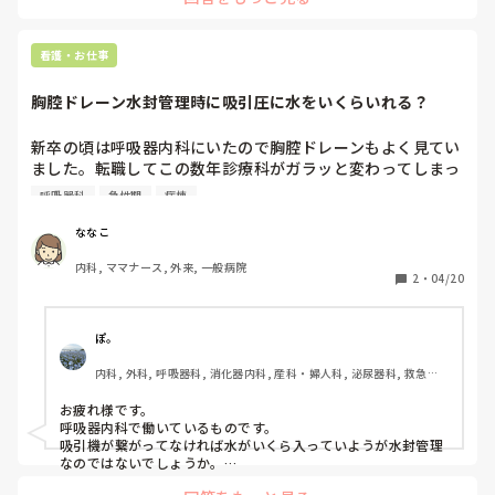
あるため、私なら上記をおすすめします。
看護・お仕事
胸腔ドレーン水封管理時に吸引圧に水をいくらいれる？
新卒の頃は呼吸器内科にいたので胸腔ドレーンもよく見てい
ました。転職してこの数年診療科がガラッと変わってしまっ
たのですが、最近ふと思い立って胸腔ドレーンについて勉強
呼吸器科
急性期
病棟
し直していたのですがめちゃくちゃ知識抜けてました。

ななこ
ドレーン持続吸引圧-10でかけていた方が水封管理に変更→
内科, ママナース, 外来, 一般病院
吸引圧の水の量は-10を維持する必要がありますか？この場
2
・
04/20
合、吸引圧をかけていないのに陰圧が-10で保たれるという
ことですか？そうであれば持続吸引があってもなくても同じ
な気がするのですが…

ぽ。
内科, 外科, 呼吸器科, 消化器内科, 産科・婦人科, 泌尿器科, 救急科, 
ドレーン挿入後からいきなり水封管理→吸引圧に入れる水の
超急性期, 終末期
量って決まってましたか？それか医者の指示で量を決めてい
お疲れ様です。

ましたか？

呼吸器内科で働いているものです。

吸引機が繋がってなければ水がいくら入っていようが水封管理
水封管理であっても吸引圧に入れる水の量で圧が変わるな
なのではないでしょうか。

私たちの病院はドレーン挿入後の水封管理、陰圧は全て医師の
ら、結局持続吸引と同じなのでは？
