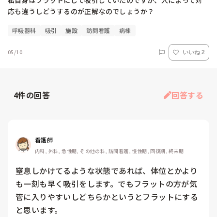
私自身はフラットにして吸引していたのですが、人によって対
応も違うしどうするのが正解なのでしょうか？
呼吸器科
吸引
施設
訪問看護
病棟
05/10
いいね 2
4
件の回答
回答する
看護師
内科, 外科, 急性期, その他の科, 訪問看護, 慢性期, 回復期, 終末期
窒息しかけてるような状態であれば、体位とかより
も一刻も早く吸引をします。でもフラットの方が気
管に入りやすいしどちらかというとフラットにする
と思います。