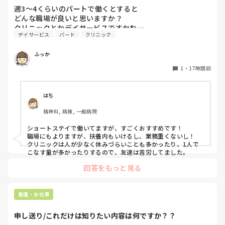
いんで」と。。。

週3〜4くらいのパートで働くとすると

早く色々覚えたい！という、意欲があまり感じられず…これ
どんな職場が良いと思いますか？

はPNS云々よりも、その新人の性格かな？とも思いました
クリニックとかデイサービスですかね…
が、ほとんどの新人に当てはまりました。。。時代柄でしょ
デイサービス
パート
クリニック
うか？？

私はどちらかといえば、PNSは好きじゃありません。

ふっか
でもPNSでやれというからには、もっと業務量に見合った、
新人を指導しながら業務ができるゆとりが欲しいです。

1
・
17時間前
PNSもそうじゃないのも経験している方は、どちらの方が良
いと思いますか？
はち
精神科, 病棟, 一般病院
ショートステイで働いてますが、すごくおすすめです！

職場にもよりますが、扶養内もいけるし、業務重くないし！

クリニックは人が少なく休みづらいことも多かったり、1人で
こなす量が多かったりするので、友達は苦労してました。
回答をもっと見る
看護・お仕事
申し送り/これだけは知りたい内容は何ですか？？