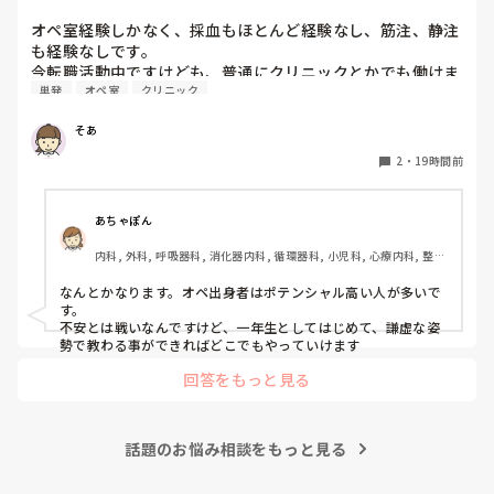
オペ室経験しかなく、採血もほとんど経験なし、筋注、静注
も経験なしです。

今転職活動中ですけども、普通にクリニックとかでも働けま
単発
オペ室
クリニック
すかね(考えてるところは、眼科や皮膚科あたりです)

そあ
もう一つ、単発のバイトもしたいのですがオペ室経験しかな
い人でも働けるようなところはありますかね。

2
・
19時間前
病棟経験も一度もないので色々と不安でいっぱいです。
あちゃぽん
内科, 外科, 呼吸器科, 消化器内科, 循環器科, 小児科, 心療内科, 整形
外科, 産科・婦人科, 耳鼻咽喉科, 皮膚科, 泌尿器科, リハビリ科, 総
合診療科, 救急科, 超急性期, ICU, CCU, HCU, その他の科, ママナー
なんとかなります。オペ出身者はポテンシャル高い人が多いで
ス, 外来, 神経内科, 脳神経外科, NICU, 消化器外科, 一般病院, 慢性
す。

期, 回復期, 終末期, オペ室, 透析, 検診・健診
不安とは戦いなんですけど、一年生としてはじめて、謙虚な姿
勢で教わる事ができればどこでもやっていけます
回答をもっと見る
話題のお悩み相談をもっと見る