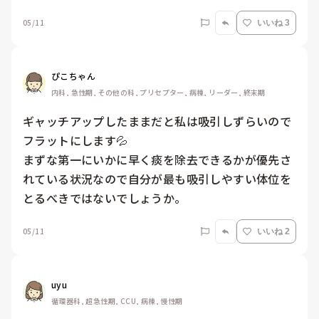
05/11
いいね 3
ぴこちゃん
内科, 急性期, その他の科, プリセプター, 病棟, リーダー, 終末期
ギャッチアップしたままだと私は吸引しずらいので
フラットにします💦

まずな第一にいかに早く痰を除去できるかが優先さ
れている状況なので自分が最も吸引しやすい体位を
とるべきではないでしょうか。
05/11
いいね 2
uyu
循環器科, 超急性期, CCU, 病棟, 慢性期