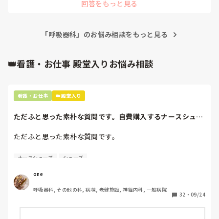
回答をもっと見る
「呼吸器科」のお悩み相談をもっと見る
👑看護・お仕事 殿堂入りお悩み相談
看護・お仕事
👑殿堂入り
ただふと思った素朴な質問です。自費購入するナースシュー
ズ(職場で使用し...
ただふと思った素朴な質問です。

自費購入するナースシューズ(職場で使用してる靴)っていく
ナースシューズ
シューズ
らくらいのものをどのくらいの期間使用していますか？

one
わたしの職場の指定は「白のスニーカー」。

呼吸器科, その他の科, 病棟, 老健施設, 神経内科, 一般病院
すぐに汚くなるので1,500円は絶対に超えたくない思いがあ
32
・
09/24
り笑、商店街の靴屋さんやネットで安く見つけた時に買って
半年〜1年未満で交換しています。
