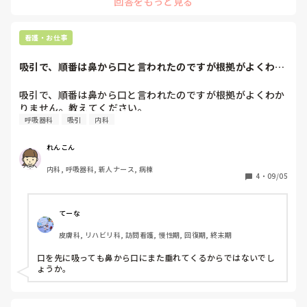
回答をもっと見る
指示で決まっています。大体-10スタートですが、たまに-5か
なんだかよくわからなくなってきました。

ら始めようかと言う先生もいます。

基礎的なことであればお恥ずかしいのですが、教えていただ
→ななこさんの質問に答えられているかわかりませんが、私の
きたいです。
場合こんな感じです。
看護・お仕事
吸引で、順番は鼻から口と言われたのですが根拠がよくわか
りません。教えて...
吸引で、順番は鼻から口と言われたのですが根拠がよくわか
りません。教えてください。
呼吸器科
吸引
内科
れんこん
内科, 呼吸器科, 新人ナース, 病棟
4
・
09/05
てーな
皮膚科, リハビリ科, 訪問看護, 慢性期, 回復期, 終末期
口を先に吸っても鼻から口にまた垂れてくるからではないでし
ょうか。