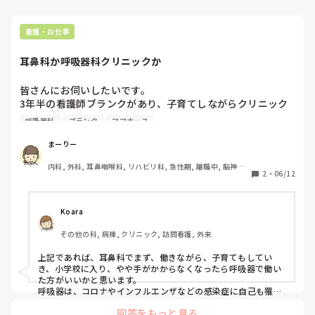
看護・お仕事
耳鼻科か呼吸器科クリニックか
皆さんにお伺いしたいです。

3年半の看護師ブランクがあり、子育てしながらクリニック
で働く場合、耳鼻科と呼吸器科であればどちらを選ばれます
呼吸器科
ブランク
ママナース
か？

立地や待遇面などの条件なしで、診療科目的にどちらに惹か
まーりー
内科, 外科, 耳鼻咽喉科, リハビリ科, 急性期, 離職中, 脳神経
2
・
06/12
外科, 慢性期
Koara
その他の科, 病棟, クリニック, 訪問看護, 外来
上記であれば、耳鼻科でまず、働きながら、子育てもしてい
き、小学校に入り、やや手がかからなくなったら呼吸器で働い
た方がいいかと思います。

呼吸器は、コロナやインフルエンザなどの感染症に自己も罹患
するリスクもあり、

回答をもっと見る
子供とも、スキンシップの機会も多く、家族内感染の可能性も