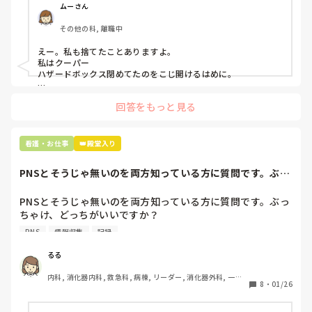
「普通鑷子捨てる！？明らかに使い捨てて良いような安物じ
ムーさん
ゃないよね？」

その他の科, 離職中
「そんなミスした新人、あなたが初めてだよ」

と言われました。。

えー。私も捨てたことありますよ。

私はクーパー

たしかに、よくよく考えてみれば

ハザードボックス閉めてたのをこじ開けるはめに。

手術室で使った物品も全部滅菌して使いまわすし、

これは私じゃないけど、患者さんのガラケーを洗濯ものと一緒
滅菌の種類とかも学校で習ったはずなのに

回答をもっと見る
に出しちゃったり。(これは問題か💦)
なんで頭回らなかったんだろう😭

市長さんは、

看護・お仕事
👑殿堂入り
患者さんに迷惑かけたわけじゃないから大丈夫、

と慰めてくれましたが、、

PNSとそうじゃ無いのを両方知っている方に質問です。ぶっ
自分が情けなくて情けなくて😭

ちゃけ、どっち...
明日からの勤務が怖い笑

PNSとそうじゃ無いのを両方知っている方に質問です。ぶっ
ちゃけ、どっちがいいですか？

こんなバカな私をせめて笑い飛ばしてください笑
PNS
情報収集
記録
私の病院は３年前からPNSを導入して、一部の病棟はその
後、PNSを廃止しました。

るる
私は、そのPNSを廃止した病棟からまだPNSをやっている病
内科, 消化器内科, 救急科, 病棟, リーダー, 消化器外科, 一般
棟に9月に異動してきました。

8
・
01/26
病院
ぶっちゃけ、新人のレベルにかなりの差が出ているなぁと感
じざるを得ませんでした。
