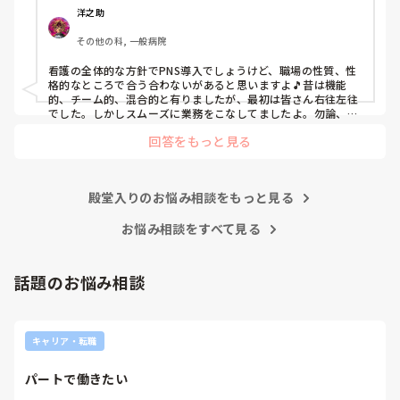
色々な病棟に入院したことのある患者さんも、「(私が異動
洋之助
する前の病棟の方が)新人が患者から見てもよく動けてた
その他の科, 一般病院
よ」と言っていました。

現病棟はPNSだけれども、結局は忙しくて、新人の面倒を見
看護の全体的な方針でPNS導入でしょうけど、職場の性質、性
てられず、清潔ケアや単純に点滴を繋げてくるなど、簡単な
格的なところで合う合わないがあると思いますよ🎵昔は機能
仕事しか新人にさせていませんでした。PNSを廃止した病棟
的、チーム的、混合的と有りましたが、最初は皆さん右往左往
では、イベントは必ずと言っていいほど新人に担当させて、
でした。しかしスムーズに業務をこなしてましたよ。勿論、指
導する事も😉🆗✨でしたよ🎵どうしてもPNSの導入なら皆さん
指導者やリーダーが責任持って指導することで、新人ができ
回答をもっと見る
と意見交換を行うべきと思いますよ🎵それに人手が足りないの
ることがどんどん増えていったと思っています。

は昔から口癖のように言われていますよ🎵人手が足りない分は
現在の病棟はスタッフの人数が少ないので、1ペアで患者14
足りるように業務をこなしている人もいます。意欲的でない新
人とか受け持つことも当たり前な感じです。

人も昔からいますのでね🎵とどのつまり看護師が自分の仕事へ
朝の情報収集にも時間がかかり、結果、患者のことがわから
殿堂入りのお悩み相談をもっと見る
の向き合い方になると思いますよ🎵僕は昔の人間なので、昔は
ないという状況になります。新人も放置されるのなら、PNS
良かったよしか言えませんが、今と比べると個人的な動きが多
いと思います。昔は患者様、スタッフ全員に目を配れる人が沢
お悩み相談をすべて見る
の意味があるのか疑問です。

山いて新人の指導もしっかりしていましたし、新人さんも答え
先日も、入職して10ヶ月経つけど造影MRIの検査出しをした
てくれましたよ🎵今のアナタに出来るでしょうか⁉️物事の良し
事がなく、やり方がわからない新人さんが、先輩に「今まで
悪しの批判は簡単です。僕も出来ます。自分で何か解決策があ
話題のお悩み相談
やったことないの！？もう10ヶ月なんだから、未経験なこと
るなら実施してみてはどうでしょうか⁉️そういう事と思います
は自分から積極的に言って！」と言われていて、そんな無茶
よ🎵人の命は地球より重いと言った人がいます。ならば１人で
抱えるのは到底ムリですね🎵ならば皆で抱えましょうね🎵僕の
な…と思いました。

持論ですけど、頑張って👊😆🎵
新人さんが可愛そう、と感じることもある反面、ペアの先輩
キャリア・転職
が何か処置をしているけど、ペアの新人はのんびり記録して
いて、「(処置を)やったことあるの？無いなら見学したほう
パートで働きたい
がいいんじゃないの？」と声をかけても、「記録終わってな