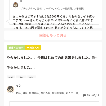
M
職場の人が「ナースシューズに3000円以上は出せない」っ
プリセプター, 病棟, リーダー, NICU, 一般病院, 大学病院
て言ってて、わたしの倍額は出せるのか！とびっくりしたの
で、世の皆さんはどうなのかなと…🤔
おつかれさまです！私は1足3000円くらいのものをサイト買っ
てます。oneさんと同じく半年〜1年いかないくらい履いてま
す。毎回2足買って交互に履いて…というのをルーティンにし
てます。1500円で買えるのなら私も絶対そっちにしてると思う
ので良い買い物されてて羨ましいです！(笑)
回答をもっと見る
看護・お仕事
👑殿堂入り
やらかしました。。今日はじめての創処置をしました。物品
で滅菌の鑷子やハ...
やらかしました。。

今日はじめての創処置をしました。

外科
1年目
新人
物品で滅菌の鑷子やハサミを使ったのですが、

ゴミと一緒に、ノリで鑷子達を捨てました。。

なな
患者に使用した物品は使い捨て、という認識が頭の中にあっ
内科, 外科, 呼吸器科, 整形外科, 総合診療科, 新人ナース, 脳
て…。

19
・
06/19
神経外科, 慢性期, 回復期
プリセプターに
