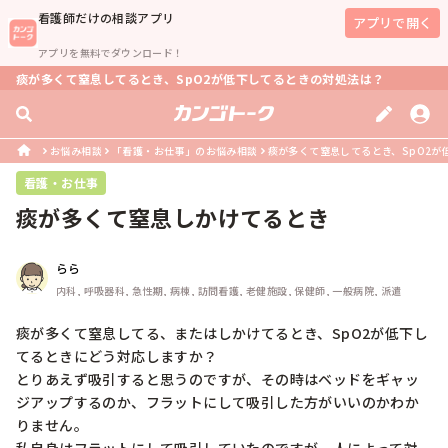
看護師
だけの相談アプリ
アプリで開く
アプリを無料でダウンロード！
痰が多くて窒息してるとき、SpO2が低下してるときの対処法は？
お悩み相談
「看護・お仕事」のお悩み相談
痰が多くて窒息してるとき、SpO2が
看護・お仕事
痰が多くて窒息しかけてるとき
らら
内科, 呼吸器科, 急性期, 病棟, 訪問看護, 老健施設, 保健師, 一般病院, 派遣
痰が多くて窒息してる、またはしかけてるとき、SpO2が低下し
てるときにどう対応しますか？

とりあえず吸引すると思うのですが、その時はベッドをギャッ
ジアップするのか、フラットにして吸引した方がいいのかわか
りません。
