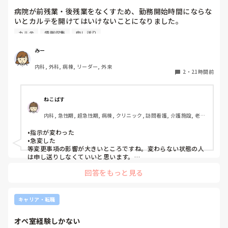
病院が前残業・後残業をなくすため、勤務開始時間にならな
いとカルテを開けてはいけないことになりました。

カルテ
情報収集
申し送り
そのため、十分な情報収集が困難になり、前勤務者がしっか
りと記録に残していない場合はとても困ることが増えまし
みー
た。申し送り自体は存在していますが、後残業もなくす風潮
内科, 外科, 病棟, リーダー, 外来
で、5分以内で終わるように、と言われています。

2
・
21時間前
人にもよるのですが、端的な申し送りのためにこれだけは知
っておきたい内容は何ですか？？
ねこばす
内科, 急性期, 超急性期, 病棟, クリニック, 訪問看護, 介護施設, 老健
施設, リーダー, 神経内科, 脳神経外科, 一般病院, 慢性期, 回復期, 終
末期, 透析, 保育園・学校, SCU, 派遣, 小規模多機能, 看護多機能
•指示が変わった

•急変した

等変更事項の影響が大きいところですね。変わらない状態の人
は申し送りしなくていいと思います。

絶対伝えたいけど長文で記録には残せない時は時間がある時は
回答をもっと見る
Wordで文章を作って渡してました。
キャリア・転職
オペ室経験しかない