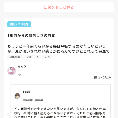
回答をもっと見る
雑談・つぶやき
1年前からの息苦しさの自覚
ちょうど一年前くらいから毎日呼吸するのが苦しいという
か、息が吸いきれない感じがあるんですけどこれって貧血で
すか？気管支喘息みたいな感じなんでしょうか？それともス
呼吸器科
内科
クリニック
トレス…？病院行った方がいいですよね？元々貧血はあるの
ですが、一旦治まったので最近は薬飲んでなくて…でも貧血
あめり
じゃなかったらどうしようという不安から行けてないで
学生
2
・
05/10
SakiF
呼吸器科, 離職中
どの可能性も否定できないと思いますが、何をしてる時とか学
校行った時に強く感じるとかありますか？それだと心因性もあ
ると思いました。軽い運動もできないなど日常生活に支障があ