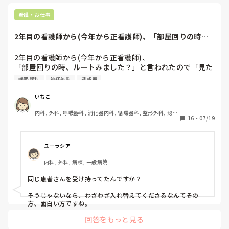
ちなみに、15
その准看護師
看護・お仕事
よかったわね
2年目の看護師から(今年から正看護師)、「部屋回りの時、
ルートみました...
2年目の看護師から(今年から正看護師)、

「部屋回りの時、ルートみました？」と言われたので「見た
よ。漏れてなかったよ。」と答えると

呼吸器科
神経外科
透析室
「漏れてたので刺しかえましたよ。腫れてましたし。」と言
われたので見に行くとすでに抜針され、

いちご
反対の上肢にキープされていました。

内科, 外科, 呼吸器科, 消化器内科, 循環器科, 整形外科, 泌尿
今までキープしていた部位をみると止血がうまくされていな
16
・
07/19
器科, 総合診療科, 急性期, プリセプター, 病棟, 脳神経外科, 
い感じの皮下出血がありました。元々、浮腫があったのです
消化器外科, 一般病院, 透析
が、それ以上に腫れてもおらず、発赤もありませんでした。

バカにされているのでしょうか？

ユーラシア
そもそも今日は日曜日でリーダーは私でしたが報告は全くあ
内科, 外科, 病棟, 一般病院
りませんでした。(リーダーに報告は必須)
同じ患者さんを受け持ってたんですか？

そうじゃないなら、わざわざ入れ替えてくださるなんてその
方、面白い方ですね。
回答をもっと見る