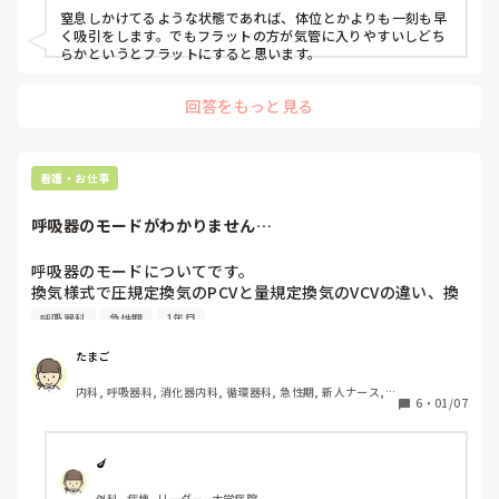
窒息しかけてるような状態であれば、体位とかよりも一刻も早
く吸引をします。でもフラットの方が気管に入りやすいしどち
らかというとフラットにすると思います。
回答をもっと見る
看護・お仕事
呼吸器のモードがわかりません…
呼吸器のモードについてです。

換気様式で圧規定換気のPCVと量規定換気のVCVの違い、換
気モードで強制換気のA/C,同期式間欠的強制換気のSIMV,自
呼吸器科
急性期
1年目
発呼吸主体のCPAPの違いについては勉強してある程度理解
できていると思います。

たまご
でも実際の呼吸器をみると、モードの名称が違ったり、これ
内科, 呼吸器科, 消化器内科, 循環器科, 急性期, 新人ナース, 
に加えて他にもモードがあったり、器械によって名称が違っ
6
・
01/07
病棟
たり、、私の理解不足もあると思いますがネットで調べても
いまいちよく分かりませんでした。

病院で使われている呼吸器も1種類ではないのでどう覚えれ
🍆
ばいいかよく分からくなってきてしまいました。

外科, 病棟, リーダー, 大学病院