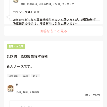
内科, 呼吸器科, 消化器内科, 小児科, クリニック
コメント失礼します

ただのイビキなら耳鼻咽喉科で良いと思いますが、睡眠時無呼
吸症候群の場合は、呼吸器科になると思います

CPAPなどの検査をするのもありだと思います
回答をもっと見る
看護・お仕事
乳び胸　脂肪製剤投与根拠
新人ナースです。

乳び胸の方は脂肪制限食にしてますが、なぜイントラポリス
呼吸器科
輸液
新人
という脂肪製剤は投与可能なのでしょうか。

M
脂肪摂取→小腸で吸収されリンパ管へ

外科, 病棟, 大学病院
手術によりリンパ管が損傷→ドレーンから乳び様排液あり→
1
・
06/05
絶食→ビーフリードなどの輸液は脂肪入ってないから栄養不
足→末梢の血管から投与するから疾患には影響せず、栄養摂
取できる。
