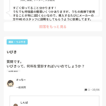
みなさんはどのように覚えていますか？
すごく仰ってること分かります！

うちでも呼吸器の種類いくつかありますが、うちの病棟で使用
することが年に2回くらいなので、導入するたびにメーカーの
方やMEのスタッフに説明をしてもらうように依頼してます。
回答をもっと見る
雑談・つぶやき
いびき
質問です。

いびきって、何科を受診すればいいのでしょうか？

耳鼻科？呼吸器科？

呼吸器科
詳しい方、よろしくお願いします。
さっちー
一般病院
1
・
10/06
しんば