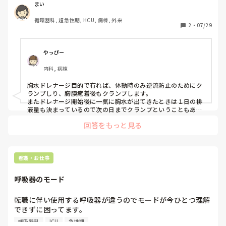
またその他クランプする場面ありましたら、教えていただき
まい
たいです。

循環器科, 超急性期, HCU, 病棟, 外来
よろしくお願いします。
2
・
07/29
やっぴー
内科, 病棟
胸水ドレナージ目的で有れば、体動時のみ逆流防止のためにク
ランプしり、胸膜癒着後もクランプします。

またドレナージ開始後に一気に胸水が出てきたときは１日の排
液量も決まっているので次の日までクランプということもあり
ます！

回答をもっと見る
回答がズレていたらすみません。
看護・お仕事
呼吸器のモード
転職に伴い使用する呼吸器が違うのでモードが今ひとつ理解
できずに困ってます。

ハミルトンの呼吸器なのですが、DuoPAP、APRVが分から
呼吸器科
ICU
急性期