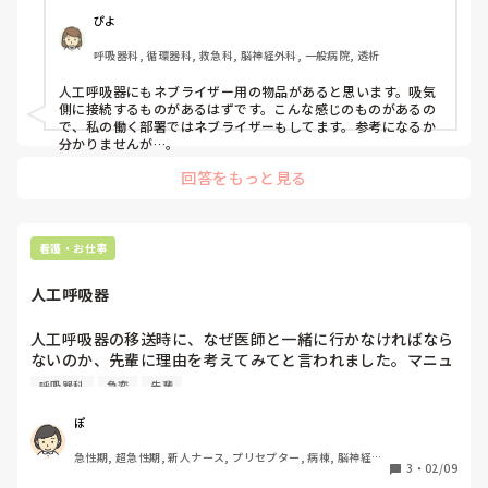
ぴよ
呼吸器科, 循環器科, 救急科, 脳神経外科, 一般病院, 透析
人工呼吸器にもネブライザー用の物品があると思います。吸気
側に接続するものがあるはずです。こんな感じのものがあるの
で、私の働く部署ではネブライザーもしてます。参考になるか
分かりませんが…。
回答をもっと見る
看護・お仕事
人工呼吸器
人工呼吸器の移送時に、なぜ医師と一緒に行かなければなら
ないのか、先輩に理由を考えてみてと言われました。マニュ
アルにあるから、ではない理由を考えてと言われ、私は

呼吸器科
急変
先輩
万が一急変があった時の設定の変更は医師判断が必要なため

と答えました。しかし、ではなぜ状態が落ち着いている
ぽ
（PSVなど）患者であっても呼吸器が付いていたら医師が同
急性期, 超急性期, 新人ナース, プリセプター, 病棟, 脳神経外
行するの？と言われました。

3
・
02/09
科, 一般病院, 大学病院, SCU
わかる方がいたら教えて頂きたいです。
