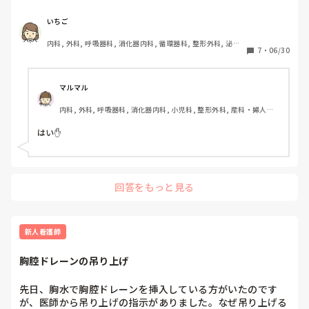
いちご
内科, 外科, 呼吸器科, 消化器内科, 循環器科, 整形外科, 泌尿
7
・
06/30
器科, 総合診療科, 急性期, プリセプター, 病棟, 脳神経外科, 
消化器外科, 一般病院, 透析
マルマル
内科, 外科, 呼吸器科, 消化器内科, 小児科, 整形外科, 産科・婦人科, 
耳鼻咽喉科, 皮膚科, 泌尿器科, リハビリ科, 救急科, 急性期, 超急性
期, ICU, CCU, HCU, プリセプター, 病棟, リーダー, 神経内科, 脳神
はい✋　　
経外科, GCU, 消化器外科, 一般病院, 大学病院, 慢性期, 終末期, オ
ペ室
回答をもっと見る
新人看護師
胸腔ドレーンの吊り上げ
先日、胸水で胸腔ドレーンを挿入している方がいたのです
が、医師から吊り上げの指示がありました。なぜ吊り上げる