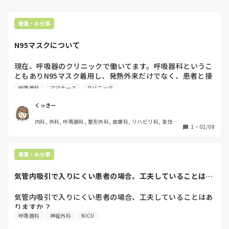
看護・お仕事
N95マスクについて
現在、呼吸器のクリニックで働いてます。呼吸器科というこ
ともありN95マスク着用し、発熱外来だけでなく、患者と接
する時もずっと同じマスクをつけてます。他のクリニックも
呼吸器科
ママナース
クリニック
くっきー
内科, 外科, 呼吸器科, 整形外科, 皮膚科, リハビリ科, 急性期, 
1
・
02/08
超急性期, プリセプター, ママナース, 病棟, クリニック, リー
ダー, 外来, 脳神経外科, 消化器外科, 一般病院, 大学病院, 慢
性期, オペ室, 検診・健診
看護・お仕事
気管内吸引で入りにくい患者の場合、工夫していることはあ
りますか？
気管内吸引で入りにくい患者の場合、工夫していることはあ
りますか？
呼吸器科
神経外科
NICU