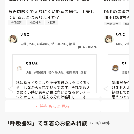
ていることはありますか？
血圧は60台その
気管内吸引で入りにくい患者の場合、工夫し
DNRの患者さ
ていることはありますか？
血圧は60台そ
他スタッフが
呼吸器科
神経外科
NICU
口腔ケア
呼吸
いましたが物
口腔内を覗く
いちご
いちご
ままでは窒息し
内科, 外科, 呼吸器科, 消化器内科, 循環
内科, 外科,
なので、口腔
4
・
06/26
器科, 整形外科, 泌尿器科, 総合診療科, 
器科, 整形外
た。

急性期, プリセプター, 病棟, 脳神経外科, 
急性期, プリ
すると波形が
消化器外科, 一般病院, 透析
科, 消化器外
を中断し、モ
ちまぴよ
あお
護師が「いや
内科, 呼吸器科, 消化器内科, 循環器科, 病棟, 離
循環器科
めてよこんな時
職中, 外来
バイドブロッ
私はゆっくりこよりを作る時のようにくるく
DNRだから
って来て言われ
る回しながら入れていってます。それでも入
けませんよね
確かに口腔ケア
りにくい時は患者が横に向けるならドレナー
観察して対
ったのは事実
ジとかして一旦吸える分だけ吸引して、その
思うのですが
後時間を置いて再チャレンジしたりしていま
なんだかそ
といって口腔
回答をもっと見る
す。
聞こえて、
す。

ね
異変に気付き
や呼吸状態も観
「呼吸器科」で新着のお悩み相談
1-30/140件
それと、夜勤
言うのも違うと