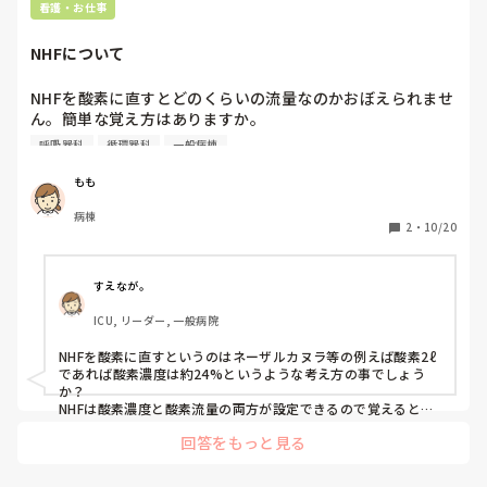
看護・お仕事
NHFについて
NHFを酸素に直すとどのくらいの流量なのかおぼえられませ
ん。簡単な覚え方はありますか。

語彙力が無くて質問の意味が分かりにくいかもしれません、
呼吸器科
循環器科
一般病棟
すみません。
もも
病棟
2
・
10/20
すえなが。
ICU, リーダー, 一般病院
NHFを酸素に直すというのはネーザルカヌラ等の例えば酸素2ℓ
であれば酸素濃度は約24%というような考え方の事でしょう
か？

NHFは酸素濃度と酸素流量の両方が設定できるので覚えるとか
ではないとは思うのですが。。。

回答をもっと見る
すみません質問の意図を汲み取れなくて。。。