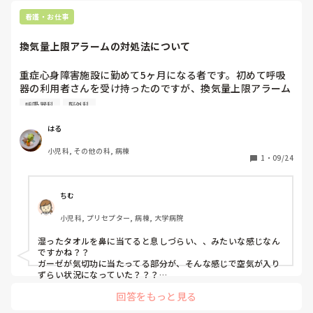
看護・お仕事
換気量上限アラームの対処法について
重症心身障害施設に勤めて5ヶ月になる者です。初めて呼吸
器の利用者さんを受け持ったのですが、換気量上限アラーム
が鳴り、リークはなさそうでそれ以上の対処できず先輩に助
呼吸器科
脳外科
けを求めました。すると、気管切開部位のYガーゼが湿って
おり、それを交換することで換気量が元へと戻りました。帰
はる
宅し、調べてみても換気量上限アラームとYガーゼの湿りの
小児科, その他の科, 病棟
関連は出て来なかったため、なぜガーゼが湿っていたら換気
1
・
09/24
量が上がるのか疑問が残っています。その関連性について教
えて頂きたいです。
ちむ
小児科, プリセプター, 病棟, 大学病院
湿ったタオルを鼻に当てると息しづらい、、みたいな感じなん
ですかね？？

ガーゼが気切功に当たってる部分が、そんな感じで空気が入り
ずらい状況になっていた？？？

難しいですね、、、😢
回答をもっと見る