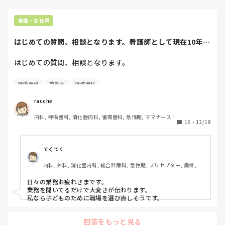
看護・お仕事
はじめての質問、相談となります。看護師として現在10年目
で、総合病院や...
はじめての質問、相談となります。

看護師として現在10年目で、総合病院や施設で働いた経緯が
呼吸器科
委員会
循環器科
あり

現在、個人病院の急性期病棟で働き始めて3年目となりま
racche
す。

内科, 呼吸器科, 消化器内科, 循環器科, 急性期, ママナース, 
15
・
12/18
病棟, リーダー, 慢性期
急性期病棟で働くのは初めてではないのですが、

リーダー業務をしながら新人フォローと2-5年目ナースの指
導

てくてく
委員会活動

内科, 外科, 消化器内科, 総合診療科, 急性期, プリセプター, 病棟, 消
学生指導

化器外科, 一般病院
ソーシャルワーカーの不在、社会福祉士が新人さんというこ
日々の業務お疲れさまです。

ともあって、患者さんのケアマネやケースワーカーさん等と
業務を聞いてるだけで大変さが伝わります。

の連携カンファレンスを行いながら、早期からの退院調整
私なら子どものために職場を選び直しそうです。
や、転院調整。

回答をもっと見る
私自身ママナースで現在妊娠7ヶ月目ですが、人手不足とい