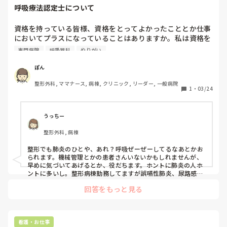
呼吸療法認定士について
資格を持っている皆様、資格をとってよかったこととか仕事
においてプラスになっていることはありますか。私は資格を
とった後で整形外科に転職しているので、全くといっていい
専門病院
呼吸器科
やりがい
ほどプラスになっていることがないです。

呼吸器専門病院ではプラスになることがあるのでしょうか
ぽん
(スキル、給与など)
整形外科, ママナース, 病棟, クリニック, リーダー, 一般病院
1
・
03/24
うっちー
整形外科, 病棟
整形でも肺炎のひとや、あれ？呼吸ぜーぜーしてるなあとかお
られます。機械管理とかの患者さんいないかもしれませんが、
早めに気づいてあげるとか、役だちます。ホントに肺炎の人ホ
ントに多いし。整形病棟勤務してますが誤嚥性肺炎、尿路感染
とか多い。勿論尿路感染対策て陰部洗浄やトイレ誘導してます
回答をもっと見る
が。いんすい促したり
看護・お仕事