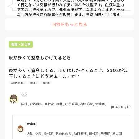
ず有効なガス交換が行われず肺が潰れた状態です。血液は重力
で下方に行きますので、健側の肺が下になるようにすると十分
な血流が行き渡り酸素化が改善します。肺炎の時と同じ考えで
良いと思います。
回答をもっと見る
看護・お仕事
痰が多くて窒息しかけてるとき
痰が多くて窒息してる、またはしかけてるとき、SpO2が低
下してるときにどう対応しますか？

とりあえず吸引すると思うのですが、その時はベッドをギャ
呼吸器科
吸引
施設
ッジアップするのか、フラットにして吸引した方がいいのか
わかりません。

らら
私自身はフラットにして吸引していたのですが、人によって
内科, 呼吸器科, 急性期, 病棟, 訪問看護, 老健施設, 保健師, 一
対応も違うしどうするのが正解なのでしょうか？
4
・
05/10
般病院, 派遣
看護師
内科, 外科, 急性期, その他の科, 訪問看護, 慢性期, 回復期, 終末期