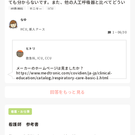
ても分からないです。また、他の人工呼吸器と比べてどうい
う特徴があるのか教えて頂きたいです。
呼吸器科
モニター
ICU
なゆ
HCU, 新人ナース
1
・
06/30
ヒトリ
救急科, ICU, CCU
メーカーのホームページは見ましたか？

https://www.medtronic.com/covidien/ja-jp/clinical-
education/catalog/respiratory-care-basic-1.html
回答をもっと見る
看護・お仕事
看護師　参考書