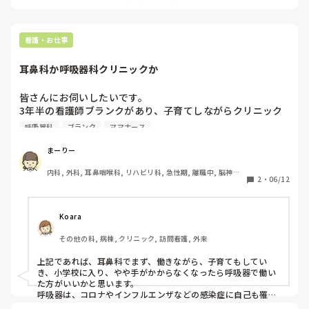
うこともあり、日勤帯だと25名の患者さんを新人が2人でみ
ることが多く、2年目以上はコロナ疑いの患者さんと関わら
せるため、病棟の通常業務はさせないようにしており、

看護・お仕事
通常の入院や手術、処置、急変等あれば全てリーダーの私が
行わないといけないような状態です。

耳鼻科か呼吸器科クリニックか
そのため、毎日私がキャパオーバーで、全然定時で帰れず、
皆さんにお伺いしたいです。

家事と育児と仕事の両立が出来なくなってきています😭

3年半の看護師ブランクがあり、子育てしながらクリニック
で働く場合、耳鼻科と呼吸器科であればどちらを選ばれます
呼吸器科
ブランク
ママナース
仕事内容はかなりキツいですが、その分、子供が熱出した時
か？

は嫌な顔一つせず、有給対応してくれ、その面では凄く有難
立地や待遇面などの条件なしで、診療科目的にどちらに惹か
まーりー
いのですが、2人目も産まれる中でこのままでいいのか悩み
始めました。

内科, 外科, 耳鼻咽喉科, リハビリ科, 急性期, 離職中, 脳神経
2
・
06/12
外科, 慢性期
コロナ禍の為、もっともっと大変な思いをして働いている看
Koara
護師の方も多いとは思いますが、、

その他の科, 病棟, クリニック, 訪問看護, 外来
皆さんであれば家庭を優先して転職を選びますか？

それとも現在の職場で頑張り続けますか？

上記であれば、耳鼻科でまず、働きながら、子育てもしてい
き、小学校に入り、やや手がかからなくなったら呼吸器で働い
た方がいいかと思います。

ちなみにパートになっても仕事内容は変わらず、残業は2時
呼吸器は、コロナやインフルエンザなどの感染症に自己も罹患
間は当たり前な上に、ボーナスも出ないのでメリットは何も
するリスクもあり、
