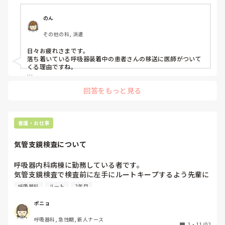
のん
その他の科, 派遣
日々お疲れさまです。

落ち着いている呼吸器装着中の患者さんの移送に医師がついて
くる理由ですね。

移送時のトラブルが多いから、というのはいかがでしょうか。
回答をもっと見る
急変に限らず、移送用の呼吸器・酸素ボンベトラブル、最悪で
すがチューブ外れ、その他移動させることで状態が変化する患
者さんがいる等。

ぽさんがおっしゃるように、看護師は医師指示がないと動けな
看護・お仕事
いのも理由のひとつかもしれませんね。
気管支鏡検査について
呼吸器内科病棟に勤務している者です。

気管支鏡検査で検査前に左手にルートキープするよう先輩に
指導されました。理由は急変時にすぐに薬剤が投与出来るよ
呼吸器科
ルート
2年目
うにだということです。しかし違う先輩には他にも理由があ
ると言われました。そのため自分なりに調べたのですが、理
ポニョ
由はわかりませんでした。どなたかわかる方教えて頂きたい
呼吸器科, 急性期, 新人ナース
です。

2
・
11/02