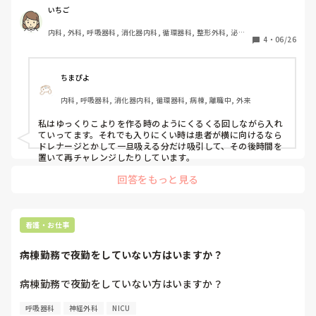
いちご
内科, 外科, 呼吸器科, 消化器内科, 循環器科, 整形外科, 泌尿
4
・
06/26
器科, 総合診療科, 急性期, プリセプター, 病棟, 脳神経外科, 
消化器外科, 一般病院, 透析
ちまぴよ
内科, 呼吸器科, 消化器内科, 循環器科, 病棟, 離職中, 外来
私はゆっくりこよりを作る時のようにくるくる回しながら入れ
ていってます。それでも入りにくい時は患者が横に向けるなら
ドレナージとかして一旦吸える分だけ吸引して、その後時間を
置いて再チャレンジしたりしています。
回答をもっと見る
看護・お仕事
病棟勤務で夜勤をしていない方はいますか？
病棟勤務で夜勤をしていない方はいますか？
呼吸器科
神経外科
NICU