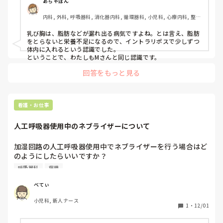
あちゃぽん
という認識でよろしいですか？

内科, 外科, 呼吸器科, 消化器内科, 循環器科, 小児科, 心療内科, 整形
教えていただきたいです。
外科, 産科・婦人科, 耳鼻咽喉科, 皮膚科, 泌尿器科, リハビリ科, 総
合診療科, 救急科, 超急性期, ICU, CCU, HCU, その他の科, ママナー
乳び胸は、脂肪などが漏れ出る病気ですよね。とは言え、脂肪
ス, 外来, 神経内科, 脳神経外科, NICU, 消化器外科, 一般病院, 慢性
をとらないと栄養不足になるので、イントラリポスで少しずつ
期, 回復期, 終末期, オペ室, 透析, 検診・健診
体内に入れるという認識でした。

ということで、わたしもMさんと同じ認識です。
回答をもっと見る
看護・お仕事
人工呼吸器使用中のネブライザーについて
加湿回路の人工呼吸器使用中でネブライザーを行う場合はど
のようにしたらいいですか？

呼吸器科
病棟
咽頭分離してるため口や鼻からでは気管に届かないですよ
ね、、、？
べてぃ
小児科, 新人ナース
1
・
12/01