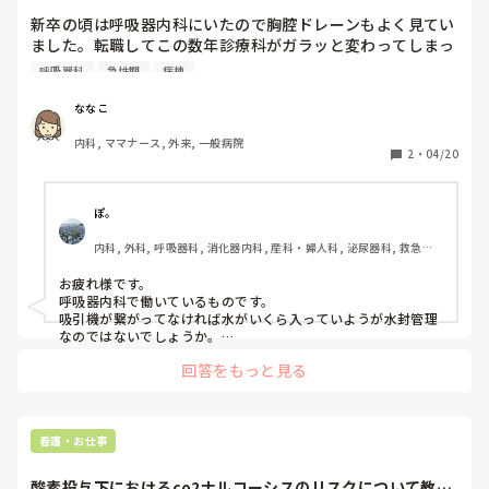
参考書が大好きで、いろんな科のみあさっています。

新卒の頃は呼吸器内科にいたので胸腔ドレーンもよく見てい
ました。転職してこの数年診療科がガラッと変わってしまっ
たのですが、最近ふと思い立って胸腔ドレーンについて勉強
呼吸器科
急性期
病棟
し直していたのですがめちゃくちゃ知識抜けてました。

ななこ
ドレーン持続吸引圧-10でかけていた方が水封管理に変更→
内科, ママナース, 外来, 一般病院
吸引圧の水の量は-10を維持する必要がありますか？この場
2
・
04/20
合、吸引圧をかけていないのに陰圧が-10で保たれるという
ことですか？そうであれば持続吸引があってもなくても同じ
な気がするのですが…

ぽ。
内科, 外科, 呼吸器科, 消化器内科, 産科・婦人科, 泌尿器科, 救急科, 
ドレーン挿入後からいきなり水封管理→吸引圧に入れる水の
超急性期, 終末期
量って決まってましたか？それか医者の指示で量を決めてい
お疲れ様です。

ましたか？

呼吸器内科で働いているものです。

吸引機が繋がってなければ水がいくら入っていようが水封管理
水封管理であっても吸引圧に入れる水の量で圧が変わるな
なのではないでしょうか。

私たちの病院はドレーン挿入後の水封管理、陰圧は全て医師の
ら、結局持続吸引と同じなのでは？

回答をもっと見る
指示で決まっています。大体-10スタートですが、たまに-5か
なんだかよくわからなくなってきました。

ら始めようかと言う先生もいます。

基礎的なことであればお恥ずかしいのですが、教えていただ
→ななこさんの質問に答えられているかわかりませんが、私の
きたいです。
場合こんな感じです。
看護・お仕事
酸素投与下におけるco2ナルコーシスのリスクについて教え