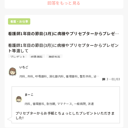
ないです😭
回答をもっと見る
子供とも、スキンシップの機会も多く、家族内感染の可能性も
あるため、私なら上記をおすすめします。
看護・お仕事
看護師1年目の節目(3月)に病棟やプリセプターからプレゼン
ト等渡してい...
看護師1年目の節目(3月)に病棟やプリセプターからプレゼン
ト等渡して

いますか？
プレゼント
呼吸器科
神経外科
いちご
内科, 外科, 呼吸器科, 消化器内科, 循環器科, 整形外科, 泌尿
3
・
01/03
器科, 総合診療科, 急性期, プリセプター, 病棟, 脳神経外科, 
消化器外科, 一般病院, 透析
まーこ
内科, 循環器科, 急性期, ママナース, 一般病院, 派遣
プリセプターからお手紙とちょっとしたプレゼントいただきま
した!