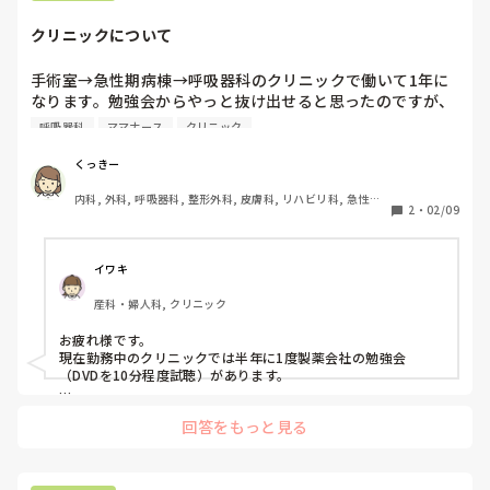
クリニックについて
手術室→急性期病棟→呼吸器科のクリニックで働いて1年に
なります。勉強会からやっと抜け出せると思ったのですが、
週に1度勉強会があります。皆さんのクリニックでも勉強会
呼吸器科
ママナース
クリニック
はあるのでしょうか？
くっきー
内科, 外科, 呼吸器科, 整形外科, 皮膚科, リハビリ科, 急性期, 
2
・
02/09
超急性期, プリセプター, ママナース, 病棟, クリニック, リー
ダー, 外来, 脳神経外科, 消化器外科, 一般病院, 大学病院, 慢
性期, オペ室, 検診・健診
イワキ
産科・婦人科, クリニック
お疲れ様です。

現在勤務中のクリニックでは半年に1度製薬会社の勉強会
（DVDを10分程度試聴）があります。

以前勤めていたクリニックは勉強会と会議が月に1度ありまし
回答をもっと見る
た。