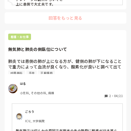
上に患側で大丈夫です。
回答をもっと見る
看護・お仕事
無気肺と肺炎の側臥位について
肺炎では患側の肺が上になる方が、健側の肺が下になること
で重力によって血流が良くなり、酸素化が良いと調べて出て
きました。無気肺でも同じでしょうか？
呼吸器科
手技
正看護師
はる
小児科, その他の科, 病棟
2
・
04/21
ごろう
ICU, 大学病院
無気肺では何らかの原因で気管支の先の肺胞に酸素が行き渡ら