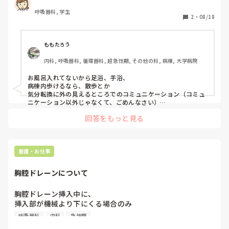
呼吸器科, 学生
2
・
08/18
ももたろう
内科, 呼吸器科, 循環器科, 超急性期, その他の科, 病棟, 大学病院
お風呂入れてないから足浴、手浴、

病棟内歩けるなら、散歩とか

気分転換に外の見えるところでのコミュニケーション（コミュ
ニケーション以外じゃなくて、ごめんなさい）

お風呂に入れていない、抜けないようにしなきゃ行けないって
回答をもっと見る
ことがキーワードかなあ
看護・お仕事
胸腔ドレーンについて
胸腔ドレーン挿入中に、

挿入部が機械より下にくる場合のみ

二点クランプという考え方であってますか？

呼吸器科
内科
急性期