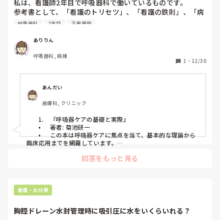
私は、看護師2年目で呼吸器科で働いているものです。

参考書として、「看護のトリセツ」、「看護の鉄則」、「病
気がみえる」を持っています。

呼吸器科
2年目
正看護師
他に何かおすすめの参考書があれば教えていただきたいで
す。
ありりん
呼吸器科, 病棟
1
・
12/30
あんだい
皮膚科, クリニック
	1.	『呼吸器ケアの基礎と実際』

	•	著者: 菊池研一

	•	この本は呼吸器ケアに焦点を当て、基本的な理論から
臨床応用までを網羅しています。

	2.	『呼吸器ケア・看護ケア完全ガイド』

回答をもっと見る
	•	著者: 小林正子 他

	•	呼吸器疾患に対する看護ケアの手引きとなる、実践的
でわかりやすい本です。

	3.	『呼吸ケアの基本と臨床 応用力が身につく』

	•	著者: 高橋恵美子 他

看護・お仕事
	•	基本的な理論から臨床での応用までを網羅し、臨床の
現場で即座に役立つ情報が提供されています。

胸腔ドレーン水封管理時に吸引圧に水をいくらいれる？