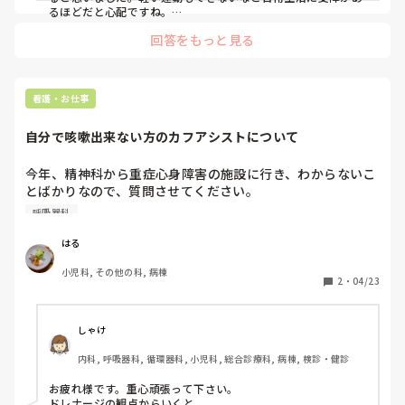
るほどだと心配ですね。

早く診てもらえると治療も早く始められて結果的に早く楽にな
回答をもっと見る
るのではないかと思います！

お大事になさってください！
看護・お仕事
自分で咳嗽出来ない方のカフアシストについて
今年、精神科から重症心身障害の施設に行き、わからないこ
とばかりなので、質問させてください。

自分で咳嗽出来ない方のカフアシストをする前に、聴診し
呼吸器科
て、痰が多い方の肺を上にするほうが効果的でしょうか？
はる
小児科, その他の科, 病棟
2
・
04/23
しゃけ
内科, 呼吸器科, 循環器科, 小児科, 総合診療科, 病棟, 検診・健診
お疲れ様です。重心頑張って下さい。

ドレナージの観点からいくと
