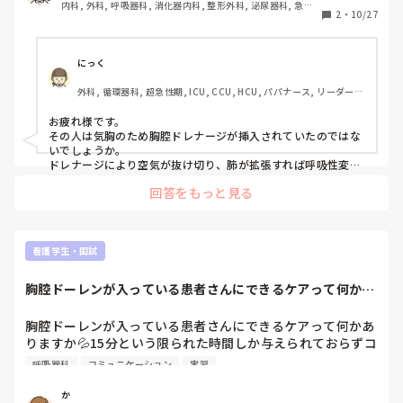
内科, 外科, 呼吸器科, 消化器内科, 整形外科, 泌尿器科, 急性
2
・
10/27
期, プリセプター, 病棟, リーダー, 消化器外科, 一般病院
にっく
外科, 循環器科, 超急性期, ICU, CCU, HCU, パパナース, リーダー, 
一般病院
お疲れ様です。

その人は気胸のため胸腔ドレナージが挿入されていたのではな
いでしょうか。

ドレナージにより空気が抜け切り、肺が拡張すれば呼吸性変動
はなくなります。

回答をもっと見る
なので、正常な経過だと思います。
看護学生・国試
胸腔ドーレンが入っている患者さんにできるケアって何かあ
りますか💦15分...
胸腔ドーレンが入っている患者さんにできるケアって何かあ
りますか💦15分という限られた時間しか与えられておらずコ
ミュニケーションを取る以外になにか患者さんにしてあげら
呼吸器科
コミュニケーション
実習
れることがないか考えています。
か