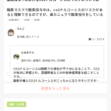
てください
酸素マスクで酸素投与中は、co2ナルコーシスのリスクがあ
ると理解できるのですが、鼻カニュラで酸素投与をしている
場合もco2ナルコーシスのリスクが高いのですか？

呼吸器科
指導
先輩
先日先輩からそのように指導を受けたのですが、他の先輩と
振り返っていた時に、鼻カニュレの場合もリスク高くなるっ
りんご
け?となりまして。
急性期, 新人ナース
2
・
10/14
ひまわり🌻
整形外科, 離職中, 脳神経外科, 回復期
CO2ナルコーシスは肺胞での換気が不十分になることで、CO2
が体内に貯留され、意識障害などの中枢神経障害を起こすこと
です。

酸素中毒とCO2ナルコーシスがごっちゃになりやすいですが、
肺胞が元から低機能の人では、酸素を投与する際は何を使用す
回答をもっと見る
る際にもCO2ナルコーシスは起こり得ますよ。

どれほどの量でナルコーシスになるのかはつけてみないと分か
らないので酸素投与時には何を使っても患者さんに変わった症
状がないか観察しておけばいいとおもいます。
看護・お仕事