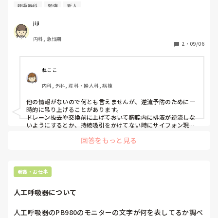
のですか？
呼吸器科
勉強
新人
jiji
内科, 急性期
2
・
09/06
ねここ
内科, 外科, 産科・婦人科, 病棟
他の情報がないので何とも言えませんが、逆流予防のために一
時的に吊り上げることがあります。

ドレーン抜去や交換前に上げておいて胸腔内に排液が逆流しな
いようにするとか、持続吸引をかけてない時にサイフォン現象
で排液が逆流しないように一時的に吊り上げるとかあります。

回答をもっと見る
私は呼吸器病棟にいたとき吊り上げしたことないんですけどす
るところもあるんですね。

勉強になります。
看護・お仕事
人工呼吸器について
人工呼吸器のPB980のモニターの文字が何を表してるか調べ