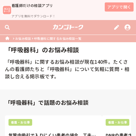
看護師
だけの相談アプリ
アプリで開く
アプリを無料でダウンロード！
お悩み相談
呼吸器科に関するお悩み相談一覧
「
呼吸器科
」のお悩み相談
「
呼吸器科
」に関するお悩み相談が現在
140
件。たくさ
んの
看護師
たちと「
呼吸器科
」について気軽に質問・相
談し合える掲示板です。
「呼吸器科」で話題のお悩み相談
看護・お仕事
看護・お仕事
気管内吸引で入りにくい患者の場合、工夫し
DNRの患者さ