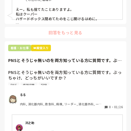
「そんなミスした新人、あなたが初めてだよ」

と言われました。。

えー。私も捨てたことありますよ。

私はクーパー

たしかに、よくよく考えてみれば

ハザードボックス閉めてたのをこじ開けるはめに。

手術室で使った物品も全部滅菌して使いまわすし、

これは私じゃないけど、患者さんのガラケーを洗濯ものと一緒
滅菌の種類とかも学校で習ったはずなのに

回答をもっと見る
に出しちゃったり。(これは問題か💦)
なんで頭回らなかったんだろう😭

市長さんは、

看護・お仕事
👑殿堂入り
患者さんに迷惑かけたわけじゃないから大丈夫、

と慰めてくれましたが、、

PNSとそうじゃ無いのを両方知っている方に質問です。ぶっ
自分が情けなくて情けなくて😭

ちゃけ、どっち...
明日からの勤務が怖い笑

PNSとそうじゃ無いのを両方知っている方に質問です。ぶっ
ちゃけ、どっちがいいですか？

こんなバカな私をせめて笑い飛ばしてください笑
PNS
情報収集
記録
私の病院は３年前からPNSを導入して、一部の病棟はその
後、PNSを廃止しました。

るる
私は、そのPNSを廃止した病棟からまだPNSをやっている病
内科, 消化器内科, 救急科, 病棟, リーダー, 消化器外科, 一般
棟に9月に異動してきました。

8
・
01/26
病院
ぶっちゃけ、新人のレベルにかなりの差が出ているなぁと感
じざるを得ませんでした。

色々な病棟に入院したことのある患者さんも、「(私が異動
洋之助
する前の病棟の方が)新人が患者から見てもよく動けてた