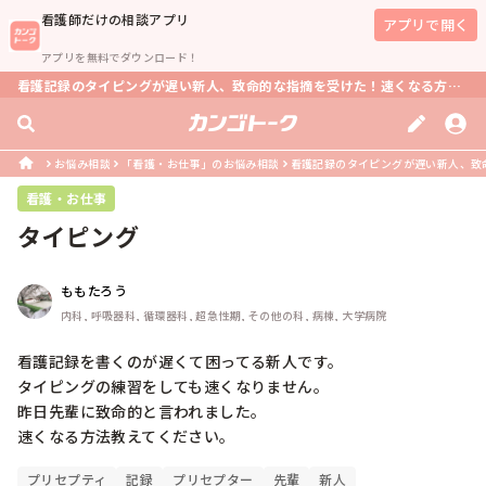
看護師
だけの相談アプリ
アプリで開く
アプリを無料でダウンロード！
看護記録のタイピングが遅い新人、致命的な指摘を受けた！速くなる方法は？
お悩み相談
「看護・お仕事」のお悩み相談
看護記録のタイピングが遅い新人、致
看護・お仕事
タイピング
ももたろう
内科, 呼吸器科, 循環器科, 超急性期, その他の科, 病棟, 大学病院
看護記録を書くのが遅くて困ってる新人です。

タイピングの練習をしても速くなりません。

昨日先輩に致命的と言われました。

速くなる方法教えてください。
プリセプティ
記録
プリセプター
先輩
新人