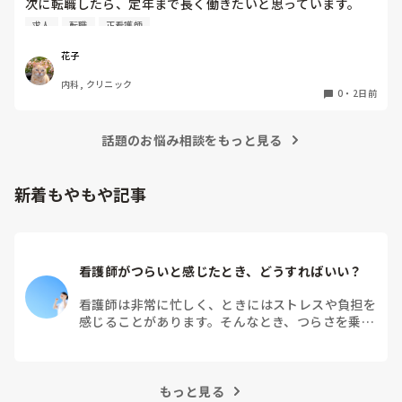
次に転職したら、定年まで長く働きたいと思っています。

健診センターは比較的人気があるので、あまり空きがないと
求人
転職
正看護師
聞きます。

実際、健診センターでの仕事内容は、楽なのでしょうか？ま
花子
た、大変なことは何ですか？
内科, クリニック
0
・
2日前
話題のお悩み相談をもっと見る
新着もやもや記事
看護師がつらいと感じたとき、どうすればいい？
看護師は非常に忙しく、ときにはストレスや負担を
感じることがあります。そんなとき、つらさを乗り
越えるためにはどうすればよいでしょうか？この記
事では、看護師がつらさを感じたときの対処法や秘
訣を紹介します。
もっと見る