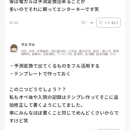
後は電カルは予測変換出来ることが

多いのでそれに頼ってエンターキーです笑
07/26
いいね 1
マルマル
内科, 外科, 呼吸器科, 消化器内科, 小児科, 整形外科, 産科・婦人科, 耳鼻
咽喉科, 皮膚科, 泌尿器科, リハビリ科, 救急科, 急性期, 超急性期, ICU, 
CCU, HCU, プリセプター, 病棟, リーダー, 神経内科, 脳神経外科, GCU, 
消化器外科, 一般病院, 大学病院, 慢性期, 終末期, オペ室
・予測変換で出てくるものをフル活用する

・テンプレートで作っておく

この二つどうでしょう？？

私もオペ後や入院の記録はテンプレ作ってそこに追
加修正して書くようにしてました。

単にみんなほぼ書くこと同じでめんどくさいからで
すけど笑