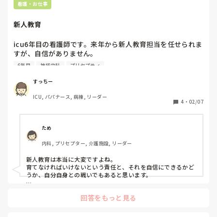
看護・お仕事
新人教育
icu6年目の看護師です。来年から新人教育担当を任せられま
すが、自信がありません。

実施する前に、どのようなことを学習しておいた方がいいで
6年目
神経内科
プリセプティ
しょうか。また、新人教育を実施するにあたってどのような
ことを準備しておいた方がいいでしょうか。
すっちー
ICU, パパナース, 病棟, リーダー
4
・
02/07
ため
内科, プリセプター, 介護施設, リーダー
新人教育は本当に大変ですよね。

育てなければいけないという責任と、それを自信にできるかど
うか、自分自身との戦いでもあると思います。

さらまずはマニュアル通りの技術を確実に身につけてもらうこ
回答をもっと見る
とを大切にしています。

マニュアルをしっかり身につけることで、その後はいくらでも
応用ができると感じています。
