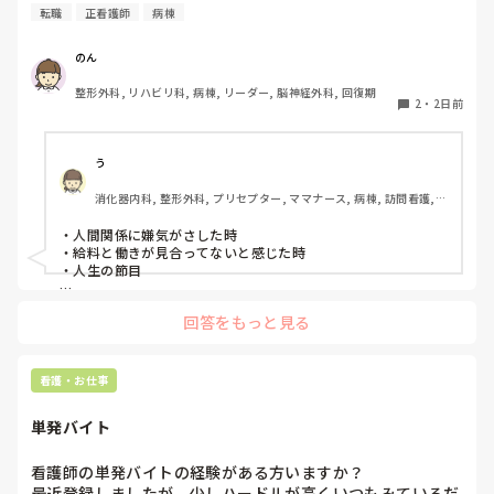
転職
正看護師
病棟
が、ほとんどの新人に当てはまりました。。。時代柄でしょ
うか？？

のん
私はどちらかといえば、PNSは好きじゃありません。

でもPNSでやれというからには、もっと業務量に見合った、
整形外科, リハビリ科, 病棟, リーダー, 脳神経外科, 回復期
新人を指導しながら業務ができるゆとりが欲しいです。

2
・
2日前
PNSもそうじゃないのも経験している方は、どちらの方が良
いと思いますか？
う
消化器内科, 整形外科, プリセプター, ママナース, 病棟, 訪問看護, 
リーダー, 消化器外科, 一般病院
・人間関係に嫌気がさした時

・給料と働きが見合ってないと感じた時

・人生の節目

回答をもっと見る
看護・お仕事
単発バイト
看護師の単発バイトの経験がある方いますか？

最近登録しましたが、少しハードルが高くいつもみているだ