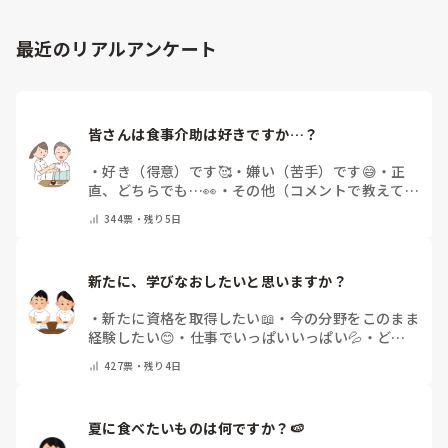
最近のリアルアンケート
皆さんは食事介助は好きですか…？
・
好き（得意）です🥰
・
嫌い（苦手）です😅
・
正
直、どちらでも…👀
・
その他（コメントで教えてく
ださい）
344
票・
残り5日
新たに、学びなおしたいと思いますか？
・
新たに資格を取得したい📖
・
今の分野をこのまま
経験したい😊
・
仕事でいっぱいいっぱい💦
・
どん
な自分になりたいか探し中🧐
・
その他（コメントで
427
票・
残り4日
教えてください）
夏に食べたいものは何ですか？🍉