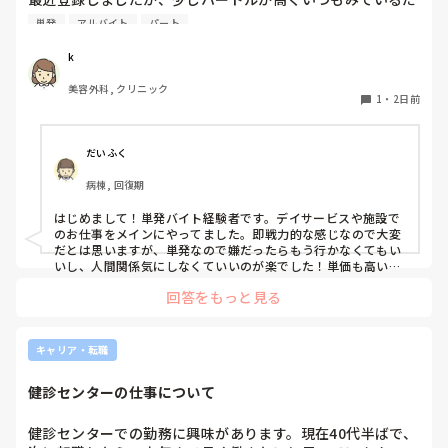
けです。

単発
アルバイト
パート
1度行ってもういいかなと言っている知り合いもいて、どの
ような雰囲気なのか知りたいです。
k
美容外科, クリニック
1
・
2日前
だいふく
病棟, 回復期
はじめまして！単発バイト経験者です。デイサービスや施設で
のお仕事をメインにやってました。即戦力的な感じなので大変
だとは思いますが、単発なので嫌だったらもう行かなくてもい
いし、人間関係気にしなくていいのが楽でした！単価も高いで
すし私には合ってたかなと思います。ただ、自分の行きたい日
回答をもっと見る
にちに空きがあるか分からないのでそこは難点ですかね。
キャリア・転職
健診センターの仕事について
健診センターでの勤務に興味があります。現在40代半ばで、