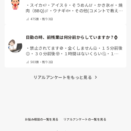
・
スイカ🍉
・
アイス🍦
・
そうめん🥢
・
かき氷🍧
・
焼
肉（BBQ)🍖
・
ウナギ🐟
・
その他(コメントで教え
てください)
475
票・
残り3日
日勤の時、前残業は何分前からしていますか？⌚
・
禁止されてます🚫
・
全くしません🙅
・
１５分前後
😊
・
３０分前後🤓
・
１時間はないくらい🤔
・
１時
間以上…😨
・
その他（コメントで教えて下さい）
503
票・
残り2日
リアルアンケートをもっと見る
お悩み相談の一覧を見る
リアルアンケートの一覧を見る