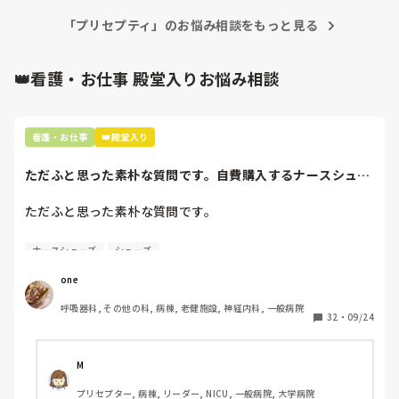
「プリセプティ」のお悩み相談をもっと見る
👑看護・お仕事 殿堂入りお悩み相談
看護・お仕事
👑殿堂入り
ただふと思った素朴な質問です。自費購入するナースシュー
ズ(職場で使用し...
ただふと思った素朴な質問です。

自費購入するナースシューズ(職場で使用してる靴)っていく
ナースシューズ
シューズ
らくらいのものをどのくらいの期間使用していますか？

one
わたしの職場の指定は「白のスニーカー」。

呼吸器科, その他の科, 病棟, 老健施設, 神経内科, 一般病院
すぐに汚くなるので1,500円は絶対に超えたくない思いがあ
32
・
09/24
り笑、商店街の靴屋さんやネットで安く見つけた時に買って
半年〜1年未満で交換しています。

M
職場の人が「ナースシューズに3000円以上は出せない」っ
プリセプター, 病棟, リーダー, NICU, 一般病院, 大学病院
て言ってて、わたしの倍額は出せるのか！とびっくりしたの