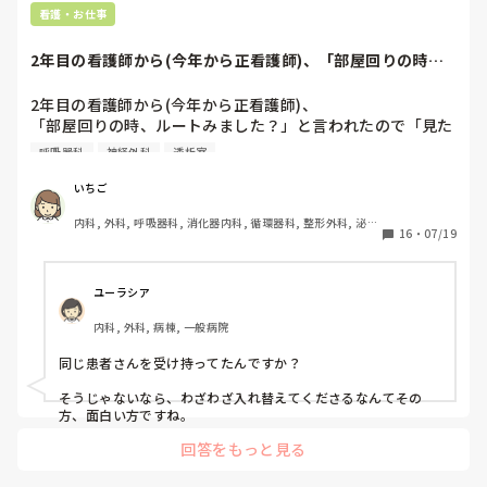
私自身、指導の立場のときは新人さんと一緒にマニュアルを見
看護・お仕事
ながら確認していました。

2年目の看護師から(今年から正看護師)、「部屋回りの時、
勤務時間内に「明日行うことを一つでいいので、事前にマニュ
ルートみました...
アルを見てきてもらう」と伝えるだけでも、新人さんの不安は
かなり軽減されると思います。

2年目の看護師から(今年から正看護師)、

はじめまして！私の経験でお話ししたいとおもいます。

「部屋回りの時、ルートみました？」と言われたので「見た
新人スタッフは常に緊張しています。

よ。漏れてなかったよ。」と答えると

その緊張をやわらげるために、声かけをやさしくしたり、明る
呼吸器科
神経外科
透析室
「漏れてたので刺しかえましたよ。腫れてましたし。」と言
い雰囲気を作ったりすることも、大切な教育の一つだと思いま
す。
われたので見に行くとすでに抜針され、

いちご
反対の上肢にキープされていました。

内科, 外科, 呼吸器科, 消化器内科, 循環器科, 整形外科, 泌尿
今までキープしていた部位をみると止血がうまくされていな
16
・
07/19
器科, 総合診療科, 急性期, プリセプター, 病棟, 脳神経外科, 
い感じの皮下出血がありました。元々、浮腫があったのです
消化器外科, 一般病院, 透析
が、それ以上に腫れてもおらず、発赤もありませんでした。

バカにされているのでしょうか？

ユーラシア
そもそも今日は日曜日でリーダーは私でしたが報告は全くあ
内科, 外科, 病棟, 一般病院
りませんでした。(リーダーに報告は必須)
同じ患者さんを受け持ってたんですか？

そうじゃないなら、わざわざ入れ替えてくださるなんてその
方、面白い方ですね。
回答をもっと見る