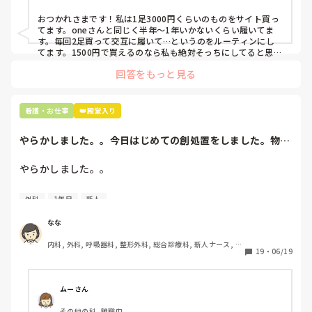
で、世の皆さんはどうなのかなと…🤔
おつかれさまです！私は1足3000円くらいのものをサイト買っ
てます。oneさんと同じく半年〜1年いかないくらい履いてま
す。毎回2足買って交互に履いて…というのをルーティンにし
てます。1500円で買えるのなら私も絶対そっちにしてると思う
ので良い買い物されてて羨ましいです！(笑)
回答をもっと見る
看護・お仕事
👑殿堂入り
やらかしました。。今日はじめての創処置をしました。物品
で滅菌の鑷子やハ...
やらかしました。。

今日はじめての創処置をしました。

外科
1年目
新人
物品で滅菌の鑷子やハサミを使ったのですが、

ゴミと一緒に、ノリで鑷子達を捨てました。。

なな
患者に使用した物品は使い捨て、という認識が頭の中にあっ
内科, 外科, 呼吸器科, 整形外科, 総合診療科, 新人ナース, 脳
て…。

19
・
06/19
神経外科, 慢性期, 回復期
プリセプターに

「普通鑷子捨てる！？明らかに使い捨てて良いような安物じ
ムーさん
ゃないよね？」

その他の科, 離職中