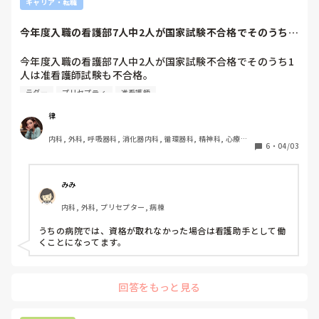
キャリア・転職
今年度入職の看護部7人中2人が国家試験不合格でそのうち1
人は准看護師試...
今年度入職の看護部7人中2人が国家試験不合格でそのうち1
人は准看護師試験も不合格。

初日は全部署新人でオリエンテーションを行い、2日目は部
ラダー
プリセプティ
准看護師
署毎に。

月曜日からは各病棟に分かれて1日の流れを見学予定。

律
准看護師さんと准看護師が取れなかったナースエイドさんは
内科, 外科, 呼吸器科, 消化器内科, 循環器科, 精神科, 心療内
来年の国試に再チャレンジ予定なので、国試の勉強の負担を
6
・
04/03
科, 整形外科, 耳鼻咽喉科, 泌尿器科, ママナース, 訪問看護, 
少しでも減らしたくて、業務もフリーさん業務を検討してい
介護施設, 神経内科, 脳神経外科, 消化器外科, 慢性期, 終末期
ます。

なので、クリニカル、キャリアラダーからは外す予定にして
みみ
いますが、皆さんの病院ではこういうパターンの新入職員教
内科, 外科, プリセプター, 病棟
育、どう言う感じでしょうか？

うちの病院では、資格が取れなかった場合は看護助手として働
今まで、入職されてきた看護部に准看護師さんは居ました
くことになってます。
が、次の年、国家試験予定者が居なかったので、(今まで新
卒で不合格者が居ませんでした。居ても、不合格だったの
で、入職辞退されたのは何件かは有りました。)なので、普
回答をもっと見る
通にプリセプターを着けてラダーに沿って教育してました。
