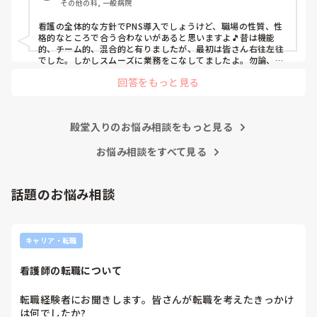
その他の科, 一般病院
よ」と言っていました。

現病棟はPNSだけれども、結局は忙しくて、新人の面倒を見
看護の全体的な方針でPNS導入でしょうけど、職場の性質、性
てられず、清潔ケアや単純に点滴を繋げてくるなど、簡単な
格的なところで合う合わないがあると思いますよ🎵昔は機能
仕事しか新人にさせていませんでした。PNSを廃止した病棟
的、チーム的、混合的と有りましたが、最初は皆さん右往左往
では、イベントは必ずと言っていいほど新人に担当させて、
でした。しかしスムーズに業務をこなしてましたよ。勿論、指
導する事も😉🆗✨でしたよ🎵どうしてもPNSの導入なら皆さん
指導者やリーダーが責任持って指導することで、新人ができ
回答をもっと見る
と意見交換を行うべきと思いますよ🎵それに人手が足りないの
ることがどんどん増えていったと思っています。

は昔から口癖のように言われていますよ🎵人手が足りない分は
現在の病棟はスタッフの人数が少ないので、1ペアで患者14
足りるように業務をこなしている人もいます。意欲的でない新
人とか受け持つことも当たり前な感じです。

人も昔からいますのでね🎵とどのつまり看護師が自分の仕事へ
朝の情報収集にも時間がかかり、結果、患者のことがわから
殿堂入りのお悩み相談をもっと見る
の向き合い方になると思いますよ🎵僕は昔の人間なので、昔は
ないという状況になります。新人も放置されるのなら、PNS
良かったよしか言えませんが、今と比べると個人的な動きが多
いと思います。昔は患者様、スタッフ全員に目を配れる人が沢
お悩み相談をすべて見る
の意味があるのか疑問です。

山いて新人の指導もしっかりしていましたし、新人さんも答え
先日も、入職して10ヶ月経つけど造影MRIの検査出しをした
てくれましたよ🎵今のアナタに出来るでしょうか⁉️物事の良し
事がなく、やり方がわからない新人さんが、先輩に「今まで
悪しの批判は簡単です。僕も出来ます。自分で何か解決策があ
話題のお悩み相談
やったことないの！？もう10ヶ月なんだから、未経験なこと
るなら実施してみてはどうでしょうか⁉️そういう事と思います
は自分から積極的に言って！」と言われていて、そんな無茶
よ🎵人の命は地球より重いと言った人がいます。ならば１人で
抱えるのは到底ムリですね🎵ならば皆で抱えましょうね🎵僕の
な…と思いました。

持論ですけど、頑張って👊😆🎵
新人さんが可愛そう、と感じることもある反面、ペアの先輩
キャリア・転職
が何か処置をしているけど、ペアの新人はのんびり記録して
いて、「(処置を)やったことあるの？無いなら見学したほう
看護師の転職について
がいいんじゃないの？」と声をかけても、「記録終わってな
いんで」と。。。

転職経験者にお聞きします。皆さんが転職を考えたきっかけ
早く色々覚えたい！という、意欲があまり感じられず…これ
は何でしたか?
はPNS云々よりも、その新人の性格かな？とも思いました