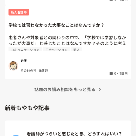
などがありますか？

率直なご意見を教えていただきたいです。
新人看護師
学校では習わなかった大事なことはなんですか？
患者さんや対象者との関わりの中で、「学校では学習しなか
ったが大事だ」と感じたことはなんですか？そのように考え
るようになったきっかけや出来事もあれば教えてください。
コミュニケーション
モチベーション
新人
佐藤
その他の科, 保健師
0
・
7日前
話題のお悩み相談をもっと見る
新着もやもや記事
看護師がつらいと感じたとき、どうすればいい？