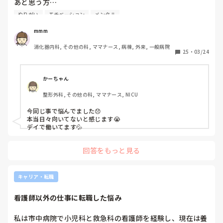
あと思う方…

どんな心持ちで勤務されてますか？

やりがい
モチベーション
メンタル
またどういった職場で勤務されてますか？
mmm
消化器内科, その他の科, ママナース, 病棟, 外来, 一般病院
25
・
03/24
かーちゃん
整形外科, その他の科, ママナース, NICU
今同じ事で悩んでました😞

本当日々向いてないと感じます😭

デイで働いてます💦
回答をもっと見る
キャリア・転職
看護師以外の仕事に転職した悩み
私は市中病院で小児科と救急科の看護師を経験し、現在は養