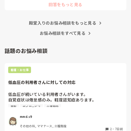
指導者やリーダーが責任持って指導することで、新人ができ
回答をもっと見る
と意見交換を行うべきと思いますよ🎵それに人手が足りないの
ることがどんどん増えていったと思っています。

は昔から口癖のように言われていますよ🎵人手が足りない分は
現在の病棟はスタッフの人数が少ないので、1ペアで患者14
足りるように業務をこなしている人もいます。意欲的でない新
人とか受け持つことも当たり前な感じです。

人も昔からいますのでね🎵とどのつまり看護師が自分の仕事へ
朝の情報収集にも時間がかかり、結果、患者のことがわから
殿堂入りのお悩み相談をもっと見る
の向き合い方になると思いますよ🎵僕は昔の人間なので、昔は
ないという状況になります。新人も放置されるのなら、PNS
良かったよしか言えませんが、今と比べると個人的な動きが多
いと思います。昔は患者様、スタッフ全員に目を配れる人が沢
お悩み相談をすべて見る
の意味があるのか疑問です。

山いて新人の指導もしっかりしていましたし、新人さんも答え
先日も、入職して10ヶ月経つけど造影MRIの検査出しをした
てくれましたよ🎵今のアナタに出来るでしょうか⁉️物事の良し
事がなく、やり方がわからない新人さんが、先輩に「今まで
悪しの批判は簡単です。僕も出来ます。自分で何か解決策があ
話題のお悩み相談
やったことないの！？もう10ヶ月なんだから、未経験なこと
るなら実施してみてはどうでしょうか⁉️そういう事と思います
は自分から積極的に言って！」と言われていて、そんな無茶
よ🎵人の命は地球より重いと言った人がいます。ならば１人で
抱えるのは到底ムリですね🎵ならば皆で抱えましょうね🎵僕の
な…と思いました。

持論ですけど、頑張って👊😆🎵
新人さんが可愛そう、と感じることもある反面、ペアの先輩
看護・お仕事
が何か処置をしているけど、ペアの新人はのんびり記録して
いて、「(処置を)やったことあるの？無いなら見学したほう
低血圧の利用者さんに対しての対応
がいいんじゃないの？」と声をかけても、「記録終わってな
いんで」と。。。

低血圧が続いている利用者さんがいます。

早く色々覚えたい！という、意欲があまり感じられず…これ
自覚症状は倦怠感のみ。軽度認知症あります。

はPNS云々よりも、その新人の性格かな？とも思いました
元々降圧剤3剤服用しており、デイでは受診までは低血圧な
が、ほとんどの新人に当てはまりました。。。時代柄でしょ
薬剤
デイサービス
介護施設
ら臥床させる、回復したら離床しできる範囲でリハもしてま
うか？？

す。ただ1日低いときも少なくありません。

mmd.s9
私はどちらかといえば、PNSは好きじゃありません。

ようやく受診し薬剤調整したかなと思えば、2剤のみ降圧剤
でもPNSでやれというからには、もっと業務量に見合った、
その他の科, ママナース, 介護施設
の内容が変更になっただけで、3剤服用のままです。やはり
新人を指導しながら業務ができるゆとりが欲しいです。

2
・
7日前