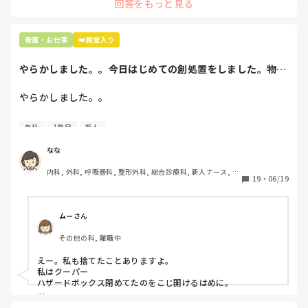
回答をもっと見る
看護・お仕事
👑殿堂入り
やらかしました。。今日はじめての創処置をしました。物品
で滅菌の鑷子やハ...
やらかしました。。

今日はじめての創処置をしました。

外科
1年目
新人
物品で滅菌の鑷子やハサミを使ったのですが、

ゴミと一緒に、ノリで鑷子達を捨てました。。

なな
患者に使用した物品は使い捨て、という認識が頭の中にあっ
内科, 外科, 呼吸器科, 整形外科, 総合診療科, 新人ナース, 脳
て…。

19
・
06/19
神経外科, 慢性期, 回復期
プリセプターに

「普通鑷子捨てる！？明らかに使い捨てて良いような安物じ
ムーさん
ゃないよね？」

その他の科, 離職中
「そんなミスした新人、あなたが初めてだよ」

と言われました。。

えー。私も捨てたことありますよ。

私はクーパー

たしかに、よくよく考えてみれば

ハザードボックス閉めてたのをこじ開けるはめに。

手術室で使った物品も全部滅菌して使いまわすし、

これは私じゃないけど、患者さんのガラケーを洗濯ものと一緒
滅菌の種類とかも学校で習ったはずなのに
