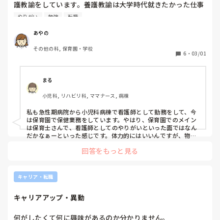
護教諭をしています。養護教諭は大学時代就きたかった仕事
なので就けて嬉しかったし、夜勤がなくなり規則正しい生活
やりがい
勉強
転職
が出来るようになりました。その一方で1日の達成感が看護
師より低く感じてしまい、また看護師ラダーもないので技術
あやの
能力が向上出来てるのか不安な気持ちがあります。通信制大
その他の科, 保育園・学校
学に通い、教育心理を学んではいますが客観的に評価を受け
6
・
03/01
て成長したいです。

看護師以外の仕事に転職された元看護師のみなさんは、看護
師時代と比べて今の仕事はどうですか？また技術能力の向上
まる
に努めていることがあれば教えて下さい。
小児科, リハビリ科, ママナース, 病棟
私も急性期病院から小児科病棟で看護師として勤務をして、今
は保育園で保健業務をしています。やはり、保育園でのメイン
は保育士さんで、看護師としてのやりがいといった面ではなん
だかなぁーといった感じです。体力的にはいいんですが、物足
りないというか、看護業界に置いていかれる感があります。子
回答をもっと見る
どもが成長したら、病院に戻りたいとも思いますが、育児を考
えると中々動けません。私も同じく通信で資格を検討していま
す。
キャリア・転職
キャリアアップ・異動
何がしたくて何に興味があるのか分かりません。
