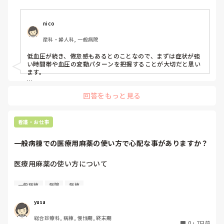
血圧が低いまま。

こんな利用者さんに対して何か他のアプローチがあれば

PNSもそうじゃないのも経験している方は、どちらの方が良
いと思いますか？
nico
産科・婦人科, 一般病院
低血圧が続き、倦怠感もあるとのことなので、まずは症状が強
い時間帯や血圧の変動パターンを把握することが大切だと思い
ます。

降圧薬が3剤継続されているのであれば、内服時間と血圧・症
回答をもっと見る
状との関連を記録し、立位・座位・臥位での血圧測定（起立性
低血圧の有無）も確認すると、受診時の情報として役立つかも
しれません。また、水分摂取量や食事摂取量、脱水の有無、発
熱・感染症状など、低血圧を助長する要因がないかも併せて観
看護・お仕事
察したいところです。

一般病棟での医療用麻薬の使い方で心配な事がありますか？
リハビリは無理をせず、その日の体調や血圧に合わせて実施す
ることが重要だと思います。薬剤が変更されても3剤のままで
症状が改善しない場合は、「倦怠感が強くADLに支障が出てい
医療用麻薬の使い方について

ること」「低血圧が持続していること」を具体的な血圧値や症
状の記録とともに、再度家族へ情報提供し、薬剤調整の必要性
緩和ケア病棟では、疼痛コントロールのために頻繁に医療用
を相談してもよいのではないでしょうか。
一般病棟
病院
病棟
麻薬を使用します。当たり前に使うため、スタッフの緊張感
も確かにあまりなくなっているなと感じています。

yusa
今回お聞きしたいのは、一般病棟だと患者さんのうちどのく
総合診療科, 病棟, 慢性期, 終末期
らいの方が使っていますか？使用に際して、何か問題や心配
0
・
7日前