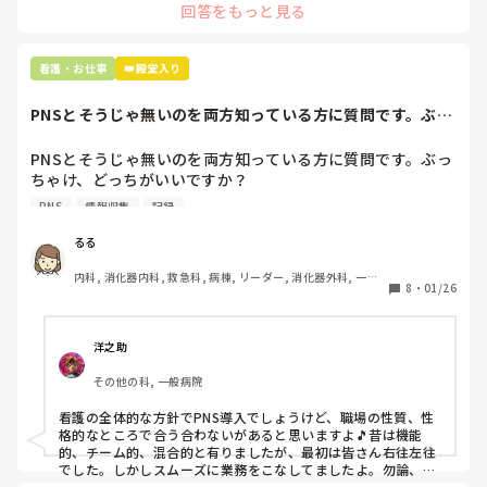
回答をもっと見る
に出しちゃったり。(これは問題か💦)
なんで頭回らなかったんだろう😭

市長さんは、

看護・お仕事
👑殿堂入り
患者さんに迷惑かけたわけじゃないから大丈夫、

と慰めてくれましたが、、

PNSとそうじゃ無いのを両方知っている方に質問です。ぶっ
自分が情けなくて情けなくて😭

ちゃけ、どっち...
明日からの勤務が怖い笑

PNSとそうじゃ無いのを両方知っている方に質問です。ぶっ
ちゃけ、どっちがいいですか？

こんなバカな私をせめて笑い飛ばしてください笑
PNS
情報収集
記録
私の病院は３年前からPNSを導入して、一部の病棟はその
後、PNSを廃止しました。

るる
私は、そのPNSを廃止した病棟からまだPNSをやっている病
内科, 消化器内科, 救急科, 病棟, リーダー, 消化器外科, 一般
棟に9月に異動してきました。

8
・
01/26
病院
ぶっちゃけ、新人のレベルにかなりの差が出ているなぁと感
じざるを得ませんでした。

色々な病棟に入院したことのある患者さんも、「(私が異動
洋之助
する前の病棟の方が)新人が患者から見てもよく動けてた
その他の科, 一般病院
よ」と言っていました。

現病棟はPNSだけれども、結局は忙しくて、新人の面倒を見
看護の全体的な方針でPNS導入でしょうけど、職場の性質、性
てられず、清潔ケアや単純に点滴を繋げてくるなど、簡単な
格的なところで合う合わないがあると思いますよ🎵昔は機能
仕事しか新人にさせていませんでした。PNSを廃止した病棟
的、チーム的、混合的と有りましたが、最初は皆さん右往左往
では、イベントは必ずと言っていいほど新人に担当させて、
でした。しかしスムーズに業務をこなしてましたよ。勿論、指
導する事も😉🆗✨でしたよ🎵どうしてもPNSの導入なら皆さん