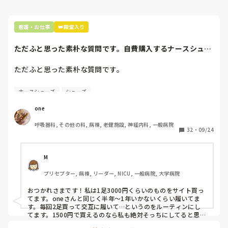
看護・お仕事
👑殿堂入り
ただふと思った素朴な質問です。自費購入するナースシュー
ズ(職場で使用し...
ただふと思った素朴な質問です。

自費購入するナースシューズ(職場で使用してる靴)っていく
ナースシューズ
シューズ
らくらいのものをどのくらいの期間使用していますか？

one
わたしの職場の指定は「白のスニーカー」。

呼吸器科, その他の科, 病棟, 老健施設, 神経内科, 一般病院
すぐに汚くなるので1,500円は絶対に超えたくない思いがあ
32
・
09/24
り笑、商店街の靴屋さんやネットで安く見つけた時に買って
半年〜1年未満で交換しています。

M
職場の人が「ナースシューズに3000円以上は出せない」っ
プリセプター, 病棟, リーダー, NICU, 一般病院, 大学病院
て言ってて、わたしの倍額は出せるのか！とびっくりしたの
で、世の皆さんはどうなのかなと…🤔
おつかれさまです！私は1足3000円くらいのものをサイト買っ
てます。oneさんと同じく半年〜1年いかないくらい履いてま
す。毎回2足買って交互に履いて…というのをルーティンにし
てます。1500円で買えるのなら私も絶対そっちにしてると思う
ので良い買い物されてて羨ましいです！(笑)