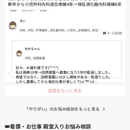
新卒から小児外科内科混合病棟4年→現在消化器内科病棟6年
目。

異動
やりがい
転職
↑※小児・成人両方経験したくて希望で異動

6年いるので、できないことはないくらい一通り経験できま
すい
した。

内科, 外科, 呼吸器科, 消化器内科, 小児科, 泌尿器科, 急性期, 
このまま今の病棟に居続けるのも…と思う反面かと言って異
4
・
22日前
プリセプター, 病棟, 訪問看護, リーダー, 一般病院, 大学病
動してまでやりたいことが分かりません。

院, 慢性期, 終末期
同じような方や、おすすめの異動先はありますか？
わかちゃん
内科, 訪問看護
日々、お疲れ様です(*^^*)

私は病棟10年→訪問看護へ異動になり3年が経過しました。

希望ではなく、訪問看護には少し興味がある…程度でした。

しかし異動してから毎日仕事が楽しくて(oˆ罒ˆo)

改めて自己分析すると、「コミュニケーションをとることが好
回答をもっと見る
き」「病棟の常に業務に追われる感覚が嫌だった」「丁寧に看
護がしたい」「患者さんだけでなく家族まで巻き込んで看護を
したい」という点が、訪問看護が自分に合っていたんだなぁと
気付くことができました！投稿者様もご自身の強み？や、なり
「やりがい」のお悩み相談をもっと見る
たい看護師像を考えると今後に繋がるかもしれませんね。希望
で異動したり、やりたいことを模索している姿、素敵だと思い
ます！！
👑看護・お仕事 殿堂入りお悩み相談