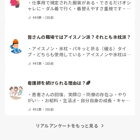
・
仕事用で規定された服装がある
・
できるだけオシ
ャレに
・
ダル着で行く
・
着替えやすさ重視です
・
病
院のユニフォームそのまま
・
その時によって様々
・
446
票・
1日前
その他(コメントで教えてください)
皆さんの職場ではアイスノン派？それとも氷枕派？
・
アイスノン
・
氷枕
・
パキッと折る（破る）タイ
プ
・
どちらも使用している
・
アイスノンや氷枕は使
用しない
・
その他(コメントで教えてください)
445
票・
2日前
看護師を続けられる理由は？🌈
・
患者さんの回復、笑顔😊
・
同僚の存在🤝
・
やり
がい✨
・
お給料・生活💰
・
自分自身の成長・キャリ
アアップ🌱
・
特にありません
・
その他(コメントで
492
票・
3日前
教えてください)
リアルアンケートをもっと見る