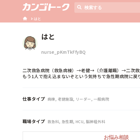
はと
はと
nurse_pKmTkFfyBQ
二次救急病院（救急病棟）→老健→（介護離職）→二次救急
もう1人で抱え込まないぞという気持ちで急性期病院に戻
仕事タイプ
病棟, 老健施設, リーダー, 一般病院
職場タイプ
救急科, 急性期, HCU, 脳神経外科
お悩み相談