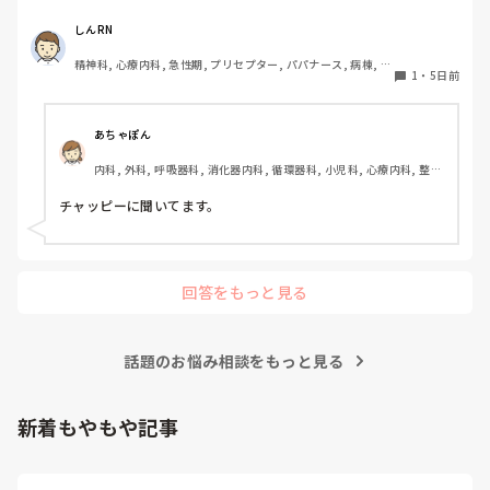
バランスが難しいと感じています。

皆さんは看護記録を効率よく作成するために工夫しているこ
しんRN
とはありますか。
精神科, 心療内科, 急性期, プリセプター, パパナース, 病棟, 老
1
・
5日前
健施設, リーダー, 慢性期, 派遣
あちゃぽん
内科, 外科, 呼吸器科, 消化器内科, 循環器科, 小児科, 心療内科, 整形
外科, 産科・婦人科, 耳鼻咽喉科, 皮膚科, 泌尿器科, リハビリ科, 総
合診療科, 救急科, 超急性期, ICU, CCU, HCU, その他の科, ママナー
チャッピーに聞いてます。
ス, 外来, 神経内科, 脳神経外科, NICU, 消化器外科, 一般病院, 慢性
期, 回復期, 終末期, オペ室, 透析, 検診・健診
回答をもっと見る
話題のお悩み相談をもっと見る
新着もやもや記事