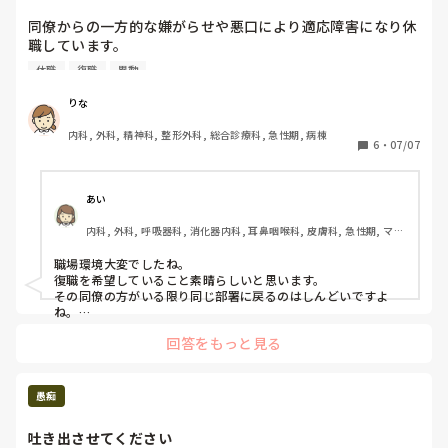
同僚からの一方的な嫌がらせや悪口により適応障害になり休
職しています。

仕事が嫌だった訳では無いので復職を希望していますが、、

休職
復職
異動
同じ部署に戻ることはとても不安があります。　

そのため部署異動を希望しているのですが可能だと思います
りな
か、、？

内科, 外科, 精神科, 整形外科, 総合診療科, 急性期, 病棟
また、良い伝え方があれば教えていただきたいです。

6
・
07/07
適応障害を発症する前（メンタルギリギリでやっていた時）
に一度所属長に部署異動を申し出ました。その時は、「簡単
あい
には部署異動できない」と断られました。

内科, 外科, 呼吸器科, 消化器内科, 耳鼻咽喉科, 皮膚科, 急性期, ママ
ナース, 病棟, リーダー, 消化器外科, 一般病院, 終末期
就業規則には、復職した職員は本人の健康状態や業務都合な
職場環境大変でしたね。

どで配置転換することがあります、と記載はありました。
復職を希望していること素晴らしいと思います。

その同僚の方がいる限り同じ部署に戻るのはしんどいですよ
ね。

所属長は同僚が原因であることを知っての回答だったのでしょ
回答をもっと見る
うか。

それなら再度その所属長に相談しても取り合ってくれないかも
しれません。

私の病院では健康支援センターといって、職員のメンタルや健
愚痴
康相談をしてくれるスタッフがいます。

もしそういった方がいらっしゃれば、ぜひ相談して欲しいと思
吐き出させてください
います。看護部への橋渡しもしてくれます。
