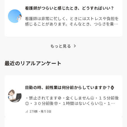
看護師がつらいと感じたとき、どうすればいい？
看護師は非常に忙しく、ときにはストレスや負担を
感じることがあります。そんなとき、つらさを乗り
越えるためにはどうすればよいでしょうか？この記
事では、看護師がつらさを感じたときの対処法や秘
訣を紹介します。
もっと見る
最近のリアルアンケート
日勤の時、前残業は何分前からしていますか？⌚
・
禁止されてます🚫
・
全くしません🙅
・
１５分前後
😊
・
３０分前後🤓
・
１時間はないくらい🤔
・
１時
間以上…😨
・
その他（コメントで教えて下さい）
279
票・
残り3日