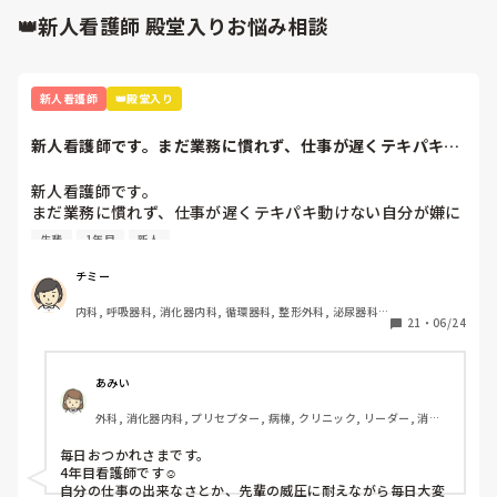
👑新人看護師 殿堂入りお悩み相談
新人看護師
👑殿堂入り
新人看護師です。まだ業務に慣れず、仕事が遅くテキパキ動
けない自分が嫌に...
新人看護師です。

まだ業務に慣れず、仕事が遅くテキパキ動けない自分が嫌に
なります。

先輩
1年目
新人
また、その日の指導者がサバサバしていて怖いと、頭が真っ
白になりオドオドしてしまいます。先輩方はこんな時どのよ
チミー
うに乗り越えてきたのか教えていただきたいです。
内科, 呼吸器科, 消化器内科, 循環器科, 整形外科, 泌尿器科, 
21
・
06/24
新人ナース, 病棟, 神経内科, 一般病院
あみい
外科, 消化器内科, プリセプター, 病棟, クリニック, リーダー, 消化
器外科, 回復期, 終末期
毎日おつかれさまです。

4年目看護師です☺️

自分の仕事の出来なさとか、先輩の威圧に耐えながら毎日大変