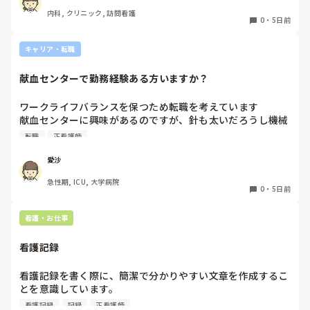
日頃から運転しているとは言っても、深夜帯や冬道で訪問に
内科, クリニック, 訪問看護
行くのはかなり不安で親からも止められています。

0
・
5日前
これって当たり前なんでしょうか？また同じような境遇の方
はどのような方法を取られているんでしょうか？
キャリア・転職
献血センターで勤務経験ある方いますか？
ワークライフバランスを保つため転職を考えています

献血センターに興味があるのですが、針も太いだろうし機械
操作あるしイメージが湧きません

転職
正看護師
経験ある方いましたら、特別なスキルが必要かや働きやすさ
など教えていただきたいです！
愛沙
急性期, ICU, 大学病院
0
・
5日前
看護・お仕事
看護記録
看護記録を書く際に、簡潔で分かりやすい文章を作成するこ
とを意識しています。

しかし忙しい日は、必要な情報を漏れなく記録することとの
看護記録
記録
正看護師