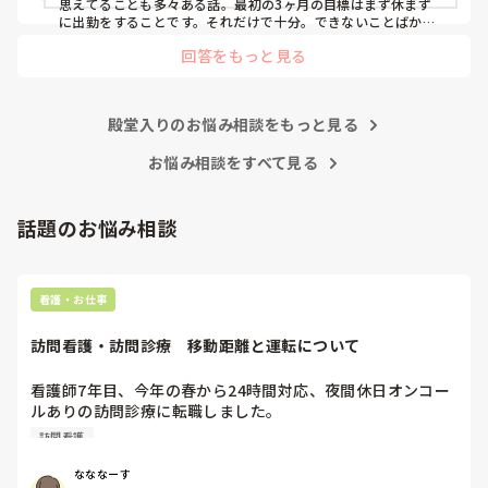
この先の選択や決断が不安ですがいろいろアドバイス頂ける
思えてることも多々ある話。最初の3ヶ月の目標はまず休まず
と嬉しいです。

に出勤をすることです。それだけで十分。できないことばかり
で、迷惑かけて当然なんです。最初から迷惑かけないで働ける
長くなりましたがよろしくお願いします。
回答をもっと見る
人なんていませんよ。

ここで辞めてしまったら、きっと何処へ行っても、つまづいた
ら辞める、辛くなったら辞める、そんな看護師人生になってし
まいます。ここで踏ん張れたら、それは一生あなたの財産にな
殿堂入りのお悩み相談をもっと見る
るし強み、自信に変わってくれます。諦めないで欲しいと思い
ます。
お悩み相談をすべて見る
話題のお悩み相談
看護・お仕事
訪問看護・訪問診療　移動距離と運転について
看護師7年目、今年の春から24時間対応、夜間休日オンコー
ルありの訪問診療に転職しました。

元々就活の際にはエリアは片道30分程度と聞いておりここま
訪問看護
で働いてきましたが、もう少しで片道1時間以上かかる市外
の田舎にまで患者を受け入れる予定と。

なななーす