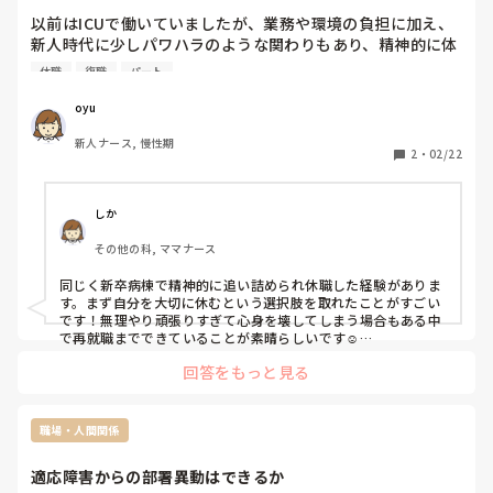
以前はICUで働いていましたが、業務や環境の負担に加え、
新人時代に少しパワハラのような関わりもあり、精神的に体
調を崩して休職することになりました。その後約1年休職
休職
復職
パート
し、最終的に退職しました。

oyu
休職中は精神科のデイケアに通いながら自分と向き合い、
新人ナース, 慢性期
HSP気質やASD傾向など、自分の特性について理解を深める
2
・
02/22
時間になりました。その中で、無理に以前と同じ働き方に戻
るのではなく、自分に合った働き方をしていきたいと思うよ
うになりました。

しか
その他の科, ママナース
そして来週から、療養病棟で週4日のパートとして働き始め
る予定です。

同じく新卒病棟で精神的に追い詰められ休職した経験がありま
す。まず自分を大切に休むという選択肢を取れたことがすごい
久しぶりの仕事で不安もありますが、自分に合った環境で少
です！無理やり頑張りすぎて心身を壊してしまう場合もある中
しずつ前に進めたらと思っています。同じような経験をされ
で再就職までできていることが素晴らしいです☺️

私も休職後に転職したクリニックでは病棟ほど上下関係がキツ
た方がいたら、お話を聞かせてもらえたら嬉しいです。
回答をもっと見る
くなく、夜勤もないので夜鬱々となることもなく自分に合って
いる環境で4年続けられています。

自分に合う職場が必ずあるはずなので無理せずゆっくり探して
みてください！
職場・人間関係
適応障害からの部署異動はできるか