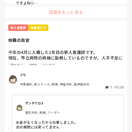
ですよね💦

私も新人を経験して、また、今の新人さんをみているとこの時
回答をもっと見る
期にテキパキ動くのはやっぱり難しいのではないかなーと思い
ます。日々の業務についていくので今は手いっぱいだと思いま
す。

私もたくさんいろんなことを言われてきました😂

新人看護師
👑殿堂入り
私も言われた時に「すみません💦」と言いながらも心の中では
「しょうがないでしょ！」と生意気なこと思っていました笑

休職の目安
成長するための通過点！と思って勉強や振り返りを頑張って、
進んでいくのみだとわたしは思います。

つらくて先輩に相談した時は、「できないのは当たり前。毎日
今年の4月に入職した1年目の新人看護師です。

出勤するだけでそれでは100点だよ」と言われたことがあり、
現在、市立病院の病棟に勤務しているのですが、人手不足に
その言葉に救われて辞めずに続けることができました☺️

よる業務多忙や残業、ひとり立ちに向けて先輩看護師からの
いろいろ言う人はたくさんいますが、「いろんな人がいるな
辞めたい
1年目
メンタル
指導が厳しくなったことが理由でストレスが溜まり、頭痛や
ー」ぐらいに思ってください☺️笑

胃痛、吐き気等の不調が出て心療内科に受診しました。心療
さち
無理しすぎず、頑張ってくださいね。
内科の先生からは軽度のうつ症状が出ているから抗うつ薬の
呼吸器科, 新人ナース, 病棟, 神経内科, 脳神経外科
内服を始めましょうと言われ、内服し始めました。

7
・
07/28
最近、仕事に行きたくなさすぎて前日の夜から身体が動かな
くなります。仕事に行っても集中できずミスしそうで怖いと
も感じています。休職したいと思いつつも甘えているような
ザンダクロス
気がして迷っています。

整形外科, 病棟, リーダー
休職したことがある人、あるいは休職している人は何を目安
お金がなくなったから仕事しました。

に休職されましたか？
元の病院には戻ってません