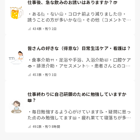
仕事後、急な飲みのお誘いはありますか？🍺
・
ある🙋
・
ない🙅
・
コロナ前より減りました😢
・
誘うことの方が多いかな🤔
・
その他（コメントで教
えてください）
434
票・
残り2日
皆さんの好きな（得意な）日常生活ケア・看護は？
・
食事介助🍴
・
足浴や手浴、入浴介助🛀
・
口腔ケア
👄
・
排泄介助・アセスメント✨
・
患者さんとのコミ
ュニケーション😊
・
特にない
・
その他（コメント
453
票・
残り1日
で教えてください）
仕事終わりに自己研鑽のために勉強していますか
📖？
・
毎日勉強するよう心がけています📝
・
疑問に思っ
た点のみ勉強してます📖
・
疲れ果てて寝落ちが多い
なぁ…😅
・
休日にまとめてやりますっ❕
・
その他
492
票・
残り8時間
（コメントで教えてください）