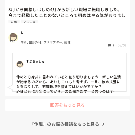
また病院に通院されているようであれば診断書も有効かと思い
ます。ぜひ医師にも一度相談して頂ければと思います。

3月から同棲しはしめ4月から新しい職場に転職しました。

無理せず、部署を変えて復職ができることを願っています。
今まで経験したことのないところで初めはやる気がありまし
たが、最近はすごく憂鬱です。

休職
メンタル
休みの日でも午後になると憂鬱になったり眠れても途中で何
度か目が覚めてしまいます。夜勤前には行きたくなくて一人
と
で泣いてしまい、休職したいと思う日があります（その日は
内科, 整形外科, プリセプター, 病棟
頑張って出勤しました）出勤前はこんな感じなのですが、い
2
・
06/08
ざ出勤してみると初めは憂鬱なのですがこのような気持ちは
段々なくなってきて休職するほどのことではないのでは？今
辞めたらもったいないのでは？と思えます。でもまた出勤前
すぷらっしゅ
になると病む…といったことを繰り返しています。

何が嫌なのか？と言われるとうまく答えられません。病棟の
休めと心身共に言われていると割り切りましょう　新しい生活
空気感にたえられないというか、、、

が始まるのだから、あれもこれもと考えず、一旦、彼の扶養に
基本皆さん優しいのですが、陰口をよく耳にして自分も言わ
入るなりして、家庭環境を整えてはいかがですか？

れてるんだろうな…とも思います。

心身ともに万全にしてから、また働きだす　と言うのは？

そして夏頃入籍予定なのですが今休職して入籍ってなると印
象も悪そうだな…こんなはやくに休職とか情けないしな、休
旦那さんに頼ることは、決して悪いことではないと思います
回答をもっと見る
よ！
んだら同棲のお金は？相手の親からどう思われるだろう？と
色んなことを考えてしまいます。

人を頼るのが苦手でここに吐き出させてもらいました。
「休職」のお悩み相談をもっと見る