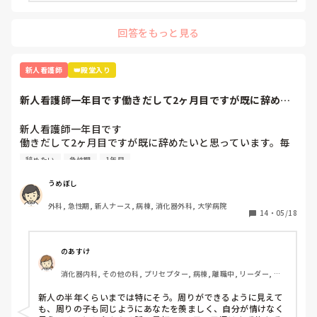
回答をもっと見る
新人看護師
👑殿堂入り
新人看護師一年目です働きだして2ヶ月目ですが既に辞めた
いと思っています...
新人看護師一年目です

働きだして2ヶ月目ですが既に辞めたいと思っています。毎
日自分の仕事の出来なさが不甲斐なくて泣きそうになりなが
辞めたい
急性期
1年目
ら働いてます。先輩看護師の方もこのくらいも分からないの
あき、できないのと呆れられています。私の勉強不足もそう
うめぼし
ですが、毎日疲れて帰って全然勉強できていません。それに
外科, 急性期, 新人ナース, 病棟, 消化器外科, 大学病院
も焦っています。他の同期ができることがわたしにはできな
14
・
05/18
い、、

そもそもメンタルが弱すぎて何気ない先輩の一言をきにして
しまったり人目を気にしすぎてうまく動けません。こんな性
のあすけ
格にも疲れてしまいます

消化器内科, その他の科, プリセプター, 病棟, 離職中, リーダー, 消
こんな感じではどこに行っても使いものにならないと思いま
化器外科, 大学病院
すが今が辛いです。

新人の半年くらいまでは特にそう。周りができるように見えて
こんなに早く辞められた方いますか？その後どうでしたか。

も、周りの子も同じようにあなたを羨ましく、自分が情けなく