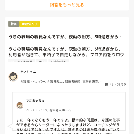
回答をもっと見る
特養
👑殿堂入り
うちの職場の職員なんですが、夜勤の朝方、5時過ぎから、
利用者が起きて、...
うちの職場の職員なんですが、夜勤の朝方、5時過ぎから、
利用者が起きて、車椅子で自走しながら、フロア内をウロウ
ロしてるのにイラッとするらしく、フロアの通路をオーバー
ユニット型特養
ケア
介護福祉士
テーブル等で塞いで、進路妨害してるみたいなんですが、皆
さんは、どう思われますか?

だいちゃん
その利用者さんは、認知もなく、ただ、散歩がてら、フロア
介護職・ヘルパー, 介護福祉士, 初任者研修, 実務者研修, ユ
内に干してある洗濯物をたたんだり、ゴミ箱のゴミの回収等
45
・
03/10
ニット型特養
をしたりと、自分で出来る範囲で、色々とお手伝いをしてく
れる方です。

ちなみに、その職員は、その利用者の事が嫌いです。介護職
でぶまっちょ
としては、まだ、1年ちょっとの職員ですが、平気で、虐待
PT・OT・リハ, 有料老人ホーム
行為にあたるような事をされてます。例えば、他にも嫌いな
利用者がいるみたいですが、その利用者が、特に急ぎの用事
まだ一年でなくもう一年ですよ。根本的な問題は、介護の仕事
ではなく、ただ、職員と話がしたい、話を聞いて欲しい！等
ができるからリーダーになったりしますけど、コーチングがう
の理由で、コールされますが、そのコールを無視されてま
まいんけではないんですよね。教えるのはまた違う能力がいり
す。コールを職員都合で無視するのは、心理的虐待にあたる