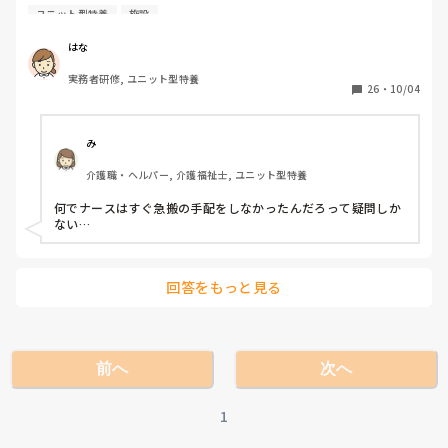
状維持って指示。その間にも大量便でベットは便まみれ、ナ
ユニット型特養
施設
ースが到着するも１時間近く様子見😰

結局翌日この利用者様は亡くなられましたが、これって殺人
はな
にならないんですかね⁇
実務者研修, ユニット型特養
26
・
10/04
み
介護職・ヘルパー, 介護福祉士, ユニット型特養
何でナースはすぐ急搬の手配をしなかったんだろって疑問しか
ない…
回答をもっと見る
前へ
次へ
1