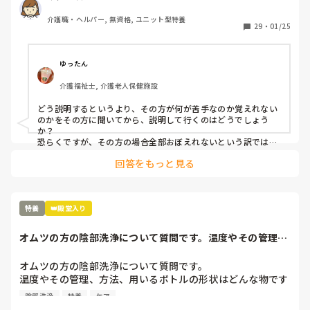
ますか？私もですが、注意力はない方だと思います。
介護職・ヘルパー, 無資格, ユニット型特養
29
・
01/25
ゆったん
介護福祉士, 介護老人保健施設
どう説明するというより、その方が何が苦手なのか覚えれない
のかをその方に聞いてから、説明して行くのはどうでしょう
か？

恐らくですが、その方の場合全部おぼえれないという訳では無
いと思います。

回答をもっと見る
もしくは、自分では何が出来ているのか分からない状態で、仕
事がなかなか覚えれないと話してるのかもしれないです…。

説明する際は実際にその方にやってもらい、出来てない所のみ
説明してみてはどうでしょう？

「○○のやり方はしっかり出来てるけど△△は少し出来て無か
特養
👑殿堂入り
ったから、そういう時は□□した方がいいとおもうよ(やりやす
いとおもうよた)」のように。

オムツの方の陰部洗浄について質問です。温度やその管理、
出来てない所だけを説明すると、そこに気を取られてしまう可
方法、用いるボト...
能性もあるので。

参考になるか分かりませんが…
オムツの方の陰部洗浄について質問です。

温度やその管理、方法、用いるボトルの形状はどんな物です
か？使用後はどうしていますか？

陰部洗浄
特養
ケア
その他、コツを教えてくださいませ。
