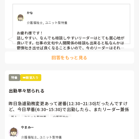
かな
介護福祉士, ユニット型特養
お疲れ様です！

話しやすい、なんでも相談しやすいリーダーはとても居心地が
良いです。仕事の文句や人間関係の相談も出来ると私なんかは
鬱憤吐き出せば良くなること多いので、今のリーダーはそれも
分かってくれててうんうんと聞いてくれます。

回答をもっと見る
何かトラブルなどあったら適宜個人面談したりしても良いのか
なと思います。みんなの前とか誰かいる所で話せないのなら場
所と時間を作ってゆっくり話を聞いてくれると向き合ってくれ
てるんだな、と思えます。

特養
👑殿堂入り
あとは口が堅い人であることですね😂

出勤早々怒られる
相談したこと、人に知られたくないことを他でベラベラ話され
たら一気に信用失います。

昨日急遽勤務変更あって遅番(12:30~21:30)だったんですけ
ユニットリーダー大変と思いますが、頑張って下さい！
ど、今日早番(6:30~15:30)で出勤したら、またリーダー兼係
長に怒られて、『責任もった仕事出来ないの？！このままじ
新人
ユニット型特養
介護福祉士
ゃ面倒みきれないし10月の移動対象車になってもいいの？！
てか、もし続けるにしろ今のままだと人事考課三角だから
やまみー
ね！！そんなんじゃボーナスにも響くしそこまで来たらあん
介護福祉士, ユニット型特養
たもうこの会社にはいらないのよ。』と言われました。その