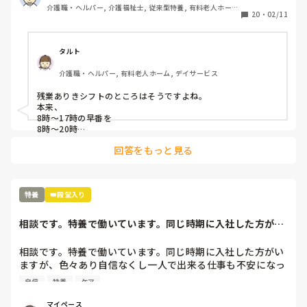
介護職・ヘルパー, 介護福祉士, 従来型特養, 有料老人ホー
20
・
02/11
ム, 介護老人保健施設, 実務者研修, ユニット型特養
タルト
介護職・ヘルパー, 有料老人ホーム, デイサービス
残業ありきシフトのところはそうですよね。

本来、

8時〜17時の早番を

8時〜20時

22時〜8時のショート夜勤を

回答をもっと見る
20時〜9時半や10時…

日勤と遅番を1人の人間が通しでやっていることになりますよ
ね。

どうしてこんな発想ができるんでしょうね。

そこも特養ユニット型ですが、ほぼ新規の職員の採用はなく、
特養
👑殿堂入り
入ったとしても1年以内に辞めています。

残業代が入るから良いという人もいますが、12時間以上の拘束
相談です。特養で働いています。同じ時期に入社した方がい
となり、かなりしんどいのではないでしょうか。
ますが、色々あり...
相談です。特養で働いています。同じ時期に入社した方がい
ますが、色々あり自信なくし一人で出来る仕事も不安になっ
ている方がいます。今は必ず誰か付いていますが、いつまで
自信
特養
ケア
もそうはいかないと思うのは私だけなのか。なかなか仕事覚
えられないって本人は話しています。どう説明したら伝わり
マイペース