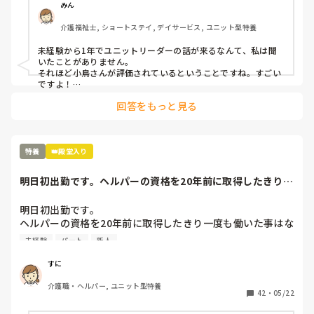
結局特養はなんとなく、そういった話耳にするので挑戦できず
みん
です（._.）
介護福祉士, ショートステイ, デイサービス, ユニット型特養
未経験から1年でユニットリーダーの話が来るなんて、私は聞
いたことがありません。

それほど小鳥さんが評価されているということですね。すごい
ですよ！

回答をもっと見る
または、新しい施設で他の職員も経験があまりない人ばかり、
とかですか？

どちらにしてもまわりの職員より出来てる人と施設が判断した
特養
👑殿堂入り
ので、自身が無かったり、不安な気持ちもよく分かりますが、
大丈夫だと思います！

明日初出勤です。ヘルパーの資格を20年前に取得したきり一
なかなか返事がすぐに出来ないのも、それだけ責任感があると
度も働いた事は...
いうことですから。

頑張ってください。
明日初出勤です。

ヘルパーの資格を20年前に取得したきり一度も働いた事はな
く完全な初心者です。

未経験
パート
新人
明日から特養に短時間パートで行くことになり不安と緊張
で、、、

すに
末っ子が幼稚園なので急にお休みする事になったり、長期休
介護職・ヘルパー, ユニット型特養
みはあまり出れなかったりもあるので迷惑をかけてしまう事
42
・
05/22
しかないんじゃないかと考えてしまいます。
