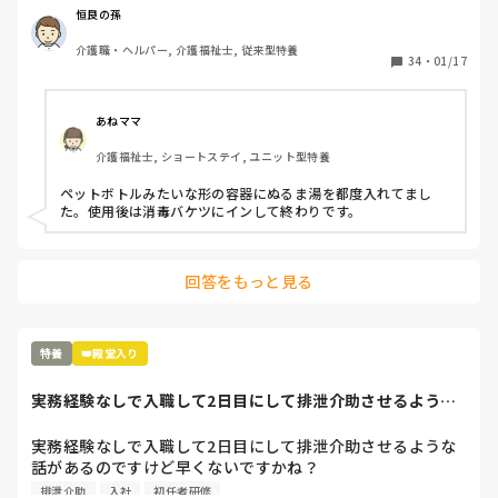
私は寒冷地の特養です。

恒良の孫
よろしくお願いします。
介護職・ヘルパー, 介護福祉士, 従来型特養
34
・
01/17
あねママ
介護福祉士, ショートステイ, ユニット型特養
ペットボトルみたいな形の容器にぬるま湯を都度入れてまし
た。使用後は消毒バケツにインして終わりです。
回答をもっと見る
特養
👑殿堂入り
実務経験なしで入職して2日目にして排泄介助させるような
話があるのですけ...
実務経験なしで入職して2日目にして排泄介助させるような
話があるのですけど早くないですかね？

すでに退職を検討せざるおえない気持ちでいます。
排泄介助
入社
初任者研修