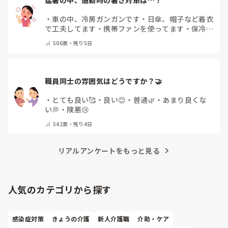
・
車の中、冷房ガンガンです
・
日傘、帽子など着衣
で工夫してます
・
携帯ファンを使ってます
・
保冷剤
を持ち運んでいます
・
特に暑さ対策はしていませ
506
票・
残り5日
ん
・
その他（コメントで教えて下さい）
職員同士の雰囲気はどうですか？🤝
・
とても良い🥰
・
良い😊
・
普通🌿
・
あまり良くな
い💭
・
険悪😢
542
票・
残り4日
リアルアンケートをもっと見る
人気のカテゴリから探す
感染症対策
きょうの介護
新人介護職
介助・ケア