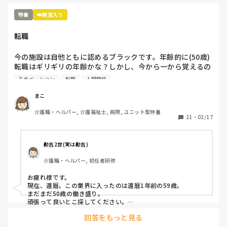
・介護系の転職サイトの登録［最低でも2社登録した方が良
い］

特養
👑殿堂入り
・住んでいる地元のハローワークの活用

コロナ禍でかつご年齢と持病をお持ちだと色々悩んでしまいま
転職
すよね。

私も隠れ転職中ですが中々面接の受け答えが相性良くないと難
今の施設は自他ともに認めるブラックです。年齢的に(50歳)
しいです。

転職はギリギリの年齢かな？しかし、今から一から覚えるの
お互いコロナ禍もあって中々大変な所はありますが第三者の力
も大変。声を掛けてもらっている転職先があるのですが、良
モチベーション
転職
人間関係
もかりながらやり抜きましょ☀️
いかどうかは入って見ないと分からない。給料は同じ位。決
めてとなるものがあれば教えてください。
まこ
介護職・ヘルパー, 介護福祉士, 病院, ユニット型特養
21
・
02/17
勘吉2世(実は勘吉)
介護職・ヘルパー, 初任者研修
お疲れ様です。

現在、還暦。この業界に入ったのは還暦1年前の59歳。

まだまだ50歳の働き盛り。

頑張って良いとこ探してください。

回答をもっと見る
それともうひとつ、決め手は何ですか?という話がありました
が、 私の場合 、一人身で子供がいるわけでもないので、自分