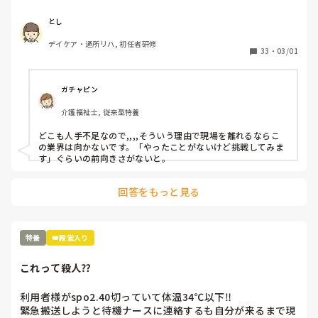
とし
デイケア・通所リハ, 初任者研修
33
・
03/01
ガチャピン
介護福祉士, 従来型特養
どこも人手不足なので,,,,そういう理由で現場を離れるならこ
の業界は向かないです。「やったことがないけど挑戦してみま
す」ぐらいの前向きさがないと。
回答をもっと見る
特養
👑殿堂入り
これって殺人⁇
利用者様がspo2.40切っていて体温34℃以下‼︎

緊急搬送しようと待機ナースに連絡するも自分が来るまで現