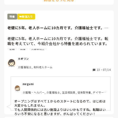
休憩時間の削減が常態化しているのなら問題だと思います。ご
無理なさらないでくださいね。
特養
👑殿堂入り
老健に5年。老人ホームに10カ月です。介護福祉士です。転
職を考えていて...
老健に5年。老人ホームに10カ月です。介護福祉士です。転
職を考えていて、今紹介会社から特養を進められています。

一件は10年経った施設。後は新規オープニングですね。

転職
特養
介護福祉士
もう、これ以上転職したくなく、最後と思い考えています。

私が気になっているのはオープニングの方ですが…

カオリン
特養をあまり知らないので。少々不安です。
介護福祉士, 有料老人ホーム
23
・
07/14
megumi
介護職・ヘルパー, 介護福祉士, 生活相談員, 従来型特養, デイサービ
ス
オープニングはすべて１からのスタートになるので、はじめは
大変かもしれません。

でも人間関係的には古い施設よりはいいかもですね。転職はい
ろいろ不安になると思いますが、がんばってください！