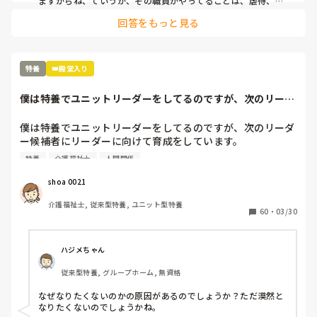
ますからね、ていうか、その職員がやってることは、虐待、ネ
グレクトですね。それを許してる会社も問題です、相手にしな
と思うんですがね…

回答をもっと見る
いお客の介護保険で給料もらってることになります。食べ物屋
リーダーに、コールの件を話したら、まだ、介護職として1
なら、料理もださずにお金もらうのと同じです。拠点で課題に
年ですから！って、本人に特に注意する訳でもなく、見てみ
した方がよいかと
ぬふりです。

仕事は、最初が肝心だと思うし、リーダーも、見てみぬふり
特養
👑殿堂入り
をするのではなく、指導者として指導していくのも、リーダ
ーの仕事だと思います。
僕は特養でユニットリーダーをしてるのですが、次のリーダ
ー候補者にリーダ...
僕は特養でユニットリーダーをしてるのですが、次のリーダ
ー候補者にリーダーに向けて育成をしています。

ほとんどの人が口にするのが、リーダーにはなりたくない、
特養
介護福祉士
人間関係
私はリーダーはいいです等ネガティブに捉えてます。

そんな人達に直接言った事はないですが、まず誰でもなれる
shoa 0021
わけではないし、そう言ってるうちは絶対声かかる事はない
介護福祉士, 従来型特養, ユニット型特養
から安心してって心の中で思ってます。

60
・
03/30
世代交代の時期にきているので役職が近々に入れ替わるの
で、リーダー目指す人を育成しないとと思ってます。

どのようにしたらユニットリーダーを前向きにとらえてもら
ハジメちゃん
えるでしようか？
従来型特養, グループホーム, 無資格
なぜなりたくないのかの原因があるのでしょうか？ただ漠然と
なりたくないのでしょうかね。