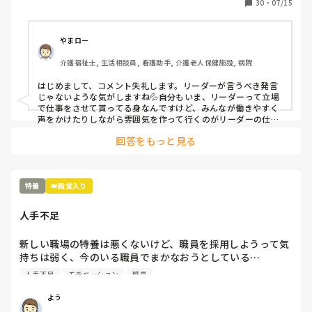
30
・
07/15
後は傷つきながらも、できる限り抜けがないように仕事に務
め、15:30から17:00までは自分の係の委員会に出席して帰
宅しました。もうヘトヘトでメンタル破壊され、人が信じら
やまロー
れないのと同時に対人の仕事にも嫌悪感を抱くようになりま
介護福祉士, 生活相談員, 看護助手, 介護老人保健施設, 病院
した。もう自分自身もうどうしたらいいか分かりません😭
はじめまして、コメント失礼します。リーダーが言うべき発言
じゃないような気がしますね💦自分もいま、リーダーって立場
で仕事をさせて貰ってる身なんですけど、みんなが働きやすく
声をかけたりしながら雰囲気を作って行くのがリーダーの仕事
なんじゃないかなって思います💦

回答をもっと見る
自分の個人的な意見ですけど、体調崩してまで我慢する必要は
特養
👑殿堂入り
人手不足
新しい職場の特養は悪くないけど、職員を採用しようって気
持ちは弱く、今のいる職員でまかなおうとしている…

今の職場の前の老健も人手不足だったけど、まだ、職員を採
人手不足
モチベーション
職員
用しようという気持ちがあった…

これじゃ、現有戦力、職員が更に潰れるよ…
よう