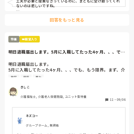
工夫が必要と提案なさっているのに、まともに受け取ってくれ
ないのは悲しいですね。

けど、施設異動してきた職員が感じる違和感とか、休憩がしっ
回答をもっと見る
かり取れてない現実とかことは、やっぱり良くない体制なんだ
と思います。

せっかく今まで勤められてきて、辞めるのは納得できないよう
な気もしますが、

特養
👑殿堂入り
主任で難しいなら、その上でしょうか？

明日退職届出します。5月に入職してたった4ヶ月、、、で
も、もう限界。ま...
今後入ってくるスタッフのためにも、休憩は権利と声を上げた
いですね。

明日退職届出します。

5月に入職してたった4ヶ月、、、でも、もう限界。まず、介
組合とかがあれば、1番反映しやすいのかもしれませんが、ど
護長がわけわかんない。利用者を怒鳴りつけ、パット交換は
放尿
徘徊
暴力
うでしょう。
せず、人手が足りないのに業務に入らない、すぐに他の人の
言いなりになり、リーダーで決めたことを覆す、人手が足り
きしこ
ないのに、キチンと休みは入れ、夜勤はやりたくない
介護福祉士, 介護老人保健施設, ユニット型特養
と、、、職員の悪口を言い、ウワサ話しを本気にする、、、
12
・
09/06
そして、今まで出していた残業代を出さないと言い出し、残
業の用紙を書き換えろと、、、職員のストレスもすごいが、
利用者もこれは精神科？って利用者ばかりを入れる。一晩中
ネズコー
徘徊、放尿、便失禁、暴言、暴力、コール頻回、フラつきが
グループホーム, 無資格
強く見守りが必要、、、こんな利用者1人じゃみれません。
でも、日中も夜間も1人でみろと、、、なぜ？できないん