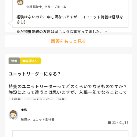
私たちが相手にしているのは物ではなく人間です。

介護福祉士, グループホーム
何時までにこれやってあれやってって言われても私は機械じ
ゃないんだからできるわけないじゃないですか？

経験はないので、申し訳ないですが……(ユニット特養は経験な
オムツ交換も時間がかかりすぎと言われます。

さし)

食事介助も急いで食べさせたら誤嚥性肺炎の危険があるし、
移乗介助も世間一般的にやってはいけないことも安全のため
ただ特養勤務の友達は同じような事言ってました。

ならいいよとか、例えば利用者様の足の間に職員の足を入れ
回答をもっと見る
早めに行って、仕事回さないと終えれないって話してました。

て移乗するとか、

先日も先輩が意思疎通のできない利用者様に食事介助してま
あとは単純にそのユニットのやり方によるんじゃないでしょう
したが、スプーンてんこ盛りに入れて無理やり口に運んでい
か？

ました。私は側で見ていて、利用者様の表情が嫌がっている
特養
👑殿堂入り
のがわかりました。

慣れてきたら 一日の流れがわかるようになり、利用者さんとも
上手く出来るようになれば

でもまだ入社して日が浅いので何も言えず、ここに入社した
ユニットリーダーになる？
オムツ交換1つ手早くなると思います。

のは間違ったのかなと思いました。

で、その先輩が食べ終わらせたのは、食べ始めて8分です。
なんと言うか身体介助って、体で覚えてる動作なので場馴れす
特養のユニットリーダーってどのくらいでなるものですか？
早すぎませんか？

れば楽になるように思います。

施設によって違うとは思いますが、入職一年でなることって
いつも指導してくださる時は、立派なこと、正しいことを教
普通ですか？しかも介護の仕事は未経験で始めたのに。

未経験
ユニットリーダー
特養
ただその配属先のユニットに、新人を育てる余裕があるかない
えて下さっていたので、悩んでいます。

ケアマネさんや看護師さん、他のユニットのリーダーさんな
か によっても違いますよね💦

ゆったりのんびりしている人には特養は向いてないのでしょ
どが強く推薦していると言われたのですが、そう言ってくだ
小鳥
うか？
教育がちゃんとしてないユニットは、結局新人さんがパワハラ
さることに嬉しい気持ちと、自分にできるのか？って気持ち
っぽい圧に耐えられなくて辞めると言う感じに思います。

無資格, ユニット型特養
と半々でなかなかすぐにお受けしますとは言えなくて迷って
33
・
01/18
います。
余談ですが、私はスピード重視しすぎる機械的な介護現場が苦
手で……
