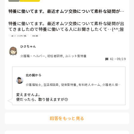
特養に働いてます。最近オムツ交換について素朴な疑問が出
てきましたので特...
特養に働いてます。最近オムツ交換について素朴な疑問が出
てきましたので特養に働いてる人にお聞きしたくて‥(^^;皆
さんのところはパット交換は時間決めてやってますか？

オムツ交換
特養
追伸‥替えてと訴えある人(30分に一回)がいたらその都度替
えてますか？
ひさちゃん
介護職・ヘルパー, 初任者研修, ユニット型特養
42
・
09/19
北の国から
介護福祉士, 生活相談員, 従来型特養, 有料老人ホーム, 介護老人保健
施設, サービス付き高齢者向け住宅, デイサービス, デイケア・通所
リハ, 訪問介護, ユニット型特養, 障害者支援施設, 訪問入浴
変えませんよ。

回答をもっと見る