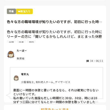
が食える程度の給料があればいいかなというのと、入ってみな
きゃ分かんないんですが、仕事に行って忙しいけど、楽しいな
って言えるところに長く勤めたいなと還暦のジーはそう思って
特養
👑殿堂入り
いますが、これが一番、難しい。
色々な方の職場環境が知りたいのですが、初日に行った時に
リーダーの方に「...
色々な方の職場環境が知りたいのですが、初日に行った時に
リーダーの方に「聞いてるかもしれんけど、まとまった休憩
ってのはない」という風に言われました。

休憩
特養
施設
何も聞いて無くて、面接の時もその辺に関しては何も言われ
てなくて、自分も休憩時間が1時間という風に記載されてた
たーぼー
ので、まぁあるだろうと思っていました。

無資格
どこの介護施設でもこのような感じなのでしょうか？
34
・
06/11
竜宮丸
介護福祉士, 有料老人ホーム, デイサービス
書面に一時間の休憩と書いてあるなら、それは確実に守らない
といけないです。

私の働いていた施設も忙しい時期だと30分、30分、時には20
分ずつ三回に分けてなんとか一時間の休憩を取っていました。
それでも忙しい時は取れないこともありましたが、毎日ではな
回答をもっと見る
いです。
