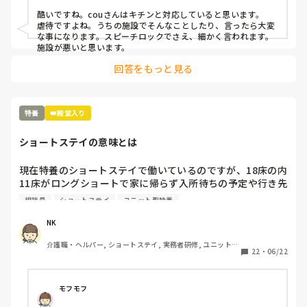
酷いですね。couさんはキチンと対応していると思います。

言い方も命令口調で聞くに耐えません。

虐待ですよね。うちの施設でそんなことしたり、言ったら大変
な事になります。スピーチロックでさえ、細かく言われます。

施設が悪いと思います。
これらは上司からの指示で、周りもみんな従っていますが私
回答をもっと見る
がやりたかった介護じゃないので、私はトイレ頻回の方には
1時間経ったら行くようにしていました。

すると「あなたはなんでもやっちゃう悪い職員だから部署移
特養
👑殿堂入り
動しなさい」「あなたが優しくしちゃうから周りがやりにく
い！自分だけいい顔しないで」と上司や同僚から注意を受け
ショートステイの意味とは
ます。

そして最近は仕事ができない人と言われています。

現在特養のショートステイで働いているのですが、18床の内
11床がロングショートで家に帰らず入所待ちの予定や行き先
が決まっていない方で埋まっている状態なんですが他の施設
相談員
ショートステイ
ユニット型特養
これって私が悪いんでしょうか？まともな施設じゃないです
も同じなのでしょうか？

よね？

また、相談員が断ることが出来ないのか分かりませんがロン
NK
グショートや緊急ショート(病院で帰宅願望が酷く退院や自
介護職・ヘルパー, ショートステイ, 実務者研修, ユニット型
宅で転倒し動けないまたは帯状疱疹で動けないとの理由)、
22
・
06/22
特養
他の施設でたくさん断られた方(介護拒否、不眠等)ばかりを
契約していて常にフロアが大騒ぎ状態なんですが他の施設も
そんな感じでしょうか？

モフモフ
長文で申し訳ありませんが少しでも回答お待ちしてます。