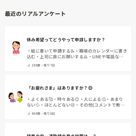
最近のリアルアンケート
休み希望ってどうやって申請しますか？
・
紙に書いて申請する📝
・
職場のカレンダーに書き
込む
・
上司に直にお願いする🙇
・
LINEや電話など
で申請する
・
その他（コメントで教えてください）
199
票・
残り7日
「お疲れさま」はありますか？😊
・
よくある🥰
・
時々ある😊
・
人による🤔
・
あまり
ない💦
・
ほとんどない😢
・
その他(コメントで教え
てください)
469
票・
残り6日
猛暑の中、通勤時の暑さ対策は…？