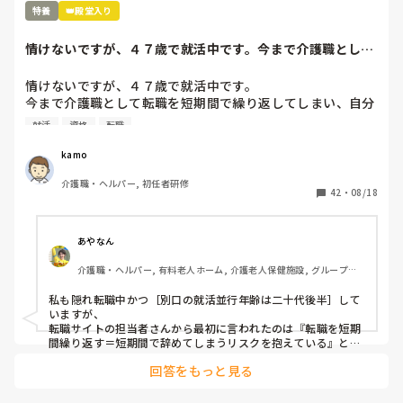
特養
👑殿堂入り
情けないですが、４７歳で就活中です。今まで介護職として
転職を短期間で繰...
情けないですが、４７歳で就活中です。

今まで介護職として転職を短期間で繰り返してしまい、自分
の自宅から通勤時間約４５分圏内の特別養護老人ホームは受
就活
資格
転職
けていたり、短期間ですがお世話かになったことがありま
す。この年齢で就活となるとかなり厳しく、転職の多さと短
kamo
期間での退職、持病のアトピー性皮膚炎、４７歳という年齢
介護職・ヘルパー, 初任者研修
が尚更、厳しいです。介護福祉士の資格はありません。

42
・
08/18
でも、介護職に就きたくて就活しています。

どういうところを気をつけると良いですか？

また、どう就活するといいのか分からなくなりました。

あやなん
どんなことでもいいですのでアドバイスをお願いします。
介護職・ヘルパー, 有料老人ホーム, 介護老人保健施設, グループホ
ーム, デイサービス, 初任者研修, 実務者研修, 学生, ユニット型特養
私も隠れ転職中かつ［別口の就活並行年齢は二十代後半］して
いますが、

転職サイトの担当者さんから最初に言われたのは『転職を短期
間繰り返す＝短期間で辞めてしまうリスクを抱えている』とお
もわれてしまうんですよね。

回答をもっと見る
自力でやられるとどこが良くてどこが悪いのかわからなくなる
ゾーンに入ってしまうので…思い切って

第三者である
