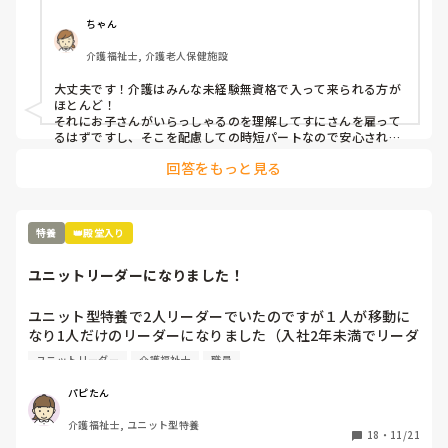
初心者未経験で飛び込んで良いのか明日からなのに今だに迷
ちゃん
介護福祉士, 介護老人保健施設
大丈夫です！介護はみんな未経験無資格で入って来られる方が
ほとんど！

それにお子さんがいらっしゃるのを理解してすにさんを雇って
るはずですし、そこを配慮しての時短パートなので安心されて
いいと思いますよ!

回答をもっと見る
すにさんが働きやすい環境であること祈ってます!
特養
👑殿堂入り
ユニットリーダーになりました！
ユニット型特養で2人リーダーでいたのですが１人が移動に
なり1人だけのリーダーになりました（入社2年未満でリーダ
ー歴1年半）。

ユニットリーダー
介護福祉士
職員
みなさんならどんなリーダーなら付いていこうや協力したい
と思いますか？？

パピたん
今のユニットで職員7人いてまとめるのがどうしたらいいか
介護福祉士, ユニット型特養
分からないです…
18
・
11/21