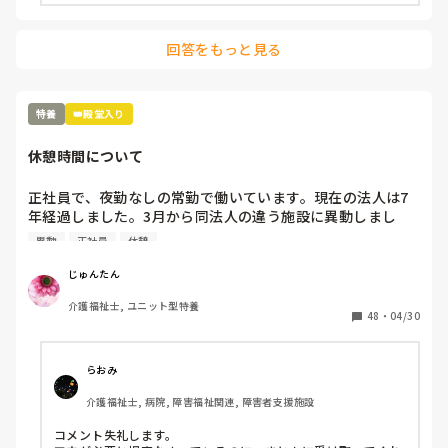
回答をもっと見る
特養
👑殿堂入り
休憩時間について
正社員で、夜勤なしの常勤で働いています。現在の法人は7
年経過しました。3月から同法人の違う施設に異動しまし
た。必ず休憩時間が1時間あると思うのですが

異動
正社員
休憩
現在実際に取れている休憩時間は13時から約30分と喫煙に
行ける約5分ほどです。

じゅんたん
これは出勤している日取れる休憩時間が1時間未満、毎回で
介護福祉士, ユニット型特養
す。

48
・
04/30
介護主任にも相談しましたが

ここはこういうのが普通。みたいに言われました。

退職せずに工夫か必要だと思って提案しましたが

らおみ
現在いる職員はこーやって来たから。みたいに言われます。

介護福祉士, 病院, 障害福祉関連, 障害者支援施設
退職が妥当でしょうか？

また、このような場合…他に相談する機関ありますか？(労
コメント失礼します。
