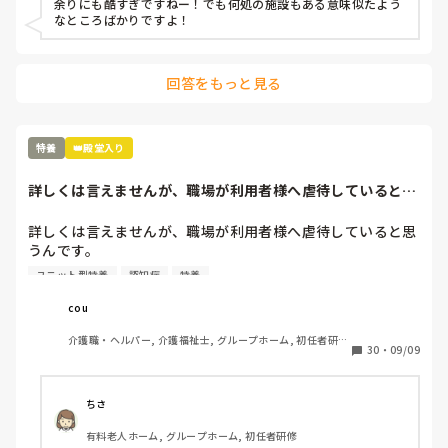
余りにも酷すぎですねー！でも何処の施設もある意味似たよう
だ？と。ハッキリ言って、いつ事故が起きてもおかしくない
なところばかりですよ！
状況。そして、体調不良や急変を見つけると、見つけた人か
何かしたんじゃないか？とウワサをたてられ、その人のせい
になる、、、未経験者、無資格者が多くスキルがない。何を
回答をもっと見る
決めても、話してもちゃんとやってくれない、、、こんな施
設いるだけ時間の無駄だ。
特養
👑殿堂入り
詳しくは言えませんが、職場が利用者様へ虐待していると思
うんです。・トイ...
詳しくは言えませんが、職場が利用者様へ虐待していると思
うんです。

ユニット型特養
認知症
特養
・トイレへ行きたいと言う利用者様にトイレが近いからと2
時間我慢させる

cou
介護職・ヘルパー, 介護福祉士, グループホーム, 初任者研
・転倒の危険がある方へ三回立ち上がりを注意すると床に座
30
・
09/09
修, 実務者研修
らせる

・漏れそうと言う方にオムツだから漏らしていいよと言う

ちさ
有料老人ホーム, グループホーム, 初任者研修