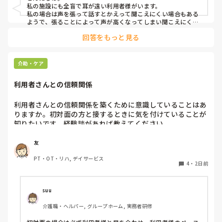
私の施設にも全盲で耳が遠い利用者様がいます。

よろしくお願いします。
私の場合は声を張って話すとかえって聞こえにくい場合もある
ようで、張ることによって声が高くなってしまい聞こえにくい
のだと思います。その為少しトーンを落とし話しかけるように
回答をもっと見る
しています。

なかなか対応が難しいですよね💦
介助・ケア
利用者さんとの信頼関係
利用者さんとの信頼関係を築くために意識していることはあ
りますか。初対面の方と接するときに気を付けていることが
知りたいです。経験談があれば教えてください。
友
PT・OT・リハ, デイサービス
4
・
2日前
suu
介護職・ヘルパー, グループホーム, 実務者研修