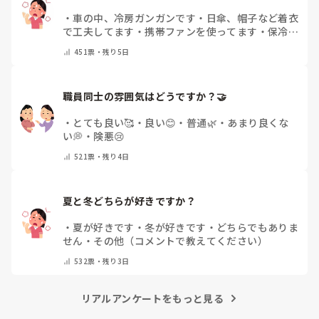
・
車の中、冷房ガンガンです
・
日傘、帽子など着衣
で工夫してます
・
携帯ファンを使ってます
・
保冷剤
を持ち運んでいます
・
特に暑さ対策はしていませ
451
票・
残り5日
ん
・
その他（コメントで教えて下さい）
職員同士の雰囲気はどうですか？🤝
・
とても良い🥰
・
良い😊
・
普通🌿
・
あまり良くな
い💭
・
険悪😢
521
票・
残り4日
夏と冬どちらが好きですか？
・
夏が好きです
・
冬が好きです
・
どちらでもありま
せん
・
その他（コメントで教えてください）
532
票・
残り3日
リアルアンケートをもっと見る