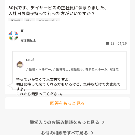
50代です、デイサービスの正社員に決まりました、

入社日お菓子持って行った方がいいですか？

介護職経験は、デイケア、グループホーム、などあります
正社員
新人
デイサービス
が、忘れてしまいました、また他の方の意見も聞き参考にさ
せてくださいませ
夏
介護福祉士
27
・
04/26
いちか
介護職・ヘルパー, 介護福祉士, 看護助手, 有料老人ホーム, 介護老人
保健施設, 病院, 訪問介護
持っていかなくて大丈夫ですよ。

初日に持って来てくれる方もいるけど、気持ちだけで大丈夫で
すよ。

これから頑張ってください。
回答をもっと見る
殿堂入りのお悩み相談をもっと見る
お悩み相談をすべて見る