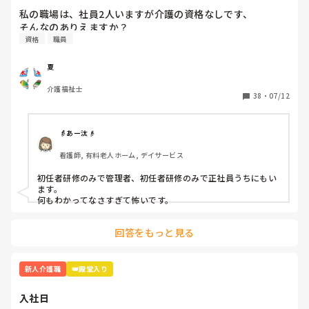
一番最強なのはボイスレコーダーでそいつのなめ腐った発言録
私の職場は、社員2人いますが介護の資格なしです、

本当泣きそうです。仕事は楽しいです。頑張ります。

音して、出るとこ出ちゃうこと。

そんなのありえますか？
資格
職員
読んでくれてありがとうございます😭
夏
介護福祉士
38
・
07/12
👵あー汰👴
看護師, 有料老人ホーム, デイサービス
初任者研修のみで管理者、初任者研修のみで正社員うちにもい
ます。

何もわかってなさすぎて怖いです。
回答をもっと見る
新人介護職
👑殿堂入り
入社日