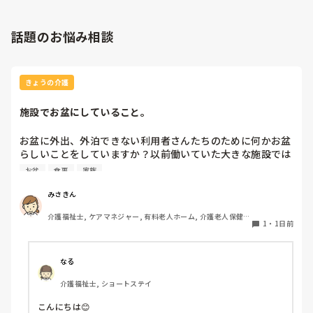
話題のお悩み相談
きょうの介護
施設でお盆にしていること。
お盆に外出、外泊できない利用者さんたちのために何かお盆
らしいことをしていますか？以前働いていた大きな施設では
実際に住職さんを呼びご焼香できるようにそれ用のスペース
お盆
食事
家族
を毎年設けていました。それ以外は、食事内容が変わる、家
族が面会に来る…などでした。お盆まであと少しです。何か
みさきん
していることがあればぜひシェアよろしくお願いします。
介護福祉士, ケアマネジャー, 有料老人ホーム, 介護老人保健施
1
・
1日前
設, グループホーム, 病院
なる
介護福祉士, ショートステイ
こんにちは😊
