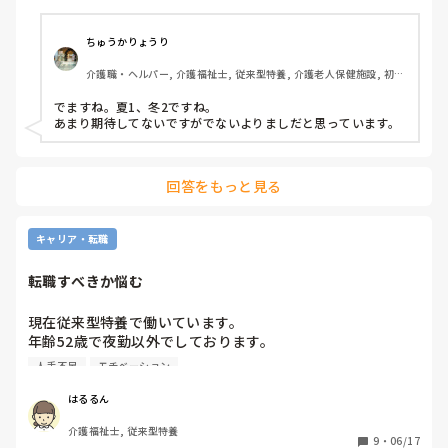
ちゅうかりょうり
介護職・ヘルパー, 介護福祉士, 従来型特養, 介護老人保健施設, 初任
者研修, 実務者研修
でますね。夏1、冬2ですね。

あまり期待してないですがでないよりましだと思っています。
回答をもっと見る
キャリア・転職
転職すべきか悩む
現在従来型特養で働いています。

年齢52歳で夜勤以外でしております。

前は同じ施設の小多機にいたのですが色々あり去年の7月か
人手不足
モチベーション
ら異動になりました。

思った以上にしんどくて特に遅番が10日ぐらいあります。

はるるん
シフトを組んでるのが主任なのですがもう少し配慮して頂け
介護福祉士, 従来型特養
たら助かるのですがそれもなく頑張っております。

9
・
06/17