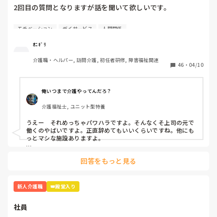
2回目の質問となりますが話を聞いて欲しいです。

4月から約1週間たち、仕事も少しずつですが覚えてきまし
モチベーション
デイサービス
人間関係
た。人間関係も少しずつ……·

ｵﾆｷﾞﾘ
この1週間精神的にきついです。

介護職・ヘルパー, 訪問介護, 初任者研修, 障害福祉関連
46
・
04/10
A(上司)からの厳しい言葉、言い方が本当にきついです。

「お前邪魔」「お前がやれよ」「は？なんで？」

俺いつまで介護やってんだろ？
同期の子、他の職員の方とも話したのですが

介護福祉士, ユニット型特養
「A(上司)って言い方きついよね」「昭和の思考っていう
か…自分の思い通りにならないとキレるからね」と。

うえー　それめっちゃパワハラですよ。そんなくそ上司の元で
働くのやばいですよ。正直辞めてもいいくらいですね。他にも
いい時もあります。利用者様の前では絶対怒らないですけど
っとマシな施設ありますよ。

ね、、。

乗り越え方としては

回答をもっと見る
どうせこいつは怒るだろうって思って、気にしない。

乗り越え方ってありますか？気にしない方法…

怒られる度に一応すいませんと謝罪入れる。

昭和気質な方って高圧的な言動が多いので、オニギリさんが仕
さっきも「ティッシュ早く取りに行けよ！！」と…

事を覚えて1人前になって仕事で見返す。

新人介護職
👑殿堂入り
「どこにあるか分かりません」と言うと「あそこにあるだ
この手のタイプはその方が若い頃など同じような境遇でいわゆ
ろ！！」と。他の職員さんが見かねて「ここにあるからね」
るシゴかれて育ったと思われます。パワハラしてることに気づ
社員
いてないので、時代が遅れてるんですよ。

と教えて頂きました。
