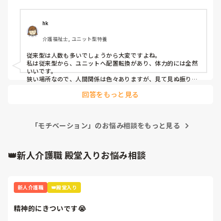
今、転職しようか悩み中です。

人間関係はまぁ普通なのですが体力的にかなり歩くから疲れ
てます。

hk
もし転職するならどの様な所が楽だと思いますか？

介護福祉士, ユニット型特養
出来れば夜勤もある方が楽かなとは思います🙇

アドバイスよろしくお願いします🙏
従来型は人数も多いでしょうから大変ですよね。

私は従来型から、ユニットへ配置転換があり、体力的には全然
いいです。

狭い場所なので、人間関係は色々ありますが、見て見ぬ振りし
てます。

回答をもっと見る
わたしは、ユニットがおすすめです。
「モチベーション」のお悩み相談をもっと見る
👑新人介護職 殿堂入りお悩み相談
新人介護職
👑殿堂入り
精神的にきついです😭