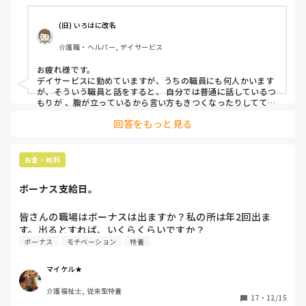
(旧) いろはに改名
介護職・ヘルパー, デイサービス
お疲れ様です。

デイサービスに勤めていますが、うちの職員にも何人かいます
が、そういう職員と話をすると、 自分では普通に話しているつ
もりが 、腹が立っているから言い方もきつくなったりしてて、
逆恨みを買うといけないので必要最小限の会話しかしないよう
回答をもっと見る
にしています。
お金・給料
ボーナス支給日。
皆さんの職場はボーナスは出ますか？私の所は年2回出ま
す。出るとすれば、いくらくらいですか？
ボーナス
モチベーション
特養
マイケル★
介護福祉士, 従来型特養
17
・
12/15