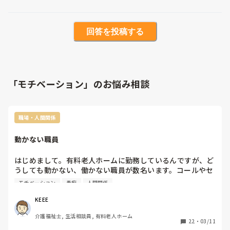
回答を投稿する
「モチベーション」のお悩み相談
職場・人間関係
動かない職員
はじめまして。有料老人ホームに勤務しているんですが、ど
うしても動かない、働かない職員が数名います。コールやセ
ンサーが鳴っても、誰かが行くだろうと自分からは行きませ
モチベーション
愚痴
人間関係
ん。その日のメンバーでそういう職員と一緒だと仕事量が全
く違うのもしんどいです。皆さんはどうやって乗り気ってま
KEEE
すか？
介護福祉士, 生活相談員, 有料老人ホーム
22
・
03/11