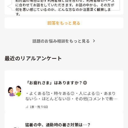
初対面の場合は必ず利用者様と目を合わせ、利用者様のペース
に合わせてお話をしていただきます。お話の中から、その方が
何を思い感じているのか、どんな方なのか注意深く観察しま
す。
回答をもっと見る
話題のお悩み相談をもっと見る
最近のリアルアンケート
「お疲れさま」はありますか？😊
・
よくある🥰
・
時々ある😊
・
人による🤔
・
あまり
ない💦
・
ほとんどない😢
・
その他(コメントで教え
てください)
1
票・
残り6日
猛暑の中、通勤時の暑さ対策は…？