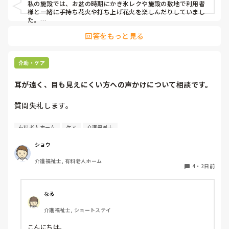
私の施設では、お盆の時期にかき氷レクや施設の敷地で利用者
様と一緒に手持ち花火や打ち上げ花火を楽しんだりしていまし
た。

みさきんさんの住職さんを呼んでご焼香できる機会があるのは
回答をもっと見る
利用者様にとっても良い経験にもなりますね！
介助・ケア
耳が遠く、目も見えにくい方への声かけについて相談です。
質問失礼します。

耳が遠く、目もあまり見えていない利用者様への声かけにつ
有料老人ホーム
ケア
介護福祉士
いて質問です。

現在、私は「大きな声で、ゆっくり耳元でお話しする」とい
ショウ
う方法で対応しています。

介護福祉士, 有料老人ホーム
聞き取れると安心していただける方なので何とか理解しても
4
・
2日前
らっているのですが、毎日のことなのでかなり喉に負担がか
かり、痛めてしまうことがあります。

なる
みなさんの職場で、このような方と関わる際に工夫している
介護福祉士, ショートステイ
ことや、喉に負担をかけずに意思疎通ができる良い方法など
があればぜひ教えていただきたいです。

こんにちは。
