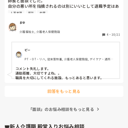
師長と面談でした。

プホ―厶でアルバイトしています。

自分の悪い所を指摘されるのは別にいいとして退職予定はあ
カイテクの施設で働きたいとおもいません。
るの？と聞かれたが、「本当は8月、9月辺りで退職を考えて
人事考課
面談
老健
ましたが、コロナと事故の関係で延ばしました。」と言っ
た。

まゆ
辞めて新しいとこ行ってもあなたの事わかってもらえるの時
介護福祉士, 介護老人保健施設
間かかるよ〜(うろ覚え)どこ行っても一緒よ〜と言われる。

4
・
10/21
あとは通勤が遠い事を言ったらそれを理由にしないと言われ
た_(:3」z)_笑

リーダーは師長はあなたが大事な人材だからって言ってるの
ピー
ではない。自分が負担かかるから辞めないでね。と言ってい
PT・OT・リハ, 従来型特養, 介護老人保健施設, デイケア・通所リ
る。と言われた。

ハ, 病院, ユニット型特養, 障害者支援施設
ズルズルいってたら年は取るしね。

コメント失礼します。

年取るの早いよ〜と言われた。

通勤距離、大切ですよね。。

こっちも介護とは全く違う仕事を申し込んだのに連絡来ない
職員を大切にしてくれる施設、もっとあると思います。
から動けない、、、

回答をもっと見る
前も同じような事投稿しましたが、今回は人事考課の面談で
した。
「面談」のお悩み相談をもっと見る
👑新人介護職 殿堂入りお悩み相談