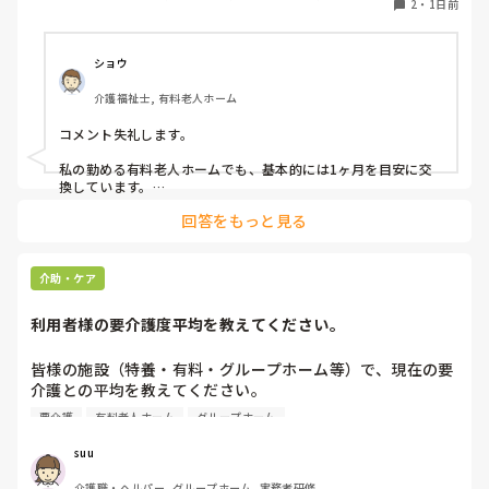
2
・
1日前
ショウ
介護福祉士, 有料老人ホーム
コメント失礼します。

私の勤める有料老人ホームでも、基本的には1ヶ月を目安に交
換しています。

ただ、施設柄お元気な方も多く、ある程度自立されている方に
回答をもっと見る
関してはご本人のペースにお任せしています。

また、中には経済的な理由で頻繁な購入が難しい方もいらっし
ゃるため、状態を見つつ交換間隔を少し長めにするなど、個別
介助・ケア
の事情に合わせて柔軟に対応しています。

利用者様の要介護度平均を教えてください。
他の施設での対応も気になりますね。参考になれば幸いです。
皆様の施設（特養・有料・グループホーム等）で、現在の要
介護との平均を教えてください。

要介護
有料老人ホーム
グループホーム
できましたら、規模を添えて頂ければありがたいです。
suu
介護職・ヘルパー, グループホーム, 実務者研修