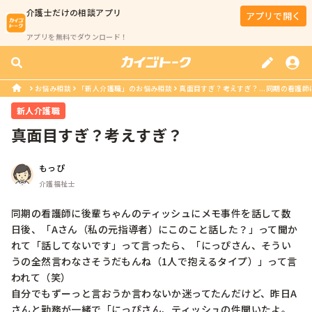
介護士
だけの相談アプリ
アプリで開く
アプリを無料でダウンロード！
お悩み相談
「新人介護職」のお悩み相談
真面目すぎ？考えすぎ？...同期の看護師
新人介護職
真面目すぎ？考えすぎ？
もっぴ
介護福祉士
同期の看護師に後輩ちゃんのティッシュにメモ事件を話して数
日後、「Aさん（私の元指導者）にこのこと話した？」って聞か
れて「話してないです」って言ったら、「にっぴさん、そうい
うの全然言わなさそうだもんね（1人で抱えるタイプ）」って言
われて（笑）

自分でもずーっと言おうか言わないか迷ってたんだけど、昨日A
さんと勤務が一緒で「にっぴさん、ティッシュの件聞いたよ。