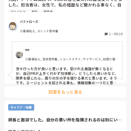
までも募集が残っており、それも人をナメた結果なのかなと思
した。担当者は、女性で、私の経歴など聞かれる事なく、自
ということだった。人を軽んじナメた態度や言動、行動を行
っています。

分の勤めていた病院は、こうだったとか、面談みたいな感じ
なった結果、多くの人間はそのしっぺ返しを受けることにな
アルバイト
面談
障害者
でした。条件面は、広告に書いている感じで、スタッフや入
私が正社員だったとき、逆に彼らからなめられたり、いい加減
るのを目にしてきたという。父は私の生きた教科書であっ
な事やられて尻拭いさせられ、仕事を増やされた事もありま
居者の事、コロナ対応など質問しました。

た。これからも、人を軽んじたり、ナメたりしないように私
バファローズ
す。

スタッフも挨拶され、お茶まで出て悪くはない感じでした
は生きていくつもりだ。
介護福祉士, ユニット型特養
が、結果20日以降で待ちきれず、金曜日、特養の面接、受け
2
・
09/18
お互い、「人をナメてはいけない」

ることにしました。

そして、必ず人から見られているという事ですね。
引越しが、1月末まで控えており、仕事決まったら不動産が
me 
連絡下さい。と言われてます。

介護福祉士, 従来型特養, ショートステイ, デイサービス, 訪問介護, 
ユニット型特養
次々に電話して応募したいところですが、応募できる通勤範
次々行った方が良いと思います。受けれる施設が無くなると
囲、施設が減っていく事になり、悩ましいところです。

か、自己PRが上手く行かず勿体無い、どうしたら良いかなど、
派遣、紹介会社使うと、カネかかるようで使ってません。

限界を感じたら、周りの方の手を借りる事だと思います。そう
あまり良くない施設多いみたいで。

です。エージェントを試される事も、情報収集の一つだと思い
ます。そこで、業界の話も伺えるし、客観的な価値も言われる
回答をもっと見る
と思います。

今まで特養、老健15年やってきたので、業務の事、流れ分か
私がエージェントを利用したのは、数年前ですし、転職回数や
つてるので、経験活かせられるのですが、住宅型有料のスケ
国の情勢も毎年の様に違いますので参考になるか分かりません
ジュール通り、訪問介護にシフトすると戸惑い不安隠せませ
が、面接や自己PRの指導もありました。(エージェントにより
キャリア・転職
ん。最近、医療特化型とか障害者の入居者もちらほらいると
違いがあります)いつから(いつ迄に)働きたいという希望は、バ
聞きます。

ッチリ合いました。自分から選ばない施設だったので、勉強に
師長と面談でした。自分の悪い所を指摘されるのは別にいい
なりました。
として退職予定は...
その間、カイテクで、従来型特養、ユニツト型特養、グルー