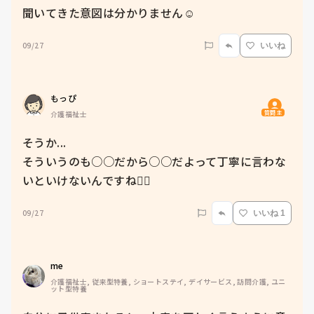
聞いてきた意図は分かりません☺️
09/27
いいね
もっぴ
質問主
介護福祉士
そうか...

そういうのも○○だから○○だよって丁寧に言わな
いといけないんですね😮‍💨
09/27
いいね 1
me 
介護福祉士, 従来型特養, ショートステイ, デイサービス, 訪問介護, ユニ
ット型特養