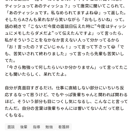
ティッシュってあのティッシュ？」って唐突に聞いてこられて、
「あのティッシュです。私なめられてますよね😂」って返した。
そしたらAさんも呆れながら笑いながら「おもしろいね」って。

話の続きで「こないだ今度の面談日伝えた時に"今度はティッシ
ュにメモしたらダメだよ"って伝えたんですよ」って言ったら、
私がそういうことをなかなか言えない人って分かってるから
「お！言ったの？すごいじゃん！」って言って下さって😂「で
も、苦笑いされて終わりました」って言ったら先輩も苦笑いし
てた。

「今さら勉強って何したらいいか分かりません」って言ってたこ
とも聞いたらしく、呆れてたよ。

自分が真面目すぎるだけ。仕事に直結しない部分にいちいち反
応するなって思うけど、でもやっぱ後輩ちゃんと関われば関わる
ほど、そういう部分も目につくし気になるし、こんなこと言って
たんだ。自分の言葉は後輩ちゃんには響いてないんだって悲し
くもなる。
面談
後輩
指導
勉強
看護師