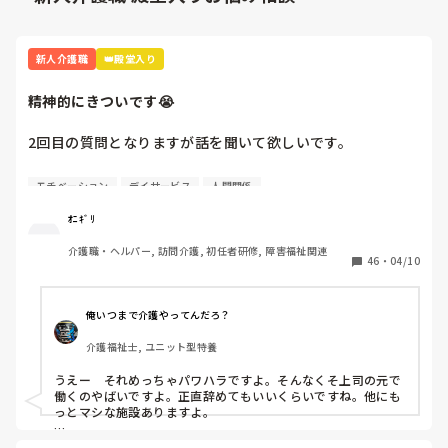
新人介護職
👑殿堂入り
精神的にきついです😭
2回目の質問となりますが話を聞いて欲しいです。

4月から約1週間たち、仕事も少しずつですが覚えてきまし
モチベーション
デイサービス
人間関係
た。人間関係も少しずつ……·

ｵﾆｷﾞﾘ
この1週間精神的にきついです。

介護職・ヘルパー, 訪問介護, 初任者研修, 障害福祉関連
46
・
04/10
A(上司)からの厳しい言葉、言い方が本当にきついです。

「お前邪魔」「お前がやれよ」「は？なんで？」

俺いつまで介護やってんだろ？
同期の子、他の職員の方とも話したのですが

介護福祉士, ユニット型特養
「A(上司)って言い方きついよね」「昭和の思考っていう
か…自分の思い通りにならないとキレるからね」と。

うえー　それめっちゃパワハラですよ。そんなくそ上司の元で
働くのやばいですよ。正直辞めてもいいくらいですね。他にも
いい時もあります。利用者様の前では絶対怒らないですけど
っとマシな施設ありますよ。

ね、、。

乗り越え方としては
