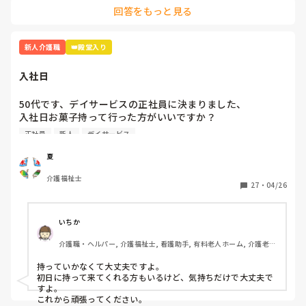
回答をもっと見る
新人介護職
👑殿堂入り
入社日
50代です、デイサービスの正社員に決まりました、

入社日お菓子持って行った方がいいですか？

介護職経験は、デイケア、グループホーム、などあります
正社員
新人
デイサービス
が、忘れてしまいました、また他の方の意見も聞き参考にさ
せてくださいませ
夏
介護福祉士
27
・
04/26
いちか
介護職・ヘルパー, 介護福祉士, 看護助手, 有料老人ホーム, 介護老人
保健施設, 病院, 訪問介護
持っていかなくて大丈夫ですよ。

初日に持って来てくれる方もいるけど、気持ちだけで大丈夫で
すよ。

これから頑張ってください。