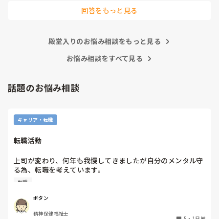
回答をもっと見る
殿堂入りのお悩み相談をもっと見る
お悩み相談をすべて見る
話題のお悩み相談
キャリア・転職
転職活動
上司が変わり、何年も我慢してきましたが自分のメンタル守
る為、転職を考えています。

納得できる仕事に出会うまでの間

転職
①今の所で我慢する

②系列の他職場に移動する

ボタン
皆さんならどうしますか？

精神保健福祉士
5
・
1日前