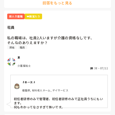
回答をもっと見る
どうせこいつは怒るだろうって思って、気にしない。

乗り越え方ってありますか？気にしない方法…

怒られる度に一応すいませんと謝罪入れる。

昭和気質な方って高圧的な言動が多いので、オニギリさんが仕
さっきも「ティッシュ早く取りに行けよ！！」と…

事を覚えて1人前になって仕事で見返す。

新人介護職
👑殿堂入り
「どこにあるか分かりません」と言うと「あそこにあるだ
この手のタイプはその方が若い頃など同じような境遇でいわゆ
ろ！！」と。他の職員さんが見かねて「ここにあるからね」
るシゴかれて育ったと思われます。パワハラしてることに気づ
社員
いてないので、時代が遅れてるんですよ。

と教えて頂きました。

一番最強なのはボイスレコーダーでそいつのなめ腐った発言録
私の職場は、社員2人いますが介護の資格なしです、

本当泣きそうです。仕事は楽しいです。頑張ります。

音して、出るとこ出ちゃうこと。

そんなのありえますか？
資格
職員
読んでくれてありがとうございます😭
夏
介護福祉士
38
・
07/12
👵あー汰👴
看護師, 有料老人ホーム, デイサービス
初任者研修のみで管理者、初任者研修のみで正社員うちにもい
ます。

何もわかってなさすぎて怖いです。