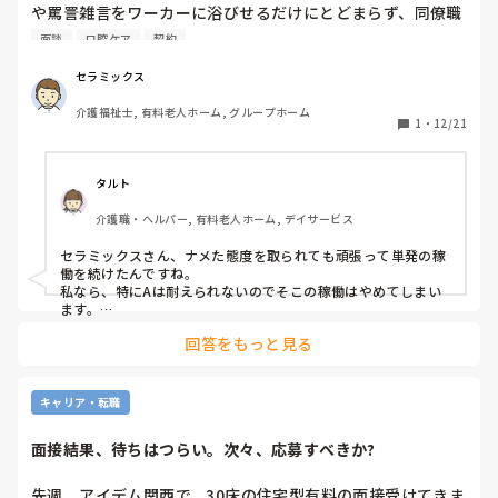
や罵詈雑言をワーカーに浴びせるだけにとどまらず、同僚職
員に度々パワハラを行う。

面談
口腔ケア
契約
末路→同僚職員への醜いパワハラを、複数のワーカーが施設
セラミックス
長へ報告。派遣会社へも通報され、本社へも知られる。施設
介護福祉士, 有料老人ホーム, グループホーム
長、本社上層部が聞き取り、面談を実施して厳しい注意・指
1
・
12/21
導を受ける。自主退職。

・B職員→単発派遣ワーカーが来ると、仕事をサボることを
タルト
常習的に行う。排泄・口腔ケア・ナイトケアをほとんど行な
介護職・ヘルパー, 有料老人ホーム, デイサービス
わず、フロアカウンターで、長々と記録や連絡ノートの閲覧
で時間を潰す。

セラミックスさん、ナメた態度を取られても頑張って単発の稼
働を続けたんですね。

末路→派遣会社へ報告され、本社から事業所へ連絡が入る。
私なら、特にAは耐えられないのでそこの稼働はやめてしまい
面談と注意・指導を受けるも、管理者や上長が来たときだ
ます。

け、仕事する感を出して動くという姑息さは変わらず。雇用
回答をもっと見る
キチンと注意、指導する良い責任者がいる施設なのですね。意
契約終了。

外とそういう事はなあなあで済まされ、傍若無人なヤツがはび
こることが多いように思います。

私の亡父は中央官庁から民間企業へ転職。民間企業から起業
キャリア・転職
を行った。幼い頃から世の中の仕組みを教えられたが、口を
確かに単発などの派遣社員はナメられやすい、平気で嫌なこと
酸っぱくして言われたことは‥

してくるヤツもいます。特に挨拶無視は序の口！

面接結果、待ちはつらい。次々、応募すべきか?
以前は単発を複数人募集をすれば、すぐに応募締切していた施
「人をナメてはいけない」

設で、単発に対しておかしな言動が目立ち始めてからは、いつ
先週、アイデム関西で、30床の住宅型有料の面接受けてきま