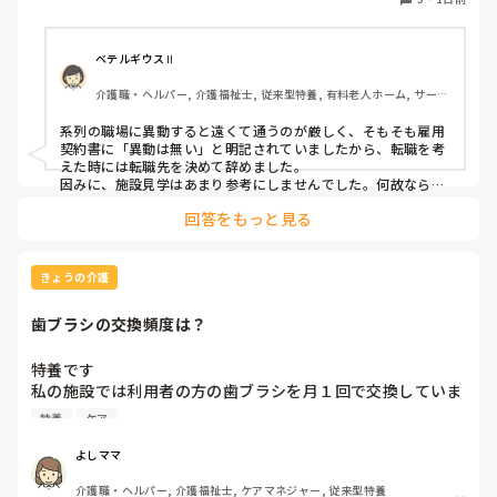
ベテルギウスⅡ
介護職・ヘルパー, 介護福祉士, 従来型特養, 有料老人ホーム, サービ
ス付き高齢者向け住宅, デイサービス, 初任者研修, 実務者研修, ユニ
ット型特養
系列の職場に異動すると遠くて通うのが厳しく、そもそも雇用
契約書に「異動は無い」と明記されていましたから、転職を考
えた時には転職先を決めて辞めました。

因みに、施設見学はあまり参考にしませんでした。何故なら、
短時間でほんの一部分しか見させてくれないので良し悪しは判
回答をもっと見る
断出来ないからです。職場の人間関係は働いてみないと分かり
ません。
きょうの介護
歯ブラシの交換頻度は？
特養です

私の施設では利用者の方の歯ブラシを月１回で交換していま
す、みなさんのところはどれくらいの頻度で交換されていま
特養
ケア
すか？
よしママ
介護職・ヘルパー, 介護福祉士, ケアマネジャー, 従来型特養