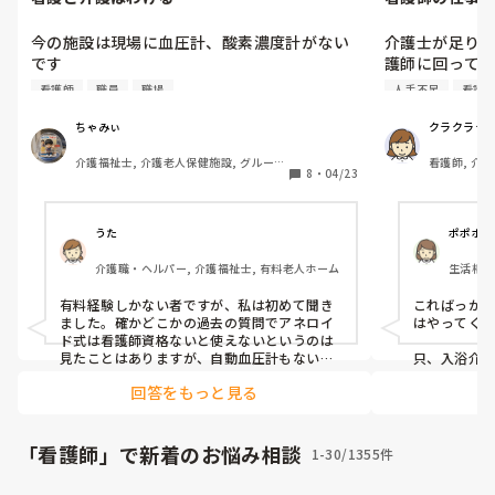
今の施設は現場に血圧計、酸素濃度計がない
介護士が足り
です

護師に回って
何故置いてないのか聞くと、看護師のするこ
が、他の施設
看護師
職員
職場
人手不足
看護
とだから現場には必要ないと言われました

う話もききま
れると期待さ
ちゃみぃ
クラクララ
介護と看護は分けているからと

ます。毎回、
介護福祉士, 介護老人保健施設, グループ
看護師, 介
みなさんどう思いますか？
し、疲れが取れ
8
・
04/23
ホーム, ショートステイ, デイサービス, 
他の施設での
病院, ユニット型特養, 障害者支援施設
て伊馬すか？
うた
ポポポ
介護職・ヘルパー, 介護福祉士, 有料老人ホーム
生活相談
有料経験しかない者ですが、私は初めて聞き
こればっか
ました。確かどこかの過去の質問でアネロイ
はやってくれ
ド式は看護師資格ないと使えないというのは
見たことはありますが、自動血圧計もないの
只、入浴介
ですか？おそらく夜勤帯看護師不在ですよ
が取れない
回答をもっと見る
ね？その際に急変が起きたらどうされている
す。　　が
んですか？
しては、反感
業種が違う
とかは良い
「看護師」で新着のお悩み相談
1-30/1355件
らやってる介
看護免許とれ