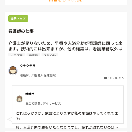
介助・ケア
看護師の仕事
介護士が足りないため、早番や入浴介助が看護師に回って来
ます。技術的には出来ますが、他の施設は、看護業務以外は
しないという話もききます。看護師が介助を手伝ってくれる
人手不足
看護師
入浴介助
と期待されているのも、みていてわかります。毎回、入浴介
助で腰も痛くなりますし、疲れが取れない現状です。

クラクララ
他の施設での看護師はどの介護業務を行なって伊馬すか？
看護師, 介護老人保健施設
18
・
05/15
ポポポ
生活相談員, デイサービス
こればっかりは、施設によりますが私の施設はやってくれてま
す。

只、入浴介助で腰もいたくなりますし、疲れが取れないのは、
気持ちよくわかります。　　が、と言う発言は、介護士さんに