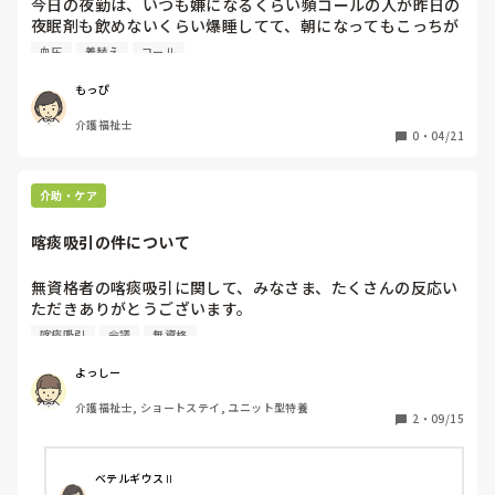
今日の夜勤は、いつも嫌になるくらい頻コールの人が昨日の
夜眠剤も飲めないくらい爆睡してて、朝になってもこっちが
行くまではコールなし。

血圧
着替え
コール
下着替えようと思って声かけするけど反応なくて肩叩いてや
っと薄く目が開くくらい。再出血？再硬塞？それともただの
もっぴ
低血圧？ってなって、頭骨動脈触知はできるし、手を握り返
介護福祉士
してって言って握り返すこともできる。今自分がいる場所も
0
・
04/21
名前もちゃんと返答できる。でも、すぐに目が閉じて若干黒
眼が上向いてる感じもあって。眠剤飲んで残っててグデング
デンなら分かるけど眠剤なくてこの状態は怖くて看護師に来
介助・ケア
てもらったけど、特に血圧も低くもなく高くもなく、ただ単
に眠かっただけみたいで...

喀痰吸引の件について
いつも頻コールな人がこんな状態だったから、急変かと思っ
無資格者の喀痰吸引に関して、みなさま、たくさんの反応い
ちゃって怖かった💦

ただきありがとうございます。

急変も2年目の時に当たって以降なかったから焦ったけど、
喀痰吸引
会議
無資格
ちゃんと見れるとこ見れたし、観察できたかな？ちゃんと見
やって当たり前と言われて自分がおかしいのか？と不安に感
る視点、成長してたかな？✊🏻
じて今回質問させていただきました。

よっしー
介護福祉士, ショートステイ, ユニット型特養
やはり"禁止されていること"として捉えるべきと言われ安心
2
・
09/15
しました。

今回の件に関して今後にも関わるのでなぁなぁにはしたくな
ベテルギウスⅡ