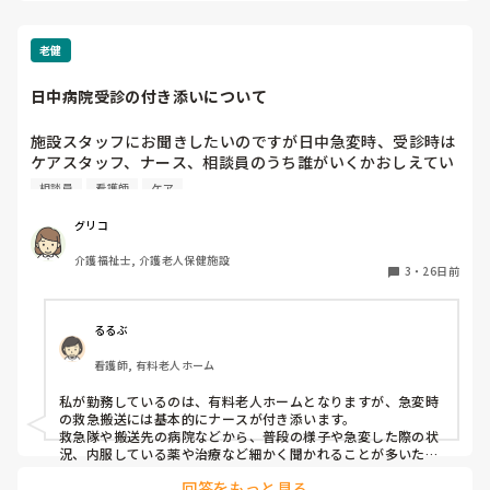
かったです。
老健
日中病院受診の付き添いについて
施設スタッフにお聞きしたいのですが日中急変時、受診時は
ケアスタッフ、ナース、相談員のうち誰がいくかおしえてい
ただきたいです。

相談員
看護師
ケア
よろしくお願いいたします。
グリコ
介護福祉士, 介護老人保健施設
3
・
26日前
るるぶ
看護師, 有料老人ホーム
私が勤務しているのは、有料老人ホームとなりますが、急変時
の救急搬送には基本的にナースが付き添います。

救急隊や搬送先の病院などから、普段の様子や急変した際の状
況、内服している薬や治療など細かく聞かれることが多いた
め、ナースの方がいいという判断です。
回答をもっと見る