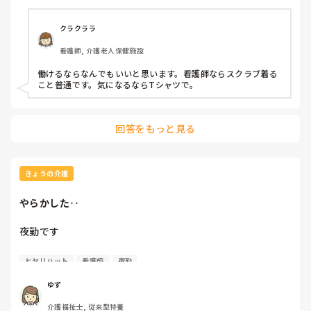
ジャージ素材のスクラブが気になってるんですが、単発バイ
トで介護施設が多いので、介護施設でスクラブって浮きます
か？

クラクララ
また、看護師アピールしてるみたいに思われたりしますか？

看護師, 介護老人保健施設
准看護師ですが全然気にせず介護の求人に応募したりしま
す。

働けるならなんでもいいと思います。看護師ならスクラブ着る
こと普通です。気になるならTシャツで。
単発の皆さんポロシャツですらなく普通のTシャツで来たり
してるのでキメすぎというか気合い入りすぎみたいな奴にな
っちゃいますかね…。

回答をもっと見る
アドバイスください！
きょうの介護
やらかした‥
夜勤です

ヒヤリハット
看護師
夜勤
薬のセットミスに気が付かず確認不足でした。

夕飯後本人から「薬」と言われ気付いた職員が「薬入ってな
ゆず
い」と言われ‥確認したケド、見落とした。念の為朝と眠剤
介護福祉士, 従来型特養
を確認するも入ってなく医務室へ行くと医務にもなく、昨日