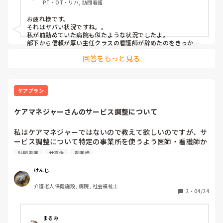
PT・OT・リハ, 訪問看護
お疲れ様です。

それはヤバい状況ですね。。

私が前勤めていた病院も似たような状況でしたよ。

部下から信頼が厚い主任クラスの看護師が辞めたのをきっかけ
に、慕っていた後輩が芋づる式に辞めていって、残ったのは若
回答をもっと見る
手かお局です。看護部長はどう思っているのか知りませんが、
系列の看護学校があるので、毎年そこから10名弱新人看護師が
入ってくるので一応人数は足りています。ただ、それを教える
人が足りないので、病棟はカオスですよね。大変そうでした。
きっと上層部は、看護師さんを駒としか思ってないんだろうな
ケアプラン
と思っていました。ひどい話です。
ケアマネジャーさんのサービス調整について
私はケアマネジャーではないので教えて欲しいのですが、サ
ービス調整について特定の事業所を使うよう医師・看護師か
ら指示されたりしませんか？

訪問看護
サ高住
看護師
サービス付き高齢者向け住宅での訪問看護の不適切利用が一
時期問題視され、今回の診療報酬改定でかなり細かくなりま
けんじ
したね。
介護老人保健施設, 病院, 社会福祉士
2
・
04/24
まるみ