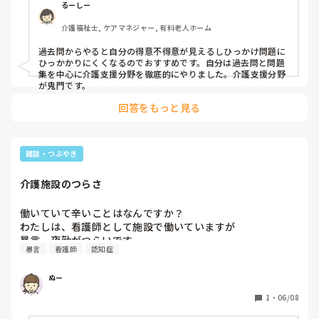
るーしー
介護福祉士, ケアマネジャー, 有料老人ホーム
過去問からやると自分の得意不得意が見えるしひっかけ問題に
ひっかかりにくくなるのでおすすめです。自分は過去問と問題
集を中心に介護支援分野を徹底的にやりました。介護支援分野
が鬼門です。
回答をもっと見る
雑談・つぶやき
介護施設のつらさ
働いていて辛いことはなんですか？

わたしは、看護師として施設で働いていますが

暴言
看護師
認知症
ぬー
1
・
06/08