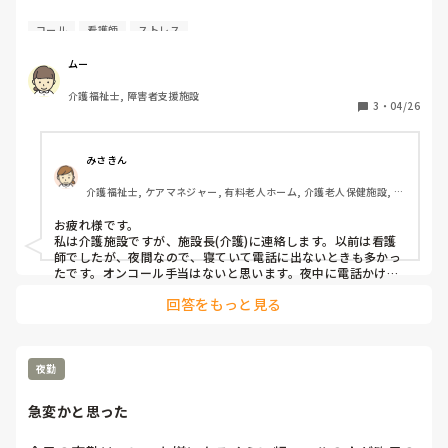
私の職場は障害系ですが何かあれば看護師の個人携帯にかけ
コール
看護師
ストレス
ます。しかもそれは看護師には料金は発生しません。無給で
す。何かあれば掛けるのですが電話に出ないことも。無
ムー
給、、、あまり掛けたくないです。
介護福祉士, 障害者支援施設
3
・
04/26
みさきん
介護福祉士, ケアマネジャー, 有料老人ホーム, 介護老人保健施設, グ
ループホーム, 病院
お疲れ様です。

私は介護施設ですが、施設長(介護)に連絡します。以前は看護
師でしたが、夜間なので、寝ていて電話に出ないときも多かっ
たです。オンコール手当はないと思います。夜中に電話かける
のは気が引けますよね…
回答をもっと見る
夜勤
急変かと思った