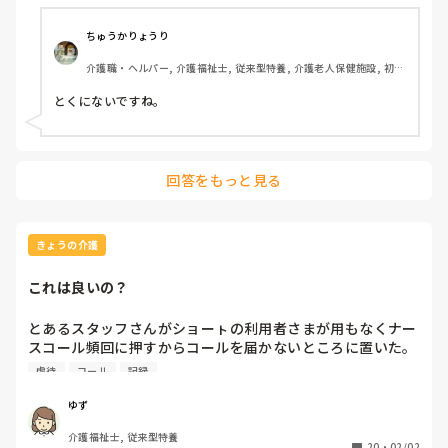
ちゅうかりょうり
介護職・ヘルパー, 介護福祉士, 従来型特養, 介護老人保健施設, 初任
者研修, 実務者研修
とくにないですね。
回答をもっと見る
きょうの介護
これは良いの？
とあるスタッフさんがショーㇳの利用者さまが用もなくナー
スコール頻回に押すからコールを届かないところに置いた。
そんで虐待とか拘束とか言われてもたいおうできない。無
虐待
コール
記録
理。要件内なら押さないでねと伝えても押されて無理だと。

記録に残しており、内容は2時〜3時まで頻回で元気？病院行
ゆず
くんだよね？と要件を聞くもないと。なら要件ないなら押さ
介護福祉士, 従来型特養
ないでほしいことを伝えるも要件なく連打され痺れを切らし
20
・
02/02