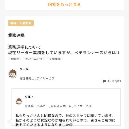
回答をもっと見る
対しては、反感かうかも。

業種が違うから介護の仕事と分けて欲しい。とかは良いにして
も、入浴とか、それ普段からやってる介護士さんの立場は？
｢貴方たち、看護免許とれなかったの？かわいそ！！｣に見えて
しまう。看護免許持ってる方は、もう少し楽なのですか？って
職場・人間関係
いわれたら、むかつくでしょ？看護も下げられてしまうし。

業務連携
なので、それ毎日やってる介護士さんも、見ますので、発言は
きおつけた方が良いと思いますよ。

ちょっとバカにされてる感見えちゃいますよ。

業務連携について

現在リーダー業務をしていますが、ベテランナースからはリ
勿論、そんなつもりでは、無いと思いますが。　　　そういう
ーダーとして認識してもらえてないようで

看護師
デイサービス
人間関係
発言が、介護と看護の溝を深くしてしまうのだと思います。
全く情報をもらえないです。

他のナースから聞き知ることになります。

りっか
また、情報を伝えても

介護福祉士, デイサービス
「あー。はいはい」と返事のみ

4
・
07/03
利用者様に確認して、所長に報告

私へのフィードバックはなし。

モヤモヤします。
タルト
介護職・ヘルパー, 有料老人ホーム, デイサービス
私もりっかさんと同様なので、他のスタッフに聞いています。
私がそのような状況なのは知られているので、皆さんご親切に
教えてくださるようになりました😅
