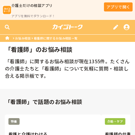
介護士
だけの相談アプリ
アプリで開く
アプリを無料でダウンロード！
お悩み相談
看護師に関するお悩み相談一覧
「
看護師
」のお悩み相談
「
看護師
」に関するお悩み相談が現在
1355
件。たくさん
の
介護士
たちと「
看護師
」について気軽に質問・相談し
合える掲示板です。
「看護師」で話題のお悩み相談
特養
介助・ケア
看護と介護はわける
看護師の仕事