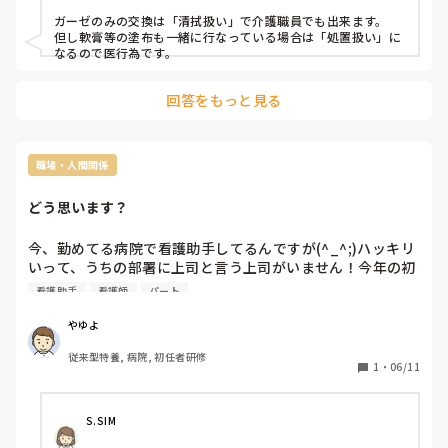
ガーゼのみの交換は「清拭扱い」で介護職員でも出来ます。

但し軟膏等の塗布も一緒に行なっている場合は「処置扱い」に
なるので医行為です。
回答をもっと見る
職場・人間関係
どう思います？
今、勤めてる病院で看護助手してるんですが(^_^;)ハッキリ
いって、うちの部署に上司と言う上司がいません！今年の初
めまで、主任いたのに誰もいなくなり(-_-;)評判悪い師長が
看護助手
看護師
パート
西のトップに達ました！東は、誰もいません！ありえない病
院です！全然、管理されてなく部長も全然見に来ません！(-
やゆよ
_-;)しかも、どんどん職員を移動させていってるからびっく
従来型特養, 病院, 初任者研修
り！！看護師は、どんどん年齢高い方とバイトとパートしか
1
・
06/11
いなくヤバい状況です！
S.SIM