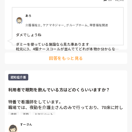
コールを消灯台の上に置き届かないようにした。

あろ
これは良いの？
介護福祉士, ケアマネジャー, グループホーム, 障害福祉関連
ダメでしょうね

ダミーを使っている施設なら見た事あります

枕元に3、4個ナースコールが並んでてどれが本物か分からない
みたいな😂
回答をもっと見る
認知症介護
利用者で眠剤を飲んでいる方はどのくらいいますか？
特養で看護師をしています。

職場では、夜勤を介護士さんのみで行っており、70床に対し
て、3人体制です。介護度が低い方が多く、認知度で夜間不
徘徊
不穏
ヒヤリハット
穏や徘徊する方が常にいます。介護士さんの方から、利用者
への眠剤の処方を希望されることが多いのですが、転倒など
すーさん
のリスクがあるので断ることもあります。私自身病院で夜勤