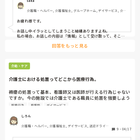
saka
介護職・ヘルパー, 介護福祉士, グループホーム, デイサービス, 介護
事務, 初任者研修, 実務者研修, 障害福祉関連, 障害者支援施設
お疲れ様です。

お話し中イラッとしてしまうこと結構ありますよね。

私の場合、お話しの内容は「情報」として受け取って、そこに
感情を乗せないようにしています。

回答をもっと見る
必要な部分だけ記憶しておくようにして、あとは聞き流しちゃ
います。

ありがちですがポジティブ変換も活用していますよ。
介助・ケア
介護士における処置ってどこから医療行為。
褥瘡の処置って基本、看護師又は医師が行える行為じゃない
ですか。今の施設では介護士である職員に処置を強要しよう
とさせるんですが、この事、医療行為にあたるって理解して
医療行為
看護師
デイサービス
るのか疑問？若しくはあたらないと思っているのか…

しろん
私は褥瘡についてあらゆる行為も医療行為だと思いますが、
介護職・ヘルパー, 介護福祉士, デイサービス, 送迎ドライバ
何処から何処までが出来てとかが難しい部分。

9
・
04/17
ー
みなさんの施設ではどのような対応してますか？

褥瘡出来そうな部分にプロペト等の塗布は介護士が処置して