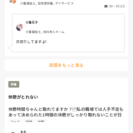
介護福祉士, 従来型特養, デイサービス
入職3年目のペーペーが20年以上のベテランに申し出ても、
30
・
07/15
何も変わらん。。。

揉め事になるくらいにした方がいいものか、流しては居られ
ずどうしよう。。。
介護花子
介護福祉士, 有料老人ホーム
爪切りしてますよ!
回答をもっと見る
特養
休憩がとれない
休憩時間ちゃんと取れてますか？私の職場では人手不足も
あって決められた1時間の休憩がしっかり取れないことが日
常茶飯事です。記録を書いたり鳴りやまないナースコールの
コール
記録
休憩
対応をしたりしているとまともにお昼ご飯も食べられない日
もあります。オンとオフの切り替えができないと午後の業
まる