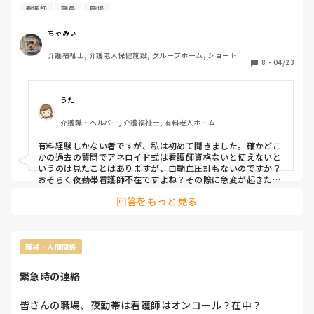
は必要ないと言われました

看護師
職員
職場
介護と看護は分けているからと

ちゃみぃ
みなさんどう思いますか？
介護福祉士, 介護老人保健施設, グループホーム, ショートス
8
・
04/23
テイ, デイサービス, 病院, ユニット型特養, 障害者支援施設
うた
介護職・ヘルパー, 介護福祉士, 有料老人ホーム
有料経験しかない者ですが、私は初めて聞きました。確かどこ
かの過去の質問でアネロイド式は看護師資格ないと使えないと
いうのは見たことはありますが、自動血圧計もないのですか？
おそらく夜勤帯看護師不在ですよね？その際に急変が起きたら
どうされているんですか？
回答をもっと見る
職場・人間関係
緊急時の連絡
皆さんの職場、夜勤帯は看護師はオンコール？在中？
