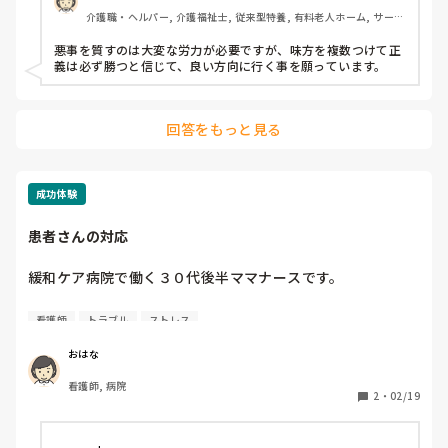
く、施設長に話をつけようと思います。看護師はもう聞く耳
介護職・ヘルパー, 介護福祉士, 従来型特養, 有料老人ホーム, サービ
持たないので。

ス付き高齢者向け住宅, デイサービス, 初任者研修, 実務者研修, ユニ
ット型特養
悪事を質すのは大変な労力が必要ですが、味方を複数つけて正
また、直近の会議にてこの話題が取り上げられたら意見とし
義は必ず勝つと信じて、良い方向に行く事を願っています。
て述べようと思います。

それでも考え方が変わらない、むしろ私が異端児扱いになる
回答をもっと見る
のであれば速攻転職します。

職員の身を守るためでもありますが、何よりもご利用者様を
傷つけない為です。

成功体験
今回はありがとうございました。
患者さんの対応
緩和ケア病院で働く３０代後半ママナースです。

皆さんの働いている病院でも

看護師
トラブル
ストレス
性格がキツく訪室のたびに

ひねくれた話し方をされる方はいますか？

おはな
看護師, 病院
私も人前なので正直イラッとしてしまうこともあります。

2
・
02/19
心を落ち着かせるためにやっていることがあれば

教えてください