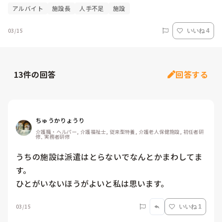
アルバイト
施設長
人手不足
施設
03/15
いいね 4
13
件の回答
回答する
ちゅうかりょうり
介護職・ヘルパー, 介護福祉士, 従来型特養, 介護老人保健施設, 初任者研
修, 実務者研修
うちの施設は派遣はとらないでなんとかまわしてま
す。

ひとがいないほうがよいと私は思います。
03/15
いいね 1