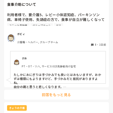
食事介助について
利用者様で、要介護5、レビー小体認知症、パーキンソン
病、車椅子使用、失語症の方で、食事が自立が難しくなって
来ました。ご飯を、おにぎりにして、ご自分で手づかみで食
ユニット型特養
グループホーム
ケア
べてもらおうと、幼児が食べるくらいのおにぎりにしてま
す。食べられる時とスプーンを使っても難しい時がありま
ガビィ
す。おかずも、おにぎり同様、手づかみでたべてもらってる
介護職・ヘルパー, グループホーム
時があるのですが、難しい時は、職員が介助しています。ご
8
・
1日前
飯は、おにぎりで手づかみでもいいのかなと思いますが、お
かずの手づかみは、どうかなと思うのですが、皆さんはどう
思われますか？私は、自分の母親が手づかみで食べてるのを
さお
見たら、悲しくなります…職員さん、介助して下さいと思っ
PT・OT・リハ, サービス付き高齢者向け住宅
てしまいます…
たしかにおにぎりは手づかみでも良いとはおもいますが、おか
ずは種類にもよりますけど、手づかみだと抵抗がありますよ
ね。

自分の親と思うと悲しくなります。

フルーツや温野菜とかならまだ良いでしょうけど。嚥下状態は
回答をもっと見る
どうなんでしょうか？とろみつけてたりするのを手づかみは抵
抗がありますね。
きょうの介護