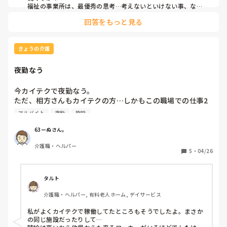
逆に体力面を心配してくれるのは有難いし、、

福祉の事業所は、最優秀の思考…考えないといけない事、なん
ですけどね…　どんな雰囲気でしょう…

回答をもっと見る
つまりは、ケアプランに沿ってるか、利用者さんの生活の質を
自分的には風呂入れる人数増えるし稼げるし

どー対応されているか…

一石二鳥だったんやけど、、

ケアマネにも現状を基に、介護の方針を定めて頂きたいと思い
ます…
きょうの介護
難しいな～～
夜勤なう
今カイテクで夜勤なう。

ただ、相方さんもカイテクの方…しかもこの職場での仕事2
回目だと…(　ﾟдﾟ)

アルバイト
夜勤
施設
社員さんは19時までにはみんな帰りました…

ほとんどの方が結構自立されてるんだがだからと言ってスポ
63ーぬさん。
ットバイト2人で夜勤はないやろw

介護職・ヘルパー
コンビニバイトよりいい加減な人員配置やと思う

5
・
04/26
何かあった時どーするんやろ？責任取れといわれてもねぇ…

普通は片方だけ社員さんやと思うがマジで過去一ヤバい施設
や

タルト
介護職・ヘルパー, 有料老人ホーム, デイサービス
これ役所に通報したら一発アウトちゃうかな？
私がよくカイテクで稼働してたところもそうでしたよ。まさか
の同じ施設だったりして…
