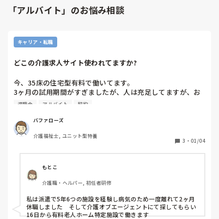
「アルバイト」のお悩み相談
キャリア・転職
どこの介護求人サイト使われてますか?
今、35床の住宅型有料で働いてます。

3ヶ月の試用期間がすぎましたが、人は充足してますが、お
しゃべりの多い、細かくうるさい、入居者は、もの言う人が
退職金
アルバイト
契約
多くて苦手です。おまけに面接時は、正社員で、賞与ありと
確認したのに、雇用契約書もらったら、社長が決めてるみた
バファローズ
いで、面接官でない。勤務態度、会社の状況によるなどの条
介護福祉士, ユニット型特養
件付きの2年間の賞与なし、退職金なしの契約社員でした。

3
・
01/04
52歳で従来型特養、老健、ユニツト特養1年半、今回の住宅
型有料で15年の経験ある男です。大阪市内に住んでます。

もとこ
年明けから、働きながら3月まで、資格の勉強したいので期
介護職・ヘルパー, 初任者研修
間限定で、探してみることにしました。

私は派遣で5年6つの施設を経験し病気のため一度離れて2ヶ月
住宅型など訪問介護は、時間通りするのが容量悪くて苦手な
休職しました　そして介護オブエージェントにて探してもらい
ので、選択から外すことにしました。

16日から有料老人ホーム特定施設で働きます