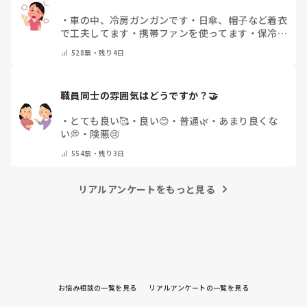
・
車の中、冷房ガンガンです
・
日傘、帽子など着衣
で工夫してます
・
携帯ファンを使ってます
・
保冷剤
を持ち運んでいます
・
特に暑さ対策はしていませ
528
票・
残り4日
ん
・
その他（コメントで教えて下さい）
職員同士の雰囲気はどうですか？🤝
・
とても良い🥰
・
良い😊
・
普通🌿
・
あまり良くな
い💭
・
険悪😢
554
票・
残り3日
リアルアンケートをもっと見る
お悩み相談の一覧を見る
リアルアンケートの一覧を見る