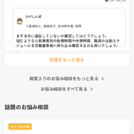
29
・
05/24
り、対立しております。

ちなみに三交代の夜勤です。明けが休みになる形態です。皆
ひけしんぼ
さんのところでは休憩時間が確保できておりますか？その上
介護福祉士, 看護助手, 従来型特養, 病院
で業務改善に着手されておられますか？

まず法令に違反していないか確認してはどうでしょう。

ご意見お待ちしております。よろしくお願いします！
悩むようなら就業規則の勤務時間や休憩時間、職員の出勤スケ
ジュールを労働基準局へ持ち込み確認するのも良いでしょう。

また、求職者がもとめるのは休憩か業務の充実のどちらでしょ
回答をもっと見る
う？

どちらをアピールすれば人材確保につながるのか…
殿堂入りのお悩み相談をもっと見る
お悩み相談をすべて見る
話題のお悩み相談
きょうの介護