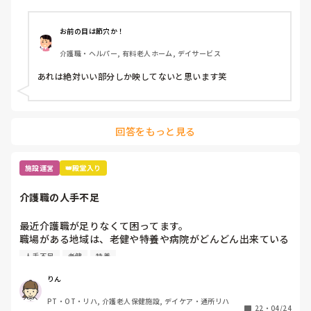
ビ見ているだけで一日終わっています。

テレビで紹介されているグループホームも、同じ人員配置と
介護度だと思うのですが、なぜ、あんなに理想的なケアや施
お前の目は節穴か！
介護職・ヘルパー, 有料老人ホーム, デイサービス
回答をもっと見る
施設運営
👑殿堂入り
介護職の人手不足
最近介護職が足りなくて困ってます。

職場がある地域は、老健や特養や病院がどんどん出来ている
ため、飽和状態です。

人手不足
老健
特養
新しく入職する介護職は、大体フィリピンとか海外の方が多
くなって来ており、記録が出来ないことや言葉遣いなどでト
りん
ラブル続きです。

PT・OT・リハ, 介護老人保健施設, デイケア・通所リハ
皆さんの職場はどうですか？

22
・
04/24