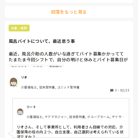
派遣、紹介会社は、使いません。

回答をもっと見る
働きながら、カイテク介護バイトで122回やつてます。

ジョブメドレーは、前、無断キャンセルしたのでアカウント
停止です。

お金・給料
どこか良い求人サイト、募集ありませんか?

風呂バイトについて、最近思う事
大阪市内で安定した正社員で評判の良いところで働きたいで
す。

最近、風呂介助の人数がいな過ぎてバイト募集かかってて

たまたま今回シフトで、自分の明けと休みとバイト募集日が
被ってるとこ多くて行ってたら、事務員さんから 休み少な
アルバイト
シフト
夜勤明け
いからそこは考えんば  的な事言われ、 

別日には  毎日来るのキツくない？ と言われ、、、

リオ
最初は稼げると思って何も考えずに行きよったけど、

介護福祉士, 従来型特養, ユニット型特養
日に日に行きづらくなってきたこの頃(￣▽￣;)

3
・
02/15
別に風呂時間だけだし、関係ないユニットには顔出さないし

コソコソ帰ってたし、大丈夫かな～って思ってたけど🤪

ツート
バイト募集と明け休みが被らんければ普通に休むし

介護福祉士, ケアマネジャー, 従来型特養, グループホーム, デイサー
予定ある日は避けてるし🫥🫥

ビス
リオさん、そして事業所として、利用者さん目線での対応、介
ユニットの人達もそんな思ってるんかな～～

護保険の柱の内２つ、自立支援、自己選択は考えられている状
また来とらす  みたいな🫥🫥

況ですか？
