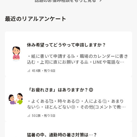
「マンネリ打破にこれが盛り上がった！」など、皆さんの施
あとは、寄せ植え(鉢にいくつかの苗を植える)やビンゴ大会な
設のリアルな内容やおすすめのレクをぜひ教えていただける
最近のリアルアンケート
と嬉しいです。

どうぞよろしくお願いいたします。
休み希望ってどうやって申請しますか？
・
紙に書いて申請する📝
・
職場のカレンダーに書き
込む
・
上司に直にお願いする🙇
・
LINEや電話など
で申請する
・
その他（コメントで教えてください）
454
票・
残り6日
「お疲れさま」はありますか？😊
・
よくある🥰
・
時々ある😊
・
人による🤔
・
あまり
ない💦
・
ほとんどない😢
・
その他(コメントで教え
てください)
502
票・
残り5日
猛暑の中、通勤時の暑さ対策は…？