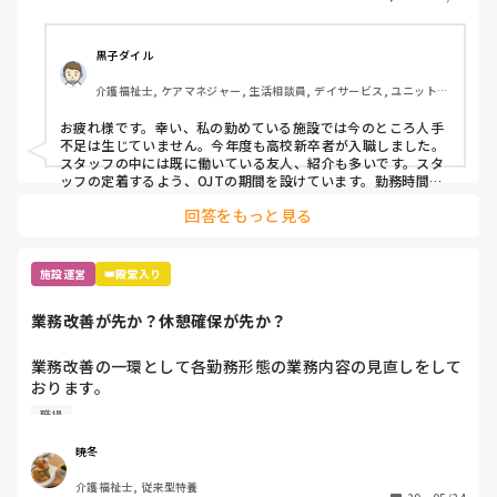
今後も人手不足がさらに深刻化していくと思いますが、何か
対策などしていますか？
黒子ダイル
介護福祉士, ケアマネジャー, 生活相談員, デイサービス, ユニット型
特養
お疲れ様です。幸い、私の勤めている施設では今のところ人手
不足は生じていません。今年度も高校新卒者が入職しました。
スタッフの中には既に働いている友人、紹介も多いです。スタ
ッフの定着するよう、OJTの期間を設けています。勤務時間に
関しても、要望に応じて短くしたり、休んだ場合、応援できる
回答をもっと見る
ような工夫をしています。
施設運営
👑殿堂入り
業務改善が先か？休憩確保が先か？
業務改善の一環として各勤務形態の業務内容の見直しをして
おります。

職場
ただ、夜勤業務の見直しをする際に、上層部はより業務内容
を充実させたいとの意向があり、業務追加を求めてくるのに
暁冬
対して、現場職員は休憩が設定されてないのはおかしいから
介護福祉士, 従来型特養
まずは休憩確保した上で業務改善するのが筋だとの意見があ