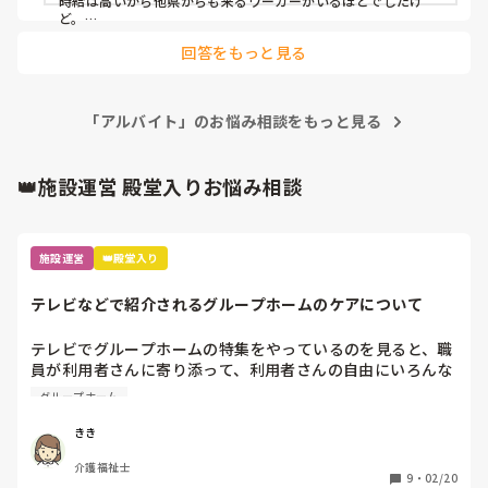
時給は高いから他県からも来るワーカーがいるほどでしたけ
ど。

回答をもっと見る
私は短時間勤務で頑張って2ヶ月間稼働しましたが、短時間で
は到底終わらない業務量をカイテクに丸投げ、一部社員は仕事
しないのに呆れて応募はもうやめました。

「アルバイト」のお悩み相談をもっと見る
頭数だけは揃っているなら通報しても配置人員は守っていると
言われるだけなのかもしれませんね。
👑施設運営 殿堂入りお悩み相談
施設運営
👑殿堂入り
テレビなどで紹介されるグループホームのケアについて
テレビでグループホームの特集をやっているのを見ると、職
員が利用者さんに寄り添って、利用者さんの自由にいろんな
ことやってもらうのをお手伝いして、本当にいい感じなんで
グループホーム
すが、実際には、午前中は職員2〜3人で、全介助の方もおら
れるし、利用者さんは洗濯物たたんだり調理もできないよう
きき
になっておられ、ほぼ全て職員がやっていて職員は、休憩す
介護福祉士
る時間ないくらい雑務に追われて、利用者さんは座ってテレ
9
・
02/20