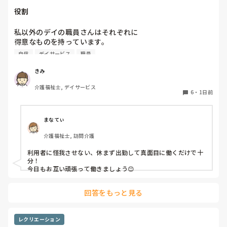
役割
私以外のデイの職員さんはそれぞれに

得意なものを持っています。

自信
デイサービス
職員
裁縫や手作業など。

介助で言えば、要領よく動けたりと。

きみ
介護福祉士, デイサービス
今の私を振り返ってみたら…何も持っていないことが虚しく
6
・
1日前
なってきました…

利用者からは「素直に話聞いてくれる」・「言いやすい・頼
まなてぃ
みやすい」

介護福祉士, 訪問介護
って言われます。

利用者に怪我させない、休まず出勤して真面目に働くだけで十
職員から見ての私は？って考えたら答えられる自信がないで
分！

す…

今日もお互い頑張って働きましょう😊
やだな、この自暴自棄…
回答をもっと見る
レクリエーション