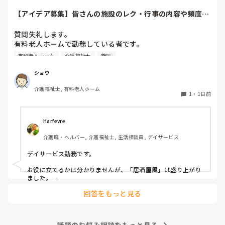
【アイデア募集】皆さんの施設のレク・行事の内容や頻度を
教えてください
質問失礼します。

有料老人ホームで勤務している者です。

有料老人ホーム
介護福祉士
施設
他の施設様では、どのようなレクリエーションや行事を、ど
のくらいの頻度で行っているのか参考にさせていただきたく
ショウ
質問いたしました。

介護福祉士, 有料老人ホーム
うちの施設では現在、以下のような取り組みを行っていま
1
・
1日前
す。

毎月：「カフェ」と称して少し豪華なおやつとコーヒー・緑
Harfevre
茶等の提供、カレンダー作り

介護職・ヘルパー, 介護福祉士, 生活相談員, デイサービス
隔月： ランチのテイクアウトイベント

デイサービス勤務です。

その他： 季節ごとの定期的な行事(運動会や七夕など)

お役に立てるかは分かりませんが、「居酒屋風」は盛り上がり
ました。

ノンアルコール飲料に枝豆などのおつまみ、カラオケでデュエ
今の内容も喜ばれているのですが、最近少しマンネリ化して
回答をもっと見る
ットしたり…

きたなと感じており、新しく喜ばれるようなアイデアを探し
アルコールが入ってないのに「酔っちゃった」と雰囲気に呑ま
ています。

れてなのか、ほんのり顔が赤くなる方もいらっしゃいました。

企画の参考にさせていただきたいため、「うちは毎月こんな
参考になれば幸いです。

イベントをしている」「年〇回、こんな大型行事がある」
話題のお悩み相談をもっと見る