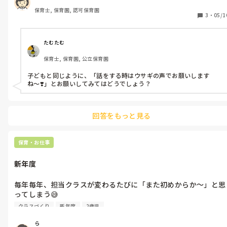
きな声で子どもに注意しできます。

保育士, 保育園, 認可保育園
もともと色々あって担任は持たせてもらえないような先生なの
3
・
05/1
で、期待はしていないのですが、本当に耳障りです。

「声がでかいです」って言うのも気が引けるので

たむたむ
保育士, 保育園, 公立保育園
子どもと同じように、「話をする時はウサギの声でお願いします
ね〜❣️」とお願いしてみてはどうでしょう？
回答をもっと見る
保育・お仕事
新年度
毎年毎年、担当クラスが変わるたびに「また初めからか〜」と思
ってしまう😅

ゲームで言うとレベル10まで達成したのに、一気にレベル1から
クラスづくり
新年度
2歳児
やり直しって感じ…

しかも今回は持ち上がりの先生とペアだから、子どもたちの信頼
ら