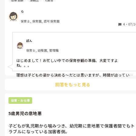
保育参観
運動会
5歳児
ル。

ちなみに年長です。

ら
なーにしよう。
保育士, 保育園, 認可保育園
4
・
07/1
ぽん
保育士, 幼稚園, 管理職
はじめまして！お忙しい中での保育参観の準備、大変ですよ
ね。。。

理想は子どもの姿から決める〜だとは思いますが、時間が迫ってい
そうなので、参観ネタとかはaiに聞いてみるのおすすめです！

回答をもっと見る
試しに聞いた内容を貼り付けるので、少しでも助けになれば…よろし
ければご活用くださいませ。

保育・お仕事
以下、aiです

5歳男児の意地悪
1. 親子でできる簡単なゲーム：

   例えば、新聞紙を使った「だるまさんが転んだ」や、ペアになって
行う「背中合わせリレー」など、準備が少なくて済む遊びを取り入れ
子どもが乳児期から噛みつき、幼児期に意地悪で保護者間でもト
ましょう。

ラブルになっている加害者側。
