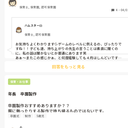
関係から構築せねばならない…
保育士, 保育園, 認可保育園
4
・
04/0
ハムスター🐹
保育士, 認可保育園
お気持ちよくわかります💦ゲームのレベルに例えるの、ぴったりで
すね！！子ども達、持ち上がりの先生の言うことは素直に聞くの
に、私の話は聞かないとか普通にあります笑

あぁ〜またこの感じかぁ、と何度経験しても４月はしんどいです
笑　

回答をもっと見る
保育・お仕事
年長　卒園製作
卒園製作おすすめありますか？？

園に飾ったりする製作で持ち帰るものではないです。
卒園式
制作
5歳児
ら