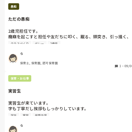
捉えてね」と言われましたが、、。分かる気持ちもあるけど苛立
愚痴
ちの方が多いです。

なんでもかんでも危ないになるなら、自分の子も家で見てろよと
ただの愚痴
思ってしまいました。

その翌日は、雰囲気で抑えられてた分の代償が一気に放出され騒
2歳児担任です。

癇癪を起こすと担任や友だちに叩く、蹴る、頭突き、引っ掻く、
つねる、唾を吐く、椅子やおもちゃを投げる、2階にまで聞こえ
クラスづくり
グレー
2歳児
るような大きさの奇声を上げる子がいます。

他の子もイヤイヤがすごくて、叩いたり、奇声を上げたりしてい
ら
ます。

保育士, 保育園, 認可保育園
今日も引っ掻かれて腕に傷がつきました。

1
・
09/0
この前、同職の友だちと話してる時に「仕事楽しい？」という話
保育・お仕事
になって、色々思い返したら上記のようなことがほぼ毎日続いて
て、すぐに「楽しい」と言えませんでした。

実習生
全然病んでないし、「あーまたか〜はいはい〜」という感じで流
していますが、普通にむかくし疲れるんだよなあ。2歳3回目だけ
実習生が来ています。

ど初めてだよこんなの…
字も丁寧だし挨拶もしっかりしています。

が、実習日誌が1日保育に入っていてA4で1枚です。保育の様子
学生
実習
保育内容
A4の表の8割くらいで、裏が5行ずつくらいの、印象に残ったエ
ソードや感想でした。

ら
そういうフォーマットだから仕方ないかもしれないですが、自分