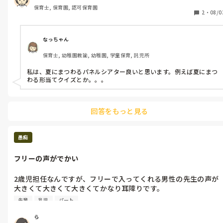
さい。

保育士, 保育園, 認可保育園
(ネコのお医者さんとかそうゆう系のパネルシアターがいいです)

2
・
08/0
マジックだったらどんなマジックが盛り上がったかなど教えてく
ださい！
なっちゃん
保育士, 幼稚園教諭, 幼稚園, 学童保育, 託児所
私は、夏にまつわるパネルシアター良いと思います。例えば夏にまつ
わる形当てクイズとか。。。
回答をもっと見る
愚痴
フリーの声がでかい
2歳児担任なんですが、フリーで入ってくれる男性の先生の声が
大きくて大きくて大きくてかなり耳障りです。

注意する時、褒める時、室内外関係なく嘘みたいに声がでかいで
先輩
乳児
パート
す。

リーダーとして子どもに指示を出しているときにでも、さらに大
ら