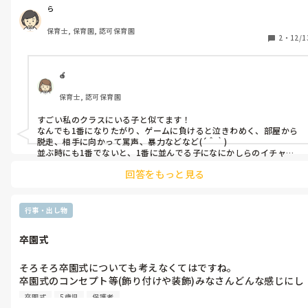
認めている。

ら
でも正直、集中力も器用さも他児と比べないので最近は他の子た
保育士, 保育園, 認可保育園
ちの成長具合で運動面も技能面も抜かされることが多いです。

2
・
12/1
自分が違う遊びをしていても友達が他の遊びをしだすと監視員の
ようには見て、指摘をしてきます。

🍎
特に集団遊びで負けるとなると、自分より下だと思っている人に
保育士, 認可保育園
対しての言動が強くなったり、顔の間近まで迫って悪態をつき、
仲介に入った後も睨んだりぶつぶつ言っています。

すごい私のクラスにいる子と似てます！

頭はいいけど、思いやりもあまりないです。

なんでも1番になりたがり、ゲームに負けると泣きわめく、部屋から
これが年長男児！6歳！やんちゃ！かわいい！

脱走、相手に向かって罵声、暴力などなど(´＾｀)

なのかもしれないですが、その子がいない日は喧嘩は一切起きま
並ぶ時にも1番でないと、1番に並んでる子になにかしらのイチャモ
ンをつけます笑

せん。日頃から話し合って決めるを伝えているのでそれでしっか
回答をもっと見る
他の子の遊びを指摘した時は必ず仲裁してます
り子どもたちだけで解決ができます。

他の保護者からその子によるトラブルで相談されることも多々…
謝るのも多々…。

行事・出し物
ちょっと疲れました。色々重なりすぎていいところが見つけられ
ません。
卒園式
そろそろ卒園式についても考えなくてはですね。

卒園式のコンセプト等(飾り付けや装飾)みなさんどんな感じにし
ました？

卒園式
5歳児
保護者
0〜6歳の写真をギャラリーにしても可愛いなと思っているんてす