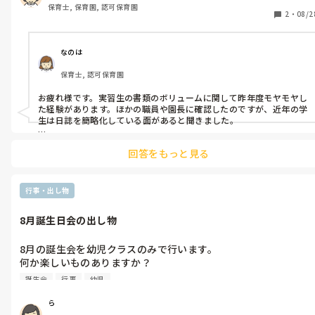
保育士, 保育園, 認可保育園
が学生の頃は3枚くらい書いていたので「これでいいのか？」と
2
・
08/2
なっています。職場の先生たちみんな同じ感想です。

なのは
保育士, 認可保育園
お疲れ様です。実習生の書類のボリュームに関して昨年度モヤモヤし
た経験があります。ほかの職員や園長に確認したのですが、近年の学
生は日誌を簡略化している面があると聞きました。

質問者様のように保育の流れを書くことが大半の内容で、日誌を元
回答をもっと見る
に指導することが難しかったです。
行事・出し物
8月誕生日会の出し物
8月の誕生会を幼児クラスのみで行います。

何か楽しいものありますか？

ちなみに誕生児は年長1人です。

誕生会
行事
幼児
おもしろいパネルシアターや体使った遊びなどあれば教えてくだ
ら