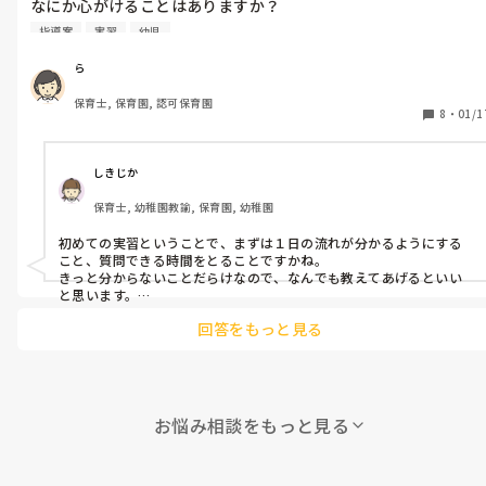
なにか心がけることはありますか？

言葉掛け、指導案の直しについてなど！

指導案
実習
幼児
ら
保育士, 保育園, 認可保育園
8
・
01/1
しきじか
保育士, 幼稚園教諭, 保育園, 幼稚園
初めての実習ということで、まずは１日の流れが分かるようにする
こと、質問できる時間をとることですかね。

きっと分からないことだらけなので、なんでも教えてあげるといい
と思います。

自分の初めての実習の時を思い出して、こうしてくれた時よかった
回答をもっと見る
な、こうだったらよかったなといい実習になるようにしてあげたい
ですね。

逆に実習生からの質問などでハッと気づかされることもあるので、
色んな見方を学んでいきたいです。
お悩み相談をもっと見る