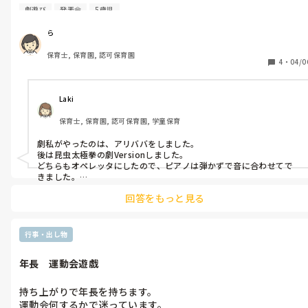
   子どもたちに将来の夢を絵や言葉で表現してもらい、保護者の前で
ピアノが苦手なので合奏の方にピアノ全神経使おうと思っていま
劇遊び
発表会
5歳児
発表します。

す。

なので、劇はカラオケverの音源流して子どもに歌ってもらおう
ら
10. 感謝の気持ちを伝える活動：

と考えています。

    子どもたちが保護者への感謝の気持ちを込めたメッセージカード
保育士, 保育園, 認可保育園
を作り、渡す時間を設けます。

4
・
04/0
これらのアイデアは、特別な準備時間がなくても実施可能です。子ど
もたちと保護者が楽しめる活動を選び、リラックスした雰囲気で進
Laki
行することが大切です。また、普段の保育の様子を見てもらう良い機
会でもあるので、子どもたちの良さが自然と引き出されるような活
保育士, 保育園, 認可保育園, 学童保育
動を心がけましょう。​​​​​​​​​​​​​​​​
劇私がやったのは、アリババをしました。

後は昆虫太極拳の劇Versionしました。

どちらもオペレッタにしたので、ピアノは弾かずで音に合わせてで
きました。

回答をもっと見る
昆虫太極拳は最後に昆虫太極拳の体操を皆でしたのでたのしんでま
した😌
行事・出し物
年長　運動会遊戯
持ち上がりで年長を持ちます。

運動会何するかで迷っています。
