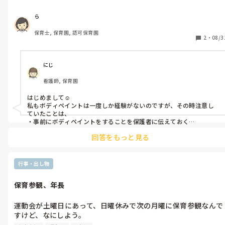
その活動の様子とみんなで書いた絵を地域の作品展に提出しよう
かなと思っているのでが、何かこういう活動がおもしろかったと
ら
か注意点とかありますか？

保育士, 保育園, 認可保育園
2
・
08/3
ボディペイントは前の園でやっていたのですが、今回の園は初め
ての試みらしくて…
にじ
看護師, 保育園
はじめまして☺️

私もボディペイントは一度しか経験がないのですが、その時注意し
ていたことは、

・事前にボディペイントをすることを保護者に伝えておく

・汚れても良い服装を準備して貰う

回答をもっと見る
・ボディペイントが苦手な園児がいたら無理はさせない

くらいだったと思います。

もちろん誤飲などの事故も起こらないように注意はしていますが、
皆が楽しんでボディペイントに参加出来ると良いですね☺️

行事・出し物
良い思い出になりますように☺️
保育参観、年長
運動会が土曜日にあって、日曜休みで次の月曜に保育参観なんで
すけど、なにしよう。

場所取りの関係で運動会が1週間後にずれ込んでこのスケジュー