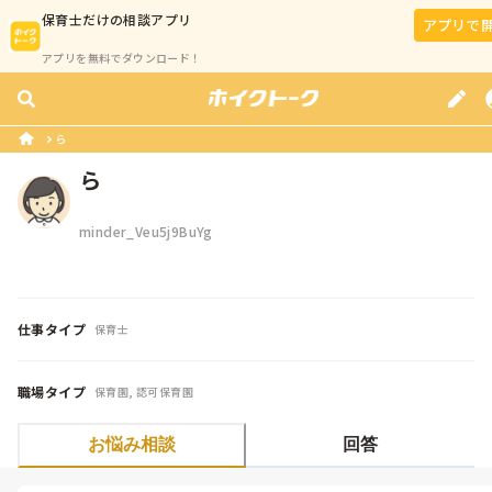
保育士
だけの相談アプリ
アプリで
アプリを無料でダウンロード！
ら
ら
minder_Veu5j9BuYg
仕事タイプ
保育士
職場タイプ
保育園, 認可保育園
お悩み相談
回答