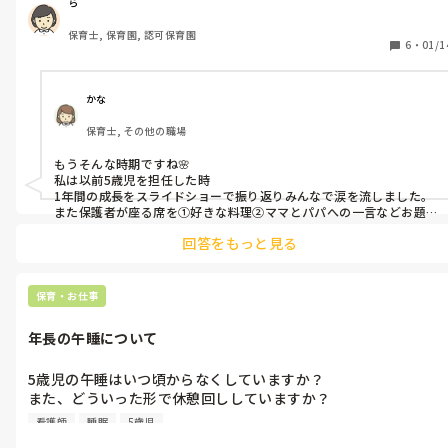
例:６年間で成長したところを発表してもらう

ら
例:６年間の成長記録をスライドショーで流す

保育士, 保育園, 認可保育園
6
・
01/1
これがよかったよ。こうするといいよ。などありましたら教えて
いただけると嬉しいです。
かな
保育士, その他の職場
もうそんな時期ですね🌸

私は以前5歳児を担任した時

1年間の成長をスライドショーで振り返りみんなで涙を流しました。

また保護者が座る席を①好きな料理②ママとパパへの一言などお題
を決め、我が子のものを当ててもらって座ってもらい冒頭から盛り
回答をもっと見る
上がりましたよ♩

入学までに意識したい事や身につけたいことなどを共有もしまし
た！
保育・お仕事
年長の午睡について
5歳児の午睡はいつ頃からなくしていますか？

また、どういった形で休憩回ししていますか？

担任がいなくなった間の時間の使い方など。

看護師
睡眠
5歳児