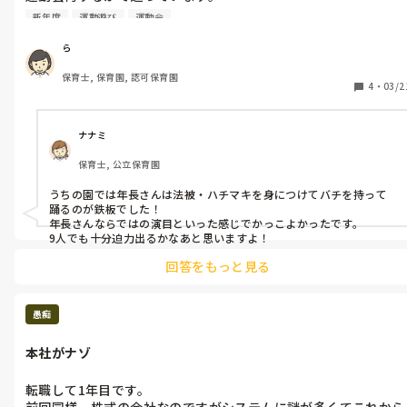
年中ではポンポンを持ってかわいく元気いっぱい！な感じのダン
新年度
運動遊び
運動会
スだったので、次はキリッとしてかっこいいダンスにしたいと思
っています。

ら
保育士, 保育園, 認可保育園
フラッグ(1本)ダンスはどうかなーと考えていてるのですが、９
4
・
03/2
しかいません。やっぱ大勢いた方が迫力があるのかとか指導の大
変さとか、こんな曲でやったことある！とか色々あれば全部参考
にしたいのでコメントくださると嬉しいです！
ナナミ
保育士, 公立保育園
うちの園では年長さんは法被・ハチマキを身につけてバチを持って
踊るのが鉄板でした！

年長さんならではの演目といった感じでかっこよかったです。

9人でも十分迫力出るかなあと思いますよ！
回答をもっと見る
愚痴
本社がナゾ
転職して1年目です。

前回同様、株式の会社なのですがシステムに謎が多くてこれから