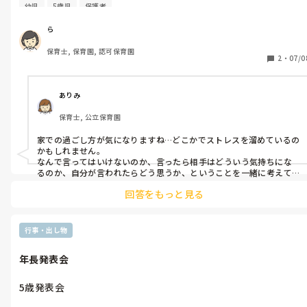
両親は普通なんだけど男児が頭はいいけど言動が幼い。

2. 季節の製作活動：

幼児
5歳児
保護者
   秋であれば、落ち葉を使った簡単なコラージュや、ドングリを使っ
た工作など、親子で一緒に楽しめる活動を行います。

今日遅番で出勤したら、登園時にうちの子が友だち(被害者側)に
ら
「むらさきおんな(全身紫だったから)」ってからかっていたので
3. 絵本の読み聞かせと劇遊び：

保育士, 保育園, 認可保育園
強く注意しました。

2
・
07/0
   子どもたちが普段から親しんでいる絵本を読み聞かせた後、簡単な
謝るまでは見届けられなかったので、先生からも謝罪の促しをお
劇遊びを親子で楽しんでもらいます。

願いします。強く謝罪して構いません。

4. 音楽遊び：

ありみ
   簡単な手遊び歌や、リズム遊びを親子で行います。運動会の練習で
と加害者側から電話と連絡帳で連絡がきた。

使った曲を活用するのも良いでしょう。

保育士, 公立保育園
ちなみにこの男児は落ち着きも集中力もない、指を舐めたり食事
5. クイズ大会：

家での過ごし方が気になりますね…どこかでストレスを溜めているの
もキョロキョロよそ見して食べ終えられない、ご飯の集まれを手
   子どもたちの日常生活や、これまでの保育活動に関する簡単なクイ
かもしれません。

でやる、嫌なことがあると中指立てたり相手に執拗に嫌味言った
ズを親子で楽しみます。

なんで言ってはいけないのか、言ったら相手はどういう気持ちにな
り。など５歳児にしては幼いことが多くて日頃から頭抱えている
るのか、自分が言われたらどう思うか、ということを一緒に考えて
6. 運動会の振り返り：

いかなければいけませんね。

んだけど…。

   運動会で撮影した写真をスライドショーで見せながら、子どもたち
回答をもっと見る
すぐに手が出るのはその子が発散する方法の中で手っ取り早いんで
に感想を発表してもらいます。

しょう。何が原因があるのであれば先生に教えて。と甘える所を作っ
今回に関しては、被害者側に何か言われたか聞いたら「なにも言
てあげるのも大事ですね。

われてないよ」だったのでそれ以上詮索することをやめたのです
7. お絵かき交流：

行事・出し物
   大きな紙に親子で絵を描き、お互いの作品を鑑賞し合います。

が、登園時間の所までこっちで収めなきゃならないの？現場も見
遊びの中で少しでもゆっくり関われる時間を持てたらいいんですけ
てないのに強く言えもしないよ、、って感じでした。

どね…なかなか1人の子に構ってられませんから…周りの先生を頼っ
8. ミニ運動会：

年長発表会
て少し気にかけてもらうだけでもその子にとって満たされるかもし
   運動会で行った種目の中から、室内でもできる簡単なものを選んで
頭はいいけど言動が幼く、落ち着きも集中力もない、っていう5
親子で楽しみます。

5歳発表会

歳男児にどう接していけばいいか分かりません。なにかあります
9. 「将来の夢」発表会：

か？