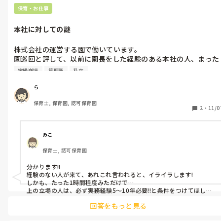
保育・お仕事
本社に対しての謎
株式会社の運営する園で働いています。

園巡回と評して、以前に園長をした経験のある本社の人、まった
く保育の知識がない(お子さんが2歳になった)人が1時間ほどクラ
学級崩壊
管理職
私立
スをみにきました。

程度がついている子やグレー気質、やんちゃな子、海外籍など、
ら
この時期でもまだ慌ただしいクラスです。

保育士, 保育園, 認可保育園
そんな中、狭い保育室に男性2名がずっとみていたのでさすがに
2
・
11/0
少しおとなしかった子どもたち。

終わった後にフィードバックがあったのですが、全く経験ない本
社の人に「ダンボールで作ったリュックに詰め込みすぎて立ち上
みこ
がる時によろけて危ない」「大変なクラスと聞いていたけど、自
保育士, 認可保育園
分はそう思わなかった」「程度のついている子なんて大人しかっ
たではないか」と色々言われました。

分かります!!

元園長のほうは「大変だねこのクラス…」「こうしてくといいか
経験のない人が来て、あれこれ言われると、イライラします!

もね」などのアドバイスも加えて伝えてくれました。

しかも、たった1時間程度みただけで…

上の立場の人は、必ず実務経験5〜10年必要!!と条件をつけてほしい
といつも思います!!
本気で何をしにきたかわかりません。

回答をもっと見る
指摘だけして、何がしたかったのでしょうか。

「第三者(園見学に来た人、たまたま公園で見た人)の意見として