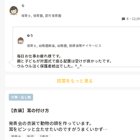
が、保護者から受けがよかったよーとか自分が満足したものとか
ら
あればなんでも教えて欲しいです！
保育士, 保育園, 認可保育園
6
・
12/0
ゆう
保育士, 幼稚園教諭, 幼稚園, 放課後等デイサービス
毎日お仕事お疲れ様です。

親と子どもが対面式で座る配置は受けが良かったです。

ウルウル泣く保護者続出でした。^_^
回答をもっと見る
行事・出し物
【衣装】耳の付け方
発表会の衣装で動物の頭を作っています。

耳をピンッと立たせたいのですがうまくいかず…

フェルトで作りたいです。

発表会
制作
5歳児