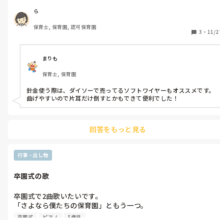
耳の中は厚紙をいれて作りました。2通り試しました。

ら
①ただ上から布用テープで貼り付け(時間経過で落ちる)

保育士, 保育園, 認可保育園
②下の厚紙に貫通させた(動きが出ると落ちる)

3
・
11/2
どうしたら長くピンっとした丈夫な耳にできますか…？

(踊ったり走ったりするので丈夫なのがいいです)

まりも
できたら、カチューシャじゃなくて帽子型に耳をつけたいです。

保育士, 保育園
他にも何かいい方法があれば、教えてください。
針金使う際は、ダイソーで売ってるソフトワイヤーもオススメです。
曲げやすいので片耳だけ倒すとかもできて便利でした！
回答をもっと見る
行事・出し物
卒園式の歌
卒園式で2曲歌いたいです。

「さよなら僕たちの保育園」ともう一つ。

さよなら保育園でしんみりするので

卒園式
ピアノ
5歳児