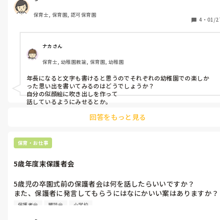
保育士, 保育園, 認可保育園
4
・
01/2
ナカさん
保育士, 幼稚園教諭, 保育園, 幼稚園
年長になると文字も書けると思うのでそれぞれの幼稚園での楽しか
った思い出を書いてみるのはどうでしょうか？

自分の似顔絵に吹き出しを作って

話しているようにみせるとか。
回答をもっと見る
保育・お仕事
5歳年度末保護者会
5歳児の卒園式前の保護者会は何を話したらいいですか？

また、保護者に発言してもらうにはなにかいい案はありますか？
ちなみに所要時間は30分です。

保護者会
懇談会
小学校