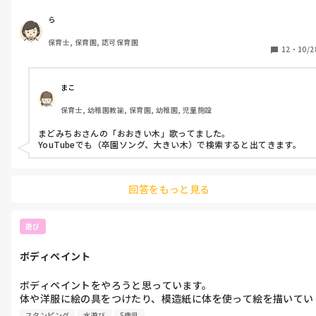
2曲目はこれから頑張るぞ！的な前向きな曲にしたいのですが、
なにかいい曲ありますか？
ら
保育士, 保育園, 認可保育園
12
・
10/2
まこ
保育士, 幼稚園教諭, 保育園, 幼稚園, 児童施設
まどみちおさんの「おおきい木」歌ってました。

YouTubeでも（卒園ソング、大きい木）で検索すると出てきます。
回答をもっと見る
遊び
ボディペイント
ボディペイントをやろうと思っています。

体や洋服に絵の具をつけたり、模造紙に体を使って絵を描いてい
きたいと考えています。絵はスイミーとか海系にしたいです。

スタンピング
水遊び
5歳児