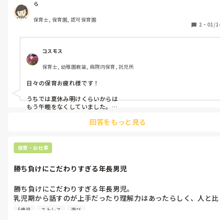
今の園では2年目。

ら
去年は14時まで担任で見て(ワークなり活動して)14時から1時間
保育士, 保育園, 認可保育園
机上あそび(静かに)のときに看護師にバトンタッチしていまし
2
・
01/1
た。その間に担任は休憩。

今日、「そろそろ始めようと思っています。」

コスモス
と看護師にお願いしに行ったら「早すぎる。あの時間が3ヶ月も
保育士, 幼稚園教諭, 病院内保育, 託児所
あると思うとしんどい」と言われました。

去年は年長6名のうち1名だけが加配。少し暴れたりする子ではあ
日々の保育お疲れ様です！

りましたが……。

普段から文句ばっか言って自分では一切、保育の手伝いはしな
うちでは夏休み明けくらいからは

い。行動はしない。方なのでイラッときてしまいました。

もう午睡をなくしていました。

回答をもっと見る
担任、副担任がいたので休憩は

1時から2時、2時から3時でとっていて、

その時間は自由遊びだったり、自由制作、

静かな遊びを約束して過ごす形でした。

保育・お仕事
協力体制が必要になるので難しいところですが

勝ち負けにこだわりすぎる年長男児
スムーズに進みますように！
勝ち負けにこだわりすぎる年長男児。

乳児期から話すのが上手だったり理解力はあったらしく、人と比
べることで褒められたり自己肯定感を得ていたそうです。年長の
5歳児
ストレス
遊び
6月の個人面談でも母が「人よりできるのが嬉しいそうで！」と