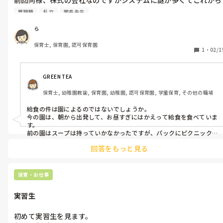
が心配です。どうにかして欲しいとかじゃなくてただの愚痴で
管理職
私立
園長先生
す。転職すれば良いんでしょうが転職後1年、社宅制度使ってる
ので今のところはそれはありません。ただの愚痴です。

ら
保育士, 保育園, 認可保育園
2/14のバレンタインについて本社から「バレンタインの社員間の
1
・
02/1
チョコの交換は禁止します」と通達が。

中学生みたいで意味わからんです、、

GREEN TEA
3月の遠足でお弁当が必要だと主任から聞かされていたので、保
保育士, 幼稚園教諭, 保育園, 幼稚園, 認可保育園, 学童保育, その他の職場
護者会で周知したら園長(園長は系列園からの異動でこの園では1
年目)に「給食費を払っているから弁当はだめ。昼までに帰って
給食の件は園によるのではないでしょうか。

れないなら給食を持って行くんだよ。前の園ではそうしてた(プ
今の園は、朝から出発して、お昼すぎにはかえって給食を食べていま
パックでピクニック風、汁物はスープジャー)」と。

す。

衛生的にダメだし何言ってんだと思って、その場はスルーして主
前の園はスープは持っていかなかったですが、パックにピクニック
風のお弁当を給食さんが用意して、向こうで食べました。

任に託しました。本社に確認したら園長の前の園のやり方が間違
回答をもっと見る
あれから数年経っているので、衛生面とかがあるならそれに従い、
っていたと。でも園長は前に本社からそれで指示されたそうで
栄養士さんに聞いてみたりとして、保育者で決めるなら、どうしたら
す。

子どもたちが喜んでくれるのかで良いのかと。

バレンタインのチョコもただだめといったのではなく、何か理由が
保育・お仕事
他にも色々ありますが直近での出来事。
あるように思います。（園内でチョコの欠片が落ちてて、それがアレ
ルギーにつながることや、まだ、チョコを食べさせていない乳児が
実習生
欠片を口にするかも…は誤飲になり得ますから）

私が感じたことを書かせてもらいました。
初めて実習生を見ます。
