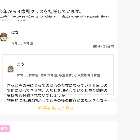
ていると思っても急にパニックになったり何か起きる可能
性がある場合は、準備や片付けはお任せしてしっかりその
今年から４歳児クラスを担任しています。

お子様を見守っていたほうが良いと思います。

一歳半の遅れがある子がおり、多分ですがADHDも併せ
どうしても必要であればきっと声をかけていただけるので
グレー
4歳児
持っていると思います。

はと思います。もし心配でしたら、離れる前に、今落ち着
6月から副担が変わったのですが、まだ2年目の先生で距
いているのですが準備入りましょうか？等、一声かけると
はな
離感が近いことや受け止めが多いのが原因なのか

良いかもしれません。

ついていてくれていると思って安心していたのに離れて他
その子が依存傾向になってしまい困っています。最初
保育士, 保育園
のことをしていることに気づくとびっくりしてしまうかも
は、副担に叩くや大声で怒る、困らせることが多かった
4
・
29日前
しれませんよ。😊

のが、最近は、お昼寝の際にそばを離れると泣くように
ちょっとしたことでも声の掛け合いをすると関係性も変わ
なりました。副担に甘えられている良いことだと思った
ってくるのではと思います。

まう
方がいいのか、物理的に距離を離した方がいいのか悩ん
お互い頑張りましょうね！
でいます。こうなった原因とアドバイスが欲しいです。
保育士, 保育園, 認可保育園, 学童保育, 小規模認可保育園
きっとその子にとっての安心の存在になっていると思うの
で他に安心できる物、人などを増やしていくと依存傾向の
気持ちも分散されないでしょうか。

物理的に無理に剥がしてもその後の依存がまた大きくなっ
てしまう気がします、、

回答をもっと見る
私の園にも依存傾向のグレーの配慮児がいて、試行錯誤中
です😭

一緒に頑張りましょう😭
遊び