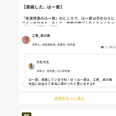
保護者にアプローチしています。
【進級した、はー君】
「発達障害のはー君」のところで、はー君は手のひらに
スイッチがある。そして、赤帽の顎ゴムをくちゃくちゃ
グレー
外遊び
2歳児
噛んでしまうから、それを頭の上にずらした。そした
ら、両手がカラ手になって、スコップ持って砂場で遊び
工房_森の苺
出した…という話を書いた。

保育士, 幼稚園教諭, 看護師, 保育園
はー君は、4月から2歳児さんクラスに進級した。私は、
2
・
06/1
0〜1乳児の補助にいる。隣なのだけれど、なかなか遠い
なぁ。園庭に出てくる時間帯もちょっとあっちが遅いん
たむたむ
だよなぁ〜。

保育士, 保育園, 公立保育園
先週、はー君が、ゾウさん滑り台の上にいて、私と目が
あった。はー君は、私を見るとニコッと笑って、片手を
はー君、成長していますね！😆！はー君は、工房＿森の苺
高く上げた。

先生に出会えて本当に良かったと思いますよ❣️
「やっほー。見て！」

といって、シュン！と滑っていった。

回答をもっと見る
たったそれだけのことなんだけど、胸が熱くなった。少
しずつだけど大きくなってきてるよね、はー君。
愚痴