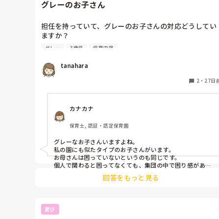
グレーのお子さん
担任を持っていて、グレーのお子さんの対応どうしてい
ますか？

年少で、４月生まれ。言葉はしっかりしていてなんでも
グレー
3歳児
保育内容
できる能力はありそうな感じ。

衝動的に他の子に手が出たり、特定の先生を自分と一対
tanahara
一になるように呼びつけて、離れると大騒ぎして「こっ
ちしきてくんなきゃだめ！」と、他の子が来るとあっち
2
・
27日
いって！と蹴ったりします。

お母さんは家では困っていないそうです。

カナカナ
何度か見に来てもらっていますが、こうすればうちの子
は大丈夫なんですけど。と、言われてしまっているそう
保育士, 認証・認定保育園
です。

どのような対応しますか？
グレーなお子さんいますよね。

私の園にも似たタイプのお子さんがいます。

お母さんは困っていないというのも同じです。

個人で関わると困ってなくても、集団の中で困り感がある
ので、その旨をお母さんに伝えています。

回答をもっと見る
これから小学校中学校…と、家よりも大きな社会で生活し
ていかないといけないので、ある程度コミュニケーション
能力は必要になってくると思います。

そこを考えた時今必要な支援をしてあげることがその子に
遊び
とって大切なことになると思うので、私の園では少しずつ