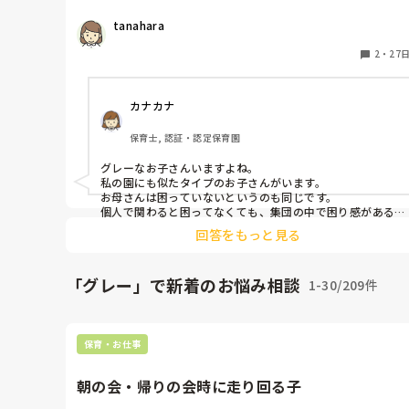
きる能力はありそうな感じ。

衝動的に他の子に手が出たり、特定の先生を自分と一対
tanahara
になるように呼びつけて、離れると大騒ぎして「こっち
きてくんなきゃだめ！」と、他の子が来るとあっちいっ
2
・
27
て！と蹴ったりします。

お母さんは家では困っていないそうです。

カナカナ
何度か見に来てもらっていますが、こうすればうちの子
大丈夫なんですけど。と、言われてしまっているそうで
保育士, 認証・認定保育園
す。

どのような対応しますか？
グレーなお子さんいますよね。

私の園にも似たタイプのお子さんがいます。

お母さんは困っていないというのも同じです。

個人で関わると困ってなくても、集団の中で困り感があるの
で、その旨をお母さんに伝えています。

回答をもっと見る
これから小学校中学校…と、家よりも大きな社会で生活して
いかないといけないので、ある程度コミュニケーション能力
は必要になってくると思います。

「グレー」で新着のお悩み相談
1-30/209件
そこを考えた時今必要な支援をしてあげることがその子にと
って大切なことになると思うので、私の園では少しずつ保護
者にアプローチしています。
保育・お仕事
朝の会・帰りの会時に走り回る子