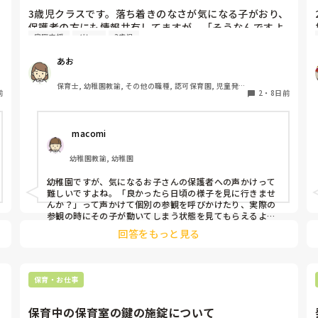
いいかもしれないですね💦

が見えなかったり、ジャージはよくない。オフィスカジュ
3歳児クラスです。落ち着きのなさが気になる子がおり、
アル意識して欲しい

保護者の方にも情報共有してますが、「そうなんですよ
・上靴置く場所が違う。(他の先生と同じとこ置いてます)

家庭支援
グレー
3歳児
ね〜」と響いていない様子です。。。

信じられる口が堅い先輩や同僚はいますか。

・靴下が紺じゃなくて黒になってる

居るのであれば、証言して貰えるので

あお
などなどです。

人数を1人、2人ぐらいに絞って

保護者との関係を大切にしながら園での様子を共有した
口外しない約束をして相談してみても良さそうですね😢
同じことをしていても私だけがクレームとして注意をうけ
いのですが、このような場面ではどのように話を進めて
保育士, 幼稚園教諭, その他の職種, 認可保育園, 児童発達
ます。

前
いますか？
2
・
8日前
支援施設, その他の職場, 管理職
園長の食べ終えた食器をさげたり洗います。

注意も細すぎて、頼まれた仕事もいつも急かされていて焦
って失敗する始末です。休憩は園長のいる職員室で取らな
 macomi
いといけないので食事の手が震えます。
幼稚園教諭, 幼稚園
幼稚園ですが、気になるお子さんの保護者への声かけって
難しいですよね。「良かったら日頃の様子を見に行きませ
んか？」って声かけて個別の参観を呼びかけたり、実際の
参観の時にその子が動いてしまう状態を見てもらえるよう
な内容にして、周りの子は静かにしてるけど、その子の落
回答をもっと見る
ち着きがない様子を見てもらったりします。
保育・お仕事
保育中の保育室の鍵の施錠について