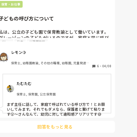
ます。無駄話もせず手も止めていません。

とれます。

保育・お仕事
ただ、1個1個みると、小さいことの

積み重ねで証明するのが難しそう

だなと思いました。

また保護者からのクレームをよく園長から言われ、

子どもの呼び方について
・マスク(薄めのグレー)が白じゃない。(保育士っぽくな
保育室や事務室等に防犯カメラは

い)※辛すぎて表情が死んでる時もあるので室内でマスク
着いてますか？

私は、公立の子ども園で保育教諭として働いています。
してます。

ついてなければ録音を取っていく

グレーゾーンの子どもがいるのですが、家庭と同じ呼び
・出勤時の服装(Tシャツに黒フレアパンツ、帽子)が表情
スタイルで証拠集めをされた方が

グレー
公立
幼稚園教諭
方の方が信頼関係を築くことができると思い、あだ名で
いいかもしれないですね💦

が見えなかったり、ジャージはよくない。オフィスカジ
呼んでいます。でも、園の方針ではさん付けで呼ぶよう
ュアル意識して欲しい

レモン🍋
に言われました。みなさんは、あだ名で呼ぶことはあり
・上靴置く場所が違う。(他の先生と同じとこ置いてま
信じられる口が堅い先輩や同僚はいますか。

ますか⁇
保育士, 幼稚園教諭, その他の職種, 幼稚園, 児童発達支
す)

居るのであれば、証言して貰えるので

6
・
04/08
援施設
・靴下が紺じゃなくて黒になってる

人数を1人、2人ぐらいに絞って

口外しない約束をして相談してみても良さそうですね😢
などなどです。

同じことをしていても私だけがクレームとして注意をう
たむたむ
けます。

園長の食べ終えた食器をさげたり洗います。

保育士, 保育園, 公立保育園
注意も細すぎて、頼まれた仕事もいつも急かされていて
焦って失敗する始末です。休憩は園長のいる職員室で取
まず主任に話して、家庭で呼ばれている呼び方で！とお願
いしてみます。それでもダメなら、保護者と繋げて粘りま
らないといけないので食事の手が震えます。
す😤〜さんなんて、幼児に対して違和感アリアリです😅
回答をもっと見る