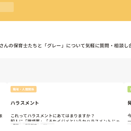
さんの
保育士
たちと「
グレー
」について気軽に質問・相談し
職場・人間関係
ハラスメント
ま
これってハラスメントにあてはまりますか？

知人に「環境悪」「それイジメというかハラスメントじゃ
着脱
怪我対応
グレー
で
ない？」と言われていて、出勤時涙が出ます。
