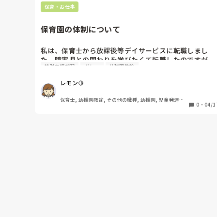
保育・お仕事
保育園の体制について
私は、保育士から放課後等デイサービスに転職しまし
た。障害児との関わりを学びたくて転職したのですが、
特別支援加配
グレー
幼稚園教諭
正解はないんだなと毎日痛感しています。私の保育園
は、加配はなかったのですが、みなさんの園は加配制度
レモン🍋
は、ありますか⁇
保育士, 幼稚園教諭, その他の職種, 幼稚園, 児童発達支
0
・
04/1
援施設