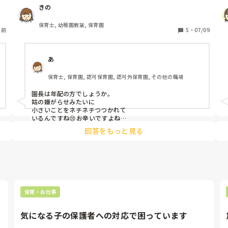
きの
一
今派遣で保育園フルタイムです。

し
保育士, 幼稚園教諭, 保育園
日前
園長先生から常に「何分までに(5~10分)」「あと何分ある
5
・
07/09
から(4分とか)これやって」と仕事を言われます。

行事での子どもへのプレゼント詰めを5分でと言われま
あ
は
す。他の先生に見本で「こんな感じ！」と言われ見本通り
詰めていたら園長に「これはプレゼントだからこんなんじ
保育士, 保育園, 認可保育園, 認可外保育園, その他の職場
ゃ渡せない。向きも揃えて袋もシワがつかないようにして
渡された人の気持ちを考えて」と。そこまで丁寧にやって
園長は年配の方でしょうか。

5分以内は正直無理です。

姑の嫌がらせみたいに

小さいことをネチネチつつかれて

そういった感じで短めの時間設定で仕事を頼まれ終わらな
いるんですね😢お辛いですよね

ければ「本当は○時に終わるはずなんだけど、、今何分遅
回答をもっと見る
れてるから、、」と言われます。

見てる感じ、

決してのんびりしていません。丁寧にできる最速でしてま
指導とも取れるし、課題な要求にも

す。無駄話もせず手も止めていません。

とれます。

ただ、1個1個みると、小さいことの

積み重ねで証明するのが難しそう

だなと思いました。

また保護者からのクレームをよく園長から言われ、

保育・お仕事
・マスク(薄めのグレー)が白じゃない。(保育士っぽくな
保育室や事務室等に防犯カメラは

い)※辛すぎて表情が死んでる時もあるので室内でマスク
着いてますか？

気になる子の保護者への対応で困っています
してます。

ついてなければ録音を取っていく

・出勤時の服装(Tシャツに黒フレアパンツ、帽子)が表情
スタイルで証拠集めをされた方が
