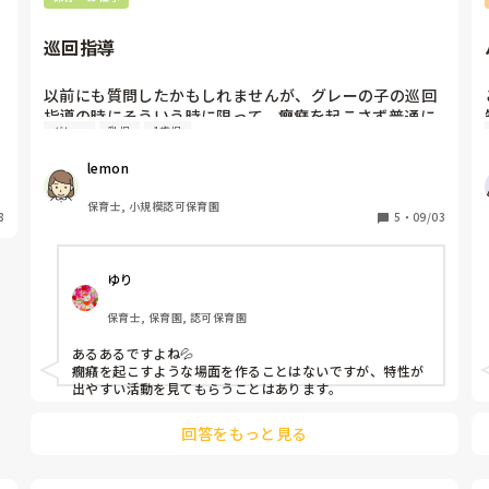
ちに絶好調！

たゃった！先生の力が弱いのかなぁ？○○君ちょっと手伝
って！」等とわざと自分もできないフリをして、その子が
そんななか母の妊娠がわかり、11月に赤ちゃんが産まれ
少しでも手を出してやろうとしてくれたりしたら「さすが
お兄さんになりました。

巡回指導
○○君！先生も出来ないことあるから手伝ってくれて嬉し
はじめのうちは、変化はありませんでしたが2月に入り，
いなぁ！助かったよ！」等と褒めて、自信をもたせてあげ
振り出しに戻りました。

るのもいいかもしれません。

以前にも質問したかもしれませんが、グレーの子の巡回
着替え⇨できない、やってやってと大泣き。暴れる。

絶対上手くいくということはないけれど少しでも彼の成長
指導の時にそういう時に限って、癇癪を起こさず普通に
食事⇨たべさせて。

に繋がることを願います。

グレー
乳児
1歳児
活動する事があるので、普段の様子を見てもらうために
ことあるごとに泣き，担任の私も滅入ります。

その子が、癇癪を起こしそうな場面をわざとに作ること
ちいかわさん本当にお疲れ様です！
せっかく積み上げてきた，できたことができなくなって
lemon
いる。環境が変わったことはわかります。

保育士, 小規模認可保育園
だけどそこに対応できないくらい，崩れてしまっていま
8
5
・
09/03
す。

要望に応じて、すべての着替えをやってしまっていいの
ゆり
でしょうか？

食事も全て、保育士があげるのでいいのでしょうか？

保育士, 保育園, 認可保育園
朝のお支度、帰りの支度も，保育士が全てやる。

手洗いも蛇口をひねり、石鹸をこちらがつけてあげ、手
あるあるですよね💦

癇癪を起こすような場面を作ることはないですが、特性が
を洗ってあげる。

出やすい活動を見てもらうことはあります。
ここまでしたら、

きっと泣くことはありません。

回答をもっと見る
【やってみよう】

【できない！やって！】
