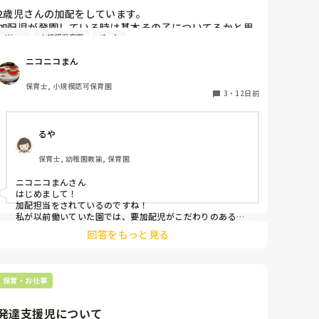
2歳児さんの加配をしています。

加配児が登園している時は基本その子についてるかと思
グレー
小規模保育園
パート
いますが、みなさんは着替え、排泄なども全て加配児の
お世話をされてますか？

ニコニコまん
あと、活動の準備だったり、給食後の後片付けなどの雑
務的なものはされたりしてますか？

保育士, 小規模認可保育園
人手が足りないなぁと思う時や加配児が落ち着いてる時
3
・
12日前
など、片付けとかに入ったほうがいいかなぁと思ったり
してやり始めると「◯◯さん(加配児)についててくださ
るや
い」と言われちゃったりするので‥。その子にだけ一日
ついてていいのかなぁ‥と。

保育士, 幼稚園教諭, 保育園
みなさんがどうされてるか知りたいです。
ニコニコまんさん

はじめまして！

加配担当をされているのですね！

私が以前働いていた園では、要加配児がこだわりのあるタ
イプでしたので、そのお子様については最初は全て同じ担
回答をもっと見る
当者がついていました。

2歳から入園し、プランを練って徐々に他の職員にも慣れ
ていけるようにタイミングによって他の保育者が入って時
間を少しずつ延ばして、、と、3歳児クラスの時は担当の
保育・お仕事
先生じゃなくても落ち着いて過ごせるようになっていまし
た。

発達支援児について
そのお子様がどういうタイプかにもよりますが、落ち着い