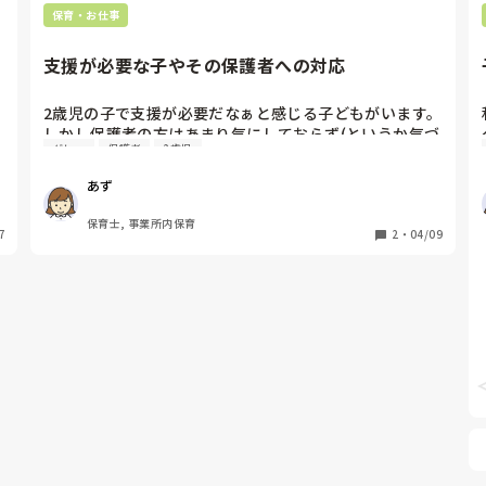
【靴下片方ずつ，一緒にやろう】というと、

保育・お仕事
結局、やらずに終わります。

支援が必要な子やその保護者への対応
こちらがやらないと大泣きして暴れます。

2歳児の子で支援が必要だなぁと感じる子どもがいます。
できていたからこそ、全てやるのは違うのかなと思うの
しかし保護者の方はあまり気にしておらず(というか気づ
ですが。。

グレー
保護者
2歳児
いていない…)感じで、子どものためには支援センターな
保護者の方に話しても

どにも行けたほうがいいけど、どのように伝えていった
【保育園で頑張ってるから、家では全てやっちゃってま
あず
らいいか迷っています。

す！】

【環境が変わったから仕方ないと思ってます】

保育士, 事業所内保育
7
支援センターに繋げた経験がある方や、保護者対応、子
2
・
04/09
と言ってました💦

どもとの関わり方など、参考にしたいのでアドバイスい
ただきたいです！
以前から定期的に，面談をして、

なるべくやり方を一緒にしていきましょうと話してまし
た。

保育園のやり方を尊重してくれないので、

私が保護者の方のように全て、こちらがやる。これを尊
重するべきなのでしょうか。。

自分の今までの積み重ねが崩れてしまう。。

だけど、そんなに泣くなら、もういいかな、、と心が折
れます😂その代わり、この子に成長は止まってしまうか
もと思ったりとします。
