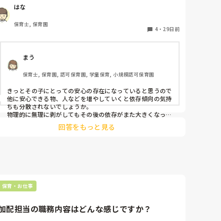
6月から副担が変わったのですが、まだ2年目の先生で距
はな
離感が近いことや受け止めが多いのが原因なのか

その子が依存傾向になってしまい困っています。最初は、
保育士, 保育園
副担に叩くや大声で怒る、困らせることが多かったのが、
4
・
29日前
最近は、お昼寝の際にそばを離れると泣くようになりまし
た。副担に甘えられている良いことだと思った方がいいの
まう
か、物理的に距離を離した方がいいのか悩んでいます。こ
うなった原因とアドバイスが欲しいです。
保育士, 保育園, 認可保育園, 学童保育, 小規模認可保育園
きっとその子にとっての安心の存在になっていると思うので
他に安心できる物、人などを増やしていくと依存傾向の気持
ちも分散されないでしょうか。

物理的に無理に剥がしてもその後の依存がまた大きくなって
しまう気がします、、

回答をもっと見る
私の園にも依存傾向のグレーの配慮児がいて、試行錯誤中で
す😭

一緒に頑張りましょう😭
保育・お仕事
加配担当の職務内容はどんな感じですか？