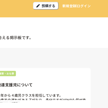
新規登録
ログイン
投稿する
合える掲示板です。
保育・お仕事
発達支援児について
今年から４歳児クラスを担任しています。

一歳半の遅れがある子がおり、多分ですがADHDも併せ持
グレー
4歳児
っていると思います。
