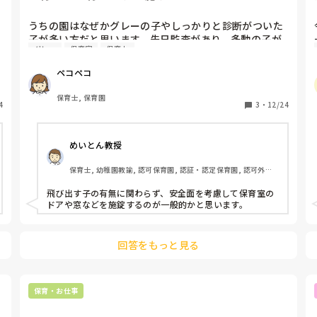
うちの園はなぜかグレーの子やしっかりと診断がついた
子が多い方だと思います。先日監査があり、多動の子が
グレー
保育室
保育士
部屋から飛び出した姿を見て「保育室に鍵をかけてくだ
さい」と言われ、次の日には全ての保育室に鍵がつき、
ペコペコ
必ず施錠するようにと言われました。鍵は大人しか触れ
ないくらい高い所で、左右に回すだけで開閉できるもの
保育士, 保育園
4
です。でも、保育室に子どもがいるのに鍵をするって動
3
・
12/24
物園みたいで私は嫌です。保育室を飛び出す子が多いか
ら鍵をするのって普通なんでか？？
めいとん教授
保育士, 幼稚園教諭, 認可保育園, 認証・認定保育園, 認可外保
育園, 小規模認可保育園, 管理職
飛び出す子の有無に関わらず、安全面を考慮して保育室の
ドアや窓などを施錠するのが一般的かと思います。
回答をもっと見る
保育・お仕事