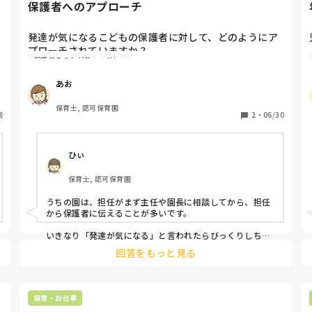
保護者へのアプローチ
発達が気になるこどもの保護者に対して、どのようにア
プローチされていますか？

保護者のつながり
グレー
担任と主任もしくは園長が保護者にアプローチする園が
あお
あれば、園側からは何もアプローチをしない園もありま
す。

保育士, 認可保育園
前
2
・
06/30
勤務先ではいかがですか？
ひぃ
保育士, 認可保育園
うちの園は、担任がまず主任や園長に相談してから、担任
から保護者に伝えることが多いです。

いきなり「発達が気になる」と言われたらびっくりしちゃ
うと思うので「最近こんな様子があって〜」と事実をやわ
回答をもっと見る
らかく伝えるようにしています。

信頼関係がないとなかなか難しいので、普段のコミュニケ
ーションも大事にしていますよ😊
保育・お仕事