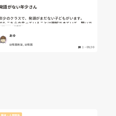
ほかのお子さんは走る・探す要素も楽しめました。

発語がない年少さん
あとは『協力おえかき』も盛り上がりました。大きい紙に
テーマだけ決めて（海・花火・宇宙など）、描く・貼る・
色を選ぶなど役割を自由にすると、それぞれ得意が出やす
年少のクラスで、発語がまだない子どもがいます。

かったです。

でもこちらの言っていることは理解できていて、賢いで
グレー
3歳児
す。

20分設定なら、導入3分→活動12分→共有5分くらいで、
脱走したり少しグレーかな？と思われる部分もあります
最後に“〇〇が上手だったね”と結果より参加を拾うとまと
あゆ
が…

まりやすかった印象です☺️
どうすれば発語に繋がりますか？
幼稚園教諭, 幼稚園
1
・
09/30
職場・人間関係