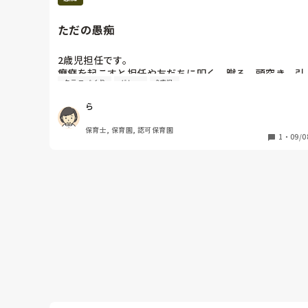
ただの愚痴
2歳児担任です。

癇癪を起こすと担任や友だちに叩く、蹴る、頭突き、引
クラスづくり
グレー
2歳児
っ掻く、つねる、唾を吐く、椅子やおもちゃを投げる、
2階にまで聞こえるような大きさの奇声を上げる子がい
ら
ます。

他の子もイヤイヤがすごくて、叩いたり、奇声を上げた
保育士, 保育園, 認可保育園
りしています。

1
・
09/0
今日も引っ掻かれて腕に傷がつきました。

この前、同職の友だちと話してる時に「仕事楽しい？」
という話になって、色々思い返したら上記のようなこと
がほぼ毎日続いてて、すぐに「楽しい」と言えませんで
した。

全然病んでないし、「あーまたか〜はいはい〜」という
感じで流していますが、普通にむかくし疲れるんだよな
あ。2歳3回目だけど初めてだよこんなの…