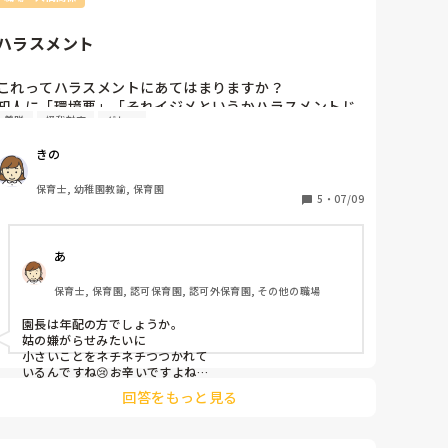
ハラスメント
これってハラスメントにあてはまりますか？

知人に「環境悪」「それイジメというかハラスメントじ
着脱
怪我対応
グレー
ゃない？」と言われていて、出勤時涙が出ます。

きの
今派遣で保育園フルタイムです。

保育士, 幼稚園教諭, 保育園
園長先生から常に「何分までに(5~10分)」「あと何分あ
5
・
07/09
るから(4分とか)これやって」と仕事を言われます。

行事での子どもへのプレゼント詰めを5分でと言われま
あ
す。他の先生に見本で「こんな感じ！」と言われ見本通
り詰めていたら園長に「これはプレゼントだからこんな
保育士, 保育園, 認可保育園, 認可外保育園, その他の職場
んじゃ渡せない。向きも揃えて袋もシワがつかないよう
にして渡された人の気持ちを考えて」と。そこまで丁寧
園長は年配の方でしょうか。

にやって5分以内は正直無理です。

姑の嫌がらせみたいに

小さいことをネチネチつつかれて

そういった感じで短めの時間設定で仕事を頼まれ終わら
いるんですね😢お辛いですよね

なければ「本当は○時に終わるはずなんだけど、、今何
回答をもっと見る
分遅れてるから、、」と言われます。

見てる感じ、

決してのんびりしていません。丁寧にできる最速でして
指導とも取れるし、課題な要求にも
