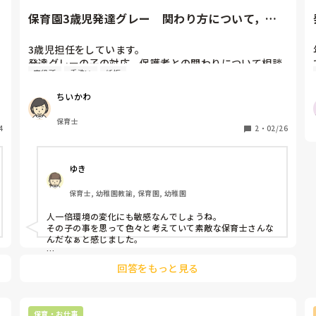
保育園3歳児発達グレー　関わり方について，ア
ドバイスお願いします。
3歳児担任をしています。

発達グレーの子の対応、保護者との関わりについて相談
市役所
手洗い
妊娠
です。

ちいかわ
★1歳児より入園。その時から、保育士目線で、あれ？ち
ょっと個別対応が必要な子かな？と様子見。

保育士
4
★2歳児では、思いっきり個別対応。言葉も出ない，強
2
・
02/26
い癇癪。生活面の自立がない。

⇨保護者面談入れましたが、両親自身に危機感がない。

ゆき
保育園では個別対応をしていることも伝えていました
が、【早生まれだから、、】で、受け入れられない様
保育士, 幼稚園教諭, 保育園, 幼稚園
子。

1歳児の時点で，市役所から保育園に来る，臨床心理士さ
人一倍環境の変化にも敏感なんでしょうね。

ん，発達の専門関係の人に年3回程見てもらっていまし
その子の事を思って色々と考えていて素敵な保育士さんな
たが、声を揃えて今後も，個別対応。幼児クラスになる
んだなぁと感じました。

時に混合保育をすすめていくべきと言われています。

今は環境の変化もあり、今まで出来ていたことを出来なく
★3歳児。

回答をもっと見る
なったり甘えたいという気持ちがあるのでそれを受け止め
いよいよ幼児クラス。

つつも、自分で出来ることを探していきたいですよね。

言葉も，増え、指示も通るようになった。

切り替えもできるようになり、着替え，食事みるみるう
手洗いなど一緒にやりつつも「あれ蛇口がひねれなくなっ
保育・お仕事