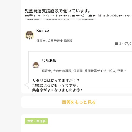
あっちにもこっちにも走り回る子がいると1人では対応出
来ないですよね。。

児童発達支援施設で働いています。

要支援児とも関係が出来、私といることが安全基地と思っ
開業して半年以上になりますが、未だ利用者が少ないで
てくれと、自分のもとに帰ってきてくれるので、少し落ち
専門機関
子育て支援センター
児童指導員
す。見学や体験される方も一カ月に一回来てくるかとい
着いたかとも思います。

った感じで、それで少しずつ利用者が増えていっていま
保育士不足の中、要支援児がふえ、法的にはクリアしてい
Koinco
す。

ても手が足りないですよね。

メンタルやられないようにリフレッシュしながら頑張りま
私たち従業員ができることとして、InstagramなどSNS
保育士, 児童発達支援施設
しょうね。
でアピールしています。

3
・
07/0
他の施設では、どのようにして集客を増やしていってい
るのか教えて頂きたいです。よろしくお願いします。
わたあめ
保育士, その他の職種, 保育園, 放課後等デイサービス, 児童発
達支援施設
リタリコは使ってますか！？

地域によるかも‥？ですが、

集客率がよくなりましたよ🥺！

あと、小学校や幼稚園に

回答をもっと見る
ビラ配り、

近所の住宅にビラ配りとか

地域の図書館とかの広告置いていいところだったら置かせ
てもらったりしてました！

保育・お仕事