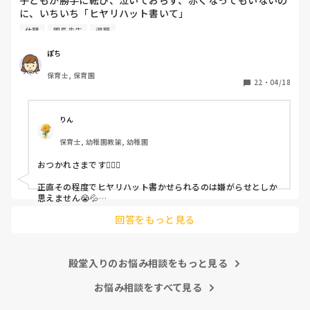
子どもが勝手に転び、泣いておらず、赤くなってもいないの
に、いちいち「ヒヤリハット書いて」

と書かされ

休憩
園長先生
退職
休憩時間に書くしかなく、辛いです

（そう言う本人は書かない）

ぽち
保育士, 保育園
しかも、上司に↑この内容でも

22
・
04/18
「どうしたらなくせるか」

ちゃんと考えて対策を練って書き込むようにと。

呼ばれて一緒に対策を考えさせられること多数

りん
保育士, 幼稚園教諭, 幼稚園
これだけで30〜40分拘束されて辛いです

おつかれさまです🙇🏻‍♀️

皆さんの園はどうですか?
正直その程度でヒヤリハット書かせられるのは嫌がらせとしか
思えません😭💦

他の先生方も同様のことをされているのでしょうか？

回答をもっと見る
あまりご無理されませんよう…😢
殿堂入りのお悩み相談をもっと見る
お悩み相談をすべて見る