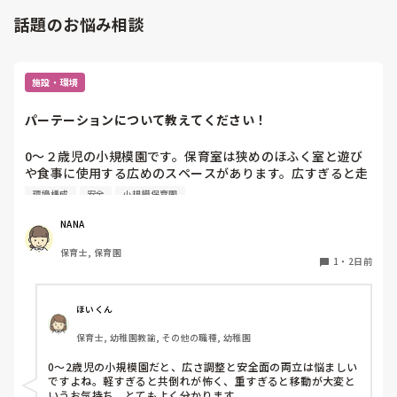
話題のお悩み相談
施設・環境
パーテーションについて教えてください！
0〜２歳児の小規模園です。保育室は狭めのほふく室と遊び
や食事に使用する広めのスペースがあります。広すぎると走
り回ったりして落ち着かないので、活動によってパーテーシ
環境構成
安全
小規模保育園
ョンで仕切っています。このパーテーションがウレタンのよ
うな素材で軽いので、ちょっと体が当たると倒れたり、つか
NANA
まり立ちが不安定な子にとっては共倒れになったりで危険で
保育士, 保育園
す。かと言って固定してしまうと活動によって柔軟に移動す
1
・
2日前
ることができなくなってしまうし…以前勤務していた園では
しっかりした重いものを置いていましたが、移動が大変で使
い勝手が悪く、子どもがぶつかって倒れた時に怖い思いをし
ほいくん
ました。

保育士, 幼稚園教諭, その他の職種, 幼稚園
皆さんの園ではどんなもので工夫されていますか？
0〜2歳児の小規模園だと、広さ調整と安全面の両立は悩ましい
ですよね。軽すぎると共倒れが怖く、重すぎると移動が大変と
いうお気持ち、とてもよく分かります。
