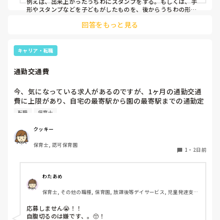
例えば、出来上がったうちわにスタンプをする。もしくは、手
形やスタンプなどを子どもがしたものを、後からうちわの形に
切る。1歳児なんて集中できないです。興味を持って来てくれ
回答をもっと見る
ただけで十分です。

お部屋では、ビニールシートを敷いて、片栗粉粘土、寒天や春
雨遊び、氷遊び、など間食遊びをたくさん行っています。

キャリア・転職
ホールに行っているクラスにお邪魔するのも良いかなと思いま
通勤交通費
す！いつもと違うおもちゃ、室内に興味津々です！
今、気になっている求人があるのですが、1ヶ月の通勤交通
費に上限があり、自宅の最寄駅から園の最寄駅までの通勤定
期代が5,000円ほどオーバーします

転職
保育士
たかが5,000円と考えるか…

私としてはなかなか大きい金額なので、この時点で応募を迷
クッキー
っているのですが、皆さんならどうしますか？
保育士, 認可保育園
1
・
2日前
わたあめ
保育士, その他の職種, 保育園, 放課後等デイサービス, 児童発達支援
施設
応募しません😭！！

自腹切るのは嫌です、。🥺！
