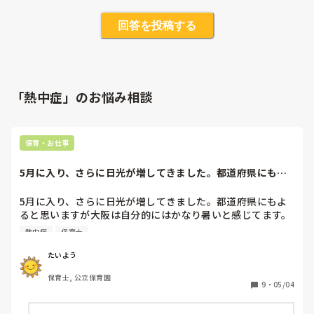
回答を投稿する
「熱中症」のお悩み相談
保育・お仕事
5月に入り、さらに日光が増してきました。都道府県にもよ
ると思いますが大...
5月に入り、さらに日光が増してきました。都道府県にもよ
ると思いますが大阪は自分的にはかなり暑いと感じてます。
熱中症日射病に皆さんはどのように気をつけてますか？男性
熱中症
保育士
保育士の方が在籍してる園ではどんな格好をしていますか？
自分はキャップをかぶっているだけで、襟元は日光にあたっ
たいよう
てて、部屋に戻ると少し辛い時もあります...（体調が）子ど
保育士, 公立保育園
もと同時に自分を守る方法を教えてほしいです！
9
・
05/04