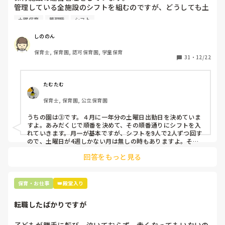
管理している全施設のシフトを組むのですが、どうしても土
曜保育だけは入れる方が少なく、いつも苦労しています。

土曜保育
管理職
シフト
応募の段階では皆、月1〜2回の土曜出勤があることに同意し
て入職しているはずですが、いざ勤務が始まると一日も土曜
しののん
出勤が出来ない方ばかりです。

保育士, 保育園, 認可保育園, 学童保育
31
・
12/22
そこで、

①土曜日の希望休は2日まで、と制限をかける

②毎月、必ず土曜保育に入ることのできる日を1日だけピッ
たむたむ
クアップしてもらう

保育士, 保育園, 公立保育園
③仮シフトが出た時、土曜出勤が難しければ自身で代わりの
人を交渉して見つけてもらう

うちの園は③です。４月に一年分の土曜日出勤日を決めていま
すよ。あみだくじで順番を決めて、その順番通りにシフトを入
上記のいずれかの対策を取り入れることを考えています。

れていきます。月一が基本ですが、シフトを9人で2人ずつ回す
ので、土曜日が4週しかない月は無しの時もありますよ。その
土曜日が出られない人は、同じシフト時間の人と自分で交代し
是非、現場の方の意見をお聞かせください。
回答をもっと見る
て貰い、主任に報告してます。
保育・お仕事
👑殿堂入り
転職したばかりですが