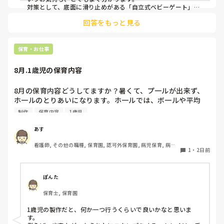
対策として、底面に滑り止めがある「自立式ベビーゲート」な
ら、つかまり立ちでも倒れにくく移動も楽でおすすめです。ま
回答をもっと見る
た、ストッパー付きキャスターをつけたロー棚を仕切りにすれ
ば、倒れず収納にもなって一石二鳥です。

今のウレタン製を活かすなら、壁や固定家具で挟む配置にした
り、脚元に水入りペットボトルなどの重りを付けて補強してみ
保育・お仕事
てくださいね。安全で使いやすい方法が見つかるよう応援して
8月.1歳児の保育内容
8月の保育内容どうしてますか？暑くて、プ一ルが出来ず、
ホ一ルのとりあいになります。ホ一ルでは、ボ一ルや平均
台、風船で遊んでいます。製作で、うちわや望遠鏡や風鈴🎐
制作
保育内容
1歳児
製作をしたりしますが、なかなか、集中できません。1歳児
クラスです、玩具で遊ばせながら、何人かずつよんで、やっ
あす
ています。何か、いいアイデアや、工夫など、何でもいいの
看護師, その他の職種, 保育園, 認可外保育園, 病児保育, 病院
で、教えて下さい。
1
・
2日前
内保育, その他の職場
ぽんた
保育士, 保育園
1歳児の製作だと、何か一つ行うくらいで良いかなと思いま
す。
