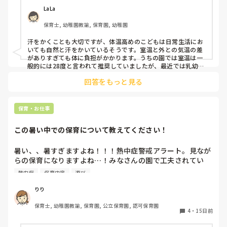
LaLa
保育士, 幼稚園教諭, 保育園, 幼稚園
汗をかくことも大切ですが、体温高めのこどもは日常生活にお
いても自然と汗をかいているそうです。室温と外との気温の差
がありすぎても体に負担がかかります。うちの園では室温は一
般的には28度と言われて推奨していましたが、最近では乳幼
児、高齢者がいる場合25℃～27℃の調整と湿度60％の管理と
回答をもっと見る
言われています。

子どもや大人が長く過ごす保育室内がその対象と考えていま
す。また、水遊び後の室温は子どもの体温が下がっているの
で、室温が低いと寒く感じます。室温を下げ過ぎる事がないよ
保育・お仕事
うに気を付けて日々過ごしています。
この暑い中での保育について教えてください！
暑い、、暑すぎますよね！！！熱中症警戒アラート。見なが
らの保育になりますよね…！みなさんの園で工夫されてい
る、暑さのしのぎ方や、暑さ対策などはありますか？ぜひ教
熱中症
保育内容
遊び
えてください🥵☀️参考にさせてください✨
りり
保育士, 幼稚園教諭, 保育園, 公立保育園, 認可保育園
4
・
15日前