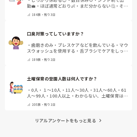
勤💼
・
ほぼ通常どおり👶
・
まだ分からない🤔
・
その
他(コメントで教えてください)
184
票・
残り3日
口臭対策ってしていますか？
・
歯磨きのみ
・
ブレスケアなどを飲んでいる
・
マウ
スウォッシュを使用する
・
舌ブラシでケアをしっか
りする
・
フリスクをかじる
・
気にしたことない
・
そ
189
票・
残り2日
の他(コメントで教えて下さい)
土曜保育の登園人数は何人ですか？
・
0人
・
１～10人
・
11人～30人
・
31人～60人
・
61
人～99人
・
100人以上
・
わからない、土曜保育はな
い
・
その他(コメントで教えて下さい)
205
票・
残り1日
リアルアンケートをもっと見る