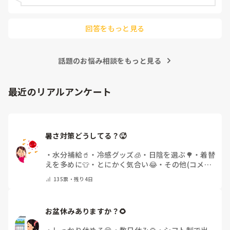
回答をもっと見る
話題のお悩み相談をもっと見る
最近のリアルアンケート
暑さ対策どうしてる？🥵
・
水分補給🥤
・
冷感グッズ🧊
・
日陰を選ぶ🌳
・
着替
えを多めに👕
・
とにかく気合い😂
・
その他(コメン
トで教えてください)
135
票・
残り4日
お盆休みありますか？🌻
・
しっかり休める😊
・
数日休み🌻
・
シフト制で出