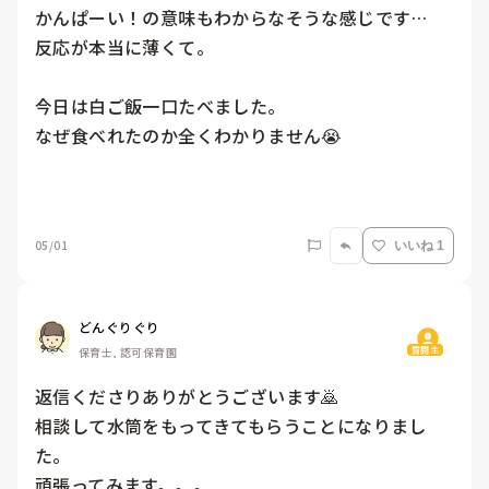
かんぱーい！の意味もわからなそうな感じです…

反応が本当に薄くて。

今日は白ご飯一口たべました。

なぜ食べれたのか全くわかりません😭

05/01
いいね 1
どんぐりぐり
質問主
保育士, 認可保育園
返信くださりありがとうございます🙇

相談して水筒をもってきてもらうことになりまし
た。

頑張ってみます。。。