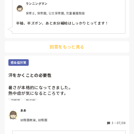
ランニングマン
保育士, 保育園, 公立保育園, 児童養護施設
半袖、半ズボン、あと水分補給はしっかりとってます！
回答をもっと見る
感染症対策
汗をかくことの必要性
暑さが本格的になってきました。

熱中症が気になるところです。

冷房をつける必要があるのですが、ずっとキンキンに冷えた
冷暖房
熱中症
室内にいることにもすこし疑問があります。

子どもは『汗をかく』という経験も、体の機能として必要な
ああ
のではないか…と。

幼稚園教諭, 幼稚園
そのあたりのことに関して、教えていただけないでしょう
3
・
07/08
か？