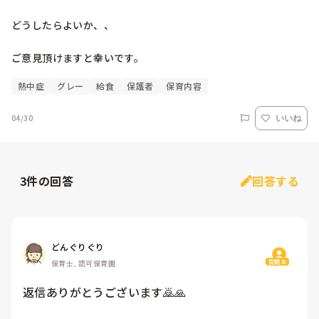
どうしたらよいか、、

ご意見頂けますと幸いです。
熱中症
グレー
給食
保護者
保育内容
04/30
いいね
3
件の回答
回答する
どんぐりぐり
質問主
保育士, 認可保育園
返信ありがとうございます🙇🙏
