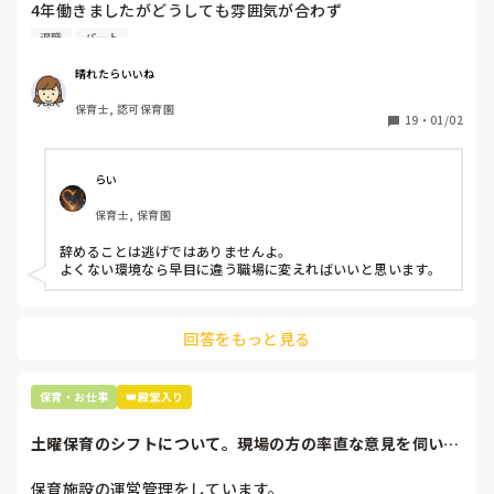
4年働きましたがどうしても雰囲気が合わず

退職しようと思っています。

退職
パート
周りの職員は、勤続10年以上から何十年という先生がほとん
晴れたらいいね
どです。

保育士, 認可保育園
保護者子どもの愚痴悪口が多く、

19
・
01/02
子どもの前でも

今で言う不適切保育も　

仕方ないよね

らい
もう何も言わずに

保育士, 保育園
子どもの言いなりになればいいんだね

などいう意見で…

辞めることは逃げではありませんよ。

よくない環境なら早目に違う職場に変えればいいと思います。
上の先生に相談することは難しそうです。

主任は同じ考えですし、園長は不在のことが多いです。

回答をもっと見る
最後の職場にしようと思っていましたが

正直苦しい。

辞めることは逃げ、と、過去辞めた人も何年も言われ続けて
保育・お仕事
👑殿堂入り
土曜保育のシフトについて。現場の方の率直な意見を伺いた
いです。
保育施設の運営管理をしています。
