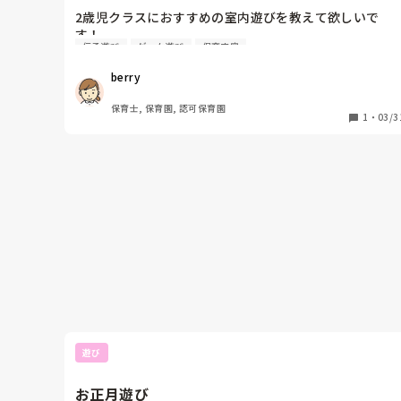
2歳児クラスにおすすめの室内遊びを教えて欲しいで
す！

伝承遊び
ゲーム遊び
保育内容
ホールなど広い場所で遊ぶことを想定しています。

ホールなので走り回ったりできる環境ですが、集団で何
berry
かをするってなった時に2歳児がどのぐらいできるのか
がイメージ湧かないので、しっぽ取りゲーム、など具体
保育士, 保育園, 認可保育園
的な遊びがあると助かります♩
1
・
03/3
遊び
お正月遊び