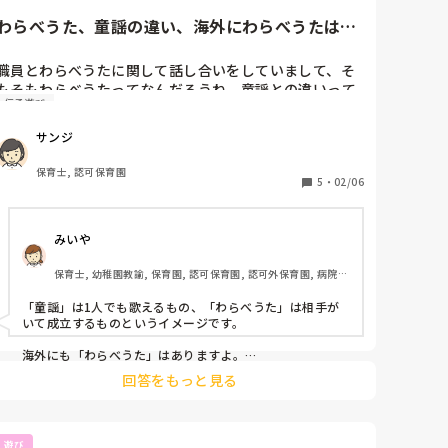
わらべうた、童謡の違い、海外にわらべうたはあ
るのか
職員とわらべうたに関して話し合いをしていまして、そ
もそもわらべうたってなんだろうね、童謡との違いって
伝承遊び
なんだろう。海外にわらべうたと同じ存在のものはある
のかと話題になりました。

サンジ
どなたか分かる方いらっしゃいますか？
保育士, 認可保育園
5
・
02/06
みいや
保育士, 幼稚園教諭, 保育園, 認可保育園, 認可外保育園, 病院内
保育
「童謡」は1人でも歌えるもの、「わらべうた」は相手が
いて成立するものというイメージです。

海外にも「わらべうた」はありますよ。

私、大学生の頃に英語のわらべうた遊びのボランティアス
回答をもっと見る
タッフをしていました！

今も我が子を連れて遊びに行かせてもらっています☺️
遊び