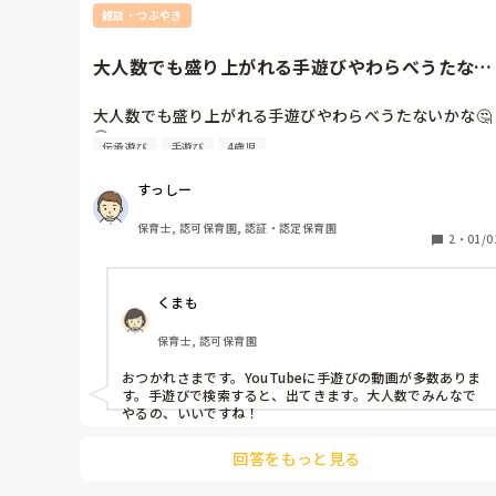
雑談・つぶやき
大人数でも盛り上がれる手遊びやわらべうたない
かな🤔🤔
大人数でも盛り上がれる手遊びやわらべうたないかな🤔
🤔
伝承遊び
手遊び
4歳児
すっしー
保育士, 認可保育園, 認証・認定保育園
2
・
01/0
くまも
保育士, 認可保育園
おつかれさまです。YouTubeに手遊びの動画が多数ありま
す。手遊びで検索すると、出てきます。大人数でみんなで
やるの、いいですね！
回答をもっと見る