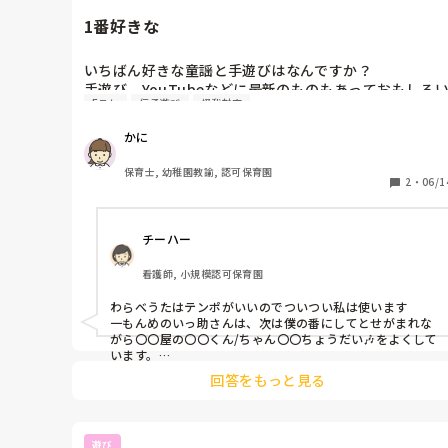
1番好きな
いちばん好きな童謡と手遊びはなんですか？

手遊び、YouTubeなどに最新のものもあっておもしろ
Eテレ
伝承遊び
怪我対応
ですよね。あと同じ手遊びでも歌詞や振り付けが違うの
も伝承遊びだな〜と感じます！

かに
わたしは最近童謡よりも子どもとおかあさんといっしょ
から歌を仕入れて歌ってしまいがちです😅
保育士, 幼稚園教諭, 認可保育園
2
・
06/1
チーハー
看護師, 小規模認可保育園
わらべうたはテンポがいいのでついつい私は使います

一もんめのいっ助さんは、次は僕の番にしてとせがまれな
がら〇〇屋の〇〇くん/ちゃん〇〇ちょうだい🎶をよくして
います。

新しい歌も楽しい歌たくさんありますね🎶

回答をもっと見る
〇〇屋は前もってネタをいくつか準備しておくと、スムー
ズに歌えますよ🎶
遊び