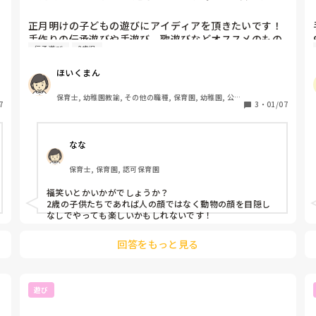
です！手作りの伝承遊びや手...
正月明けの子どもの遊びにアイディアを頂きたいです！
手作りの伝承遊びや手遊び、歌遊びなどオススメのもの
伝承遊び
2歳児
がありましたら教えてください♪2歳児クラスで15名で
す！保育士があらかじめ作る手間がある分には問題あり
ほいくまん
ません！よろしくお願いいたします！
保育士, 幼稚園教諭, その他の職種, 保育園, 幼稚園, 公立
7
3
・
01/07
保育園, 認可保育園, 認証・認定保育園, 学童保育, 児童
施設
なな
保育士, 保育園, 認可保育園
福笑いとかいかがでしょうか？

2歳の子供たちであれば人の顔ではなく動物の顔を目隠し
なしでやっても楽しいかもしれないです！
回答をもっと見る
遊び