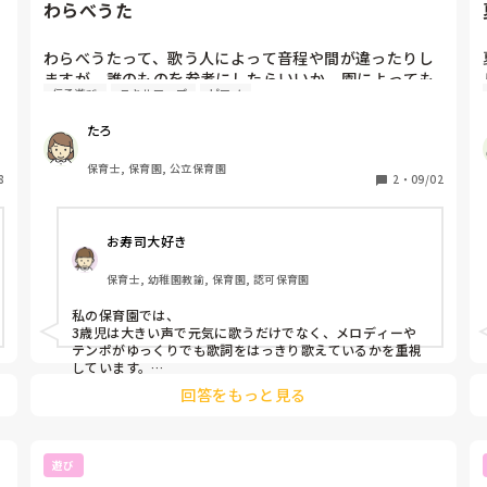
わらべうた
わらべうたって、歌う人によって音程や間が違ったりし
ますが、誰のものを参考にしたらいいか、園によっても
伝承遊び
スキルアップ
ピアノ
違うしとても難しく感じてしまいます。

わらべうたを大切に保育されている園では、何を1番大
たろ
事に歌いますか？（音程をあわせる、子どもの様子をみ
る、たくさんのわらべうたを歌うなど）

保育士, 保育園, 公立保育園
8
どこで、どんな本や研修で勉強されたかも教えてほしい
2
・
09/02
です。
お寿司大好き
保育士, 幼稚園教諭, 保育園, 認可保育園
私の保育園では、

3歳児は大きい声で元気に歌うだけでなく、メロディーや
テンポがゆっくりでも歌詞をはっきり歌えているかを重視
しています。

回答をもっと見る
4、5歳児は、担任が歌って見せて、歌詞をはっきり歌うだ
けでなく、音程を合わせたり、抑揚を付けて歌うことを重
視しています。
遊び