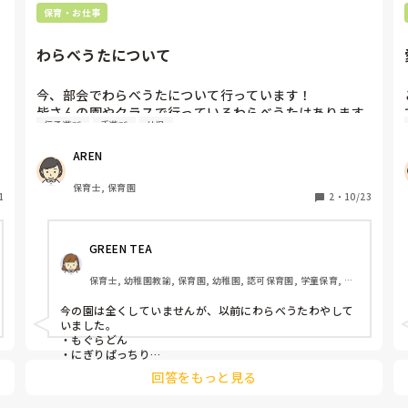
保育・お仕事
わらべうたについて
今、部会でわらべうたについて行っています！

皆さんの園やクラスで行っているわらべうたはあります
伝承遊び
手遊び
幼児
か？

教えてください！
AREN
保育士, 保育園
1
2
・
10/23
GREEN TEA
保育士, 幼稚園教諭, 保育園, 幼稚園, 認可保育園, 学童保育, そ
の他の職場
今の園は全くしていませんが、以前にわらべうたわやして
いました。

・もぐらどん

・にぎりぱっちり

・でんでらりゅうば

回答をもっと見る
・おてぶしてぶし

・にんどころ
