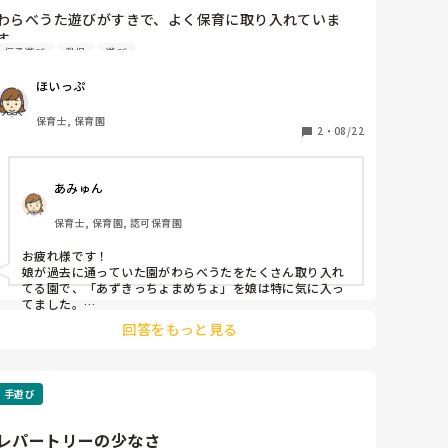
わらべうた遊びがすきで、よく保育に取り入れていま
す。

伝承遊び
乳児
遊び
特に乳児向けの歌でレパートリーを増やしたいのでご存
知の歌や遊びを教えてください！

ほいっぷ
よくやるのは「どてかぼちゃ」「ももやももや」「おお
かぜこい」「なべのなかのくり」などです！
保育士, 保育園
2
・
08/22
あみゅん
保育士, 保育園, 認可保育園
お疲れ様です！

娘が過去に通っていた園がわらべうたをたくさん取り入れ
てる園で、「あずきっちょまめちょ」を娘は特に気に入っ
てました。

歩ける子に対してですが、保育者とむかい合わせに手を繋
回答をもっと見る
ぎ、「あずきちょまめちよ」で屈伸、「やかんのつぶれっ
手遊び
レパートリーの少なさ