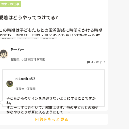
保育・お仕事
愛着はどうやってつけてる?
この時期は子どもたちとの愛着形成に時間をかける時期
ですね。園では、目交・肌とのふれあい(体を使った遊
伝承遊び
スキンシップ
保育内容
び、わらべうたなど用いた体あそび)、事あるごとに見て
いるよサイン、アイコンタクト、ムギュを行っていま
チーハー
す。

担当の子どもとどのように愛着をつけていますか?
看護師, 小規模認可保育園
4
・
05/17
nikoniko32
保育士, 保育園
子どもからのサインを見逃さないようにすることですか
ね。

すこーしずつ近付いて、邪魔はせず、他の子どもとの穏や
かなやりとりが耳に入るようにして…

子どものキャラクターにもよりますが、コチラを気にして
回答をもっと見る
くれたら待ちます😊

自分のテリトリーがある子もいるので、無理してこじ開け