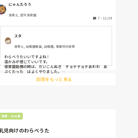
季節や行事に使える歌や遊びを教えてもらって自分の引き
にゃんたろう
出しが増えた気持ちになりました！

頭を使うキャリアアップ研修などは大変ですが、自分の保
保育士, 認可保育園
育の引き出しになる研修は、楽しいですよね！

7
・
11/18
みなさんは、わらべうたしってますか?

保育にとりいれている方いますかー？
スタ
保育士, 幼稚園教諭, 幼稚園, 事業所内保育
わらべうたいいですよね！

温かみが感じていいです。

保育園勤務の時は、だいこんぬき　チョチチョチあわわ　あ
ぶくたった　はよくやりました。

今は、幼稚園4歳児ですが　花いちもんめ　だるまさんがこ
回答をもっと見る
ろんだ　なべなべそこぬけかごめかごめ　ちゃつぼを遊びの
時間にやってます。

どの年齢でも、触れ合えるわらべうたは皆さんに伝えていき
たいものです。

やはり心を豊かにする栄養です。
保育・お仕事
乳児向けのわらべうた