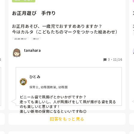
お正月遊び　手作り
お正月あそび、一歳児でおすすめありますか？

今はカルタ（こどもたちのマークをつかった絵あわせ）
を、考えています。他にもおすすめあったら教えてくだ
伝承遊び
遊び
さい。
tanahara
5
3
・
11/16
ひとみ
保育士, 幼稚園教諭, 幼稚園
ビニール袋で凧揚げとかいかがですか？

走っても楽しいし、人が凧揚げをして凧が揚がる姿を見る
のも楽しいと思います！

楽しい新年の保育になるといいですね😊
回答をもっと見る