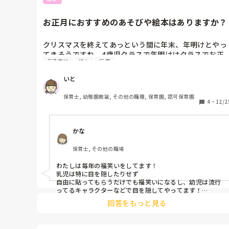
お正月におすすめのあそびや絵本はありますか？
クリスマスを終えてあっという間に年末、年明けとやっ
てきそうですね。4歳児クラスで年明けはクラスでお正
伝承遊び
絵本
行事
月あそびとしてこままわしや羽子板、たこあげ、郵便屋
さんごっこなど季節ならではの雰囲気をみんなで楽しみ
いと
たいと思っています。みなさんおすすめのあそびや絵本
などありますでしょうか？よろしくお願いします。
保育士, 幼稚園教諭, その他の職種, 保育園, 認可保育園
4
・
12/2
かな
保育士, その他の職場
わたしは毎年の福笑いをしてます！

乳児は特に目を隠したりせず

自由に貼ってもらうだけでも福笑いになるし、幼児は流行
ってるキャラクターなどで目を隠してやってます！

とっても盛り上がりますし

回答をもっと見る
個性も出るしおすすめです★