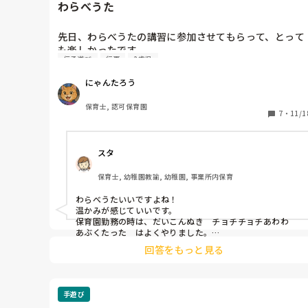
わらべうた
先日、わらべうたの講習に参加させてもらって、とって
も楽しかったです。

伝承遊び
行事
2歳児
でも歌詞や音程を覚えるのがむずかしいのです。

季節や行事に使える歌や遊びを教えてもらって自分の引
にゃんたろう
き出しが増えた気持ちになりました！

頭を使うキャリアアップ研修などは大変ですが、自分の
保育士, 認可保育園
保育の引き出しになる研修は、楽しいですよね！

7
・
11/1
みなさんは、わらべうたしってますか?

保育にとりいれている方いますかー？
スタ
保育士, 幼稚園教諭, 幼稚園, 事業所内保育
わらべうたいいですよね！

温かみが感じていいです。

保育園勤務の時は、だいこんぬき　チョチチョチあわわ　
あぶくたった　はよくやりました。

今は、幼稚園4歳児ですが　花いちもんめ　だるまさんが
回答をもっと見る
ころんだ　なべなべそこぬけかごめかごめ　ちゃつぼを遊
びの時間にやってます。

どの年齢でも、触れ合えるわらべうたは皆さんに伝えてい
きたいものです。

手遊び
やはり心を豊かにする栄養です。