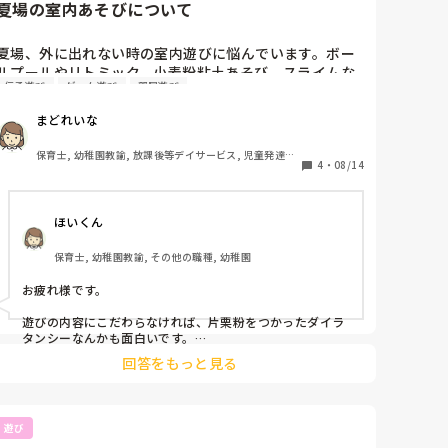
ーが少ないですが、こんな感じにしてから少しずつ増えて
夏場の室内あそびについて
いるように感じます！ご参考になれば嬉しいです✨️
夏場、外に出れない時の室内遊びに悩んでいます。ボー
ルプールやリトミック、小麦粉粘土あそび、スライムな
伝承遊び
ゲーム遊び
部屋遊び
どしました。他にも何かアイデアがあればぜひ教えてい
ただきたいです。よろしくお願いします！
まどれいな
保育士, 幼稚園教諭, 放課後等デイサービス, 児童発達支
4
・
08/14
援施設
ほいくん
保育士, 幼稚園教諭, その他の職種, 幼稚園
お疲れ様です。

遊びの内容にこだわらなければ、片栗粉をつかったダイラ
タンシーなんかも面白いです。

回答をもっと見る
感触が独特で子どもたちも夢中になっていました！
遊び