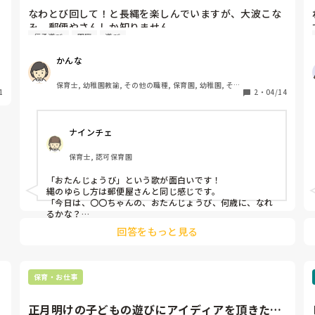
なわとび回して！と長縄を楽しんでいますが、大波こな
み、郵便やさんしか知りません。

伝承遊び
園庭
遊び
他に、長縄跳びの歌ってどんなものがあるのかな？と気
になりました。教えてください！
かんな
保育士, 幼稚園教諭, その他の職種, 保育園, 幼稚園, その
1
2
・
04/14
他の職場
ナインチェ
保育士, 認可保育園
「おたんじょうび」という歌が面白いです！

縄のゆらし方は郵便屋さんと同じ感じです。

「今日は、〇〇ちゃんの、おたんじょうび、何歳に、なれ
るかな？

そーれ！1歳、2歳、、、」と飛んだ回数分歳を取っていく
回答をもっと見る
ものです！
保育・お仕事
正月明けの子どもの遊びにアイディアを頂きたい