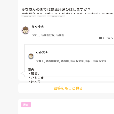
みなさんの園ではお正月遊びはしますか？

室内屋外ともに教えてください！また工夫などしてます
伝承遊び
遊び
幼稚園教諭
か？

お正月遊びはではないですが私の園では各クラス鏡餅を
みんそん
飾り鏡開きもします！
保育士, 幼稚園教諭, 幼稚園
8
・
01/0
crib354
保育士, 幼稚園教諭, 幼稚園, 認可保育園, 認証・認定保育園
室内

・服笑い

・ひもこま

・けん玉

屋外

回答をもっと見る
・子どもから希望があれば凧上げ

をしています！！

基本、子どもたちにお正月お家で何したか聞いて、園でや
遊び
りたいと言ってきたものをだして一緒に楽しんでいます！