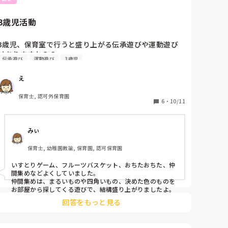
3歳児活動
3歳児、保育室で行うと盛り上がる伝承遊びや運動遊び
はありますか？？
伝承遊び
運動遊び
3歳児
え
保育士, 認可外保育園
6
・
10/11
みぃ
保育士, 幼稚園教諭, 保育園, 認可保育園
いすとりゲーム、フルーツバスケット、おちたおちた、仲
間集めなどよくしていました。

仲間集めは、まるいものや四角いもの、決めた色のものを
お部屋から探してくる遊びで、結構盛り上がりましたよ。
回答をもっと見る