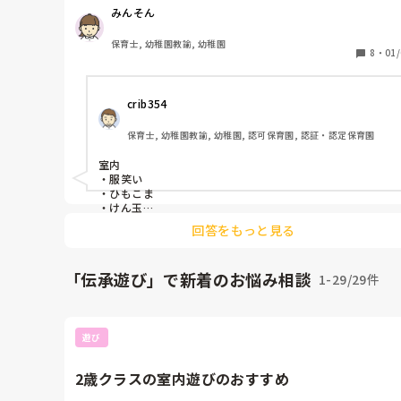
お正月遊びはではないですが私の園では各クラス鏡餅を
みんそん
り鏡開きもします！
保育士, 幼稚園教諭, 幼稚園
8
・
01/
crib354
保育士, 幼稚園教諭, 幼稚園, 認可保育園, 認証・認定保育園
室内

・服笑い

・ひもこま

・けん玉

屋外

回答をもっと見る
・子どもから希望があれば凧上げ

をしています！！

「伝承遊び」で新着のお悩み相談
1-29/29件
基本、子どもたちにお正月お家で何したか聞いて、園でやり
たいと言ってきたものをだして一緒に楽しんでいます！
遊び
2歳クラスの室内遊びのおすすめ