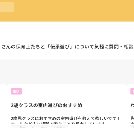
くさんの
保育士
たちと「
伝承遊び
」について気軽に質問・相談
遊び
2歳クラスの室内遊びのおすすめ
2歳児クラスにおすすめの室内遊びを教えて欲しいです！

ホールなど広い場所で遊ぶことを想定しています。

伝承遊び
ゲーム遊び
保育内容
ホールなので走り回ったりできる環境ですが、集団で何か