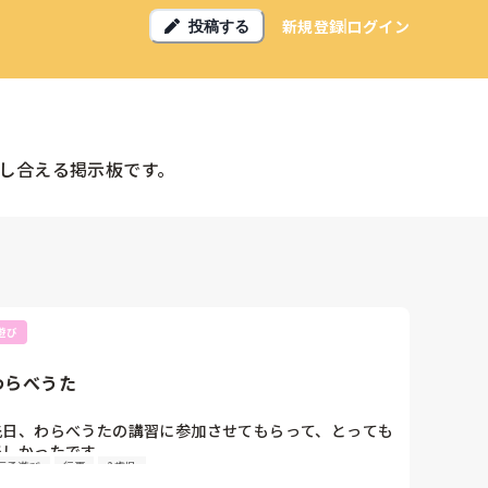
新規登録
ログイン
投稿する
し合える掲示板です。
遊び
わらべうた
先日、わらべうたの講習に参加させてもらって、とっても
楽しかったです。

伝承遊び
行事
2歳児
でも歌詞や音程を覚えるのがむずかしいのです。
