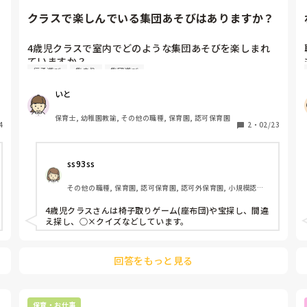
クラスで楽しんでいる集団あそびはありますか？
4歳児クラスで室内でどのような集団あそびを楽しまれ
い
ていますか？

伝承遊び
集まり
集団遊び
お集まりのあとにフルーツバスケットやおおあらし、わ
いと
らべうたあそびなどを取り入れてみんなでいっしょに楽
しむ経験を大切にできたらなと思っています！

保育士, 幼稚園教諭, その他の職種, 保育園, 認可保育園
4
2
・
02/23
クラスで楽しんでいる集団あそびがあればぜひ教えてほ
しいです。
ss93ss
その他の職種, 保育園, 認可保育園, 認可外保育園, 小規模認可
保育園
4歳児クラスさんは椅子取りゲーム(座布団)や宝探し、間違
え探し、○×クイズなどしています。
回答をもっと見る
保育・お仕事