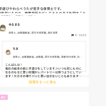
手遊びやわらべうたが苦手な保育士です。

9年目にもなり、複数担任などしてるとクラスを回すこと
伝承遊び
手遊び
ピアノ
が多くなり手遊びの時間などは若手がやってくれるので
最近どんどん忘れていき、何やったのかも思い出せませ
ゆるまる
ん笑

保育士, 幼稚園教諭, 認可外保育園, 病児保育
皆さんは手遊び得意ですか？
4
・
12/22
ちま
保育士, 幼稚園教諭, 幼稚園, 認可外保育園, 事業所内保育, 託児
所, 園長, 管理職
こんばんは！

毎日の絵本の前に手遊びをしています🎶いつも同じものに
なるのもなと思い何個かレパートリーは持つようにしてい
ます！ただその場でパッと思い出せないこともあります💦

そのため、月の歌を決めるように月の手遊びも何個か出し
回答をもっと見る
てやっています✨️すると子どもたちも覚えてる楽しいし、
保育者の負担にもならないかなと思っています！また手作
りのガチャガチャを用意して、『手遊びガチャガチャ』を
やっています！ガチャガチャから出た手遊び（紙に簡単な
遊び
説明も入れて忘れた時防止）を行って楽しんでいます💓‪す
ぐに手遊びと思うと決まったものばかりで私もレパートリ