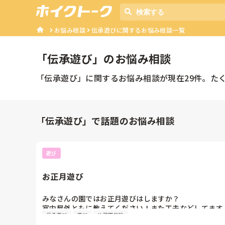
お悩み相談
伝承遊びに関するお悩み相談一覧
「
伝承遊び
」のお悩み相談
「
伝承遊び
」に関するお悩み相談が現在
29
件。た
「伝承遊び」で話題のお悩み相談
遊び
お正月遊び
みなさんの園ではお正月遊びはしますか？

室内屋外ともに教えてください！また工夫などしてます
伝承遊び
遊び
幼稚園教諭
か？
