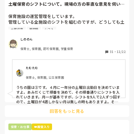
土曜保育のシフトについて。現場の方の率直な意見を伺いた
いです。
保育施設の運営管理をしています。

管理している全施設のシフトを組むのですが、どうしても土
曜保育だけは入れる方が少なく、いつも苦労しています。

土曜保育
管理職
シフト
応募の段階では皆、月1〜2回の土曜出勤があることに同意し
て入職しているはずですが、いざ勤務が始まると一日も土曜
しののん
出勤が出来ない方ばかりです。

保育士, 保育園, 認可保育園, 学童保育
31
・
12/22
そこで、

①土曜日の希望休は2日まで、と制限をかける

②毎月、必ず土曜保育に入ることのできる日を1日だけピッ
たむたむ
クアップしてもらう

保育士, 保育園, 公立保育園
③仮シフトが出た時、土曜出勤が難しければ自身で代わりの
人を交渉して見つけてもらう

うちの園は③です。４月に一年分の土曜日出勤日を決めていま
すよ。あみだくじで順番を決めて、その順番通りにシフトを入
上記のいずれかの対策を取り入れることを考えています。

れていきます。月一が基本ですが、シフトを9人で2人ずつ回す
ので、土曜日が4週しかない月は無しの時もありますよ。その
土曜日が出られない人は、同じシフト時間の人と自分で交代し
是非、現場の方の意見をお聞かせください。
回答をもっと見る
て貰い、主任に報告してます。
保育・お仕事
👑殿堂入り