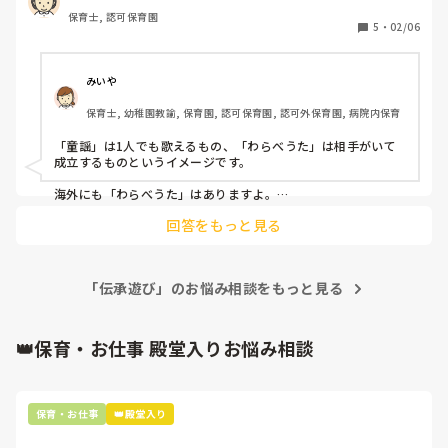
保育士, 認可保育園
5
・
02/06
みいや
保育士, 幼稚園教諭, 保育園, 認可保育園, 認可外保育園, 病院内保育
「童謡」は1人でも歌えるもの、「わらべうた」は相手がいて
成立するものというイメージです。

海外にも「わらべうた」はありますよ。

私、大学生の頃に英語のわらべうた遊びのボランティアスタッ
回答をもっと見る
フをしていました！

今も我が子を連れて遊びに行かせてもらっています☺️
「伝承遊び」のお悩み相談をもっと見る
👑保育・お仕事 殿堂入りお悩み相談
保育・お仕事
👑殿堂入り