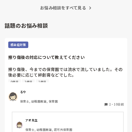
お悩み相談をすべて見る
話題のお悩み相談
感染症対策
擦り傷後の対応について教えてください
擦り傷後、今までの保育園では流水で流していました。その
後必要に応じて絆創膏などでした。

4月から新しい保育園で勤務しておりますが、水道がある場
0歳児
2歳児
1歳児
所でも清浄綿で拭き、子どもには「消毒しようね」と声をか
けています。

るや
清浄綿は消毒ではないし、水道あるのになぜ清浄綿なの
保育士, 幼稚園教諭, 保育園
か、、聞くタイミングを逃してしまいモヤモヤしたままでい
2
・
10日前
ます。

子どもに安心させるために消毒と言っているのか、、流水で
流した方が不純物が取れるにではないかと思ってしまうので
アオ先生
すが、同じような対応をされているところはありますか？

保育士, 幼稚園教諭, 認可外保育園