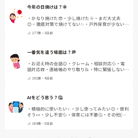
今年の日焼けは？🌞
・
かなり焼けた😎
・
少し焼けた🌞
・
まだ大丈夫
😊
・
徹底対策で焼けてない✨
・
戸外保育が少ない
🌿
・
その他(コメントで教えてください)
177
票・
3日前
一番気を遣う場面は？💭
・
お迎え時の会話😊
・
クレーム・相談対応💦
・
電
話対応☎️
・
連絡帳のやり取り📝
・
特に緊張しない
🌿
・
その他(コメントで教えてください)
192
票・
4日前
AIをどう思う？🤔
・
積極的に使いたい✨
・
少し使ってみたい😊
・
便利
そう👀
・
少し不安💦
・
保育には不要🤔
・
その他(コ
メントで教えてください)
189
票・
5日前