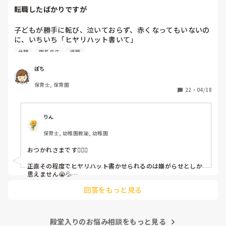
転職したばかりですが
子どもが勝手に転び、泣いておらず、赤くなってもいないの
に、いちいち「ヒヤリハット書いて」

と書かされ

休憩
園長先生
退職
休憩時間に書くしかなく、辛いです

（そう言う本人は書かない）

ぽち
保育士, 保育園
しかも、上司に↑この内容でも

22
・
04/18
「どうしたらなくせるか」

ちゃんと考えて対策を練って書き込むようにと。

呼ばれて一緒に対策を考えさせられること多数

りん
保育士, 幼稚園教諭, 幼稚園
これだけで30〜40分拘束されて辛いです

おつかれさまです🙇🏻‍♀️

皆さんの園はどうですか?
正直その程度でヒヤリハット書かせられるのは嫌がらせとしか
思えません😭💦

他の先生方も同様のことをされているのでしょうか？

回答をもっと見る
あまりご無理されませんよう…😢
殿堂入りのお悩み相談をもっと見る