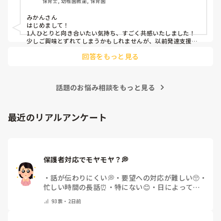
保育士, 幼稚園教諭, 保育園
・休日

・給料面

みかんさん

・福利厚生

はじめまして！

など、、。

1人ひとりと向き合いたい気持ち、すごく共感いたしました！

実際働いていている方の声を聞かせていただきたいです！
少しご興味とずれてしまうかもしれませんが、以前発達支援を
おこなっていたことがあります。

回答をもっと見る
そこは集団ではなく個別指導でしたので70分ごとに入れ替わ
り、マンツーマン対応でした。

作業療法士や臨床心理士とともにプランを組んで実施するとい
う形で、お給料は保育園よりは良かったですが土日は勤務必須
話題のお悩み相談をもっと見る
でした。

ベビーシッターもお給料は良いですが、土日や夜、早朝の勤務
が多くなります。

最近のリアルアンケート
ただ自分でそのお子様の好みの遊びを考えたり発達を促す遊び
を考えたりということはとても楽しくやりがいがありました
よ。

私がおこなっていたシッター契約は個人事業主扱いだったため
福利厚生や社会保険はありませんでしたが、会社によって勤務
保護者対応でモヤモヤ？💭
時間に応じて社会保険に入れるところもありますね。

固定のご家庭と繋がれると良いと思います。

・
話が伝わりにくい💭
・
要望への対応が難しい🥺
・
病児保育なども良いかもしれません。

忙しい時間の長話⏰
・
特にない😊
・
日によって違
もし少しでも参考になれば嬉しいです。
う🌿
・
その他(コメントで教えてください)
93
票・
2日前