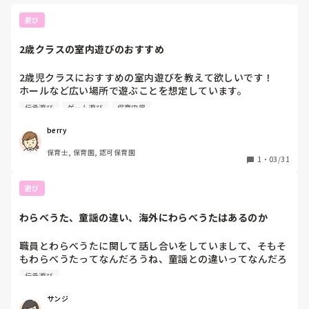
どの年齢でも、触れ合えるわらべうたは皆さんに伝えていきた
いものです。

遊び
やはり心を豊かにする栄養です。
2歳クラスの室内遊びのおすすめ
2歳児クラスにおすすめの室内遊びを教えて欲しいです！

ホールなど広い場所で遊ぶことを想定しています。

ホールなので走り回ったりできる環境ですが、集団で何かを
伝承遊び
ゲーム遊び
保育内容
するってなった時に2歳児がどのぐらいできるのかがイメー
ジ湧かないので、しっぽ取りゲーム、など具体的な遊びがあ
berry
ると助かります♩
保育士, 保育園, 認可保育園
1
・
03/31
遊び
わらべうた、童謡の違い、海外にわらべうたはあるのか
職員とわらべうたに関して話し合いをしていまして、そもそ
もわらべうたってなんだろうね、童謡との違いってなんだろ
う。海外にわらべうたと同じ存在のものはあるのかと話題に
伝承遊び
なりました。

どなたか分かる方いらっしゃいますか？
サンジ