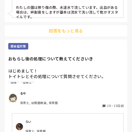
わたしの園は擦り傷の際、水道水で流しています。出血がある
場合は、絆創膏をしますが基本は流水で洗い流して乾かすスタ
イルです。
回答をもっと見る
感染症対策
おもらし後の処理について教えてくださいき
はじめまして！

トイトレとその処理について質問させてください。

4月より新しい職場勤務となったのですが、おもらし後の洋
排泄
保育士
服はそのまま、便のついた衣類は水洗いして返却という今ま
での職場と逆の扱いに戸惑っています。

るや
今までは尿は水洗い、便は感染の恐れがあるため保護者の承
保育士, 幼稚園教諭, 保育園
諾のもとそのまま返却でした。

10
・
10日前
またおもらし後の床の清掃は乾拭きのみのところはあります
か？

色々異なっており戸惑っています。

らい
同じようなところがありましたら教えてください。

保育士, 保育園