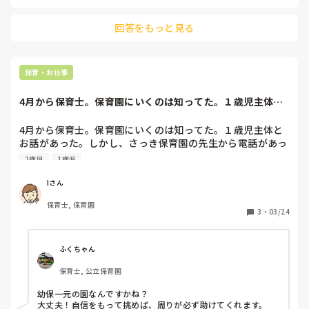
事に対して申し訳ない思いもあります。車でいっていいこ
と、朝職場に行くべきか確認して大丈夫と言われたのにまた
回答をもっと見る
確認の連絡をしなきゃいけないんですか？あまりに理不尽で
不甲斐ないです…

そのくせ自分が社会人のマナーを守ってないのに。上司は帰
る時は挨拶していかないんですか？自分はいいのに私達がや
保育・お仕事
ると怒られる…世の中分からない…
4月から保育士。保育園にいくのは知ってた。１歳児主体と
お話があった。し...
4月から保育士。保育園にいくのは知ってた。１歳児主体と
お話があった。しかし、さっき保育園の先生から電話があっ
た。１歳児２歳児主体でやる先生を1人選ばなきゃいけない
2歳児
1歳児
という時、幼稚園でもスキルあるいずみ先生がいいのではな
いか。これは園長先生とも話していたようだ。まさかのどっ
Iさん
ちも主体でやるとは🤭

保育士, 保育園
３年目だけど、保育園は１年目😭

3
・
03/24
なんてことだ…

先生からはもっといろいろスキルアップしてほしいという願
いもあるようだ。

ふくちゃん
なんか今からドキドキする…

保育士, 公立保育園
大丈夫かな…
幼保一元の園なんですかね？

大丈夫！自信をもって挑めば、周りが必ず助けてくれます。
