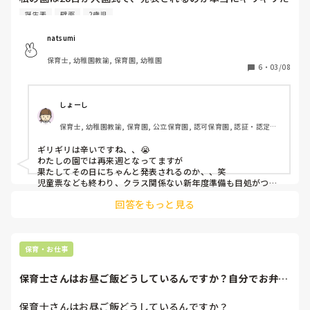
と言われました😢

誕生表
壁面
2歳児
壁面作りや誕生表作りの関係で早めに発表してほしいのです
がそうもいかないみたいです😭
natsumi
保育士, 幼稚園教諭, 保育園, 幼稚園
6
・
03/08
しょーし
保育士, 幼稚園教諭, 保育園, 公立保育園, 認可保育園, 認証・認定保
育園
ギリギリは辛いですね、、😭

わたしの園では再来週となってますが

果たしてその日にちゃんと発表されるのか、、笑

児童票なども終わり、クラス関係ない新年度準備も目処がつ
き、余裕がある時期なので早く発表しちゃってよー！ってなっ
回答をもっと見る
てます、笑

わたしはいま0歳児なのですが、来年度の0歳児の4月の壁面を
今のうちに作ってあげようかと考えていました！！

バタバタしますが頑張りましょう！！
保育・お仕事
保育士さんはお昼ご飯どうしているんですか？自分でお弁当
を持っていくんで...
保育士さんはお昼ご飯どうしているんですか？
