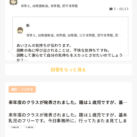
保育士, 幼稚園教諭, 保育園, 認可保育園
5
・
03/13
和
保育士, 幼稚園教諭, 保育園, 幼稚園, 公立保育園, 認可保育園, 認
証・認定保育園, 認可外保育園, プリスクール・幼児教室, 病児保育, 
学童保育, 放課後等デイサービス, 事業所内保育, 病院内保育, 託児
あいさんの気持ちが伝わります。

所, 児童施設, 児童養護施設, 児童発達支援施設, 乳児院, その他の職
説教の為に呼び出されることは、不快な気持ちですね。

場, 小規模認可保育園
説教して謝らせて自分の気持ちをスカッとさせたいのでしょう
か？

それとも、本当の優しさと愛を持って、あいさんが幸せになる
回答をもっと見る
為に話しているのでしょうか？

相手に機嫌取りしている人は、エネルギー泥棒です。自分の機
嫌は自分で治して頂きたい。

説教しても会社の利益は減ります。

負の重たい空気が流れて生産性が落ちます。説教より、相手の
雑談・つぶやき
未来の可能性を信じて褒めて伸ばす方法がグンと生産性とモチ
ベーションが上がります。

来年度のクラスが発表されました。籍は１歳児ですが、基本
乳児のフリーです...
失敗は成功する為の材料です。

失敗したから、次はもっと良くなる。

来年度のクラスが発表されました。籍は１歳児ですが、基本
この積み重ねで成長していきます。

乳児のフリーです。今日事務所に、行ってたまたま見てしま
だからこそ、暖かく見守る事が必要です。イチイチ人の失敗に
ったのですが、新入園児用の手紙で担任紹介が書いてありま
2歳児
1歳児
口出ししている人は、成長する人のやる気を奪って邪魔をして
した。私は１歳児クラスに名前あるのかと思いきや、書かれ
いると思います。
