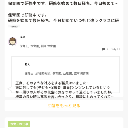
保育園で研修中です。研修を始めて数日経ち、今日初めてい
つもと違うクラス...
保育園で研修中です。

研修を始めて数日経ち、今日初めていつもと違うクラスに研
修に入ったのですが、1歳児クラスにも関わらず、着替えが
1歳児
遅かったり食べるのが遅かったりすると「本当に遅い。空気
読んでよ！！！邪魔になってるのわかんないの！？」と子ど
ぽよ
もを怒鳴りつける先生がいます。朝から帰りまでずっと怒っ
保育士, 保育園, 認可保育園
ていて、子どももびくびくとその先生の様子を伺いながら生
2
・
03/11
活をしていて本当にかわいそうです。

今日初めて会った私にとても甘えてくるので、普段甘えさせ
てもらえてないのだろうと感じました…。

あん
保育士, 幼稚園教諭, 保育園, 幼稚園, 認可保育園
子どもが「みてー！」「○○できた！」と先生に褒めてとア
ピールしてもその先生は「ふーん」「でもこっちはできてな
正直、そのような対応をする職員はいました！

いよね？」「わかったから早くしてよ」と冷たく、子どもた
誰に対しても(子ども･保護者･職員)ツンツンしているという
ちの気持ちを無視しているようにも感じました。

か‥周りの人がその先生に気をつかって過ごしていましたね。

機嫌の良い時は冗談を言い合ったり、相談にものってくれてい
たので、初めは驚きました。

その他にも大人でも多いと感じる量の給食をスプーンいっぱ
回答をもっと見る
園長や上の先生にもすごく上から目線での態度でした。

いにとり無理やり口に入れ込んだり、言い出したらきりがあ
りません。

正直この先生のように思うことはあります😅が内に秘めてます
ね。

正直こんな先生のもとで良い保育を学べるとは思えないし、
保育・お仕事