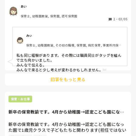
の人は元看護師なので「看護の世界は…」と説教じみた事を
言いますが今は保育ですが？ 

あい
いつも現場に来ず事務所に座っているだけ…人がいない、足
保育士, 幼稚園教諭, 保育園, 認可保育園
りないと散々言って手伝って欲しいと言ってるのにそれもな
2
・
03/05
し。気を使って片付けとかもしてくれない。ただ、いるだ
け。しまいにはデタラメの苦情を言って職員を退職に追い込
む始末…。何を言っても変わらない…

みぃ
保育したいだけなのに…今精神、肉体的にも苦しいです…職
保育士, 幼稚園教諭, その他の職種, 保育園, 病児保育, 事業所内保育, 
場に行きたくもないです…毎日が辛い…
病院内保育
私も同じ経験があります。その際には職員同士がタッグを組ん
で立ち向かいました。

みんなで伝える。

みんなで来ると少し考えが変わるかもしれません。

私たちは、このままだと職場を離れると言ってみんなで休みを
回答をもっと見る
頂きます。と伝えました。

すると、集団脅迫と言われたので市の園担当の方に今までの実
態をお話して、対応お願いして、処理しました
保育・お仕事
新卒の保育教諭です。4月から幼稚園→認定こども園になっ
た園で1歳児クラ...
新卒の保育教諭です。4月から幼稚園→認定こども園になっ
た園で1歳児クラスで子どもたちと関わります(担任ではない
です)
