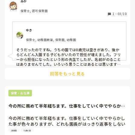
ていなかったです。

みか
失敗した事ない人はいません。

自分も失敗して成長しているんだから、人に失敗するなた言え
保育士, 認可保育園
なんか凄い悲しかったです。自分で体調面を考え、フリーを
1
・
03/10
ないし、イチイチ人に説教するなと私は思います。

選んだのですが、なんか仲間外れにされているような感じが
とっても、あります。そして、１歳児クラスにはやや強い先
多々、色々思うことはあるかもしれませんが、一番の早道は自
生がいて、何かしら文句つけられて、そんな中で保育して
分の気持ちを緩めると楽になりますよ。

ゆき
も、その先生の目ばかり気になってしまい、息苦しいと想像
何を言われても落ち込まず、笑顔で吹き飛ばす。これに限りま
すね！笑笑

保育士, 幼稚園教諭, 保育園, 幼稚園
できます。1年無事にやり遂げられるか不安です。

笑顔でいるあなたに絶対に不幸は似合わないから良いことが起
そうだったのですね。うちの園では0歳児は空きがあり、後か
再来年度は転職する事も視野に入れてみようと思っていま
きる。

らどんどん入園する子どもがいたので担任が増えました。フリ
す。
ーから担任になったという形の先生でしたが、名前がのること
解決策を考えて、同じ誤ちを二度としなければ、幸せなります
はありませんでした。いろいろ思うことはあるとは思います
よ！^_^
が、フリーを希望して話を聞いてくださったのもありがたい話
回答をもっと見る
なのかもしれません。なかなか希望を出しても通らなかった
り、出すこともできない園も少なくありませんから。

私もそんな苦手な先生がいて、しんどいこともありました。先
生に言われたことに対して、先輩として尊重し、はい！すみま
せん！と返事し気持ちを認めながら接していました。するとだ
保育・お仕事
んだんいろんなことを任せてもらえるようになり、2年目なが
ら頼られる存在となりました。私も最初は、不安だらけでした
今の所に務めて半年経ちます。仕事をしていく中でやらかし
が自分が変われば周りも変わっていくことに、この一年を通し
た事が色々ありま...
て気付いたんです。相手に不満を持つこともありますが、まず
は自分を見つめ直すと視野が広がりいろんな考え方が生まれて
今の所に務めて半年経ちます。仕事をしていく中でやらかし
きます。参考までに😊
た事が色々ありますが、どれも園長がはっきり返事をしない
曖昧でなぁなぁで来ていたので下の人が働きにくいです。そ
退職
1歳児