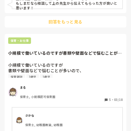
あると思います。でもそれはその時に対応すれば良い話で、
もしまだなら相談して上の先生から伝えてもらった方が良いと
主体性や自主性を育むためには子どもを待ったり、促すこと
思います！
が必要だと思います。

     主体性を持てるように自分でやれるようにしたいというこ
回答をもっと見る
とは何度か伝えていますが、やってあげる自分がえらい、自
分が職場の中で役立っているという実感が欲しいのか常にせ
かせか動き回り、やらなくていいことまでやってしまうとい
うループが起きているのが現状です。

保育・お仕事
     どのようにすれば担任のやりたい保育を理解してもらえる
のか、年齢や月齢に合わせて臨機応変に対応してもらえるの
小規模で働いているのですが書類や壁面などで悩むことが多
かモヤモヤする毎日です。

いので、おすすめ...
     毎日その先生が出勤したりクラスに入るとは限らないので
小規模で働いているのですが

我慢すれば良い話なのかもしれませんが、それって子どもの
書類や壁面などで悩むことが多いので、

ための保育になっているのでしょうか？

おすすめの保育雑誌などを教えて頂きたいです！
保育雑誌
2歳児
1歳児
     何でも構わないのでお力を貸して頂けたらと思います。
まる
保育士, 小規模認可保育園
5
・
03/18
さかな
保育士, 幼稚園教諭, 幼稚園