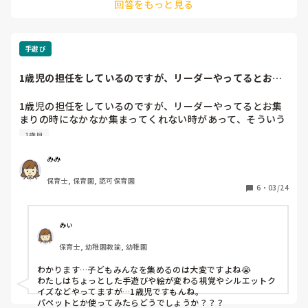
回答をもっと見る
手遊び
1歳児の担任をしているのですが、リーダーやってるとお集
まりの時になかな...
1歳児の担任をしているのですが、リーダーやってるとお集
まりの時になかなか集まってくれない時があって、そういう
時ってどうしたら良いですかね…

1歳児
先輩が集めてくれるのに頼っていいのかなと

視覚教材があると結構集まってくれるのですが、もうネタ切
みみ
れで…💦
保育士, 保育園, 認可保育園
6
・
03/24
みぃ
保育士, 幼稚園教諭, 幼稚園
わかります…子どもみんなを集めるのは大変ですよね😭

わたしはちょっとした手遊びや絵が変わる視覚やシルエットク
イズなどやってますが…1歳児ですもんね。

パペットとか使ってみたらどうでしょうか？？？