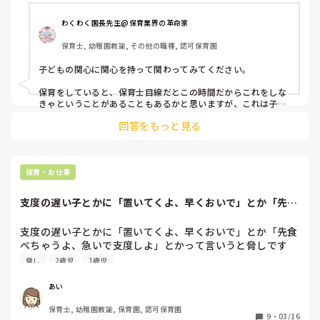
進級や転園など何か感じているようで、甘えも多いです。

気持ちは受け止めますが、ぐちゃぐちゃになってしまうの
わくわく園長先生@保育業界の革命家
で、悩んでいます。

保育士, 幼稚園教諭, その他の職種, 認可保育園
また危険なことを叱ると泣き、優しい先生がなぐさめてくれ
子どもの関心に関心を持って関わってみてください。

るので同じ思いでいてほしいなと思ってしまいます。

その先生と組むと子どもたちはだっこになり、歩いて散歩に
保育をしていると、保育士目線だとこの時間だからこれをしな
いけません。。

きゃということがあることもあるかと思いますが、これは子ど
もの主体性が考慮されているのか。

支援員さんですが、自分の思いですすめることも多くこちら
回答をもっと見る
も悩んでいます。

この視点を持てるようになると改善されるはずです😄

たくさん書いてしまいましたが、アドバイスくださる方よろ
叱った後に、別の先生がフォローしてくれることは大切なこと
しくお願いします。

だと思います。

保育・お仕事
叱った後のことと散歩の時のことは、カテゴリーが別の話なの
で、散歩の時はどのように対応していくのか、最初に伝えた関
支度の遅い子とかに「置いてくよ、早くおいで」とか「先食
心の点を大切にしながら話し合って決めるといいと思いますよ
べちゃうよ、急い...
😄

支度の遅い子とかに「置いてくよ、早くおいで」とか「先食
頑張ってください👍
べちゃうよ、急いで支度しよ」とかって言いうと脅しです
か？
脅し
2歳児
1歳児
あい
保育士, 幼稚園教諭, 保育園, 認可保育園
9
・
03/16