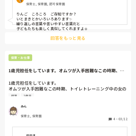
保育士, 保育園, 認可保育園
りんご　ころころ　ご存知ですか？

いとまきとかいろいろあります✨

繰り返しの言葉や言いやすい言葉だと

子どもたちも楽しく真似してくれますよ☺️
回答をもっと見る
保育・お仕事
1歳児担任をしています。オムツが入手困難なこの時期、ト
イレトレーニング...
1歳児担任をしています。

オムツが入手困難なこの時期、トイレトレーニング中の女の
子の保護者の方が

排泄
1歳児
オムツ入手困難のため、これを機に保育園でパンツで過ごし
て欲しい！とお話を伺いました。

みん
いざ始めてみましたが、保育園のトイレということもあるの
保育士, 保育園
かなかなかトイレで排泄ができず

4
・
03/12
お腹もパンパンの中午睡中だけでもとオムツにすると

起床時にはオムツがパンパンに、、、

膀胱炎など、子供の負担になるかなと思い

ほほほ