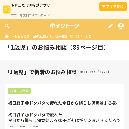
保育士
だけの相談アプリ
アプリで開く
アプリを無料でダウンロード！
お悩み相談
1歳児に関するお悩み相談一覧
89ページ目
「
1歳児
」のお悩み相談（
89
ページ目）
「1歳児」で新着のお悩み相談
2641-2670/2720件
保育・お仕事
初日終了😥ドタバタで疲れた今日から慣らし保育始まる😭子
どもはギャン泣き...
初日終了😥ドタバタで疲れた

今日から慣らし保育始まる😭子どもはギャン泣きするだろう
し、もうヘトヘトです、、、。

慣らし保育
1歳児