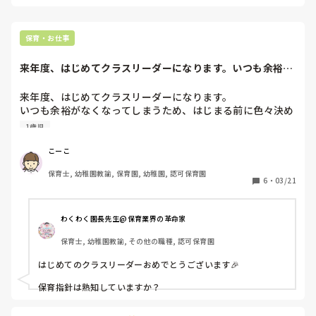
保育・お仕事
来年度、はじめてクラスリーダーになります。いつも余裕が
なくなってしまう...
来年度、はじめてクラスリーダーになります。

いつも余裕がなくなってしまうため、はじまる前に色々決め
ておかなければ、と思い、ネットで調べたり本を読んだりし
1歳児
て勉強しています。

こーこ
みなさんには、「こういう保育をしたい！」「こういうクラ
保育士, 幼稚園教諭, 保育園, 幼稚園, 認可保育園
スにしたい」というような方向性がありますか？

6
・
03/21
例えばどんな保育を目指しているか、どのようにしてその方
針を決めたのか、と言うお話をお聞きしたいです。

なかなか自分の保育観が定まらず、不安でいっぱいで…
わくわく園長先生@保育業界の革命家
保育士, 幼稚園教諭, その他の職種, 認可保育園
はじめてのクラスリーダーおめでとうございます🎉

保育指針は熟知していますか？