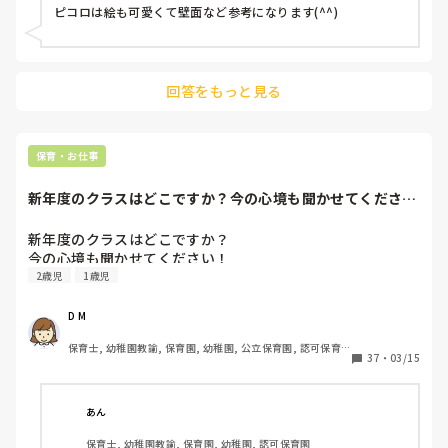
ピコロは絵も可愛くて壁面など参考になります(^^)
回答をもっと見る
保育・お仕事
新年度のクラスはどこですか？今の心境も聞かせてくださ
い！
新年度のクラスはどこですか？

今の心境も聞かせてください！
2歳児
1歳児
D M
保育士, 幼稚園教諭, 保育園, 幼稚園, 公立保育園, 認可保育
37
・
03/15
園, 認証・認定保育園, 認可外保育園, プリスクール・幼児教
室, 病児保育, 学童保育, 放課後等デイサービス, 事業所内保
育, 病院内保育, 託児所, 児童施設, 児童養護施設, 児童発達
支援施設, 乳児院, その他の職場, 小規模認可保育園
あん
保育士, 幼稚園教諭, 保育園, 幼稚園, 認可保育園