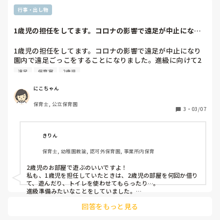
行事・出し物
1歳児の担任をしてます。コロナの影響で遠足が中止になり
園内で遠足ごっこ...
1歳児の担任をしてます。コロナの影響で遠足が中止になり
園内で遠足ごっこをすることになりました。進級に向けて2
歳児のお部屋で遊ぼうかなと考えているのですが、何かいい
遠足
保育室
2歳児
遊びはありますか？
にこちゃん
保育士, 公立保育園
3
・
03/07
きりん
保育士, 幼稚園教諭, 認可外保育園, 事業所内保育
2歳児のお部屋で遊ぶのいいですよ！

私も、1歳児を担任していたときは、2歳児の部屋を何回か借り
て、遊んだり、トイレを使わせてもらったり…。

進級準備みたいなことをしていました。

遠足ごっこなら、お弁当箱が描いた台紙にシール貼りをすると
回答をもっと見る
か、フープを使ってバスごっこの歌で歩き回ったりとかしてま
した。