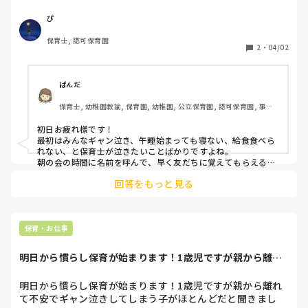
慣らし保育期間って朝おやつや朝の会で名前呼んだりするの
かな？？

ぴ
保育士, 認可保育園
昨年度2歳受け持ってて進級して3歳になったけど、体操服姿
2
・
04/02
ぱんだ
保育士, 幼稚園教諭, 保育園, 幼稚園, 公立保育園, 認可保育園, 事業
所内保育, 託児所
初日お疲れ様です！

最初はみんなギャン泣き、午睡始まっても寝ない、給食食べら
れない、と保育士が泣きたいことばかりですよね。

朝の会の時間に名前を呼んで、早く友だちに覚えてもらえるよ
うにしていましたよ。
回答をもっと見る
保育・お仕事
明日から慣らし保育が始まります！1歳児ですが親から離れ
て不安でギャン泣...
明日から慣らし保育が始まります！1歳児ですが親から離れ
て不安でギャン泣きしてしまう子がほとんどだと聞きまし