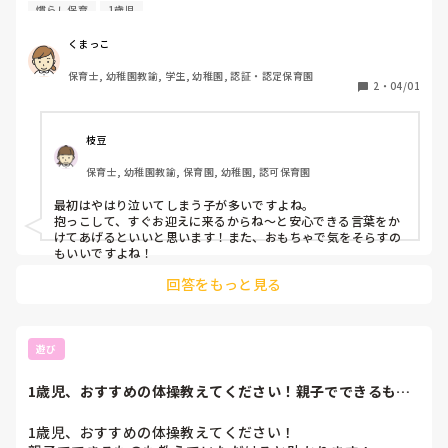
た。その子に対してどんな声をかけてあげるのが良いのでし
慣らし保育
1歳児
ょう、、、

私も不安です😥
くまっこ
保育士, 幼稚園教諭, 学生, 幼稚園, 認証・認定保育園
2
・
04/01
枝豆
保育士, 幼稚園教諭, 保育園, 幼稚園, 認可保育園
最初はやはり泣いてしまう子が多いですよね。

抱っこして、すぐお迎えに来るからね〜と安心できる言葉をか
けてあげるといいと思います！また、おもちゃで気をそらすの
もいいですよね！
回答をもっと見る
遊び
1歳児、おすすめの体操教えてください！親子でできるもの
も教えていただけ...
1歳児、おすすめの体操教えてください！
