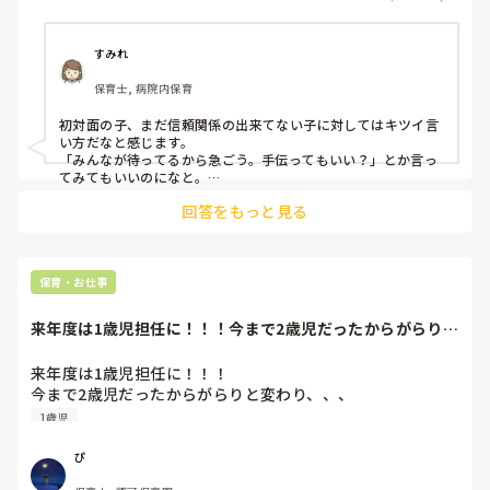
すみれ
保育士, 病院内保育
初対面の子、まだ信頼関係の出来てない子に対してはキツイ言
い方だなと感じます。

「みんなが待ってるから急ごう。手伝ってもいい？」とか言っ
てみてもいいのになと。

出来なくて困っているのかも知れませんし。

回答をもっと見る
ただ、いつまでもダラダラやっていたり、出来るのにやらない
子には、発破をかける意味です「先に始めるよ。もう待たない
よ」「急いでください！」と声をかけたりします。もちろん、
その子との関係が出来上がっている事が大前提です。
保育・お仕事
来年度は1歳児担任に！！！今まで2歳児だったからがらりと
変わり、、、な...
来年度は1歳児担任に！！！

今まで2歳児だったからがらりと変わり、、、

なにかやっておいた方がいい事ありますか？？
1歳児
ぴ