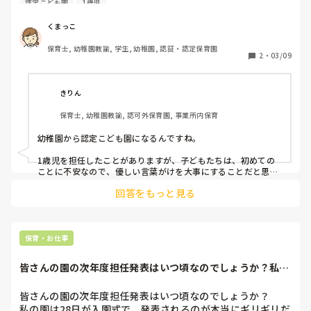
認定こども園
1歳児
入園したての子どもたちと関わるとき注意しなければならな
いことやこれは絶対気をつけて！！ってことがあれば教えて
くまっこ
頂きたいです！
保育士, 幼稚園教諭, 学生, 幼稚園, 認証・認定保育園
2
・
03/09
きりん
保育士, 幼稚園教諭, 認可外保育園, 事業所内保育
幼稚園から認定こども園になるんですね。

1歳児を担任したことがありますが、子どもたちは、初めての
ことに不安なので、優しい言葉がけを大事にすることだと思い
ます。

回答をもっと見る
初めは、絶対にケガがないように、目を見張っています😂

4月のケガは保護者との信頼関係が築きにくくなる可能性があ
ります。

4月は大変だと思いますが頑張ってください！
保育・お仕事
皆さんの園の次年度担任発表はいつ頃なのでしょうか？私の
園は28日が入園...
皆さんの園の次年度担任発表はいつ頃なのでしょうか？

私の園は28日が入園式で、発表されるのが本当にギリギリだ