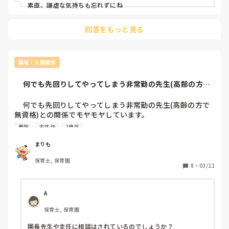
素直、謙虚な気持ちも忘れずにね
回答をもっと見る
職場・人間関係
     何でも先回りしてやってしまう非常勤の先生(高齢の方で
無資格)...
     何でも先回りしてやってしまう非常勤の先生(高齢の方で
無資格)との関係でモヤモヤしています。

     例えば、1歳児クラスも後半になるのに散歩に着ていく上
着脱
主体性
2歳児
着を勝手にボックスから出して、果ては靴下や帽子までその
上に乗せて並べてしまう(個人マークが着いているので自分
まりも
のものはよく分かっていますし、自分で取り出し身に着ける
保育士, 保育園
ことができます)とか自分で着脱できるのにズボンを脱がせ
8
・
03/21
てしまうなどが見られます。何でもやってもらえることで、
子どももこの先生なら自分でやらなくていいやとなってしま
っています。

A
     もちろん月齢差がありますし、それぞれによって必要な援
保育士, 保育園
助をしていくことが保育において大切だと思っています。時
には甘えなどもあるだろうし、やってもらうという選択肢も
園長先生や主任に相談はされているのでしょうか？
