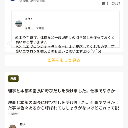
保育士, 認可保育園
2
・
03/17
きりん
保育士, 保育園
絵本や手遊び、体操など一歳児向けの引き出しを作っておくと
良いかと思います☆

あとはエプロンのキャラクターによく反応してくれるので、可
愛いエプロンを揃えるのも良いと思いますよ(о´∀`о)

一歳児、イヤイヤ期真っ盛りですが可愛い時期ですよね～(ノ
回答をもっと見る
´∀｀*)☆
愚痴
理事と本部の園長に呼びだしを受けました。仕事でやらかし
た事は色々あるか...
理事と本部の園長に呼びだしを受けました。仕事でやらかし
た事は色々あるから呼ばれてもしょうがないけどこれって説
教だよね…？
1歳児
あい