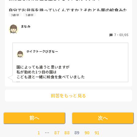
自分でお弁当を持っていくんですか？それとも園の給食みた
2歳児
1歳児
いなのを食べるんですか？

まなみ
あと、乳児担当と幼児担当だと食べる時間も違ったりします
か？
7
・
03/05
ホイクトークびぎなー
園によっても違うと思いますが

私が勤めた1つ目の園は

こども達と一緒に給食を食べていました

2つ目の園はお弁当を持っていき

休憩を回して事務所で食べていました！
回答をもっと見る
前へ
次へ
1
…
87
88
89
90
91