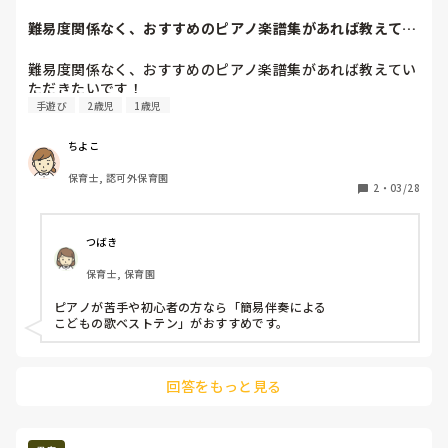
私はそんなふうに子どもを叱って従わせるようなことはした
この先生と組んだら‥と思うと気が重いですよね。

くありません。今、研修中で4月入職なのですが、こんな心
難易度関係なく、おすすめのピアノ楽譜集があれば教えてい
研修中ということであれば、指導の先生などに相談してみて
の状態で本当に入職していいものか悩んでいます。
ただきたいです！
は?!(緊張すると思いますが‥)

尊敬できる先生と組めると良いですね。
難易度関係なく、おすすめのピアノ楽譜集があれば教えてい
ただきたいです！
手遊び
2歳児
1歳児
ちよこ
保育士, 認可外保育園
2
・
03/28
つばき
保育士, 保育園
ピアノが苦手や初心者の方なら「簡易伴奏による

こどもの歌ベストテン」がおすすめです。
回答をもっと見る