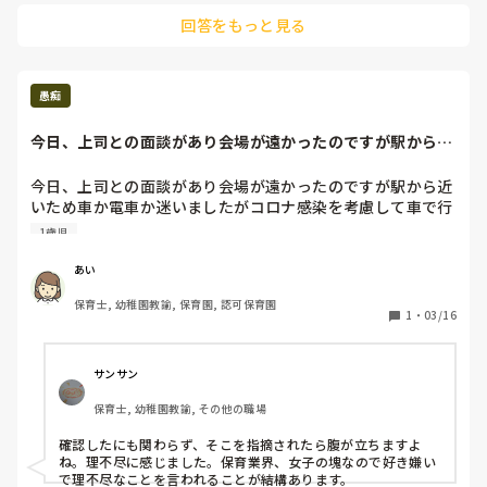
回答をもっと見る
愚痴
今日、上司との面談があり会場が遠かったのですが駅から近
いため車か電車か...
今日、上司との面談があり会場が遠かったのですが駅から近
いため車か電車か迷いましたがコロナ感染を考慮して車で行
く胸を伝えていました。出勤の時間で職員職員が少ない中い
1歳児
かせてもらうため他の先生に午前中の保育お願いしますと前
もって言ってありました。また直接会場に行く事もしっかり
あい
確認をしました。そして前日の夜遅くに朝顔をだす事、話が
保育士, 幼稚園教諭, 保育園, 認可保育園
あることの連絡が来ました。具体的な話の内容はなく連絡だ
1
・
03/16
けでした。当日、話について聞くと「出勤内でいくのだから
朝出勤するのは当たり前。前日に上司に連絡して確認する事
もしない」等の社会人としてのマナーがと話がありました。
サンサン
事前に自分が困らないよう散々確認していたのに「は？」と
保育士, 幼稚園教諭, その他の職場
なりました。また他の先生にも抜けるんたから伝えて行きな
さいとも。全てやってましたが？別にいなかったら園長から
確認したにも関わらず、そこを指摘されたら腹が立ちますよ
一言いない旨を伝えてもいいのではないですか？

ね。理不尽に感じました。保育業界、女子の塊なので好き嫌い
これは私が悪いのでしょうか？上司も忙しい中時間を貰った
で理不尽なことを言われることが結構あります。