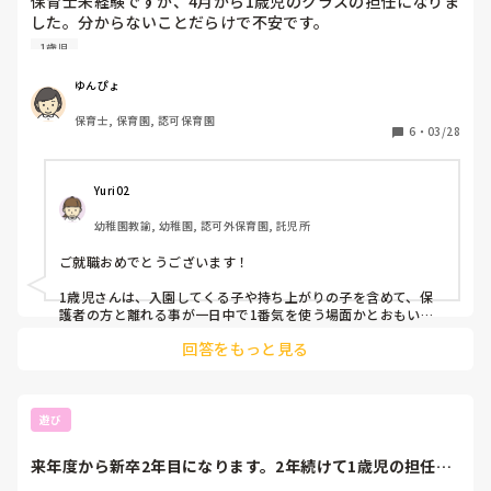
保育士未経験ですが、4月から1歳児のクラスの担任になりま
した。分からないことだらけで不安です。

何に気をつけないといけないのか、色んな体験談、アドバイ
1歳児
ス等、何でも教えて欲しいです！
ゆんぴょ
保育士, 保育園, 認可保育園
6
・
03/28
Yuri02
幼稚園教諭, 幼稚園, 認可外保育園, 託児所
ご就職おめでとうございます！

1歳児さんは、入園してくる子や持ち上がりの子を含めて、保
護者の方と離れる事が一日中で1番気を使う場面かとおもいま
す。コツは、保護者の方と素早く引き渡しをする事です。離れ
回答をもっと見る
難く引き渡しが長引くと、寂しい気持ちがさらに加速してしま
ういます。泣いてしまっている子には寄り添いつつも、気持ち
を切り替えさせてあけられるように『上手にバイバイ出来た
ね！よし、〇〇して遊ぼうか！〇〇ちゃん来て待ってるよー』
など、気持ちの切り替えを手助けしてあげると良いかと思いま
遊び
す！

期待と不安な毎日だと思いますが、子ども達に沢山の愛情をあ
来年度から新卒2年目になります。2年続けて1歳児の担任に
げて下さいね！
なるのですが、...