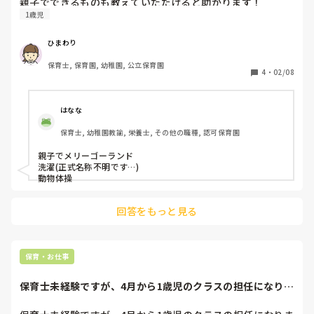
親子でできるものも教えていただけると助かります！
1歳児
ひまわり
保育士, 保育園, 幼稚園, 公立保育園
4
・
02/08
はなな
保育士, 幼稚園教諭, 栄養士, その他の職種, 認可保育園
親子でメリーゴーランド

洗濯(正式名称不明です…)

回答をもっと見る
保育・お仕事
保育士未経験ですが、4月から1歳児のクラスの担任になりま
した。分からな...