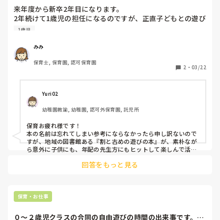
来年度から新卒2年目になります。

2年続けて1歳児の担任になるのですが、正直子どもとの遊び
方があまり分かりません。

1歳児
リーダーの時は遊びのネタが少なくて困っています。（特に
ホールでの遊び）

みみ
遊びのネタが増えるようなオススメの本など教えて欲しいで
保育士, 保育園, 認可保育園
す。
2
・
03/22
Yuri02
幼稚園教諭, 幼稚園, 認可外保育園, 託児所
保育お疲れ様です！

本の名前は忘れてしまい参考にならなかったら申し訳ないので
すが、地域の図書館ある『割と古めの遊びの本』が、素朴なが
ら意外に子供にも、年配の先生方にもヒットして楽しんで活動
出来ていました！

回答をもっと見る
図書館の本はとっても良いですよ‼︎
保育・お仕事
０〜２歳児クラスの合同の自由遊びの時間の出来事です。２