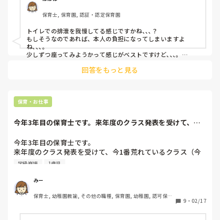
保護者の方にはお話しているのですが

保育士, 保育園, 認証・認定保育園
お着替えの中にはパンツ

オムツも、ストックが少量、、、、

トイレでの排泄を我慢してる感じですかね､､､？

これを機にって気持ちや、オムツ入手困難だからという気持
もしそうなのであれば、本人の負担になってしまいますよ
ちも分かりますが、、、

ね､､､。

反対にこれで子供が変にストレス抱えたりしなければいいな
少しずつ座ってみようかって感じがベストですけど､､､。

保育園での状況と本人の気持ちの面ももう一度お話して、焦ら
と思っております。

回答をもっと見る
ず本人のペースで進めていった方がいいかと思います！！
初めの頃もパンツ大好きでしたがいまじゃパンツ嫌だと言い
ます。

このまま続けた方が良いのでしょうか？
保育・お仕事
今年3年目の保育士です。来年度のクラス発表を受けて、今1
番荒れているク...
今年3年目の保育士です。

来年度のクラス発表を受けて、今1番荒れているクラス（今
３歳児、来年４歳児）担当だと言われました。

学級崩壊
1歳児
この3年間、０歳児→１歳児→１歳児の担任をしていてまだ
幼児を受け持ったことがありません。来年度は幼児担当が初
みー
で、さらに荒れているクラスということもあり今から不安し
保育士, 幼稚園教諭, その他の職種, 保育園, 幼稚園, 認可保育
かないです。

9
・
02/17
園
今現在、頼れる先輩保育士もおらず、3年目の私が未満児の
リーダーを任されている環境、、。
