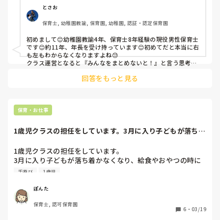
学級崩壊とも言っていいクラスを立て直すにはどうしたら良
とさお
いでしょうか。何かアドバイスがあればよろしくお願いしま
保育士, 幼稚園教諭, 保育園, 幼稚園, 認証・認定保育園
す。

あと、まだ診断は受けていないのですがADHDの疑いのある
初めまして😊幼稚園教諭4年、保育士8年経験の現役男性保育士
です😊約11年、年長を受け持っています😊初めてだと本当に右
も左もわからなくなりますよね😓

クラス運営となると『みんなをまとめないと！』と言う思考に
駆られますが、1日で全員の発達や心情を理解するなんて絶対
回答をもっと見る
不可能です。僕は常に『今日は3人の子どもを理解する』と、
決めた保育をしています。そして次の日は別の子ども。そうす
ると気付けばクラス全員と関わりを持ち、子どもの理解に繋が
り、子どもが学ぼうとしている事が見えてくる事があります😊

最初から完璧なんて無理なのでみーさんらしく、目の前の子ど
保育・お仕事
もを理解し、受け入れてあげればと思います😆一緒に頑張りま
しょう！

1歳児クラスの担任をしています。3月に入り子どもが落ち着
偉そうにすみませんでした💧
かなくなり、給...
1歳児クラスの担任をしています。

3月に入り子どもが落ち着かなくなり、給食やおやつの時に
手遊びしても声かけしても来ない子が数名でてきました。

手遊び
1歳児
いすをひきずって遊んでしまいます。

危ないのでやめてもらいたいです。

ぽんた
保育士, 認可保育園
そこにつられてしまう子どももいて、無理にやると余計座ら
6
・
03/19
ないので先に他の子が食べ始めるとようやく来ます。
