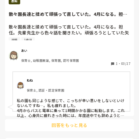
愚痴
散々園長達と揉めて頑張って直していた。4月になる。担
任。先輩先生から色...
散々園長達と揉めて頑張って直していた。4月になる。担
任。先輩先生から色々話を聞きたい。頑張ろうとしていた矢
先。4月1日より本部(自宅から1時間かかる所)で１ヶ月研
退職
1歳児
修。期限は最大2ヶ月。働き次第でこっちに帰れる。ってい
われた。フリーならわかる。けど担任。新入生入る。保護者
あい
への挨拶は？新しい先生と保育の進め方の話したい。なん
保育士, 幼稚園教諭, 保育園, 認可保育園
で？しかも私近場でここに来た。そっちへ行くことはないっ
1
・
03/27
て言われたからきたのに。は？なんで？

正直半年務めたが上司への不満、信頼度0、仕事態度など全
てに対して疲れた。保育にしても疲れた…

ねね
保育に向いてないような事も言われたからこれを機に退職し
保育士, 認証・認定保育園
て現場を離れて退職するのはあり？これは逃げになる…？心
身ともに疲れたので休みたい…ダメなのかな…
私の園も同じような感じで、こっちが辛い思いをしないといけ
ないんですね…。私も疲れました。

4月からバスと電車に乗って1時間かかる園に転勤します。これ
以上、心身共に疲れきった時には、年度途中でも辞めようと思
っています。それは、逃げではなく、自分を大切にすることだ
回答をもっと見る
と思います。退職して、また元気が湧いてきたら、就活すれば
良いと思います。

お互い無理せず、ボチボチいきましょう。