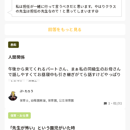
私は担任が一緒に行って言うべきだと思います。やはりクラス
の先生は担任の先生なので！と思ってしまいます😅
回答をもっと見る
愚痴
人間関係
午後から来てくれるパートさん、まぁ私の同級生のお母さん
で話しやすくてお昼寝中も引き継ぎがてら話すけどやっぱり
知り合いだからこそがあるんやな〜って改めて感じた。一線
トラブル
保育士
を引いて仕事しないといけないなって感じた。クラスの担任
に少しというか結構な不満があるらしく…。私は､支援担当
ぷ~たろう
プラス補助的な部分もあって部屋にいるし普段から担任のこ
保育士, 幼稚園教諭, 保育園, 公立保育園
とはよく見てるからわかるし､午後の先生の言いたいことも
1
・
01/31
分かる。担任が伝えるべきでは？ってことをパートに頼むの
はどうかとも言ってたし、直接言えばいいのにな。私も告げ
保育・お仕事
口じゃないけど､こんな感じで言ってたよってパートさんに
も言ってしまうから余計に面倒になるんだよね。はぁー。残
「先生が怖い」という園児がいた時
り2ヶ月ちょい面倒事にならんように無駄なことは言わんよ