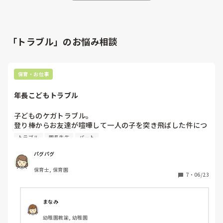
「トラブル」のお悩み相談
保育・お仕事
年長こどもトラブル
子どものケガトラブル。

登り棒からお友達が喧嘩して一人の子を突き飛ばした件につ
いて。

トラブル
園長先生
パート
担任には伝えたが、園長には伝えていなかったのを叱られて
しまいました。

パグパグ
私は、補助です。

保育士, 保育園
担任に伝えたが園長にも伝えるべきでしたよね？
7
・
06/23
まなみ
幼稚園教諭, 幼稚園