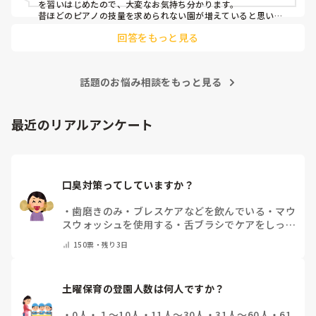
を習いはじめたので、大変なお気持ち分かります。

昔ほどのピアノの技量を求められない園が増えていると思いま
す。

回答をもっと見る
人前で弾くのも回数をこなすしかないかもです(^_^;)

ピアノは練習あるのみだと思うので、無理なくがんばってくだ
さいね！
話題のお悩み相談をもっと見る
最近のリアルアンケート
口臭対策ってしていますか？
・
歯磨きのみ
・
ブレスケアなどを飲んでいる
・
マウ
スウォッシュを使用する
・
舌ブラシでケアをしっか
りする
・
フリスクをかじる
・
気にしたことない
・
そ
150
票・
残り3日
の他(コメントで教えて下さい)
土曜保育の登園人数は何人ですか？
・
0人
・
１～10人
・
11人～30人
・
31人～60人
・
61