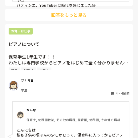
す◎

パティシエ、YouTuberは時代を感じました😆
回答をもっと見る
保育・お仕事
ピアノについて
保育学生1年生です！！

わたしは専門学校からピアノをはじめて全く分かりません…

ピアノはとりあえず弾きまくれ！と言われましたがいまいち
学生
ピアノ
保育士
家でも練習する気になりません…ピアノ弾け無さすぎて友達
にもこんな苦戦してる人はじめて見たと言われる始末です🥲︎

ツナマヨ
保育士になって弾かなきゃいけないと考えるだけでゾッとし
学生
ます😭

4
・
4日前
ピアノ苦手な方いますか、？後先のことを考えるととても不
安です、
かんな
保育士, 幼稚園教諭, その他の職種, 保育園, 幼稚園, その他の職場
こんにちは

私も子供の頃ほんの少しかじって、保育科に入ってからピアノ