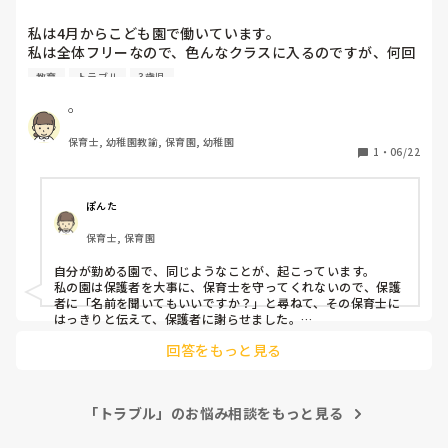
うにやっていこっと。
私は4月からこども園で働いています。

私は全体フリーなので、色んなクラスに入るのですが、何回
も入ったことがある年少クラスのある園児が「先生が怖い」
教育
トラブル
3歳児
と行っておやすみすることがありました。

担任と園長、保護者と話し合いをしており、その日の帰りに
𓏸
園長から呼ばれその話を聞きました。どの先生とは言ってい
保育士, 幼稚園教諭, 保育園, 幼稚園
なかったようですが、改めて話をされたので自分のことなの
1
・
06/22
か…本当は私の名前があがったのではないか…と落ち込んで
います。

ただ、休む前の週の最後に、帰る時「𓏸𓏸先生に会いたいって
ぽんた
いうので挨拶に来ました」と保護者と一緒にその子が挨拶に
保育士, 保育園
来てくれました。その時はありがとうと伝え、またねとハイ
タッチもしました。

自分が勤める園で、同じようなことが、起こっています。

私の園は保護者を大事に、保育士を守ってくれないので、保護
私は自分でできることはやる。なんでもすぐ手伝わないよう
者に「名前を聞いてもいいですか？」と尋ねて、その保育士に
にしています。やってほしいことは自分で伝えるよう促した
はっきりと伝えて、保護者に謝らせました。

そちらの園の対応がどのような感じなのか分かりませんが、も
り、ダメなことはダメなどはっきり伝えているので、優しい
回答をもっと見る
しかしたら、全体的に「先生が怖い」のかもしれません。

先生ではないと思っています。以前学校で働いていたので、
保育よりも教育という思考もあるのかなも思っています。

名前をあげられたら、本人には言うと思いますし、ちょっと気
をつけて関わると良いかもしれませんね。

特定の名前が上がった場合、それを伏せて上は本人に伝える
「トラブル」のお悩み相談をもっと見る
のでしょうか？フリーで入ることがあるから伝えてくれたの
保育し辛くなりますよね。。

最近のクレーム大変です。。