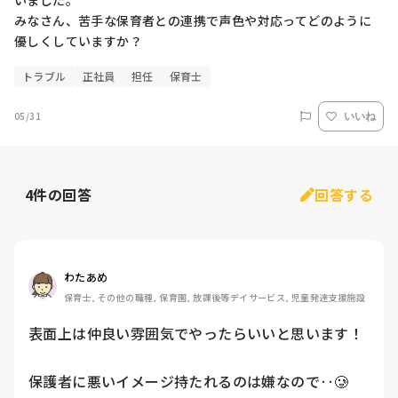
いました。

みなさん、苦手な保育者との連携で声色や対応ってどのように
優しくしていますか？
トラブル
正社員
担任
保育士
05/31
いいね
4
件の回答
回答する
わたあめ
保育士, その他の職種, 保育園, 放課後等デイサービス, 児童発達支援施設
表面上は仲良い雰囲気でやったらいいと思います！

保護者に悪いイメージ持たれるのは嫌なので‥🥲
