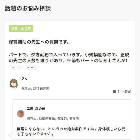
でしょうか？

話題のお悩み相談
またこれからどうしようかと悩んでいます…保育士や幼稚園
教諭の先生の意見もお聞きしたいです。

よろしくお願いいたします。
保育・お仕事
保育補助の先生への質問です。
パートで、夕方勤務で入っています。小規模園なので、正規
の先生の人数も限りがあり、午前もパートの保育士さんが1
人いたのですが、辞められて配置的にはギリギリで回されて
パート
保育士
おり、正規の先生の休みが取りにくい状態です。

私自身、他にダブルワークもせず、午前、自分の家の用事だ
りん
けで特に忙しくもないので、もともと、100名を超える保育
保育士, 認可保育園
園でフリーをしていたこともあり、午前保育も業務的には大
5
・
4日前
変なので毎日は体力的には辛いですが、さほど苦にはなりま
せん。

工房_森の苺
上のような状況だと、皆さんなら、午前保育、手伝います
保育士, 幼稚園教諭, 看護師, 保育園
か？

園長からは、この日、大丈夫とか聞かれたりします。が、辛
無理にならない、というのか絶対条件ですね。身体壊したら元
ければ大丈夫だからとも言われます。正規の先生の体力の方
も子もないですやん。
も心配です。
