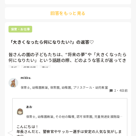
新しく採用が決まるまで、どうしようかと思ってます。
回答をもっと見る
保育・お仕事
「大きくなったら何になりたい?」の返答♡
皆さんの園の子どもたちは、“将来の夢”や「大きくなったら
何になりたい」という話題の際、どのような答えが返ってき
ますか⁇

主任
保育内容
遊び
「ほいくえんのせんせい！」「ようちえんのせんせい！」と
mikku.
言ってくれる女児もたくさんいてなんだか嬉しくなります♪

保育士, 幼稚園教諭, 保育園, 幼稚園, プリスクール・幼児教室
2
・
4日前
最近の子どもたちの「大きくなったら」事情を知りたいです
＾＾
あお
保育士, 幼稚園教諭, その他の職種, 認可保育園, 児童発達支援施設, 
その他の職場, 管理職
こんにちは！

年長さんだと、警察官やサッカー選手は安定の人気な気がしま