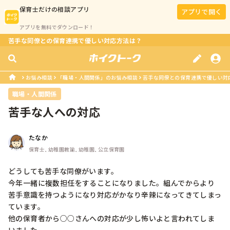
保育士
だけの相談アプリ
アプリで開く
アプリを無料でダウンロード！
苦手な同僚との保育連携で優しい対応方法は？
お悩み相談
「職場・人間関係」のお悩み相談
苦手な同僚との保育連携で優しい対
職場・人間関係
苦手な人への対応
たなか
保育士, 幼稚園教諭, 幼稚園, 公立保育園
どうしても苦手な同僚がいます。

今年一緒に複数担任をすることになりました。組んでからより
苦手意識を持つようになり対応がかなり辛辣になってきてしまっ
ています。

他の保育者から○○さんへの対応が少し怖いよと言われてしま