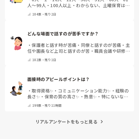
人～99人
・
100人以上
・
わからない、土曜保育はな
い
・
その他(コメントで教えて下さい)
184
票・
残り2日
どんな場面で話すのが苦手ですか？
・
保護者と話す時が苦痛
・
同僚と話すのが苦痛
・
主
任や園長など上司と話すのが苦
・
職員会議や研修場
面で話すのが苦
・
話すことは苦痛じゃない♡
・
その
182
票・
残り1日
他(コメントで教えてください)
面接時のアピールポイントは？
・
取得資格✨
・
コミュニケーション能力✨
・
経験の
長さ✨
・
保育の質の高さ✨
・
熱意✨
・
特にないな
・
その他(コメントで教えて下さい)
199
票・
残り11時間
リアルアンケートをもっと見る