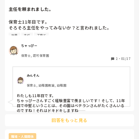
ください、と言う役目でした。

主任を頼まれました。
終わって行事の反省をしている時、隣にいる3つ下の後輩
に、〇〇番（前々からこの人が何番を持っておくと決められ
保育士11年目です。

ています。〇〇番は私が持っているはずの電話です。）に何
そろそろ主任をやってみないか？と言われました。

回も電話したけど繋がらなくて、できるならマナーモードで
未満児も以上児も担任を持ったことがあり、

なく鳴るようにした方が気づくと思うから常に鳴るように設
後輩
主任
子育て
フリー保育士も経験しました。

定した方がいいと思う。

自分でも経験を積み重ねてきて、最近ようやく自分の保育が
電話が繋がらなかったことがあったから、かける予定だった
ちゃっぴー
出来上がってきたのかな、、、と感じているところでした。

人が4階の屋上から一階まで往復して聞きに言っていた。

保育士, 認可保育園
年数的には中堅だし、後輩指導をする立場でもありますが、
降りていいと言う指示待ちで保護者が出てもらうのも次の開
2
・
01/17
まだまだ現場で頑張りたい気持ちの方が何倍も強いです。

門（4回転でその都度完全退出してもらっています）

また、未婚で子育て経験もないので、主任なんて自分には絶
までギリギリになってしまった。

対できないよと思っている自分がいます。

と言われました。

みんそん
繋がらなかった時も3人くらいに、繋がらなかったです、気
保育士, 幼稚園教諭, 幼稚園
もちろん頼まれるのは光栄なことなのですが、どうこの気持
にかけてって言っていました〜とかって言われ、すいません
って感じでした。

わたしも11年目です。

その時の4階の担当をしている人がたまたまその人だったか
ちゃっぴーさんすごく経験豊富で羨ましいです！そして、11年
ら言われたっていうこともあって私が悪い感じに言われてし
目で中堅ということは、その園はベテランさんがたくさんいる
のですね！それはドキドキしますね…

まいなんかしんどくなりました。

電話がかかってくるのがわかっていたのに気にかけるこ

回答をもっと見る
わたしのときは主任兼担任だったので、とっても大変でした…
とを

7年目くらいで子育て経験なしの主任をしたので周りと協力！
忘れていた自分が全て悪かったと思い、

って感じでやりました。

その子にも直接謝りました。

職場・人間関係