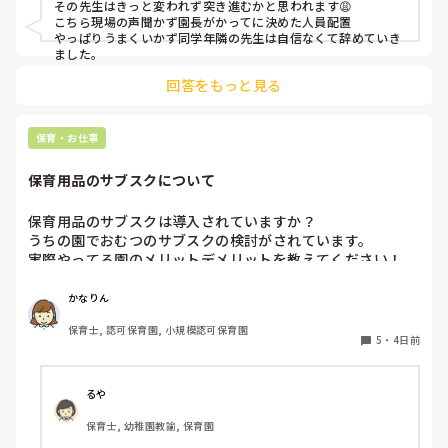
その先生はきっと変われず突き進むかと思われます😩

こちら現場の声聞かず園長がかってに決めた人員配置

やっぱりうまくいかず同学年隣の先生は自信なくて辞めていき
ました。
回答をもっと見る
保育・お仕事
保育用品のサブスクについて
保育用品のサブスクは導入されていますか？

うちの園でおむつのサブスクの検討がされています。

実際やってる園のメリットデメリットを教えてください！

またおむつ以外のサブスク何かされてるところがあれば教え
かなりん
保育士, 認可保育園, 小規模認可保育園
5
・
4日前
るや
保育士, 幼稚園教諭, 保育園