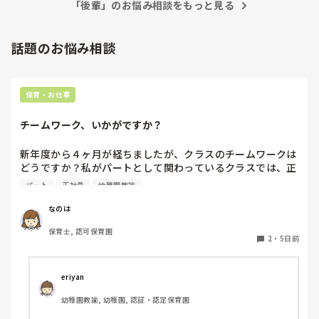
「後輩」のお悩み相談をもっと見る
時間がある時にしていらっしゃることですから別にコソコソは
言われ、寒い中門番したのに少しだけショックでした。私は
後輩たちが「これをやってくれて嬉しかったな」

していないですもんね。

それに、気遣いっておっしゃるように、「今から主任を手伝い
ますから見てくださいね！」ってアピールするようにやること
話題のお悩み相談
「助かったな」という気持ちになり、

ではないですからね。

そのやって貰った気遣いから学んで欲しいです。

僕としては、園長に対して

「は？」

保育・お仕事
の一言で終わりになります笑

そんなアピールしながらやりたくないし、

見ている後輩は、学びますから☆

チームワーク、いかがですか？
そのアピールによって後輩たちが気まづい思いや

そのままで大丈夫です🙆
新年度から４ヶ月が経ちましたが、クラスのチームワークは
嫌な気持ちになって欲しくないです。

どうですか？私がパートとして関わっているクラスでは、正
社員の連携が取れておらずギクシャクしています。ボス的な
どうしたらいいのでしょうか？
パート
正社員
幼稚園教諭
保育士が仕切っていて、他に組んでいる職員の出る幕がない
という形です。もう少しチーム保育が出来たら肩の力が抜け
なのは
て楽なんじゃないかなぁと思います。

保育士, 認可保育園
2
・
5日前
皆さんのクラスはいかがですか？
eriyan
幼稚園教諭, 幼稚園, 認証・認定保育園