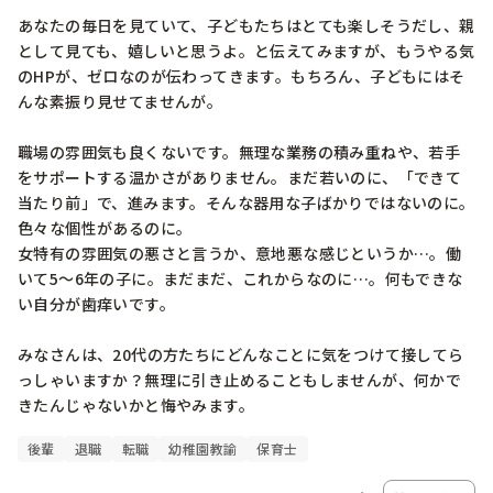
あなたの毎日を見ていて、子どもたちはとても楽しそうだし、親
として見ても、嬉しいと思うよ。と伝えてみますが、もうやる気
のHPが、ゼロなのが伝わってきます。もちろん、子どもにはそ
んな素振り見せてませんが。

職場の雰囲気も良くないです。無理な業務の積み重ねや、若手
をサポートする温かさがありません。まだ若いのに、「できて
当たり前」で、進みます。そんな器用な子ばかりではないのに。
色々な個性があるのに。

女特有の雰囲気の悪さと言うか、意地悪な感じというか…。働
いて5〜6年の子に。まだまだ、これからなのに…。何もできな
い自分が歯痒いです。

みなさんは、20代の方たちにどんなことに気をつけて接してら
っしゃいますか？無理に引き止めることもしませんが、何かで
後輩
退職
転職
幼稚園教諭
保育士