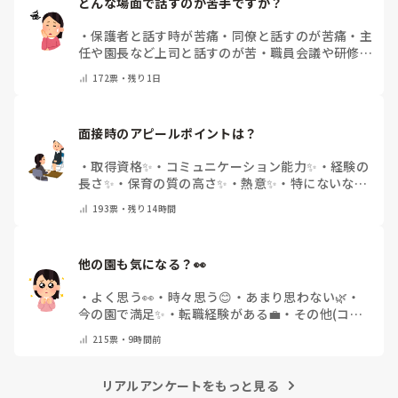
どんな場面で話すのが苦手ですか？
・
保護者と話す時が苦痛
・
同僚と話すのが苦痛
・
主
任や園長など上司と話すのが苦
・
職員会議や研修場
面で話すのが苦
・
話すことは苦痛じゃない♡
・
その
172
票・
残り1日
他(コメントで教えてください)
面接時のアピールポイントは？
・
取得資格✨
・
コミュニケーション能力✨
・
経験の
長さ✨
・
保育の質の高さ✨
・
熱意✨
・
特にないな
・
その他(コメントで教えて下さい)
193
票・
残り14時間
他の園も気になる？👀
・
よく思う👀
・
時々思う😊
・
あまり思わない🌿
・
今の園で満足✨
・
転職経験がある💼
・
その他(コメ
ントで教えてください)
215
票・
9時間前
リアルアンケートをもっと見る