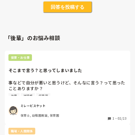
回答を投稿する
「後輩」のお悩み相談
保育・お仕事
そこまで言う？と思ってしまいました
事などで自分が悪いと思うけど、そんなに言う？って思った
ことありますか？

長いですが愚痴聞いて欲しいです。

後輩
連絡帳
保育室
保育士です。昨日働いている園で行事がありました。

園は4階まであって、上にいる職員は下の様子が把握しずら
ミレービスケット
いので内線を使って連絡することが多いです。

保育士, 幼稚園教諭, 保育園
私は一階の門番と電話番をする役目で、それぞれ終わるタイ
1
・
02/23
ミングが違うので終わったクラスが下にいる私に電話をして
玄関の混み具合を伝え

職場・人間関係
混んでいたらアナウンスなどで待機してもらうように伝えて