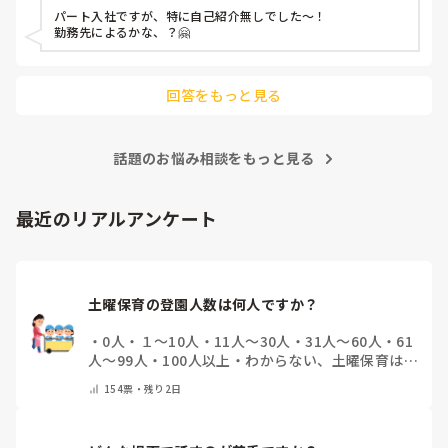
パート入社ですが、特に自己紹介無しでした〜！

勤務先によるかな、？🤗

回答をもっと見る
話題のお悩み相談をもっと見る
最近のリアルアンケート
土曜保育の登園人数は何人ですか？
・
0人
・
１～10人
・
11人～30人
・
31人～60人
・
61
人～99人
・
100人以上
・
わからない、土曜保育はな
い
・
その他(コメントで教えて下さい)
154
票・
残り2日