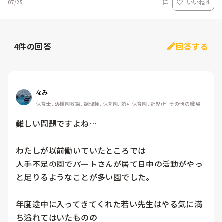
07/25
いいね 4
4
件の回答
回答する
なみ
保育士, 幼稚園教諭, 調理師, 保育園, 認可保育園, 託児所, その他の職場
難しい問題ですよね…

わたしが以前働いていたところでは

人手不足の園でパートさんが居て日中の活動がやっ
と足りるようなことが多い園でした。

年度途中に入ってきてくれた若い先生はやる気に満
ち溢れてはいたものの
