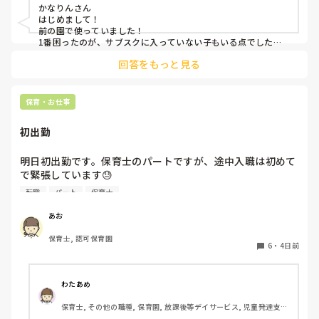
かなりんさん

はじめまして！

前の園で使っていました！

1番困ったのが、サブスクに入っていない子もいる点でした。
強制は出来ないため(収入の問題やオムツ外れそうな子とかもい
回答をもっと見る
るので)この子はサブスク、この子はロッカーから持ってく
る、、、など入り乱れる点でした。

メリットはオムツ忘れがないことと、名前の記載漏れで誰のも
保育・お仕事
初出勤
明日初出勤です。保育士のパートですが、途中入職は初めて
で緊張しています😓

子どもの前で自己紹介とかあったりするんでしょうか？？ど
転職
パート
保育士
きどきして明日が不安です😭
あお
保育士, 認可保育園
6
・
4日前
わたあめ
保育士, その他の職種, 保育園, 放課後等デイサービス, 児童発達支援
施設