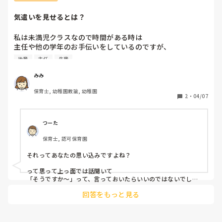
ごめんね。電波が悪かったのかと思っていたら、

園の方針にもよりますし、学年の先生の感じにもよりますよ
ね…

あの時私が電話に気づかなかったのかもしれない。

気遣いを見せるとは？
その学年の主任になり、下の先生たちがどのようなメンバーか
と謝った後の反省会でそう発言されました。

わかっていて少し不安があれば上の先生にそのことを私なら言
マナーモードにしていた理由は、一階で演技をしているクラ
うかなあと思います。
私は未満児クラスなので時間がある時は

スもあって、私が持っている電話が鳴ったら大変なので

主任や他の学年のお手伝いをしているのですが、

音を切ってバイブにしていたつもりでした。

主幹の先生も、寒いから部屋に入って見たらーって言ってく
後輩
主任
先輩
今日、園長に

れていて昨日雪が降るほど本当に寒い中、ずっと門番をして
みみ
いたので凍えていました。

主任とかの手伝いをコソコソしてるけど

ちなみに一階は時間通りには進んでいました。

保育士, 幼稚園教諭, 幼稚園
園長、主幹は大幅に遅れることもなく、保護者の方もルール
2
・
04/07
もっと気遣いをしている所を

を守ってくれたからそのことに関して言うことはなかったで
す。

後輩たちに見えるように（こういう気遣いをすればいいとい
つーた
電話を持っている人が同じ人の方がいいなーとなり、私に門
うことを後輩たちがわかるように）

番が固定されていたのですが、寒いから空いている職員で交
保育士, 認可保育園
代して、と言われていましたが優しい後輩しか出てきてくれ
堂々としなさいと言われました。

なかったです。

それってあなたの思い込みですよね？

そのことを発言した後輩は

園長の言っている事もわかるのですが、

って思って上っ面では話聞いて

前々から違います！と先輩である私にも否定したり、言い方
「そうですか〜」って、言っておいたらいいのではないでしょ
には少し引っかかることがありましたがはっきりしている性
うか。

気遣いってそんな周りにアピールしながらするものではない
格？で良くも悪くも仕事への熱意がある人なのかなって思っ
回答をもっと見る
"そうですね"とは、言わないで。

し、

ています。先輩にこんなこと言いづらいとか思っていたら仕
事にならない部分はあるし、その子より下の代は言いづらい
背中を見せるって言いたいのかもしれないけど、背中を見せる
アピールしてするよりも、私の気遣いで

からと思って言ったのかもしれないですが全員の前でそれを
ってそうではないと思うし、
