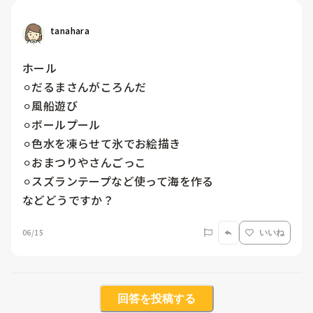
tanahara
ホール

⚪︎だるまさんがころんだ

⚪︎風船遊び

⚪︎ボールプール

⚪︎色水を凍らせて氷でお絵描き

⚪︎おまつりやさんごっこ

⚪︎スズランテープなど使って海を作る

などどうですか？
06/15
いいね
回答を投稿する