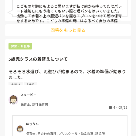
こどもの年齢にもよると思いますが私は前から持ってたセパレ
ート袖無しにもう捨ててもいい服と短パンをはいていました。
出勤して水着と上の服短パンを履きエプロンをつけて朝の保育
をするためです。こどもの準備の時にはなるべく自分の準備を
減らしていました。乳児さんの時は普通の服で足元をあげるく
回答をもっと見る
らいで保育してましたが幼児さんの時は細々してない着替えが
楽の観点で選んでました。
保育・お仕事
5歳児クラスの着替えについて
そろそろ水遊び、泥遊びが始まるので、水着の準備が始まり
ました。

お着替えの際、男の子、女の子、一緒に着替えていますか?

水遊び
5歳児
別室で着替えていますか?

スヌーピー
話し合いの際、小学校低学年はどんな感じなんだろうね…と
保育士, 認可保育園
いう話にもなり、まだ決定までたどり着いていません。

4
・
05/25
みなさんの園でのやり方が知りたいです。

よろしくお願いいたします。
ほきりん
保育士, その他の職種, プリスクール・幼児教室, 託児所