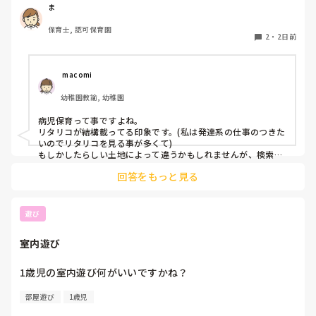
今は保育園勤務ですが、

ま
本当は小児科で保育士として

保育士, 認可保育園
働きたいです。

2
・
2日前
しかし、地方なのかそのような求人が

ほぼなく、ホームページなどもチェック

 macomi
していますが見つかりません😭

幼稚園教諭, 幼稚園
もともと、看護師を目指していたのもあって、、

病児保育って事ですよね。

もちろん医療的なことができないのは

リタリコが結構載ってる印象です。(私は発達系の仕事のつきた
わかっていますが💦

いのでリタリコを見る事が多くて)

もしかしたらしい土地によって違うかもしれませんが、検索し
てみてください！
何かよい求人サイトなどがあれば

回答をもっと見る
教えてください。
遊び
室内遊び
1歳児の室内遊び何がいいですかね？
部屋遊び
1歳児