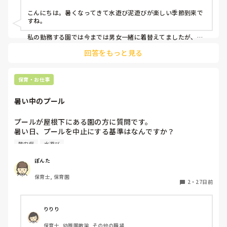
こんにちは。暑くなってきて水遊び泥遊びが楽しい季節到来で
すね。

私の勤務する園では今までは男女一緒に着替えてましたが、近
年では中には着替えや身体測定も恥ずかしがる子が今までに比
回答をもっと見る
べ増えました。

また数年前から絵本を読んで性教育にも触れるようになってか
ら、その辺りの配慮も必要だよね、という話し合いが同じく進
行中です。

保育・お仕事
ちなみに、我が子が2人小学校低学年なのですが、1年生は同じ
暑い中のプール
教室で男女合同で着替えてるそうです。が、2年生以降は男女
分かれた場所で着替えるそうです。

1年生の我が子（女）も恥ずかしいと言っていますが、1年生は
プールが屋根下にある園の方に質問です。

まだ先生が全員見きれないと困る、という理由のようです。

暑い日、プールを中止にする基準はなんですか？

熱中症アラート基準ですか？

参考までに☺️
熱中症
水遊び
屋根があるから、日陰だからと、別の基準がある方、教えて
いただきたいです！
ぽんた
保育士, 保育園
2
・
27日前
りりり
保育士, 幼稚園教諭, その他の職場