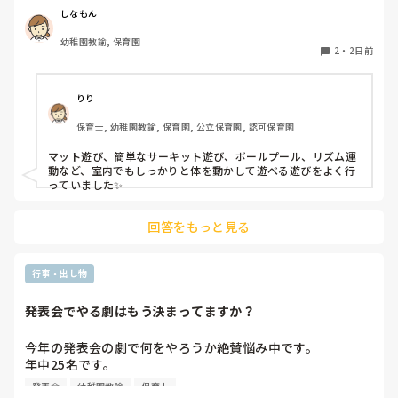
しなもん
幼稚園教諭, 保育園
2
・
2日前
りり
保育士, 幼稚園教諭, 保育園, 公立保育園, 認可保育園
マット遊び、簡単なサーキット遊び、ボールプール、リズム運
動など、室内でもしっかりと体を動かして遊べる遊びをよく行
っていました✨
回答をもっと見る
行事・出し物
発表会でやる劇はもう決まってますか？
今年の発表会の劇で何をやろうか絶賛悩み中です。

年中25名です。

過去に「これは子どもたちも楽しんで大成功だった！」「観
発表会
幼稚園教諭
保育士