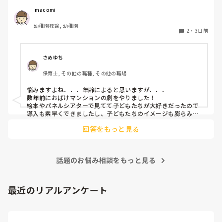
客の保護者にも好評だった！」という劇の演目があれば、ぜ
ひ教えてほしいです！

 macomi
幼稚園教諭, 幼稚園
2
・
3日前
さめゆち
保育士, その他の職種, その他の職場
悩みますよね．．．年齢によると思いますが．．．

数年前におばけマンションの劇をやりました！

絵本やパネルシアターで見てて子どもたちが大好きだったので
導入も素早くできましたし、子どもたちのイメージも膨らみや
すく自分たちでセリフをどんどん覚えて練習も本番も楽しんで
回答をもっと見る
ました！

もし参考になれば．．．
話題のお悩み相談をもっと見る
最近のリアルアンケート