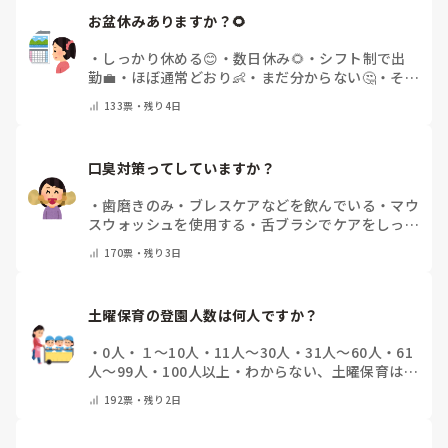
お盆休みありますか？🌻
・
しっかり休める😊
・
数日休み🌻
・
シフト制で出
勤💼
・
ほぼ通常どおり👶
・
まだ分からない🤔
・
その
他(コメントで教えてください)
133
票・
残り4日
口臭対策ってしていますか？
・
歯磨きのみ
・
ブレスケアなどを飲んでいる
・
マウ
スウォッシュを使用する
・
舌ブラシでケアをしっか
りする
・
フリスクをかじる
・
気にしたことない
・
そ
170
票・
残り3日
の他(コメントで教えて下さい)
土曜保育の登園人数は何人ですか？
・
0人
・
１～10人
・
11人～30人
・
31人～60人
・
61
人～99人
・
100人以上
・
わからない、土曜保育はな
い
・
その他(コメントで教えて下さい)
192
票・
残り2日