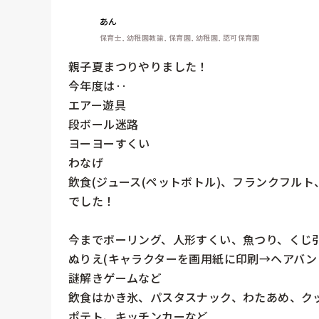
あん
保育士, 幼稚園教諭, 保育園, 幼稚園, 認可保育園
親子夏まつりやりました！

今年度は‥

エアー遊具

段ボール迷路

ヨーヨーすくい

わなげ

飲食(ジュース(ペットボトル)、フランクフルト
でした！

今までボーリング、人形すくい、魚つり、くじ
ぬりえ(キャラクターを画用紙に印刷→ヘアバン
謎解きゲームなど

飲食はかき氷、パスタスナック、わたあめ、ク
ポテト、キッチンカーなど