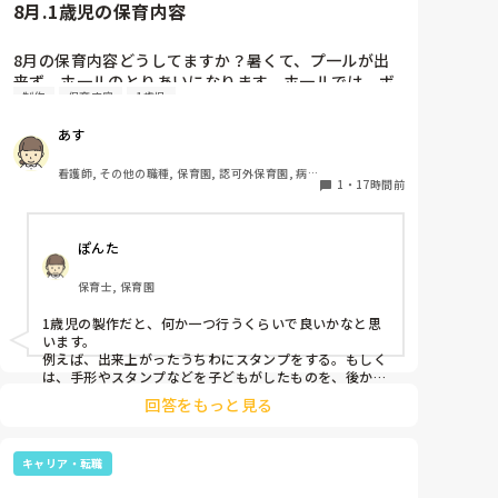
8月.1歳児の保育内容
8月の保育内容どうしてますか？暑くて、プ一ルが出
来ず、ホ一ルのとりあいになります。ホ一ルでは、ボ
制作
保育内容
1歳児
一ルや平均台、風船で遊んでいます。製作で、うちわ
や望遠鏡や風鈴🎐製作をしたりしますが、なかなか、
あす
集中できません。1歳児クラスです、玩具で遊ばせな
がら、何人かずつよんで、やっています。何か、いい
看護師, その他の職種, 保育園, 認可外保育園, 病児
アイデアや、工夫など、何でもいいので、教えて下さ
1
・
17時間前
保育, 病院内保育, その他の職場
い。
ぽんた
保育士, 保育園
1歳児の製作だと、何か一つ行うくらいで良いかなと思
います。

例えば、出来上がったうちわにスタンプをする。もしく
は、手形やスタンプなどを子どもがしたものを、後から
うちわの形に切る。1歳児なんて集中できないです。興
回答をもっと見る
味を持って来てくれただけで十分です。

お部屋では、ビニールシートを敷いて、片栗粉粘土、寒
キャリア・転職
天や春雨遊び、氷遊び、など間食遊びをたくさん行って
います。
