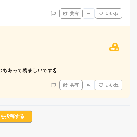
共有
いいね
質問主
もあって羨ましいです🥹
共有
いいね
を投稿する