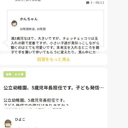
を動かせるような活動もいいかな？と思うのですが、
3
・
09/12
あまり案が浮かばなく…
かんちゃん
幼稚園教諭, 幼稚園
満3歳児なほで、大きいですが、チェッチェッコリは玉
入れの歌で定番ですが、小さい子達が真似っこしながら
動くのはとても可愛いです。本来玉を入れるところを親
子で手を繋いで歩いてもらうに変えたり、真ん中にカゴ
を用意してそこに親子で物を入れに行くとかも楽しそ
回答をもっと見る
う。音楽が好きなら色々とやれそうですね！ダンボール
の車や、船などを作って親子で音に合わせて引っ張って
もらうとかもできますよね。

保育・お仕事
小さいとできることが限られているので考えるのも大変
かと思いますが、素敵な時間になるといいですね。
公立幼稚園、5歳児年長担任です。子ども発信で
の遊びはありますか？例えば...
公立幼稚園、5歳児年長担任です。

子ども発信での遊びはありますか？

おみせやさん
ゲーム遊び
一斉保育
例えば、リレーやドッヂボールなどの集団遊び

この季節ならではの感触遊びなど…

ひよこ
みなさんの園ではどのような遊びが流行っています
か？
