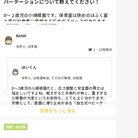
パーテーションについて教えてください！
0〜２歳児の小規模園です。保育室は狭めのほふく室
と遊びや食事に使用する広めのスペースがあります。
環境構成
安全
小規模保育園
広すぎると走り回ったりして落ち着かないので、活動
によってパーテーションで仕切っています。このパー
NANA
テーションがウレタンのような素材で軽いので、ちょ
っと体が当たると倒れたり、つかまり立ちが不安定な
保育士, 保育園
子にとっては共倒れになったりで危険です。かと言っ
2
・
20時間前
て固定してしまうと活動によって柔軟に移動すること
ができなくなってしまうし…以前勤務していた園では
ほいくん
しっかりした重いものを置いていましたが、移動が大
変で使い勝手が悪く、子どもがぶつかって倒れた時に
保育士, 幼稚園教諭, その他の職種, 幼稚園
怖い思いをしました。

皆さんの園ではどんなもので工夫されていますか？
0〜2歳児の小規模園だと、広さ調整と安全面の両立は
悩ましいですよね。軽すぎると共倒れが怖く、重すぎる
と移動が大変というお気持ち、とてもよく分かります。

対策として、底面に滑り止めがある「自立式ベビーゲー
ト」なら、つかまり立ちでも倒れにくく移動も楽でおす
回答をもっと見る
すめです。また、ストッパー付きキャスターをつけたロ
ー棚を仕切りにすれば、倒れず収納にもなって一石二鳥
です。

保育・お仕事
今のウレタン製を活かすなら、壁や固定家具で挟む配置
にしたり、脚元に水入りペットボトルなどの重りを付け
て補強してみてくださいね。安全で使いやすい方法が見