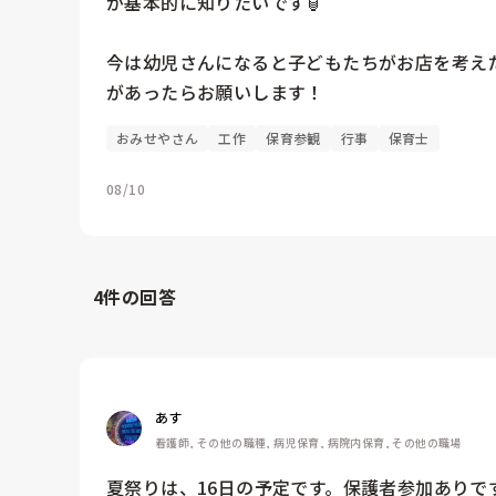
が基本的に知りたいです🏮

今は幼児さんになると子どもたちがお店を考え
があったらお願いします！
おみせやさん
工作
保育参観
行事
保育士
08/10
4
件の回答
あす
看護師, その他の職種, 病児保育, 病院内保育, その他の職場
夏祭りは、16日の予定です。保護者参加ありで