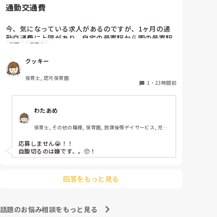
通勤交通費
ホールに行っているクラスにお邪魔するのも良いかなと
思います！いつもと違うおもちゃ、室内に興味津々で
す！
今、気になっている求人があるのですが、1ヶ月の通
勤交通費に上限があり、自宅の最寄駅から園の最寄駅
転職
保育士
までの通勤定期代が5,000円ほどオーバーします

たかが5,000円と考えるか…

クッキー
私としてはなかなか大きい金額なので、この時点で応
募を迷っているのですが、皆さんならどうしますか？
保育士, 認可保育園
1
・
23時間前
わたあめ
保育士, その他の職種, 保育園, 放課後等デイサービス, 児童
発達支援施設
応募しません😭！！

自腹切るのは嫌です、。🥺！

回答をもっと見る
話題のお悩み相談をもっと見る