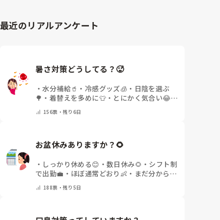
最近のリアルアンケート
暑さ対策どうしてる？🥵
・
水分補給🥤
・
冷感グッズ🧊
・
日陰を選ぶ
🌳
・
着替えを多めに👕
・
とにかく気合い😂
・
その他(コメントで教えてください)
156
票・
残り6日
お盆休みありますか？🌻
・
しっかり休める😊
・
数日休み🌻
・
シフト制
で出勤💼
・
ほぼ通常どおり👶
・
まだ分からな
い🤔
・
その他(コメントで教えてください)
188
票・
残り5日
口臭対策ってしていますか？