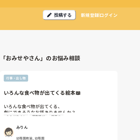
新規登録
ログイン
投稿する
「おみせやさん」のお悩み相談
行事・出し物
いろんな食べ物が出てくる絵本📖
いろんな食べ物が出てくる、

劇にできそうなお話ありませんか？

おみせやさん
運動遊び
発表会
4歳児15人です。

みりん
発表会でする劇を考え始めないとなーと思っていま
す。

幼稚園教諭, 幼稚園