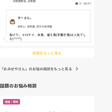
幼稚園教諭, 幼稚園
4
・
06/07
また、設定保育で使えるルールのある遊びや、

就学に向けてこの時期に取り組んでおきたいことや、
すーさん。
おすすめの保育内容があれば教えて頂きたいです。
保育士, 保育園, 認可外保育園
缶けり、ドロケイ、氷鬼、増え鬼(手繋ぎ鬼)は人気でし
た(*^^*)
回答をもっと見る
「おみせやさん」のお悩み相談をもっと見る
話題のお悩み相談
施設・環境