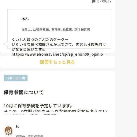
1学期のお店屋さんごっこで、ドーナツ、アイスクリー
2
・
09/07
ム、ピザ、かき氷、たこ焼き、寿司、クレープなどい
ろんなものを作っています。

あん
これから運動会のリズムの関連でおもちつきごっこも
しようかなと思っています。

保育士, 幼稚園教諭, 保育園, 幼稚園, 認可保育園
これらを劇に繋げたいです、、！

くいしんぼうのこぶたのグーグー

いろいろな食べ物屋さんが出てきて、内容も４歳児向け
たくさん食べ物が出てくる絵本など、

かなぁと思います🐷

ご存知の方、教えてください❣️

https://www.ehonnavi.net/sp/sp_ehon00_opinion.
asp?no=116098&srsltid=AfmBOoovouO8bzR-
創作劇にして、こんなお話の流れはどう？など

回答をもっと見る
BRayWe3fSLe0w97-
アイデアもありましたらお願いします🙇‍♀️
cfKGE1l2YCAUNUBFEOUFyKoa&spf=1

行事・出し物
どうぞのいす のオペレッタは４歳児でやりました🐰

食べ物と言えば食べ物？お店屋さんとはまた違います
保育参観について
が‥可愛かったです

10月に保育参観を予定しています。

絵本ではないですが‥

そこで、0歳児ができそうな参観の内容案を考えてい
世界旅行をするような流れで、各国の食べ物が出てくる
おみせやさん
楽譜
保育参観
ただきたいです。

のも面白そうだなぁ。と思いました😊
1歳児担任の頃はお店屋さんごっこや小麦粉粘土を親
に
子でして過ごしました。

音楽が好きな子たちなので、音楽を流しながら軽く体
保育士, 認可保育園