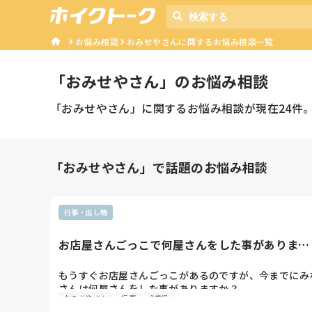
お悩み相談
おみせやさんに関するお悩み相談一覧
「
おみせやさん
」のお悩み相談
「
おみせやさん
」に関するお悩み相談が現在
24
件
「おみせやさん」で話題のお悩み相談
行事・出し物
お店屋さんごっこで何屋さんをした事があります
か？
もうすぐお店屋さんごっこがあるのですが、今までにみ
さんは何屋さんをした事がありますか？

おみせやさん
行事
2歳児
珍しくておもしろいお店をしたいと思っているので是非