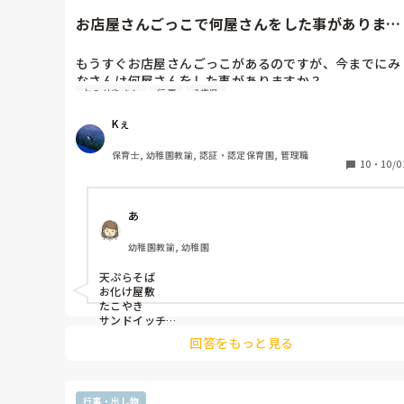
お店屋さんごっこで何屋さんをした事があります
か？
もうすぐお店屋さんごっこがあるのですが、今までにみ
なさんは何屋さんをした事がありますか？

おみせやさん
行事
2歳児
珍しくておもしろいお店をしたいと思っているので是非
参考までに教えて下さい！
Kぇ
保育士, 幼稚園教諭, 認証・認定保育園, 管理職
10
・
10/0
あ
幼稚園教諭, 幼稚園
天ぷらそば

お化け屋敷

たこやき

サンドイッチ

ドーナツ　です

回答をもっと見る
2歳だったらドーナツとか

良さそう！！

行事・出し物