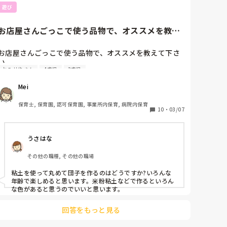
遊び
お店屋さんごっこで使う品物で、オススメを教え
て下さい。色んな年齢で行な...
お店屋さんごっこで使う品物で、オススメを教えて下さ
い。

おみせやさん
4歳児
3歳児
色んな年齢で行なうと思うのですが、たくさんありすぎ
て悩んでいます。

Mei
子ども達が自分で作れる品物、どんなものが人気です
か？
保育士, 保育園, 認可保育園, 事業所内保育, 病院内保育
10
・
03/07
うさはな
その他の職種, その他の職場
粘土を使って丸めて団子を作るのはどうですか?いろんな
年齢で楽しめると思います。米粉粘土などで作るといろん
な色があると思うのでいいと思います。
回答をもっと見る