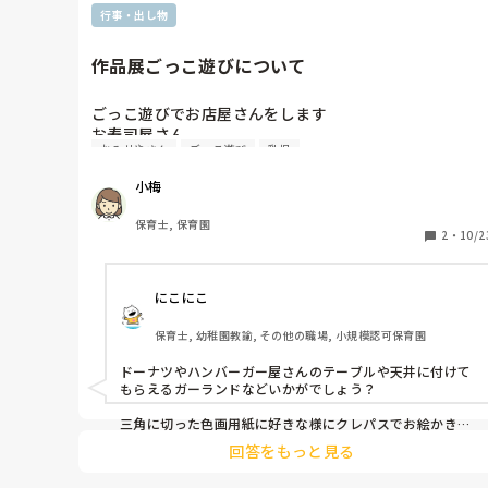
行事・出し物
作品展ごっこ遊びについて
ごっこ遊びでお店屋さんをします

お寿司屋さん

おみせやさん
ごっこ遊び
乳児
ドーナツ、ハンバーガー屋さん

おもちゃ屋さんを

小梅
幼児がするんですが、乳児もお手伝いでそれにちなんだ
装飾や売り物を作ります。一歳児で出来ること…もし良
保育士, 保育園
かったら案をください。よろしくお願いします
2
・
10/2
にこにこ
保育士, 幼稚園教諭, その他の職場, 小規模認可保育園
ドーナツやハンバーガー屋さんのテーブルや天井に付けて
もらえるガーランドなどいかがでしょう？

三角に切った色画用紙に好きな様にクレパスでお絵かきし
たり、シール貼りをしたものをすずらんテープなどに並べ
回答をもっと見る
て貼るだけで、雰囲気が賑やかになると思います！
