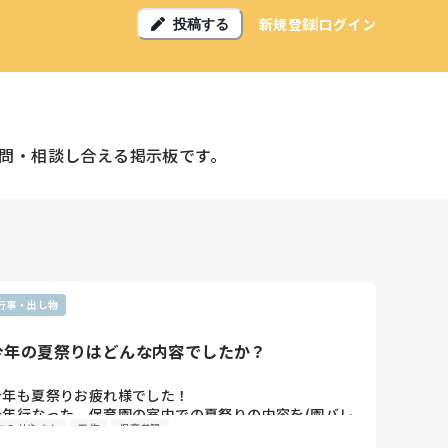
新規登録
ログイン
投稿する
問・相談し合える掲示板です。
行事・出し物
今年の夏祭りはどんな内容でしたか？
今年も夏祭りお疲れ様でした！

今年行なった、保育園の室内での夏祭りの内容を(園バレ
おみせやさん
工作
保育参観
しない程度で)教えて欲しいです。
