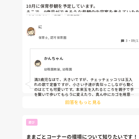
良いかと！！
10月に保育参観を予定しています。

そこで、0歳児ができそうな参観の内容案を考えていた
おみせやさん
楽譜
保育参観
きたいです。

1歳児担任の頃はお店屋さんごっこや小麦粉粘土を親子
に
でして過ごしました。

音楽が好きな子たちなので、音楽を流しながら軽く体を
保育士, 認可保育園
動かせるような活動もいいかな？と思うのですが、あま
3
・
09/1
り案が浮かばなく…
かんちゃん
幼稚園教諭, 幼稚園
満3歳児なほで、大きいですが、チェッチェッコリは玉入
れの歌で定番ですが、小さい子達が真似っこしながら動く
のはとても可愛いです。本来玉を入れるところを親子で手
を繋いで歩いてもらうに変えたり、真ん中にカゴを用意し
てそこに親子で物を入れに行くとかも楽しそう。音楽が好
回答をもっと見る
きなら色々とやれそうですね！ダンボールの車や、船など
を作って親子で音に合わせて引っ張ってもらうとかもでき
ますよね。

小さいとできることが限られているので考えるのも大変か
遊び
と思いますが、素敵な時間になるといいですね。
ままごとコーナーの環境について知りたいです！