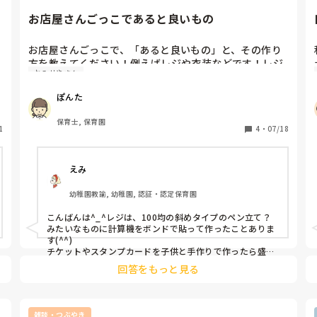
ジデザインがかわいいものなら、デザイン部分を切り取
り、切り取ったサイズより大きめのダンボールに張りつけ
お店屋さんごっこであると良いもの
て、枠、デザイン部分に分け、デザイン部分をパズルのよ
うに切ります。枠部分はマステをすると可愛く仕上がりと
ても簡単です。

お店屋さんごっこで、「あると良いもの」と、その作り
方を教えてください！例えばレジや衣装などです！レジ
空き箱を使ったピンボールやレジスターなどは人気で遊び
おみせやさん
はどうやって作りますか？？ありきたりなものではな
に使えますが大量生産は難しいですもんねー😅

く、新鮮なものがいいです！
ぽんた
お店屋さんごっこ成功しますように！頑張ってください😊
保育士, 保育園
1
4
・
07/18
えみ
幼稚園教諭, 幼稚園, 認証・認定保育園
こんばんは^_^レジは、100均の斜めタイプのペン立て？
みたいなものに計算機をボンドで貼って作ったことありま
す(^^)

チケットやスタンプカードを子供と手作りで作ったら盛り
上がりました^_^他のクラスの先生や園長先生にもスタン
回答をもっと見る
プカードを渡して買いに来てもらったりとか(^^)
雑談・つぶやき