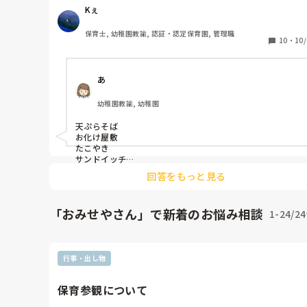
考までに教えて下さい！
Kぇ
保育士, 幼稚園教諭, 認証・認定保育園, 管理職
10
・
10/
あ
幼稚園教諭, 幼稚園
天ぷらそば

お化け屋敷

たこやき

サンドイッチ

ドーナツ　です

回答をもっと見る
2歳だったらドーナツとか

良さそう！！

「おみせやさん」で新着のお悩み相談
1-24/2
私のとこは新聞でリング型に

して、ボンドと水のりで白い紙

貼って絵の具で色をつけて

ボンドに色混ぜたのでチョコソースに

行事・出し物
して乾いたらシール貼って飾りつけ

しましたよ。ほんとはビーズで

保育参観について
飾りつけた方が可愛いですが誤って

食べてしまうと怖いのでシールが
