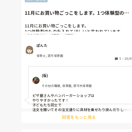
私のとこは新聞でリング型に

して、ボンドと水のりで白い紙

貼って絵の具で色をつけて

11月にお買い物ごっこをします。1つ体験型のも
ボンドに色混ぜたのでチョコソースに

のを入れてほしいと言われ...
して乾いたらシール貼って飾りつけ

しましたよ。ほんとはビーズで

11月にお買い物ごっこをします。

飾りつけた方が可愛いですが誤って

1つ体験型のものを入れてほしいと言われています。

食べてしまうと怖いのでシールが

おみせやさん
4歳児
5歳児
やったことがないのでいまいち想像がつかないのです
良いかと！！
が、やったことある方いますか？
ぽんた
保育士, 認可保育園
5
・
10/0
(仮)
その他の職種, 保育園, 認可外保育園
ピザ屋さんやハンバーガーショップは

やりやすかったです！

子どもたち同士で

注文を聞いてその注文通りに具材を乗せたり挟んだりして
提供しました😊

回答をもっと見る
コレが求めてる体験型なのかは分かりませんが😖