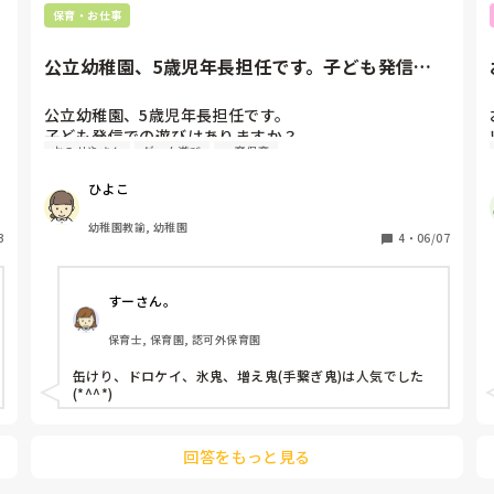
保育・お仕事
公立幼稚園、5歳児年長担任です。子ども発信で
の遊びはありますか？例えば...
公立幼稚園、5歳児年長担任です。

子ども発信での遊びはありますか？

おみせやさん
ゲーム遊び
一斉保育
例えば、リレーやドッヂボールなどの集団遊び

この季節ならではの感触遊びなど…

ひよこ
みなさんの園ではどのような遊びが流行っていますか？

幼稚園教諭, 幼稚園
3
また、設定保育で使えるルールのある遊びや、

4
・
06/07
就学に向けてこの時期に取り組んでおきたいことや、お
すすめの保育内容があれば教えて頂きたいです。
すーさん。
保育士, 保育園, 認可外保育園
缶けり、ドロケイ、氷鬼、増え鬼(手繋ぎ鬼)は人気でした
(*^^*)
回答をもっと見る