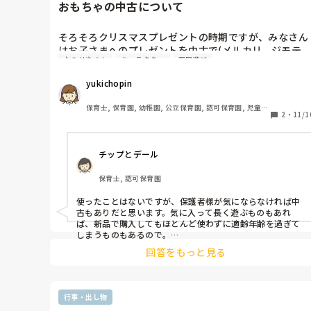
おもちゃの中古について
そろそろクリスマスプレゼントの時期ですが、みなさん
はお子さまへのプレゼントを中古で(メルカリ、ジモテ
おみせやさん
キャラクター
部屋遊び
ィ)などで購入したことはありますか？

一意見として、子供のおもちゃは長い期間使わないから
yukichopin
お古でも良いとも聞きますが、我が家はまだ試したこと
がないので、中古は壊れていたり汚れが目立つ。出品者
保育士, 保育園, 幼稚園, 公立保育園, 認可保育園, 児童発
さまのクチコミを見れば問題ないなど、経験した方のご
2
・
11/1
達支援施設
意見を伺いたいです！
チップとデール
保育士, 認可保育園
使ったことはないですが、保護者様が気にならなければ中
古もありだと思います。気に入って長く遊ぶものもあれ
ば、新品で購入してもほとんど使わずに適齢年齢を過ぎて
しまうものもあるので。

友人は一時的なものと割り切って中古で購入しているよう
回答をもっと見る
ですが、問題はないようです。

中古での購入の場合は、破損や汚れなど念入りにチェック
したうえで購入し、使用する前に消毒をすることで安心し
て使用できるかと思います。
行事・出し物