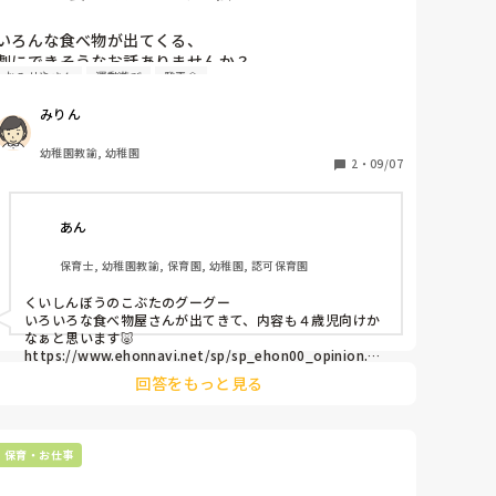
いろんな食べ物が出てくる、

劇にできそうなお話ありませんか？

おみせやさん
運動遊び
発表会
4歳児15人です。

みりん
発表会でする劇を考え始めないとなーと思っています。

1学期のお店屋さんごっこで、ドーナツ、アイスクリー
幼稚園教諭, 幼稚園
ム、ピザ、かき氷、たこ焼き、寿司、クレープなどいろ
2
・
09/07
んなものを作っています。

これから運動会のリズムの関連でおもちつきごっこもし
あん
ようかなと思っています。

保育士, 幼稚園教諭, 保育園, 幼稚園, 認可保育園
これらを劇に繋げたいです、、！

くいしんぼうのこぶたのグーグー

たくさん食べ物が出てくる絵本など、

いろいろな食べ物屋さんが出てきて、内容も４歳児向けか
ご存知の方、教えてください❣️

なぁと思います🐷

創作劇にして、こんなお話の流れはどう？など

https://www.ehonnavi.net/sp/sp_ehon00_opinion.as
p?no=116098&srsltid=AfmBOoovouO8bzR-
アイデアもありましたらお願いします🙇‍♀️
回答をもっと見る
BRayWe3fSLe0w97-
cfKGE1l2YCAUNUBFEOUFyKoa&spf=1

保育・お仕事
どうぞのいす のオペレッタは４歳児でやりました🐰

食べ物と言えば食べ物？お店屋さんとはまた違いますが‥