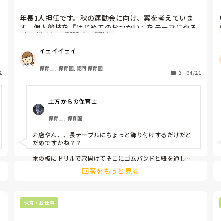
紙皿の横に紐、どんぐりやビーズを付けて、持ち手は割り
箸に色テープを交互に2色巻き付けて可愛くして、フリフ
年長1人担任です。秋の運動会に向け、案を考えていま
リする音が出るものです！紐が長いと1歳の子どもたちに
す。個人競技を『はじめてのおつかい』をテーマにやろ
は難しいかもしれないです！

おみせやさん
運動遊び
運動会
うと思っています。カードを引いて書いてある物をお店
屋さんに行って買いに行くという簡単な競技なんです
ラップの芯に砂を入れて、

イェイイェイ
が、お店屋さんをどうやって表現しようか、案をお願い
両端をテープでガチガチに固定した物を

傾けると海の音みたいにザザザと鳴ります！

します。又、親子競技ではムカデ競走をやろうと思って
保育士, 保育園, 認可保育園
2
いるんですが、画像のものの作りかたを教えていただき
2
・
04/21
たいです。よろしくお願いします。
土方からの保育士
保育士, 保育園
お店やん、、長テーブルにちょっと飾り付けするだけだと
だめですかね？？

木の板にドリルで穴開けてそこにゴムバンドと紐を通して
ある。としかわかりません、、

回答をもっと見る
申し訳ないです！
保育・お仕事