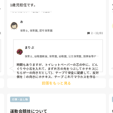
1歳児担任です。

だ
おみせやさん
制作
1歳児
来年にお店屋さんごっこをするのですが、楽器をテーマ
にしようと思っています。

お
しかし、どのような楽器がいいか、いまいちピンと来ず
悩んでいます。

保育士, 保育園, 認可保育園
2
今まで楽器の製作をしたことがある方、どのようなもの
2
・
12/01
を作りましたか？乳児向けだと有難いです。
まりぶ
保育士, 幼稚園教諭, 保育園, 幼稚園, 公立保育園, 放課後等デイ
サービス, 託児所
時期もありますが、トイレットペーパーの芯の中に、どん
ぐりや小石を入れて、まず片方の先をつぶしてホチキス(こ
ちらが一の向きだとして)、テープで安全に配慮して、反対
側を│の向きにホチキス、テープ これでマラカスを作るの
は簡単で、形も可愛いです！

回答をもっと見る
もっと簡単に作るなら、牛乳パックを切ってサイコロの形
にした中に石かどんぐりでもつくったことあります！

色を綺麗にするなら、透明のプリンの容器を2つくっつけ
行事・出し物
て中に綺麗なビーズを入れる方が綺麗です！中身が絶対出
ないように、配慮が必要です！誤飲がこわいので。

運動会競技について
でんでん太鼓
