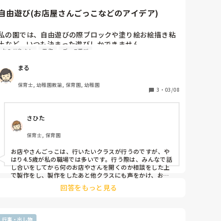
紙に印刷したお金も用意し、１枚だせば何でも1つ買える
ようにしましたよ。

自由遊び(お店屋さんごっこなどのアイデア)
割り箸など、危ないものは取り入れないように配慮しまし
た。

私の園では、自由遊びの際ブロックや塗り絵お絵描き粘
土など、いつも決まった遊びしかできません。

参考になれば嬉しいです。
おみせやさん
工作
ごっこ遊び
もっと子どもたちのやりたい気持ちを引き出したり想像
力を養えるような遊びをできたらなと思うのですが、変
まる
わったことができず窮屈に感じています。。

保育士, 幼稚園教諭, 保育園, 幼稚園
そのため、お店屋さんごっこなど、工作をしてそれを遊
3
・
03/08
びに発展させるようなことをやったことがありません。

さひた
皆さんの園では、お店屋さんごっこなどをどのように導
入？してはじめるのですか？

保育士, 保育園
また、作るものなどは子どもたちと相談するのでしょう
か？

お店やさんごっこは、行いたいクラスが行うのですが、や
実際にごっこ遊びをする時にはどのように行なっている
はり4.5歳が私の職場では多いです。行う際は、みんなで話
のですか？

し合いをしてから何のお店やさんを開くのか相談をした上
で製作をし、製作をしたあと他クラスにも声をかけ、お客
さんで交流を図っています。なので、一人何個までという
他にもお店屋さんごっこ以外にも楽しめる遊びなどがあ
回答をもっと見る
制限を設けますが作るのも子どもたちに任せるので作る量
ったら教えてください。

というところで開くのは、4.5歳というところがあります。
まるさんの職場では、おままごとはしないですか？？2歳
よろしくお願いします。
クラスからはおままごとを発展させて三角巾やエプロン、
行事・出し物