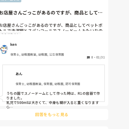
カラポリでお洋服やペットボトルの空容器にひもをつけて
カバンなどおままごとのときに小さなコーナーに区切っ
て、おままごとをして遊んでいます。日々の保育で楽しめ
お店屋さんごっこがあるのですが、商品としてペ
るといいですね🎵
ットボトルで洗濯糊とスパン...
お店屋さんごっこがあるのですが、商品としてペットボ
トルで洗濯糊とスパンコールでスノードームみたいなの
おみせやさん
を作ろうと思うのですが、3未クラスで500mlだと大きい
ken
保育士, 幼稚園教諭, 幼稚園, 公立保育園
8
・
01/31
あん
保育士, 幼稚園教諭, 保育園, 幼稚園, 認可保育園
うちの園でスノードームとして作った時は、R1の容器で作
りました。

乳児で500mlは大きくて、中身も糊が入ると重くなります
💦

R1でなくても300mlとか小さいサイズのものが良いと思い
回答をもっと見る
ます。

参考になれば‥。