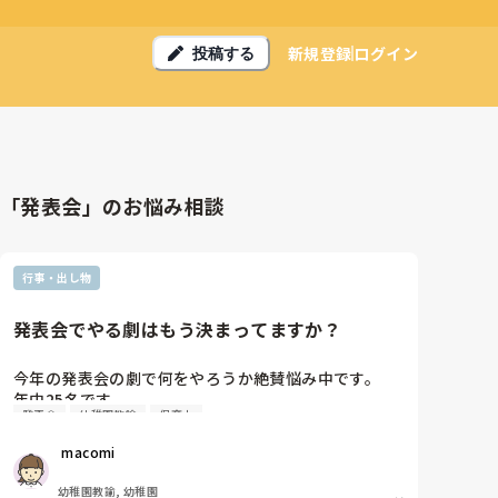
新規登録
ログイン
投稿する
「発表会」のお悩み相談
行事・出し物
発表会でやる劇はもう決まってますか？
今年の発表会の劇で何をやろうか絶賛悩み中です。

年中25名です。

発表会
幼稚園教諭
保育士
過去に「これは子どもたちも楽しんで大成功だっ
た！」「観客の保護者にも好評だった！」という劇の
 macomi
演目があれば、ぜひ教えてほしいです！

幼稚園教諭, 幼稚園