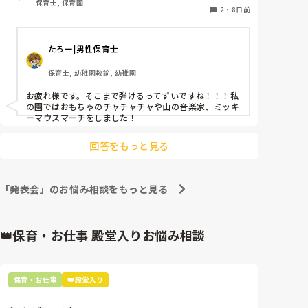
保育士, 保育園
やっぱり、性格そのものよりも、育っている環境、関わ
鍵盤ハーモニカは二重奏にしようか迷っています！
2
・
8日前
る人間の影響、言ってしまえば家庭です。これは少なか
らず大きく響きます。

どれだけ自信をつけてやれるか、

それはやはり、関わる人間によります。

たろー|男性保育士
ちなみにまた、自分の話をすると、

保育士, 幼稚園教諭, 幼稚園
家庭環境は良いとは言えませんでした。家庭内では、自
信をつけられませんでした。しかしながら、関わる友達
お疲れ様です。そこまで弾けるってずいですね！！！私
に助けられた、学生時代の先生たち、大人になって関わ
の園ではおもちゃのチャチャチャや山の音楽家、ミッキ
った人たちにいい影響をもらったことが事実です。

ーマウスマーチをしました！
家庭は、安心すらなかったから😅

ただ、帰る家があってご飯が食べられて寝られて、生活
回答をもっと見る
には安定があった。

つまりは、心の安定、ですよね。

「発表会」のお悩み相談をもっと見る
あなたは、あなただからいいのよ。

それでいいわ。

あなたなりのやり方がいいのよ。

あなたが好きよ。

👑保育・お仕事 殿堂入りお悩み相談
っていう雰囲気が、どれだけつくれるか、かもしれませ
ん♪

引き続き、まっすぐに受け止めて関わっていってあげて
ください☺️

保育・お仕事
👑殿堂入り
きっとあなたの関わりで、少しずつ変化が見られていく
と思います！
