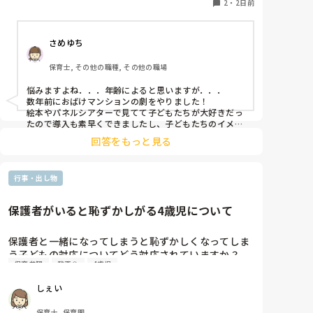
2
・
2日前
さめゆち
保育士, その他の職種, その他の職場
悩みますよね．．．年齢によると思いますが．．．

数年前におばけマンションの劇をやりました！

絵本やパネルシアターで見てて子どもたちが大好きだっ
たので導入も素早くできましたし、子どもたちのイメー
ジも膨らみやすく自分たちでセリフをどんどん覚えて練
回答をもっと見る
習も本番も楽しんでました！

もし参考になれば．．．
行事・出し物
保護者がいると恥ずかしがる4歳児について
保護者と一緒になってしまうと恥ずかしくなってしま
う子どもの対応についてどう対応されていますか？

保育参観
発表会
4歳児
保護者が見ていたり、近くにいると恥ずかしくて活動
しぇい
に参加しなくなったり、挨拶などもしなくなったりす
る姿があります。

保育士, 保育園