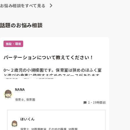
お悩み相談をすべて見る
話題のお悩み相談
施設・環境
パーテーションについて教えてください！
0〜２歳児の小規模園です。保育室は狭めのほふく室
と遊びや食事に使用する広めのスペースがあります。
環境構成
安全
小規模保育園
広すぎると走り回ったりして落ち着かないので、活動
によってパーテーションで仕切っています。このパー
NANA
テーションがウレタンのような素材で軽いので、ちょ
っと体が当たると倒れたり、つかまり立ちが不安定な
保育士, 保育園
子にとっては共倒れになったりで危険です。かと言っ
2
・
19時間前
て固定してしまうと活動によって柔軟に移動すること
ができなくなってしまうし…以前勤務していた園では
ほいくん
しっかりした重いものを置いていましたが、移動が大
変で使い勝手が悪く、子どもがぶつかって倒れた時に
保育士, 幼稚園教諭, その他の職種, 幼稚園