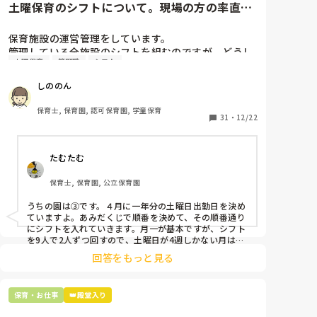
土曜保育のシフトについて。現場の方の率直な
意見を伺いたいです。
保育施設の運営管理をしています。

管理している全施設のシフトを組むのですが、どうし
土曜保育
管理職
シフト
ても土曜保育だけは入れる方が少なく、いつも苦労し
ています。

しののん
応募の段階では皆、月1〜2回の土曜出勤があることに
同意して入職しているはずですが、いざ勤務が始まる
保育士, 保育園, 認可保育園, 学童保育
と一日も土曜出勤が出来ない方ばかりです。

31
・
12/22
そこで、

たむたむ
①土曜日の希望休は2日まで、と制限をかける

②毎月、必ず土曜保育に入ることのできる日を1日だ
保育士, 保育園, 公立保育園
けピックアップしてもらう

③仮シフトが出た時、土曜出勤が難しければ自身で代
うちの園は③です。４月に一年分の土曜日出勤日を決め
わりの人を交渉して見つけてもらう

ていますよ。あみだくじで順番を決めて、その順番通り
にシフトを入れていきます。月一が基本ですが、シフト
上記のいずれかの対策を取り入れることを考えていま
を9人で2人ずつ回すので、土曜日が4週しかない月は無
しの時もありますよ。その土曜日が出られない人は、同
す。

回答をもっと見る
じシフト時間の人と自分で交代して貰い、主任に報告し
てます。
是非、現場の方の意見をお聞かせください。
保育・お仕事
👑殿堂入り