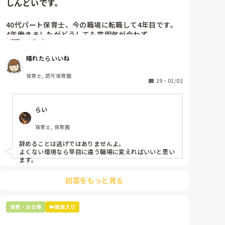
しんどいです。
恥ずかしがるのも、その子の持ち味✨

コソッと耳元で、

40代パート保育士、今の職場に転職して4年目です。

恥ずかしくなっちゃうよね、わかるよその気持ち😉

4年働きましたがどうしても雰囲気が合わず

って、言ってあげてほしいな。

退職
パート
退職しようと思っています。

卒園式、発表会。

晴れたらいいね
これからの関わりで、その子が抜擢の役割が、見つかり
周りの職員は、勤続10年以上から何十年という先生が
ますよ。
ほとんどです。

保育士, 認可保育園
保護者子どもの愚痴悪口が多く、

19
・
01/02
子どもの前でも

今で言う不適切保育も　

らい
仕方ないよね

もう何も言わずに

保育士, 保育園
子どもの言いなりになればいいんだね

などいう意見で…

辞めることは逃げではありませんよ。

よくない環境なら早目に違う職場に変えればいいと思い
上の先生に相談することは難しそうです。

ます。
主任は同じ考えですし、園長は不在のことが多いで
す。

回答をもっと見る
最後の職場にしようと思っていましたが

正直苦しい。

保育・お仕事
👑殿堂入り
辞めることは逃げ、と、過去辞めた人も何年も言われ