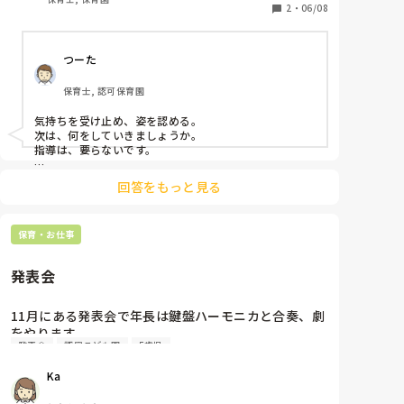
2
・
06/08
4歳児の子どもなのですが、この先卒園式や発表会な
どで保護者が見ている中で自分たちの考えたセリフを
つーた
言ったり、踊ったりすることがあると思われるので、
どう対応したらいいのか迷っています。

保育士, 認可保育園
今は恥ずかしいという気持ちを受け止め、参加出来た
気持ちを受け止め、姿を認める。

ことに注目して認める声掛けをしていますが、しっか
次は、何をしていきましょうか。

指導は、要らないです。

行動を褒めていきましょうか。

回答をもっと見る
より、具体的に。

「今の○○、良かったよ〜」

保育・お仕事
「これ、これがいい、先生はこれが気に入った」

いらっしゃいますよね、恥ずかしさが勝って固まってし
発表会
まったり、自分を発揮できなくなったりしてしまう子。

僕もそうでした。

なので、劇での主役なんかやるものか、と。立候補すら
11月にある発表会で年長は鍵盤ハーモニカと合奏、劇
できませんでした。

をやります。

人数が多い役の中の1人、で十分だ、と。

発表会
認定こども園
5歳児
鍵盤ハーモニカは年長になった4月から始まり、キラ
キラ星とかえるの歌、とんとんとんとんひげじいさん
しかし今は、誰にも変われない1人の人間でいたい、と
Ka
思って生きています笑

は弾けるようになりました。

発表会でオススメの曲ありますか？？
