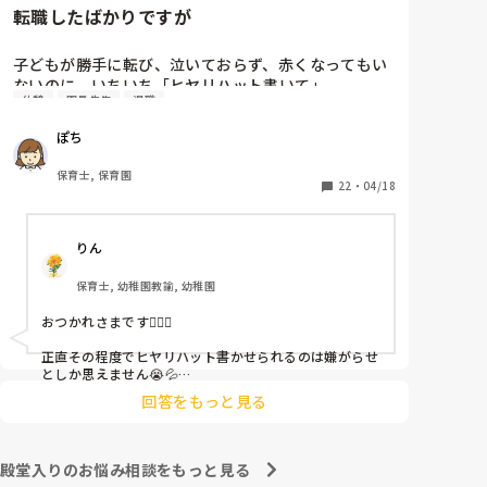
転職したばかりですが
子どもが勝手に転び、泣いておらず、赤くなってもい
ないのに、いちいち「ヒヤリハット書いて」

休憩
園長先生
退職
と書かされ

休憩時間に書くしかなく、辛いです

ぽち
（そう言う本人は書かない）

保育士, 保育園
しかも、上司に↑この内容でも

22
・
04/18
「どうしたらなくせるか」

ちゃんと考えて対策を練って書き込むようにと。

りん
呼ばれて一緒に対策を考えさせられること多数

保育士, 幼稚園教諭, 幼稚園
これだけで30〜40分拘束されて辛いです

おつかれさまです🙇🏻‍♀️

皆さんの園はどうですか?
正直その程度でヒヤリハット書かせられるのは嫌がらせ
としか思えません😭💦

他の先生方も同様のことをされているのでしょうか？

回答をもっと見る
あまりご無理されませんよう…😢
殿堂入りのお悩み相談をもっと見る