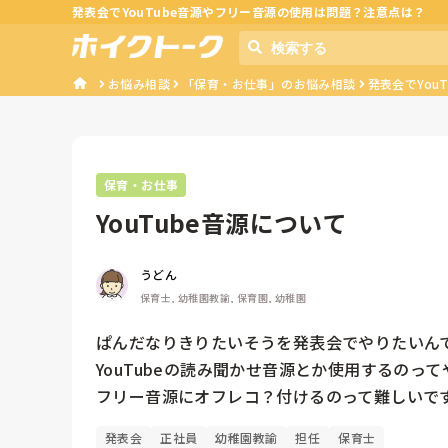
発表会でYouTube音源やフリー音源の使用は問題？注意点は？
お悩み相談
「保育・お仕事」のお悩み相談
発表会でYou
保育・お仕事
YouTube音源について
うどん
保育士, 幼稚園教諭, 保育園, 幼稚園
ぱんだなりきりたいそうを発表会でやりたいんで
YouTubeの読み聞かせ音源とか使用するのって
フリー音源にオフレコ？付けるのって難しいで
発表会
正社員
幼稚園教諭
担任
保育士