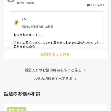
保育士, 保育園
しかも、上司に↑この内容でも

22
・
04/18
「どうしたらなくせるか」

ちゃんと考えて対策を練って書き込むようにと。

呼ばれて一緒に対策を考えさせられること多数

りん
保育士, 幼稚園教諭, 幼稚園
これだけで30〜40分拘束されて辛いです

おつかれさまです🙇🏻‍♀️

皆さんの園はどうですか?
正直その程度でヒヤリハット書かせられるのは嫌がらせとしか
思えません😭💦

他の先生方も同様のことをされているのでしょうか？

回答をもっと見る
あまりご無理されませんよう…😢
殿堂入りのお悩み相談をもっと見る
お悩み相談をすべて見る
話題のお悩み相談
保育・お仕事