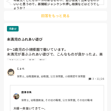
いいと思うので、新聞紙ジャンケンや押し相撲などはどうでし
ょうか？
回答をもっと見る
手遊び
未満児のふれあい遊び
0〜2歳児の小規模園で働いています。

未満児が喜ぶふれあい遊びで、こんなものが良かったよ、楽
しかったよ、というものを教えていただきたいです。

スキンシップ
乳児
遊び
また、保育参観で行ったことでも嬉しいです！
じょん
保育士, 幼稚園教諭, 幼稚園, 公立保育園, 小規模認可保育園
3
・
11/26
唐澤奈美
保育士, 幼稚園教諭, その他の職種, 公立保育園, その他の職場
大根一本抜いてきて〜、
