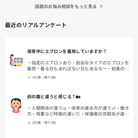
・相談タイム(人数によりますが4人グループくらいで3-4分？)

話題のお悩み相談をもっと見る
【ゲーム開始】

・ひとりが前に出て

観客にその姿を覚えてもらう

最近のリアルアンケート
(ここですでに装飾しています)

・一旦袖へ戻り、間違い探しのセッティング(髪型を変える、衣
装替え、服の袖を捲っている、靴下が変わっている、洗濯バサ
ミがついている等)

・再度前へ出て最初に出た時との間違いを探してもらう。

保育中にエプロンを着用していますか？
ぜんぶ見つからなければ作戦勝ち。

制限時間もありつつ、ぜんぶ当たるまでのタイムでチーム対抗
・
指定のエプロンあり
・
自由なタイプのエプロンを
にしたりと繰り返すうちに子どもたちと相談しながらアレンジ
着用
・
着る日もあればない日もあるな～
・
給食のと
して楽しみましたよ。

きだけだけ
・
ほとんど着ないよ
・
その他(コメント
143
票・
残り6日
で教えてください)
参考になれば。。
前の園と違うと感じる？🏡
・
人間関係が違う🤝
・
保育の進め方が違う👶
・
働き
方・残業など時間の違い⏰
・
保護者の雰囲気が違う
💬
・
給料が違う
・
転職経験なし
・
その他(コメント
180
票・
残り5日
で教えてください)