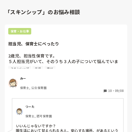
「スキンシップ」のお悩み相談
保育・お仕事
担当児、保育士にべったり
2歳児、担当性保育です。

５人担当児がいて、そのうち３人の子について悩んでいま
す。

スキンシップ
生活
遊び
まず、私に対してとにかく甘えが出ます。

園生活の中で、私がいると私にべったり、慣れないところだ
みー
と過剰にスキンシップを求めます。

保育士, 公立保育園
私がいない時は、各々好きな遊びを楽しんだり落ち着いて過
10
・
09/08
ごせることが多いです。

私が寝かしつけにつくと、抱っこなどスキンシップを求め逆
に寝ない子もいます。

つーた
私の遊びへの誘い方がうまくないのもあると思いますが、担
保育士, 認可保育園
当性保育の経験がある方いらっしゃったらアドバイスいただ
きたいです。
いいんじゃないですか？

園生活において甘えられる大人、安心する場所、があるという