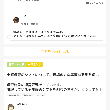
保育士, 認可保育園
保護者子どもの愚痴悪口が多く、

19
・
01/02
子どもの前でも

今で言う不適切保育も　

仕方ないよね

らい
もう何も言わずに

保育士, 保育園
子どもの言いなりになればいいんだね

などいう意見で…

辞めることは逃げではありませんよ。

よくない環境なら早目に違う職場に変えればいいと思います。
上の先生に相談することは難しそうです。

主任は同じ考えですし、園長は不在のことが多いです。

回答をもっと見る
最後の職場にしようと思っていましたが

正直苦しい。

辞めることは逃げ、と、過去辞めた人も何年も言われ続けて
保育・お仕事
👑殿堂入り
土曜保育のシフトについて。現場の方の率直な意見を伺いた
いです。
保育施設の運営管理をしています。

管理している全施設のシフトを組むのですが、どうしても土
曜保育だけは入れる方が少なく、いつも苦労しています。

土曜保育
管理職
シフト
応募の段階では皆、月1〜2回の土曜出勤があることに同意し
て入職しているはずですが、いざ勤務が始まると一日も土曜
しののん
出勤が出来ない方ばかりです。
