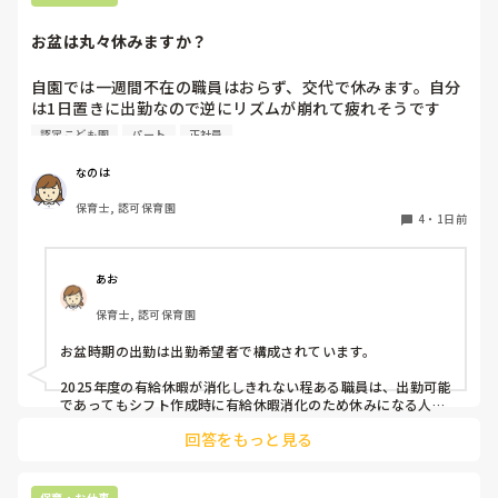
お盆は丸々休みますか？
自園では一週間不在の職員はおらず、交代で休みます。自分
は1日置きに出勤なので逆にリズムが崩れて疲れそうです
(^^;)

認定こども園
パート
正社員
皆さんの園はいかがですか？
なのは
保育士, 認可保育園
4
・
1日前
あお
保育士, 認可保育園
お盆時期の出勤は出勤希望者で構成されています。

2025年度の有給休暇が消化しきれない程ある職員は、出勤可能
であってもシフト作成時に有給休暇消化のため休みになる人が
多いです。

回答をもっと見る
短時間パートの人も基本お休みです。
保育・お仕事