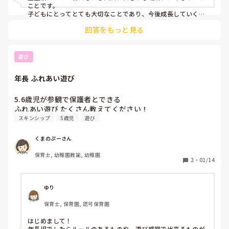
ことです。

子どもにとってとても大切なことであり、今後成長していく過
程においても大切な基盤になりますし。

回答をもっと見る
今の姿を、よく覚えておいておられるといいのではないかと。

そのうち、懐かしい姿になるだろうし気がついたら離れられて
るわ、なんて日がくるように思います。

遊び
信頼関係が築かれている印象を受けますよ。
年長 ふれあい遊び
5.6歳児が参観で保護者とできる

ふれあい遊び たくさん教えてください！
スキンシップ
5歳児
遊び
くまのぷーさん
保育士, 幼稚園教諭, 幼稚園
2
・
01/14
ゆり
保育士, 保育園, 認可保育園
はじめまして！

年長児でしたらルールのあるものや、遊び感覚で出来るものが