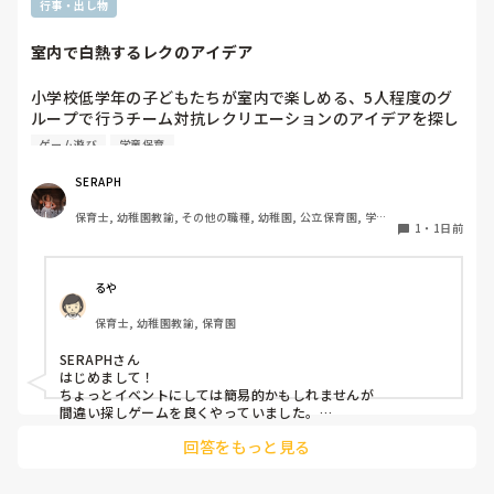
行事・出し物
室内で白熱するレクのアイデア
小学校低学年の子どもたちが室内で楽しめる、5人程度のグ
ループで行うチーム対抗レクリエーションのアイデアを探し
ています。今回は夏休みの特別イベントとして実施するた
ゲーム遊び
学童保育
め、普段の遊びよりも少し特別感があり、みんなで熱狂でき
るものを探しています。現場の準備に手間がかかりすぎず、
SERAPH
子どもたちが夢中になれるおすすめのゲームがあればぜひ教
保育士, 幼稚園教諭, その他の職種, 幼稚園, 公立保育園, 学童
えてください。
1
・
1日前
保育
るや
保育士, 幼稚園教諭, 保育園
SERAPHさん

はじめまして！

ちょっとイベントにしては簡易的かもしれませんが

間違い探しゲームを良くやっていました。

回答をもっと見る
・チーム分けする

・前に出る人を1人決める

・間違い探しの個数を伝えて使う道具を集めてもらう
