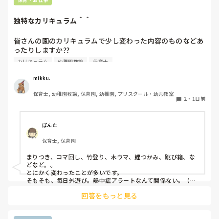
独特なカリキュラム＾＾
皆さんの園のカリキュラムで少し変わった内容のものなどあ
ったりしますか⁇

カリキュラム
幼稚園教諭
保育士
うちの園では、茶道・パソコン・読書会・お茶会（年長女児
のみ）・乾布摩擦（年中組以上児が体育の時間に体操服の上
mikku.
から行っています）があります。

保育士, 幼稚園教諭, 保育園, 幼稚園, プリスクール・幼児教室
2
・
1日前
ユニークだったり少し独特なものなどがあれば知りたいです
♪
ぽんた
保育士, 保育園
まりつき、コマ回し、竹登り、木ウマ、鯉つかみ、跳び箱、な
どなど。。

とにかく変わったことが多いです。

そもそも、毎日外遊び。熱中症アラートなんて関係ない。（日
陰作りや、水撒きなどで工夫はしていますが。。）
回答をもっと見る