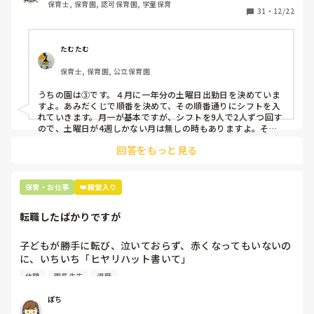
保育士, 保育園, 認可保育園, 学童保育
31
・
12/22
そこで、

①土曜日の希望休は2日まで、と制限をかける

②毎月、必ず土曜保育に入ることのできる日を1日だけピッ
たむたむ
クアップしてもらう

保育士, 保育園, 公立保育園
③仮シフトが出た時、土曜出勤が難しければ自身で代わりの
人を交渉して見つけてもらう

うちの園は③です。４月に一年分の土曜日出勤日を決めていま
すよ。あみだくじで順番を決めて、その順番通りにシフトを入
上記のいずれかの対策を取り入れることを考えています。

れていきます。月一が基本ですが、シフトを9人で2人ずつ回す
ので、土曜日が4週しかない月は無しの時もありますよ。その
土曜日が出られない人は、同じシフト時間の人と自分で交代し
是非、現場の方の意見をお聞かせください。
回答をもっと見る
て貰い、主任に報告してます。
保育・お仕事
👑殿堂入り
転職したばかりですが
子どもが勝手に転び、泣いておらず、赤くなってもいないの
に、いちいち「ヒヤリハット書いて」

と書かされ

休憩
園長先生
退職
休憩時間に書くしかなく、辛いです

（そう言う本人は書かない）

ぽち