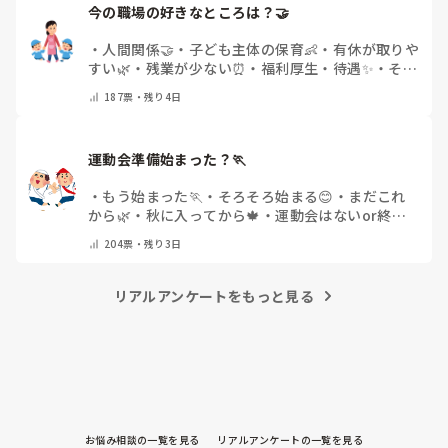
今の職場の好きなところは？🤝 
・
人間関係🤝
・
子ども主体の保育👶
・
有休が取りや
すい🌿
・
残業が少ない⏰
・
福利厚生・待遇✨
・
その
他(コメントで教えてください)
187
票・
残り4日
運動会準備始まった？🏃
・
もう始まった🏃
・
そろそろ始まる😊
・
まだこれ
から🌿
・
秋に入ってから🍁
・
運動会はないor終わ
った✨
・
その他(コメントで教えてください)
204
票・
残り3日
リアルアンケートをもっと見る
お悩み相談の一覧を見る
リアルアンケートの一覧を見る