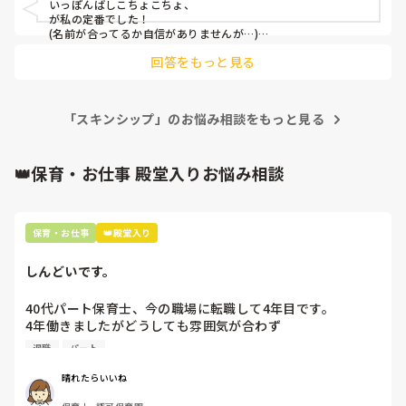
いっぽんばしこちょこちょ、

が私の定番でした！

(名前が合ってるか自信がありませんが…)

たくさんふれあって信頼関係が深まると良いですね☺️
回答をもっと見る
「スキンシップ」のお悩み相談をもっと見る
👑保育・お仕事 殿堂入りお悩み相談
保育・お仕事
👑殿堂入り
しんどいです。
40代パート保育士、今の職場に転職して4年目です。

4年働きましたがどうしても雰囲気が合わず

退職しようと思っています。

退職
パート
周りの職員は、勤続10年以上から何十年という先生がほとん
晴れたらいいね
どです。
