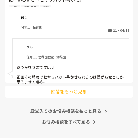
と書かされ

休憩
園長先生
退職
休憩時間に書くしかなく、辛いです

（そう言う本人は書かない）

ぽち
保育士, 保育園
しかも、上司に↑この内容でも

22
・
04/18
「どうしたらなくせるか」

ちゃんと考えて対策を練って書き込むようにと。

呼ばれて一緒に対策を考えさせられること多数

りん
保育士, 幼稚園教諭, 幼稚園
これだけで30〜40分拘束されて辛いです

おつかれさまです🙇🏻‍♀️

皆さんの園はどうですか?
正直その程度でヒヤリハット書かせられるのは嫌がらせとしか
思えません😭💦

他の先生方も同様のことをされているのでしょうか？

回答をもっと見る
あまりご無理されませんよう…😢
殿堂入りのお悩み相談をもっと見る
お悩み相談をすべて見る