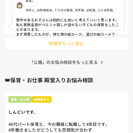
園なども人が少ない場所を選ぶ、痙攣が起きたら全員すぐ帰
まる。
園するなどの対応を考えていますが、そうなった場合、他の
保育士, 幼稚園教諭, その他の職種, 保育園, 幼稚園, 公立保育園, 認
子達の気持ちを満たしてあげられていないので、どうしたら
可保育園, 認証・認定保育園, 認可外保育園, 病児保育, 学童保育, 放
良いのか分かりません。

課後等デイサービス, 児童施設, 児童発達支援施設, 乳児院
発作のあるお子さんは知的にも幼いと考えていいと思います。
アドバイスお願いします。
私も家族全員がペルシャ語しか話せない子どもの保育をしたこ
とがあります。

まず用意したものが、持ち物の絵カード、遊びの絵カードで
す。また、保護者と会話するための時計の絵カード言語カード
回答をもっと見る
と音声変換機（スマホ）です。

スケジュールも細かく示していました。

「公園」のお悩み相談をもっと見る
その子どもはてんかん以外に診断はありますか？加配や補助職
👑保育・お仕事 殿堂入りお悩み相談
保育・お仕事
👑殿堂入り
しんどいです。
40代パート保育士、今の職場に転職して4年目です。

4年働きましたがどうしても雰囲気が合わず
