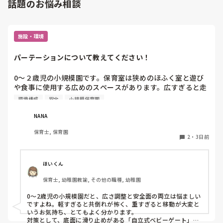
話題のお悩み相談
施設・環境
パーテーションについて教えてください！
0〜２歳児の小規模園です。保育室は狭めのほふく室と遊び
や食事に使用する広めのスペースがあります。広すぎると走
り回ったりして落ち着かないので、活動によってパーテーシ
環境構成
安全
小規模保育園
ョンで仕切っています。このパーテーションがウレタンのよ
うな素材で軽いので、ちょっと体が当たると倒れたり、つか
NANA
まり立ちが不安定な子にとっては共倒れになったりで危険で
保育士, 保育園
す。かと言って固定してしまうと活動によって柔軟に移動す
2
・
3日前
ることができなくなってしまうし…以前勤務していた園では
しっかりした重いものを置いていましたが、移動が大変で使
い勝手が悪く、子どもがぶつかって倒れた時に怖い思いをし
ほいくん
ました。

保育士, 幼稚園教諭, その他の職種, 幼稚園
皆さんの園ではどんなもので工夫されていますか？
0〜2歳児の小規模園だと、広さ調整と安全面の両立は悩ましい
ですよね。軽すぎると共倒れが怖く、重すぎると移動が大変と
いうお気持ち、とてもよく分かります。

対策として、底面に滑り止めがある「自立式ベビーゲート」な