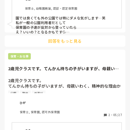
す。

保育士, 幼稚園教諭, 認証・認定保育園
同じようなルールの園の方はいらっしゃいますか？
園では良くても外の公園では特にダメな気がします…笑

私が一般の公園利用者だとして

保育園の子達が反対から登っていたら

え？いいの？となるかもです💦

回答をもっと見る
基本的に逆から登るのは危険ですよね。
保育・お仕事
2歳児クラスです。てんかん持ちの子がいますが、母親いわ
く、精神的な理由...
2歳児クラスです。

てんかん持ちの子がいますが、母親いわく、精神的な理由か
ら痙攣が起きやすいと言われている子がいます。

公園
散歩
外遊び
母親と祖母の3人で、母親は日本語出来ますが、祖母が出来
ないため、祖母に合わせて言語が日本語ではありません。そ
ひが
の為、日本語が通じている様子は見られず、周りの子を見て
保育士, 保育園, 認可外保育園
それを真似する姿も見られません。

2
・
05/27
中々同じケースはないと思いますが、

こういう場合、お散歩などの外遊びはどうしていますか？公