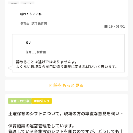
退職しようと思っています。

退職
パート
周りの職員は、勤続10年以上から何十年という先生がほとん
晴れたらいいね
どです。

保育士, 認可保育園
保護者子どもの愚痴悪口が多く、

19
・
01/02
子どもの前でも

今で言う不適切保育も　

仕方ないよね

らい
もう何も言わずに

保育士, 保育園
子どもの言いなりになればいいんだね

などいう意見で…

辞めることは逃げではありませんよ。

よくない環境なら早目に違う職場に変えればいいと思います。
上の先生に相談することは難しそうです。

主任は同じ考えですし、園長は不在のことが多いです。

回答をもっと見る
最後の職場にしようと思っていましたが

正直苦しい。

辞めることは逃げ、と、過去辞めた人も何年も言われ続けて
保育・お仕事
👑殿堂入り
土曜保育のシフトについて。現場の方の率直な意見を伺いた
いです。
保育施設の運営管理をしています。

管理している全施設のシフトを組むのですが、どうしても土