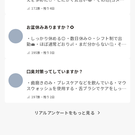
トで教えてください)
172
票・
残り4日
お盆休みありますか？🌻
・
しっかり休める😊
・
数日休み🌻
・
シフト制で出
勤💼
・
ほぼ通常どおり👶
・
まだ分からない🤔
・
その
他(コメントで教えてください)
195
票・
残り3日
口臭対策ってしていますか？
・
歯磨きのみ
・
ブレスケアなどを飲んでいる
・
マウ
スウォッシュを使用する
・
舌ブラシでケアをしっか
りする
・
フリスクをかじる
・
気にしたことない
・
そ
197
票・
残り2日
の他(コメントで教えて下さい)
リアルアンケートをもっと見る