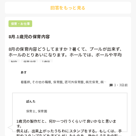
ら、つかまり立ちでも倒れにくく移動も楽でおすすめです。ま
回答をもっと見る
た、ストッパー付きキャスターをつけたロー棚を仕切りにすれ
ば、倒れず収納にもなって一石二鳥です。

今のウレタン製を活かすなら、壁や固定家具で挟む配置にした
り、脚元に水入りペットボトルなどの重りを付けて補強してみ
保育・お仕事
てくださいね。安全で使いやすい方法が見つかるよう応援して
8月.1歳児の保育内容
8月の保育内容どうしてますか？暑くて、プ一ルが出来ず、
ホ一ルのとりあいになります。ホ一ルでは、ボ一ルや平均
台、風船で遊んでいます。製作で、うちわや望遠鏡や風鈴🎐
制作
保育内容
1歳児
製作をしたりしますが、なかなか、集中できません。1歳児
クラスです、玩具で遊ばせながら、何人かずつよんで、やっ
あす
ています。何か、いいアイデアや、工夫など、何でもいいの
看護師, その他の職種, 保育園, 認可外保育園, 病児保育, 病院
で、教えて下さい。
1
・
3日前
内保育, その他の職場
ぽんた
保育士, 保育園
1歳児の製作だと、何か一つ行うくらいで良いかなと思いま
す。

例えば、出来上がったうちわにスタンプをする。もしくは、手
形やスタンプなどを子どもがしたものを、後からうちわの形に