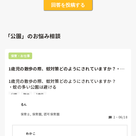
回答を投稿する
「公園」のお悩み相談
保育・お仕事
1歳児の散歩の際、蚊対策どのようにされていますか？・蚊
の多い公園は避け...
1歳児の散歩の際、蚊対策どのようにされていますか？

・蚊の多い公園は避ける

・虫除けスプレーを直前に念入りに使用する

公園
散歩
1歳児
・子どもやそのまわりをよく見る

るん
刺された後ではなく、刺されないようにする対策をお教え願
保育士, 保育園, 認可保育園
2
・
06/18
わかこ