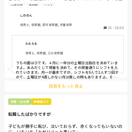
曜保育だけは入れる方が少なく、いつも苦労しています。

土曜保育
管理職
シフト
応募の段階では皆、月1〜2回の土曜出勤があることに同意し
て入職しているはずですが、いざ勤務が始まると一日も土曜
しののん
出勤が出来ない方ばかりです。

保育士, 保育園, 認可保育園, 学童保育
31
・
12/22
そこで、

①土曜日の希望休は2日まで、と制限をかける

②毎月、必ず土曜保育に入ることのできる日を1日だけピッ
たむたむ
クアップしてもらう

保育士, 保育園, 公立保育園
③仮シフトが出た時、土曜出勤が難しければ自身で代わりの
人を交渉して見つけてもらう

うちの園は③です。４月に一年分の土曜日出勤日を決めていま
すよ。あみだくじで順番を決めて、その順番通りにシフトを入
上記のいずれかの対策を取り入れることを考えています。

れていきます。月一が基本ですが、シフトを9人で2人ずつ回す
ので、土曜日が4週しかない月は無しの時もありますよ。その
土曜日が出られない人は、同じシフト時間の人と自分で交代し
是非、現場の方の意見をお聞かせください。
回答をもっと見る
て貰い、主任に報告してます。
保育・お仕事
👑殿堂入り
転職したばかりですが
子どもが勝手に転び、泣いておらず、赤くなってもいないの
に、いちいち「ヒヤリハット書いて」
