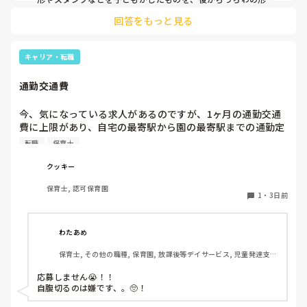
切る。1歳児なんて集中できないです。興味を持って来てくれ
回答をもっと見る
ただけで十分です。

お部屋では、ビニールシートを敷いて、片栗粉粘土、寒天や春
雨遊び、氷遊び、など間食遊びをたくさん行っています。

キャリア・転職
ホールに行っているクラスにお邪魔するのも良いかなと思いま
通勤交通費
す！いつもと違うおもちゃ、室内に興味津々です！
今、気になっている求人があるのですが、1ヶ月の通勤交通
費に上限があり、自宅の最寄駅から園の最寄駅までの通勤定
期代が5,000円ほどオーバーします

転職
保育士
たかが5,000円と考えるか…

私としてはなかなか大きい金額なので、この時点で応募を迷
クッキー
っているのですが、皆さんならどうしますか？
保育士, 認可保育園
1
・
3日前
わたあめ
保育士, その他の職種, 保育園, 放課後等デイサービス, 児童発達支援
施設
応募しません😭！！

自腹切るのは嫌です、。🥺！
