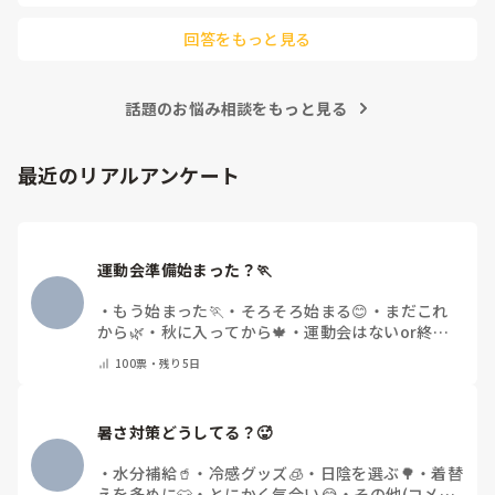
回答をもっと見る
話題のお悩み相談をもっと見る
最近のリアルアンケート
運動会準備始まった？🏃
・
もう始まった🏃
・
そろそろ始まる😊
・
まだこれ
から🌿
・
秋に入ってから🍁
・
運動会はないor終わ
った✨
・
その他(コメントで教えてください)
100
票・
残り5日
暑さ対策どうしてる？🥵
・
水分補給🥤
・
冷感グッズ🧊
・
日陰を選ぶ🌳
・
着替
えを多めに👕
・
とにかく気合い😂
・
その他(コメン