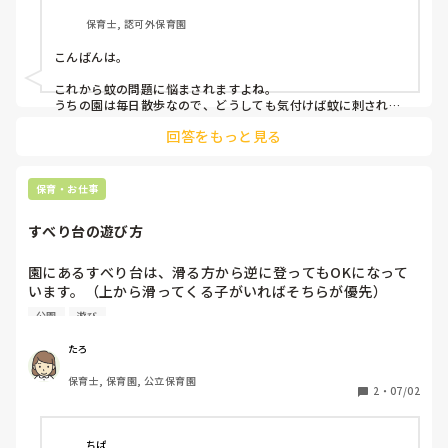
保育士, 認可外保育園
こんばんは。

これから蚊の問題に悩まされますよね。

うちの園は毎日散歩なので、どうしても気付けば蚊に刺されて
しまっています。

回答をもっと見る
1歳だと肌が弱くかぶれても怖いのでこちらから虫除けスプレ
ーは使用していません。

効果は分かりませんが、家庭で服に貼る虫除けパッチを付けて
保育・お仕事
くる子が多いです。

あとはうちわを持参し、砂場などじっとしている所でパタパ
すべり台の遊び方
タ、蚊が来ないようにあおいでいます。

得策ではないですが、お互い蚊の時期乗り切りましょう。
園にあるすべり台は、滑る方から逆に登ってもOKになって
います。（上から滑ってくる子がいればそちらが優先）

公園
遊び
ただ、散歩で公園に行ったときもそれを良しとしているのは
どうなのかな？とふと思います。

たろ
主任に確認したところ、園でOKと言ってるので外でだめに
保育士, 保育園, 公立保育園
はならないとのことでしたが。

2
・
07/02
地域の方や、遠足でたくさんの子どもたちが遊ぶ場所に行っ
たときに、そのルールは危険なのではないかと考えていま
ちぱ