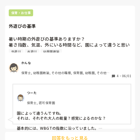
保育・お仕事
外遊びの基準
暑い時期の外遊びの基準ありますか？

暑さ指数、気温、外にいる時間など、園によって違うと思い
ます。どうやっていますか。
外遊び
水遊び
幼稚園教諭
かんな
保育士, 幼稚園教諭, その他の職種, 保育園, 幼稚園, その他の
4
・
06/01
職場
つーた
保育士, 認可保育園
園によって違うんですね。

それは、それぞれ大人の裁量？感覚によるのかな？

基本的には、WBGTの指数に沿っていました。

後は、その時に見られる子どもたちの様子によって、指数とし
回答をもっと見る
ては問題なくても外遊びを短くしたり、休息を細かく取り入れ