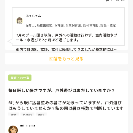
の他の職場
しいです。
はっちゃん
保育士, 幼稚園教諭, 保育園, 公立保育園, 認可保育園, 認証・認定保
育園
7月のプール開き以降、戸外への活動は行わず、室内活動やプ
ール・水遊びで2ヶ月ほど過ごします。

都内で計3園、認証、認可と経験してきましたが基本的には暑
さ指数を基準にしていました。

回答をもっと見る
他には看護師がこまめに気温を見てくれたり、翌日の暑さ指数
予想を昼礼で共有したりして臨機応変に活動の実施を決めてい
ました。

また、お昼が近づくと気温も上がるため、全体的に活動のスタ
ートを早めて食事前にゆっくり休息を取って室内で過ごすとい
保育・お仕事
うこともしていました。
毎日厳しい暑さですが、戸外遊びはまだしていますか？
6月から既に猛暑並みの暑さが始まっていますが、戸外遊び
はもうしていませんか？私の園は暑さ指数で判断しています
が、散歩に出る時間が10時半前と決まっていて、既に厳重警
散歩
外遊び
遊び
戒レベルになっている時間帯で殆ど出れていません。
mi_mama