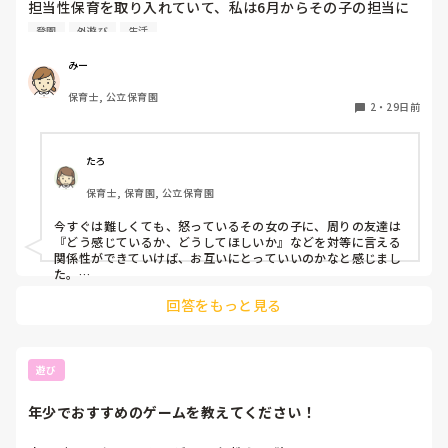
担当性保育を取り入れていて、私は6月からその子の担当に
なりました。

登園
外遊び
生活
4月の段階では違う担任が担当だったのですが、園生活の中
で先生に対して強い口調で話したり、平手打ちなど問題行動
みー
が多く見られたため、私の担当になりました。私に対しては
保育士, 公立保育園
すぐに慣れ、問題行動は見られていませんが、まだ担当にな
2
・
29日前
って2ヶ月ということもあり、信頼関係はまだまだといった
感じです。

もう3歳になっているので、保育士というより友だちと遊ぶ
たろ
ことが楽しい時期で、室内ではあまり保育士を求める姿はあ
保育士, 保育園, 公立保育園
りません。先週体調不良で1週間休み、昨日久しぶりの登園
で機嫌はすこぶる悪く、友だちに対して当たり散らしてまし
今すぐは難しくても、怒っているその女の子に、周りの友達は
た。子どもたちも、その子の機嫌を伺うかのように遊ぶ姿も
『どう感じているか、どうしてほしいか』などを対等に言える
見られます。

関係性ができていけば、お互いにとっていいのかなと感じまし
私は離れた場所にいたのですが、その子が理不尽に近くにい
た。

大人が言うより、友達に言われることのほうがすんなりと心に
た子に対して怒っていたので、「〇〇ちゃん、大きい声びっ
回答をもっと見る
入ってきたり受け入れたりグサッときたりするときもあるかな
くりするよ、〇〇くんなにもしてないよ」と声をかけると、
と思います。

「べつにみーせんせいにいったんじゃないし」とボソッとい
その子の気持ちが友達に向いていることは成長の中で必要なこ
っていました。2歳児クラスでそんなことを言うことにびっ
とだと思います。

くりしながらも、「〇〇ちゃんの声が大きいから離れていて
大人が関わりのなかでその子を変えるのではなく、周りの子の
遊び
もきこえちゃうんだ〜」と言いました。

意識を育てていくことが、その子に必要なことかなと感じまし
た。

まずしっかり信頼関係を築けるよう、戸外など一緒に遊べる
年少でおすすめのゲームを教えてください！
それと同時に、もちろん大人も安心できる環境の一つになれる
時は思いっきり遊ぼうと思っています。

よう、その子を信頼してじっくり関わる時間も大切ですよね。
その子が他児に理不尽に怒っている時に状況を整理して、お