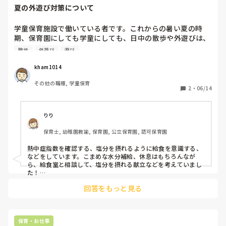
夏の外遊び対策について
学童保育施設で働いている者です。これからの暑い夏の時
期、保育園にしても学童にしても、日中の散歩や外遊びは、
子供だけでなく大人も含めて夏バテ対策が必要になってきま
散歩
外遊び
遊び
すね。水分補給や帽子着用は当然のこととして、何か特別な
対策をされていたりしますでしょうか？

kham1014
私の施設では、外遊びは激しく走り回る遊びを無くす等の制
その他の職種, 学童保育
限や、空調の効いた屋内施設（学校の体育館等）を利用する
2
・
06/14
等の工夫をしております。
りり
保育士, 幼稚園教諭, 保育園, 公立保育園, 認可保育園
熱中症指数を確認する、塩分を摂れるように給食を意識する、
などをしています。こまめな水分補給、休息はもちろんなが
ら、給食室と相談して、塩分を摂れる献立などを考えていまし
た！

お互い気をつけて熱い夏を乗り越えていきましょうね🌤️
回答をもっと見る
保育・お仕事