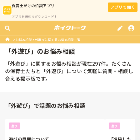
保育士
だけの相談アプリ
アプリで開く
アプリを無料でダウンロード！
お悩み相談
外遊びに関するお悩み相談一覧
「
外遊び
」のお悩み相談
「
外遊び
」に関するお悩み相談が現在
297
件。たくさん
の
保育士
たちと「
外遊び
」について気軽に質問・相談し
合える掲示板です。
「外遊び」で話題のお悩み相談
遊び
遊び
遊びの展開について
【進級した、