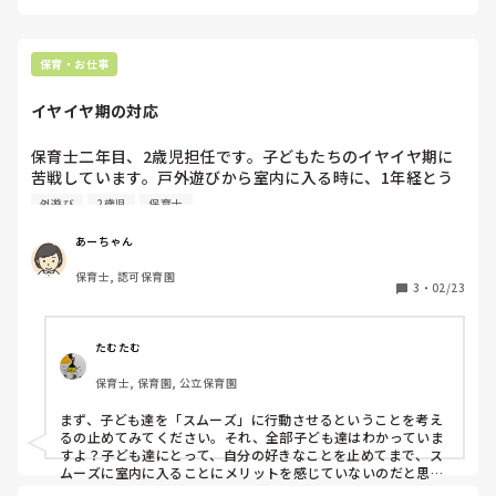
たりしていました。
保育・お仕事
イヤイヤ期の対応
保育士二年目、2歳児担任です。子どもたちのイヤイヤ期に
苦戦しています。戸外遊びから室内に入る時に、1年経とう
としている今でもスムーズに入れません。時間にも追われて
外遊び
2歳児
保育士
いるため、結局抱っこをしてしまうこともあります。どのよ
うに子どもたちを室内に誘導すればいいのか知りたいです。
あーちゃん
保育士, 認可保育園
3
・
02/23
たむたむ
保育士, 保育園, 公立保育園
まず、子ども達を「スムーズ」に行動させるということを考え
るの止めてみてください。それ、全部子ども達はわかっていま
すよ？子ども達にとって、自分の好きなことを止めてまで、ス
ムーズに室内に入ることにメリットを感じていないのだと思い
ます。2歳児に活動の切り替えを促すには、「スムーズ」では