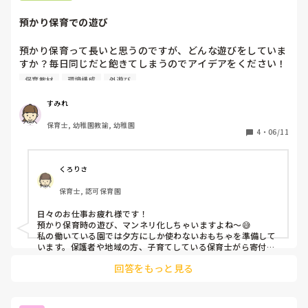
預かり保育での遊び
預かり保育って長いと思うのですが、どんな遊びをしていま
すか？毎日同じだと飽きてしまうのでアイデアをください！

ちなみにうちの園は、外遊び、リズム遊び、歌、おもちゃ、
保育教材
環境構成
外遊び
ぬりえ、パズルなどしています！
すみれ
保育士, 幼稚園教諭, 幼稚園
4
・
06/11
くろりさ
保育士, 認可保育園
日々のお仕事お疲れ様です！

預かり保育時の遊び、マンネリ化しちゃいますよね〜😅

私の働いている園では夕方にしか使わないおもちゃを準備して
います。保護者や地域の方、子育てしている保育士がら寄付し
てもらった家庭用のおもちゃなどもあります！日中とは違うお
回答をもっと見る
もちゃがあることで飽きずに過ごせているように思います。