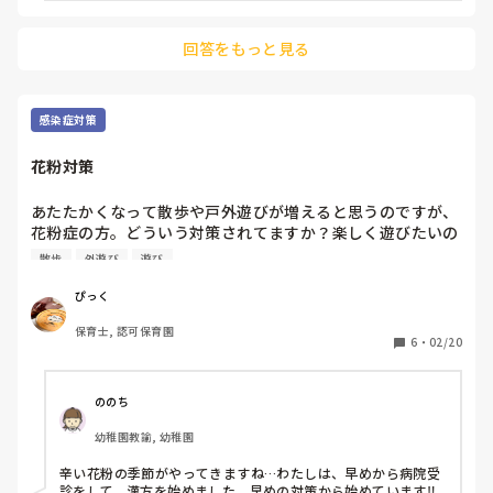
回答をもっと見る
感染症対策
花粉対策
あたたかくなって散歩や戸外遊びが増えると思うのですが、
花粉症の方。どういう対策されてますか？楽しく遊びたいの
にどうしても鼻が痒かったり、目が痒かったり、頭痛がした
散歩
外遊び
遊び
りで遊び込むことができなくて。よかったら教えて頂きたい
ぴっく
保育士, 認可保育園
6
・
02/20
ののち
幼稚園教諭, 幼稚園
辛い花粉の季節がやってきますね…わたしは、早めから病院受
診をして、漢方を始めました。早めの対策から始めています‼︎