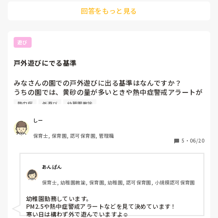
外遊びの時間は、ホースで水を出して園庭を少し湿らせたり、
回答をもっと見る
子どもにミストのように少し水をかけたりしながら遊んでいま
す！
遊び
戸外遊びにでる基準
みなさんの園での戸外遊びに出る基準はなんですか？

うちの園では、黄砂の量が多いときや熱中症警戒アラートが
出たら戸外遊びはしていませんでした。しかし、こどもが通
熱中症
外遊び
幼稚園教諭
っている園では、気温に関係無く、13時頃から1時間以上戸
外で遊んでいます。

しー
みなさんの園では、明確な基準はあるのでしょうか？
保育士, 保育園, 認可保育園, 管理職
5
・
06/20
あんぱん
保育士, 幼稚園教諭, 保育園, 幼稚園, 認可保育園, 小規模認可保育園
幼稚園勤務しています。

PM2.5や熱中症警戒アラートなどを見て決めています！

寒い日は構わず外で遊んでいますよ☺️