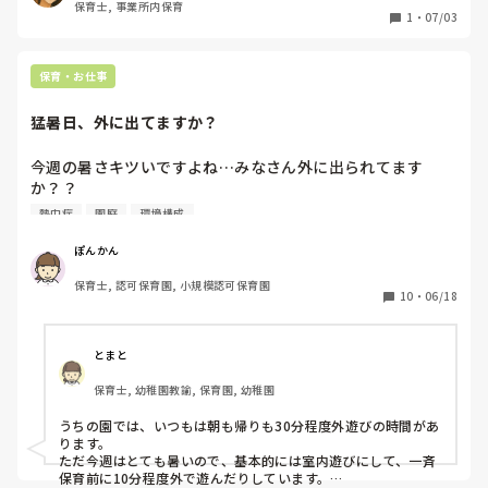
保育士, 事業所内保育
1
・
07/03
保育・お仕事
猛暑日、外に出てますか？
今週の暑さキツいですよね…みなさん外に出られてます
か？？

うちの園、この猛暑のなか散歩に出てるのですが

熱中症
園庭
環境構成
私の考えとしてはこの暑さの中散歩に出るのは危険だと思っ
ています。(園庭ありません)

ぽんかん
でも全学年でてます。0歳児もです。(さすがに10:00前に出
保育士, 認可保育園, 小規模認可保育園
てはいますがすでに猛暑です泣)

10
・
06/18
みなさんの園は出てみえますか？

また、外気温のボーダーなど猛暑日の対応は決めています
とまと
か？
保育士, 幼稚園教諭, 保育園, 幼稚園
うちの園では、いつもは朝も帰りも30分程度外遊びの時間があ
ります。

ただ今週はとても暑いので、基本的には室内遊びにして、一斉
保育前に10分程度外で遊んだりしています。
