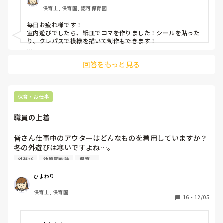
保育士, 保育園, 認可保育園
毎日お疲れ様です！

室内遊びでしたら、紙皿でコマを作りました！シールを貼った
り、クレパスで模様を描いて制作もできます！

外遊びなら、凧揚げをしました！

回答をもっと見る
丸い画用紙に同じくシールや模様を描いてもらい、先生が渦巻
き上に切ります。真ん中に穴を空けひもを通せばくるくる回る
凧揚げになります！

室内でも遊べますし楽しいです！

スーパー袋の凧揚げも破れにくくオススメです！
保育・お仕事
職員の上着
皆さん仕事中のアウターはどんなものを着用していますか？
冬の外遊びは寒いですよね…。

ちなみに前園では職員の上着着用は禁止でした！真冬も上着
外遊び
幼稚園教諭
保育士
が許されず、かなり辛かったです！

今はUNIQLOのダウンを着てます！オススメがあれば教えて
ひまわり
ください✨
保育士, 保育園
16
・
12/05