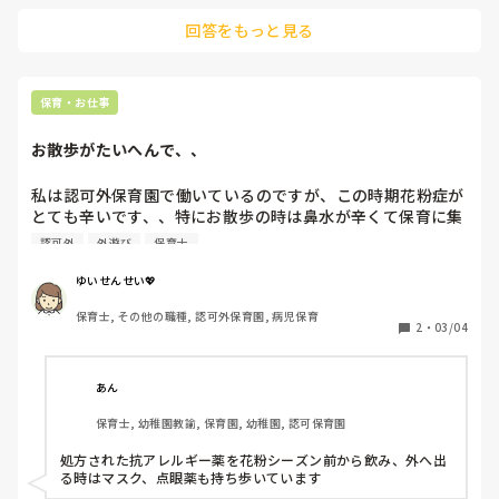
回答をもっと見る
保育・お仕事
お散歩がたいへんで、、
私は認可外保育園で働いているのですが、この時期花粉症が
とても辛いです、、特にお散歩の時は鼻水が辛くて保育に集
中できないこともあります。それでもお散歩は子どもたちの
認可外
外遊び
保育士
ために行くべきだし、他の先生方に迷惑もかけられないので
とても大変です。同じ花粉症の方、何かいい方法はないでし
ゆいせんせい💖
ょうか？少しでも花粉症が楽になって子どもたちと楽しく過
保育士, その他の職種, 認可外保育園, 病児保育
ごしたいです！
2
・
03/04
あん
保育士, 幼稚園教諭, 保育園, 幼稚園, 認可保育園
処方された抗アレルギー薬を花粉シーズン前から飲み、外へ出
る時はマスク、点眼薬も持ち歩いています