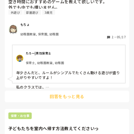
めいっぱい一緒に遊ぶこと、いいなぁと思いました。
空き時間におすすめのゲームを教えて欲しいです。

互いの思いを代弁して、優しい言い方をその都度伝えていま
すが、どのように関わってあげたら良いでしょうか。

外遊び
部屋遊び
3歳児
ちなみにおうちではママにだけそのような態度をするそうで
す。
もちょ
幼稚園教諭, 保育園, 幼稚園
2
・
05/17
たろー|男性保育士
保育士, 幼稚園教諭, 幼稚園
年少さんだと、ルールがシンプルでたくさん動ける遊びが盛り
上がりやすいですよ！

私のクラスでは、

「むっくりくまさん」や「色探しゲーム」をよくしています！

回答をもっと見る
色探しゲームは、

先生が「赤！」「青！」など色を言って、

子どもたちは捕まる前にその色にタッチします🌈

保育・お仕事
慣れてきたら、

鬼ごっこに発展させる

子どもたちを室内へ帰す方法教えてくださいっ
お題を“丸いもの”“ふわふわのもの”に変えるなどアレンジもで