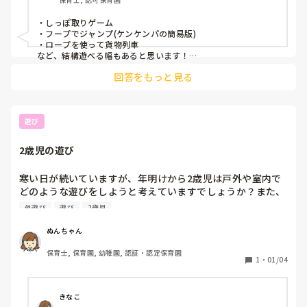
・しっぽ取りゲーム

・フープでジャンプ(ケンケンパの簡易版)

・ロープを使って貨物列車

など、結構遊べる幅もあると思います！

しっぽ取りゲームも一見難しそうですが、"たくさんしっぽを
回答をもっと見る
とってね"(自分のしっぽが取られないようにということはあま
り主張せず)というようなハードルを少し下げ、シンプルなルー
ルにすると2歳児でも楽しめると思います🎶
遊び
2歳児の遊び
寒い日が続いていますが、年明けから2歳児は戸外や室内で
どのような遊びをしようと考えていますでしょうか？また、
お正月遊びで2歳児でもできる遊びはどんなことがあります
外遊び
遊び
2歳児
でしょうか。
ぬんちゃん
保育士, 保育園, 幼稚園, 認証・認定保育園
1
・
01/04
きなこ