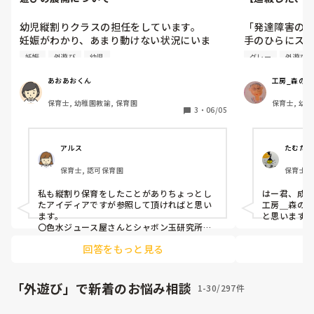
幼児縦割りクラスの担任をしています。

「発達障害の
妊娠がわかり、あまり動けない状況にいま
手のひらにス
す。

顎ゴムをくち
妊娠
外遊び
幼児
グレー
外遊び
外遊びの時などいつも鬼ごっこや体を動かす
れを頭の上に
遊びをしていましたが、難しくなりそうで
ラ手になって
あおあおくん
工房_森の苺
す…

した…という話
保育士, 幼稚園教諭, 保育園
保育士, 幼稚
そこで、テラスで自分は座っていても大丈夫
3
・
06/05
なようにシャボン玉作りあそびとか、色水遊
はー君は、4月
びとか？自分は動かなくても大丈夫な遊びを
た。私は、0〜
展開してみようと思っています。

けれど、なか
アルス
たむたむ
なにかアイデアをください〜😭
時間帯もちょ
保育士, 認可保育園
保育士,
ぁ〜。

私も縦割り保育をしたことがありちょっとし
はー君、成長
先週、はー君
たアイディアですが参照して頂ければと思い
工房＿森の
て、私と目が
ます。

と思いますよ❣
ニコッと笑って
〇色水ジュース屋さんとシャボン玉研究所の
ご提案

「やっほー。見
回答をもっと見る
といって、シュ
色水ジュース屋さんは、透明カップに色水を
混ぜて「いちごジュース」「にじいろジュー
たったそれだ
ス」などオリジナルジュースを作る遊びで
「外遊び」で新着のお悩み相談
1-30/297件
なった。少し
す。ジュース屋さんごっこに発展させると、
年長さんが店員役・年少さんがお客さん役に
よね、はー君