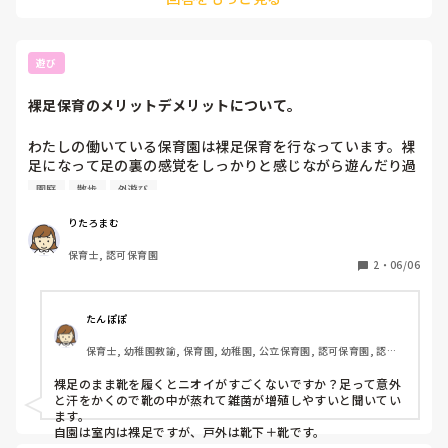
でも猛暑ではない限り、園庭に日除けをはりミストを出して暑
さ指数を下げたりしています！ただ、水遊びのみ、水遊びも
15~30分以内など時間制限はしています。

夏の保育、迷いますよね。夏を乗り切っていきましょうね。
遊び
裸足保育のメリットデメリットについて。
わたしの働いている保育園は裸足保育を行なっています。裸
足になって足の裏の感覚をしっかりと感じながら遊んだり過
ごせる利点があるのですが、園庭に出る際はもちろん裸足。
園庭
散歩
外遊び
しかし、散歩に出る際も裸足のまま靴を履いて戸外に出ま
す。一般的には靴下を履いた状態でサイズを決めて購入され
りたろまむ
る保護者が多く、裸足のまま履くと少し緩くて靴擦れしやす
保育士, 認可保育園
い気がするのですが皆さんの園はいかがですか？
2
・
06/06
たんぽぽ
保育士, 幼稚園教諭, 保育園, 幼稚園, 公立保育園, 認可保育園, 認
証・認定保育園
裸足のまま靴を履くとニオイがすごくないですか？足って意外
と汗をかくので靴の中が蒸れて雑菌が増殖しやすいと聞いてい
ます。

自園は室内は裸足ですが、戸外は靴下＋靴です。