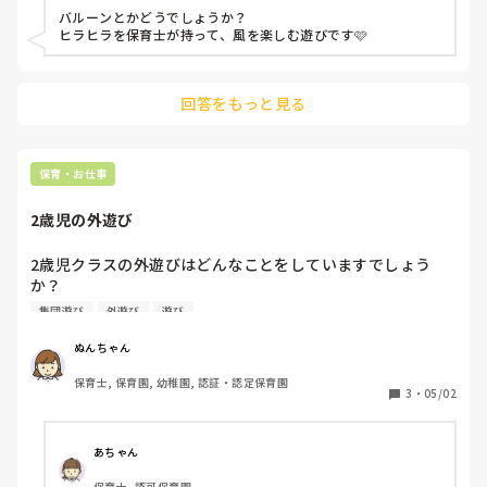
バルーンとかどうでしょうか？

ヒラヒラを保育士が持って、風を楽しむ遊びです🩷
回答をもっと見る
保育・お仕事
2歳児の外遊び
2歳児クラスの外遊びはどんなことをしていますでしょう
か？

集団遊びや少人数でてきること、1人でもできることなど何
集団遊び
外遊び
遊び
でも良いので楽しめることを教えていただきたいです！
ぬんちゃん
保育士, 保育園, 幼稚園, 認証・認定保育園
3
・
05/02
あちゃん
保育士, 認可保育園