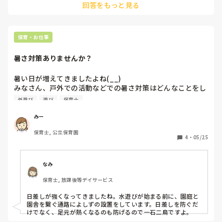
回答をもっと見る
なく、気長に楽しく❣️がモットーです😉あーちゃんがされて嬉
しい、楽しいことは何ですか？それを考えて子ども達にも勧め
てみてはどうでしょうか？
保育・お仕事
暑さ対策ありませんか？
暑い日が増えてきましたよね(__)

みなさん、戸外での活動などでの暑さ対策はどんなことをし
ていますか？

外遊び
遊び
保育士
園児、保育者どなたのでも構わないので、対策教えてくださ
い！
みー
保育士, 公立保育園
4
・
05/25
なみ
保育士, 放課後等デイサービス
日差しが強くなってきましたね。水遊びが始まる前に、園庭と
園舎を繋ぐ通路によしずの設置をしています。日差しを防ぐだ
けでなく、足元が熱くなるのも防げるので一石二鳥ですよ。