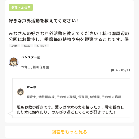
わりが生まれます。先生はお客さん役や店長役として座ったま
までも関わりやすいですよ。

保育・お仕事
シャボン玉研究所は、「研究員」になって「どうしたら大きく
好きな戸外活動を教えてください！
なるかな？」と試行錯誤する遊びです。先生は博士役として
「なぜ大きくなったと思う？」と問いかけるだけで、子どもた
ちの探究心がぐんぐん広がります。年長さんが年少さんに教え
みなさんの好きな戸外活動を教えてください！私は園周辺の
てあげる場面も自然と生まれます。

公園にお散歩し、季節毎の植物や虫を観察することです。保
育の仕事をする前は虫が苦手でしたが、子ども達と一緒にミ
公園
散歩
外遊び
どちらも準備が少なく、テラスなど限られたスペースでも取り
ニ図鑑と実物の虫を見比べてじっくり観察するうちに虫に対
入れやすい活動です。もしよろしければ、ぜひ試してみてくだ
して愛着がわくようになりました笑
さい！
ハムスター🐹
保育士, 認可保育園
4
・
05/31
かんな
保育士, 幼稚園教諭, その他の職種, 保育園, 幼稚園, その他の職場
私もお散歩好きです。葉っぱや木の実を拾ったり、雲を観察し
たり木に触れたり、のんびり過ごしてるのが好きでした！
回答をもっと見る