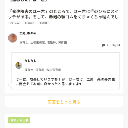
まずは動ける子を大げさに褒めて先にお部屋へ誘導し、楽しそ
うな雰囲気で周りを巻き込んでみてください。応援しています˚ 
𓆩 (*´▽`*)✿𓆪 ˚˙
「発達障害のはー君」のところで、はー君は手のひらにスイ
ッチがある。そして、赤帽の顎ゴムをくちゃくちゃ噛んでし
まうから、それを頭の上にずらした。そしたら、両手がカラ
グレー
外遊び
2歳児
手になって、スコップ持って砂場で遊び出した…という話を
書いた。

工房_森の苺
保育士, 幼稚園教諭, 看護師, 保育園
はー君は、4月から2歳児さんクラスに進級した。私は、0〜
2
・
06/14
1乳児の補助にいる。隣なのだけれど、なかなか遠いなぁ。
園庭に出てくる時間帯もちょっとあっちが遅いんだよな
ぁ〜。

たむたむ
保育士, 保育園, 公立保育園
先週、はー君が、ゾウさん滑り台の上にいて、私と目があっ
た。はー君は、私を見るとニコッと笑って、片手を高く上げ
はー君、成長していますね！😆！はー君は、工房＿森の苺先生
た。

に出会えて本当に良かったと思いますよ❣️
「やっほー。見て！」

といって、シュン！と滑っていった。

回答をもっと見る
たったそれだけのことなんだけど、胸が熱くなった。少しず
つだけど大きくなってきてるよね、はー君。
保育・お仕事