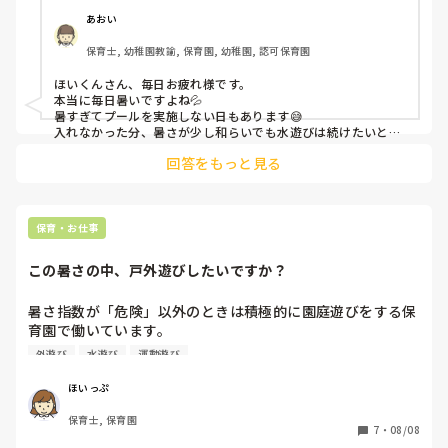
くなっています。

あおい
保育士, 幼稚園教諭, 保育園, 幼稚園, 認可保育園
ほいくんさん、毎日お疲れ様です。

本当に毎日暑いですよね💦

暑すぎてプールを実施しない日もあります😅

入れなかった分、暑さが少し和らいでも水遊びは続けたいとこ
ろだねと職員会議で今度議題にあがりそうです。

回答をもっと見る
水遊びで得られる経験も大事にしたいですよね！

お互い暑い日々頑張りましょう✨
保育・お仕事
この暑さの中、戸外遊びしたいですか？
暑さ指数が「危険」以外のときは積極的に園庭遊びをする保
育園で働いています。

でも、「厳重警戒」でもかなり暑いですよね。しかも、本来
外遊び
水遊び
運動遊び
は激しい運動を控えるべきとされているのに、リレーなど身
体を激しく動かす遊びをさせています。

ほいっぷ
子どもは毎日室内で鬱憤がたまるだろうし、生きにくい時代
保育士, 保育園
だなとは思いますが、命には代えられないので…なんだかな
7
・
08/08
あ、と複雑な気持ちになります。
