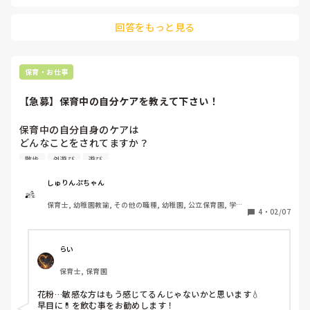
回答をもっと見る
保育・お仕事
【急募】保育中の自分ケアを教えて下さい！
保育中の自分自身のケアは

どんなことをされてますか？

私は花粉症がかなり酷くて…

散歩
外遊び
遊び
今年は症状を感じ始めるのが早く

これから暖かくなり、ますます症状が出ると

しゅりんぷちゃん
思うと…ヒヤヒヤしています…💦

保育士, 幼稚園教諭, その他の職種, 幼稚園, 公立保育園, 学童
4
・
02/07
保育
暖かいと散歩や外遊びの機会も増え

何か保育中でも簡単に出来ることがあれば

教えて頂きたいです😣🌿

らい
保育士, 保育園
また花粉症以外にも

乾燥や日焼け対策、冷えや腰痛など

花粉…敏感な方はもう感じてるんじゃないかと思います💧

早目に💊を飲む事をお勧めします！
