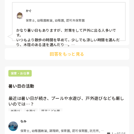
みなさんの保育園では、「厳重警戒」以下なら外遊びをして
いますか？
かぐ
保育士, 幼稚園教諭, 幼稚園, 認可外保育園
かなり暑い日もありますが、対策をして戸外に出る人多いで
す。

いつもより散歩の時間を早めて、少しでも涼しい時間を選んだ
り、木陰のある道を選んだり…。

やはり狭い保育室内では体を動かすにしても限界がありますの
回答をもっと見る
で、少し外に出る機会は作るようにしています！
保育・お仕事
暑い日の活動
最近は暑い日が続き、プールや水遊び、戸外遊びなども厳し
いのでは…？

と思う日々が続いていますが

外遊び
水遊び
認定こども園
皆さんの園では水遊びや戸外遊びなどは行っていますか？

なみ
また何を目安に活動見合わせたりしていますか？

保育士, 幼稚園教諭, 調理師, 保育園, 認可保育園, 託児所, そ
自治体などによっても違うと思うのですが教えて頂けると嬉
1
・
07/25