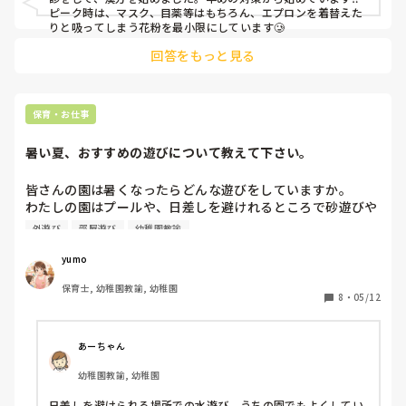
ピーク時は、マスク、目薬等はもちろん、エプロンを着替えた
りと吸ってしまう花粉を最小限にしています🥲
回答をもっと見る
保育・お仕事
暑い夏、おすすめの遊びについて教えて下さい。
皆さんの園は暑くなったらどんな遊びをしていますか。

わたしの園はプールや、日差しを避けれるところで砂遊びや
水遊び。虫取り。色水など。

外遊び
部屋遊び
幼稚園教諭
室内では園にあるおもちゃで遊んだり、おままごと、工作遊
び、身体を使って遊べるように年齢を見ながらですが跳び箱
yumo
やマット、平均台など。楽器遊び。スライムや、小麦粘土も
保育士, 幼稚園教諭, 幼稚園
楽しみます。

8
・
05/12
近年暑い日が増えて、長い夏にマンネリを感じることもある
ので新しい遊びを楽しみたいなと思っています。（特に室
あーちゃん
内）

幼稚園教諭, 幼稚園
わたしの園ではこんな遊びをしているよ！というものがあっ
たら教えて頂けたら嬉しいです。

日差しを避けられる場所での水遊び、うちの園でもよくしてい