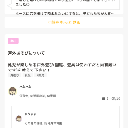
ました😊

宜しくお願い致します。
ホースに穴を開けて噴水みたいにすると、子どもたちが大喜び
でした✨

回答をもっと見る
年長児は大型積み木で大きなお家や迷路を作ったり、石けんを
使った色水遊びでパフェ作りを楽しんだりもしていました。

他にも、絵の具遊びやフィンガーペイントなど、夏ならではの
ダイナミックな感触遊びも盛り上がっていました🎨

遊び
暑い日が続くと遊びもマンネリ化しやすいですが、少しでも参
考になればうれしいです☺️
戸外あそびについて
乳児が楽しめる戸外遊び(園庭、遊具は使わずだと尚有難い
です)を教えて下さい！
外遊び
乳児
2歳児
ハムハム
保育士, 幼稚園教諭, 幼稚園
2
・
05/10
ゆうまま
その他の職種, 認可外保育園