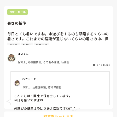
くて苦しくなったら室内に入るようにしています笑

最終判断は保育士とのことで、何かあった時に...と考えると怖
保育・お仕事
いですよね。

他のクラスの先生とも連携して、今日はどうしようか？と話す
暑さの基準
のも良さそうですね🌼

暑いですが、保育士さんも無理せず日々頑張りましょう✨
毎日とても暑いですね。水遊びをするのも躊躇するくらいの
暑さです。これまでの常識が通じないくらいの暑さの中、保
育において工夫している点や、配慮している点はたります
外遊び
水遊び
保育内容
か？

ほいくん
外遊びをするときとしないときの明確な基準があったら参考
保育士, 幼稚園教諭, その他の職種, 幼稚園
にしたいです。
5
・
11日前
枝豆コーン
保育士, 幼稚園教諭, 認可保育園
こんにちは！関東で保育士しています。

今日も暑いですよね…

外遊びの基準はやはり暑さ指数ですね(*_*;

全園共通暑さ指数30以上はバツですかね？

回答をもっと見る