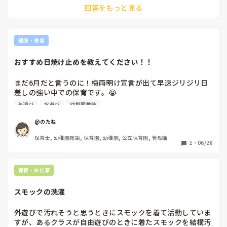
回答をもっと見る
健康・美容
おすすめ日焼け止めを教えてください！！
まだ6月だと言うのに！梅雨明け宣言が出て早速ジリジリ日
差しの強い中での保育です。😭

皆さんに質問です。おすすめの日焼け止めクリーム、スプレ
外遊び
水遊び
幼稚園教諭
ーってありますか？毎回ドラッグストアで悩んでいます。

既にじわじわ日焼けが‥。😫

@のたね
保育士, 幼稚園教諭, 保育園, 幼稚園, 公立保育園, 管理職
ぜひ教えてください！
2
・
06/28
保育・お仕事
スモックの洗濯
外遊びで汚れそうと思うときにスモックを着て活動していま
すが、あるクラスが自由遊びのときに着たスモックを結構汚