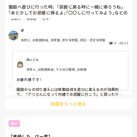
きるので、年少さんでも楽しみやすいです😊

園庭へ遊びに行った時、｢部屋に戻る時に一緒に帰ろうね｣
むっくりくまさんも、「逃げる」「待つ」が自然と身につくの
｢あと少しでお部屋に帰るよ｣｢〇〇しに行ってみよう｣などの
声掛けをしていますが、いざ部屋に帰るとなるとみんなでイ
外遊び
保育室
生活
ヤイヤ…まだ遊びたいと…無理やり部屋へ連れていくことは
できないし、何をしても、不適切になると思うと何も出来な
ぽ
い、、皆さん、どうやって子ども達を室内へ連れて行ってい
保育士, 幼稚園教諭, 保育園, 認可保育園, 認証・認定保育園
ますか？
4
・
06/11
ほいくん
保育士, 幼稚園教諭, その他の職種, 幼稚園
お疲れ様です！

園庭からの切り替えには移動自体を遊びに変えるのが効果的
で、「アリさんになって内緒でお部屋に行こう」と誘ったり
「おもちゃを運ぶ運転手さんになって」と役割を頼むとゲーム
回答をもっと見る
感覚で動きやすくなりますよ！

また、「お部屋で絵本を読もう」「お給食の匂いを見に行こ
う」と室内の楽しみに意識を向けさせたり、タイマーを鳴らし
て機械の音を合図にすることで、無理やり辞めさせられた感を
遊び
減らし自発的な行動を促すこともできます。

【進級した、はー君】