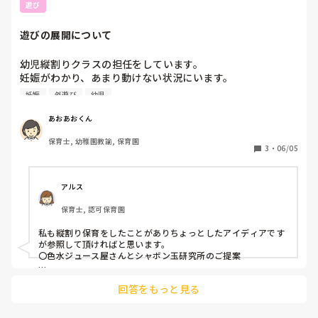
遊び
遊びの展開について
幼児縦割りクラスの担任をしています。

妊娠がわかり、あまり動けない状況にいます。

外遊びの時などいつも鬼ごっこや体を動かす遊びをしていま
妊娠
外遊び
幼児
したが、難しくなりそうです…

そこで、テラスで自分は座っていても大丈夫なようにシャボ
あおあおくん
ン玉作りあそびとか、色水遊びとか？自分は動かなくても大
保育士, 幼稚園教諭, 保育園
丈夫な遊びを展開してみようと思っています。

3
・
06/05
なにかアイデアをください〜😭
アルス
保育士, 認可保育園
私も縦割り保育をしたことがありちょっとしたアイディアです
が参照して頂ければと思います。

〇色水ジュース屋さんとシャボン玉研究所のご提案

色水ジュース屋さんは、透明カップに色水を混ぜて「いちごジ
回答をもっと見る
ュース」「にじいろジュース」などオリジナルジュースを作る
遊びです。ジュース屋さんごっこに発展させると、年長さんが
店員役・年少さんがお客さん役になれて、縦割りならではの関