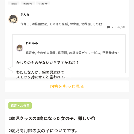
れたり真夏で汗をかいて濡れても、干しておけばいいと風に
園庭
外遊び
水遊び
あてて乾かして週末まで持ち帰りません。(水に浸かったと
かあまりにも汚れたら持って帰りますが)

かんな
体操服を脱いで素肌に着てるので毎日汗もたくさんかくし、
保育士, 幼稚園教諭, その他の職種, 保育園, 幼稚園, その他の
土もついてるので毎日持ち帰って洗って持たせてもらうほう
7
・
05/08
職場
がいいと思うのですが…

なんでそんなに持ち帰りしないのかな？と思ってしまうほど
です。

わたあめ
保育士, その他の職種, 保育園, 放課後等デイサービス, 児童発達支援
私の子供の園では汚れてなくても使ったら都度持ち帰ってき
施設
たのですが、みなさんの園は使ったら持ち帰りますか？

かわりのものがないからですかね☹️？

わたしなんか、絵の具遊びで

スモック持たせてと言われて、

違う子がスモック着てて、

回答をもっと見る
貸してもらいましたー！って

絵の具まみれでかえってきて

がっかりしました。笑

うちのコ汚さない子なので

更に苛つきました。笑

保育・お仕事
西松屋のなので捨てて新しいの買いました。

クレームはしませんでしたけど‥笑

2歳児クラスの3歳になった女の子、難しい😓
2歳児高月齢の女の子についてです。
