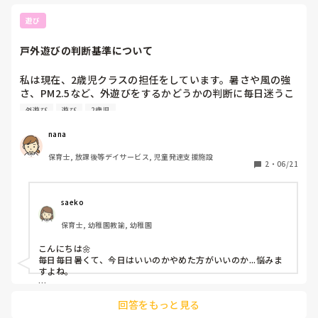
なれて、縦割りならではの関わりが生まれま
す。先生はお客さん役や店長役として座った
遊び
ままでも関わりやすいですよ。

シャボン玉研究所は、「研究員」になって
戸外遊びの判断基準について
「どうしたら大きくなるかな？」と試行錯誤
する遊びです。先生は博士役として「なぜ大
私は現在、2歳児クラスの担任をしています。暑さや風の強
きくなったと思う？」と問いかけるだけで、
さ、PM2.5など、外遊びをするかどうかの判断に毎日迷うこ
子どもたちの探究心がぐんぐん広がります。
年長さんが年少さんに教えてあげる場面も自
とがあります。園として基準はあるものの、現場での最終判
外遊び
遊び
2歳児
然と生まれます。

断は保育士に任されている部分も多く、不安になる時があり
ます。みなさんの園では、どのような基準で戸外活動の可否
nana
どちらも準備が少なく、テラスなど限られた
スペースでも取り入れやすい活動です。もし
保育士, 放課後等デイサービス, 児童発達支援施設
よろしければ、ぜひ試してみてください！
2
・
06/21
saeko
保育士, 幼稚園教諭, 幼稚園
こんにちは🌼

毎日毎日暑くて、今日はいいのかやめた方がいいのか...悩みま
すよね。

私の園では、園として熱中症警戒アラートが出て入れば戸外遊
回答をもっと見る
びは絶対NGです。熱中症警戒アラートが出ていなくても、暑い
日があるので、その時は子どもたちの様子を見つつ、自分も暑