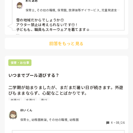
わたあめ
保育士, その他の職種, 保育園, 放課後等デイサービス, 児童発達支援
施設
雪の地域だからでしょうか🥺

アウター禁止は考えられないです🥺！

子どもも、職員もスキーウェアを着てます☺️

外にアウター禁止となると

回答をもっと見る
やはり、ユニクロか無印良品とかの薄手の中に着れるのが

おすすめですね☺️！

保育・お仕事
いつまでプール遊びする？
二学期が始まりましたが、まだまだ暑い日が続きます。外遊
びもままならず、心配なことばかりです。

外遊び
水遊び
遊び
そんな中、まだまだプール遊びが続くかと思いますが、皆さ
んの園ではいつまでプール遊びを行いますか？

ほいくん
保育士, 幼稚園教諭, その他の職種, 幼稚園
また、プールに入らなくても、水遊びはまだやるよーってい

4
・
08/26
年々暑い日が増えていって、プールの打ち切り時がわからな