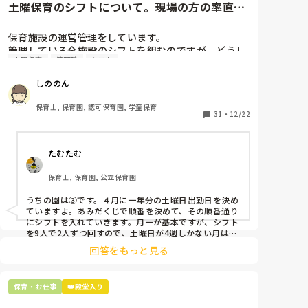
土曜保育のシフトについて。現場の方の率直な
意見を伺いたいです。
保育施設の運営管理をしています。

管理している全施設のシフトを組むのですが、どうし
土曜保育
管理職
シフト
ても土曜保育だけは入れる方が少なく、いつも苦労し
ています。

しののん
応募の段階では皆、月1〜2回の土曜出勤があることに
同意して入職しているはずですが、いざ勤務が始まる
保育士, 保育園, 認可保育園, 学童保育
と一日も土曜出勤が出来ない方ばかりです。

31
・
12/22
そこで、

たむたむ
①土曜日の希望休は2日まで、と制限をかける

②毎月、必ず土曜保育に入ることのできる日を1日だ
保育士, 保育園, 公立保育園
けピックアップしてもらう

③仮シフトが出た時、土曜出勤が難しければ自身で代
うちの園は③です。４月に一年分の土曜日出勤日を決め
わりの人を交渉して見つけてもらう

ていますよ。あみだくじで順番を決めて、その順番通り
にシフトを入れていきます。月一が基本ですが、シフト
上記のいずれかの対策を取り入れることを考えていま
を9人で2人ずつ回すので、土曜日が4週しかない月は無
しの時もありますよ。その土曜日が出られない人は、同
す。

回答をもっと見る
じシフト時間の人と自分で交代して貰い、主任に報告し
てます。
是非、現場の方の意見をお聞かせください。
保育・お仕事
👑殿堂入り