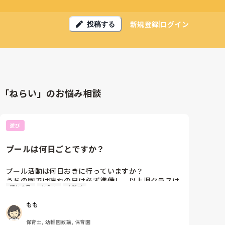
新規登録
ログイン
投稿する
「ねらい」のお悩み相談
遊び
プールは何日ごとですか？
プール活動は何日おきに行っていますか？

うちの園では晴れの日は必ず準備し、以上児クラスは
晴れの日
ねらい
水遊び
全員入る決まりになっています。

(保護者からプールお休みさせてくださいとのご連絡が
もも
あった場合はプールのそばで水遊びをしています)

保育士, 幼稚園教諭, 保育園