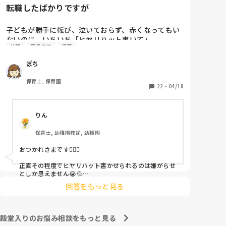
転職したばかりですが
子どもが勝手に転び、泣いておらず、赤くなってもい
ないのに、いちいち「ヒヤリハット書いて」

休憩
園長先生
退職
と書かされ

休憩時間に書くしかなく、辛いです

ぽち
（そう言う本人は書かない）

保育士, 保育園
しかも、上司に↑この内容でも

22
・
04/18
「どうしたらなくせるか」

ちゃんと考えて対策を練って書き込むようにと。

りん
呼ばれて一緒に対策を考えさせられること多数

保育士, 幼稚園教諭, 幼稚園
これだけで30〜40分拘束されて辛いです

おつかれさまです🙇🏻‍♀️

皆さんの園はどうですか?
正直その程度でヒヤリハット書かせられるのは嫌がらせ
としか思えません😭💦

他の先生方も同様のことをされているのでしょうか？

回答をもっと見る
あまりご無理されませんよう…😢
殿堂入りのお悩み相談をもっと見る