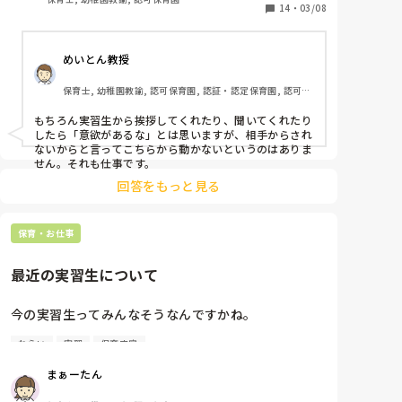
・わからないことは聞いてくるか

14
・
03/08
基本的なことだけどそれは厳し目で見ていると思いま
めいとん教授
す。

今はおそらく「実習に行かせてもらってる」のではな
保育士, 幼稚園教諭, 認可保育園, 認証・認定保育園, 認可外
く「単位のためにきた」「実習にきてあげてる」とい
保育園, 小規模認可保育園, 管理職
う気持ちの子が多い気がします。

もちろん実習生から挨拶してくれたり、聞いてくれたり
なので、意地悪と思われるけど、実習生からアクショ
したら「意欲があるな」とは思いますが、相手からされ
ンがなければ私からは動きません。

ないからと言ってこちらから動かないというのはありま
せん。それも仕事です。
実習生様っていうのが令和の時代なんですよねー😓
回答をもっと見る
保育・お仕事
最近の実習生について
今の実習生ってみんなそうなんですかね。

ねらい
実習
保育内容
・挨拶はしない

・今日のねらいを自分から伝えに来ない

まぁーたん
・何をしたらいいか聞きに来ない
