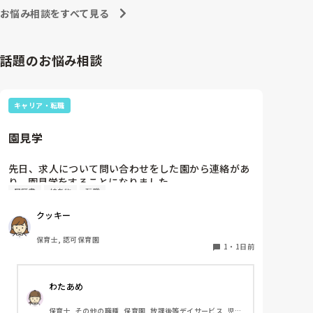
お悩み相談をすべて見る
話題のお悩み相談
キャリア・転職
園見学
先日、求人について問い合わせをした園から連絡があ
り、園見学をすることになりました。

履歴書
持ち物
転職
私としては求人に応募したという認識ですが、『園見
学をご案内させていただきたいです』とのことで持ち
クッキー
物について質問しましたが、見学なので特にありませ
んとのこと

保育士, 認可保育園
1
・
1日前
このような場合は本当に見学だけで終了なのでしょう
か？

わたあめ
それとも、やはり履歴書や職務経歴書を持参した方が
良いのでしょうか？
保育士, その他の職種, 保育園, 放課後等デイサービス, 児童