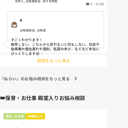
保育士, 幼稚園教諭, 認可保育園
また実習生が自己紹介をする時に「〇〇先生って呼ん
5
・
11/05
でください」って言う言葉にモヤってしまうのは、流
石に細かすぎでしょうか😓
R
幼稚園教諭, 幼稚園
すごくわかります！

挨拶しない、こちらから言わないと何もしない、日誌や
指導案の提出遅れや遅刻、私語の多さ、などなど本当に
びっくりします😅

回答をもっと見る
私の園では先生たちは苗字で○○先生と呼ぶ決まりがあ
るのですが、実習が自己紹介で下の名前で○○先生と呼
んでくださいと言うので子どもたちもその通り呼んで、
こちらが訂正しても、、、という感じです💦

「ねらい」のお悩み相談をもっと見る
実習に途中で来なくなったりすると困るからとあまり言
わないようにと言われているので、反省会等でも当たり
障りのない様なことしか言いませんが正直気になるなー
👑保育・お仕事 殿堂入りお悩み相談
ってことが多い気がします。
保育・お仕事
👑殿堂入り