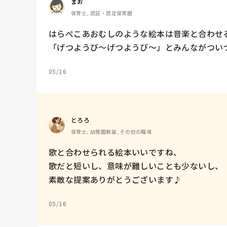
まお
保育士, 認証・認定保育園
はらぺこあおむしのような絵本は音楽と合わせる
「げつようび〜げつようび〜」とみんながつい
05/16
とろろ
保育士, 幼稚園教諭, その他の職場
歌と合わせられる絵本いいですね、

歌だと短いし、意味が難しいことも少ないし、『
素敵な提案ありがとうございます♪
05/16