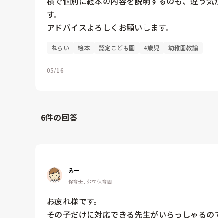
横で個別に絵本の内容を説明するのも、違う気
す。

アドバイスよろしくお願いします。
ねらい
絵本
認定こども園
4歳児
幼稚園教諭
05/16
6
件の回答
みー
保育士, 公立保育園
お疲れ様です。

その子だけに対応できる先生がいらっしゃるの