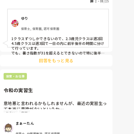
運動会の練習もある中で一時間弱あるプール活動を毎
2
・
08/25
日強要されるのは保育士にとっても子どもにとっても
かなりの負担なのですが、いったいどういったねらい
ゆり
があるのでしょうか……
保育士, 保育園, 認可保育園
1クラスずつしかできないので、2.3歳児クラスは週2回
4.5歳クラスは週3回で一日の内に前半後半の時間に分け
て行っています。

でも、暑さ指数が31を超えるとできないので特に後半
時間のクラスは出来ないことが多いです💦

回答をもっと見る
クラスの活動の予定はクラス毎で決めているので絶対し
ないといけない訳ではありません。
保育・お仕事
令和の実習生
意地悪と言われるかもしれませんが、最近の実習生っ
て本当に意欲がないというか…

ねらい
実習
私はクラスに入る実習生が、

・今日はどんなねらい（課題）で実習するのか

まぁーたん
挨拶はするか

・子供の人数

保育士, 幼稚園教諭, 認可保育園