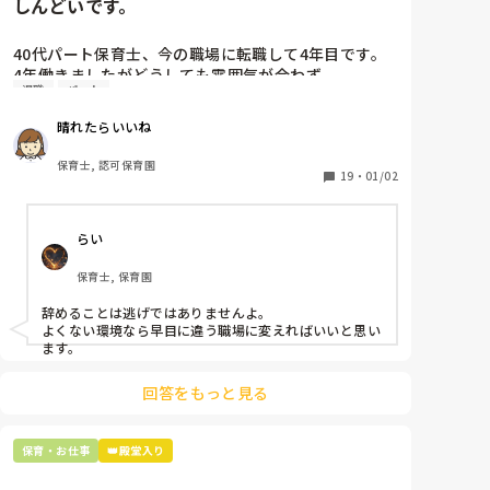
しんどいです。
40代パート保育士、今の職場に転職して4年目です。

4年働きましたがどうしても雰囲気が合わず

退職
パート
退職しようと思っています。

晴れたらいいね
周りの職員は、勤続10年以上から何十年という先生が
ほとんどです。

保育士, 認可保育園
保護者子どもの愚痴悪口が多く、

19
・
01/02
子どもの前でも

今で言う不適切保育も　

らい
仕方ないよね

もう何も言わずに

保育士, 保育園
子どもの言いなりになればいいんだね

などいう意見で…

辞めることは逃げではありませんよ。

よくない環境なら早目に違う職場に変えればいいと思い
上の先生に相談することは難しそうです。

ます。
主任は同じ考えですし、園長は不在のことが多いで
す。

回答をもっと見る
最後の職場にしようと思っていましたが

正直苦しい。

保育・お仕事
👑殿堂入り
辞めることは逃げ、と、過去辞めた人も何年も言われ