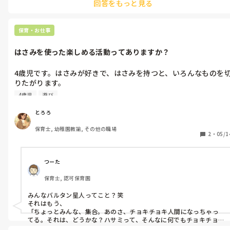
ちなみに、僕は幼い頃から玉ねぎが嫌いなんですが、今も嫌いです。

回答をもっと見る
た。
他にも、食べられるけど苦手なものがたくさんあります。

玉ねぎだけは、幼い頃からどんなことをしても、無理なんです。

保育・お仕事
時代錯誤とまでは言わなくていいですが、関わり方によって子ども
の姿は変化していきますよ、って話です。

はさみを使った楽しめる活動ってありますか？
人間なんて雑食なんだから、もはやそれすでに偏食ですよ。考え方
を変えれば。

4歳児です。はさみが好きで、はさみを持つと、いろんなものを
雑食ってことは、自分が食べられるものと食べられないものもあ
りたがります。

る、みたいな。

紙や箱ならいいのですが、友だちの作ったものや、汚れ防止のテ
4歳児
遊び
僕は、ペロ😋でいいから食べてみたら？って言ってました。

ーブルクロス、セロテープ台に設置しているセロテープなど、注
それでも食べられないなら、食材を知るだけでもいいやって。

意してもなかなか止まりません。

とろろ
はさみを使った活動で、なにか変わった活動などご存知でしたら
子どもは、分かってくれる先生、大人がいるだけで、うれしくて安
保育士, 幼稚園教諭, その他の職場
教えて下さい！
心するんです。

2
・
05/1
そのうちひとりで頑張って食べて「せんせ、ちょっとだけたべれ
た！」って言ってくれる日が来るかもしれません。

つーた
好きな人が、自分の苦手なものを分かってくれていて食事に連れて
いったり、つくったり、「○○が好きだったよね、○○は苦手だっ
保育士, 認可保育園
たよね」って言ってくれたら、嬉しいでしょ？

子どもは小さい大人☺️

みんなバルタン星人ってこと？笑

だからこそ、尊重するし理解に努めようとするんです☆
それはもう、

「ちょっとみんな、集合。あのさ、チョキチョキ人間になっちゃっ
てる。それは、どうかな？ハサミって、そんなに何でもチョキチョキ
していいんだろうか？楽しいのはわかるけど。どう思う？」
