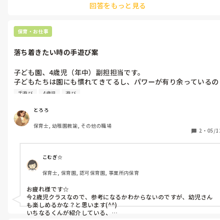
回答をもっと見る
って、話をすることから、ですかね。

ハサミをあらためて知る、用途、使い方を自分たちで考えてみる、
それから活動につなげていくってやり方も、あるんじゃないかと。

保育・お仕事
注意よりサークルタイムですね。

落ち着きたい時の手遊び案
話し合い。

ルールをみんなで考えて決める。

4歳児なりに考えますよ。

子ども園、4歳児（年中）副担担当です。

子どもたちは園にも慣れてきてるし、パワーが有り余っているの
画用紙に切りやすい形を描いて印刷してさ、その切ったやつを切り
か、すぐにテンションが上がって、動きや声が大きくなります。

手遊び
4歳児
遊び
落ち着いた活動をする前に、雰囲気を落ち着かせるためにおすす
めの手遊び等はありますか？

とろろ
（絵本はよく読みますが、それほど時間がない時に取り入れたい
保育士, 幼稚園教諭, その他の職場
2
・
05/1
こむぎ☆
保育士, 保育園, 認可保育園, 事業所内保育
お疲れ様です☆

今2歳児クラスなので、参考になるかわからないのですが、幼児さん
も楽しめるかな？と思います(^^)

いちなるくんが紹介している、
