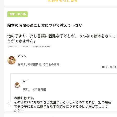
回答をもっと見る
一口は味見してほしい

すべて、自分都合のことです。

これだから、大人って勝手だわっていう言葉があるんですね。

保育・お仕事
自分がどう育ってきたからとか、こうなってほしいから以前に、

"なぜ、苦手なのか、食べないのか、嫌いと言っているのか"

絵本の時間の過ごし方について教えて下さい
子どもの気持ちを考えて関わること、これって保育における最低限
のこと、ですよね。

子どもの気持ちを考える。

他の子より、少し言語に困難な子どもが、みんなで絵本をきくこ
こんなの、保育者として最低レベルにやるべきことですよね。

とができません。

多分、言葉が少し難しいのだと思います。指をなめたり、ふくの
食事だろうが生活だろうが同じ。

ねらい
絵本
認定こども園
裾をぐしゃぐしゃにしたり、ともだちと話したりします。

まず、子どもの気持ちです。

それから、食べ物の話をしてみたり、食材を知っていったり。

絵本の方に目を向けるよう声をかけても、一瞬見るだけで、興味
とろろ
を示しません。

"無理強い"って言葉、嫌いだなぁ。

保育士, 幼稚園教諭, その他の職場
横で個別に絵本の内容を説明するのも、違う気がするし、どのよ
6
・
05/1
なんでそんな言葉が生まれたんだろう。

うに対応すればいいのか迷っています。

無理強いすることは、昔も今も、人間が人間に対して行う行為では
アドバイスよろしくお願いします。
ないはずなんですよ。

誰の意思？

みー
そう、無理強いをする人の意思だけが許されているってこと。

だから、理不尽って言葉も生まれたんでしょうね。

保育士, 公立保育園
せっかく見直されている世の中、保育なんだから、それをやろうと
する気持ちも大事ですね。

お疲れ様です。

その子だけに対応できる先生がいらっしゃるのであれば、別の場所
無理強いをした先になにがあるか、言えます？

でその子にあった簡単な絵本を読んだりするのはいかがでしょう
僕は言えません。

か？

いずれ、食べるようになる、かもしれない。

難しい内容を見ていても、その子も先生も辛くなるかなと思いまし