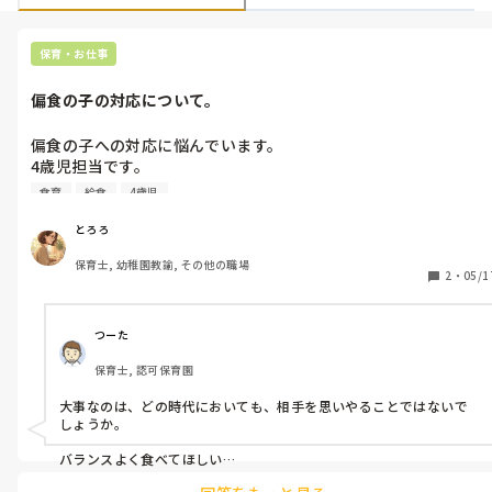
保育・お仕事
偏食の子の対応について。
偏食の子への対応に悩んでいます。

4歳児担当です。

なるべく色んなものを食べて栄養をバランスよく摂ってほしいと
食育
給食
4歳児
思いますが、

昨今、給食を無理強いしない風潮だと思います。

とろろ
やはり、苦手なものを一口でも味見はしてほしいと願うのは、時
保育士, 幼稚園教諭, その他の職場
代錯誤なのでしょうか。

2
・
05/1
食べず嫌いの子も多いと思い、つい、一口だけと勧めたくなって
しまいます。

みなさまはどのようにされていますか？
つーた
保育士, 認可保育園
大事なのは、どの時代においても、相手を思いやることではないで
しょうか。

バランスよく食べてほしい

栄養をとってほしい
