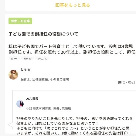
○つのつのつーの♪

回答をもっと見る
○だいじょうぶ？

○かみなりどんがやってきた

など、手遊びうたをすると、自然にみんなが集まってきてにこにこで
真似してくれます(^^)

保育・お仕事
絵本見る時は静かにして欲しいので、ちょっと元気な手遊びをして、
歌ったり体力を使ってから、絵本に入ると落ち着いて絵本の読みき
子ども園での副担任の役割について
かせを見てくれています。落ち着いた遊びをする前も良いと思いま
す！参考までに(^^)
私は子ども園でパート保育士として働いています。役割は4歳児
副担任です。担任を離れて20年以上、副担任の役割として、担任
から見て助かることはなんですか？どんな時、どんなふうに動い
私立
4歳児
パート
てくれて助かったというエピソードがあれば教えてください。
とろろ
保育士, 幼稚園教諭, その他の職場
2
・
05/1
みん園長
小規模認可保育園, 園長, 管理職
担任のやりたいことを先回りして、担任の、思いを汲み取ってくれる
保育士が、理想としているのかなぁと思います！

子どもに向けて「次はこれするよ～」ということが多い担任だと思
いますが、それを聞いて、1番に動いてくれる副担任の先生は好印象