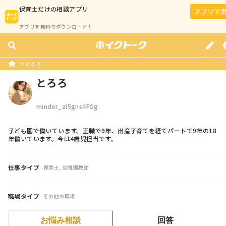
保育士
だけの相談アプリ
アプリで
アプリを無料でダウンロード！
とろろ
とろろ
minder_aI5gns4FOg
子ども園で働いています。正職で9年、出産子育てを経てパートで9年の18
年働いています。今は4歳児担当です。
仕事タイプ
保育士, 幼稚園教諭
職場タイプ
その他の職場
お悩み相談
回答