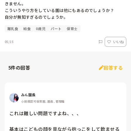
きません。

こういうやり方をしている園は他にもあるのでしょうか？

離乳食
給食
0歳児
パート
保育士
05/15
いいね
5
件の回答
回答する
みん園長
小規模認可保育園, 園長, 管理職
これは難しい問題ですよね、、、

基本はこどもの顔を見ながら抱っこをして飲ませる