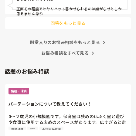
皆さんの園はどうですか?
正直その程度でヒヤリハット書かせられるのは嫌がらせとしか
思えません😭💦

他の先生方も同様のことをされているのでしょうか？

回答をもっと見る
あまりご無理されませんよう…😢
殿堂入りのお悩み相談をもっと見る
お悩み相談をすべて見る
話題のお悩み相談
施設・環境
パーテーションについて教えてください！
0〜２歳児の小規模園です。保育室は狭めのほふく室と遊び
や食事に使用する広めのスペースがあります。広すぎると走
り回ったりして落ち着かないので、活動によってパーテーシ
環境構成
安全
小規模保育園
ョンで仕切っています。このパーテーションがウレタンのよ