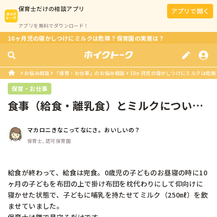
保育士
だけの相談アプリ
アプリで開く
アプリを無料でダウンロード！
10ヶ月児の寝かしつけにミルクは危険？保育園の実態は？
お悩み相談
「保育・お仕事」のお悩み相談
10ヶ月児の寝かしつけにミルクは危
保育・お仕事
食事（給食・離乳食）とミルクについ
て。
マカロニきなこってなにさ。おいしいの？
保育士, 認可保育園
給食が終わって、給食は完食。0歳児の子どものお昼寝の時に10
ヶ月の子どもを布団の上で掛け布団を枕代わりにして仰向けに
寝かせた状態で、子どもに哺乳を持たせてミルク（250㎖）を飲
ませていました。
