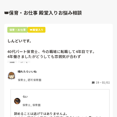
👑保育・お仕事 殿堂入りお悩み相談
保育・お仕事
👑殿堂入り
しんどいです。
40代パート保育士、今の職場に転職して4年目です。

4年働きましたがどうしても雰囲気が合わず

退職しようと思っています。

退職
パート
周りの職員は、勤続10年以上から何十年という先生がほとん
晴れたらいいね
どです。

保育士, 認可保育園
保護者子どもの愚痴悪口が多く、

19
・
01/02
子どもの前でも

今で言う不適切保育も　

仕方ないよね

らい
もう何も言わずに

保育士, 保育園
子どもの言いなりになればいいんだね

などいう意見で…

辞めることは逃げではありませんよ。
