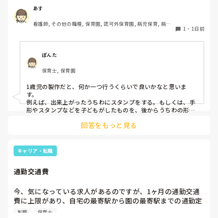
クラスです、玩具で遊ばせながら、何人かずつよんで、やっ
あす
ています。何か、いいアイデアや、工夫など、何でもいいの
看護師, その他の職種, 保育園, 認可外保育園, 病児保育, 病院
で、教えて下さい。
1
・
1日前
内保育, その他の職場
ぽんた
保育士, 保育園
1歳児の製作だと、何か一つ行うくらいで良いかなと思いま
す。

例えば、出来上がったうちわにスタンプをする。もしくは、手
形やスタンプなどを子どもがしたものを、後からうちわの形に
切る。1歳児なんて集中できないです。興味を持って来てくれ
回答をもっと見る
ただけで十分です。

お部屋では、ビニールシートを敷いて、片栗粉粘土、寒天や春
雨遊び、氷遊び、など間食遊びをたくさん行っています。

キャリア・転職
ホールに行っているクラスにお邪魔するのも良いかなと思いま
通勤交通費
す！いつもと違うおもちゃ、室内に興味津々です！
今、気になっている求人があるのですが、1ヶ月の通勤交通
費に上限があり、自宅の最寄駅から園の最寄駅までの通勤定
期代が5,000円ほどオーバーします

転職
保育士