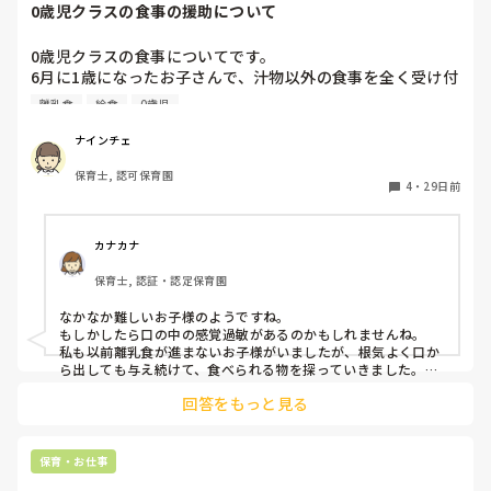
0歳児クラスの食事の援助について
として参考にしてみてください☺️
0歳児クラスの食事についてです。

6月に1歳になったお子さんで、汁物以外の食事を全く受け付
けない子がいます。家庭でも食事に興味はないそうで、お煎
離乳食
給食
0歳児
餅と汁物、母乳のみだそうです。哺乳瓶も拒否のためミルク
も飲みません。園ではとろみがついてる固形もついてない固
ナインチェ
形も、ペーストも、汁に入ってる具も口から出しています。

保育士, 認可保育園
味が嫌な訳ではなく食感が嫌なのかな？と思います。

4
・
29日前
どのように今後援助していけばいいのでしょうか？
カナカナ
保育士, 認証・認定保育園
なかなか難しいお子様のようですね。

もしかしたら口の中の感覚過敏があるのかもしれませんね。

私も以前離乳食が進まないお子様がいましたが、根気よく口か
ら出しても与え続けて、食べられる物を探っていきました。お
母様ともお子様の様子を細かく伝達し合い、食べられる物を探
回答をもっと見る
して食べられるものはしっかり食べるようにしていきました。

その子は食べムラがあり、偏食も多いまま成長していきまし
た。
保育・お仕事