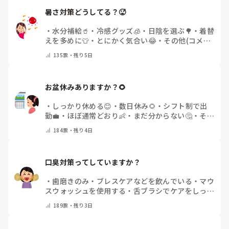
暑さ対策どうしてる？🥵
・
水分補給🥤
・
冷感グッズ🧊
・
日陰を選ぶ🌳
・
着替
えを多めに👕
・
とにかく気合い😂
・
その他(コメン
トで教えてください)
135
票・
残り5日
お盆休みありますか？🌻
・
しっかり休める😊
・
数日休み🌻
・
シフト制で出
勤💼
・
ほぼ通常どおり👶
・
まだ分からない🤔
・
その
他(コメントで教えてください)
184
票・
残り4日
口臭対策ってしていますか？
・
歯磨きのみ
・
ブレスケアなどを飲んでいる
・
マウ
スウォッシュを使用する
・
舌ブラシでケアをしっか
りする
・
フリスクをかじる
・
気にしたことない
・
そ
189
票・
残り3日
の他(コメントで教えて下さい)