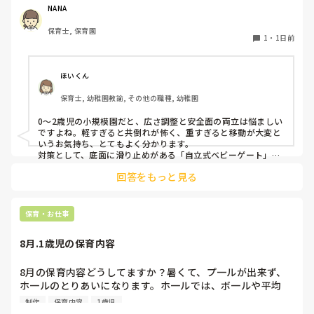
うな素材で軽いので、ちょっと体が当たると倒れたり、つか
NANA
まり立ちが不安定な子にとっては共倒れになったりで危険で
保育士, 保育園
す。かと言って固定してしまうと活動によって柔軟に移動す
1
・
1日前
ることができなくなってしまうし…以前勤務していた園では
しっかりした重いものを置いていましたが、移動が大変で使
い勝手が悪く、子どもがぶつかって倒れた時に怖い思いをし
ほいくん
ました。

保育士, 幼稚園教諭, その他の職種, 幼稚園
皆さんの園ではどんなもので工夫されていますか？
0〜2歳児の小規模園だと、広さ調整と安全面の両立は悩ましい
ですよね。軽すぎると共倒れが怖く、重すぎると移動が大変と
いうお気持ち、とてもよく分かります。

対策として、底面に滑り止めがある「自立式ベビーゲート」な
ら、つかまり立ちでも倒れにくく移動も楽でおすすめです。ま
回答をもっと見る
た、ストッパー付きキャスターをつけたロー棚を仕切りにすれ
ば、倒れず収納にもなって一石二鳥です。

今のウレタン製を活かすなら、壁や固定家具で挟む配置にした
り、脚元に水入りペットボトルなどの重りを付けて補強してみ
保育・お仕事
てくださいね。安全で使いやすい方法が見つかるよう応援して
8月.1歳児の保育内容
8月の保育内容どうしてますか？暑くて、プ一ルが出来ず、
ホ一ルのとりあいになります。ホ一ルでは、ボ一ルや平均
台、風船で遊んでいます。製作で、うちわや望遠鏡や風鈴🎐
制作
保育内容
1歳児
製作をしたりしますが、なかなか、集中できません。1歳児