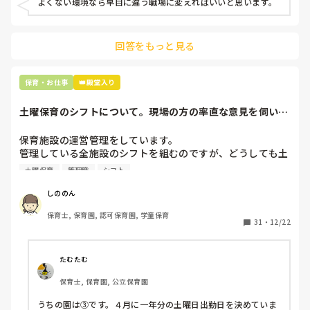
よくない環境なら早目に違う職場に変えればいいと思います。
上の先生に相談することは難しそうです。

主任は同じ考えですし、園長は不在のことが多いです。

回答をもっと見る
最後の職場にしようと思っていましたが

正直苦しい。

辞めることは逃げ、と、過去辞めた人も何年も言われ続けて
保育・お仕事
👑殿堂入り
土曜保育のシフトについて。現場の方の率直な意見を伺いた
いです。
保育施設の運営管理をしています。

管理している全施設のシフトを組むのですが、どうしても土
曜保育だけは入れる方が少なく、いつも苦労しています。

土曜保育
管理職
シフト
応募の段階では皆、月1〜2回の土曜出勤があることに同意し
て入職しているはずですが、いざ勤務が始まると一日も土曜
しののん
出勤が出来ない方ばかりです。

保育士, 保育園, 認可保育園, 学童保育
31
・
12/22
そこで、

①土曜日の希望休は2日まで、と制限をかける

②毎月、必ず土曜保育に入ることのできる日を1日だけピッ
たむたむ
クアップしてもらう

保育士, 保育園, 公立保育園
③仮シフトが出た時、土曜出勤が難しければ自身で代わりの
人を交渉して見つけてもらう

うちの園は③です。４月に一年分の土曜日出勤日を決めていま