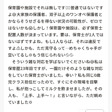
保育園や施設でそれは無しです🙅‍♀️普通ではないです
よ😅大家族の保護者、双子以上のワンオペ保護者と
かならそうせざるを得ない状況の可能性が、ゼロで
はないかも😱しかし！保育園や施設は、必ず保育士
配置人数が決まっています。要は、保育士が1人では
ないはずですよね。もし1人ならば、それは違反で
すよ⚠️しかも、ただ見守るって…めちゃくちゃ手が
空いてるし💢もう信じられない💦💦

　そういう雑な対応を学ばないでくださいね😅私は
保育歴23年目ですが、一園だけそのような雑な対応
をしていた保育士がいました。幸い？私も同じ0歳
児クラス担任だったので、すぐにその現場を目撃
し、私が抱っこしてミルクを飲ませましたが。その
人も、「上手、上手〜！」と言いながら、ただ眺め
ていました💢