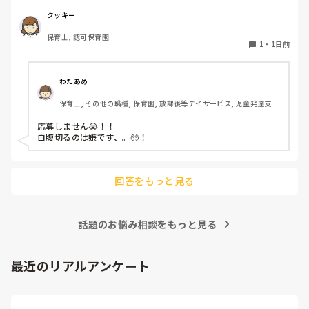
たかが5,000円と考えるか…

私としてはなかなか大きい金額なので、この時点で応募を迷
クッキー
っているのですが、皆さんならどうしますか？
保育士, 認可保育園
1
・
1日前
わたあめ
保育士, その他の職種, 保育園, 放課後等デイサービス, 児童発達支援
施設
応募しません😭！！

自腹切るのは嫌です、。🥺！

回答をもっと見る
話題のお悩み相談をもっと見る
最近のリアルアンケート