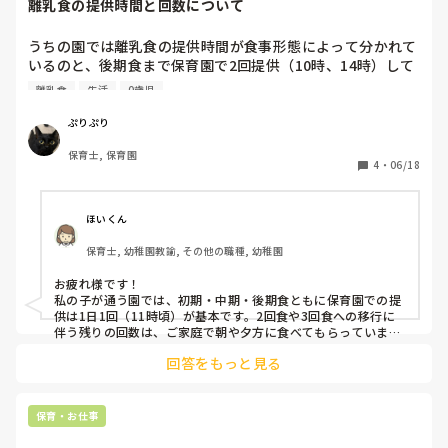
離乳食の提供時間と回数について
うちの園では離乳食の提供時間が食事形態によって分かれて
いるのと、後期食まで保育園で2回提供（10時、14時）して
います。みなさんの園では何回提供しているのか、時間は何
離乳食
生活
0歳児
時にあげているのか、おやつや軽食は何時？どの食事形態か
ら提供かなど1日の流れと共に教えてください！
ぷりぷり
保育士, 保育園
4
・
06/18
ほいくん
保育士, 幼稚園教諭, その他の職種, 幼稚園
お疲れ様です！

私の子が通う園では、初期・中期・後期食ともに保育園での提
供は1日1回（11時頃）が基本です。2回食や3回食への移行に
伴う残りの回数は、ご家庭で朝や夕方に食べてもらっていま
す。

回答をもっと見る
また、15時のおやつタイムには、食事形態に合わせて初期なら
ミルク、中期以降はハイハインやバナナなどの軽食を出してい
ます。

保育・お仕事
食事形態や園の体制によって対応は様々ですが、ひとつの目安