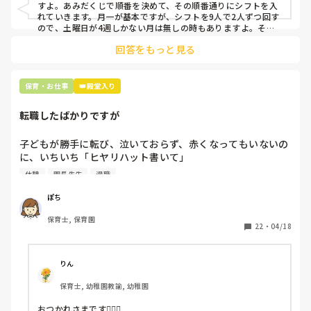
すよ。あみだくじで順番を決めて、その順番通りにシフトを入
上記のいずれかの対策を取り入れることを考えています。

れていきます。月一が基本ですが、シフトを9人で2人ずつ回す
ので、土曜日が4週しかない月は無しの時もありますよ。その
土曜日が出られない人は、同じシフト時間の人と自分で交代し
是非、現場の方の意見をお聞かせください。
回答をもっと見る
て貰い、主任に報告してます。
保育・お仕事
👑殿堂入り
転職したばかりですが
子どもが勝手に転び、泣いておらず、赤くなってもいないの
に、いちいち「ヒヤリハット書いて」

と書かされ

休憩
園長先生
退職
休憩時間に書くしかなく、辛いです

（そう言う本人は書かない）

ぽち
保育士, 保育園
しかも、上司に↑この内容でも

22
・
04/18
「どうしたらなくせるか」

ちゃんと考えて対策を練って書き込むようにと。

呼ばれて一緒に対策を考えさせられること多数

りん
保育士, 幼稚園教諭, 幼稚園
これだけで30〜40分拘束されて辛いです

おつかれさまです🙇🏻‍♀️
