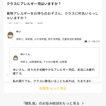
クラスにアレルギー児はいますか？
食物アレルギーをお持ちのお子さん、クラスに何名いらっし
ゃいますか？

わたしが保育士になりたての頃は

アレルギー
離乳食
幼児
アレルギー持ちのお子さんが複数いることが多く、

避ける食品が多過ぎて、調味料にさえ気をつけないといけな
ゆい
いケースもありましたし

保育士, 保育園, 公立保育園, 認可保育園, 児童発達支援施設, 
Aちゃんは卵、Bちゃんは小麦、Cちゃんは牛乳のアレルギ
3
・
04/14
小規模認可保育園
ー…みたいなことも。。

でも最近…あれ？アレルギーをお持ちのお子さんと出会うこ
とが減ったような？

ほいくん
今、偶然わたしの園がそうなだけかもしれませんし

保育士, 幼稚園教諭, その他の職種, 幼稚園
アレルギー児が全くいないというわけでもないのですが。

ゆいさん、日々のきめ細やかなアレルギー対応、本当にお疲れ
様です。

私の周りでも、クラスに数名いることもあれば、たまたま0人
という年もあり、状況は園や年度によって様々だと感じます。
回答をもっと見る
ただ、除去食の種類が以前より複雑化している印象もあり、人
数が減っても確認作業の重要性は変わりませんね。ゆいさんの
園のように落ち着いている時期は、改めてマニュアルを見直す
良い機会かもしれません。

「離乳食」のお悩み相談をもっと見る