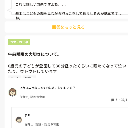
ミルクは食事の一環だと思っていました。いや、多分働いている
これは難しい問題ですよね、、、

園も食後のミルクという意味合いでは食事の一環なんだと思うの
ですが…。

基本はこどもの顔を見ながら抱っこをして飲ませるのが基本ですよ
でも、10ヶ月ならそろそろ食事の量も増え個人差はありますがミ
ね。

ルクの量も減ってくると思うし、コップの練習、すすり飲みの練
回答をもっと見る
でも9人もいたらそんな人手に取られていられないし、難しいことも
習をする頃だと思うので、ミルクをコップで飲むなど合理的な環
ありますよね。

境を整えたりして食事の仕方を獲得していく時期だとおもうので
すが…。

そのような園、まだまだたくさんあると思います💦
保育・お仕事
寝かしつけをミルクに頼っているような感覚なのでしょうか？

午前睡眠の大切さについて。
ちょっとカルチャーショックが大きくて、自分だけでは消化でき
0歳児の子どもが登園して30分経ったくらいに眠たくなって泣い
ません。

たり、ウトウトしています。

こういうやり方をしている園は他にもあるのでしょうか？

活動の時間まではまだ30分ほどあるため、寝かしてあげたいと思
パート
保育士
うのですが、10分で起こして！昼寝できなくなるから！と言われ
ます。

マカロニきなこってなにさ。おいしいの？
かわいそうだなと思いつつ毎回10分で起こしてたのですが、今日
保育士, 認可保育園
は別の先生に、1歳になったらお昼寝だけになるし、ちょこちょ
3
・
05/1
こ寝はクセになったら大変だから、お母さんとも話ててしないよ
うにしてるの！だから、寝かさないでって言われました。

まお
え？午前睡って脳の休息、体を休めるための必要な時間じゃない
保育士, 認証・認定保育園
んでしょうか？
