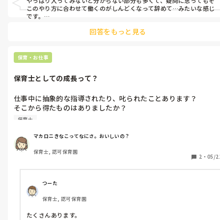
やっぱり入ってみないと分からない部分も多くて、疑問に思ってもそ
って聞かれて、「ほんとに全然違うし、今の園の園長に先生、も
もうちょい、進化せねばな。

このやり方に合わせて働くのがしんどくなって辞めて…みたいな感じ
っと子どもに話しかけて！って言われたけど、話しかけるタイミ
です。

人間関係最悪なところも多く…。

ングじゃないし…って結構、戸惑って」って話したら、今までの
今までは吉本和子先生の保育でやってきてたから

回答をもっと見る
保育の価値観が合って、長く続けられる園に巡り会えたなら、奇跡で
経験あるなら、「ぜひうちで働いてほしいね〜」って言ってくれ
とりあえず教えてもらった高山静子先生の本をポチるところか
す✨頑張ってくださいね！
て、表向きだけかもしれんけどシンプルに嬉しかった！

ら。

しかも自分がやってきた保育の価値をわかってくれる職場っての
わらべうたももう一度勉強し直そう。

保育・お仕事
が1番でかいなー！って思った🥹

保育は奥が深い。

やっぱり、保育観って大事よね！

保育士としての成長って？
このまま、転職活動がうまくいって採用してもらえたらいいな！

尚更、今の職場辞めなければ。
仕事中に抽象的な指導されたり、叱られたことあります？

そこから得たものはありましたか？

保育士
パートのおばちゃんと私の過去（12年前）について話をして、1
マカロニきなこってなにさ。おいしいの？
つの園でしか経験は無いですけど、普通に厳しいことも言われて
保育士, 認可保育園
きましたよ。

2
・
05/2
園長からは「あなたがやっている事は保育士じゃない！近所のお
姉さんがしていることよ！」って怒鳴られました。

その時は理解ができなかったし、否定された気持ちで涙を毎日の
つーた
ように流してたけど、今振り返れば、それだけ専門性のある仕事
保育士, 認可保育園
って意味だと思います。って話をしたら、「先生、ここの職場で
働いとったら楽しくないやろ？託児所みたいで」って言われた。

たくさんあります。

本当にそれ。刺激がなくてつまらん。大人主導だもん。子どもら