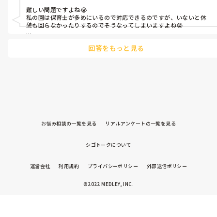
体力がまだ無い月齢の子どもにとっても必要な時間じゃ無いので
難しい問題ですよね😭

しょうか？

私の園は保育士が多めにいるので対応できるのですが、いないと休
憩も回らなかったりするのでそうなってしまいますよね😭

転職して新たな園で働いてるのですが、1歳半までは個々の睡眠
上の方に相談するのも手なのかな、と思います！

の状況に合わせて、活動に支障がない範囲で午前睡をしていたの
回答をもっと見る
で、午前睡が必要な子には午前睡をして必要が無い子はしないと
今後赤ちゃん寝られますように…
個別に対応してあげることが子どもの成長にとって必要なことじ
ゃないのか？と葛藤してしまってます。

大人都合でコントロールされてる子どもがかわいそうだと感じて
しまい、辞めたいです。保育観の違いというのは重々承知です。
あとパートという立場なので、従うしかないのもあれなのです
が。
お悩み相談の一覧を見る
リアルアンケートの一覧を見る
シゴトークについて
運営会社
利用規約
プライバシーポリシー
外部送信ポリシー
©2022 MEDLEY, INC.