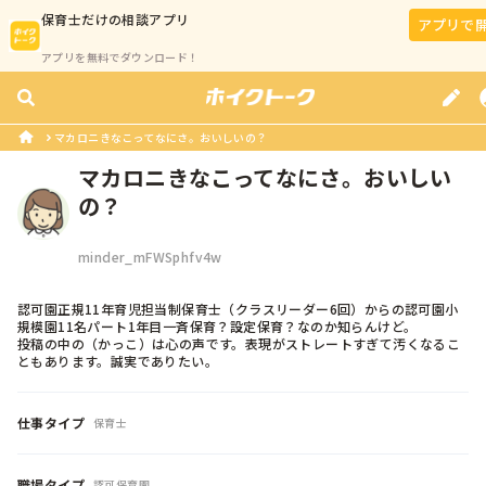
保育士
だけの相談アプリ
アプリで
アプリを無料でダウンロード！
マカロニきなこってなにさ。おいしいの？
マカロニきなこってなにさ。おいしい
の？
minder_mFWSphfv4w
認可園正規11年育児担当制保育士（クラスリーダー6回）からの認可園小
規模園11名パート1年目一斉保育？設定保育？なのか知らんけど。

投稿の中の（かっこ）は心の声です。表現がストレートすぎて汚くなるこ
ともあります。誠実でありたい。
仕事タイプ
保育士
職場タイプ
認可保育園