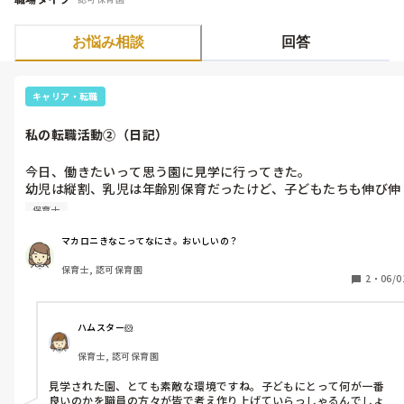
お悩み相談
回答
キャリア・転職
私の転職活動②（日記）
今日、働きたいって思う園に見学に行ってきた。

幼児は縦割、乳児は年齢別保育だったけど、子どもたちも伸び伸
びしてた。

保育士
おうちみたいなぬくもりの園で、特別きれいにしてるわけじゃな
く昔からの園舎って感じだった。

マカロニきなこってなにさ。おいしいの？
それはそれで味があって温かみを感じた。

保育士, 認可保育園
2
・
06/0
幼児の子どもたちは年齢別の活動もあって、聞く力を育てたいっ
て園長先生もおっしゃってた。

小学校へもつながるから私も集団生活においてその時間は必要だ
ハムスター🐹
と思う。

保育士, 認可保育園
0歳児の保育室も食事、睡眠の場所も分けられててのんびりと過
見学された園、とても素敵な環境ですね。子どもにとって何が一番
ごしてた。

良いのかを職員の方々が皆で考え作り上げていらっしゃるんでしょ