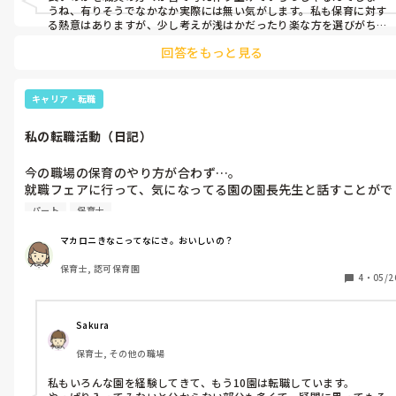
戸外遊びも十分に環境も整ってたしじっくり遊び込める時間もつ
うね、有りそうでなかなか実際には無い気がします。私も保育に対す
くってたみたいで、時間に追われることなく保育できそうだっ
る熱意はありますが、少し考えが浅はかだったり楽な方を選びがち
なので、まかろにきなこさんの投稿を拝見し、自分もスキルもレベ
た。

回答をもっと見る
ルも価値観も見直さなきゃ、と思いました。転職活動うまく行きま
す様に☺️✨
保育環境をすごく大切にしている園みたいで、先生方も勉強熱心
のようだった。

キャリア・転職
園長先生も指導に入ってもらう先生の考えが全てっていうような
私の転職活動（日記）
考え方にはしたくないけど、でも専門性ってところを高めたいっ
て思ってる。って話をされてた。

今の職場の保育のやり方が合わず…。

看護師さんや管理栄養士さんにも入ってもらって子どもにとって
就職フェアに行って、気になってる園の園長先生と話すことがで
何が1番いいのかってところを色んな角度から見ていったり、知
きた。

識を入れて子どもに関わるか関わらないかで全然違ってくると思
パート
保育士
今まで自分がやってきたことと、今の園での疑問に思うところと
う。って話をしてくれた。

のギャップが大きくて、自分がやりたい保育ってなにか？って考
本当にそう。

マカロニきなこってなにさ。おいしいの？
えた時に育児担当制がいいなって気づけたんですって話をした
保育士, 認可保育園
ら、そこの園長先生に「もう先生、生粋やね！」って笑われた🤣

職員の方々が生き生きされてたし、柔軟に対応されてたのをみ
4
・
05/2
ちょっと嬉しかったよ笑

て、そんな環境で働けるって素敵だと思う。きっとやりがいが感
だってほんとに合わないんだもん🤣

じられる職場なんだろうな〜。

(未満児しかいないけど、ピアノばんばん！製作！製作！製作！
Sakura
生の話聞いて！ダメでしょ！ほら！ちんとん！っていう雰囲
あと、園長先生と話してて自分の未熟さや考えの浅さ、頭の硬さ
保育士, その他の職場
気……否定してるわけじゃなくってただ合わない。理解ができな
が客観的にみてやばいなとかんがえさせられた笑

い。)

自分の環境をどこに置くかで進化もするし退化もするってことや
私もいろんな園を経験してきて、もう10園は転職しています。

「静かなお部屋で、言葉のかけ方一つから全然ちがうでしょ？」
な。
