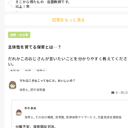
そこから得たもの…反面教師です。

も怒られなくていい事で怒られてるし。

以上！笑

頭は、帽子を被るものでもありますよね。今どき、紫外線が強いの
「頭は帽子を被るためのものじゃないのよ！」とか笑

回答をもっと見る
まぁ今の時代だとパワハラって言われるんだろうけど🤣

保育・お仕事
主体性を育てる保育とは…？
だれかこのおじさんが言いたいことを分かりやすく教えてくださ
い。

主体性
内容
保育士
指針に示されてる主体性が無意味ということでしょうか？

乳児期に毎日、同じ生活リズムで過ごし安心した環境の中で同じ
マカロニきなこってなにさ。おいしいの？
保育士に身の回りのお世話をしてもらいながらだんだんと自分で
保育士, 認可保育園
身の回りの事をやろうとしたり、できるようになること。

6
・
05/2
子どもが自分で興味のある遊びを見つけて遊ぶ事（もちろん使い
方や遊び方は生活のルールのある中で。）が主体性を伸ばす保育
だと思ってやってきました。

わたあめ
今まで、子どもの主体性を伸ばすと信じてきた保育観が煮崩れそ
保育士, その他の職種, 保育園, 放課後等デイサービス, 児童発達支援施設
うです。

分離不安、保育園反対派、
