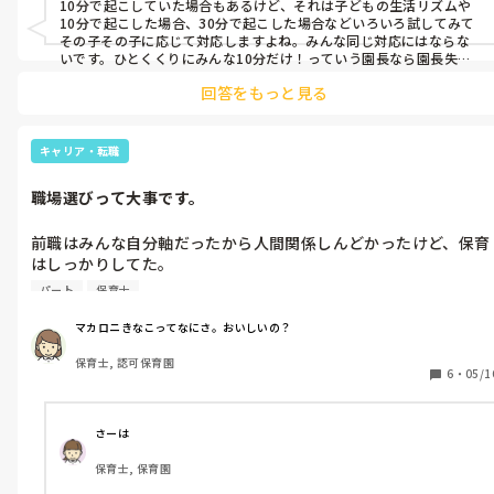
10分で起こしていた場合もあるけど、それは子どもの生活リズムや
意味わからんすぎて、指針に沿って話しただけですけど、そうで
宇宙人👽、なのかもしれない。

10分で起こした場合、30分で起こした場合などいろいろ試してみて
すね。それやったら、私も自分に合う職場で働いた方がいいです
それか単なるめんどくさがり。

その子その子に応じて対応しますよね。みんな同じ対応にはならな
甥や姪は、所詮、甥や姪。他人。笑

ねって伝えたけど…。

いです。ひとくくりにみんな10分だけ！っていう園長なら園長失格
子育ては本人はしていない。

だしわかってないから理解してもらうの大変そうですね。。
シンプルに辞めてもいいよな？？？
なので、何の話をしてるのか、ねらいすらわからない。笑

回答をもっと見る
質、主体性、指針…

無知、なのかもしれませんね。

キャリア・転職
身の回りのことは、指針をもとに主体性を培う保育を取り入れてい
くことで成長とともに身についていきます。

職場選びって大事です。
それすなわち、保育の質があがることにもつながります。

以上！笑

前職はみんな自分軸だったから人間関係しんどかったけど、保育
はしっかりしてた。

この世の中、無知ほど恐いものはない。

けど、今の職場は人間関係はマシだけど、園としての保育観がな
パート
保育士
いのか小規模で手厚くしたいから擦り傷ひとつせず楽しければい
それで、

いという園長の考えのもとで回っている園で、それはそれでやり
マカロニきなこってなにさ。おいしいの？
園長先生は、何が言いたいわけ？

づらい。

って聞いてもいいくらい。

保育士, 認可保育園
子どもたちは幼いし何もできない。けど、園長は言うこと聞かな
遠回しに話したり、すり替えたりしても、話の本質は見えないよね…

6
・
05/1
い子は若い先生の言い方が悪いせいだという。

違う。怒って圧をかけてきたあなた達のせいだという事にどうし
クリップは、0,1がいる環境では、使用することから考えますよね。

たら、気づいてくれるだろうか。

さーは
確かに、使うなら保護テープは必要でしょう。そこまで考えられてい
しめる先生もいないと言ってたけど、しめるポイント間違えて
ないのは、視野の狭さを感じさせますね。

保育士, 保育園
る。もちろんメリハリは大事。

成長性を見出せない職場に就職してしまった。

保育は、両目で見ていかないと。
