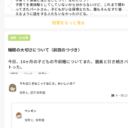
どもたちは外すのが楽しくなってるし、0歳や1歳の子が口に入れ
子育てを実体験としてしていないから分からないけど、これまで関わ
るやん。なんで、出す前に安全性の確認しなかったの？作った人
ってきたパートさん、子どもがいる保育士たち、誰もそんなすり替
は何も思わなかったの？他の先生達もへぇ〜新しいおもちゃ増え
えるように話をする人たちいなかったけどな。

「○○くん、こうだね。」

てるって感心してたけど、いや、危ないから焦ってよ😑

回答をもっと見る
って話があった時に

「ウチの子もこうだったな〜」

あと、1日で問題解決できることやのに、疑問に対しての解決の
みたいなのはあった。しかし、保育はやっぱり保育、で考えていた
仕方とかコミュニケーションとってって事は6日経って答え出さ
気がする。

保育・お仕事
んといて。

もちろん、保護者に子育て目線で寄り添う場面はあったが。

最初からそういえばよかったやん😑

睡眠の大切さについて（前回のつづき）
子育て=保育

あと、そんなコミュニケーション取ることだって当たり前のこと
ではないからね。

だし。チームワークなんだから。

保育士として子どもと関わりながら発達を捉えて個々に寄り添った
今日、10ヶ月の子どもの午前睡についてまた、園長と引き続きバ
そこじゃないんよ。保育の質の話をしたかったのに園長に伝わら
育ちの支えになっていくんだよね。

トった。

ず…。主体性の話とか指針の話とかも踏まえてしたのに、身の回
りの事ができるようにならないあかんから！って当たり前の事と
なんかもう、

0歳児
パート
保育士
先週で終わった話やと思っとったのに。

わからないんじゃない？

自分の甥や姪の子育て参加した話にすり替わって終わった。

先生が何を言ってるのかも。

またわけわからんこといいよるから、なんで10分しか寝かさない
もう諦め。辞めなければ。

マカロニきなこってなにさ。おいしいの？
知識を得ようとしないし、分からないことが分からない、みたいな
んですか？ってもう一回聞いた。

感じなのかもしれない。

保育士, 認可保育園
黙り込んでたから、休息と睡眠は別で考えてあげてもいいので
もうわからないなら保育について語らないで…。

4
・
05/1
人って、学ぼうとしない限り成長も止まるからね。

は？お昼寝も午前睡も寝ていることには変わりないけど、脳と体
新しく来た先生のやり方を否定して混乱させないで。かわいそ
もう、退化してるんだよ園長。

を休める時間じゃないんですか？って確認した。

う。
もはや話がごっちゃごちゃ。

ペンギン
何が言いたいのかわからない。

そしたら、前の園の話とかされても、うちはウチのやり方がある
勤務時間短いことで他の先生に話すことに何をつなげたいのか？

保育士, 保育園
し、ここの保育のやり方を否定されてるみたいで困るんやけどっ
よかったね？

て言われて、論点ずれててわけわからんくなった……。
