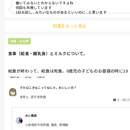
働いてみないとわからないですよね

片目瞑って見てたら、大事なことを見逃すからね。

だから、エージェントに見学させてくださいって言ったのに。
何回も失敗しています

（ボケが）
1日お試し...みたいなものがあるといいのに...と思います
回答をもっと見る
保育・お仕事
食事（給食・離乳食）とミルクについて。
給食が終わって、給食は完食。0歳児の子どものお昼寝の時に10
ヶ月の子どもを布団の上で掛け布団を枕代わりにして仰向けに寝
離乳食
給食
0歳児
かせた状態で、子どもに哺乳を持たせてミルク（250㎖）を飲ま
せていました。

マカロニきなこってなにさ。おいしいの？
保育士は隣で見守るだけです。

保育士, 認可保育園
始めての光景でただただびっくりしています。

5
・
05/1
飲ませながら寝かすということみたいです。

こんな事って普通なのですか？

危なくないですか？事故起きたらどうするん？って思いました。

みん園長
小規模認可保育園, 園長, 管理職