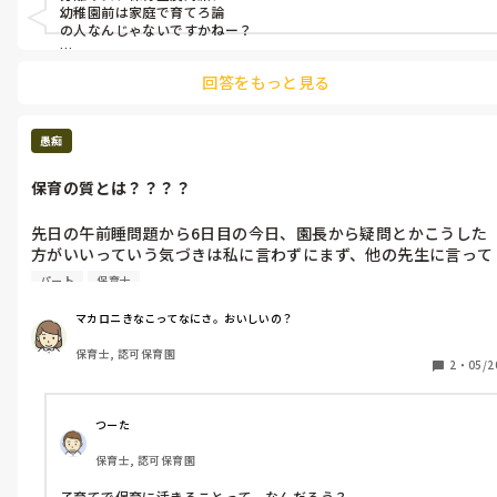
そうは言っても主体性を伸ばす方法なんてその園独自でやり方や
幼稚園前は家庭で育てろ論

方向性が様々だから、答えなんてないんだけど。

の人なんじゃないですかねー？

そんな人は何言っても

回答をもっと見る
自分の理論しか語らないから

理解してもらおうと思っても無駄です！😂！

反対だーー！反対だーー！

愚痴
ってしか言わないので。

保育の質とは？？？？
Xには、沢山居ますよねー。😂！

ただ、保育論まで語り出すのは

足踏み入れるなと思います！😂！

先日の午前睡問題から6日目の今日、園長から疑問とかこうした
方がいいっていう気づきは私に言わずにまず、他の先生に言って
みて。先生は勤務時間短い（開所から3時間）けど、退勤までの
パート
保育士
間に話をしてと言われた。ほかの先生たちが揃うのは9時や10時
前。いつどうやって共有すんだよ！だから、園長に提案というよ
マカロニきなこってなにさ。おいしいの？
り、疑問を聞いてたんだよ！って思ったけど、先生は人見知りや
保育士, 認可保育園
からなかなか他の先生に話しかけられんのやと思うけど、今日は
2
・
05/2
他の先生と話ししとったやん！よかったね！って言われた。

何が？よかったの？

つーた
保育士, 認可保育園
他の先生と喋っとったのって、クリップ📎つけた魚釣りのクリッ
プを保護テープで留めずにそのままの状態にして置いてるから子
子育てで保育に活きることって、なんだろう？
