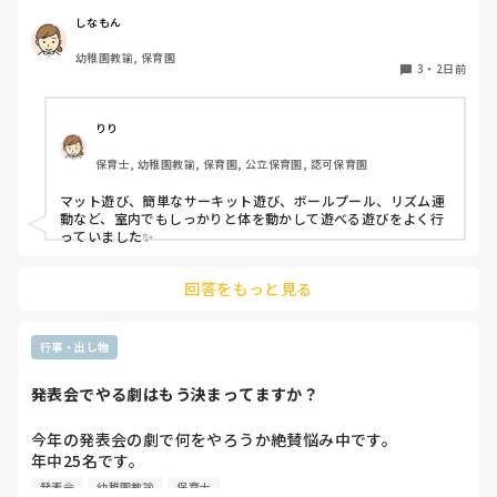
しなもん
幼稚園教諭, 保育園
3
・
2日前
りり
保育士, 幼稚園教諭, 保育園, 公立保育園, 認可保育園
マット遊び、簡単なサーキット遊び、ボールプール、リズム運
動など、室内でもしっかりと体を動かして遊べる遊びをよく行
っていました✨
回答をもっと見る
行事・出し物
発表会でやる劇はもう決まってますか？
今年の発表会の劇で何をやろうか絶賛悩み中です。

年中25名です。

過去に「これは子どもたちも楽しんで大成功だった！」「観
発表会
幼稚園教諭
保育士