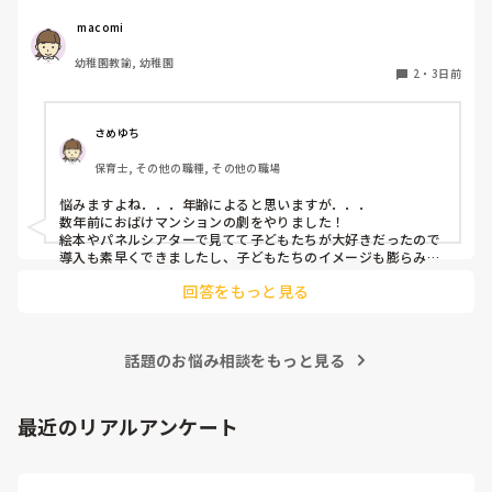
客の保護者にも好評だった！」という劇の演目があれば、ぜ
ひ教えてほしいです！

 macomi
幼稚園教諭, 幼稚園
2
・
3日前
さめゆち
保育士, その他の職種, その他の職場
悩みますよね．．．年齢によると思いますが．．．

数年前におばけマンションの劇をやりました！

絵本やパネルシアターで見てて子どもたちが大好きだったので
導入も素早くできましたし、子どもたちのイメージも膨らみや
すく自分たちでセリフをどんどん覚えて練習も本番も楽しんで
回答をもっと見る
ました！

もし参考になれば．．．
話題のお悩み相談をもっと見る
最近のリアルアンケート