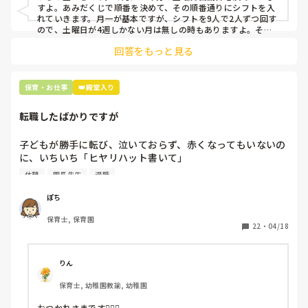
すよ。あみだくじで順番を決めて、その順番通りにシフトを入
上記のいずれかの対策を取り入れることを考えています。

れていきます。月一が基本ですが、シフトを9人で2人ずつ回す
ので、土曜日が4週しかない月は無しの時もありますよ。その
土曜日が出られない人は、同じシフト時間の人と自分で交代し
是非、現場の方の意見をお聞かせください。
回答をもっと見る
て貰い、主任に報告してます。
保育・お仕事
👑殿堂入り
転職したばかりですが
子どもが勝手に転び、泣いておらず、赤くなってもいないの
に、いちいち「ヒヤリハット書いて」

と書かされ

休憩
園長先生
退職
休憩時間に書くしかなく、辛いです

（そう言う本人は書かない）

ぽち
保育士, 保育園
しかも、上司に↑この内容でも

22
・
04/18
「どうしたらなくせるか」

ちゃんと考えて対策を練って書き込むようにと。

呼ばれて一緒に対策を考えさせられること多数

りん
保育士, 幼稚園教諭, 幼稚園
これだけで30〜40分拘束されて辛いです

おつかれさまです🙇🏻‍♀️
