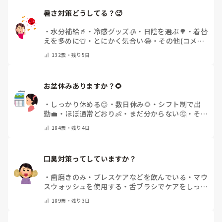
暑さ対策どうしてる？🥵
・
水分補給🥤
・
冷感グッズ🧊
・
日陰を選ぶ🌳
・
着替
えを多めに👕
・
とにかく気合い😂
・
その他(コメン
トで教えてください)
132
票・
残り5日
お盆休みありますか？🌻
・
しっかり休める😊
・
数日休み🌻
・
シフト制で出
勤💼
・
ほぼ通常どおり👶
・
まだ分からない🤔
・
その
他(コメントで教えてください)
184
票・
残り4日
口臭対策ってしていますか？
・
歯磨きのみ
・
ブレスケアなどを飲んでいる
・
マウ
スウォッシュを使用する
・
舌ブラシでケアをしっか
りする
・
フリスクをかじる
・
気にしたことない
・
そ
189
票・
残り3日
の他(コメントで教えて下さい)