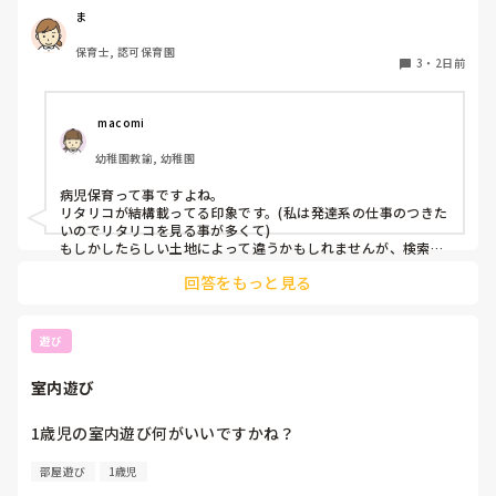
今は保育園勤務ですが、

ま
本当は小児科で保育士として

保育士, 認可保育園
働きたいです。

3
・
2日前
しかし、地方なのかそのような求人が

ほぼなく、ホームページなどもチェック

 macomi
していますが見つかりません😭

幼稚園教諭, 幼稚園
もともと、看護師を目指していたのもあって、、

病児保育って事ですよね。

もちろん医療的なことができないのは

リタリコが結構載ってる印象です。(私は発達系の仕事のつきた
わかっていますが💦

いのでリタリコを見る事が多くて)

もしかしたらしい土地によって違うかもしれませんが、検索し
てみてください！
何かよい求人サイトなどがあれば

回答をもっと見る
教えてください。
遊び
室内遊び
1歳児の室内遊び何がいいですかね？
部屋遊び
1歳児