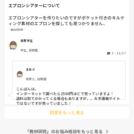
エプロンシアターについて
エプロンシアターを作りたいのですがポケット付きのキルテ
ィング素材のエプロンを探しても見つかりません、

皆さんどこで買われていますか？
教材研究
保育学生
学生, 保育園
3
・
12/27
まあさ
保育士, 幼稚園
こんばんは。

インターネットで調べたら2500円ほどで売っていますよ！

送料は別でかかってくる場合もありますが、、大手通販サイト
ではないですが売っていました！
回答をもっと見る
「教材研究」のお悩み相談をもっと見る