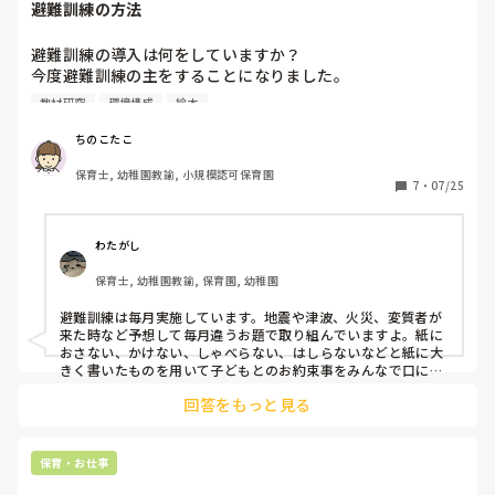
避難訓練の方法
避難訓練の導入は何をしていますか？

今度避難訓練の主をすることになりました。

おすすめ絵本や話し方などおしえていただければ嬉しいで
教材研究
環境構成
絵本
す。
ちのこたこ
保育士, 幼稚園教諭, 小規模認可保育園
7
・
07/25
わたがし
保育士, 幼稚園教諭, 保育園, 幼稚園
避難訓練は毎月実施しています。地震や津波、火災、変質者が
来た時など予想して毎月違うお題で取り組んでいますよ。紙に
おさない、かけない、しゃべらない、はしらないなどと紙に大
きく書いたものを用いて子どもとのお約束事をみんなで口に出
して共通理解ができるようにしていますよ。その他にもお題に
回答をもっと見る
あった紙芝居や絵本を読んだり地震、津波の時には避難バック
を用意してこんなものを準備しておこうねと伝えたりすると良
いと思います。
保育・お仕事