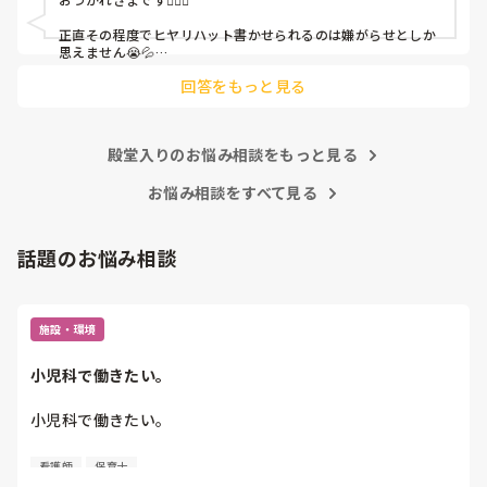
皆さんの園はどうですか?
正直その程度でヒヤリハット書かせられるのは嫌がらせとしか
思えません😭💦

他の先生方も同様のことをされているのでしょうか？

回答をもっと見る
あまりご無理されませんよう…😢
殿堂入りのお悩み相談をもっと見る
お悩み相談をすべて見る
話題のお悩み相談
施設・環境
小児科で働きたい。
小児科で働きたい。

看護師
保育士
保育士2年目です。
