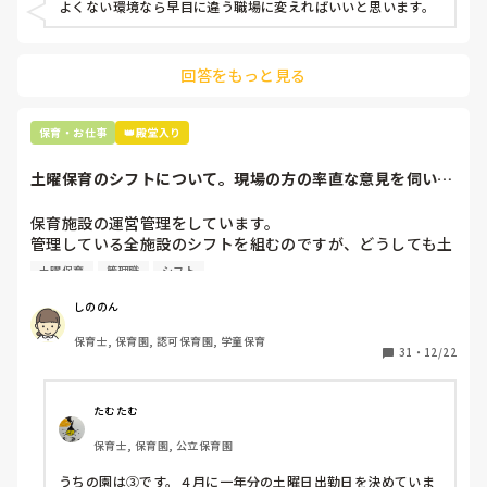
よくない環境なら早目に違う職場に変えればいいと思います。
上の先生に相談することは難しそうです。

主任は同じ考えですし、園長は不在のことが多いです。

回答をもっと見る
最後の職場にしようと思っていましたが

正直苦しい。

辞めることは逃げ、と、過去辞めた人も何年も言われ続けて
保育・お仕事
👑殿堂入り
土曜保育のシフトについて。現場の方の率直な意見を伺いた
いです。
保育施設の運営管理をしています。

管理している全施設のシフトを組むのですが、どうしても土
曜保育だけは入れる方が少なく、いつも苦労しています。

土曜保育
管理職
シフト
応募の段階では皆、月1〜2回の土曜出勤があることに同意し
て入職しているはずですが、いざ勤務が始まると一日も土曜
しののん
出勤が出来ない方ばかりです。

保育士, 保育園, 認可保育園, 学童保育
31
・
12/22
そこで、

①土曜日の希望休は2日まで、と制限をかける

②毎月、必ず土曜保育に入ることのできる日を1日だけピッ
たむたむ
クアップしてもらう

保育士, 保育園, 公立保育園
③仮シフトが出た時、土曜出勤が難しければ自身で代わりの
人を交渉して見つけてもらう

うちの園は③です。４月に一年分の土曜日出勤日を決めていま