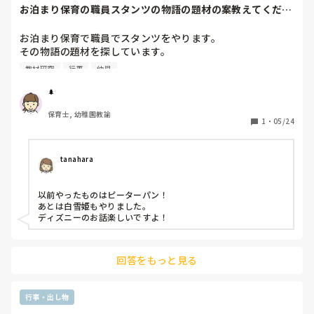
お泊まり保育の職員スタンツの物語の題材の案教えてくださ
い！
お泊まり保育で職員でスタンツをやります。

その物語の題材を探しています。

いい物語の題材がある方は教えて頂きたいです。

教材研究
行事
幼児
今案としてでてるのは、・ドラゴンボール

です！
🌲
保育士, 幼稚園教諭
1
・
05/24
tanahara
以前やったものはピーターパン！

あとは白雪姫もやりました。

ディズニーのお話楽しいですよ！
回答をもっと見る
行事・出し物