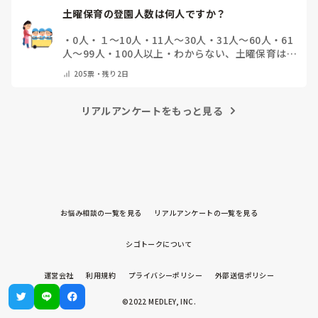
土曜保育の登園人数は何人ですか？
・
0人
・
１～10人
・
11人～30人
・
31人～60人
・
61
人～99人
・
100人以上
・
わからない、土曜保育はな
い
・
その他(コメントで教えて下さい)
205
票・
残り2日
リアルアンケートをもっと見る
お悩み相談の一覧を見る
リアルアンケートの一覧を見る
シゴトークについて
運営会社
利用規約
プライバシーポリシー
外部送信ポリシー
©2022 MEDLEY, INC.