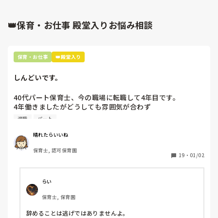
👑保育・お仕事 殿堂入りお悩み相談
保育・お仕事
👑殿堂入り
しんどいです。
40代パート保育士、今の職場に転職して4年目です。

4年働きましたがどうしても雰囲気が合わず

退職しようと思っています。

退職
パート
周りの職員は、勤続10年以上から何十年という先生がほとん
晴れたらいいね
どです。

保育士, 認可保育園
保護者子どもの愚痴悪口が多く、

19
・
01/02
子どもの前でも

今で言う不適切保育も　

仕方ないよね

らい
もう何も言わずに

保育士, 保育園
子どもの言いなりになればいいんだね

などいう意見で…

辞めることは逃げではありませんよ。
