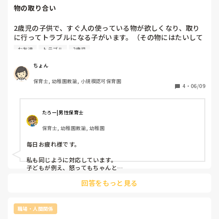
物の取り合い
2歳児の子供で、すぐ人の使っている物が欲しくなり、取り
に行ってトラブルになる子がいます。（その物にはたいして
興味がない）

お友達
トラブル
2歳児
その都度、使いたかったね。でもお友達が使っている時はつ
かえないよと話をしています。　

ちょん
保育士, 幼稚園教諭, 小規模認可保育園
4
・
06/09
たろー|男性保育士
保育士, 幼稚園教諭, 幼稚園
毎日お疲れ様です。

私も同じように対応しています。

子どもが例え、怒ってもちゃんと

「いまは使えない」と現実を

回答をもっと見る
伝えます。絶対に折れません笑

これを許してしまうと「この先生やお友達、怒ったり泣いたり
したらチョロい」って思われたら溜まったもんじゃないのでし
っかり順番を守ることを

職場・人間関係
伝えます。怒って、泣いてめんどくさいって思うかもしれませ