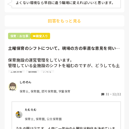
よくない環境なら早目に違う職場に変えればいいと思います。
上の先生に相談することは難しそうです。

主任は同じ考えですし、園長は不在のことが多いです。

回答をもっと見る
最後の職場にしようと思っていましたが

正直苦しい。

辞めることは逃げ、と、過去辞めた人も何年も言われ続けて
保育・お仕事
👑殿堂入り
土曜保育のシフトについて。現場の方の率直な意見を伺いた
いです。
保育施設の運営管理をしています。

管理している全施設のシフトを組むのですが、どうしても土
曜保育だけは入れる方が少なく、いつも苦労しています。

土曜保育
管理職
シフト
応募の段階では皆、月1〜2回の土曜出勤があることに同意し
て入職しているはずですが、いざ勤務が始まると一日も土曜
しののん
出勤が出来ない方ばかりです。

保育士, 保育園, 認可保育園, 学童保育
31
・
12/22
そこで、

①土曜日の希望休は2日まで、と制限をかける

②毎月、必ず土曜保育に入ることのできる日を1日だけピッ
たむたむ
クアップしてもらう

保育士, 保育園, 公立保育園
③仮シフトが出た時、土曜出勤が難しければ自身で代わりの
人を交渉して見つけてもらう

うちの園は③です。４月に一年分の土曜日出勤日を決めていま