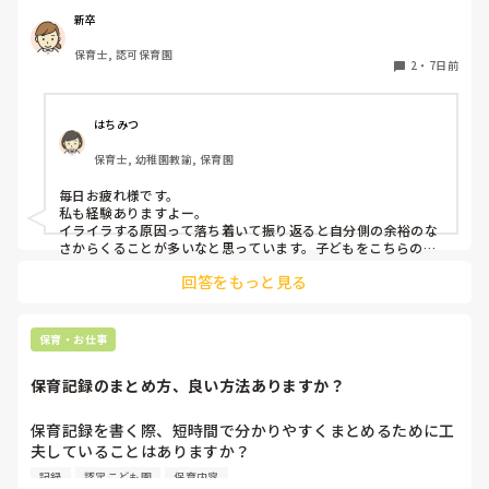
だいすきだなと思います。ですが、4月に比べると、子ども
新卒
に対してイライラしてしまう事が増えてきました。何度注意
保育士, 認可保育園
しても言うことを聞いてくれなかったり、逆に自分の指示が
2
・
7日前
通らない焦りからくる自分へのイラつきなど、いろんな感情
があります。今はフリーとして色々なクラスに入らせて貰っ
ていますが、幼児クラスに入ると余計イライラしてしまう回
はちみつ
数がふえてしまいます。皆さんはこどもに対してイライラし
保育士, 幼稚園教諭, 保育園
てしまうことはありますか？😿😿
毎日お疲れ様です。

私も経験ありますよー。

イライラする原因って落ち着いて振り返ると自分側の余裕のな
さからくることが多いなと思っています。子どもをこちらの思
うように動かそう(動かさなきゃ)、言うことを聞かせよう(聞か
回答をもっと見る
せなきゃ)などの責任感からや、他の先生方からの視線など気に
なって純粋な可愛い子ども達をコントロールしようとしていた
自分に何度反省したことか。。

子どもにも感情があるし、行動にら理由があると思うのでイラ
保育・お仕事
っとした時は一旦落ち着いて、どうしてこの子はこのような表
現をするのかな？と考えられるといいですね！

保育記録のまとめ方、良い方法ありますか？
子どもを1人の人間として見ること保育者として大切な姿勢だ
と思っています。

子どもってすごい力を持っているので自分のことをわかってく
保育記録を書く際、短時間で分かりやすくまとめるために工
れるいつも寄り添ってくれるとわかってくれる先生の話は聞い
夫していることはありますか？

てくれると思いますよ。なので手遊びや隙間時間に子どもの気
観察したことが多い日は、どのように優先順位をつけて記録
持ちを惹きつけるゲームなど保育のレパートリーがたくさんあ
記録
認定こども園
保育内容