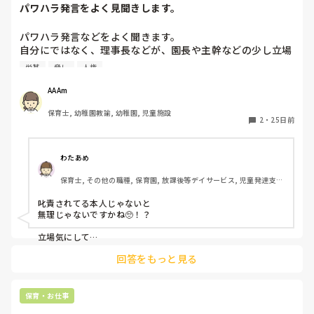
パワハラ発言をよく見聞きします。
パワハラ発言などをよく聞きます。

自分にではなく、理事長などが、園長や主幹などの少し立場
ある先生に、事務室の保護者からも見えるところで叱責して
労基
脅し
人権
いて、見るに耐えません。朝からの場合もあり、これから出
勤するのに、、と士気が下がります。

AAAm
労基などに訴える？？などという意見も他の先生からチラホ
保育士, 幼稚園教諭, 幼稚園, 児童施設
ラ上がってますが、録音や動画などの証拠がありません。

2
・
25日前
少しずつ証拠を集めて、いざ、と言う時に、どこに何を

提出すれば、理事長が少しでもマズい、と思ってくれるでし
ょうか。。

わたあめ
こちら、社会福祉法人です。
保育士, その他の職種, 保育園, 放課後等デイサービス, 児童発達支援
施設
叱責されてる本人じゃないと

無理じゃないですかね🥺！？

立場気にして

いいえなにもされてません。

回答をもっと見る
なんて証言されたら‥🥺

保育・お仕事