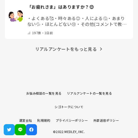
「お疲れさま」はありますか？😊
・
よくある🥰
・
時々ある😊
・
人による🤔
・
あまり
ない💦
・
ほとんどない😢
・
その他(コメントで教え
てください)
197
票・
1日前
リアルアンケートをもっと見る
お悩み相談の一覧を見る
リアルアンケートの一覧を見る
シゴトークについて
運営会社
利用規約
プライバシーポリシー
外部送信ポリシー
©2022 MEDLEY, INC.