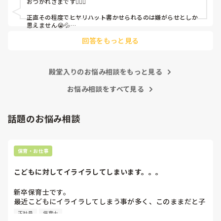
おつかれさまです🙇🏻‍♀️

皆さんの園はどうですか?
正直その程度でヒヤリハット書かせられるのは嫌がらせとしか
思えません😭💦

他の先生方も同様のことをされているのでしょうか？

回答をもっと見る
あまりご無理されませんよう…😢
殿堂入りのお悩み相談をもっと見る
お悩み相談をすべて見る
話題のお悩み相談
保育・お仕事
こどもに対してイライラしてしまいます。。。
新卒保育士です。

最近こどもにイライラしてしまう事が多く、このままだと子
どもが嫌いになってしまうんじゃないかと怖くなる時があり
正社員
保育士
ます。今は、イライラすることはあっても結局はかわいいし