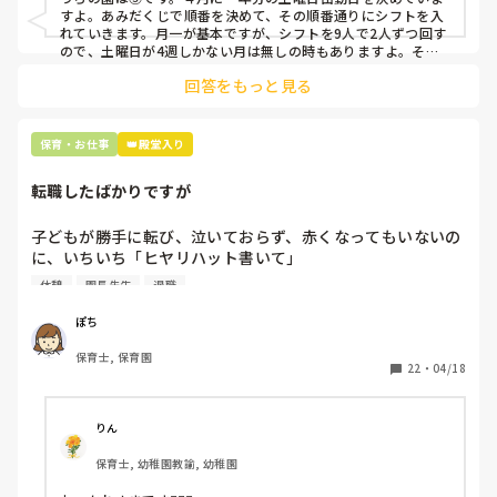
すよ。あみだくじで順番を決めて、その順番通りにシフトを入
上記のいずれかの対策を取り入れることを考えています。

れていきます。月一が基本ですが、シフトを9人で2人ずつ回す
ので、土曜日が4週しかない月は無しの時もありますよ。その
土曜日が出られない人は、同じシフト時間の人と自分で交代し
是非、現場の方の意見をお聞かせください。
回答をもっと見る
て貰い、主任に報告してます。
保育・お仕事
👑殿堂入り
転職したばかりですが
子どもが勝手に転び、泣いておらず、赤くなってもいないの
に、いちいち「ヒヤリハット書いて」

と書かされ

休憩
園長先生
退職
休憩時間に書くしかなく、辛いです

（そう言う本人は書かない）

ぽち
保育士, 保育園
しかも、上司に↑この内容でも

22
・
04/18
「どうしたらなくせるか」

ちゃんと考えて対策を練って書き込むようにと。

呼ばれて一緒に対策を考えさせられること多数

りん
保育士, 幼稚園教諭, 幼稚園
これだけで30〜40分拘束されて辛いです
