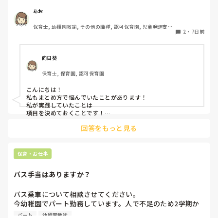
していますか？

ると助けられます。

子ども達は楽しそうと思ったところに集まったり気持ちを集中
みなさんの方法を教えていただきたいです！
あお
させたり話を聞いてくれると思うので先生自身楽しく保育して
くださいね。

保育士, 幼稚園教諭, その他の職種, 認可保育園, 児童発達支援
2
・
7日前
綺麗事ばかり言いましたが実際の現場は戦場ですよね（ ; ; ）
施設, その他の職場, 管理職
プライベートではゆっくり休んでくださいね。
向日葵
保育士, 保育園, 認可保育園
こんにちは！

私もまとめ方で悩んでいたことがあります！

私が実践していたことは

項目を決めておくことです！

年齢で大体の発達や活動は決まっていると思うので💡

回答をもっと見る
例えば

・トイトレの進み方

・食事

・どんな遊びが好きか苦手か

保育・お仕事
などです！

バス手当はありますか？
それに加えて

その月に気になったことを付け加えるようにしていました！
バス乗車について相談させてください。

今幼稚園でパート勤務しています。人で不足のため2学期か
らはバスにも乗ってほしいと言われてます。同じパートの先
パート
幼稚園教諭