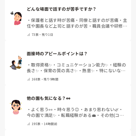
どんな場面で話すのが苦手ですか？
・
保護者と話す時が苦痛
・
同僚と話すのが苦痛
・
主
任や園長など上司と話すのが苦
・
職員会議や研修場
面で話すのが苦
・
話すことは苦痛じゃない♡
・
その
73
票・
残り1日
他(コメントで教えてください)
面接時のアピールポイントは？
・
取得資格✨
・
コミュニケーション能力✨
・
経験の
長さ✨
・
保育の質の高さ✨
・
熱意✨
・
特にないな
・
その他(コメントで教えて下さい)
168
票・
残り9時間
他の園も気になる？👀
・
よく思う👀
・
時々思う😊
・
あまり思わない🌿
・
今の園で満足✨
・
転職経験がある💼
・
その他(コメ
ントで教えてください)
195
票・
14時間前