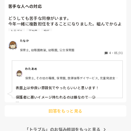
んが負けちゃダメだと思い心がけてます。アフターケアは大事
苦手な人への対応
だと思うのでもし守れたらとことん褒めます。これでもかって
ぐらい褒めちぎります。

どうしても苦手な同僚がいます。

あくまでも一意見なので絶対してくださいとは言えませんが参
今年一緒に複数担任をすることになりました。組んでからよ
考程度に💦
り苦手意識を持つようになり対応がかなり辛辣になってきて
トラブル
正社員
担任
しまっています。

他の保育者から○○さんへの対応が少し怖いよと言われてし
たなか
まいました。

保育士, 幼稚園教諭, 幼稚園, 公立保育園
みなさん、苦手な保育者との連携で声色や対応ってどのよう
4
・
05/31
に優しくしていますか？
わたあめ
保育士, その他の職種, 保育園, 放課後等デイサービス, 児童発達支援
施設
表面上は仲良い雰囲気でやったらいいと思います！

保護者に悪いイメージ持たれるのは嫌なので‥🥲

デパ地下で働いてるとき、

回答をもっと見る
ここでは誰が見てるかわからないから、女優になるのよ！ここ
は舞台よ!と指導されて、ほー！と思いました！

苦手でも、保護者がいる前では

「トラブル」のお悩み相談をもっと見る
仲良しです！雰囲気出したほうが
