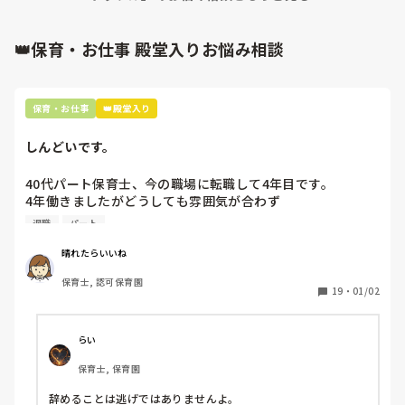
いいと思います！

そしたら、相手のリアクションが悪ければ、そっちがイメージ
👑保育・お仕事 殿堂入りお悩み相談
悪くなるので、！☺️！

保育・お仕事
👑殿堂入り
しんどいです。
40代パート保育士、今の職場に転職して4年目です。

4年働きましたがどうしても雰囲気が合わず

退職しようと思っています。

退職
パート
周りの職員は、勤続10年以上から何十年という先生がほとん
晴れたらいいね
どです。

保育士, 認可保育園
保護者子どもの愚痴悪口が多く、

19
・
01/02
子どもの前でも

今で言う不適切保育も　

仕方ないよね

らい
もう何も言わずに

保育士, 保育園
子どもの言いなりになればいいんだね

などいう意見で…

辞めることは逃げではありませんよ。
