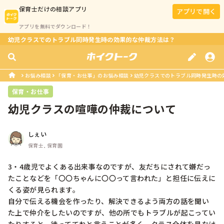
保育士
だけの相談アプリ
アプリで開く
アプリを無料でダウンロード！
幼児クラスでのトラブル同時発生時の効果的な仲裁方法は？
お悩み相談
「保育・お仕事」のお悩み相談
幼児クラスでのトラブル同時発生時の
保育・お仕事
幼児クラスの喧嘩の仲裁について
しぇい
保育士, 保育園
3・4歳児でよくある出来事なのですが、友だちにされて嫌だっ
たことなどを「〇〇ちゃんに〇〇って言われた」と担任に伝えに
くる姿が見られます。

自分で伝える機会を作ったり、解決できるよう両方の話を聞い
た上で仲介をしたいのですが、他の所でもトラブルが起こってい