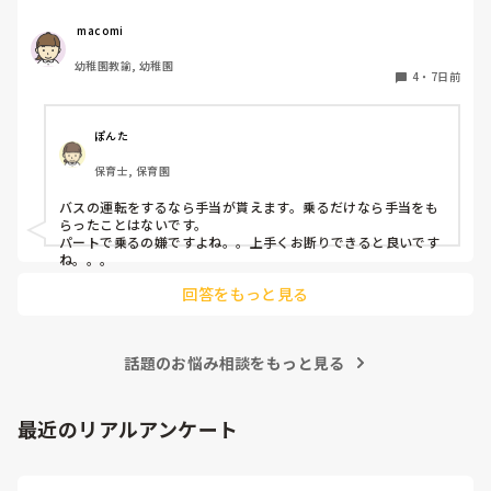
生は、バスに乗るならバス手当がないといけないと言い、結
果的にそう言うことを言わない私にバス乗車の話がやってき
 macomi
ました。バスに乗る場合はバス手当があるものなのでしょう
幼稚園教諭, 幼稚園
か？？？
4
・
7日前
ぽんた
保育士, 保育園
バスの運転をするなら手当が貰えます。乗るだけなら手当をも
らったことはないです。

パートで乗るの嫌ですよね。。上手くお断りできると良いです
ね。。。
回答をもっと見る
話題のお悩み相談をもっと見る
最近のリアルアンケート