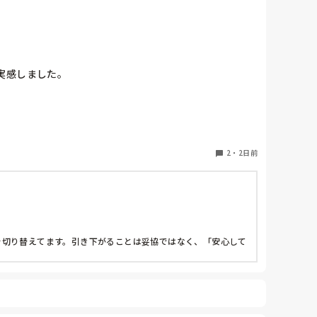
感しました。

べきでしょうか？

ことは理解しています。しかし、「やりたくない」とい
2
・
2日前
らない』と言われたときの受け止め方」など、皆さんの
を切り替えてます。引き下がることは妥協ではなく、「安心して