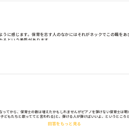
ように感じます。保育を志す人のなかにはそれがネックでこの職をあ
れるという矛盾があります。



感じますか？
なってから、保育士の数は増えたかもしれませんがピアノを弾けない保育士は明ら
子どもたちと歌っててと言われる)と、弾ける人が弾けばいいよ、というところと
る人が、、というところが多かったように感じます。

回答をもっと見る
ターやウクレレ、アコーディオンなんかでもいいのかなと思います。
