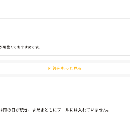
、七夕には触れているけど、由来からはかけ離れていたり、なかなかち
可愛くておすすめです。

です。七夕飾りの意味や、織姫と彦星が会えることなどを可愛い絵とともに紹介し
回答をもっと見る
。

は雨の日が続き、まだまともにプールには入れていません。

のがありますか？
