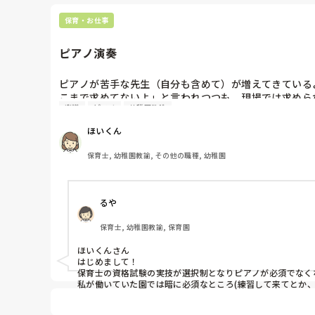
保育・お仕事
ピアノ演奏
ピアノが苦手な先生（自分も含めて）が増えてきている
こまで求めてないよ」と言われつつも、現場では求めら
楽譜
ピアノ
幼稚園教諭
みなさんの園ではピアノ演奏、どこまで求められますか？
ほいくん
また、CDなどで代用することに関して、客観的にどう
保育士, 幼稚園教諭, その他の職種, 幼稚園
るや
保育士, 幼稚園教諭, 保育園
ほいくんさん

はじめまして！

保育士の資格試験の実技が選択制となりピアノが必須でなく
私が働いていた園では暗に必須なところ(練習して来てとか、
横割りのクラス運営だと必須になりがちで、縦割りだと弾け
弾けた方がいいに違いないですが、例えばピアノでなくてギ