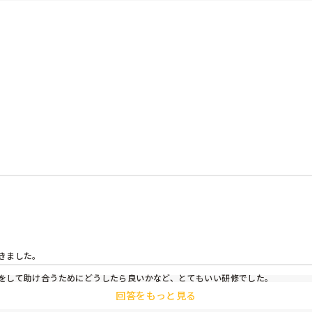
めです！


た研修はありますか？

ありますか？

ました。

をして助け合うためにどうしたら良いかなど、とてもいい研修でした。
回答をもっと見る