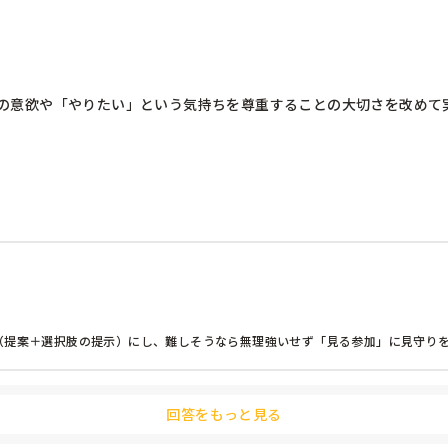
の意欲や「やりたい」という気持ちを尊重することの大切さを改めて実
ります。

する子どもに対して、どこまで「やってみよう」と誘ったり促したりす
し、その活動のねらいが達成できるように支えていくことが役割である
つの主体性として受け入れるべきなのかと葛藤することがあります。

まわないか

どもたちと関わっていらっしゃいますか？「誘い方の線引き」や「『や
（提案＋選択肢の提示）にし、難しそうなら無理強いせず「見る参加」に見守り
。よろしくお願いします。
回答をもっと見る