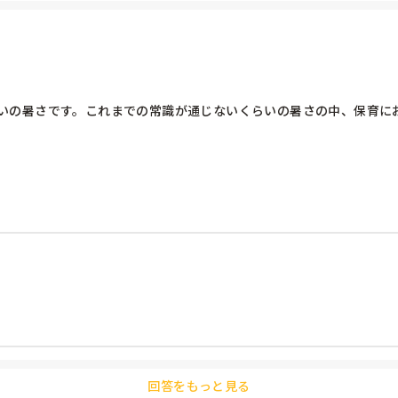
のペースに合わせて楽しく演奏出来れば良いのかなと思います。(もちろん正式な
すが、子どもとの一体感が感じられるようにたまには生演奏で歌いたいですね😊
いの暑さです。これまでの常識が通じないくらいの暑さの中、保育に
参考にしたいです。
回答をもっと見る