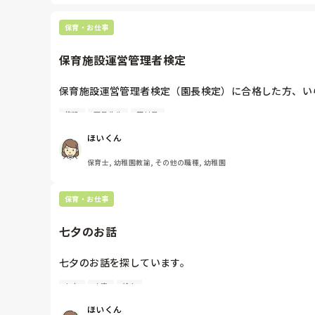
でも猛暑ではない限り、園庭に日除けをはりミストを出して暑
夏の保育、迷いますよね。夏を乗り切っていきましょうね。
保育・お仕事
保育施設運営管理者検定
保育施設運営管理者検定（園長検定）に合格した方、いら
施設
園長先生
正社員
合格後に登録をすると、登録料が必要になるようですが
ほいくん
まわりに合格した人を見ないので、教えてほしいです。
保育士, 幼稚園教諭, その他の職種, 幼稚園
保育・お仕事
七夕のお話
七夕のお話を探しています。

七夕
内容
絵本
子どもたちに七夕の由来をわかりやすく、楽しく伝えら
ほいくん