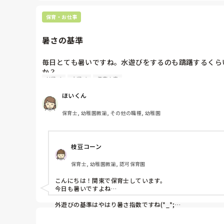
要は子どもたちとライブ感があればいいのかなと。子どもの歌
保育・お仕事
弾ける人がいなければ普段は音源でも仕方ないかなとも思いま
私も苦手であまり弾けません。

片手で弾くこともあります。笑
暑さの基準
毎日とても暑いですね。水遊びをするのも躊躇するくら
か？

外遊び
水遊び
保育内容
外遊びをするときとしないときの明確な基準があったら
ほいくん
保育士, 幼稚園教諭, その他の職種, 幼稚園
枝豆コーン
保育士, 幼稚園教諭, 認可保育園
こんにちは！関東で保育士しています。

今日も暑いですよね…

外遊びの基準はやはり暑さ指数ですね(*_*;

全園共通暑さ指数30以上はバツですかね？
