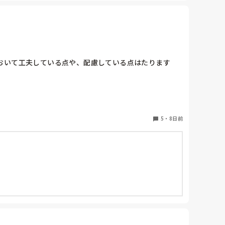
リズムが大切なのもわかっています)



おいて工夫している点や、配慮している点はたります
5
・
8日前