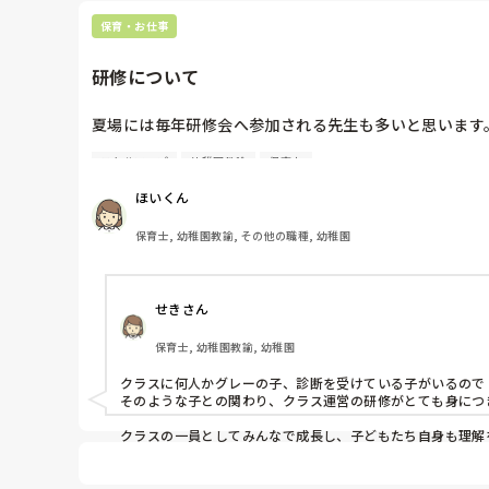
野菜を洗う、切る、焼く、クッキングも楽しめるのでおすす
保育・お仕事
研修について
夏場には毎年研修会へ参加される先生も多いと思います。
スキルアップ
幼稚園教諭
保育士
これまで参加した研修会で、「これは良かった！」と思え
ほいくん
また、今「こんなことを学びたい！」と思っていることは
保育士, 幼稚園教諭, その他の職種, 幼稚園
研修についていろんな話を聞いてみたいです。
せきさん
保育士, 幼稚園教諭, 幼稚園
クラスに何人かグレーの子、診断を受けている子がいるので

そのような子との関わり、クラス運営の研修がとても身につき
クラスの一員としてみんなで成長し、子どもたち自身も理解