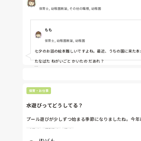
本格的な由来はわかるけど、言葉や内容が難しかったり
保育士, 幼稚園教諭, その他の職種, 幼稚園
なにかオススメの絵本や紙芝居はないでしょうか？
もも
保育士, 幼稚園教諭, 幼稚園
七夕のお話の絵本難しいですよね。最近、うちの園に来た本が
たなばた ねがいごと かいたの だあれ？ 

七夕飾りたちが、星の王様のところに願いを届けに行くお話
絵本も立体で子どもたちも楽しみながら、真剣に聞いています
ご参考になりしたら幸いです。
保育・お仕事
水遊びってどうしてる？
プール遊びが少しずつ始まる季節になりましたね。今年
水遊び
運動遊び
遊び
プールで楽しくすごせる遊び、みなさんの園ではどんなも
ほいくん