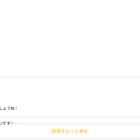
のは嬉しいことですが、たくさん採れすぎてどうしたらいい？ってなる
が喜ぶメニューがあったら知りたいです。

ょうね！

です！

！

回答をもっと見る
クパク食べています！
