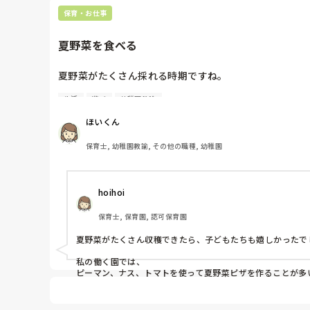
保育・お仕事
夏野菜を食べる
夏野菜がたくさん採れる時期ですね。

生活
遊び
幼稚園教諭
ピーマン、ナス、キュウリ、トマトなどたくさん採れる
ほいくん
みなさんはどんなふうに調理していますか？子どもたち
保育士, 幼稚園教諭, その他の職種, 幼稚園
また、採れすぎてしまったときは、どうしていますか？
hoihoi
保育士, 保育園, 認可保育園
夏野菜がたくさん収穫できたら、子どもたちも嬉しかったでし
私の働く園では、

ピーマン、ナス、トマトを使って夏野菜ピザを作ることが多い
カットして、チーズと夏野菜を餃子の皮に乗せて焼くだけです
ピザソースをかけると、野菜嫌いの子どもも食べやすく、パ