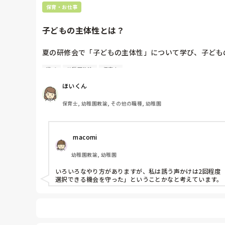
保育・お仕事
子どもの主体性とは？
夏の研修会で「子どもの主体性」について学び、子ども
遊び
幼稚園教諭
保育士
​そこで今、現場での関わり方について悩んでいることがあ
ほいくん
​遊びや行事の際、「やりたくない」「やらない」と表現
保育士, 幼稚園教諭, その他の職種, 幼稚園
​もちろん、保育者として子どもや保護者の方と対話を
う本人の意思（「やらない」という選択）もまた、ひと
 macomi
​・無理に誘うことで嫌な気持ちを強めてしまわないか

・逆に、すぐに引き下がることで体験の機会を逃させてし
幼稚園教諭, 幼稚園
​皆さんの園では、こうした場面でどのように捉え、子
いろいろなやり方がありますが、私は誘う声かけは2回程度
考えや実践されている工夫があれば、ぜひ知りたいです