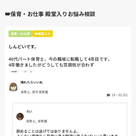
で、まずは理由が何であれオウム返しで受け止める。それか
ら、「でもね・・。」と指導・援助をする。あくまで諭すよう
に。そこに怒りの感情は使いません。

👑保育・お仕事 殿堂入りお悩み相談
これって実はめちゃくちゃ時間がかかることです。保育士ひと
り取られるのも現場としては辛い。だから、ビシッと叱ると短
時間で言うことを聞かせられるのはいいなと思うかもしれませ
保育・お仕事
👑殿堂入り
ん。強く叱るのが効果的なのは子どもが恐怖を感じるから=怖
いからです。誰だって拳銃突きつけられて「言うこと聞きなさ
い」と言われれば、その場は言うこと聞くでしょう。

しんどいです。
私たちの仕事は、子どもに寄り添い、受け止めて、拳銃を使わ
40代パート保育士、今の職場に転職して4年目です。

ないで望ましい方向へ向かわせること。それは誰でもできるこ
とではなく、明らかにプロフェッショナルな力が求められてい
4年働きましたがどうしても雰囲気が合わず

る証です。

退職しようと思っています。

退職
パート
だから時間がかかります。楽には伝えられないと思ってます。
周りの職員は、勤続10年以上から何十年という先生がほとん
晴れたらいいね
人が人に伝え、理解を得る、ましてや相手は子ども。簡単にい
どです。

くわけがないですよね💦

保育士, 認可保育園
保護者子どもの愚痴悪口が多く、

19
・
01/02
そこにあえて向き合う私たちの仕事は尊い！って私は思いなが
子どもの前でも

ら働いています。自分なりの保育観です。

今で言う不適切保育も　

仕方ないよね

らい
長々と、生意気に語ってしまいました。気分を害したらすみま
もう何も言わずに

せん。いろいろ書きましたがあくまで理想です（笑）

保育士, 保育園
子どもの言いなりになればいいんだね

現実は厳しいので、けじめをつけて私もビシッと叱るときもあ
などいう意見で…

辞めることは逃げではありませんよ。

ります😆
よくない環境なら早目に違う職場に変えればいいと思います。