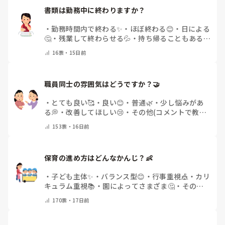
今日やばいなーって時は、一緒に組む保育者に伝えておいて、
書類は勤務中に終わりますか？
湿布を貼ってコルセットして、ってしてました。

・
勤務時間内で終わる✨
・
ほぼ終わる😊
・
日による
痛み止めも、飲むといくらかいいです。

🤔
・
残業して終わらせる💦
・
持ち帰ることもある
😢
・
その他(コメントで教えてください)
ひとまず、お大事に。
16
票・
15日前
職員同士の雰囲気はどうですか？🤝
・
とても良い🥰
・
良い😊
・
普通🌿
・
少し悩みがあ
る💭
・
改善してほしい😢
・
その他(コメントで教え
てください)
153
票・
16日前
保育の進め方はどんなかんじ？👶
・
子ども主体✨
・
バランス型😊
・
行事重視🎪
・
カリ
キュラム重視📚
・
園によってさまざま🤔
・
その他
(コメントで教えてください)
170
票・
17日前