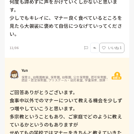
何度も諦めずに声をかけていくしかないと思いま
す。

少しでもキレイに、マナー良く食べているところを
見たら大袈裟に褒めて自信につなげていってくださ
い。
12/06
いいね 1
Yun
保育士, 幼稚園教諭, 保育園, 幼稚園, 公立保育園, 認可保育園, 
質問主
認証・認定保育園, プリスクール・幼児教室, 学童保育, 放課後
等デイサービス
ご回答ありがとうございます。

食事中以外でのマナーについて教える機会を少しず
つ増やしていこうと思います。

多宗教ということもあり、ご家庭でどのように教え
ているかというのもありますが

せめてもの学校ではマナーをきちんと教えていきた