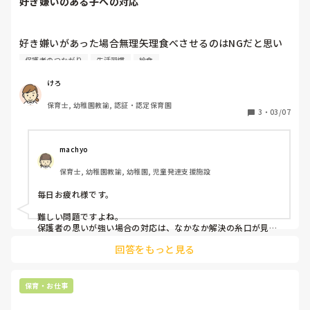
好き嫌いのある子への対応
好き嫌いがあった場合無理矢理食べさせるのはNGだと思い
ます。

保護者のつながり
生活習慣
給食
ただ保護者から好き嫌いをなくしたくて家で無理にでもやっ
けろ
てるのに、保育園だと残してOKなんですか！？と言われて
保育士, 幼稚園教諭, 認証・認定保育園
しまいました。

3
・
03/07
以前別の保護者から他クラスで給食の時間が嫌だから行きた
くないと言ってる、無理矢理食べさせてるのではないかとク
machyo
レームが入ったことがあります。

保育士, 幼稚園教諭, 幼稚園, 児童発達支援施設
その後は園の方針としては苦手なものももちろん工夫して勧
めてみる、でも絶対に無理強いはしないようにとなっていま
毎日お疲れ様です。

す。

難しい問題ですよね。

保護者に経緯を説明し、園での工夫も伝えましたが「うちの
保護者の思いが強い場合の対応は、なかなか解決の糸口が見え
ないですよね。

子は食べるまで下げないでください」と言われてしまいまし
回答をもっと見る
た。

好き嫌いに関して、それはその子の個性ですから、無理に矯正
私としてはその姿を見ることで他の子にもプレッシャーにな
して良いものではないと私は思います。

ってしまうのでは…？と心配もあり、その子自身も親の顔色
バランスよく食べて欲しいのは大人の気持ちですが、それ以上
保育・お仕事
を伺うタイプなので保育園くらいはと思ってしまいます。

に子どもの食べることは楽し気持ちいが優先されるべきだと私
は思います。
