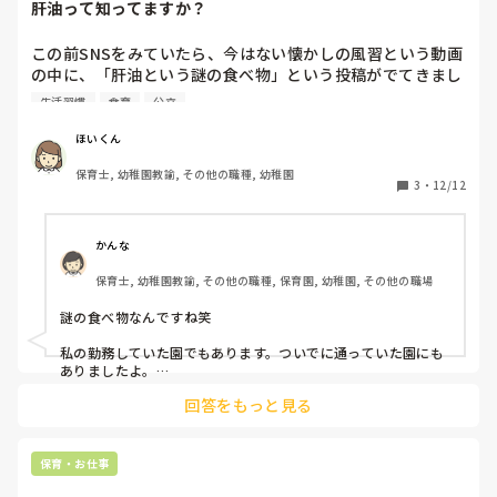
肝油って知ってますか？
みなさまだったらどうしますか？
私だったら、まずは保護者がなぜそこまで残食しないことに固
執するのかを探ります。

この前SNSをみていたら、今はない懐かしの風習という動画
例えばもったいない、栄養のバランスをしっかり摂ってほし
の中に、「肝油という謎の食べ物」という投稿がでてきまし
い、実は他にイライラすることがあった…等。

た。

それに寄り添うことがまず一歩かなと。

生活習慣
食育
公立
保護者にも保護者なりの思いは必ずあるはずです。

そして、園側の意向も伝えます。

今はない・・・と言われましたが、うちの園では今もありま
ほいくん
楽しく食べることの大切さを保護者の思いは尊重しながら伝え
す（笑）

ます。

保育士, 幼稚園教諭, その他の職種, 幼稚園
3
・
12/12
そこで折り合いをつけていくしかないのかなと思います。

確かに子どもたちの栄養不足を補うために始まった風習と聞
いたことがありますが、現代は栄養不足どころか栄養過多で
ただ、落とし所を話し合える保護者ばかりではありません。

私もかつてそのような方がおられました。

すよね😅

かんな
その時は、できる限り保護者の意向に配慮してやってみます！
保育士, 幼稚園教諭, その他の職種, 保育園, 幼稚園, その他の職場
まだ肝油食べてる園ってありますか？？

とは伝えつつ、お子さん本人が自信を持って楽しく食べられる
配慮をしました。

謎の食べ物なんですね笑

前は食べてたけど今はないよーと言う方は、廃止になった経
例えば、間食できる達成感を味わえるように、苦手なものは
緯も知りたいです(^^)
極々少量からはじめる、苦手なものを食べる際、友達に見ても
私の勤務していた園でもあります。ついでに通っていた園にも
らって、食べられたら友達に褒めてもらうなど、モチベーショ
ありましたよ。

ンが上がることを考えました。

その日のお当番さんが分けてくれて(いまはどうか分からないけ
回答をもっと見る
ど)

保護者が強く出てくると、肝心のお子さんのことがかすんでし
甘くておいしいって、お帰りの時間に食べるのが楽しみでし
まいがちですが、それに対してお子さんが困っていることにス
た！
ポットを当てて、保護者の思いと園側の思いを調整できること
保育・お仕事
が大切だと思います。

保護者と園側の問題になってしまっては、本来のお子さんの困