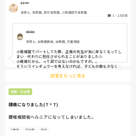
パートとして働くならどっちがいいかなど参考にしたいので
paon
教えてください。
保育士, 保育園, 認可保育園, 小規模認可保育園
1
・
23日前
AAAm
保育士, 幼稚園教諭, 幼稚園, 児童施設
小規模園でパートしてた際、正規の先生が急に来なくなってし
まい…代わりに担任させられることがありました💦

小規模だから、って訳ではないのかもですが。。

そういうイレギュラーを考えなければ、子どもの数も少なく、
余裕を持って関わることができて良かったです！

回答をもっと見る
逆に今は割と大きめな園ですが、先生の数も多く、その分子ど
もも多く、、ワタワタしています。笑

とても賑やかです。

どちらが合うか、それぞれかと思いますが、私は園見学に行っ
保育・お仕事
た時の先生達の雰囲気などはよーーく見ています！
腰痛になりました(T ^ T)
腰椎椎間板ヘルニアになってしまいました。

今年度より15年ぶりくらいで正社員になり、1歳児担任にな
1歳児
正社員
担任
りました、49歳です。
