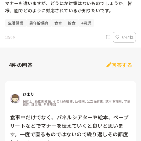
マナーも違いますが、どうにか対策はないものでしょうか。皆
様、園でどのように対応されているか知りたいです。
生活習慣
異年齢保育
食育
給食
4歳児
12/06
いいね
4
件の回答
回答する
ひまり
保育士, 幼稚園教諭, その他の職種, 幼稚園, 公立保育園, 認可保育園, 学童
保育, 託児所, 児童施設
食事中だけでなく、パネルシアターや絵本、ペープ
サートなどでマナーを伝えていくと良いと思いま
す。一度で直るものではないので繰り返しその都度