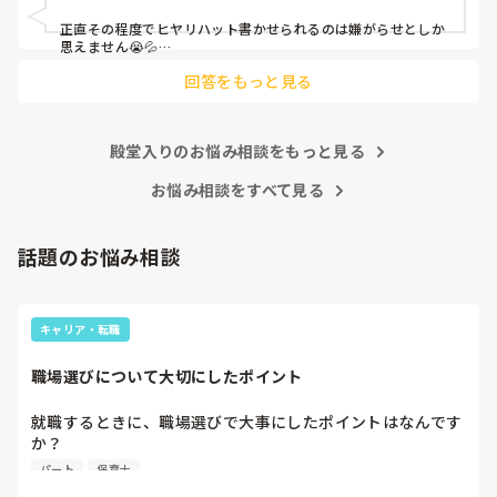
皆さんの園はどうですか?
正直その程度でヒヤリハット書かせられるのは嫌がらせとしか
思えません😭💦

他の先生方も同様のことをされているのでしょうか？

回答をもっと見る
あまりご無理されませんよう…😢
殿堂入りのお悩み相談をもっと見る
お悩み相談をすべて見る
話題のお悩み相談
キャリア・転職
職場選びについて大切にしたポイント
就職するときに、職場選びで大事にしたポイントはなんです
か？

大きな園と小さな園、いろんな保育園がある中で、それぞれ
パート
保育士
のメリットデメリットがあると思います。
