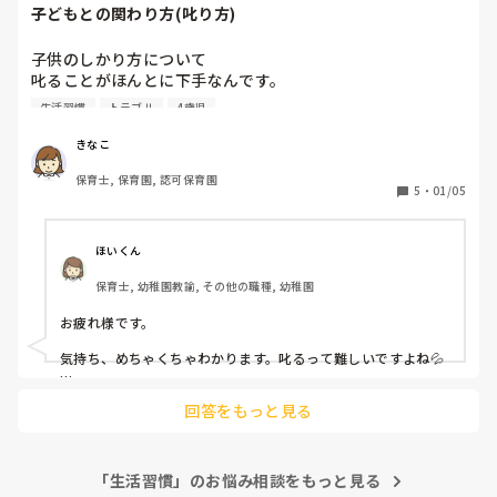
りごとが置いてけぼりになってしまいます。

子どもとの関わり方(叱り方)
保護者からの意見に悩むことは多々ありますが、お子さんの成
子供のしかり方について

長を願う気持ちは同じなので、同じゴールに向かう仲間だとお
叱ることがほんとに下手なんです。

互いが自覚できるとベストですよね！

イヤイヤ期で大泣きしている子や、

生活習慣
トラブル
4歳児
悩まれている時点で解決に向かっています！

良くないことを何度もする子

応援していますよー！
優しく言っても全く響きませんし、

きなこ
強く言うと大声になってしまったりします。

保育士, 保育園, 認可保育園
5
・
01/05
話をよく聞く、共感する、切り替えるポイントを探すなどで
きるだけ、寄り添う関わり方がいいなと思うのですが、大泣
きしている子供に寄り添おうと思うと時間もかかり、結局ビ
ほいくん
シッと叱ってくれる保育士さんの言うことを聞いてその場は
保育士, 幼稚園教諭, その他の職種, 幼稚園
収まる…ということが多いです。

お疲れ様です。

一人に保育士が取られると、保育や生活にも影響して全体が
大変になることを思うと、ゆっくり関わることの限界を感じ
気持ち、めちゃくちゃわかります。叱るって難しいですよね💦

ます。

私の場合ですが、寄り添う気持ちを大切にすることを大前提に
回答をもっと見る
して、まずは話を聞くようにしています。気をつけることは
その時の状況にもよると思いますが

「なぜやったの？」とwhyで聞かないかわりに、「なにがした
みなさんはどのように、子どもと関わり、他の保育士さんと
かったの？どうしたかったの？」とwantを話してもらうよう
連携をとっていますか？
にしています。

「生活習慣」のお悩み相談をもっと見る