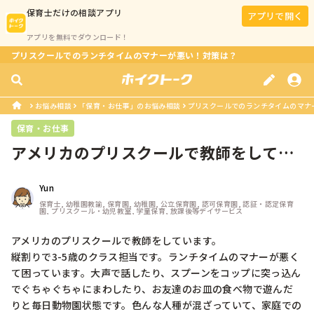
保育士
だけの相談アプリ
アプリで開く
アプリを無料でダウンロード！
プリスクールでのランチタイムのマナーが悪い！対策は？
お悩み相談
「保育・お仕事」のお悩み相談
プリスクールでのランチタイムのマナ
保育・お仕事
アメリカのプリスクールで教師をしてい
ます。縦割りで3-5歳のクラス担当...
Yun
保育士, 幼稚園教諭, 保育園, 幼稚園, 公立保育園, 認可保育園, 認証・認定保育
園, プリスクール・幼児教室, 学童保育, 放課後等デイサービス
アメリカのプリスクールで教師をしています。

縦割りで3-5歳のクラス担当です。ランチタイムのマナーが悪く
て困っています。大声で話したり、スプーンをコップに突っ込ん
でぐちゃぐちゃにまわしたり、お友達のお皿の食べ物で遊んだ
りと毎日動物園状態です。色んな人種が混ざっていて、家庭での