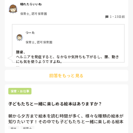
晴れたらいいね
これまで、パートですが、長く保育士をしていて軽く痛いこ
保育士, 認可保育園
とはこれまでもあったもののほぼ腰痛は無縁だったので、対
1
・
23日前
処法が全くわかりません。

数日間、軽く片側の腰、足の付け根からが痛いと思いなが
つーた
ら、うちにある塗り薬で対処してきました。

保育士, 認可保育園
そうしていたある朝、腰の痛みで普通に起きれない、やっと
腰痛、

の思いで起きたら今度はしゃがめない、かがめない。

ヘルニアを発症すると、なかなか気持ちも下がるし、腰、動き
にも気を使うようですよね。

その日は早番。

僕も、数年前に腰痛でレントゲンを撮り、検査もしたところ、

しばらく動くと、ゆっくり歩けるようになりましたが、しゃ
回答をもっと見る
ヘルニアになりかけている、のと、腰椎分離症との診断を受け
がむのはどこか持たないと無理なので、出勤はしたものの職
ました。

員が揃い次第早退させてもらって病院に行きました。

それからは、身体の使い方を気をつけるようにしました。

保育・お仕事
程度は軽症だと思います。

例えば、子どもを抱っこするにも荷物を抱えるにも、膝を曲げ
歩けます、自転車にも乗れますので通勤もできます。

て腰へ直接負担がかからないようにする。

子どもたちと一緒に楽しめる絵本はありますか？
これは、意識するようにしました。

ただ、片側に痛みや違和感程度の重だるさはあります。

しゃがんで上に持ち上げるイメージです。

朝から夕方まで絵本を読む時間が多く、様々な種類の絵本が
腰の痛みは、本当に初めてで戸惑っています。

また、寝る時には、仰向けなら膝を曲げるようにしたり、横向
知りたいです！その中でも子どもたちと一緒に楽しめる絵本
きにしたり。

が気になっています。

腰痛を抱えている保育士さん多いと思います。何かアドバイ
絵本
保育士
はらぺこあおむしやできるかな？など一緒に歌ったり体を動
整骨院にも定期的に通っています。
