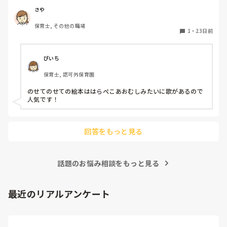
やはり、自分だけでストレッチをするには限界があるなぁ、続
かしたり出来る絵本のおすすめを教えてください！

さや
かないなぁ、と。

そこは、プロの手を借りよう、と。

保育士, その他の職場
1
・
23日前
2週間に一度、整骨院に通っていました。

少しずつ、腰痛がひどくならないように生活することに慣れて
きた今は、月に一度、整骨院に通っています。

ぴいち
それから、仕事中はコルセットをしました。夏はやや暑いです
保育士, 認可外保育園
が、あるとないでは、腰への負担が全然違いました。

のせてのせての絵本ははらぺこあおむしみたいに歌があるので
1歳児ともなると、腰痛は辛いですよね。

人気です！
思えば、僕も1歳児担任をしていた時に腰痛を発症しました。

家でやれる腰痛向けのストレッチもあるので、やってみること
をおすすめします！腰だけでなく、肩や太もも、おしりのあた
回答をもっと見る
りにある筋肉が固まってくることで腰にも響くようです。

太ももの前部分をアキレス腱伸ばすようにストレッチするだけ
でも違ってきます。肩甲骨を伸ばしてほぐすのもいいですよ☆

話題のお悩み相談をもっと見る
筋肉も繋がっていて、ここが痛いとここにも痛みが出る、とか
があるようで。

それこそ、整骨院に行って聞いてみると、施術される方が詳し
最近のリアルアンケート
く教えてくれるかも。

痛みが柔らかく、動ける時は適度にストレッチをして、

痛みがひどいときには、無理な動きをしないよう意識して、コ
ルセット着用をすすめます。
