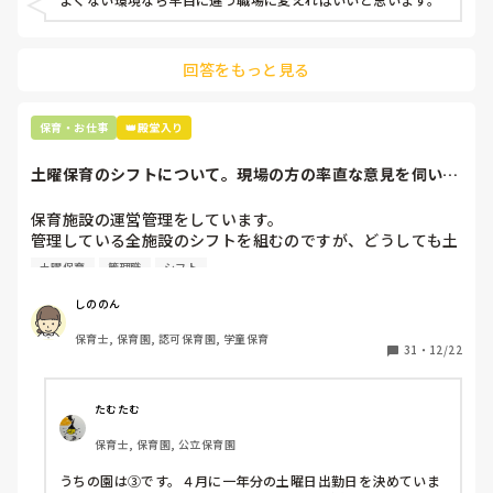
上の先生に相談することは難しそうです。

主任は同じ考えですし、園長は不在のことが多いです。

回答をもっと見る
最後の職場にしようと思っていましたが

正直苦しい。

辞めることは逃げ、と、過去辞めた人も何年も言われ続けて
保育・お仕事
👑殿堂入り
土曜保育のシフトについて。現場の方の率直な意見を伺いた
いです。
保育施設の運営管理をしています。

管理している全施設のシフトを組むのですが、どうしても土
曜保育だけは入れる方が少なく、いつも苦労しています。

土曜保育
管理職
シフト
応募の段階では皆、月1〜2回の土曜出勤があることに同意し
て入職しているはずですが、いざ勤務が始まると一日も土曜
しののん
出勤が出来ない方ばかりです。

保育士, 保育園, 認可保育園, 学童保育
31
・
12/22
そこで、

①土曜日の希望休は2日まで、と制限をかける

②毎月、必ず土曜保育に入ることのできる日を1日だけピッ
たむたむ
クアップしてもらう

保育士, 保育園, 公立保育園
③仮シフトが出た時、土曜出勤が難しければ自身で代わりの
人を交渉して見つけてもらう

うちの園は③です。４月に一年分の土曜日出勤日を決めていま