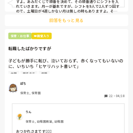
すよ。あみだくじで順番を決めて、その順番通りにシフトを入
上記のいずれかの対策を取り入れることを考えています。

れていきます。月一が基本ですが、シフトを9人で2人ずつ回す
ので、土曜日が4週しかない月は無しの時もありますよ。その
土曜日が出られない人は、同じシフト時間の人と自分で交代し
是非、現場の方の意見をお聞かせください。
回答をもっと見る
て貰い、主任に報告してます。
保育・お仕事
👑殿堂入り
転職したばかりですが
子どもが勝手に転び、泣いておらず、赤くなってもいないの
に、いちいち「ヒヤリハット書いて」

と書かされ

休憩
園長先生
退職
休憩時間に書くしかなく、辛いです

（そう言う本人は書かない）

ぽち
保育士, 保育園
しかも、上司に↑この内容でも

22
・
04/18
「どうしたらなくせるか」

ちゃんと考えて対策を練って書き込むようにと。

呼ばれて一緒に対策を考えさせられること多数

りん
保育士, 幼稚園教諭, 幼稚園
これだけで30〜40分拘束されて辛いです

おつかれさまです🙇🏻‍♀️
