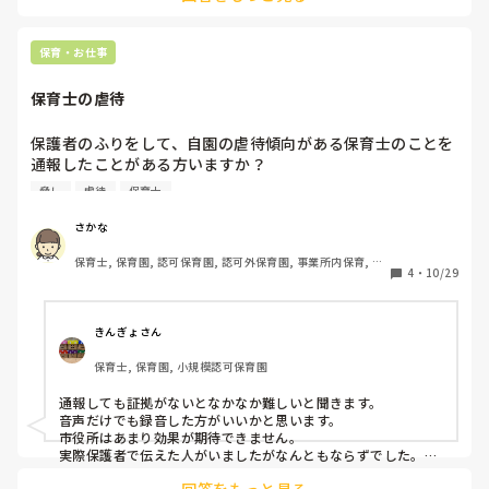
「パパにやられた」があれば

あー…まじか😱

児相でした。か、児相に電話すると

「わたしたちは動けないので、警察に電話してください」

保育・お仕事
運良く、娘を途中まで送っていくところは目の前に交番があ
とのこと‥🥺！

ります。

保育士の虐待
児相が警察に電話してと言ったから、まだ電話できたけど、

そのまま、その子と息子を連れて交番へ。

児相が「わかりました〜！」で

終わらせてたら何もできなかったってことだよね？

保護者のふりをして、自園の虐待傾向がある保育士のことを
娘と、その他小学生の子達には「おばさんが交番に連れてい
と、ゾッとしました。

通報したことがある方いますか？

くから学校に行ってねー！」と伝えておきました💦

市役所以外に通報するなら、どこが効果あるとか知っていま
それを聞いた娘も、いつもならバイバイと手を振り、姿が見
その事案は虐待ニュースで載りました。父親は逮捕。だが、

脅し
虐待
保育士
すか？

罰金払い釈放、仕事も無職にならずに続けていて、俺の何が悪
えなくなるまで見送るけど、今回は空気を読んで「お母さ
いと言っていて、通報した職員を恨んでるとのこと🥺！

※虐待レベルですが、

ん！頑張って！」と、逆に励ましてくれて登校。

さかな
その職場は怖くて辞めました。

ほっぺをつねる、頭を叩く、子どもに対して『嫌い、あっち
子どもは、またすぐ自宅に返されてました。

保育士, 保育園, 認可保育園, 認可外保育園, 事業所内保育, 託
行って』など言う。

で、私はというと…。

4
・
10/29
またニュースにならなきゃいいけど‥って感じです。

児所, 小規模認可保育園
給食は、完食がルールで、食べ終わらない子は一時間半ぐら
交番に駆け込み「迷子です」と。

いは、平気で座らされています。

色々調査してもらって、結局のところ、近くに住んでいる子
きんぎょさん
毎日大声で怒鳴り過ぎているなどです。

で、常習犯だということでした。

保育士, 保育園, 小規模認可保育園
すぐに警察の方が連絡をしてくれましたが、こういう時って
市役所だと、田舎で少し保育園と癒着がありそうなので、効
警察から児相に連絡するとかないんですかね？

通報しても証拠がないとなかなか難しいと聞きます。

果ないかもと懸念しています。

音声だけでも録音した方がいいかと思います。

虐待通報センターとかだと、大袈裟なのでしょうか、、、
しかもその子。

市役所はあまり効果が期待できません。

実際保護者で伝えた人がいましたがなんともならずでした。

朝寒い中、上着も着ないで、裸足にサンダル。

おむつは履いていたけど、おしっこが漏れて下半身ビシャビ