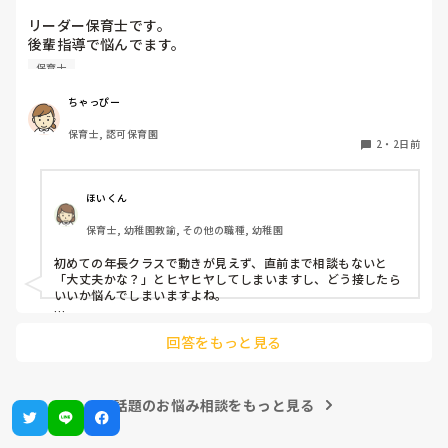
リーダー保育士です。

後輩指導で悩んでます。

初めて年長を持つ後輩がいますが

保育士
初めての割にわからないことを聞きにこなかったり、聞かな
いで様子見てると直前になるまで何もアクションがなかった
ちゃっぴー
り

保育士, 認可保育園
他の職員に聞いてる様子もなくて

2
・
2日前
もう何考えてるんだかさっぱりです。

よほど自分に聞きづらいのか、聞く必要性さえ感じないの
ほいくん
か、もうよくわからないです。

保育士, 幼稚園教諭, その他の職種, 幼稚園
対応にも悩みます。
初めての年長クラスで動きが見えず、直前まで相談もないと
「大丈夫かな？」とヒヤヒヤしてしまいますし、どう接したら
いいか悩んでしまいますよね。

後輩側は「何が分からないかも分からない状態」だったり、
回答をもっと見る
「こんなこと聞いたら迷惑かな」と抱え込んでいるケースがと
ても多いです。

待つスタイルから一歩踏み出して、リーダー側から「〇〇の
話題のお悩み相談をもっと見る
件、どこまで進んだ？」「困ってることない？」と具体的に声
をかけて進捗を確認する仕組みを作ってみてください。
