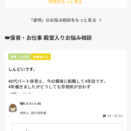
回答をもっと見る
す。
ゆえ、みんなが楽しめないなら出てこなくていいのに⋯と思
ってしまいます。
「虐待」のお悩み相談をもっと見る
👑保育・お仕事 殿堂入りお悩み相談
保育・お仕事
👑殿堂入り
しんどいです。
40代パート保育士、今の職場に転職して4年目です。

4年働きましたがどうしても雰囲気が合わず

退職しようと思っています。

退職
パート
周りの職員は、勤続10年以上から何十年という先生がほとん
晴れたらいいね
どです。

保育士, 認可保育園
保護者子どもの愚痴悪口が多く、

19
・
01/02
子どもの前でも

今で言う不適切保育も　
