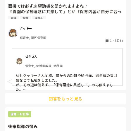
面接では必ず志望動機を聞かれますよね？

『貴園の保育理念に共感して』とか『保育内容が自分に合っ
てると思いました』等々が多いかと思いますが、実際はどう
面接
転職
保育士
なのでしょうか？

私自身、園の雰囲気とか園の規模、保育内容は勘案しますが
クッキー
正直なところ、家から通いやすいか、給与はどうか…という
保育士, 認可保育園
ところに重きを置いています

1
・
3日前
もちろんそんなことは話せませんが

皆さんは、志望動機をどのように答えていますか？また、本
音はどうですか？
せきさん
保育士, 幼稚園教諭, 幼稚園
私もクッキーさん同様、家からの距離や給与面、園全体の雰囲
気などで転職をしました。

が、その辺は伝えず、「保育理念に共感して」のみ伝えまし
た。

あとは、自分の長所や得意なことが活かせそうだと感じたと伝
回答をもっと見る
保育・お仕事
後輩指導の悩み