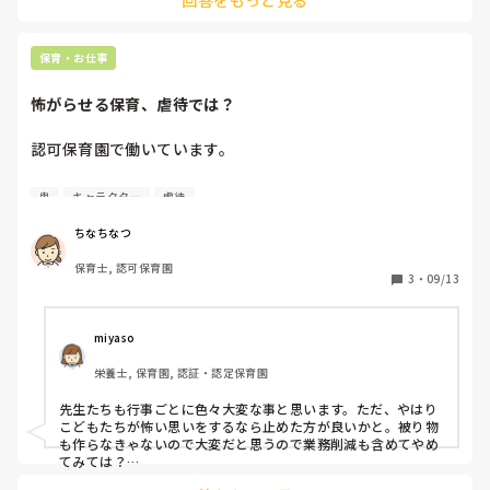
回答をもっと見る
虐待に間違いはないので大袈裟でも子どものために伝えてもい
シャ。

いかと思います。
相当寒かったと思います😰

保育・お仕事
まさか自分がそういう子を保護してもらうために交番に行く
とは思わなかったです😱

怖がらせる保育、虐待では？
今日がたまたま休みで良かったものの…仕事だった場合、こ
れで遅刻しても有休になってしまうのか⁈と思ってしまった
認可保育園で働いています。

り。

その場合、申し訳ないけど、交番から職場に状況を説明して
我が園では、行事ごとになると、先生たちが力作したキャラ
もらおうと思ったり(^д^;)

鬼
キャラクター
虐待
クター（被り物＋衣装）が登場します。

幼児クラスの子どもたちは中に先生が入っていることも理解
ちなちなつ
でも、そんな今日でも、授業参観のため朝からバタバタ。

していますが、まだそれも理解の難しい乳児クラスの子ども
30分も拘束されたので予定が狂いバッタバタ💦

保育士, 認可保育園
たちは半分ほどが号泣します。

まぁ、時間経ってから、心配で再度交番に子供がどうなった
3
・
09/13
か確認したところ、電話の向こうで大泣きしている声が聞こ
慣れてもらうために⋯と通常保育の中にキャラクターが登場
えたから大丈夫そうでした。

（被り物と衣装）することもあるのですが、怖くて震えるほ
miyaso
ど泣いて終わる子もいます。

交番が怖い、ママに会いたいというよりかは、保護した時も
栄養士, 保育園, 認証・認定保育園
だけれど「外で遊びたい！ブーブのとこ行きたい！」って理
これは大人（職員）の満足を満たすだけで、子どもたちにと
由で、交番の扉から何度も飛び出そうとしていたんですよね
先生たちも行事ごとに色々大変な事と思います。ただ、やはり
っての虐待には当たらないでしょうか？

😓

こどもたちが怖い思いをするなら止めた方が良いかと。被り物
も作らなきゃないので大変だと思うので業務削減も含めてやめ
咄嗟に鍵をかけちゃった私です(^д^;)（笑）
節分で鬼が出てくるのは伝統行事ということもあり、まだ分
てみては？

うちの園では節分の鬼は先生たちの顔が分かるようにしていま
かるのですが、キャラクターの登場は必須ではないと思うが