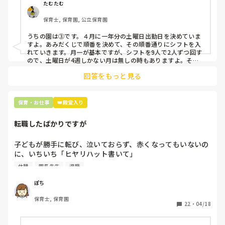
②毎月、必ず土曜保育に入ることのできる日を1日だけピッ
たむたむ
クアップしてもらう

保育士, 保育園, 公立保育園
③仮シフトが出た時、土曜出勤が難しければ自身で代わりの
人を交渉して見つけてもらう

うちの園は③です。４月に一年分の土曜日出勤日を決めていま
すよ。あみだくじで順番を決めて、その順番通りにシフトを入
上記のいずれかの対策を取り入れることを考えています。

れていきます。月一が基本ですが、シフトを9人で2人ずつ回す
ので、土曜日が4週しかない月は無しの時もありますよ。その
土曜日が出られない人は、同じシフト時間の人と自分で交代し
是非、現場の方の意見をお聞かせください。
回答をもっと見る
て貰い、主任に報告してます。
保育・お仕事
👑殿堂入り
転職したばかりですが
子どもが勝手に転び、泣いておらず、赤くなってもいないの
に、いちいち「ヒヤリハット書いて」

と書かされ

休憩
園長先生
退職
休憩時間に書くしかなく、辛いです

（そう言う本人は書かない）

ぽち
保育士, 保育園
しかも、上司に↑この内容でも

22
・
04/18
「どうしたらなくせるか」

ちゃんと考えて対策を練って書き込むようにと。
