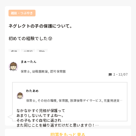
雑談・つぶやき
ネグレクトの子の保護について。
初めての経験でした😰

仕事柄、いや…そうでなくて誰でも聞いたことがある【ネグ
虐待
小学校
安全
レクト」】

まぁーたん
今朝7時30分ごろ。

保育士, 幼稚園教諭, 認可保育園
娘は小学校に登校するため、途中まで送っていきました。

2
・
12/07
で…。

そこで大問題が発生🫵

わたあめ
いつも送っていく場所に、なぜか息子と同じくらいの子供が
保育士, その他の職種, 保育園, 放課後等デイサービス, 児童発達支援
1人で遊んでいました。

施設
交通量はかなりあるところです。

なかなかすぐ児相が保護って

「えっ⁉️」と思ったのは私だけではなく、そこで信号待ちを
あまりしないんですよね〜。

していた小学生の子達もでした。

その子もすぐ自宅に返され

その子たちに「この子知ってる？お母さんとかの姿見た？」
また同じことを繰り返すだけだと思います🥺！

と尋ねると、みんな同時に首を振る。

回答をもっと見る
明らかに怪我があり、
