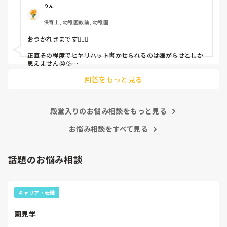
呼ばれて一緒に対策を考えさせられること多数

りん
保育士, 幼稚園教諭, 幼稚園
これだけで30〜40分拘束されて辛いです

おつかれさまです🙇🏻‍♀️

皆さんの園はどうですか?
正直その程度でヒヤリハット書かせられるのは嫌がらせとしか
思えません😭💦

他の先生方も同様のことをされているのでしょうか？

回答をもっと見る
あまりご無理されませんよう…😢
殿堂入りのお悩み相談をもっと見る
お悩み相談をすべて見る
話題のお悩み相談
キャリア・転職
園見学