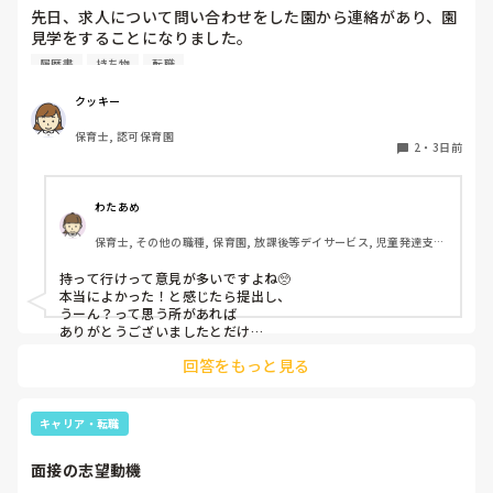
先日、求人について問い合わせをした園から連絡があり、園
見学をすることになりました。

私としては求人に応募したという認識ですが、『園見学をご
履歴書
持ち物
転職
案内させていただきたいです』とのことで持ち物について質
問しましたが、見学なので特にありませんとのこと

クッキー
保育士, 認可保育園
このような場合は本当に見学だけで終了なのでしょうか？

2
・
3日前
それとも、やはり履歴書や職務経歴書を持参した方が良いの
でしょうか？
わたあめ
保育士, その他の職種, 保育園, 放課後等デイサービス, 児童発達支援
施設
持って行けって意見が多いですよね🥺

本当によかった！と感じたら提出し、

うーん？って思う所があれば

ありがとうございましたとだけ

伝えて個人情報の履歴書は渡さず帰ります🥺！

回答をもっと見る
一応、持参の準備だけはしときます！

キャリア・転職
面接の志望動機