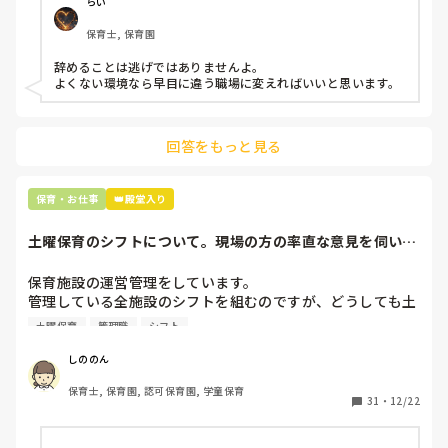
仕方ないよね

らい
もう何も言わずに

保育士, 保育園
子どもの言いなりになればいいんだね

などいう意見で…

辞めることは逃げではありませんよ。

よくない環境なら早目に違う職場に変えればいいと思います。
上の先生に相談することは難しそうです。

主任は同じ考えですし、園長は不在のことが多いです。

回答をもっと見る
最後の職場にしようと思っていましたが

正直苦しい。

辞めることは逃げ、と、過去辞めた人も何年も言われ続けて
保育・お仕事
👑殿堂入り
土曜保育のシフトについて。現場の方の率直な意見を伺いた
いです。
保育施設の運営管理をしています。

管理している全施設のシフトを組むのですが、どうしても土
曜保育だけは入れる方が少なく、いつも苦労しています。

土曜保育
管理職
シフト
応募の段階では皆、月1〜2回の土曜出勤があることに同意し
て入職しているはずですが、いざ勤務が始まると一日も土曜
しののん
出勤が出来ない方ばかりです。

保育士, 保育園, 認可保育園, 学童保育
31
・
12/22
そこで、

①土曜日の希望休は2日まで、と制限をかける
