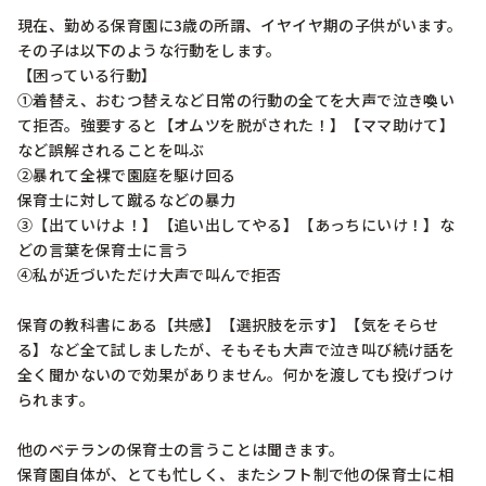
現在、勤める保育園に3歳の所謂、イヤイヤ期の子供がいます。
その子は以下のような行動をします。

【困っている行動】

①着替え、おむつ替えなど日常の行動の全てを大声で泣き喚い
て拒否。強要すると【オムツを脱がされた！】【ママ助けて】
など誤解されることを叫ぶ

②暴れて全裸で園庭を駆け回る

保育士に対して蹴るなどの暴力

③【出ていけよ！】【追い出してやる】【あっちにいけ！】な
どの言葉を保育士に言う

④私が近づいただけ大声で叫んで拒否

保育の教科書にある【共感】【選択肢を示す】【気をそらせ
る】など全て試しましたが、そもそも大声で泣き叫び続け話を
全く聞かないので効果がありません。何かを渡しても投げつけ
られます。

他のベテランの保育士の言うことは聞きます。

保育園自体が、とても忙しく、またシフト制で他の保育士に相