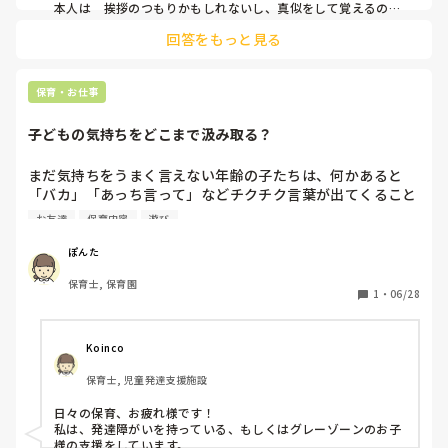
本人は　挨拶のつもりかもしれないし、真似をして覚えるの
で、身近な人が叩くかもれません（大人同士の中でよくやる）

回答をもっと見る
自分の思いが上手くいかなくて、パチンなのかもしれません。

②叩く欲求があるならば、危険や他害じゃなければ認め、代替
などの環境を考える。

③叩くのは暴力になるので駄目なものは駄目　まだまだ理解は
保育・お仕事
難しいので「だめ　いけない」と簡潔に言います。

おもちゃを取られた→嫌だ→だから叩いた　ならば、「おもち
子どもの気持ちをどこまで汲み取る？
ゃを取られたね」「嫌だね」「でも」「叩きません」「ちゃん
痛いよ」という感じですね。

私も先輩のご意見頂戴したいです。
まだ気持ちをうまく言えない年齢の子たちは、何かあると
「バカ」「あっち言って」などチクチク言葉が出てくること
がありますよね。

お友達
保育内容
遊び
そんな時に、言ってはいけない言葉だからと、第一声が「そ
んな言葉言ったらいけません！」「なんて言ったー？」「あ
ぽんた
ー！！」などと言う保育士は多くいると思います。

保育士, 保育園
1
・
06/28
確かに危険なことをしていたら、まじ第一声が、「やめなさ
い！」となるでしょうが、上手く言えない子どもたちに対し
て、「お友達と一緒に遊びたかったの？」「〇〇したかった
Koinco
の？」など聞いてあげている自分は、どうなのかなと思うこ
保育士, 児童発達支援施設
とがあります。

日々の保育、お疲れ様です！

「社会にでたら、そんなに甘くはない」と思うけど、まだ知
私は、発達障がいを持っている、もしくはグレーゾーンのお子
らないことだらけの子どもたちに、一つ一つ何度でも教えて
様の支援をしています。
