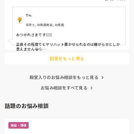
「どうしたらなくせるか」

ちゃんと考えて対策を練って書き込むようにと。

呼ばれて一緒に対策を考えさせられること多数

りん
保育士, 幼稚園教諭, 幼稚園
これだけで30〜40分拘束されて辛いです

おつかれさまです🙇🏻‍♀️

皆さんの園はどうですか?
正直その程度でヒヤリハット書かせられるのは嫌がらせとしか
思えません😭💦

他の先生方も同様のことをされているのでしょうか？

回答をもっと見る
あまりご無理されませんよう…😢
殿堂入りのお悩み相談をもっと見る
お悩み相談をすべて見る
話題のお悩み相談
施設・環境