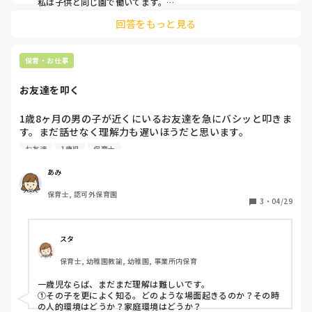
いよな…と。

私は子供と同じ園で働いてます。

子どもが赤ちゃんの時からのママ友はいます。

もし他の保護者に知られたら…。

回答をもっと見る
保育園では先生と呼んでくれても、プライベートでは○○ちゃ
その保護者の子だけ特別視してると思われるかもしれな
んと私のことを呼んでくれる友だちばかりです。

い。　もちろん園の内部事情や、他の子について守秘義務な
周りが気になるのはわかります。どうしても気になるなら、大
ので話すつもりはありませんし、悪魔でもママ友とゆうより
きくなってからでもいいと思います
保育・お仕事
保護者なので、私自身もハメを外した言動は慎むつもりで
す。

お友達を叩く
一体どうすれば良いのか…。

1歳8ヶ月の男の子が近くにいるお友達を急にバシッと叩きま
批判覚悟の投稿です。
す。まだ話せなく理解力も遅いほうだと思います。

周りの先生方は「だめだめ」ばかりいって脅しにも聞こえて
お友達
1歳児
保育士
きます。何か違う言葉で言う方法ありませんか？

あみ
声掛けなど対応の仕方のアドバイスを宜しくお願い致しま
保育士, 認可外保育園
す。
3
・
04/29
スタ
保育士, 幼稚園教諭, 幼稚園, 事業所内保育
一歳児ならば、まだまだ理解は難しいです。

①その子を更によく知る。どのような場面起きるのか？その時
の人的環境はどうか？家庭環境はどうか？
