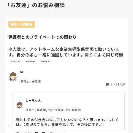
「お友達」のお悩み相談
職場・人間関係
保護者とのプライベートでの関わり
少人数で、アットホームな企業主導型保育園で働いていま
す。自分の娘も一緒に通園しています。帰りによく同じ時間
になる保護者の方がいて、子ども同士がすごく仲良しでよく
お友達
保護者
保育士
話しています。

二歳児までの園なので来年からは認可の保育園にバラバラに
ゆ
なるので寂しいねとお互いによく言っていました。

保育士, 保育園
その子のお母さんから「うちの子、こんなにお友達と仲良く
3
・
11/20
してるの初めてみるし、〇〇ちゃん（私の子です）のことが
特別大好きみたい。良かったら、連絡先交換して一緒に今度
遊びませんか？」と言われ、私もその時嬉しくて思わず軽は
しーちゃん
ずみに連絡交換してしまいました。

保育士, 保育園, 公立保育園, 認可保育園
とてもサバサバした素敵な保護者の方です。でも冷静になっ
親としての付き合いはしてもいいのかな？と思います。もしく
て、いくらこども同士が仲良しだからと保育士が保護者と必
は、2歳児までなら、事情を話して、その後にするか。

要以上に仲良くなったり、プライベートで関わるのは良くな