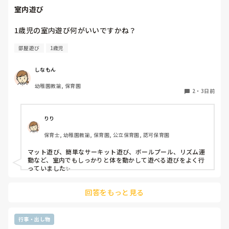
室内遊び
1歳児の室内遊び何がいいですかね？
部屋遊び
1歳児
しなもん
幼稚園教諭, 保育園
2
・
3日前
りり
保育士, 幼稚園教諭, 保育園, 公立保育園, 認可保育園
マット遊び、簡単なサーキット遊び、ボールプール、リズム運
動など、室内でもしっかりと体を動かして遊べる遊びをよく行
っていました✨
回答をもっと見る
行事・出し物