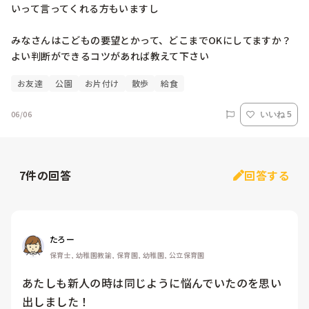
いって言ってくれる方もいますし

みなさんはこどもの要望とかって、どこまでOKにしてますか？
よい判断ができるコツがあれば教えて下さい
お友達
公園
お片付け
散歩
給食
06/06
いいね 5
7
件の回答
回答する
たろー
保育士, 幼稚園教諭, 保育園, 幼稚園, 公立保育園
あたしも新人の時は同じように悩んでいたのを思い
出しました！
