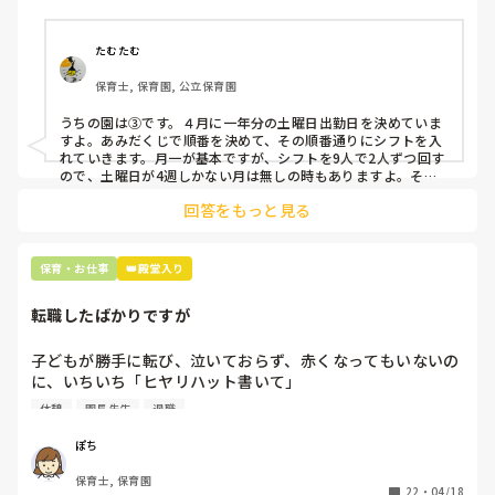
そこで、

①土曜日の希望休は2日まで、と制限をかける

②毎月、必ず土曜保育に入ることのできる日を1日だけピッ
たむたむ
クアップしてもらう

保育士, 保育園, 公立保育園
③仮シフトが出た時、土曜出勤が難しければ自身で代わりの
人を交渉して見つけてもらう

うちの園は③です。４月に一年分の土曜日出勤日を決めていま
すよ。あみだくじで順番を決めて、その順番通りにシフトを入
上記のいずれかの対策を取り入れることを考えています。

れていきます。月一が基本ですが、シフトを9人で2人ずつ回す
ので、土曜日が4週しかない月は無しの時もありますよ。その
土曜日が出られない人は、同じシフト時間の人と自分で交代し
是非、現場の方の意見をお聞かせください。
回答をもっと見る
て貰い、主任に報告してます。
保育・お仕事
👑殿堂入り
転職したばかりですが
子どもが勝手に転び、泣いておらず、赤くなってもいないの
に、いちいち「ヒヤリハット書いて」

と書かされ

休憩
園長先生
退職
休憩時間に書くしかなく、辛いです

（そう言う本人は書かない）

ぽち
保育士, 保育園
しかも、上司に↑この内容でも

22
・
04/18