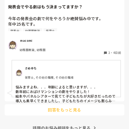
発表会でやる劇はもう決まってますか？
今年の発表会の劇で何をやろうか絶賛悩み中です。

年中25名です。

過去に「これは子どもたちも楽しんで大成功だった！」「観
発表会
幼稚園教諭
保育士
客の保護者にも好評だった！」という劇の演目があれば、ぜ
ひ教えてほしいです！

 macomi
幼稚園教諭, 幼稚園
2
・
4日前
さめゆち
保育士, その他の職種, その他の職場
悩みますよね．．．年齢によると思いますが．．．

数年前におばけマンションの劇をやりました！

絵本やパネルシアターで見てて子どもたちが大好きだったので
導入も素早くできましたし、子どもたちのイメージも膨らみや
すく自分たちでセリフをどんどん覚えて練習も本番も楽しんで
回答をもっと見る
ました！

もし参考になれば．．．
話題のお悩み相談をもっと見る