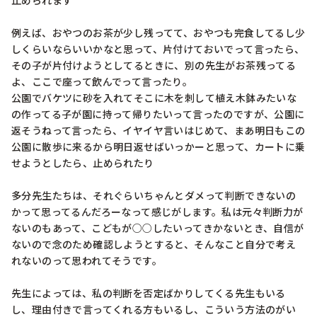
止められます

例えば、おやつのお茶が少し残ってて、おやつも完食してるし少
しくらいならいいかなと思って、片付けておいでって言ったら、
その子が片付けようとしてるときに、別の先生がお茶残ってる
よ、ここで座って飲んでって言ったり。

公園でバケツに砂を入れてそこに木を刺して植え木鉢みたいな
の作ってる子が園に持って帰りたいって言ったのですが、公園に
返そうねって言ったら、イヤイヤ言いはじめて、まあ明日もこの
公園に散歩に来るから明日返せばいっかーと思って、カートに乗
せようとしたら、止められたり

多分先生たちは、それぐらいちゃんとダメって判断できないの
かって思ってるんだろーなって感じがします。私は元々判断力が
ないのもあって、こどもが○○したいってきかないとき、自信が
ないので念のため確認しようとすると、そんなこと自分で考え
れないのって思われてそうです。

先生によっては、私の判断を否定ばかりしてくる先生もいる
し、理由付きで言ってくれる方もいるし、こういう方法のがい