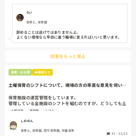
子どもの前でも

今で言う不適切保育も　

仕方ないよね

らい
もう何も言わずに

保育士, 保育園
子どもの言いなりになればいいんだね

などいう意見で…

辞めることは逃げではありませんよ。

よくない環境なら早目に違う職場に変えればいいと思います。
上の先生に相談することは難しそうです。

主任は同じ考えですし、園長は不在のことが多いです。

回答をもっと見る
最後の職場にしようと思っていましたが

正直苦しい。

辞めることは逃げ、と、過去辞めた人も何年も言われ続けて
保育・お仕事
👑殿堂入り
土曜保育のシフトについて。現場の方の率直な意見を伺いた
いです。
保育施設の運営管理をしています。

管理している全施設のシフトを組むのですが、どうしても土
曜保育だけは入れる方が少なく、いつも苦労しています。

土曜保育
管理職
シフト
応募の段階では皆、月1〜2回の土曜出勤があることに同意し
て入職しているはずですが、いざ勤務が始まると一日も土曜
しののん
出勤が出来ない方ばかりです。

保育士, 保育園, 認可保育園, 学童保育
31
・
12/22