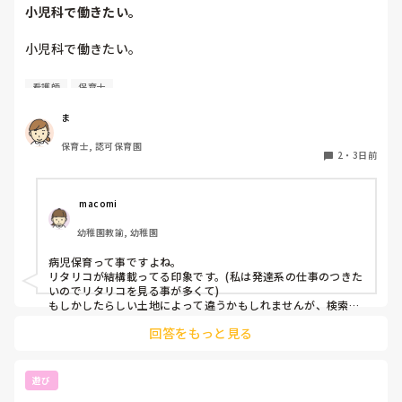
小児科で働きたい。
小児科で働きたい。

看護師
保育士
保育士2年目です。

今は保育園勤務ですが、

ま
本当は小児科で保育士として

保育士, 認可保育園
働きたいです。

2
・
3日前
しかし、地方なのかそのような求人が

ほぼなく、ホームページなどもチェック

 macomi
していますが見つかりません😭

幼稚園教諭, 幼稚園
もともと、看護師を目指していたのもあって、、

病児保育って事ですよね。

もちろん医療的なことができないのは

リタリコが結構載ってる印象です。(私は発達系の仕事のつきた
わかっていますが💦

いのでリタリコを見る事が多くて)

もしかしたらしい土地によって違うかもしれませんが、検索し
てみてください！
何かよい求人サイトなどがあれば

回答をもっと見る
教えてください。
遊び