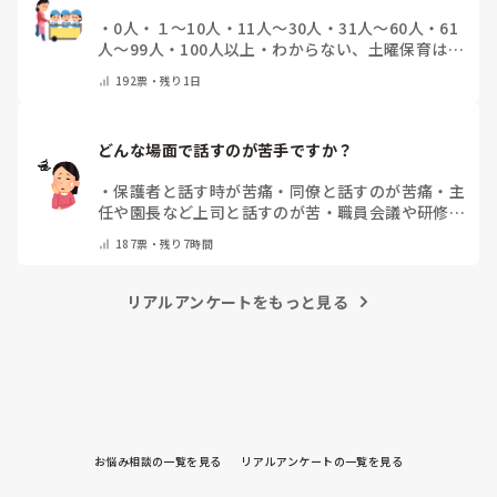
・
0人
・
１～10人
・
11人～30人
・
31人～60人
・
61
人～99人
・
100人以上
・
わからない、土曜保育はな
い
・
その他(コメントで教えて下さい)
192
票・
残り1日
どんな場面で話すのが苦手ですか？
・
保護者と話す時が苦痛
・
同僚と話すのが苦痛
・
主
任や園長など上司と話すのが苦
・
職員会議や研修場
面で話すのが苦
・
話すことは苦痛じゃない♡
・
その
187
票・
残り7時間
他(コメントで教えてください)
リアルアンケートをもっと見る
お悩み相談の一覧を見る
リアルアンケートの一覧を見る