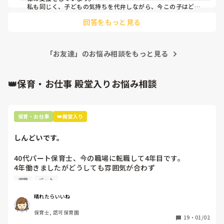
いけば良いのではないかなと思います。

私も同じく、子どもの気持ちを代弁しながら、今この子はどう
思っているのかを探りながら聞いてます。

回答をもっと見る
そもそも上手く気持ちが伝えられないのかもしれないので、言
みなさんはどうですか？

い方をマイルドに変えるように伝えてます。

「あっち行って！」という子には「ここ使ってもいい？」や
「ここを使いたいからあっちに行ってくれる？」と理解はまだ
「お友達」のお悩み相談をもっと見る
難しいかもしれませんが、マイルドに言えるように伝えてま
す。

その子どもが落ち着いた頃に、「あっち行って！の言い方はチ
クチク言葉だったね、優しく言おうね」と伝えるようにしてい
👑保育・お仕事 殿堂入りお悩み相談
ます。

保育観は、それぞれの考え方もあって、色々な視点からの支援
方法もあるので、私がこうしているは参考程度だと思っていた
保育・お仕事
👑殿堂入り
だければとと思います。
しんどいです。
40代パート保育士、今の職場に転職して4年目です。

4年働きましたがどうしても雰囲気が合わず

退職しようと思っています。

退職
パート
周りの職員は、勤続10年以上から何十年という先生がほとん
晴れたらいいね
どです。

保育士, 認可保育園
保護者子どもの愚痴悪口が多く、

19
・
01/02