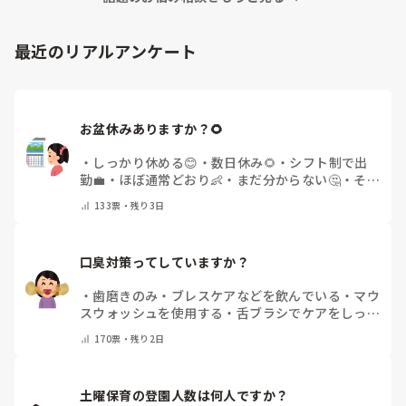
最近のリアルアンケート
お盆休みありますか？🌻
・
しっかり休める😊
・
数日休み🌻
・
シフト制で出
勤💼
・
ほぼ通常どおり👶
・
まだ分からない🤔
・
その
他(コメントで教えてください)
133
票・
残り3日
口臭対策ってしていますか？
・
歯磨きのみ
・
ブレスケアなどを飲んでいる
・
マウ
スウォッシュを使用する
・
舌ブラシでケアをしっか
りする
・
フリスクをかじる
・
気にしたことない
・
そ
170
票・
残り2日
の他(コメントで教えて下さい)
土曜保育の登園人数は何人ですか？