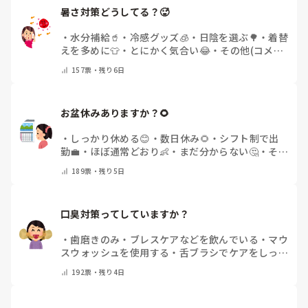
暑さ対策どうしてる？🥵
・
水分補給🥤
・
冷感グッズ🧊
・
日陰を選ぶ🌳
・
着替
えを多めに👕
・
とにかく気合い😂
・
その他(コメン
トで教えてください)
157
票・
残り6日
お盆休みありますか？🌻
・
しっかり休める😊
・
数日休み🌻
・
シフト制で出
勤💼
・
ほぼ通常どおり👶
・
まだ分からない🤔
・
その
他(コメントで教えてください)
189
票・
残り5日
口臭対策ってしていますか？
・
歯磨きのみ
・
ブレスケアなどを飲んでいる
・
マウ
スウォッシュを使用する
・
舌ブラシでケアをしっか
りする
・
フリスクをかじる
・
気にしたことない
・
そ
192
票・
残り4日
の他(コメントで教えて下さい)