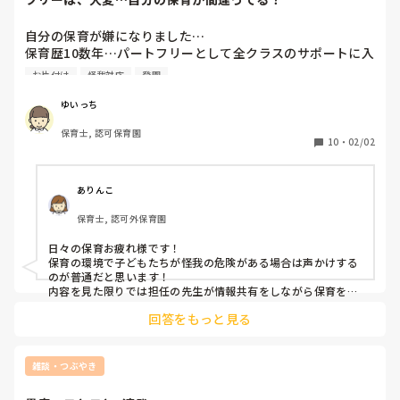
自分の保育が嫌になりました…

保育歴10数年…パートフリーとして全クラスのサポートに入
る毎日です。

お片付け
怪我対応
登園
フリーで入る立場ですが…保育、リーダー、雑用、保護者対
応なんでもします。

ゆいっち
現園では、ベテラン組に入るんですが、正規の若い先生、中
保育士, 認可保育園
途採用の中堅先生、若いクラス担任のパートさんなど世代交
10
・
02/02
代の用に去年から新しい先生達が頑張ってます。

私は、現園でクラス担任からフリーに変わりました。

今は、ただのパートのフリーなので立場的には下の方てやつ
ありんこ
ですか？（笑）

保育士, 認可外保育園
今日、2歳のクラスのサポートに入りました。

正規のベテラン、中堅、新人2人の4人担任。

日々の保育お疲れ様です！

夏休み前後に同じクラスに2ヶ月程、サポートに入ったので
保育の環境で子どもたちが怪我の危険がある場合は声かけする
すが、その時もクラス全体落ち着きない、子ども達は走り回
のが普通だと思います！

る、廊下に出る、玩具を片付けない…なかなか大変なクラス
内容を見た限りでは担任の先生が情報共有をしながら保育をし
ていて周りが見えていない状況だと感じたので周りが見えない
でした。

回答をもっと見る
なら後から共有するなど子ども優先にすべきだと思いました！

今回、久々にサポートに入ったのですが、担任4人部屋にい
るのに朝登園して来た保護者、子どもに対して担任３人が一
昔の考えとかではなく子供の安全性を考えたことだと思うので
緒に会話する（ベテラン1人はトイレにつく）。その間、子
自分の保育に自信を持ってもいいと思いました！
雑談・つぶやき
ども10人以上が部屋にいるのにほったらかし。私が1人で全
体を見る。
