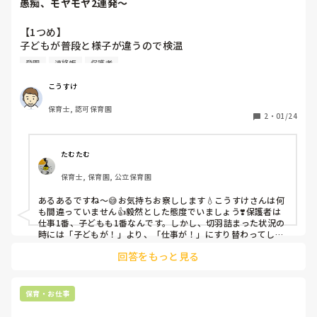
愚痴、モヤモヤ2連発〜
私が、朝のオヤツの配膳中…担任３人（1人は、行事準備の
為にぬける）が部屋の中央でたった状態で情報共有する為話
【1つめ】

しあっている。

子どもが普段と様子が違うので検温

その間、16人の子ども達は、無法地帯状態。

↓

担任の目の前で子ども数人が、ロッカーに向かって走りジャ
登園
連絡帳
保護者
37.8℃で子どもも寝て動けないので保護者に連絡、早退

ンプしたりしている…担任は、気づいてない

↓

暫く我慢していたのですが、目の前で走ってジャンプしてい
こうすけ
翌日、通院したが特に問題なく、熱も下がったので登園。

る子達があまりにも危険だったので、配膳中に「みんな走っ
保育士, 認可保育園
それは別によいが、保護者から「何で検温したんですか？検
たら危ない！！」と大きな声で叫んでしまいました…その声
2
・
01/24
温しなければ早退せずに済んだのに！」と登園時に捨て台詞
を聞いた担任は、我に返って

で去っていく。

「走ったらだめ」などと対応する始末…

子どもが様子おかしければ検温するの当たり前ですけど！

相変わらずのクラスで疲れました…先生達も怒っているの
たむたむ
か？笑ってるのか？呑気だなぁ…て呆れてしまいました。

保育士, 保育園, 公立保育園
【2つめ】

怪我しても当たり前の状態…

登園時の検温で38.5℃、預かれないと話す

1人で怒って、声出して、危ない、危険な玩具を片付ける自
あるあるですね〜😅お気持ちお察しします💧こうすけさんは何
↓

分が嫌になりました。

も間違っていません👍毅然とした態度でいましょう❣️保護者は
「朝は熱なかった！」でゴネる保護者

私も怒るような保育をしたくないです。

仕事1番、子どもも1番なんです。しかし、切羽詰まった状況の
↓

時には「子どもが！」より、「仕事が！」にすり替わってしま
担任と同じようにニコニコ笑い、優しく声をかけたい…で
うのもわかるというか…そのイライラをこちらに向けられるの
何度はかっても38.0℃以上

も、あまりにも危険すぎる環境…

回答をもっと見る
も辛いものがありますよね😓
↓

たった1時間程のサポートでしたが、どっと疲れました。
保護者ブツブツ言いながらしぶしぶ子どもを連れて帰る

久々に怒ってばかりの自分に保育士辞めたくなりました。

↓

今の保育てこんな感じなのかな？

保育・お仕事
今日、保護者から「インフルエンザでした」と連絡がくる。

私の考える保育てやはり昔すぎるんでしょうか？
ほら！帰ってよかったやん！！
