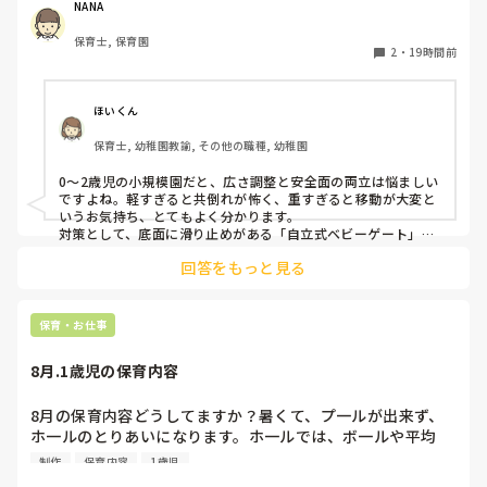
うな素材で軽いので、ちょっと体が当たると倒れたり、つか
NANA
まり立ちが不安定な子にとっては共倒れになったりで危険で
保育士, 保育園
す。かと言って固定してしまうと活動によって柔軟に移動す
2
・
19時間前
ることができなくなってしまうし…以前勤務していた園では
しっかりした重いものを置いていましたが、移動が大変で使
い勝手が悪く、子どもがぶつかって倒れた時に怖い思いをし
ほいくん
ました。

保育士, 幼稚園教諭, その他の職種, 幼稚園
皆さんの園ではどんなもので工夫されていますか？
0〜2歳児の小規模園だと、広さ調整と安全面の両立は悩ましい
ですよね。軽すぎると共倒れが怖く、重すぎると移動が大変と
いうお気持ち、とてもよく分かります。

対策として、底面に滑り止めがある「自立式ベビーゲート」な
ら、つかまり立ちでも倒れにくく移動も楽でおすすめです。ま
回答をもっと見る
た、ストッパー付きキャスターをつけたロー棚を仕切りにすれ
ば、倒れず収納にもなって一石二鳥です。

今のウレタン製を活かすなら、壁や固定家具で挟む配置にした
り、脚元に水入りペットボトルなどの重りを付けて補強してみ
保育・お仕事
てくださいね。安全で使いやすい方法が見つかるよう応援して
8月.1歳児の保育内容
8月の保育内容どうしてますか？暑くて、プ一ルが出来ず、
ホ一ルのとりあいになります。ホ一ルでは、ボ一ルや平均
台、風船で遊んでいます。製作で、うちわや望遠鏡や風鈴🎐
制作
保育内容
1歳児
製作をしたりしますが、なかなか、集中できません。1歳児