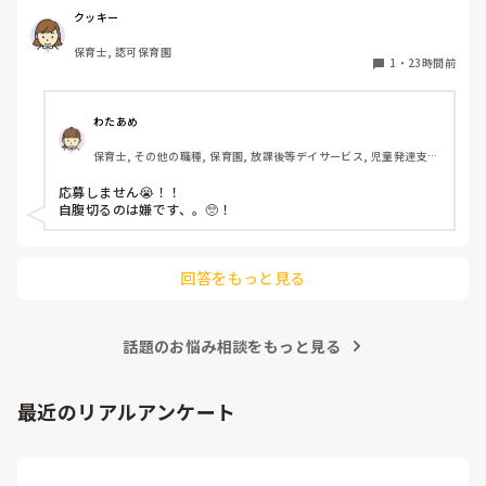
私としてはなかなか大きい金額なので、この時点で応募を迷
クッキー
っているのですが、皆さんならどうしますか？
保育士, 認可保育園
1
・
23時間前
わたあめ
保育士, その他の職種, 保育園, 放課後等デイサービス, 児童発達支援
施設
応募しません😭！！

自腹切るのは嫌です、。🥺！

回答をもっと見る
話題のお悩み相談をもっと見る
最近のリアルアンケート