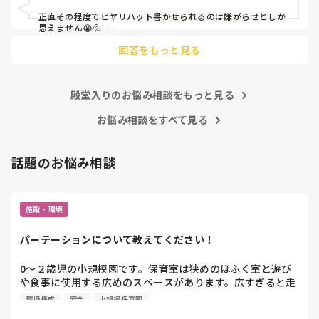
皆さんの園はどうですか?
正直その程度でヒヤリハット書かせられるのは嫌がらせとしか
思えません😭💦

他の先生方も同様のことをされているのでしょうか？

回答をもっと見る
あまりご無理されませんよう…😢
殿堂入りのお悩み相談をもっと見る
お悩み相談をすべて見る
話題のお悩み相談
施設・環境
パーテーションについて教えてください！
0〜２歳児の小規模園です。保育室は狭めのほふく室と遊び
や食事に使用する広めのスペースがあります。広すぎると走
り回ったりして落ち着かないので、活動によってパーテーシ
環境構成
安全
小規模保育園
ョンで仕切っています。このパーテーションがウレタンのよ