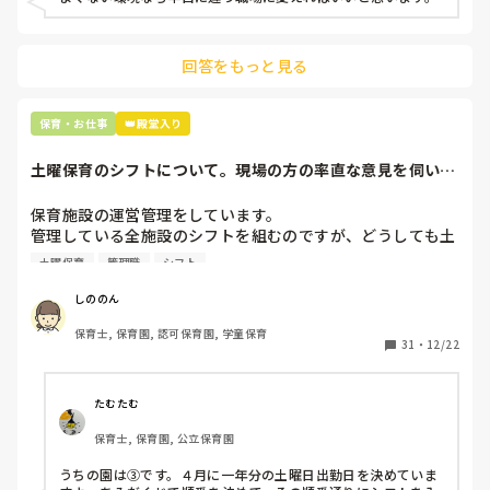
上の先生に相談することは難しそうです。

主任は同じ考えですし、園長は不在のことが多いです。

回答をもっと見る
最後の職場にしようと思っていましたが

正直苦しい。

辞めることは逃げ、と、過去辞めた人も何年も言われ続けて
保育・お仕事
👑殿堂入り
土曜保育のシフトについて。現場の方の率直な意見を伺いた
いです。
保育施設の運営管理をしています。

管理している全施設のシフトを組むのですが、どうしても土
曜保育だけは入れる方が少なく、いつも苦労しています。

土曜保育
管理職
シフト
応募の段階では皆、月1〜2回の土曜出勤があることに同意し
て入職しているはずですが、いざ勤務が始まると一日も土曜
しののん
出勤が出来ない方ばかりです。

保育士, 保育園, 認可保育園, 学童保育
31
・
12/22
そこで、

①土曜日の希望休は2日まで、と制限をかける

②毎月、必ず土曜保育に入ることのできる日を1日だけピッ
たむたむ
クアップしてもらう

保育士, 保育園, 公立保育園
③仮シフトが出た時、土曜出勤が難しければ自身で代わりの
人を交渉して見つけてもらう

うちの園は③です。４月に一年分の土曜日出勤日を決めていま