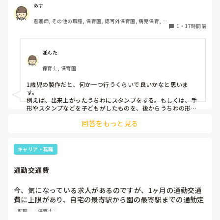
クラスです、玩具で遊ばせながら、何人かずつよんで、やっ
あす
ています。何か、いいアイデアや、工夫など、何でもいいの
看護師, その他の職種, 保育園, 認可外保育園, 病児保育, 病
で、教えて下さい。
1
・
17時間前
院内保育, その他の職場
ぽんた
保育士, 保育園
1歳児の製作だと、何か一つ行うくらいで良いかなと思いま
す。

例えば、出来上がったうちわにスタンプをする。もしくは、手
形やスタンプなどを子どもがしたものを、後からうちわの形に
切る。1歳児なんて集中できないです。興味を持って来てくれ
回答をもっと見る
ただけで十分です。

お部屋では、ビニールシートを敷いて、片栗粉粘土、寒天や春
雨遊び、氷遊び、など間食遊びをたくさん行っています。

キャリア・転職
ホールに行っているクラスにお邪魔するのも良いかなと思いま
通勤交通費
す！いつもと違うおもちゃ、室内に興味津々です！
今、気になっている求人があるのですが、1ヶ月の通勤交通
費に上限があり、自宅の最寄駅から園の最寄駅までの通勤定
期代が5,000円ほどオーバーします

転職
保育士
たかが5,000円と考えるか…
