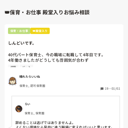
👑保育・お仕事 殿堂入りお悩み相談
保育・お仕事
👑殿堂入り
しんどいです。
40代パート保育士、今の職場に転職して4年目です。

4年働きましたがどうしても雰囲気が合わず

退職しようと思っています。

退職
パート
周りの職員は、勤続10年以上から何十年という先生がほとん
晴れたらいいね
どです。

保育士, 認可保育園
保護者子どもの愚痴悪口が多く、

19
・
01/02
子どもの前でも

今で言う不適切保育も　

仕方ないよね

らい
もう何も言わずに

保育士, 保育園
子どもの言いなりになればいいんだね

などいう意見で…

辞めることは逃げではありませんよ。

よくない環境なら早目に違う職場に変えればいいと思います。