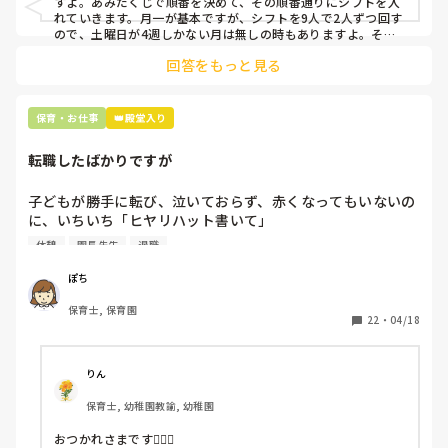
すよ。あみだくじで順番を決めて、その順番通りにシフトを入
上記のいずれかの対策を取り入れることを考えています。

れていきます。月一が基本ですが、シフトを9人で2人ずつ回す
ので、土曜日が4週しかない月は無しの時もありますよ。その
土曜日が出られない人は、同じシフト時間の人と自分で交代し
是非、現場の方の意見をお聞かせください。
回答をもっと見る
て貰い、主任に報告してます。
保育・お仕事
👑殿堂入り
転職したばかりですが
子どもが勝手に転び、泣いておらず、赤くなってもいないの
に、いちいち「ヒヤリハット書いて」

と書かされ

休憩
園長先生
退職
休憩時間に書くしかなく、辛いです

（そう言う本人は書かない）

ぽち
保育士, 保育園
しかも、上司に↑この内容でも

22
・
04/18
「どうしたらなくせるか」

ちゃんと考えて対策を練って書き込むようにと。

呼ばれて一緒に対策を考えさせられること多数

りん
保育士, 幼稚園教諭, 幼稚園
これだけで30〜40分拘束されて辛いです

おつかれさまです🙇🏻‍♀️
