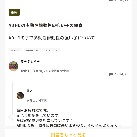
た。

愚痴
しかも来月からその人と一緒。これから毎日劣等感と申し訳
なさを抱えるのやだなぁ
ADHDの多動性衝動性の強い子の保育
ADHDの子で多動性衝動性の強い子について

体操の時間は参加できることもあるが

ADHD
保育内容
ストレス
朝の会は抜け出す

ホールでの行事や集まりは1分ももたず走り出す

きんぎょさん
それを何度も繰り返す

保育士, 保育園, 小規模認可保育園
歩いている子に衝動的に手を出したり押し倒す

2
・
04/29
話をして謝るがまた同じことをすぐにする

話を聞く時間に席を立ちおもちゃで遊び出す

止められると癇癪を起こす

らい
切り替えられない

保育士, 保育園
ゲームで負けると勝った子に衝動的に叩く

並びはいつも一番前になりたがり担任に並んでと言われると
毎日お疲れ様です。

癇癪を起こす

同じく加配をしています。

昨年と担任も加配も別の保育士だが去年はある程度できてた
今は超多動児を担当しています💧

からやらせる、一回おもちゃで遊ぶと頭がいいからずっとや
ADHDでも、個々に特徴は違いますので、その子をよく見て対
応すべきですね。

るからわがままだしそれはやめたいという担任

回答をもっと見る
あなたの対応で間違っていないと思いますよ。
