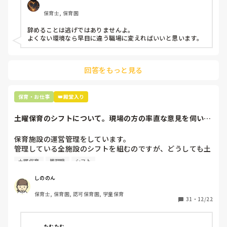
もう何も言わずに

保育士, 保育園
子どもの言いなりになればいいんだね

などいう意見で…

辞めることは逃げではありませんよ。

よくない環境なら早目に違う職場に変えればいいと思います。
上の先生に相談することは難しそうです。

主任は同じ考えですし、園長は不在のことが多いです。

回答をもっと見る
最後の職場にしようと思っていましたが

正直苦しい。

辞めることは逃げ、と、過去辞めた人も何年も言われ続けて
保育・お仕事
👑殿堂入り
土曜保育のシフトについて。現場の方の率直な意見を伺いた
いです。
保育施設の運営管理をしています。

管理している全施設のシフトを組むのですが、どうしても土
曜保育だけは入れる方が少なく、いつも苦労しています。

土曜保育
管理職
シフト
応募の段階では皆、月1〜2回の土曜出勤があることに同意し
て入職しているはずですが、いざ勤務が始まると一日も土曜
しののん
出勤が出来ない方ばかりです。

保育士, 保育園, 認可保育園, 学童保育
31
・
12/22
そこで、

①土曜日の希望休は2日まで、と制限をかける

②毎月、必ず土曜保育に入ることのできる日を1日だけピッ
たむたむ