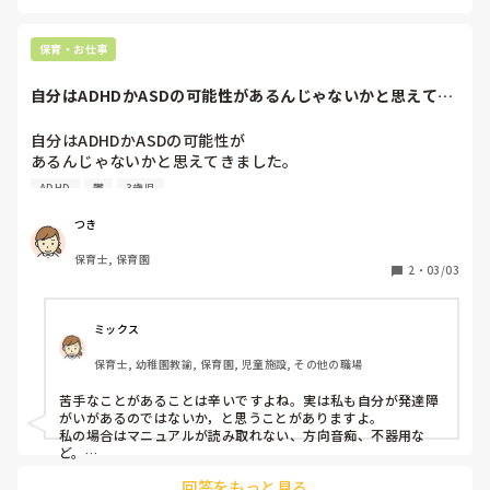
自己肯定感を上げてあげる事がとても大切です。

という行動と担任の考えで悩まされております。

出来た時に沢山褒めてあげる事。

行動は典型的なジャイアン型のADHDだなと思います。

大勢の人の中に居る事もザワザワしてイヤな環境でしょうし。

保育・お仕事
去年出来てたのは、保育士との信頼関係が出来てたからです。

わたしは加配も担任も変わったしクラスも環境も変わったの
同じように出来るわけではありません。

自分はADHDかASDの可能性があるんじゃないかと思えてき
環境が変われば、また1からやり直しですよ。

でまたゼロから関係を作っていかなきゃいけないと思ってい
ました。・時...
ワガママと言うのは違うと思います。

て…ましてやわたしは全く関わっていない子。

納得して切り替えられるのが大切。

自分はADHDかASDの可能性が

その中で無理にクラスの箱の中にいれているから余計な癇癪
1番前が良ければ、どうしてもじゃない時以外は担任が付いて
あるんじゃないかと思えてきました。

を起こし周りに当たり散らしているのもあると思います。

一緒に並べばいいと思います。

みんなと一緒に出来るのがイイ訳じゃないと思います。

ADHD
鬱
3歳児
・時間管理が苦手。

定型の子より我慢や注意される事などが多くなってしまいがち
話を聞かずおもちゃで遊び出すのはいつもですが

なので、少しでも減らしてあげる事。

その行動が担任は嫌みたいですが

つき
制作活動が始まる時にアナタの声掛けで片付けられるのは⭕️だ
・ケアレスミスをする

それでも側で私がみんながこれをするときは片付けようとか

保育士, 保育園
次することを伝えておくと始まった時に自ら片づけられて制
2
・
03/03
・約束を忘れてしまう

作したり部屋に戻れたりする子です。

私はこれができるならギリギリまで遊んでいて気持ちよく行
・会議に集中できない

動できた方がいいんじゃないかなと思いますが…

ミックス
その考えも違うのかな…

保育士, 幼稚園教諭, 保育園, 児童施設, その他の職場
・部屋が片付けられない

本は3冊ほど読んだりネットでかなり調べたりして勉強して
いますがまだまだですね…

苦手なことがあることは辛いですよね。実は私も自分が発達障
・忘れ物、なくしものが多い

がいがあるのではないか，と思うことがありますよ。

担任と話す時間を作ってもらうように上に話はしました
私の場合はマニュアルが読み取れない、方向音痴、不器用な
・人の話を集中してきけない

ど。

が…。

でもきっと誰でも得意なこと、不得意なことがあるのではない
回答をもっと見る
でしょうか。個性とも言えるかもしれません。
