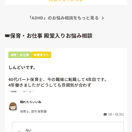
・自分のことばかり話してしまう

このような子の対応で良い方法があったら教えて頂きたいで
私は自分の弱さや苦手なことに気がついたので、出来るだけ丁
す。
寧に、何度も、を意識して取り組むことにしています。気がつ
・落ち着かない、目的のない動き

いているとしたらそうならないための工夫を繰り返していくし
「ADHD」のお悩み相談をもっと見る
かないかもしれません。今障がいがある無しの診断よりもそん
・思ったことを口に出してしまう

な自分を受け止めて一つ一つ意識したり工夫していけば良いの
ではないでしょうか。

ここまで不安なことや苦手なことがあげられると言うことは自
👑保育・お仕事 殿堂入りお悩み相談
・仕事の締め切りに間に合わない

分理解をしているのですから項目ごとに上記のようなことが起
こらないようにするにはどうしたら良いのか，どんな工夫をし
・仕事や作業を順序立てて行うことが苦手

ていったら良いのかを考えて工夫するしかないと思いますよ。
それでも気になるのなら心療内科や精神科に、通院するのも良
保育・お仕事
👑殿堂入り
いかもしれませんね。だからといって治るわけではないかもし
・想像力が乏しい

れませんが、工夫の仕方は教えてもらえるかもしれませんね。
しんどいです。
・強いこだわりがある

40代パート保育士、今の職場に転職して4年目です。

・言葉を文字通りに解釈する

4年働きましたがどうしても雰囲気が合わず

退職しようと思っています。

・予想外の事態への対応が苦手

退職
パート
周りの職員は、勤続10年以上から何十年という先生がほとん
・他人からのアクションがないと動けない

晴れたらいいね
どです。

保育士, 認可保育園
保護者子どもの愚痴悪口が多く、

・ユーモアやお世辞、皮肉を理解することが苦手

19
・
01/02
子どもの前でも

今で言う不適切保育も　

生きづらい。どうにか対策とれないか

仕方ないよね

日々考えてます🌀

らい