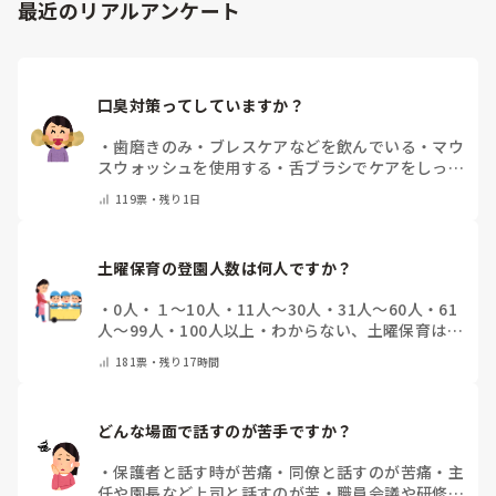
最近のリアルアンケート
口臭対策ってしていますか？
・
歯磨きのみ
・
ブレスケアなどを飲んでいる
・
マウ
スウォッシュを使用する
・
舌ブラシでケアをしっか
りする
・
フリスクをかじる
・
気にしたことない
・
そ
119
票・
残り1日
の他(コメントで教えて下さい)
土曜保育の登園人数は何人ですか？
・
0人
・
１～10人
・
11人～30人
・
31人～60人
・
61
人～99人
・
100人以上
・
わからない、土曜保育はな
い
・
その他(コメントで教えて下さい)
181
票・
残り17時間
どんな場面で話すのが苦手ですか？
・
保護者と話す時が苦痛
・
同僚と話すのが苦痛
・
主
任や園長など上司と話すのが苦
・
職員会議や研修場