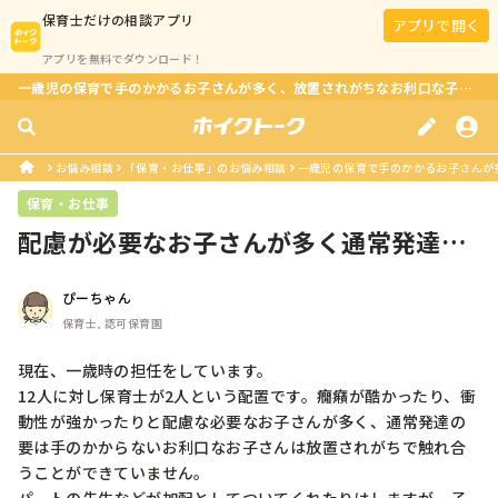
保育士
だけの相談アプリ
アプリで開く
アプリを無料でダウンロード！
一歳児の保育で手のかかるお子さんが多く、放置されがちなお利口な子どもたち。先生のジレンマとは？
お悩み相談
「保育・お仕事」のお悩み相談
一歳児の保育で手のかかるお子さんが多
保育・お仕事
配慮が必要なお子さんが多く通常発達の
お子さんを構えない
ぴーちゃん
保育士, 認可保育園
現在、一歳時の担任をしています。

12人に対し保育士が2人という配置です。癇癪が酷かったり、衝
動性が強かったりと配慮な必要なお子さんが多く、通常発達の
要は手のかからないお利口なお子さんは放置されがちで触れ合
うことができていません。
