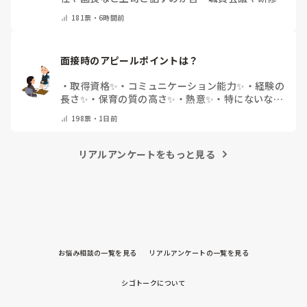
面で話すのが苦
・
話すことは苦痛じゃない♡
・
その
181
票・
6時間前
他(コメントで教えてください)
面接時のアピールポイントは？
・
取得資格✨
・
コミュニケーション能力✨
・
経験の
長さ✨
・
保育の質の高さ✨
・
熱意✨
・
特にないな
・
その他(コメントで教えて下さい)
198
票・
1日前
リアルアンケートをもっと見る
お悩み相談の一覧を見る
リアルアンケートの一覧を見る
シゴトークについて