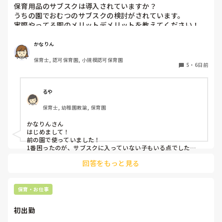
保育用品のサブスクは導入されていますか？

うちの園でおむつのサブスクの検討がされています。

実際やってる園のメリットデメリットを教えてください！

またおむつ以外のサブスク何かされてるところがあれば教え
かなりん
保育士, 認可保育園, 小規模認可保育園
5
・
6日前
るや
保育士, 幼稚園教諭, 保育園
かなりんさん

はじめまして！

前の園で使っていました！

1番困ったのが、サブスクに入っていない子もいる点でした。
強制は出来ないため(収入の問題やオムツ外れそうな子とかもい
回答をもっと見る
るので)この子はサブスク、この子はロッカーから持ってく
る、、、など入り乱れる点でした。

メリットはオムツ忘れがないことと、名前の記載漏れで誰のも
保育・お仕事
初出勤