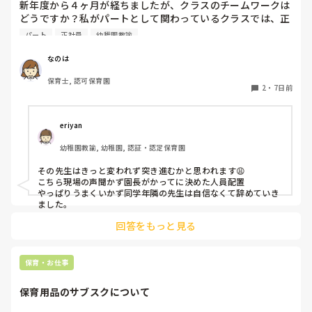
新年度から４ヶ月が経ちましたが、クラスのチームワークは
どうですか？私がパートとして関わっているクラスでは、正
社員の連携が取れておらずギクシャクしています。ボス的な
パート
正社員
幼稚園教諭
保育士が仕切っていて、他に組んでいる職員の出る幕がない
という形です。もう少しチーム保育が出来たら肩の力が抜け
なのは
て楽なんじゃないかなぁと思います。

保育士, 認可保育園
2
・
7日前
皆さんのクラスはいかがですか？
eriyan
幼稚園教諭, 幼稚園, 認証・認定保育園
その先生はきっと変われず突き進むかと思われます😩

こちら現場の声聞かず園長がかってに決めた人員配置

やっぱりうまくいかず同学年隣の先生は自信なくて辞めていき
ました。
回答をもっと見る
保育・お仕事
保育用品のサブスクについて