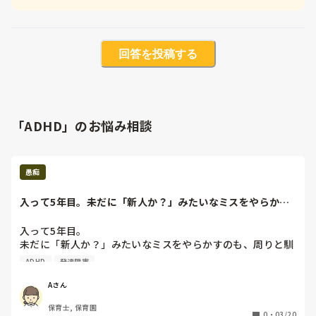
回答を投稿する
「ADHD」のお悩み相談
愚痴
入って5年目。未だに「新人か？」みたいなミスをやらかす
のも、周りと馴染...
入って5年目。

未だに「新人か？」みたいなミスをやらかすのも、周りと馴
染めないのも自分がまだ慣れてないからだと言い訳してた
ADHD
発達障害
ADHD気質の私。

入って2年目の人に何もかも追い抜かれて、逆に注意されて

Aさん
あぁ、年季のせいじゃないな。発達障害っていつまで経って
保育士, 保育園
も健常者には追いつけないんだなって思って死にたくなっ
0
・
03/20