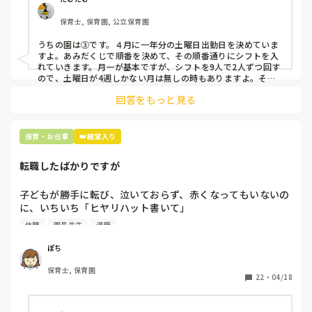
クアップしてもらう

保育士, 保育園, 公立保育園
③仮シフトが出た時、土曜出勤が難しければ自身で代わりの
人を交渉して見つけてもらう

うちの園は③です。４月に一年分の土曜日出勤日を決めていま
すよ。あみだくじで順番を決めて、その順番通りにシフトを入
上記のいずれかの対策を取り入れることを考えています。

れていきます。月一が基本ですが、シフトを9人で2人ずつ回す
ので、土曜日が4週しかない月は無しの時もありますよ。その
土曜日が出られない人は、同じシフト時間の人と自分で交代し
是非、現場の方の意見をお聞かせください。
回答をもっと見る
て貰い、主任に報告してます。
保育・お仕事
👑殿堂入り
転職したばかりですが
子どもが勝手に転び、泣いておらず、赤くなってもいないの
に、いちいち「ヒヤリハット書いて」

と書かされ

休憩
園長先生
退職
休憩時間に書くしかなく、辛いです

（そう言う本人は書かない）

ぽち
保育士, 保育園
しかも、上司に↑この内容でも

22
・
04/18
「どうしたらなくせるか」

ちゃんと考えて対策を練って書き込むようにと。
