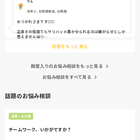
呼ばれて一緒に対策を考えさせられること多数

りん
保育士, 幼稚園教諭, 幼稚園
これだけで30〜40分拘束されて辛いです

おつかれさまです🙇🏻‍♀️

皆さんの園はどうですか?
正直その程度でヒヤリハット書かせられるのは嫌がらせとしか
思えません😭💦

他の先生方も同様のことをされているのでしょうか？

回答をもっと見る
あまりご無理されませんよう…😢
殿堂入りのお悩み相談をもっと見る
お悩み相談をすべて見る
話題のお悩み相談
保育・お仕事
チームワーク、いかがですか？