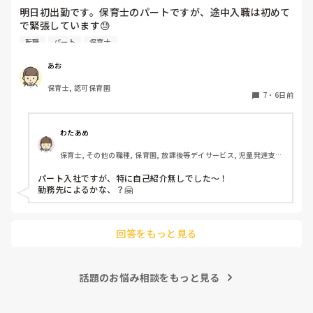
明日初出勤です。保育士のパートですが、途中入職は初めて
で緊張しています😓

子どもの前で自己紹介とかあったりするんでしょうか？？ど
転職
パート
保育士
きどきして明日が不安です😭
あお
保育士, 認可保育園
7
・
6日前
わたあめ
保育士, その他の職種, 保育園, 放課後等デイサービス, 児童発達支援
施設
パート入社ですが、特に自己紹介無しでした〜！

勤務先によるかな、？🤗

回答をもっと見る
話題のお悩み相談をもっと見る