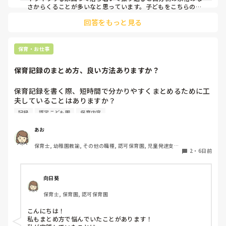
さからくることが多いなと思っています。子どもをこちらの思
うように動かそう(動かさなきゃ)、言うことを聞かせよう(聞か
回答をもっと見る
せなきゃ)などの責任感からや、他の先生方からの視線など気に
なって純粋な可愛い子ども達をコントロールしようとしていた
自分に何度反省したことか。。

子どもにも感情があるし、行動にら理由があると思うのでイラ
保育・お仕事
っとした時は一旦落ち着いて、どうしてこの子はこのような表
現をするのかな？と考えられるといいですね！

保育記録のまとめ方、良い方法ありますか？
子どもを1人の人間として見ること保育者として大切な姿勢だ
と思っています。

子どもってすごい力を持っているので自分のことをわかってく
保育記録を書く際、短時間で分かりやすくまとめるために工
れるいつも寄り添ってくれるとわかってくれる先生の話は聞い
夫していることはありますか？

てくれると思いますよ。なので手遊びや隙間時間に子どもの気
観察したことが多い日は、どのように優先順位をつけて記録
持ちを惹きつけるゲームなど保育のレパートリーがたくさんあ
記録
認定こども園
保育内容
していますか？

ると助けられます。

子ども達は楽しそうと思ったところに集まったり気持ちを集中
みなさんの方法を教えていただきたいです！
あお
させたり話を聞いてくれると思うので先生自身楽しく保育して
くださいね。

保育士, 幼稚園教諭, その他の職種, 認可保育園, 児童発達支援
2
・
6日前
綺麗事ばかり言いましたが実際の現場は戦場ですよね（ ; ; ）
施設, その他の職場, 管理職
プライベートではゆっくり休んでくださいね。
向日葵
保育士, 保育園, 認可保育園
こんにちは！

私もまとめ方で悩んでいたことがあります！
