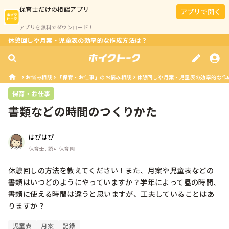
保育士
だけの相談アプリ
アプリで開く
アプリを無料でダウンロード！
休憩回しや月案・児童表の効率的な作成方法は？
お悩み相談
「保育・お仕事」のお悩み相談
休憩回しや月案・児童表の効率的な作
保育・お仕事
書類などの時間のつくりかた
はぴはぴ
保育士, 認可保育園
休憩回しの方法を教えてください！また、月案や児童表などの
書類はいつどのようにやっていますか？学年によって昼の時間、
書類に使える時間は違うと思いますが、工夫していることはあ
りますか？
児童表
月案
記録