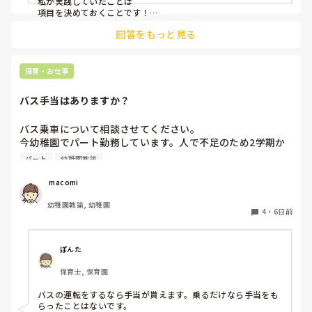
私が実践していたことは

項目を決めておくことです！

年齢で大体の発達や活動は決まっていると思うので💡

回答をもっと見る
例えば

・トイトレの進み方

・食事

・どんな遊びが好きか苦手か

保育・お仕事
などです！

バス手当はありますか？
それに加えて

その月に気になったことを付け加えるようにしていました！
バス乗車について相談させてください。

今幼稚園でパート勤務しています。人で不足のため2学期か
らはバスにも乗ってほしいと言われてます。同じパートの先
パート
幼稚園教諭
生は、バスに乗るならバス手当がないといけないと言い、結
果的にそう言うことを言わない私にバス乗車の話がやってき
 macomi
ました。バスに乗る場合はバス手当があるものなのでしょう
幼稚園教諭, 幼稚園
か？？？
4
・
6日前
ぽんた
保育士, 保育園
バスの運転をするなら手当が貰えます。乗るだけなら手当をも
らったことはないです。
