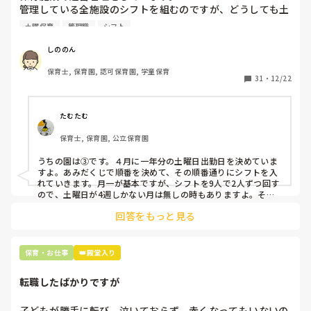
管理している全施設のシフトを組むのですが、どうしても土
曜保育だけは入れる方が少なく、いつも苦労しています。

土曜保育
管理職
シフト
応募の段階では皆、月1〜2回の土曜出勤があることに同意し
て入職しているはずですが、いざ勤務が始まると一日も土曜
しののん
出勤が出来ない方ばかりです。

保育士, 保育園, 認可保育園, 学童保育
31
・
12/22
そこで、

①土曜日の希望休は2日まで、と制限をかける

②毎月、必ず土曜保育に入ることのできる日を1日だけピッ
たむたむ
クアップしてもらう

保育士, 保育園, 公立保育園
③仮シフトが出た時、土曜出勤が難しければ自身で代わりの
人を交渉して見つけてもらう

うちの園は③です。４月に一年分の土曜日出勤日を決めていま
すよ。あみだくじで順番を決めて、その順番通りにシフトを入
上記のいずれかの対策を取り入れることを考えています。

れていきます。月一が基本ですが、シフトを9人で2人ずつ回す
ので、土曜日が4週しかない月は無しの時もありますよ。その
土曜日が出られない人は、同じシフト時間の人と自分で交代し
是非、現場の方の意見をお聞かせください。
回答をもっと見る
て貰い、主任に報告してます。
保育・お仕事
👑殿堂入り
転職したばかりですが
子どもが勝手に転び、泣いておらず、赤くなってもいないの