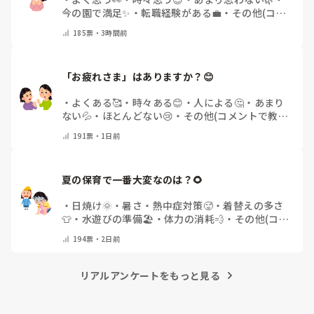
今の園で満足✨
・
転職経験がある💼
・
その他(コメ
ントで教えてください)
185
票・
3時間前
「お疲れさま」はありますか？😊
・
よくある🥰
・
時々ある😊
・
人による🤔
・
あまり
ない💦
・
ほとんどない😢
・
その他(コメントで教え
てください)
191
票・
1日前
夏の保育で一番大変なのは？🌻
・
日焼け🌞
・
暑さ・熱中症対策🥵
・
着替えの多さ
👕
・
水遊びの準備🏖️
・
体力の消耗💨
・
その他(コメ
ントで教えてください)
194
票・
2日前
リアルアンケートをもっと見る