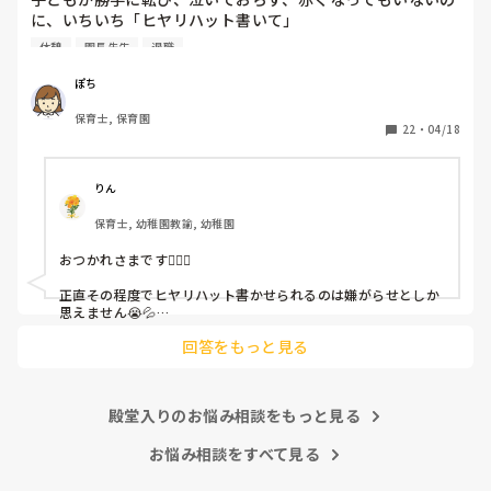
に、いちいち「ヒヤリハット書いて」

と書かされ

休憩
園長先生
退職
休憩時間に書くしかなく、辛いです

（そう言う本人は書かない）

ぽち
保育士, 保育園
しかも、上司に↑この内容でも

22
・
04/18
「どうしたらなくせるか」

ちゃんと考えて対策を練って書き込むようにと。

呼ばれて一緒に対策を考えさせられること多数

りん
保育士, 幼稚園教諭, 幼稚園
これだけで30〜40分拘束されて辛いです

おつかれさまです🙇🏻‍♀️

皆さんの園はどうですか?
正直その程度でヒヤリハット書かせられるのは嫌がらせとしか
思えません😭💦

他の先生方も同様のことをされているのでしょうか？

回答をもっと見る
あまりご無理されませんよう…😢
殿堂入りのお悩み相談をもっと見る
お悩み相談をすべて見る