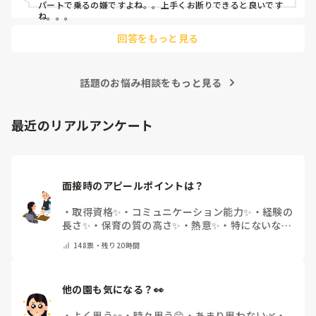
パートで乗るの嫌ですよね。。上手くお断りできると良いです
ね。。。
回答をもっと見る
話題のお悩み相談をもっと見る
最近のリアルアンケート
面接時のアピールポイントは？
・
取得資格✨
・
コミュニケーション能力✨
・
経験の
長さ✨
・
保育の質の高さ✨
・
熱意✨
・
特にないな
・
その他(コメントで教えて下さい)
148
票・
残り20時間
他の園も気になる？👀
・
よく思う👀
・
時々思う😊
・
あまり思わない🌿
・