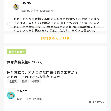
なところで周りに合わせてと言われた経験があります。なん
たむたむ
というか、できる量に対して自分の手を抜いているような気
保育士, 保育園, 公立保育園
がしてあまり納得いっていません。

保育園ってこんな感じなのでしょうか？元々営利企業に務め
あぁ〜頑張り屋が損する園ですね😅どの園もそんな感じではな
ていて、保育士には転職をしてなりました。保育業界の共通
いですよ、当たり前ではないです🙅‍♀️子どもの様子を端的にまと
認識とか、暗黙の了解があれば教えてください
めることも大事ですし、色々な視点で多角的に内容が増えてい
くのもアリだと思います、私は。なんか、たくさん書かなくて
いい理由が「周りに合わせるため」なのが気に障りますよね😓
回答をもっと見る
私は新人の頃、さかさんとは逆で、あまりに書く内容が少な過
ぎてよく怒られていました（笑）たくさん書ける自信なんて全
然無かったですよ。保育士20年目ですが、今でも書類は苦手で
す💧
保育・お仕事
保育業務負担について
保育業務で、アナログな作業はありますか？

あれば、それはどんな作業ですか？
児童表
要録
指導案
みみ先生
保育士, その他の職場
4
・
10/29