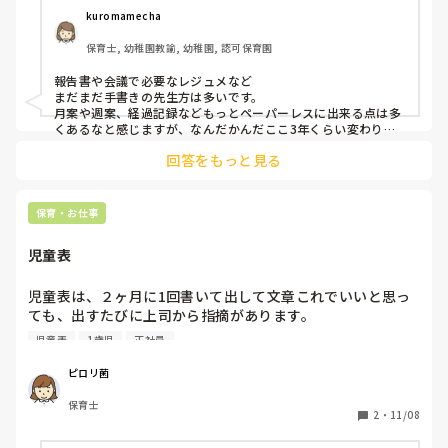
kuromamecha
保育士, 幼稚園教諭, 幼稚園, 認可保育園
報告書や会議で必要なレジュメなど

まだまだ手書きの先生方は多いです。

月案や週案、経過記録などもっとペーパーレスに出来る点は多
くあるなと感じますが、なんだかんだここ3年くらい変わりま
せん。。
回答をもっと見る
保育・お仕事
児童表
児童表は、２ヶ月に1回書いて出して文章これでいいと思っ
ても、出すたびに上司から指摘があります。

同じクラスの先生達に見せると、人それぞれの書き方がある
児童表
1歳児
正社員
からとOKしてもらいますが、どう違うのかわかりません。

同じクラスの先生は、指摘ないのに私だけあるのかわかりま
ピロリ菌
せん。

保育士
みなさんも、よくありますか？
2
・
11/08