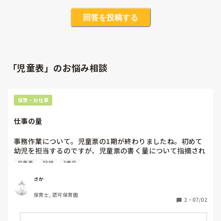
回答を投稿する
「児童表」のお悩み相談
保育・お仕事
仕事の量
事務作業について。児童票の1期が終わりましたね。初めて
幼児を担当するのですが、児童票の書く量について指摘され
ました。こどものことをなるべく記録に残しておきたいと思
児童表
記録
3歳児
って書いた私と、園としては監査などでこの量を標準にされ
るときつくなると言う理由で、もっと書く量を減らしてと言
さか
われました。また、例年幼児はあまり児童票の量は多く書か
保育士, 認可保育園
ないから（時間的な理由で書けない）ので周りに量を合わせ
2
・
07/02
て欲しいと言われました。

言いたいことは分からなくもないですが、以前も事務作業的