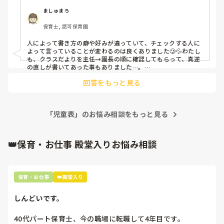
ましゅまろ
保育士, 認可保育園
人によって書き方の癖や好みが違っていて、チェックする人に
よって言っていることが変わるのは良くありました🥲💦わたし
も、クラスだよりを主任→園長の順に確認してもらって、真逆
の直しが書いてあった事もありました…。

回答をもっと見る
他の先生方との経験の差がどのくらいか分かりませんが、投稿
主さんも上司の方の書き方の好みを掴んできたら、だんだんと
指摘が減るのかも？と思いました(>_<)
「児童表」のお悩み相談をもっと見る
👑保育・お仕事 殿堂入りお悩み相談
保育・お仕事
👑殿堂入り
しんどいです。
40代パート保育士、今の職場に転職して4年目です。
