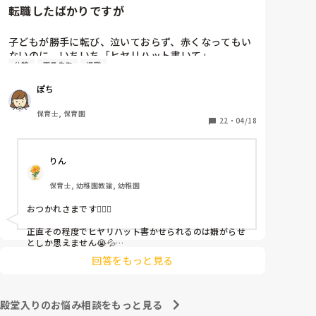
転職したばかりですが
子どもが勝手に転び、泣いておらず、赤くなってもい
ないのに、いちいち「ヒヤリハット書いて」

休憩
園長先生
退職
と書かされ

休憩時間に書くしかなく、辛いです

ぽち
（そう言う本人は書かない）

保育士, 保育園
しかも、上司に↑この内容でも

22
・
04/18
「どうしたらなくせるか」

ちゃんと考えて対策を練って書き込むようにと。

りん
呼ばれて一緒に対策を考えさせられること多数

保育士, 幼稚園教諭, 幼稚園
これだけで30〜40分拘束されて辛いです

おつかれさまです🙇🏻‍♀️

皆さんの園はどうですか?
正直その程度でヒヤリハット書かせられるのは嫌がらせ
としか思えません😭💦

他の先生方も同様のことをされているのでしょうか？

回答をもっと見る
あまりご無理されませんよう…😢
殿堂入りのお悩み相談をもっと見る