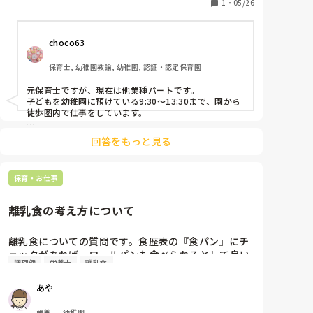
行った場所も進められ、私はいらないと返されたり、
1
・
05/26
足りないといれてと言われ、私も娘を幼稚園に通わ
せ、日数を減らしています。

choco63
もう少しして幼稚園に慣れたら、私は辞めて、短い時
間のパートか土日の保育園の派遣の仕事探すかな？と
保育士, 幼稚園教諭, 幼稚園, 認証・認定保育園
考えてます。お子様を幼稚園に預けパートしているか
た、どういう働きがいいか？アドバイス下さい!あと場
元保育士ですが、現在は他業種パートです。

所も近い場所か？と
子どもを幼稚園に預けている9:30〜13:30まで、園から
徒歩圏内で仕事をしています。

保育の世界が大好きですが、子どもの体調のこともあり
回答をもっと見る
退職し、転職･パートを選んでいます。

幼稚園に預けているとのことでしたので、近さは想像以
保育・お仕事
上に重要ポイントでした。周りのママさんたちは9〜16
時パートが多いように感じます！

離乳食の考え方について
幼稚園に慣れたり、将来就学する際にも仕事を変えやす
いのがパートの利点かなとも思っています。

離乳食についての質問です。食歴表の『食パン』にチ
良いお仕事先が見つかること、応援しています！
ェックがあれば、ロールパンも食べられるとして良い
調理師
栄養士
離乳食
でしょうか。職場内で意見が対立しています…。
あや
栄養士, 幼稚園