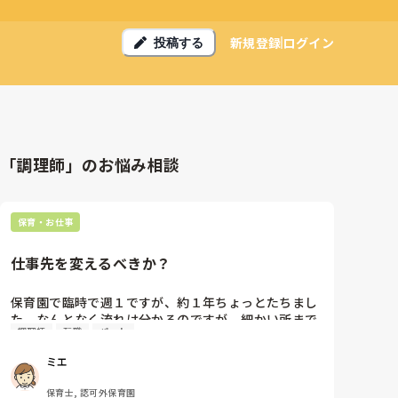
新規登録
ログイン
投稿する
「調理師」のお悩み相談
保育・お仕事
仕事先を変えるべきか？
保育園で臨時で週１ですが、約１年ちょっとたちまし
た。なんとなく流れは分かるのですが、細かい所まで
調理師
転職
パート
まだ知らず。社員が調理師いれて四人います、パート
のおばさんは、パート社員的な位置だから、私が仕事
ミエ
入ると削られるからなるべくなら、私はあまりいれら
れたくないかも？なので話すと私に転職とかヘルプで
保育士, 認可外保育園