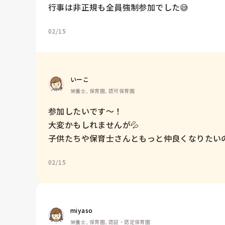
行事は非正規も全員強制参加でした😅
02/15
いーこ
栄養士, 保育園, 認可保育園
参加したいです〜！

大変かもしれませんが💦

子供たちや保育士さんともっと仲良くなりたい
02/15
miyaso
栄養士, 保育園, 認証・認定保育園