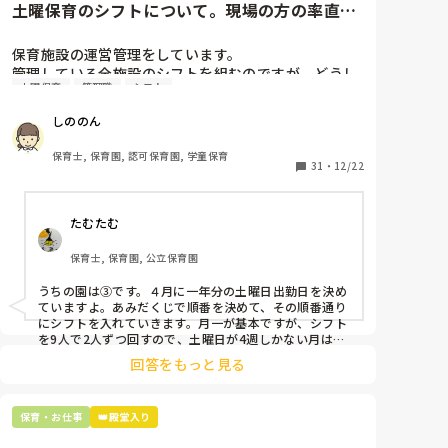
土曜保育のシフトについて。現場の方の率直な
意見を伺いたいです。
保育施設の運営管理をしています。

管理している全施設のシフトを組むのですが、どうし
土曜保育
管理職
シフト
ても土曜保育だけは入れる方が少なく、いつも苦労し
ています。

しののん
応募の段階では皆、月1〜2回の土曜出勤があることに
同意して入職しているはずですが、いざ勤務が始まる
保育士, 保育園, 認可保育園, 学童保育
と一日も土曜出勤が出来ない方ばかりです。

31
・
12/22
そこで、

たむたむ
①土曜日の希望休は2日まで、と制限をかける

②毎月、必ず土曜保育に入ることのできる日を1日だ
保育士, 保育園, 公立保育園
けピックアップしてもらう

③仮シフトが出た時、土曜出勤が難しければ自身で代
うちの園は③です。４月に一年分の土曜日出勤日を決め
わりの人を交渉して見つけてもらう

ていますよ。あみだくじで順番を決めて、その順番通り
にシフトを入れていきます。月一が基本ですが、シフト
上記のいずれかの対策を取り入れることを考えていま
を9人で2人ずつ回すので、土曜日が4週しかない月は無
しの時もありますよ。その土曜日が出られない人は、同
す。

回答をもっと見る
じシフト時間の人と自分で交代して貰い、主任に報告し
てます。
是非、現場の方の意見をお聞かせください。
保育・お仕事
👑殿堂入り