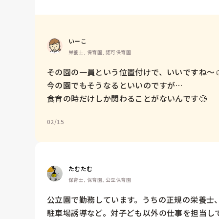
いーこ
栄養士, 保育園, 認可保育園
その園の一員という位置付けで、いいですね〜☺️
今の園でもそうなるといいのですが…

食育の時だけしか関わることがないんです🥲
02/15
たむたむ
保育士, 保育園, 公立保育園
公立園で勤務しています。うちの正規の栄養士
駐車場誘導など。対子ども以外の仕事を担当し