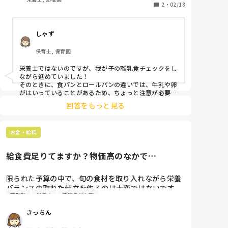
2
・
02/18
しゃず
保育士, 保育園
栄養士ではないのですが、我が子の離乳食チェックをし
ながら進めていました！

そのときに、食パンとロールパンの違いでは、牛乳や卵
がはいっていることがあるため、ちょっと注意が必要と
記載されていました。

回答をもっと見る
食べれることは食べれると思いますが、乳と卵のチェッ
クがあればより安心なのかな？と思います。
お金・給料
給食費足りてますか？物価高のなかで…
限られた予算の中で、旬の食材を取り入れながら栄養
バランスの取れた献立を作るのは大変ではないです
調理師
栄養士
認定こども園
か？なにか工夫されていることがあったら教えて下さ
い。
きっちん