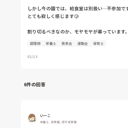
しかし今の園では、給食室は別扱い…不参加です
とても寂しく感じます🥲

割り切るべきなのか、モヤモヤが募っています
調理師
栄養士
発表会
運動会
保育士
02/13
6
件の回答
いーこ
栄養士, 保育園, 認可保育園