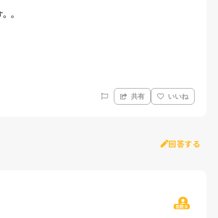
。。

。
共有
いいね
回答する
質問主