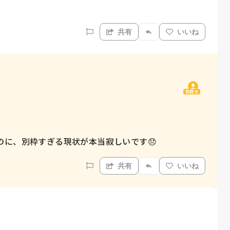
共有
いいね
質問主
のに、別枠すぎる現状が本当寂しいです😞
共有
いいね