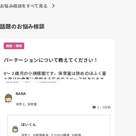
お悩み相談をすべて見る
話題のお悩み相談
施設・環境
パーテーションについて教えてください！
0〜２歳児の小規模園です。保育室は狭めのほふく室
と遊びや食事に使用する広めのスペースがあります。
環境構成
安全
小規模保育園
広すぎると走り回ったりして落ち着かないので、活動
によってパーテーションで仕切っています。このパー
NANA
テーションがウレタンのような素材で軽いので、ちょ
っと体が当たると倒れたり、つかまり立ちが不安定な
保育士, 保育園
子にとっては共倒れになったりで危険です。かと言っ
2
・
1日前
て固定してしまうと活動によって柔軟に移動すること
ができなくなってしまうし…以前勤務していた園では
ほいくん
しっかりした重いものを置いていましたが、移動が大
変で使い勝手が悪く、子どもがぶつかって倒れた時に
保育士, 幼稚園教諭, その他の職種, 幼稚園