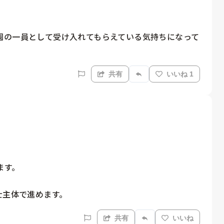
園の一員として受け入れてもらえている気持ちになって
共有
いいね 1
す。

士主体で進めます。
共有
いいね