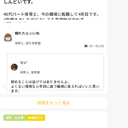
しんどいです。
40代パート保育士、今の職場に転職して4年目です。

4年働きましたがどうしても雰囲気が合わず

退職
パート
退職しようと思っています。

晴れたらいいね
周りの職員は、勤続10年以上から何十年という先生が
ほとんどです。

保育士, 認可保育園
保護者子どもの愚痴悪口が多く、

19
・
01/02
子どもの前でも

今で言う不適切保育も　

らい
仕方ないよね

もう何も言わずに

保育士, 保育園
子どもの言いなりになればいいんだね

などいう意見で…

辞めることは逃げではありませんよ。

よくない環境なら早目に違う職場に変えればいいと思い
上の先生に相談することは難しそうです。

ます。
主任は同じ考えですし、園長は不在のことが多いで
す。

回答をもっと見る
最後の職場にしようと思っていましたが

正直苦しい。

保育・お仕事
👑殿堂入り
辞めることは逃げ、と、過去辞めた人も何年も言われ