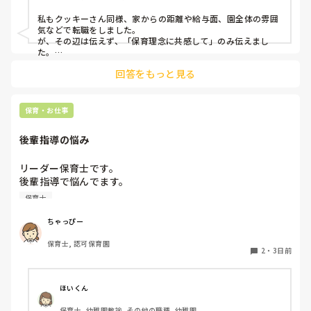
私もクッキーさん同様、家からの距離や給与面、園全体の雰囲
気などで転職をしました。

が、その辺は伝えず、「保育理念に共感して」のみ伝えまし
た。

あとは、自分の長所や得意なことが活かせそうだと感じたと伝
回答をもっと見る
保育・お仕事
後輩指導の悩み
リーダー保育士です。

後輩指導で悩んでます。

初めて年長を持つ後輩がいますが

保育士
初めての割にわからないことを聞きにこなかったり、聞かな
いで様子見てると直前になるまで何もアクションがなかった
ちゃっぴー
り

保育士, 認可保育園
他の職員に聞いてる様子もなくて

2
・
3日前
もう何考えてるんだかさっぱりです。

よほど自分に聞きづらいのか、聞く必要性さえ感じないの
ほいくん
か、もうよくわからないです。

保育士, 幼稚園教諭, その他の職種, 幼稚園