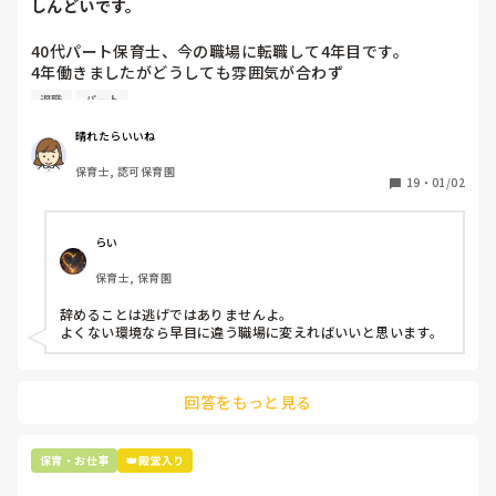
しんどいです。
40代パート保育士、今の職場に転職して4年目です。

4年働きましたがどうしても雰囲気が合わず

退職しようと思っています。

退職
パート
周りの職員は、勤続10年以上から何十年という先生がほとん
晴れたらいいね
どです。

保育士, 認可保育園
保護者子どもの愚痴悪口が多く、

19
・
01/02
子どもの前でも

今で言う不適切保育も　

仕方ないよね

らい
もう何も言わずに

保育士, 保育園
子どもの言いなりになればいいんだね

などいう意見で…

辞めることは逃げではありませんよ。

よくない環境なら早目に違う職場に変えればいいと思います。
上の先生に相談することは難しそうです。

主任は同じ考えですし、園長は不在のことが多いです。

回答をもっと見る
最後の職場にしようと思っていましたが

正直苦しい。

辞めることは逃げ、と、過去辞めた人も何年も言われ続けて
保育・お仕事
👑殿堂入り