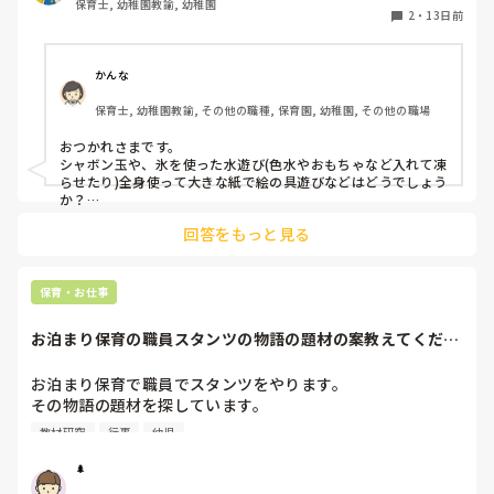
保育士, 幼稚園教諭, 幼稚園
2
・
13日前
かんな
保育士, 幼稚園教諭, その他の職種, 保育園, 幼稚園, その他の職場
おつかれさまです。

シャボン玉や、氷を使った水遊び(色水やおもちゃなど入れて凍
らせたり)全身使って大きな紙で絵の具遊びなどはどうでしょう
か？

毎日暑いですが、今ならではの遊び楽しめるといいですね！
回答をもっと見る
保育・お仕事
お泊まり保育の職員スタンツの物語の題材の案教えてくださ
い！
お泊まり保育で職員でスタンツをやります。

その物語の題材を探しています。

いい物語の題材がある方は教えて頂きたいです。

教材研究
行事
幼児
今案としてでてるのは、・ドラゴンボール

です！
🌲