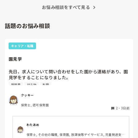
お悩み相談をすべて見る
話題のお悩み相談
キャリア・転職
園見学
先日、求人について問い合わせをした園から連絡があり、園
見学をすることになりました。

私としては求人に応募したという認識ですが、『園見学をご
履歴書
持ち物
転職
案内させていただきたいです』とのことで持ち物について質
問しましたが、見学なので特にありませんとのこと

クッキー
保育士, 認可保育園
このような場合は本当に見学だけで終了なのでしょうか？

2
・
3日前
それとも、やはり履歴書や職務経歴書を持参した方が良いの
でしょうか？
わたあめ
保育士, その他の職種, 保育園, 放課後等デイサービス, 児童発達支援