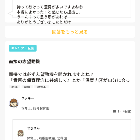
施設
持って行けって意見が多いですよね🥺

本当によかった！と感じたら提出し、

うーん？って思う所があれば

ありがとうございましたとだけ

伝えて個人情報の履歴書は渡さず帰ります🥺！

回答をもっと見る
一応、持参の準備だけはしときます！

キャリア・転職
面接の志望動機
面接では必ず志望動機を聞かれますよね？

『貴園の保育理念に共感して』とか『保育内容が自分に合っ
てると思いました』等々が多いかと思いますが、実際はどう
面接
転職
保育士
なのでしょうか？

私自身、園の雰囲気とか園の規模、保育内容は勘案しますが
クッキー
正直なところ、家から通いやすいか、給与はどうか…という
保育士, 認可保育園
ところに重きを置いています

1
・
4日前
もちろんそんなことは話せませんが

皆さんは、志望動機をどのように答えていますか？また、本
音はどうですか？
せきさん
保育士, 幼稚園教諭, 幼稚園