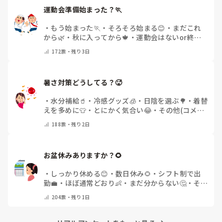
運動会準備始まった？🏃
・
もう始まった🏃
・
そろそろ始まる😊
・
まだこれ
から🌿
・
秋に入ってから🍁
・
運動会はないor終わ
った✨
・
その他(コメントで教えてください)
172
票・
残り3日
暑さ対策どうしてる？🥵
・
水分補給🥤
・
冷感グッズ🧊
・
日陰を選ぶ🌳
・
着替
えを多めに👕
・
とにかく気合い😂
・
その他(コメン
トで教えてください)
188
票・
残り2日
お盆休みありますか？🌻
・
しっかり休める😊
・
数日休み🌻
・
シフト制で出
勤💼
・
ほぼ通常どおり👶
・
まだ分からない🤔
・
その
他(コメントで教えてください)
204
票・
残り1日