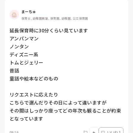
まーちゅ
保育士, 幼稚園教諭, 保育園, 幼稚園, 公立保育園
延長保育時に30分くらい見ています

アンパンマン

ノンタン

ディズニー系

トムとジェリー

昔話

童話や絵本などのもの

リクエストに応えたり

こちらで選んだりその日によって違いますが

その間はしっかり座ってどの年次も観ることが約束
09/16
いいね 1