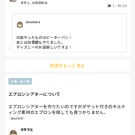
保育士, 幼稚園教諭
1
・
05/24
tanahara
以前やったものはピーターパン！

あとは白雪姫もやりました。

ディズニーのお話楽しいですよ！
回答をもっと見る
行事・出し物
エプロンシアターについて
エプロンシアターを作りたいのですがポケット付きのキルテ
ィング素材のエプロンを探しても見つかりません、

皆さんどこで買われていますか？
教材研究
保育学生