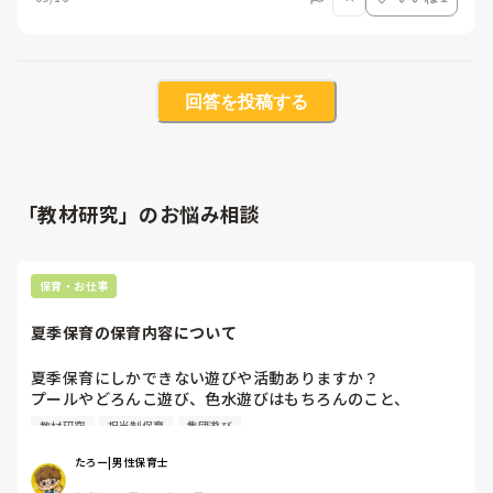
回答を投稿する
「教材研究」のお悩み相談
保育・お仕事
夏季保育の保育内容について
夏季保育にしかできない遊びや活動ありますか？

プールやどろんこ遊び、色水遊びはもちろんのこと、

他に楽しい遊びありますか？年齢児問わず幅広く教えていた
教材研究
担当制保育
集団遊び
だけると助かります。よろしくお願いします？
たろー|男性保育士