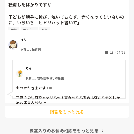
転職したばかりですが
子どもが勝手に転び、泣いておらず、赤くなってもいないの
に、いちいち「ヒヤリハット書いて」

と書かされ

休憩
園長先生
退職
休憩時間に書くしかなく、辛いです

（そう言う本人は書かない）

ぽち
保育士, 保育園
しかも、上司に↑この内容でも

22
・
04/18
「どうしたらなくせるか」

ちゃんと考えて対策を練って書き込むようにと。

呼ばれて一緒に対策を考えさせられること多数

りん
保育士, 幼稚園教諭, 幼稚園
これだけで30〜40分拘束されて辛いです

おつかれさまです🙇🏻‍♀️

皆さんの園はどうですか?
正直その程度でヒヤリハット書かせられるのは嫌がらせとしか
思えません😭💦

他の先生方も同様のことをされているのでしょうか？

回答をもっと見る
あまりご無理されませんよう…😢
殿堂入りのお悩み相談をもっと見る