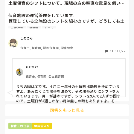
土曜保育のシフトについて。現場の方の率直な意見を伺いた
いです。
保育施設の運営管理をしています。

管理している全施設のシフトを組むのですが、どうしても土
曜保育だけは入れる方が少なく、いつも苦労しています。

土曜保育
管理職
シフト
応募の段階では皆、月1〜2回の土曜出勤があることに同意し
て入職しているはずですが、いざ勤務が始まると一日も土曜
しののん
出勤が出来ない方ばかりです。

保育士, 保育園, 認可保育園, 学童保育
31
・
12/22
そこで、

①土曜日の希望休は2日まで、と制限をかける

②毎月、必ず土曜保育に入ることのできる日を1日だけピッ
たむたむ
クアップしてもらう

保育士, 保育園, 公立保育園
③仮シフトが出た時、土曜出勤が難しければ自身で代わりの
人を交渉して見つけてもらう

うちの園は③です。４月に一年分の土曜日出勤日を決めていま
すよ。あみだくじで順番を決めて、その順番通りにシフトを入
上記のいずれかの対策を取り入れることを考えています。

れていきます。月一が基本ですが、シフトを9人で2人ずつ回す
ので、土曜日が4週しかない月は無しの時もありますよ。その
土曜日が出られない人は、同じシフト時間の人と自分で交代し
是非、現場の方の意見をお聞かせください。
回答をもっと見る
て貰い、主任に報告してます。
保育・お仕事
👑殿堂入り