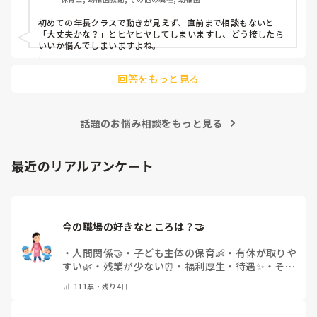
対応にも悩みます。
初めての年長クラスで動きが見えず、直前まで相談もないと
「大丈夫かな？」とヒヤヒヤしてしまいますし、どう接したら
いいか悩んでしまいますよね。

後輩側は「何が分からないかも分からない状態」だったり、
回答をもっと見る
「こんなこと聞いたら迷惑かな」と抱え込んでいるケースがと
ても多いです。

待つスタイルから一歩踏み出して、リーダー側から「〇〇の
話題のお悩み相談をもっと見る
件、どこまで進んだ？」「困ってることない？」と具体的に声
をかけて進捗を確認する仕組みを作ってみてください。

「毎日夕方に5分だけ進捗確認の時間を取る」などルール化し
最近のリアルアンケート
てしまうと、後輩も質問しやすくなりますよ。一人で抱え込ま
ず、声をかけやすい雰囲気作りから試してみてくださいね。
今の職場の好きなところは？🤝 
・
人間関係🤝
・
子ども主体の保育👶
・
有休が取りや
すい🌿
・
残業が少ない⏰
・
福利厚生・待遇✨
・
その
他(コメントで教えてください)
111
票・
残り4日