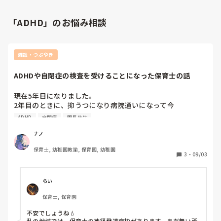
「ADHD」のお悩み相談
雑談・つぶやき
ADHDや自閉症の検査を受けることになった保育士の話
現在5年目になりました。

2年目のときに、抑うつになり病院通いになって今

ADHD
自閉症
園長先生
色々と思うことがあり、ADHDや自閉症の検査になりまし
た。

ナノ
検査結果待ちですが、結果が出てADHDや自閉症と診断を受
保育士, 幼稚園教諭, 保育園, 幼稚園
けた場合、職場に報告するほうがいいのでしょうか？(そも
3
・
09/03
そも抑うつやその他診断計3つを園長にも伝えられずにいま
す)

また、保育士を続けていくことはできるのでしょうか？

らい
保育士, 保育園
検査をしたあとから、不安で仕方なく、どうするべきかわか
らず困っています。
不安でしょうね💧

私の地域では、保育士の神経発達症枠があります。まだ無い所