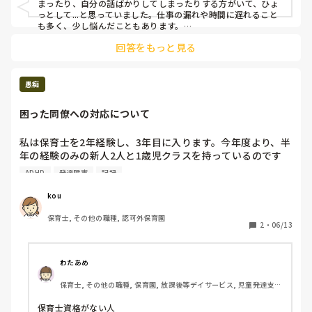
まったり、自分の話ばかりしてしまったりする方がいて、ひょ
っとして...と思っていました。仕事の漏れや時間に遅れること
も多く、少し悩んだこともあります。

なんとなく周りも気づいていて、ちからのある先生のクラスに
回答をもっと見る
入ったりしてましたが、大変そうでしたね。。ご本人は一生懸
命な方ではあったのですが、どうしても周りからは疎まれてし
まい、複雑な気持ちでした。
愚痴
困った同僚への対応について
私は保育士を2年経験し、3年目に入ります。今年度より、半
年の経験のみの新人2人と1歳児クラスを持っているのです
が、その内の1人が失礼ですが恐らく発達障害かなにか持っ
ADHD
発達障害
記録
ているようで、何度言っても忘れてしまうのかしばらくする
と同じ間違いを何度も起こします。

kou
また、身体の使い方もとても下手なようで、子どもへのサポ
保育士, その他の職種, 認可外保育園
ートも力が強かったり、抱っこが変だったりと、保育者とし
2
・
06/13
ても致命的です。

ちなみに2人とも保育士資格はありませんし、30代後半で歳
わたあめ
上です。

保育士, その他の職種, 保育園, 放課後等デイサービス, 児童発達支援
施設
一瞬でも目を離すとその人自身が子どもへの不注意で危険に
保育士資格がない人
