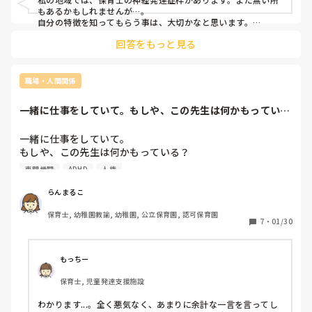
もあるかもしれませんが…。

自分の特徴を知ってもらう事は、大切かなと思います。

まず、園長には話した方がいいかと思いますよ。

回答をもっと見る
保育士に関わらず、周りの人に知っていてもらう事は、あなた
の仕事のやり易さにも繋がると思います。
職場・人間関係
一緒に仕事をしていて。もしや、この先生は何かもってい
る？ADHDではな...
一緒に仕事をしていて。

もしや、この先生は何かもっている？

ADHDではないのか？？

専門機関
ADHD
人権
などと思って仕事をされた方、されている方はいます
か？？　

らんまるこ
自分がそうです。や

保育士, 幼稚園教諭, 幼稚園, 公立保育園, 認可保育園
実際に診断を受けたり

7
・
01/30
その後診断されていたなど

一緒に働いている方はどのように配慮されているのか

もっちー
職場の理解はあるのか。　

保育士, 児童発達支援施設
参考に聞かせて頂きたいです。
わかります...。全く悪気なく、あまりに余計な一言を言ってし