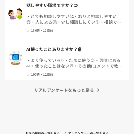
話しやすい職場ですか？🤝
・
とても相談しやすい🥰
・
わりと相談しやすい
😊
・
人による🤔
・
少し相談しにくい💦
・
相談でき
る人が少ない😢
・
その他(コメントで教えてくださ
186
票・
11日前
い)
AI使ったことありますか？🤖
・
よく使っている✨
・
たまに使う😊
・
興味はある
👀
・
使ったことはない💭
・
その他(コメントで教え
てください)
193
票・
12日前
リアルアンケートをもっと見る
お悩み相談の一覧を見る
リアルアンケートの一覧を見る