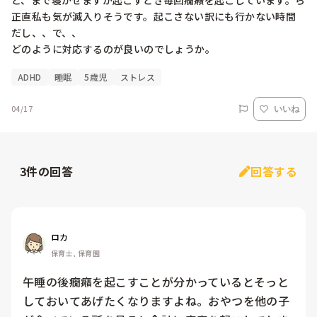
と、まで寝かせますが起こすとき毎回癇癪を起こしています。ら
正直私も気が滅入りそうです。起こさない訳にも行かない時間
だし、、で、、

どのように対応するのが良いのでしょうか。
ADHD
睡眠
5歳児
ストレス
04/17
いいね
3
件の回答
回答する
ロカ
保育士, 保育園
午睡の後癇癪を起こすことが分かっているとそっと
しておいてあげたくなりますよね。おやつを他の子