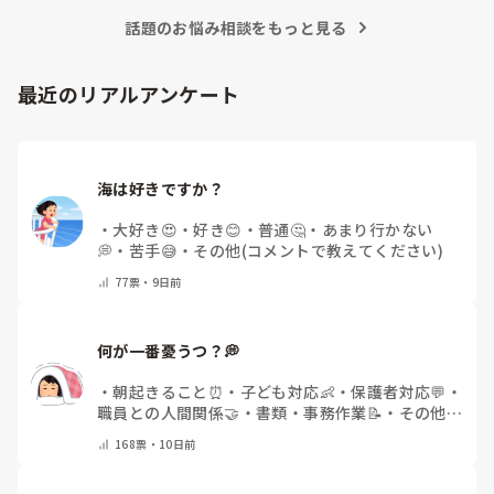
話題のお悩み相談をもっと見る
最近のリアルアンケート
海は好きですか？
・
大好き😍
・
好き😊
・
普通🤔
・
あまり行かない
💭
・
苦手😅
・
その他(コメントで教えてください)
77
票・
9日前
何が一番憂うつ？💭
・
朝起きること⏰
・
子ども対応👶
・
保護者対応💬
・
職員との人間関係🤝
・
書類・事務作業📝
・
その他
(コメントで教えてください)
168
票・
10日前