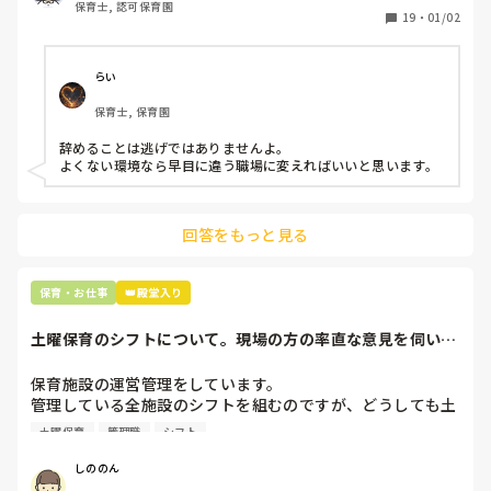
保育士, 認可保育園
保護者子どもの愚痴悪口が多く、

19
・
01/02
子どもの前でも

今で言う不適切保育も　

仕方ないよね

らい
もう何も言わずに

保育士, 保育園
子どもの言いなりになればいいんだね

などいう意見で…

辞めることは逃げではありませんよ。

よくない環境なら早目に違う職場に変えればいいと思います。
上の先生に相談することは難しそうです。

主任は同じ考えですし、園長は不在のことが多いです。

回答をもっと見る
最後の職場にしようと思っていましたが

正直苦しい。

辞めることは逃げ、と、過去辞めた人も何年も言われ続けて
保育・お仕事
👑殿堂入り
土曜保育のシフトについて。現場の方の率直な意見を伺いた
いです。
保育施設の運営管理をしています。

管理している全施設のシフトを組むのですが、どうしても土
曜保育だけは入れる方が少なく、いつも苦労しています。

土曜保育
管理職
シフト
応募の段階では皆、月1〜2回の土曜出勤があることに同意し
て入職しているはずですが、いざ勤務が始まると一日も土曜
しののん
出勤が出来ない方ばかりです。
