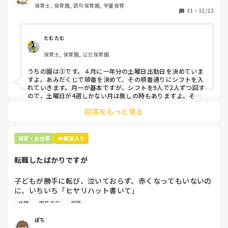
保育士, 保育園, 認可保育園, 学童保育
31
・
12/22
そこで、

①土曜日の希望休は2日まで、と制限をかける

②毎月、必ず土曜保育に入ることのできる日を1日だけピッ
たむたむ
クアップしてもらう

保育士, 保育園, 公立保育園
③仮シフトが出た時、土曜出勤が難しければ自身で代わりの
人を交渉して見つけてもらう

うちの園は③です。４月に一年分の土曜日出勤日を決めていま
すよ。あみだくじで順番を決めて、その順番通りにシフトを入
上記のいずれかの対策を取り入れることを考えています。

れていきます。月一が基本ですが、シフトを9人で2人ずつ回す
ので、土曜日が4週しかない月は無しの時もありますよ。その
土曜日が出られない人は、同じシフト時間の人と自分で交代し
是非、現場の方の意見をお聞かせください。
回答をもっと見る
て貰い、主任に報告してます。
保育・お仕事
👑殿堂入り
転職したばかりですが
子どもが勝手に転び、泣いておらず、赤くなってもいないの
に、いちいち「ヒヤリハット書いて」

と書かされ

休憩
園長先生
退職
休憩時間に書くしかなく、辛いです

（そう言う本人は書かない）

ぽち