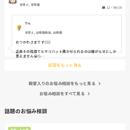
保育士, 保育園
しかも、上司に↑この内容でも

22
・
04/18
「どうしたらなくせるか」

ちゃんと考えて対策を練って書き込むようにと。

呼ばれて一緒に対策を考えさせられること多数

りん
保育士, 幼稚園教諭, 幼稚園
これだけで30〜40分拘束されて辛いです

おつかれさまです🙇🏻‍♀️

皆さんの園はどうですか?
正直その程度でヒヤリハット書かせられるのは嫌がらせとしか
思えません😭💦

他の先生方も同様のことをされているのでしょうか？

回答をもっと見る
あまりご無理されませんよう…😢
殿堂入りのお悩み相談をもっと見る
お悩み相談をすべて見る
話題のお悩み相談
保育・お仕事