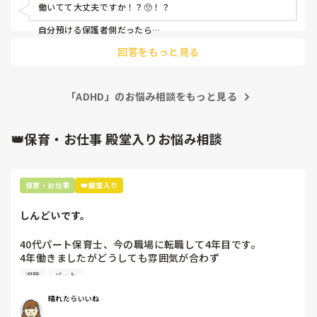
晒したりしてるので、子どもを見つつ、その人の動向を見つ
働いてて大丈夫ですか！？🥺！？

つとなるとかなり疲弊しています。

上司は今年一年は人手不足からその人には働いて欲しいらし
自分預ける保護者側だったら

イヤなんですけど🥺、！

く、私に対応は任せきりです。

回答をもっと見る
（その方は4月にドアに子どもの指を挟む問題も起こしてい
子育て支援員とかの資格は持ってるんですよね、？

ますが、辞める気はないようです。）

正直毎日やらかされるのでかなりストレスが溜まっており、
なんかやらかしそうだし、

もう1人の新人の面倒も見ないといけない、子どもも見ない
「ADHD」のお悩み相談をもっと見る
その人を雇い続ける！と

といけないという状況で大変です。

上が言うなら、

自分が辞めるかな、。🥺

👑保育・お仕事 殿堂入りお悩み相談
事務作業を任すにも、不注意で失敗をよくするし、（そもそ
普通に考えられない‥😭！！

も資格がないので保育者としての目線で書類も書けませ
ん。）はさみでまっすぐ線を切れないので準備物も任せられ
ませんし、保護者対応もできません。

保育・お仕事
👑殿堂入り
報連相をして欲しいと言ってもありません。（何かを頼んで
も私が結果を聞くまで言いません。）

しんどいです。
とりあえず子どもが危なくないように見ててください、と言
って見守りをお願いしていますが、いつも子どもを追いかけ
40代パート保育士、今の職場に転職して4年目です。

まわしているので全体を見れていないです。（何回も注意し
4年働きましたがどうしても雰囲気が合わず

てます。）

退職しようと思っています。

どうやって指導したらいいのか、心づもりをどうしたらいい
退職
パート
のか、なんでもいいのでアドバイスいただけたら嬉しいで
周りの職員は、勤続10年以上から何十年という先生がほとん
す。
晴れたらいいね
どです。
