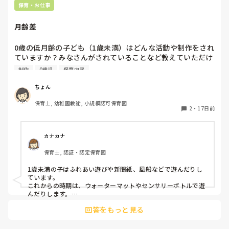
保育・お仕事
月齢差
0歳の低月齢の子ども（1歳未満）はどんな活動や制作をされ
ていますか？みなさんがされていることなど教えていただけ
れば嬉しいです。　

制作
0歳児
保育内容
また日誌を書く際に、月齢差が大きく活動が分かれることが
多い場合、どのように書いておられますか？
ちょん
保育士, 幼稚園教諭, 小規模認可保育園
2
・
17日前
カナカナ
保育士, 認証・認定保育園
1歳未満の子はふれあい遊びや新聞紙、風船などで遊んだりし
ています。

これからの時期は、ウォーターマットやセンサリーボトルで遊
んだりします。

日誌については、低月齢の子は…高月齢の子は…とそれぞれ書
回答をもっと見る
いています。環境の作り方や配慮についてはまとめて書いたり
もしています。、