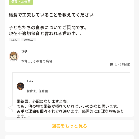
る方が大切にしてもらえるのではないかと思っています。
保育・お仕事
給食で工夫していることを教えてください
子どもたちの食事についてご質問です。

現在不適切保育と言われる世の中、、

苦手な食べ物を食べさせるのも不適切、だからと言って食べ
給食
保育士
させないのも不適切、と聞いて毎日色々と考えながら給食の
時間を過ごしています。現在は苦手な食べ物は最初から少し
さや
減らして提供しています。また、全く食べないことには無理
保育士, その他の職場
強いせず結局残しています。しかし子どもによっては本当に
2
・
18日前
食べなくて栄養面が心配になってしまいます。（これから暑
くなるので余計に、、）皆さんはどのように工夫して食事介
助や声掛けをしていますか？
らい
保育士, 保育園
栄養面、心配になりますよね。

でも、他の物で栄養が摂れていればいいのかなと思います。

苦手な理由も個々それぞれ違います。感覚的に無理な物もあり
ます。

その子に合わせて、減らしたら食べられる。一欠片だけ食べ
回答をもっと見る
る。ペロっとする。などスローステップでやっています。

集団生活の中で、お友達が美味しそうに食べていたから食べれ
る様になる事もあります。