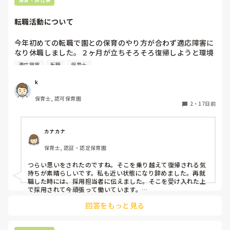
転職活動について
今年初めての転職で園との保育のやり方が合わず適応障害に
なり休職しました。２ヶ月が立ちそろそろ復帰しようと環境
を変え転職活動をしていますが、皆さんは転職活動の際、適
適応障害
転職
保育士
応障害のことを採用担当者に話されて転職しましたか？
k
保育士, 認可保育園
2
・
17日前
カナカナ
保育士, 認証・認定保育園
つらい思いをされたのですね。そこを乗り越えて復帰される気
持ちが素晴らしいです。私も近い状態になり辞めました。再就
職した時には、採用担当者に伝えました。そこを受け入れた上
で採用されて今頑張って働いています。

上司はどのように私のことを考えてるかは分かりませんが、他
回答をもっと見る
の職員に精神的に弱い子がいますが、その子に対してしっかり
様子を見てるし、ケアが必要な時は休ませたりもしてるのを見
てますので、私の考えとしては状態を分かって採用してもらえ