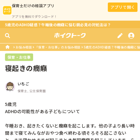
保育士
だけの相談アプリ
アプリで開く
アプリを無料でダウンロード！
5歳児のADHD疑惑？午睡後の癇癪に悩む親必見の対処法は？
お悩み相談
「保育・お仕事」のお悩み相談
5歳児のADHD疑惑？午睡後の癇癪に
保育・お仕事
寝起きの癇癪
いちご
保育士, 公立保育園
5歳児

ADHDの可能性がある子どもについて

午睡おき、起きたくないと癇癪を起こします。他の子より長い時
間まで寝てみんながおやつ食べ終わる頃そろそろ起こさない