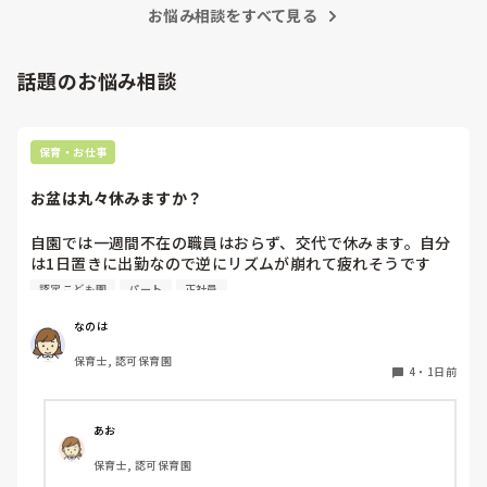
お悩み相談をすべて見る
話題のお悩み相談
保育・お仕事
お盆は丸々休みますか？
自園では一週間不在の職員はおらず、交代で休みます。自分
は1日置きに出勤なので逆にリズムが崩れて疲れそうです
(^^;)

認定こども園
パート
正社員
皆さんの園はいかがですか？
なのは
保育士, 認可保育園
4
・
1日前
あお
保育士, 認可保育園