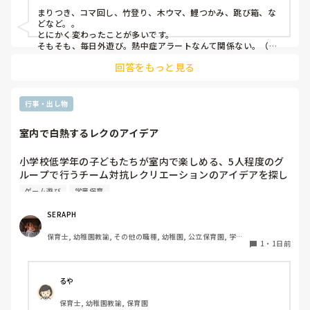
まりつき、コマ回し、竹登り、木ウマ、鯉つかみ、跳び箱、な
どなど。。

とにかく変わったことが多いです。

そもそも、毎日外遊び。熱中症アラートなんて関係ない。（日
陰作りや、水撒きなどで工夫はしていますが。。）
回答をもっと見る
行事・出し物
室内で白熱するレクのアイデア
小学校低学年の子どもたちが室内で楽しめる、5人程度のグ
ループで行うチーム対抗レクリエーションのアイデアを探し
ています。今回は夏休みの特別イベントとして実施するた
ゲーム遊び
学童保育
め、普段の遊びよりも少し特別感があり、みんなで熱狂でき
るものを探しています。現場の準備に手間がかかりすぎず、
SERAPH
子どもたちが夢中になれるおすすめのゲームがあればぜひ教
保育士, 幼稚園教諭, その他の職種, 幼稚園, 公立保育園, 学童
えてください。
1
・
1日前
保育
るや
保育士, 幼稚園教諭, 保育園