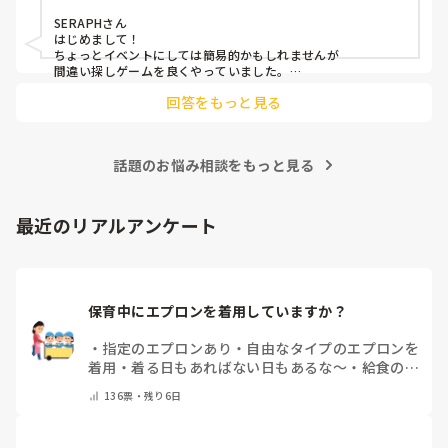
SERAPHさん

はじめまして！

ちょっとイベントにしては簡易的かもしれませんが

間違い探しゲームを良くやっていました。

回答をもっと見る
・チーム分けする

・前に出る人を1人決める

・間違い探しの個数を伝えて使う道具を集めてもらう

・相談タイム(人数によりますが4人グループくらいで3-4分？)

話題のお悩み相談をもっと見る
【ゲーム開始】

・ひとりが前に出て

観客にその姿を覚えてもらう

最近のリアルアンケート
(ここですでに装飾しています)

・一旦袖へ戻り、間違い探しのセッティング(髪型を変える、衣
装替え、服の袖を捲っている、靴下が変わっている、洗濯バサ
ミがついている等)

・再度前へ出て最初に出た時との間違いを探してもらう。

保育中にエプロンを着用していますか？
ぜんぶ見つからなければ作戦勝ち。

制限時間もありつつ、ぜんぶ当たるまでのタイムでチーム対抗
・
指定のエプロンあり
・
自由なタイプのエプロンを
にしたりと繰り返すうちに子どもたちと相談しながらアレンジ
着用
・
着る日もあればない日もあるな～
・
給食のと
して楽しみましたよ。

きだけだけ
・
ほとんど着ないよ
・
その他(コメント
136
票・
残り6日
で教えてください)
参考になれば。。