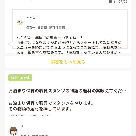
よろしくお願いします。
2
・
07/01
とと先生
保育士, 保育園, 認可保育園
ひらがな…年長児の壁の一つですね…！

自分ごとになりますが名前を読むからスタートして次に給食の
メニューを読むができるようになってきた段階で、気持ちを伝
える手紙を書くを始めます。「気持ち」っていろんなひらがな
を使わなくてはならないので、ひらがな表を見たり、保育士が
回答をもっと見る
書いた手本を見て、自分で表現していく作業を繰り返して、ひ
らがなはだいたい2.3ヶ月くらいでスラスラ読めたり、卒園近
くにはみんな大体の文章は自分でかけるようにはなっていまし
た。

保育・お仕事
ただ、個人差もあり書くのが難しい子は小学校のドリルのよう
に薄い字をなぞる、ゲーム感覚でひらがなを書いていくなどし
お泊まり保育の職員スタンツの物語の題材の案教えてくださ
ていきましたね！参考になるかは分かりませんが…互いに頑張
い！
っていきましょう！
お泊まり保育で職員でスタンツをやります。

その物語の題材を探しています。

いい物語の題材がある方は教えて頂きたいです。

教材研究
行事
幼児
今案としてでてるのは、・ドラゴンボール

です！
🌲
保育士, 幼稚園教諭