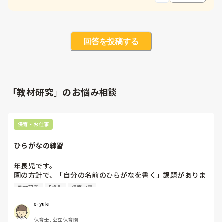
回答を投稿する
「教材研究」のお悩み相談
保育・お仕事
ひらがなの練習
年長児です。

園の方針で、「自分の名前のひらがなを書く」課題がありま
す。個人差があり、字を書く事が難しい子が多くいます。

教材研究
5歳児
保育内容
キレイに書く事は求めていません。難しい子どもがやってみ
よう！と思える促し、道具などあれば教えていただきたいで
e-yuki
す。

保育士, 公立保育園