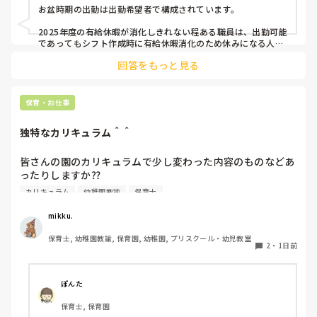
お盆時期の出勤は出勤希望者で構成されています。

2025年度の有給休暇が消化しきれない程ある職員は、出勤可能
であってもシフト作成時に有給休暇消化のため休みになる人が
多いです。

回答をもっと見る
短時間パートの人も基本お休みです。
保育・お仕事
独特なカリキュラム＾＾
皆さんの園のカリキュラムで少し変わった内容のものなどあ
ったりしますか⁇

カリキュラム
幼稚園教諭
保育士
うちの園では、茶道・パソコン・読書会・お茶会（年長女児
のみ）・乾布摩擦（年中組以上児が体育の時間に体操服の上
mikku.
から行っています）があります。

保育士, 幼稚園教諭, 保育園, 幼稚園, プリスクール・幼児教室
2
・
1日前
ユニークだったり少し独特なものなどがあれば知りたいです
♪
ぽんた
保育士, 保育園