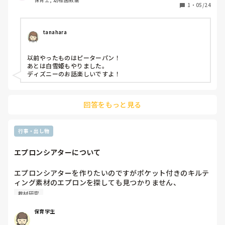
1
・
05/24
tanahara
以前やったものはピーターパン！

あとは白雪姫もやりました。

ディズニーのお話楽しいですよ！
回答をもっと見る
行事・出し物
エプロンシアターについて
エプロンシアターを作りたいのですがポケット付きのキルテ
ィング素材のエプロンを探しても見つかりません、

皆さんどこで買われていますか？
教材研究
保育学生