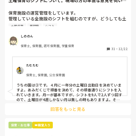
土曜保育のシフトについて。現場の方の率直な意見を伺いた
いです。
保育施設の運営管理をしています。

管理している全施設のシフトを組むのですが、どうしても土
曜保育だけは入れる方が少なく、いつも苦労しています。

土曜保育
管理職
シフト
応募の段階では皆、月1〜2回の土曜出勤があることに同意し
て入職しているはずですが、いざ勤務が始まると一日も土曜
しののん
出勤が出来ない方ばかりです。

保育士, 保育園, 認可保育園, 学童保育
31
・
12/22
そこで、

①土曜日の希望休は2日まで、と制限をかける

②毎月、必ず土曜保育に入ることのできる日を1日だけピッ
たむたむ
クアップしてもらう

保育士, 保育園, 公立保育園
③仮シフトが出た時、土曜出勤が難しければ自身で代わりの
人を交渉して見つけてもらう

うちの園は③です。４月に一年分の土曜日出勤日を決めていま
すよ。あみだくじで順番を決めて、その順番通りにシフトを入
上記のいずれかの対策を取り入れることを考えています。

れていきます。月一が基本ですが、シフトを9人で2人ずつ回す
ので、土曜日が4週しかない月は無しの時もありますよ。その
土曜日が出られない人は、同じシフト時間の人と自分で交代し
是非、現場の方の意見をお聞かせください。
回答をもっと見る
て貰い、主任に報告してます。
保育・お仕事
👑殿堂入り