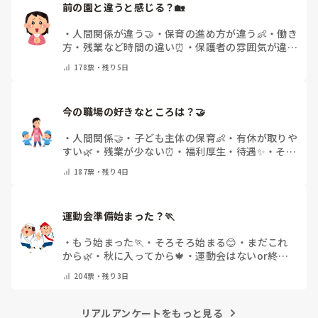
前の園と違うと感じる？🏡
・
人間関係が違う🤝
・
保育の進め方が違う👶
・
働き
方・残業など時間の違い⏰
・
保護者の雰囲気が違う
💬
・
給料が違う
・
転職経験なし
・
その他(コメント
178
票・
残り5日
で教えてください)
今の職場の好きなところは？🤝 
・
人間関係🤝
・
子ども主体の保育👶
・
有休が取りや
すい🌿
・
残業が少ない⏰
・
福利厚生・待遇✨
・
その
他(コメントで教えてください)
187
票・
残り4日
運動会準備始まった？🏃
・
もう始まった🏃
・
そろそろ始まる😊
・
まだこれ
から🌿
・
秋に入ってから🍁
・
運動会はないor終わ
った✨
・
その他(コメントで教えてください)
204
票・
残り3日
リアルアンケートをもっと見る