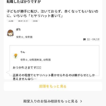
転職したばかりですが
子どもが勝手に転び、泣いておらず、赤くなってもいないの
に、いちいち「ヒヤリハット書いて」

と書かされ

休憩
園長先生
退職
休憩時間に書くしかなく、辛いです

（そう言う本人は書かない）

ぽち
保育士, 保育園
しかも、上司に↑この内容でも

22
・
04/18
「どうしたらなくせるか」

ちゃんと考えて対策を練って書き込むようにと。

呼ばれて一緒に対策を考えさせられること多数

りん
保育士, 幼稚園教諭, 幼稚園
これだけで30〜40分拘束されて辛いです

おつかれさまです🙇🏻‍♀️

皆さんの園はどうですか?
正直その程度でヒヤリハット書かせられるのは嫌がらせとしか
思えません😭💦

他の先生方も同様のことをされているのでしょうか？

回答をもっと見る
あまりご無理されませんよう…😢
殿堂入りのお悩み相談をもっと見る