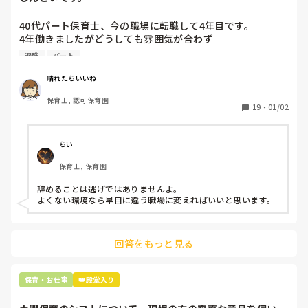
40代パート保育士、今の職場に転職して4年目です。

4年働きましたがどうしても雰囲気が合わず

退職しようと思っています。

退職
パート
周りの職員は、勤続10年以上から何十年という先生がほとん
晴れたらいいね
どです。

保育士, 認可保育園
保護者子どもの愚痴悪口が多く、

19
・
01/02
子どもの前でも

今で言う不適切保育も　

仕方ないよね

らい
もう何も言わずに

保育士, 保育園
子どもの言いなりになればいいんだね

などいう意見で…

辞めることは逃げではありませんよ。

よくない環境なら早目に違う職場に変えればいいと思います。
上の先生に相談することは難しそうです。

主任は同じ考えですし、園長は不在のことが多いです。

回答をもっと見る
最後の職場にしようと思っていましたが

正直苦しい。

辞めることは逃げ、と、過去辞めた人も何年も言われ続けて
保育・お仕事
👑殿堂入り