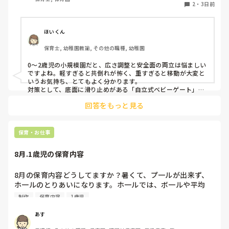
す。かと言って固定してしまうと活動によって柔軟に移動す
2
・
3日前
ることができなくなってしまうし…以前勤務していた園では
しっかりした重いものを置いていましたが、移動が大変で使
い勝手が悪く、子どもがぶつかって倒れた時に怖い思いをし
ほいくん
ました。

保育士, 幼稚園教諭, その他の職種, 幼稚園
皆さんの園ではどんなもので工夫されていますか？
0〜2歳児の小規模園だと、広さ調整と安全面の両立は悩ましい
ですよね。軽すぎると共倒れが怖く、重すぎると移動が大変と
いうお気持ち、とてもよく分かります。

対策として、底面に滑り止めがある「自立式ベビーゲート」な
ら、つかまり立ちでも倒れにくく移動も楽でおすすめです。ま
回答をもっと見る
た、ストッパー付きキャスターをつけたロー棚を仕切りにすれ
ば、倒れず収納にもなって一石二鳥です。

今のウレタン製を活かすなら、壁や固定家具で挟む配置にした
り、脚元に水入りペットボトルなどの重りを付けて補強してみ
保育・お仕事
てくださいね。安全で使いやすい方法が見つかるよう応援して
8月.1歳児の保育内容
8月の保育内容どうしてますか？暑くて、プ一ルが出来ず、
ホ一ルのとりあいになります。ホ一ルでは、ボ一ルや平均
台、風船で遊んでいます。製作で、うちわや望遠鏡や風鈴🎐
制作
保育内容
1歳児
製作をしたりしますが、なかなか、集中できません。1歳児
クラスです、玩具で遊ばせながら、何人かずつよんで、やっ
あす
ています。何か、いいアイデアや、工夫など、何でもいいの