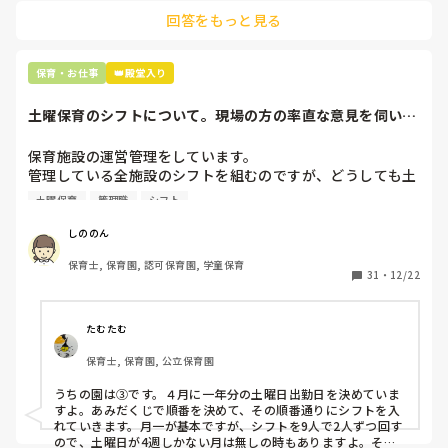
回答をもっと見る
最後の職場にしようと思っていましたが

正直苦しい。

辞めることは逃げ、と、過去辞めた人も何年も言われ続けて
保育・お仕事
👑殿堂入り
土曜保育のシフトについて。現場の方の率直な意見を伺いた
いです。
保育施設の運営管理をしています。

管理している全施設のシフトを組むのですが、どうしても土
曜保育だけは入れる方が少なく、いつも苦労しています。

土曜保育
管理職
シフト
応募の段階では皆、月1〜2回の土曜出勤があることに同意し
て入職しているはずですが、いざ勤務が始まると一日も土曜
しののん
出勤が出来ない方ばかりです。

保育士, 保育園, 認可保育園, 学童保育
31
・
12/22
そこで、

①土曜日の希望休は2日まで、と制限をかける

②毎月、必ず土曜保育に入ることのできる日を1日だけピッ
たむたむ
クアップしてもらう

保育士, 保育園, 公立保育園
③仮シフトが出た時、土曜出勤が難しければ自身で代わりの
人を交渉して見つけてもらう

うちの園は③です。４月に一年分の土曜日出勤日を決めていま
すよ。あみだくじで順番を決めて、その順番通りにシフトを入
上記のいずれかの対策を取り入れることを考えています。

れていきます。月一が基本ですが、シフトを9人で2人ずつ回す
ので、土曜日が4週しかない月は無しの時もありますよ。その