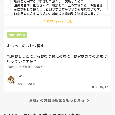
療育を利用するか検討して頂くよう説明したら？　　　

園長先生や、主任さんに、相談して、上の立場から、保護者さ
子どもはいつも困り顔で助けてあげたいけど、考えつくこと
んに説明して頂くようお願いする方がいいかも知れないです。
は全てしたつもりです。何かできることはないでしょうか？
他の子どもさんとの違い、加配の必要説明が必要だと思いま
す。
回答をもっと見る
保育・お仕事
おしっこのおむつ替え
乳児おしっこによるおむつ替えの際に、お尻拭きでの清拭は
行っていますか？

経験の中で、義務化されていた園はなかったので他園出はど
着脱
生活習慣
0歳児
のようにされているのかなと思いました。
しのぶ
保育士, 保育園
1
・
07/17
「着脱」のお悩み相談をもっと見る