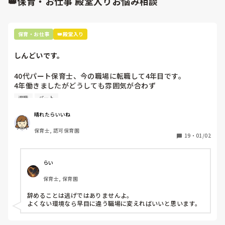
👑保育・お仕事 殿堂入りお悩み相談
保育・お仕事
👑殿堂入り
しんどいです。
40代パート保育士、今の職場に転職して4年目です。

4年働きましたがどうしても雰囲気が合わず

退職しようと思っています。

退職
パート
周りの職員は、勤続10年以上から何十年という先生がほとん
晴れたらいいね
どです。

保育士, 認可保育園
保護者子どもの愚痴悪口が多く、

19
・
01/02
子どもの前でも

今で言う不適切保育も　

仕方ないよね

らい
もう何も言わずに

保育士, 保育園
子どもの言いなりになればいいんだね

などいう意見で…

辞めることは逃げではありませんよ。

よくない環境なら早目に違う職場に変えればいいと思います。
上の先生に相談することは難しそうです。

主任は同じ考えですし、園長は不在のことが多いです。
