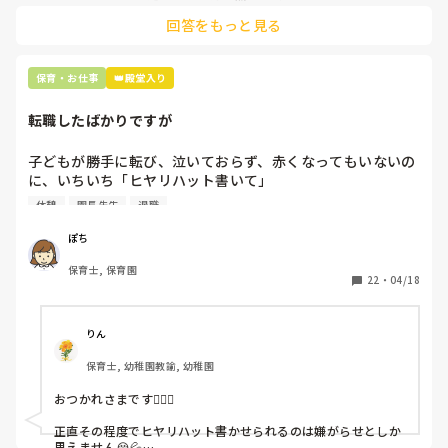
土曜日が出られない人は、同じシフト時間の人と自分で交代し
是非、現場の方の意見をお聞かせください。
回答をもっと見る
て貰い、主任に報告してます。
保育・お仕事
👑殿堂入り
転職したばかりですが
子どもが勝手に転び、泣いておらず、赤くなってもいないの
に、いちいち「ヒヤリハット書いて」

と書かされ

休憩
園長先生
退職
休憩時間に書くしかなく、辛いです

（そう言う本人は書かない）

ぽち
保育士, 保育園
しかも、上司に↑この内容でも

22
・
04/18
「どうしたらなくせるか」

ちゃんと考えて対策を練って書き込むようにと。

呼ばれて一緒に対策を考えさせられること多数

りん
保育士, 幼稚園教諭, 幼稚園
これだけで30〜40分拘束されて辛いです

おつかれさまです🙇🏻‍♀️

皆さんの園はどうですか?
正直その程度でヒヤリハット書かせられるのは嫌がらせとしか
思えません😭💦
