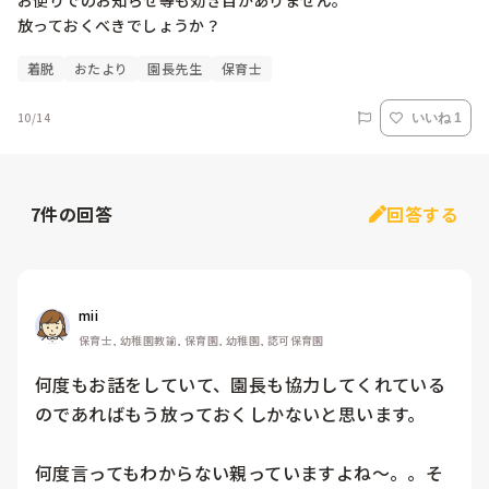
お便りでのお知らせ等も効き目がありません。

放っておくべきでしょうか？
着脱
おたより
園長先生
保育士
10/14
いいね 1
7
件の回答
回答する
mii
保育士, 幼稚園教諭, 保育園, 幼稚園, 認可保育園
何度もお話をしていて、園長も協力してくれている
のであればもう放っておくしかないと思います。

何度言ってもわからない親っていますよね〜。。そ