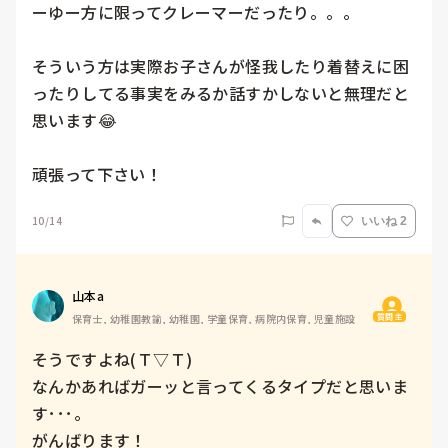
ーゆー方に限ってクレーマーだったり。。。

そういう方は実際お子さんが怪我したり着替えに困
ったりしてる事実をみるか話すかしないと無理だと
思います😂

頑張って下さい！
10/14
いいね 2
山本a
質問主
保育士, 幼稚園教諭, 幼稚園, 学童保育, 病院内保育, 児童施設
そうですよね(Ｔ▽Ｔ)

なんかあればガーッと言ってくるタイプだと思いま
す･･･。

がんばります！