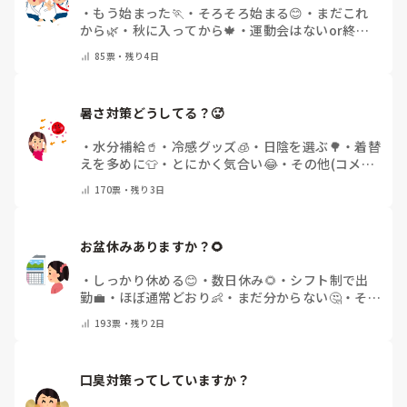
・
もう始まった🏃
・
そろそろ始まる😊
・
まだこれ
から🌿
・
秋に入ってから🍁
・
運動会はないor終わ
った✨
・
その他(コメントで教えてください)
85
票・
残り4日
暑さ対策どうしてる？🥵
・
水分補給🥤
・
冷感グッズ🧊
・
日陰を選ぶ🌳
・
着替
えを多めに👕
・
とにかく気合い😂
・
その他(コメン
トで教えてください)
170
票・
残り3日
お盆休みありますか？🌻
・
しっかり休める😊
・
数日休み🌻
・
シフト制で出
勤💼
・
ほぼ通常どおり👶
・
まだ分からない🤔
・
その
他(コメントで教えてください)
193
票・
残り2日
口臭対策ってしていますか？