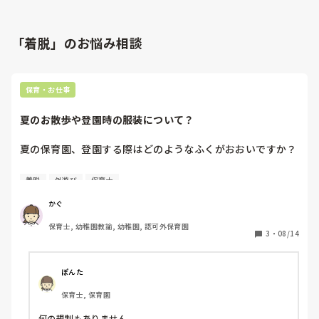
「着脱」のお悩み相談
保育・お仕事
夏のお散歩や登園時の服装について？
夏の保育園、登園する際はどのようなふくがおおいですか？

保育園内で、長ズボン！などのルールはとくになく、着脱し
着脱
外遊び
保育士
やすい服などの一般的なお願いをしています。

暑いので、ハーフパンツを着用してくる子もいます。

かぐ
保育士, 幼稚園教諭, 幼稚園, 認可外保育園
ただ、最近はマダニや他の虫刺されなどの対策として、戸外
3
・
08/14
へは暑くても長ズボンを着用したりしています。

みなさんの保育園では、どのような感じでしょうか？
ぽんた
保育士, 保育園
何の規制もありません。
