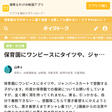
保育士
だけの相談アプリ
アプリで開く
アプリを無料でダウンロード！
保育園の子がオシャレ着で登園！注意しても聞かない！どうすればいい？
お悩み相談
「保育・お仕事」のお悩み相談
保育園の子がオシャレ着で登園！注意
保育・お仕事
保育園にワンピースにタイツや、ジャン
バースカートで登園する子がいます。...
山本a
保育士, 幼稚園教諭, 幼稚園, 学童保育, 病院内保育, 児童施設
保育園にワンピースにタイツや、ジャンバースカートで登園する
子がいます。何度か保育園での服装についてお願いをしていま
すが、全く聞く耳を持ってくれません。滑る、引っかかる、自
分で着脱できない･･･。登園後こちらで置き着替えにかえようと
思っても、置き着替えまでオシャレ着で(^_^;)園長からの注意や