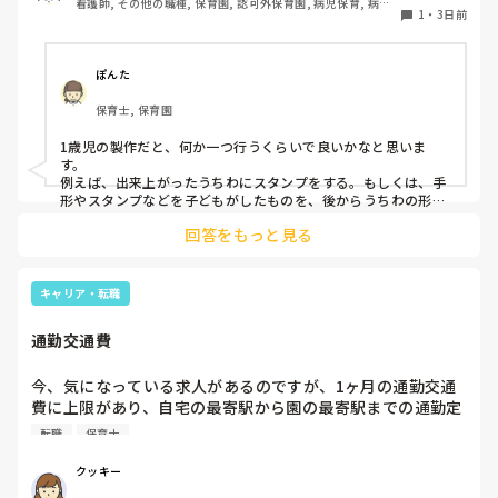
看護師, その他の職種, 保育園, 認可外保育園, 病児保育, 病院
で、教えて下さい。
1
・
3日前
内保育, その他の職場
ぽんた
保育士, 保育園
1歳児の製作だと、何か一つ行うくらいで良いかなと思いま
す。

例えば、出来上がったうちわにスタンプをする。もしくは、手
形やスタンプなどを子どもがしたものを、後からうちわの形に
切る。1歳児なんて集中できないです。興味を持って来てくれ
回答をもっと見る
ただけで十分です。

お部屋では、ビニールシートを敷いて、片栗粉粘土、寒天や春
雨遊び、氷遊び、など間食遊びをたくさん行っています。

キャリア・転職
ホールに行っているクラスにお邪魔するのも良いかなと思いま
通勤交通費
す！いつもと違うおもちゃ、室内に興味津々です！
今、気になっている求人があるのですが、1ヶ月の通勤交通
費に上限があり、自宅の最寄駅から園の最寄駅までの通勤定
期代が5,000円ほどオーバーします

転職
保育士
たかが5,000円と考えるか…

私としてはなかなか大きい金額なので、この時点で応募を迷
クッキー
っているのですが、皆さんならどうしますか？