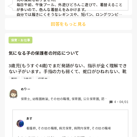
毎日午前、午後プール、外遊びどろんこ遊びで、着替えること
が多いので、色んな着替えをみかけます。

自分では履きにくそうなレギンスや、短パン、ロングワンピー
スなどなど。。
回答をもっと見る
保育・お仕事
気になる子の保護者の対応について
3歳児(もうすぐ4歳)でまだ発語がない、指示が全く理解でき
ない子がいます。手指の力も弱くて、蛇口がひねれない、靴
のマジックテープも剥がせず1人で着脱も難しいです。

着脱
3歳児
保護者
入園してもう1年経つのに言葉でも写真や絵カードでも全く
めりー
通用しなくて、一日の流れも全く理解できていません。

保育士, 幼稚園教諭, その他の職種, 保育園, 公立保育園, 認可
今は少人数保育なので着いていてあげれますが、夏頃にマン
4
・
04/01
保育園, 認可外保育園, 病院内保育, その他の職場, 小規模認可
モス園に転園予定です。

保育園
保護者にもいろいろオブラートに包みながら、難しいことが
あす
多いと伝えていますが、｢ゆっくりなんですよね〜｣と全く焦
看護師, その他の職種, 病児保育, 病院内保育, その他の職場
ることも無く、｢家でもそうなんです〜、でも特には困って
ないです｣と言われお手上げです…。
