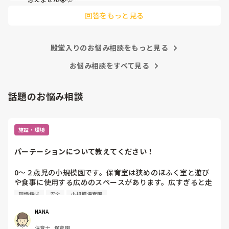
他の先生方も同様のことをされているのでしょうか？

回答をもっと見る
あまりご無理されませんよう…😢
殿堂入りのお悩み相談をもっと見る
お悩み相談をすべて見る
話題のお悩み相談
施設・環境
パーテーションについて教えてください！
0〜２歳児の小規模園です。保育室は狭めのほふく室と遊び
や食事に使用する広めのスペースがあります。広すぎると走
り回ったりして落ち着かないので、活動によってパーテーシ
環境構成
安全
小規模保育園
ョンで仕切っています。このパーテーションがウレタンのよ
うな素材で軽いので、ちょっと体が当たると倒れたり、つか
NANA
まり立ちが不安定な子にとっては共倒れになったりで危険で
保育士, 保育園