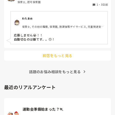
保育士, 認可保育園
1
・
3日前
わたあめ
保育士, その他の職種, 保育園, 放課後等デイサービス, 児童発達支援
施設
応募しません😭！！

自腹切るのは嫌です、。🥺！

回答をもっと見る
話題のお悩み相談をもっと見る
最近のリアルアンケート
運動会準備始まった？🏃