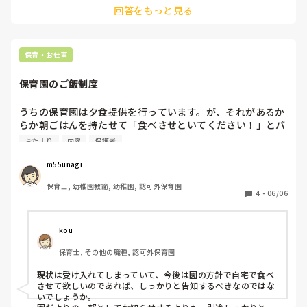
回答をもっと見る
毎月大変でしたが、色々調べると自分のスキルアップにも繋が
り、今考えるといい経験をしたと思っております。
保育・お仕事
保育園のご飯制度
うちの保育園は夕食提供を行っています。が、それがあるか
らか朝ごはんを持たせて「食べさせといてください！」とバ
タバタ仕事へ行く保護者の方が増えてきました。

おたより
内容
保護者
園の方針としては、家族で食卓を囲む時間を大切にしてほし
いため、園だより等でお知らせを考えています。

m55unagi
保育士, 幼稚園教諭, 幼稚園, 認可外保育園
どんな内容だと伝わりやすいでしょうか？
4
・
06/06
kou
保育士, その他の職種, 認可外保育園
現状は受け入れてしまっていて、今後は園の方針で自宅で食べ
させて欲しいのであれば、しっかりと告知するべきなのではな
いでしょうか。
