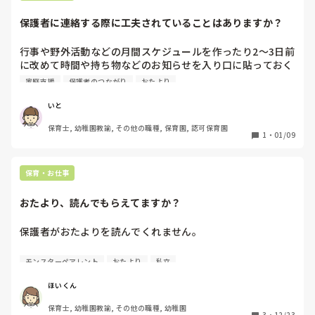
保護者に連絡する際に工夫されていることはありますか？
行事や野外活動などの月間スケジュールを作ったり2〜3日前
に改めて時間や持ち物などのお知らせを入り口に貼っておく
ようにする。など工夫しているのですがどうしてもお知らせ
家庭支援
保護者のつながり
おたより
が伝わっていないことがあります。

いと
個別にお声がけするのがいちばんなのですが難しい場合もあ
保育士, 幼稚園教諭, その他の職種, 保育園, 認可保育園
ります。みなさんはお知らせなどの貼り出しはどのように工
1
・
01/09
夫されていますか？
保育・お仕事
おたより、読んでもらえてますか？
保護者がおたよりを読んでくれません。

先日、生活発表会があったのですが、忘れ物が多かったり、
モンスターペアレント
おたより
私立
約束を守らなかったり、時間を間違えたり・・・など、おた
よりでお知らせしているのも関わらず、伝わっていない保護
ほいくん
者が多くなって来ているように感じています。

保育士, 幼稚園教諭, その他の職種, 幼稚園
3
・
12/23