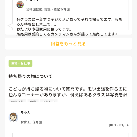
幼稚園教諭, 認証・認定保育園
各クラスに一台ずつデジカメがあってそれで撮ってます。もち
ろん持ち出し禁止で。。

おたよりや研究用に使ってます。

販売用は契約してるカメラマンさんが撮って販売してます⭐️
回答をもっと見る
保育・お仕事
持ち帰りの物について
こどもが持ち帰る物について質問です。思い出張を作るのに
色んなコーナーがありますが、例えばあるクラスは写真を沢
山貼ったページがあり、別のクラスはそのページが一切ない
おたより
内容
ストレス
というのはありなのでしょうか？どんなコーナーを作るかは
全クラスで統一して、その内容については自由というのが保
ちゃん
護者に渡るものとしては常識かと思っていました。
保育士, 保育園
3
・
03/04