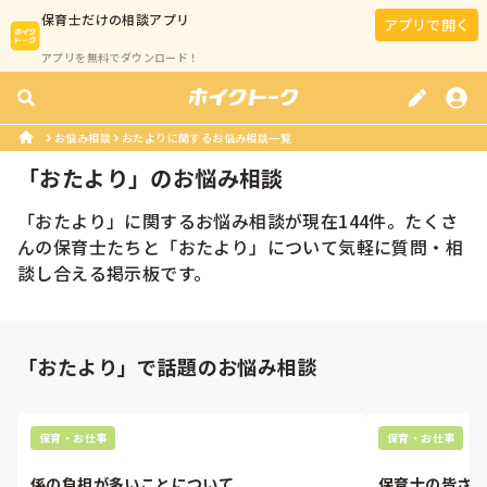
保育士
だけの相談アプリ
アプリで開く
アプリを無料でダウンロード！
お悩み相談
おたよりに関するお悩み相談一覧
「
おたより
」のお悩み相談
「
おたより
」に関するお悩み相談が現在
144
件。たくさ
んの
保育士
たちと「
おたより
」について気軽に質問・相
談し合える掲示板です。
「おたより」で話題のお悩み相談
保育・お仕事
保育・お仕事
係の負担が多いことについて
保育士の皆さ