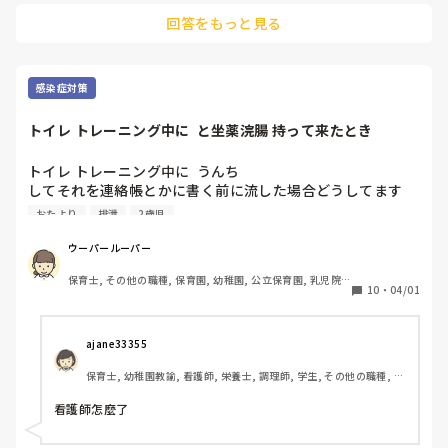
回答をもっと見る
感染症対策
トイレ トレーニング中に  と坐薬浣腸 持って来たとき
トイレ トレーニング中に  うんち

してそれを連絡帳とかに書く前に流した場合どうしてます
か？とか違う子が流した場合とかどうしてますか？

おたより
排泄
2歳児
子供が 便秘中で薬で浣腸や坐薬を持って来た場合は入れて
ウーパールーパー
あげるのがいいのですか？やらない方がいいですか

保育士, その他の職種, 保育園, 幼稚園, 公立保育園, 乳児院, 
親からは連絡帳でして下さい書いて来た時しますか？
10
・
04/01
その他の職場
ajane33355 
保育士, 幼稚園教諭, 看護師, 栄養士, 調理師, 学生, その他の職種, 園
長, 管理職
看護師怎麼了