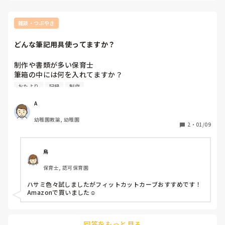
雑談・つぶやき
どんな筆記用具使ってますか？
制作や書類が多い保育士

筆箱の中には何を入れてますか？

おすすめの文房具などあれば教えてください‼︎

おたより
記録
制作
特に使いやすいハサミ探してます笑
A
幼稚園教諭, 幼稚園
2
・
01/09
鳥
保育士, 認可保育園
ハサミ色々試しましたがフィットカットカーブおすすめです！
Amazonで買いました☺︎
回答をもっと見る