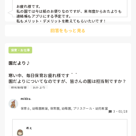
お疲れ様です。

私の園では今は紙のお便りなのですが、来年度からおたよりも
連絡帳もアプリにする予定です。

私もメリット・デメリットを教えてもらいたいです！
回答をもっと見る
保育・お仕事
園だより♪
寒い中、毎日保育お疲れ様です＾＾

園だよりについてなのですが、皆さんの園は担当制ですか？
担当制保育
おたより
mikku.
保育士, 幼稚園教諭, 保育園, 幼稚園, プリスクール・幼児教室
3
・
01/28
めぇ