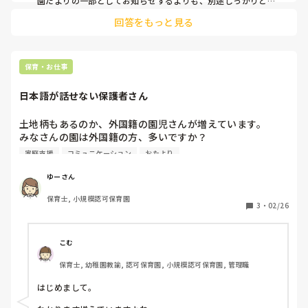
園だよりの一部としてお知らせするよりも、別途しっかりと告
知し、今後は受け付けないことを伝えないと、職員によって対
回答をもっと見る
応が曖昧になると思いますし、現場はより困惑と忙殺されしま
うと思います。

園長にしっかり確認を取り、今後は受け付けません、としたほ
うが現場の負担は軽くなると思います。

保育・お仕事
そもそも朝ごはんもというのは有り得ないと思います。夜ご飯
提供のうえということは、子どもは家族で食卓を一切囲めない
日本語が話せない保護者さん
ということですよね。
土地柄もあるのか、外国籍の園児さんが増えています。

みなさんの園は外国籍の方、多いですか？

家庭支援
コミュニケーション
おたより
・通訳さんがいる

・翻訳アプリ使っている

ゆーさん
・絵や写真を見せて説明する…など

保育士, 小規模認可保育園
日本語が話せない保護者さんとどのようにコミュニケーショ
3
・
02/26
ンとっておられるか知りたいです。

そして、もしおすすめのアプリやツールなどあればぜひ教え
こむ
てほしいです！

保育士, 幼稚園教諭, 認可保育園, 小規模認可保育園, 管理職
よろしくお願いします。
はじめまして。
