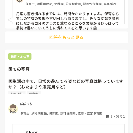
保育士, 幼稚園教諭, 幼稚園, 公立保育園, 認可外保育園, 事業所内保
月案は業務に忙殺され、参考にできるほどじっくり読めてい
育, 託児所
ません。

月案も書き慣れるまでには、時間かかかりますよね。保育なら
実際自分が書くとなるとどう書けばいいのか…

ではの特有の表現や言い回しもありますし。色々な文献を参考
にしながら自分のクラスと重なるところを文献からひっぱって
本屋で実際見たりしたのですが、思ったよりも多く迷ってし
最初は書いていくうちに慣れてくると思います🤗

まい…

回答をもっと見る
私は昔、保育とカリキュラムの雑誌を参考にしていました～！
あまりに基本的な事なので、恥ずかしい限りなのですが、

オススメの本や出版社、著者などあればご教示いただきたい
です。

保育・お仕事
園での写真
園生活の中で、日常の遊んでる姿などの写真は撮っています
か？（おたよりや販売用など）

その場合、デジカメで撮っていますか？みなさんの園では何
おたより
保育士
で撮っているか知りたいです！また、何台くらいあるのかも
教えていただけると嬉しいです！よろしくお願いします！
ぽぽっち
保育士, 幼稚園教諭, 保育園, 認可保育園, 認証・認定保育園
8
・
03/12
ハセケイ