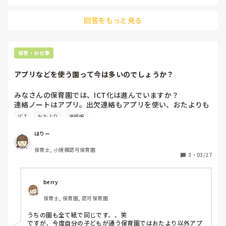
回答をもっと見る
保育・お仕事
アプリなどを使う園って今は多いのでしょうか？
みなさんの保育園では、ICT化は進んでいますか？

連絡ノートはアプリ。出欠連絡もアプリを使い、おたよりも
配信など…。

ICT
おたより
連絡帳
私の働く園ではまだまだ紙ベースで、手書きの連絡ノート、
電話連絡、紙のおたよりなどを使っています。(日誌や月案
はりー
などはPCを使って作業をしています。)

保育士, 小規模認可保育園
こちらは不便を感じたことは無かったのですが、最近見学に
3
・
03/27
いらっしゃる方々から「まだ紙の連絡ノートなんです
か？！」と驚かれることが増えました。

そこで、実際はどれくらいの保育園でアプリの連絡ノートを
berry
使っているのか気になりまして。

保育士, 保育園, 認可保育園
また、うちではこんなものを活用しているよというのがあっ
たら是非教えて頂きたいです。
うちの園も全て紙で同じです、、笑

ですが、今度自分の子どもが通う保育園ではおたより以外アプ