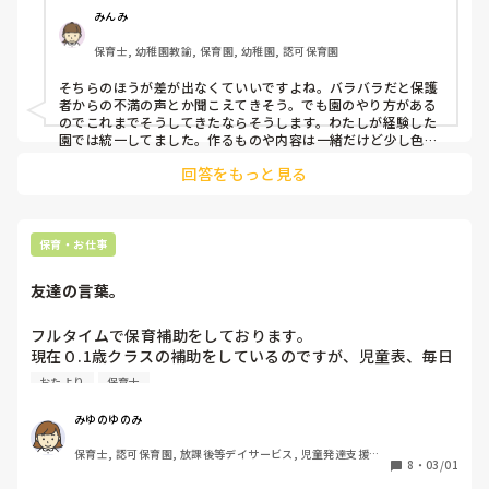
みんみ
保育士, 幼稚園教諭, 保育園, 幼稚園, 認可保育園
そちらのほうが差が出なくていいですよね。バラバラだと保護
者からの不満の声とか聞こえてきそう。でも園のやり方がある
のでこれまでそうしてきたならそうします。わたしが経験した
園では統一してました。作るものや内容は一緒だけど少し色を
かえたり、少し付け加えたりその程度です。
回答をもっと見る
保育・お仕事
友達の言葉。
フルタイムで保育補助をしております。

現在０.1歳クラスの補助をしているのですが、児童表、毎日
のおたより帳を記入しています。任された仕事をすること、
おたより
保育士
ありがたいですし、日々楽しく仕事をさせていただき満足し
ているのですが、保育士の友達が、「それって、正職の仕事
みゆのゆのみ
だし、」と言っていました。働けば働くほど、負担も確かに
保育士, 認可保育園, 放課後等デイサービス, 児童発達支援施
大きくなっています。保育補助と正職、日によっては保育補
8
・
03/01
設
助の方が動いている日もあります。そんなものなんでしよう