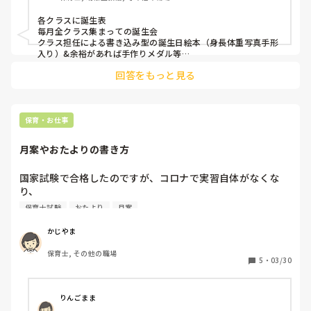
各クラスに誕生表

園だよりと一緒に渡す誕生日表？はいらないのでは？？？と
毎月全クラス集まっての誕生会

思っています。

クラス担任による書き込み型の誕生日絵本（身長体重写真手形
入り）&余裕があれば手作りメダル等

クラスだよりにその月の誕生日の子の名前を書く欄を作る

みなさんの園では、誕生日をどこまでしていますか？
回答をもっと見る
連絡帳に誕生日の日にお祝いのメッセージを軽く書く。

直接会えた時に保護者の方に1言

誕生会での様子は写真にとりクラス写真で保護者が購入出来る
ように電子メールで一斉送信
保育・お仕事
月案やおたよりの書き方
国家試験で合格したのですが、コロナで実習自体がなくな
り、

書き物をする機会もなく、添削される機会もなく、

保育士試験
おたより
月案
派遣で保育士になって1年、４月から担当持つ事になりまし
た。

かじやま
保育士, その他の職場
おたよりと月案だけ書き物があると言われたのですが、1年
5
・
03/30
目は

補助をやっていたので、書いたことがありません。

これまで隙を見て、他の先生が書いたおたよりを読んでいた
りんごまま
のですが、
