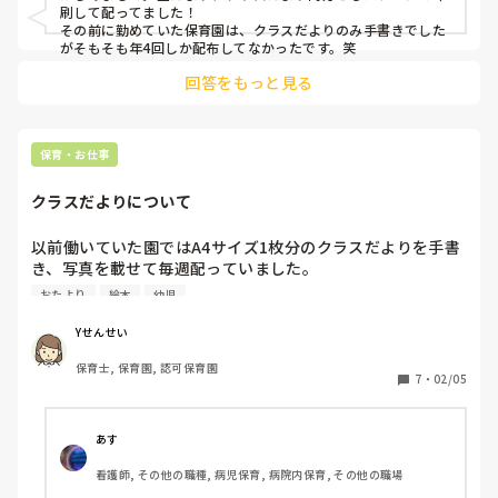
刷して配ってました！

その前に勤めていた保育園は、クラスだよりのみ手書きでした
がそもそも年4回しか配布してなかったです。笑
回答をもっと見る
保育・お仕事
クラスだよりについて
以前働いていた園ではA4サイズ1枚分のクラスだよりを手書
き、写真を載せて毎週配っていました。

複数担任のクラスは良いですが以上児担任になると1人で毎
おたより
絵本
幼児
週作成していたので負担がかなり大きかったです。

入社してすぐ、副園長先生とお話しする中で何の意味も無く
Yせんせい
「毎週配布で驚きました〜！」と言うと、「毎日配ってる園
保育士, 保育園, 認可保育園
もあるのよ〜！」と返事が返ってきて衝撃でした。

7
・
02/05
みなさんの園ではクラスだよりの配布頻度どれくらいです
か？？
あす
看護師, その他の職種, 病児保育, 病院内保育, その他の職場