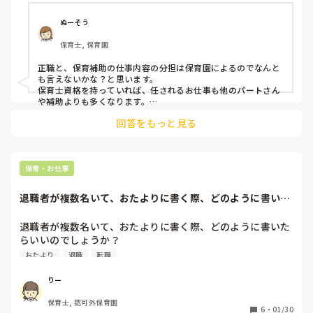
か？
ぬーそう
保育士, 保育園
正職と、保育補助の仕事内容の分担は保育園によるのでなんと
も言えないかな？と思います。

保育士資格を持っていれば、任されるお仕事も他のパートさん
や補助よりも多くなります。

保育補助の方が動く、というのはどのような点ですか？
回答をもっと見る
保育・お仕事
退職者が複数名いて、おたよりに書く際、どのように書いた
らいいのでしょう...
退職者が複数名いて、おたよりに書く際、どのように書いた
らいいのでしょうか？

みなさん、教えて下さい🙇‍♀️
おたより
退職
転職
りー
保育士, 認可外保育園
6
・
01/30