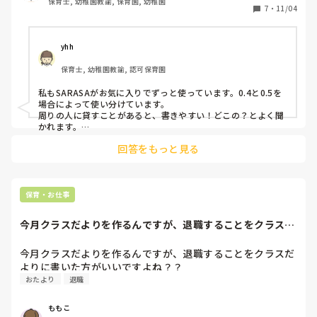
保育士, 幼稚園教諭, 保育園, 幼稚園
わたしはジェットストリーム推しです。0.5が書きやすいで
7
・
11/04
す。無印やSARASAも好きなのですが、連絡帳の材質上滲ん
でしまうことが多いので敬遠しています。

研修等では色つきの

yhh
フリクションを使ってます。
保育士, 幼稚園教諭, 認可保育園
私もSARASAがお気に入りでずっと使っています。0.4と0.5を
場合によって使い分けています。

周りの人に貸すことがあると、書きやすい！どこの？とよく聞
かれます。

ぴちょんさんの連絡帳には合わないようで残念です💦
回答をもっと見る
保育・お仕事
今月クラスだよりを作るんですが、退職することをクラスだ
よりに書いた方が...
今月クラスだよりを作るんですが、退職することをクラスだ
おたより
退職
ももこ