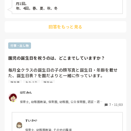
月1回。

年、4回。春、夏、秋、冬
回答をもっと見る
行事・出し物
園児の誕生日を祝うのは、どこまでしていますか？
毎月全クラスの誕生日の子の顔写真と誕生日・年齢を載せ
た、誕生日表？を園だよりと一緒に作っています。

誕生表
おたより
誕生会
誕生日表？は、各クラスに掲示と、載っている子のみ配布し
ます。

はだみん
保育士, 幼稚園教諭, 保育園, 幼稚園, 公立保育園, 認証・認定
別に各クラスに誕生表もあり、全員の名前と誕生日が載って
7
・
11/03
保育園, 児童発達支援施設
います。

また、個々に写真&担任からのコメント、手形、身長、体重
が乗った誕生カードも渡します。

すいか🍉
そして誕生日会をした写真も個別で撮り、保護者が見たり、
保育士, 幼稚園教諭, その他の職場
購入できるようにもしています。
