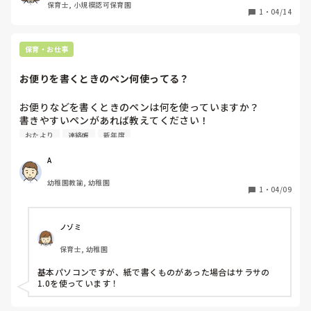
保育士, 小規模認可保育園
1
・
04/14
保育・お仕事
お便りを書くときのペン何使ってる？
お便りなどを書くときのペンは何を使っていますか？

書きやすいペンがあれば教えてください！

おたより
連絡帳
新年度
A
幼稚園教諭, 幼稚園
1
・
04/09
ノゾミ
保育士, 幼稚園
基本パソコンですが、紙で書くものがあった場合はサラサの
1.0を使っています！