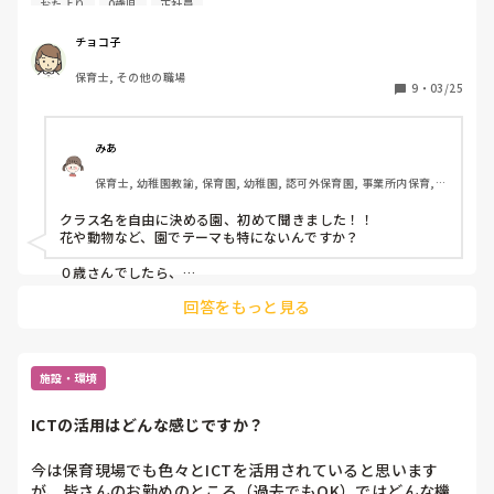
おたより
0歳児
正社員
ます。

何かいい案を下さい。よろしくお願いします。
チョコ子
保育士, その他の職場
9
・
03/25
みあ
保育士, 幼稚園教諭, 保育園, 幼稚園, 認可外保育園, 事業所内保育, 
その他の職場
クラス名を自由に決める園、初めて聞きました！！

花や動物など、園でテーマも特にないんですか？

０歳さんでしたら、

よちよちかわいいイメージの　ひよこぐみ

回答をもっと見る
小さくても個性がかがやく　ほしぐみ

7色のように一人ひとりを大切に　にじぐみ

大きな成長を遂げる　ちょうちょぐみ

などがぱっと思いつきました。

施設・環境
由来も簡単に書いてみましたが、

珍しいものをお探しでしたら、ありきたりですみません🙇‍♀️
ICTの活用はどんな感じですか？
今は保育現場でも色々とICTを活用されていると思います
が、皆さんのお勤めのところ（過去でもOK）ではどんな機