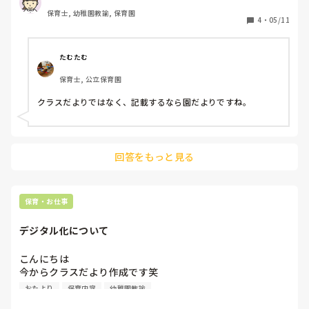
保育士, 幼稚園教諭, 保育園
4
・
05/11
たむたむ
保育士, 公立保育園
クラスだよりではなく、記載するなら園だよりですね。
回答をもっと見る
保育・お仕事
デジタル化について
こんにちは

今からクラスだより作成です笑

休みに仕事！！完全にサービス残業！！それは許せな
おたより
保育内容
幼稚園教諭
い！！！
