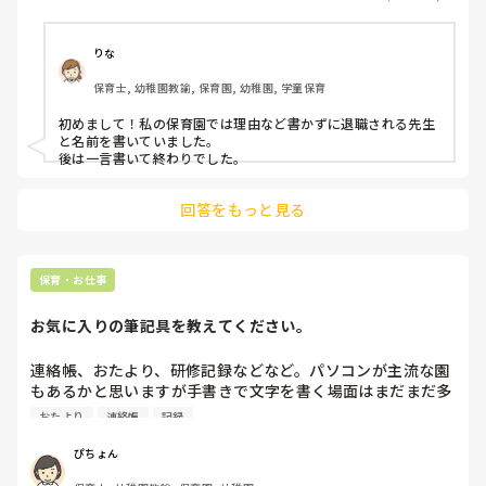
りな
保育士, 幼稚園教諭, 保育園, 幼稚園, 学童保育
初めまして！私の保育園では理由など書かずに退職される先生
と名前を書いていました。

後は一言書いて終わりでした。
回答をもっと見る
保育・お仕事
お気に入りの筆記具を教えてください。
連絡帳、おたより、研修記録などなど。パソコンが主流な園
もあるかと思いますが手書きで文字を書く場面はまだまだ多
いかと思います。

おたより
連絡帳
記録
職業柄みなさんこだわりがあるのかなと感じています。書き
やすい、使いやすい筆記具があれば教えてください。

ぴちょん