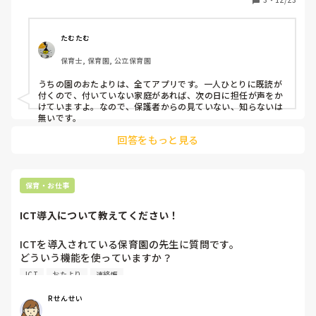
あげくの果てに「そんなこと書いてありました？」「そもそ
もお便りもらってないかもしれません。」など、悲しくなる
言葉を言われることも💦

たむたむ
保育士, 保育園, 公立保育園
活字離れも進んでいると思うので、こちらが伝えたいことを
文字で羅列するだけではなく、読んでもらえる、読みたくな
うちの園のおたよりは、全てアプリです。一人ひとりに既読が
る伝え方も必要かなと思っています。

付くので、付いていない家庭があれば、次の日に担任が声をか
けていますよ。なので、保護者からの見ていない、知らないは
みなさんの園の保護者はきちんとおたよりを読んでいると思
無いです。
いますか？

回答をもっと見る
また、読んでもらうためにこんな工夫をしている！なんてこ
とがありましたら教えて欲しいです！

保育・お仕事
よろしくお願いします。
ICT導入について教えてください！
ICTを導入されている保育園の先生に質問です。

どういう機能を使っていますか？

連絡帳、おたより配信、登降園打刻など。

ICT
おたより
連絡帳
ICTにすることでの、メリットやデメリット、お気づきの点
あれば教えてください。
Rせんせい