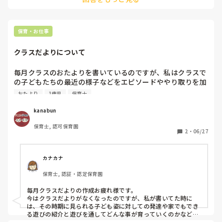
保育・お仕事
クラスだよりについて
毎月クラスのおたよりを書いているのですが、私はクラスで
の子どもたちの最近の様子などをエピソードややり取りを加
えながら写真付きで書いたりすることが多いのですが、もう
おたより
1歳児
保育士
一つぐらいアイデアが欲しくて、皆さんは、おたよりどのよ
うなことを書いていますか？
kanabun
保育士, 認可保育園
2
・
06/27
カナカナ
保育士, 認証・認定保育園
毎月クラスだよりの作成お疲れ様です。

今はクラスだよりがなくなったのですが、私が書いてた時に
は、その時期に見られる子ども姿に対しての発達や家でもでき
る遊びの紹介と遊びを通してどんな事が育っていくのかなどを
そえて書いていました。
