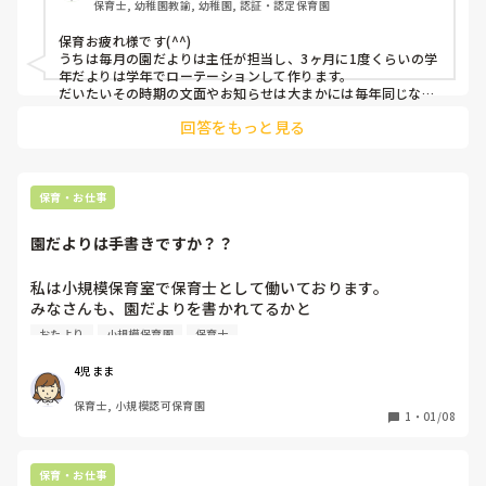
保育士, 幼稚園教諭, 幼稚園, 認証・認定保育園
保育お疲れ様です(^^)

うちは毎月の園だよりは主任が担当し、3ヶ月に1度くらいの学
年だよりは学年でローテーションして作ります。

だいたいその時期の文面やお知らせは大まかには毎年同じなの
で、前年度のものを少し修正する程度です。
回答をもっと見る
保育・お仕事
園だよりは手書きですか？？
私は小規模保育室で保育士として働いております。

みなさんも、園だよりを書かれてるかと

思いますが手書きでしょうか？？

おたより
小規模保育園
保育士
それともパソコンで作成されてますか？？

私の園は手書きにこだわってまして字が苦手な

4児まま
先生のときは読みにくかったりします😅笑
保育士, 小規模認可保育園
1
・
01/08
保育・お仕事