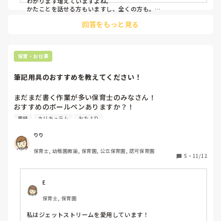
わかります増えていますよね。

かたことを話せる方もいますし、全くの方も。

その日のことをお伝えなどある程度のことは、身振り手振りと
回答をもっと見る
簡単な英語をふまえて話ししたりしています。

大事なことや説明はGoogle翻訳でやりとりしていますよ。

お互い頑張りましょう！
保育・お仕事
筆記用具のおすすめを教えてください！
まだまだ書く作業が多い保育士のみなさん！

おすすめのボールペンありますか？！

よく職場でもこの話題で盛り上がるのですが、みなさんの使
要録
カリキュラム
おたより
っているものが知りたいです✨

ぜひ書きやすくて、おすすめがあれば教えてください🎶
りり
保育士, 幼稚園教諭, 保育園, 公立保育園, 認可保育園
5
・
11/12
E
保育士, 保育園
私はジェットストリームを愛用しています！