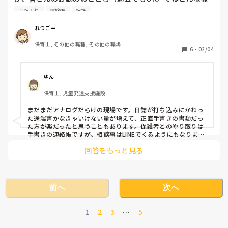
器をどんな風に用いていますか？

おたより
連絡帳
記録
例えば日誌はパソコンとか、連絡帳はスマホやタブレットの
アプリとか。

れつごー
おたよりをパソコンで作るとか、遊びや体操を動画を使って
保育士, その他の職種, その他の職場
いるとか、色々あるかと思います。

6
・
02/04
また、「こんなアプリやサービスがあれば便利」といったお
声も大歓迎です。

保育✕ICTの色んなお声をお聞かせくださると嬉しいです。
ゆん
保育士, 児童発達支援施設
まだまだアナログだらけの現場です。日誌が打ち込みにかわっ
た途端書かなきゃいけない量が増えて、正直手書きの書類だっ
た方が楽だったと思うこともあります。保護者とのやり取りは
手書きの連絡帳ですが、相談事はLINEでくるようにもなりまし
た。おたよりはパソコンで作ってます。体操や折り紙も
回答をもっと見る
YouTubeを見ながらやったりしてますね。
前へ
次へ
1
2
3
…
5