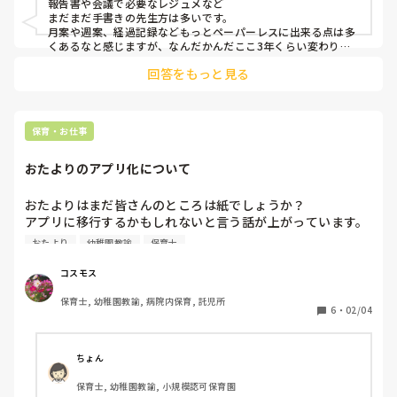
報告書や会議で必要なレジュメなど

まだまだ手書きの先生方は多いです。

月案や週案、経過記録などもっとペーパーレスに出来る点は多
くあるなと感じますが、なんだかんだここ3年くらい変わりま
せん。。
回答をもっと見る
保育・お仕事
おたよりのアプリ化について
おたよりはまだ皆さんのところは紙でしょうか？

アプリに移行するかもしれないと言う話が上がっています。

それによってのメリット、デメリットあれば教えてくださ
おたより
幼稚園教諭
保育士
い！
コスモス
保育士, 幼稚園教諭, 病院内保育, 託児所
6
・
02/04
ちょん
保育士, 幼稚園教諭, 小規模認可保育園