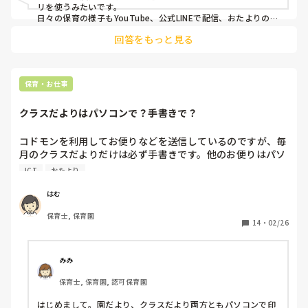
リを使うみたいです。

日々の保育の様子もYouTube、公式LINEで配信、おたよりのや
り取りはキッズリーというアプリでやるそうです。
回答をもっと見る
保育・お仕事
クラスだよりはパソコンで？手書きで？
コドモンを利用してお便りなどを送信しているのですが、毎
月のクラスだよりだけは必ず手書きです。他のお便りはパソ
コンで打ち込むのに、クラスだよりだけは手書きのものをス
ICT
おたより
キャンして送信しています。

確かに手書きの方が温かみがあっていいのもわかる…でもパ
はむ
ソコンで打ち込んだら修正楽だし、写真もキレイに貼れる。
保育士, 保育園
正直紙媒体じゃないなら手書きである必要ないと思ってます
14
・
02/26
💦

みみ
保育士, 保育園, 認可保育園
はじめまして。園だより、クラスだより両方ともパソコンで印