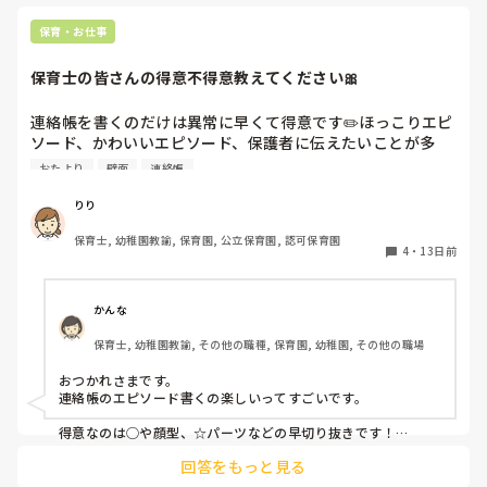
保育・お仕事
保育士の皆さんの得意不得意教えてください🎀
連絡帳を書くのだけは異常に早くて得意です✏️ほっこりエピ
ソード、かわいいエピソード、保護者に伝えたいことが多
く、書くのも楽しいのですが、、逆に壁面製作が大の苦手で
おたより
壁面
連絡帳
す。不器用なめんどくさがりやでして、、😰皆さんの『これ
だけは得意！』『これは苦手…』な業務は何ですか？暑すぎ
りり
る日々ですが、夏乗り越えましょうね！
保育士, 幼稚園教諭, 保育園, 公立保育園, 認可保育園
4
・
13日前
かんな
保育士, 幼稚園教諭, その他の職種, 保育園, 幼稚園, その他の職場
おつかれさまです。

連絡帳のエピソード書くの楽しいってすごいです。

得意なのは◯や顔型、☆パーツなどの早切り抜きです！

苦手なのはお遊戯の振り付けを考えることです…

回答をもっと見る
暑すぎますがお互い頑張りましょうねー！！