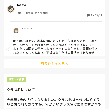
3月には今の園を辞め、派遣保育士になろうと思っていまし
た。

おさかな
保育士, 保育園, 認可保育園
今の園は書類が多く家からも遠いことで、休みも疲れきって
5
・
03/29
しまうので、プライベートと仕事を両立できたら…と思い、
派遣にしようかと思ったのですが、今気になってる園がおた
よりや月案などの書類もある求人で、、

tanahara
だったら正社員のほうがボーナスもあるし良いのかなと思い
園とはご縁です。本当に園によってやり方は違うので、正規だ
ました。ただ、働いてみて思ったのと違った・・となりたく
からとかパートや派遣だからという線引きだけではないです
ない。。という気持ちもあります。

よ！うちの園では役割によってパートの先生でも、書類を任さ
れたりすることもあり、正規の先生だけの負担ではありませ
ん。雰囲気も良く、書類を任されると言っても莫大な量でもな
また、1年後くらいには子どもが欲しいとも思っているの
いので、そんなに大きな負担でもありません。助け合える雰囲
回答をもっと見る
気のいい園といいご縁がありますように。
で、どういうふうに働いたらいいんだろう・・とグルグルし
てしまいます。。

欲張りな考えなのですが、なにかアドバイスがあれば教えて
ください。。。
保育・お仕事
クラス名について
今年度0歳の担任になりました。クラス名は自分で決めて良
いと言われたのですが、何かいいクラス名はありますか？ち
なみに4月の園だよりでクラス名の由来を書く事になってい