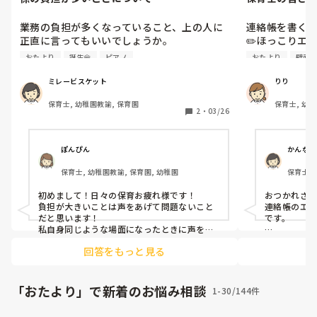
🎀
業務の負担が多くなっていること、上の人に
連絡帳を書く
正直に言ってもいいでしょうか。

✏️ほっこりエ
お誕生日会司会やピアノ、おたより、掲示板
ド、保護者に
おたより
誕生会
ピアノ
おたより
壁面
などの係は時短になってからしていなくて、
楽しいのです
年数も重ねていることで免除になっていまし
です。不器用
ミレービスケット
りり
た。でも今年度は人が足りなくて担任は全員
😰皆さんの『
保育士, 幼稚園教諭, 保育園
保育士, 幼稚
入らないといけないとのことでした。

手…』な業務
2
・
03/26
園, 認可保
給料そのままで、係も増えて、時短だから結
が、夏乗り越
局準備とかの時間も少なくて、、だとやって
られないです。

ぽんぴん
かんな
誰かがやらなければいけないのはわかってい
保育士, 幼稚園教諭, 保育園, 幼稚園
保育士, 
ますが、負担が多きいので変えて欲しいこ
稚園, 
と、伝えてもいいでしょうか。
初めまして！日々の保育お疲れ様です！

おつかれさま
負担が大きいことは声をあげて問題ないこと
連絡帳のエ
だと思います！

です。

私自身同じような場面になったときに声をあ
げさせてもらい役職変更をさせてもらった経
得意なのは
回答をもっと見る
験があります😂
抜きです！

苦手なのは
す…

「おたより」で新着のお悩み相談
1-30/144件
暑すぎます