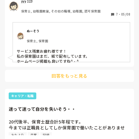
そう思いながらクラスだより作ってます笑

yyy 123
今年からクラスだよりが紙で配布からホームページに掲載方
保育士, 幼稚園教諭, その他の職種, 幼稚園, 認可保育園
式になりました。みなさんの園では、クラスだよりや園だよ
7
・
05/08
りは配布ですか？？ホームページなどで掲載ですか？？
ぬーそう
保育士, 保育園
サービス残業お疲れ様です！

私の保育園はまだ、紙で配布しています。

ホームページ掲載も良いですね^ - ^
回答をもっと見る
キャリア・転職
迷って迷って自分を失いそう・・
20代後半、保育士歴合計5年程です。

今までは正職員としてしか保育園で働いたことがありませ
ん。

おたより
月案
記録