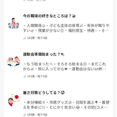
で教えてください)
今の職場の好きなところは？🤝 
・
人間関係🤝
・
子ども主体の保育👶
・
有休が取りや
すい🌿
・
残業が少ない⏰
・
福利厚生・待遇✨
・
その
他(コメントで教えてください)
162
票・
残り6日
運動会準備始まった？🏃
・
もう始まった🏃
・
そろそろ始まる😊
・
まだこれ
から🌿
・
秋に入ってから🍁
・
運動会はないor終わ
った✨
・
その他(コメントで教えてください)
191
票・
残り5日
暑さ対策どうしてる？🥵
・
水分補給🥤
・
冷感グッズ🧊
・
日陰を選ぶ🌳
・
着替
えを多めに👕
・
とにかく気合い😂
・
その他(コメン
トで教えてください)
199
票・
残り4日