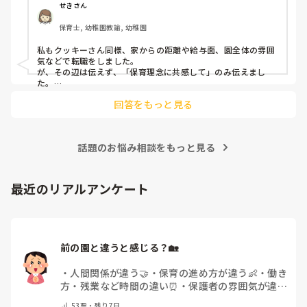
音はどうですか？
せきさん
出産等で、幾度か開腹手術をしましたが、翌日には歩けまし
たし…

保育士, 幼稚園教諭, 幼稚園
今回は、今少し治まっている痛みがぶり返したどうしようと
私もクッキーさん同様、家からの距離や給与面、園全体の雰囲
いう思いもあり、ちょっと無理かも…と思い始めています。

気などで転職をしました。

が、その辺は伝えず、「保育理念に共感して」のみ伝えまし
た。

まだ急性期ということと、昔、夫が腰を痛めてすぐに整骨院
あとは、自分の長所や得意なことが活かせそうだと感じたと伝
に行ってより酷くなって帰ってきたことがあり、怖くて行け
回答をもっと見る
ていません。

話題のお悩み相談をもっと見る
最近のリアルアンケート
前の園と違うと感じる？🏡
・
人間関係が違う🤝
・
保育の進め方が違う👶
・
働き
方・残業など時間の違い⏰
・
保護者の雰囲気が違う
💬
・
給料が違う
・
転職経験なし
・
その他(コメント
53
票・
残り7日