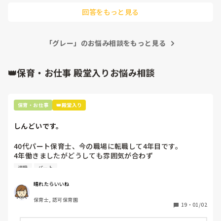
持たないと相手の行動を理解するのも困難です。

そもそもAくんだけ特別扱いというのは、

たりとします。

回答をもっと見る
どうなのかなと思っています。

子どもは関わる大人の様子を見て態度を変えることもあると感
甘えというワガママ

じます。本来は自分で出来ることも関わる職員によってはあえ
Aくん自身も「パズルやりたい」と言ってくるのですが、

なのかなと捉えられることも多くて😂💦

てしなかったり、約束を守れるのにわざと甘えられる方向にシ
私の考えを説明したり、一緒に楽しく遊んで気を逸らしたり
「グレー」のお悩み相談をもっと見る
フトチェンジしたりする場面をいくつか見てきました。

すると、

いくら伝えても自分の方針を曲げなかったり、歩み寄りがない
疲れてしまいました。

方が相手だと疲れてしまいますよね。

ちゃんとみんなと同じスペースで過ごしてくれます。

👑保育・お仕事 殿堂入りお悩み相談
私も、くまさんのようにしっかりと話してみんなと同じ空間で
なのに、今日S先生がまたパズルを出そうとしていて(私はこ
遊べるように配慮します。そうしたことをせずに、安易な方法
こで過ごしてほしいと伝えていたのに)、

で進めてしまい、話しても聞く耳をもってもらえない方がいる
私が再度意見を伝えると、

場合には、やはり施設長やほかの話しやすい職員に状況を伝え
保育・お仕事
👑殿堂入り
ると思います。

結局”みんなと同じスペースで”パズルをさせていました。

自分の保育のやり方と相手のやり方に違いがあること、それぞ
当たり前のように小さい子たちが触りに行き、

れのやり方をしているときのAくんの様子や室内の様子など、
しんどいです。
先生は「〇〇ちゃんたちはダメよ！」と言っていて…

合わない職員を批判するというよりも保育の対応が統一されて
そりゃそうなるでしょと。

いない現状を伝えて、第三者に入ってもらうのがベストだと思
40代パート保育士、今の職場に転職して4年目です。

います。
4年働きましたがどうしても雰囲気が合わず

確かに、トラブルを防止したいとか、

退職しようと思っています。

Aくんがやりたい遊び(パズルなど)をやらせてあげた方が良
退職
パート
いというS先生の意見も分かります。

周りの職員は、勤続10年以上から何十年という先生がほとん
でも1人にそれをやってしまうと、みんなにやってあげなく
晴れたらいいね
どです。

ちゃいけなくなる。

保育士, 認可保育園
保護者子どもの愚痴悪口が多く、

ちゃんと優しくお話すれば、ちゃんと関わってあげれば分か
19
・
01/02
子どもの前でも

ってくれるのに、
