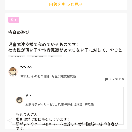
いよいよ幼児クラス。

回答をもっと見る
たり甘えたいという気持ちがあるのでそれを受け止めつつも、
言葉も，増え、指示も通るようになった。

自分で出来ることを探していきたいですよね。

切り替えもできるようになり、着替え，食事みるみるうちに
絶好調！

手洗いなど一緒にやりつつも「あれ蛇口がひねれなくなったゃ
遊び
そんななか母の妊娠がわかり、11月に赤ちゃんが産まれお兄
った！先生の力が弱いのかなぁ？○○君ちょっと手伝って！」
さんになりました。

等とわざと自分もできないフリをして、その子が少しでも手を
療育の遊び
出してやろうとしてくれたりしたら「さすが○○君！先生も出
はじめのうちは、変化はありませんでしたが2月に入り，振
来ないことあるから手伝ってくれて嬉しいなぁ！助かった
り出しに戻りました。

よ！」等と褒めて、自信をもたせてあげるのもいいかもしれま
児童発達支援で勤めているものです！

着替え⇨できない、やってやってと大泣き。暴れる。

せん。

社会性が薄い子や他者意識があまりない子に対して、やりと
食事⇨たべさせて。

絶対上手くいくということはないけれど少しでも彼の成長に繋
りを楽しむ遊びや協調性などを育む遊びを取り入れているの
ことあるごとに泣き，担任の私も滅入ります。

がることを願います。

集団遊び
児童指導員
グレー
ですが、やり尽くしてしまいいい案があればぜひ教えていた
せっかく積み上げてきた，できたことができなくなってい
ちいかわさん本当にお疲れ様です！
だきたいです！

る。環境が変わったことはわかります。

ももりん
アナログゲームやボードゲーム、何も用意せずに出来るフル
だけどそこに対応できないくらい，崩れてしまっています。

保育士, その他の職種, 児童発達支援施設
ーツバスケット系の遊び等なんでも嬉しいです！
3
・
04/19
要望に応じて、すべての着替えをやってしまっていいのでし
ょうか？

食事も全て、保育士があげるのでいいのでしょうか？

ゆう
朝のお支度、帰りの支度も，保育士が全てやる。

放課後等デイサービス, 児童発達支援施設, 管理職
手洗いも蛇口をひねり、石鹸をこちらがつけてあげ、手を洗
ってあげる。

ももりんさん

ここまでしたら、

私も児発でお仕事をしています！

きっと泣くことはありません。

私がよくやっているのは、お宝探しや借り物競争のような遊び
です。
