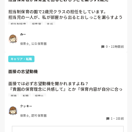
今は８月。

１週間休んでいます。

担当制保育の園で2歳児クラスの担任をしています。

担当児の一人が、私が部屋から出るとおしっこを漏らすよう
家でもやることはあります。

になりました。

日常生活すら支障をきたすほどになりました。

担当制保育
保育室
主任
その子はパンツで過ごしていて、排尿間隔も空いています。
4月から私への執着が強かったのですが、特に寝かしつけの
椅子に座って作業をすれば？

みー
時に私がそばに行かないと繰り返し大きい声で呼んだり私が
と、園で言われました。

保育士, 公立保育園
寝かしつけしている子にちょっかいを出したり、何回もトイ
なので、子ども椅子程度の高さの踏み台に座って、試してみ
0
・
22時間前
レに行きたいと言っていました。行ったところで出ないこと
ました。

もしばしば… 

キャリア・転職
パンツで寝れる子が増えてきて、寝かしつけの時にトイレに
ただじっと座っていても、5分も座ればお尻に痛みがきま
行きたい子が時差でいるのですが、私がその対応で外に出よ
す。

面接の志望動機
うとするとその子も行きたがります。

この高さの作業だと意外に、

しかし寝かしつけに入る前にトイレでしっかり排尿している
体をひねる、少し立ち上がる、体を折りたたむような姿勢に
面接では必ず志望動機を聞かれますよね？

ので、その子には待っててねといい外に出ていました。今日
なること多いことに気づきました。

『貴園の保育理念に共感して』とか『保育内容が自分に合っ
はそれで2回漏らしています。

その度にあちらこちらに痛みが来て

てると思いました』等々が多いかと思いますが、実際はどう
2回目は私は見ていないのですが、かなり微量だったそう
立ち上がる時には、膝や太ももが固まり痛みが……

面接
転職
保育士
なのでしょうか？

で、クラスのリーダーの先生から絞り出して注意を引こうと
私自身、園の雰囲気とか園の規模、保育内容は勘案しますが
しているように見えると言われました。

クッキー
正直なところ、家から通いやすいか、給与はどうか…という
日頃からそのことの関わりはしっかり持てるように意識はし
腰痛、膝痛お持ちの方は、どの程度の痛みで働かれているの
保育士, 認可保育園
ところに重きを置いています

ていますが…

でしょうか。

1
・
2日前
もちろんそんなことは話せませんが

今後どのように関わっていけばいいのか悩んでいます。

皆さんは、志望動機をどのように答えていますか？また、本
痛みには強い方と思っていました。
