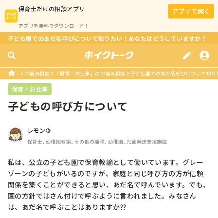
保育士
だけの相談アプリ
アプリで開く
アプリを無料でダウンロード！
子ども園でのあだ名呼びについて知りたい！あなたはどうしていますか？
お悩み相談
「保育・お仕事」のお悩み相談
子ども園でのあだ名呼びについて知り
保育・お仕事
子どもの呼び方について
レモン🍋
保育士, 幼稚園教諭, その他の職種, 幼稚園, 児童発達支援施設
私は、公立の子ども園で保育教諭として働いています。グレー
ゾーンの子どもがいるのですが、家庭と同じ呼び方の方が信頼
関係を築くことができると思い、あだ名で呼んでいます。でも、
園の方針ではさん付けで呼ぶように言われました。みなさん
は、あだ名で呼ぶことはありますか⁇