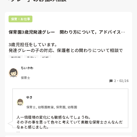
保育・お仕事
保育園3歳児発達グレー　関わり方について，アドバイスお
願いします。
3歳児担任をしています。

発達グレーの子の対応、保護者との関わりについて相談で
す。

市役所
手洗い
妊娠
★1歳児より入園。その時から、保育士目線で、あれ？ちょ
ちいかわ
っと個別対応が必要な子かな？と様子見。

保育士
★2歳児では、思いっきり個別対応。言葉も出ない，強い癇
2
・
02/26
癪。生活面の自立がない。

⇨保護者面談入れましたが、両親自身に危機感がない。

保育園では個別対応をしていることも伝えていましたが、
ゆき
【早生まれだから、、】で、受け入れられない様子。

保育士, 幼稚園教諭, 保育園, 幼稚園
1歳児の時点で，市役所から保育園に来る，臨床心理士さ
ん，発達の専門関係の人に年3回程見てもらっていました
人一倍環境の変化にも敏感なんでしょうね。

が、声を揃えて今後も，個別対応。幼児クラスになる時に混
その子の事を思って色々と考えていて素敵な保育士さんなんだ
合保育をすすめていくべきと言われています。

なぁと感じました。

★3歳児。

今は環境の変化もあり、今まで出来ていたことを出来なくなっ