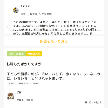
①土曜日の希望休は2日まで、と制限をかける

②毎月、必ず土曜保育に入ることのできる日を1日だけピッ
たむたむ
クアップしてもらう

保育士, 保育園, 公立保育園
③仮シフトが出た時、土曜出勤が難しければ自身で代わりの
人を交渉して見つけてもらう

うちの園は③です。４月に一年分の土曜日出勤日を決めていま
すよ。あみだくじで順番を決めて、その順番通りにシフトを入
上記のいずれかの対策を取り入れることを考えています。

れていきます。月一が基本ですが、シフトを9人で2人ずつ回す
ので、土曜日が4週しかない月は無しの時もありますよ。その
土曜日が出られない人は、同じシフト時間の人と自分で交代し
是非、現場の方の意見をお聞かせください。
回答をもっと見る
て貰い、主任に報告してます。
保育・お仕事
👑殿堂入り
転職したばかりですが
子どもが勝手に転び、泣いておらず、赤くなってもいないの
に、いちいち「ヒヤリハット書いて」

と書かされ

休憩
園長先生
退職
休憩時間に書くしかなく、辛いです

（そう言う本人は書かない）

ぽち
保育士, 保育園
しかも、上司に↑この内容でも

22
・
04/18
「どうしたらなくせるか」
