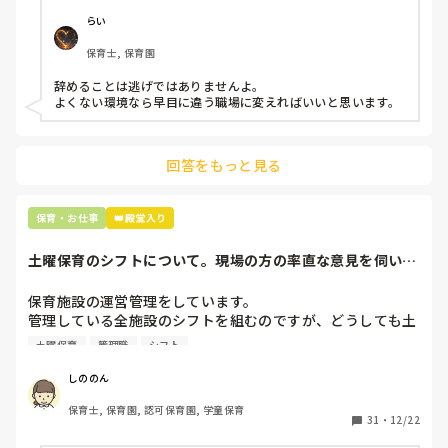
今で言う不適切保育も　

「この子は危険だから」と諦めて別で遊ばせるのは、どうか
仕方ないよね

と思うんです。

らい
もう何も言わずに

保育士, 保育園
子どもの言いなりになればいいんだね

これを、S先生にハッキリ伝えられたらいいんですが、

などいう意見で…

今日ちらっと伝えた感じ全然分かってくれてなかったので、
辞めることは逃げではありませんよ。

(そもそも私の意見だけは絶対受け入れようとしない人なの
よくない環境なら早目に違う職場に変えればいいと思います。
上の先生に相談することは難しそうです。

で…)

主任は同じ考えですし、園長は不在のことが多いです。

どうしたものかと悩んでいます。

回答をもっと見る
最後の職場にしようと思っていましたが

最近では、決まった時間になるとAくんが必ず「パズルやり
正直苦しい。

たい」と言いに来るので、それも困っています…。

辞めることは逃げ、と、過去辞めた人も何年も言われ続けて
S先生には出してもらってるもんね…。

保育・お仕事
👑殿堂入り
土曜保育のシフトについて。現場の方の率直な意見を伺いた
長くなってしまいましたが、

いです。
みなさんはどう思いますか？

保育施設の運営管理をしています。

また、こういった子がいる場合、

管理している全施設のシフトを組むのですが、どうしても土
どう対応していますか？

曜保育だけは入れる方が少なく、いつも苦労しています。

土曜保育
管理職
シフト
応募の段階では皆、月1〜2回の土曜出勤があることに同意し
※Aくんは発達障害などの診断は出ていません。

て入職しているはずですが、いざ勤務が始まると一日も土曜
しののん
出勤が出来ない方ばかりです。

保育士, 保育園, 認可保育園, 学童保育
31
・
12/22
そこで、
