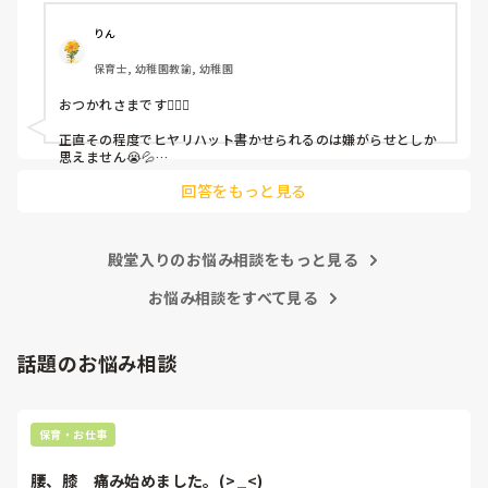
ちゃんと考えて対策を練って書き込むようにと。

呼ばれて一緒に対策を考えさせられること多数

りん
保育士, 幼稚園教諭, 幼稚園
これだけで30〜40分拘束されて辛いです

おつかれさまです🙇🏻‍♀️

皆さんの園はどうですか?
正直その程度でヒヤリハット書かせられるのは嫌がらせとしか
思えません😭💦

他の先生方も同様のことをされているのでしょうか？

回答をもっと見る
あまりご無理されませんよう…😢
殿堂入りのお悩み相談をもっと見る
お悩み相談をすべて見る
話題のお悩み相談
保育・お仕事
腰、膝　痛み始めました。(>_<)