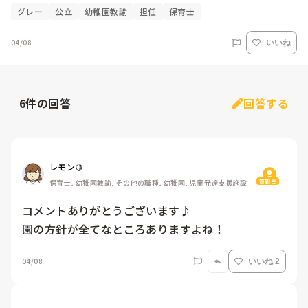
グレー
公立
幼稚園教諭
担任
保育士
04/08
いいね
6
件の回答
回答する
レモン🍋
質問主
保育士, 幼稚園教諭, その他の職種, 幼稚園, 児童発達支援施設
コメントありがとうございます♪

園の方針が全てなところありますよね！
04/08
いいね 2