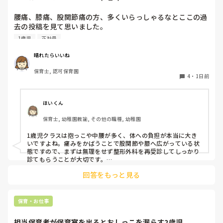
腰痛、膝痛、股関節痛の方、多くいらっしゃるなとここの過
去の投稿を見て思いました。

1歳児
正社員
私は50代正社員1歳児担任です。

晴れたらいいね
という私も、２週間前、初めて腰痛になりました。

保育士, 認可保育園
右腰が痛くて、起き上がれない。

4
・
1日前
ようやく起き上がっても、立てない。

ようやく立てたら、しゃがめない。

ほいくん
驚きました。

保育士, 幼稚園教諭, その他の職種, 幼稚園
通院して、コルセット、湿布、痛み止め、電気などで１週間
1歳児クラスは抱っこや中腰が多く、体への負担が本当に大き
乗り切ったら

いですよね。痛みをかばうことで股関節や膝へ広がっている状
週末には、左が痛みだし、これも痛み止めや湿布で抑えて仕
態ですので、まずは無理をせず整形外科を再受診してしっかり
事をしていたら、

診てもらうことが大切です。

現場復帰の際は、床での立ち座りを避けるために低い椅子を活
股関節、お尻、太もも、膝まで来はじめてしまいました。

回答をもっと見る
用したり、抱っこや重い作業は周囲の先生に相談して頼むよう
床から支えなしに立ち上がりにくくなり、痛みが走ります。

にしてください。今はご自身の体を最優先に、しっかり休んで
立ち続けると、腰や股関節にきます。

くださいね。
自転車通勤ですが、それも、膝や太ももに痛みが来始めまし
保育・お仕事
た。

担当保育者が保育室を出るとおしっこを漏らす2歳児