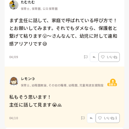
たむたむ
保育士, 保育園, 公立保育園
まず主任に話して、家庭で呼ばれている呼び方で！
とお願いしてみます。それでもダメなら、保護者と
繋げて粘ります😤〜さんなんて、幼児に対して違和
感アリアリです😅
04/09
いいね
レモン🍋
質問主
保育士, 幼稚園教諭, その他の職種, 幼稚園, 児童発達支援施設
私もそう思います！

主任に話して見ます😭🙏
04/10
いいね 1