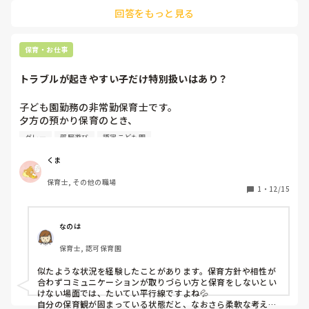
見つけたものを指導員に渡す時に「どうぞ」と発言するように
【やってみよう】

回答をもっと見る
促したり、物を借りる時に「〇〇ください」と言ってもらった
【できない！やって！】

り。

【靴下片方ずつ，一緒にやろう】というと、

指導員と何らかの形でコミュニケーションを取る場面がある遊
結局、やらずに終わります。

びだと、少しでも社会性の発達に繋がるのかな、と思います🙆‍♀️
保育・お仕事
こちらがやらないと大泣きして暴れます。

トラブルが起きやすい子だけ特別扱いはあり？
できていたからこそ、全てやるのは違うのかなと思うのです
子ども園勤務の非常勤保育士です。

が。。

夕方の預かり保育のとき、

保護者の方に話しても

幼稚園クラスの子たちが来るまで、未満児だけで2クラス合
【保育園で頑張ってるから、家では全てやっちゃってま
グレー
部屋遊び
認定こども園
同で遊ぶのですが…

す！】

くま
【環境が変わったから仕方ないと思ってます】

3歳児の男の子(Aくん)が結構怒りっぽい子で、

と言ってました💦

保育士, その他の職場
ちょっとしたことで怒って友だちを叩いたり、急に走って部
1
・
12/15
屋を出て行ったりします。

以前から定期的に，面談をして、

そのため、一緒に夕方保育に入っている先生(S先生)が、

なるべくやり方を一緒にしていきましょうと話してました。

トラブル防止のためにAくんだけ別スペースで違う特別な遊
なのは
保育園のやり方を尊重してくれないので、

び(幼稚園クラスが使うパズルなど)をさせているのですが、

私が保護者の方のように全て、こちらがやる。これを尊重す
保育士, 認可保育園
私は「うーん」と思っていて…

るべきなのでしょうか。。

似たような状況を経験したことがあります。保育方針や相性が
当然、他の子たちは「ぼくもやりたい！」と言うのですが、

自分の今までの積み重ねが崩れてしまう。。

合わずコミュニケーションが取りづらい方と保育をしないとい
本来幼稚園クラスの子たちの遊びですし、数も少ないので、

けない場面では、たいてい平行線ですよね💦

だけど、そんなに泣くなら、もういいかな、、と心が折れま
3歳以下の子や大人数ではできません。

自分の保育観が固まっている状態だと、なおさら柔軟な考えを
す😂その代わり、この子に成長は止まってしまうかもと思っ