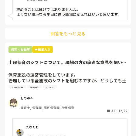
子どもの言いなりになればいいんだね

などいう意見で…

辞めることは逃げではありませんよ。

よくない環境なら早目に違う職場に変えればいいと思います。
上の先生に相談することは難しそうです。

主任は同じ考えですし、園長は不在のことが多いです。

回答をもっと見る
最後の職場にしようと思っていましたが

正直苦しい。

辞めることは逃げ、と、過去辞めた人も何年も言われ続けて
保育・お仕事
👑殿堂入り
土曜保育のシフトについて。現場の方の率直な意見を伺いた
いです。
保育施設の運営管理をしています。

管理している全施設のシフトを組むのですが、どうしても土
曜保育だけは入れる方が少なく、いつも苦労しています。

土曜保育
管理職
シフト
応募の段階では皆、月1〜2回の土曜出勤があることに同意し
て入職しているはずですが、いざ勤務が始まると一日も土曜
しののん
出勤が出来ない方ばかりです。

保育士, 保育園, 認可保育園, 学童保育
31
・
12/22
そこで、

①土曜日の希望休は2日まで、と制限をかける

②毎月、必ず土曜保育に入ることのできる日を1日だけピッ
たむたむ
クアップしてもらう
