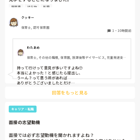
私としては求人に応募したという認識ですが、『園見学をご
履歴書
持ち物
転職
案内させていただきたいです』とのことで持ち物について質
問しましたが、見学なので特にありませんとのこと

クッキー
保育士, 認可保育園
このような場合は本当に見学だけで終了なのでしょうか？

1
・
10時間前
それとも、やはり履歴書や職務経歴書を持参した方が良いの
でしょうか？
わたあめ
保育士, その他の職種, 保育園, 放課後等デイサービス, 児童発達支援
施設
持って行けって意見が多いですよね🥺

本当によかった！と感じたら提出し、

うーん？って思う所があれば

ありがとうございましたとだけ

伝えて個人情報の履歴書は渡さず帰ります🥺！

回答をもっと見る
一応、持参の準備だけはしときます！

キャリア・転職
面接の志望動機
面接では必ず志望動機を聞かれますよね？
