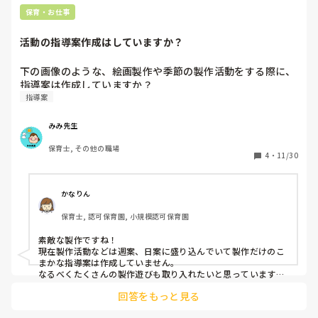
子供目線など話しても難しいです。

保育・お仕事
「期限を守ることが当たり前」だった、私たちの時代とは違
活動の指導案作成はしていますか？
い、提出日になっても書類に全く手をつけていないことも多
い。。

下の画像のような、絵画製作や季節の製作活動をする際に、
自分たちがやってきたレベルを求めることが、間違っているの
指導案は作成していますか？
だなと思うようにしました。

指導案
とにかく褒めることですよね。

気持ちを汲み取ることも大切かなと思います。あとは、プライ
みみ先生
ベートの相談に乗ったり、仕事で上手くやり抜くコツを伝えた
りなど、「頼れる先輩」になることを大事にして、信頼関係を
保育士, その他の職場
4
・
11/30
築いてすこーしずつ伝えています。
かなりん
保育士, 認可保育園, 小規模認可保育園
素敵な製作ですね！

現在製作活動などは週案、日案に盛り込んでいて製作だけのこ
まかな指導案は作成していません。

なるべくたくさんの製作遊びも取り入れたいと思っています。

一つ一つ製作の指導案書かれているのですか？
回答をもっと見る