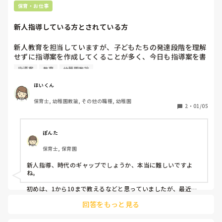
保育・お仕事
新人指導している方とされている方
新人教育を担当していますが、子どもたちの発達段階を理解
せずに指導案を作成してくることが多く、今日も指導案を書
き直しさせてしまいました💦

指導案
教育
幼稚園教諭
保育の案がなかなか出てこなかったり、援助の仕方がわから
ほいくん
なかったり、新人とはそういうものとは知りつつも、どのよ
保育士, 幼稚園教諭, その他の職種, 幼稚園
うに伝えたらいいか、どうしたら前向きに捉えてくれるか、
2
・
01/05
考えながら接しています。

新人指導している方、なにか配慮していることはあります
ぽんた
か？

保育士, 保育園
また、新人の方はどのように伝えられたら前向きに取り組め
新人指導、時代のギャップでしょうか、本当に難しいですよ
ますか？
ね。

初めは、1から10まで教えるなどと思っていましたが、最近
は、良い意味で諦めました。

回答をもっと見る
まず、やる気がない。。

子ども好きなの？と感じることも多く、自分自身優先なので、