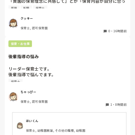
『貴園の保育理念に共感して』とか『保育内容が自分に合っ
てると思いました』等々が多いかと思いますが、実際はどう
面接
転職
保育士
なのでしょうか？

私自身、園の雰囲気とか園の規模、保育内容は勘案しますが
クッキー
正直なところ、家から通いやすいか、給与はどうか…という
保育士, 認可保育園
ところに重きを置いています

0
・
16時間前
もちろんそんなことは話せませんが

皆さんは、志望動機をどのように答えていますか？また、本
保育・お仕事
音はどうですか？
後輩指導の悩み
リーダー保育士です。

後輩指導で悩んでます。

初めて年長を持つ後輩がいますが

保育士
初めての割にわからないことを聞きにこなかったり、聞かな
いで様子見てると直前になるまで何もアクションがなかった
ちゃっぴー
り

保育士, 認可保育園
他の職員に聞いてる様子もなくて

1
・
8時間前
もう何考えてるんだかさっぱりです。

よほど自分に聞きづらいのか、聞く必要性さえ感じないの
ほいくん
か、もうよくわからないです。

保育士, 幼稚園教諭, その他の職種, 幼稚園