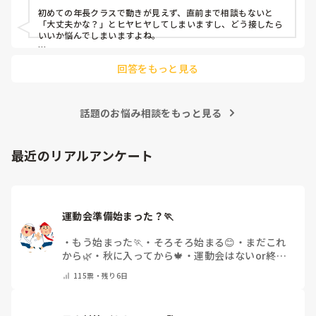
対応にも悩みます。
初めての年長クラスで動きが見えず、直前まで相談もないと
「大丈夫かな？」とヒヤヒヤしてしまいますし、どう接したら
いいか悩んでしまいますよね。

後輩側は「何が分からないかも分からない状態」だったり、
回答をもっと見る
「こんなこと聞いたら迷惑かな」と抱え込んでいるケースがと
ても多いです。

待つスタイルから一歩踏み出して、リーダー側から「〇〇の
話題のお悩み相談をもっと見る
件、どこまで進んだ？」「困ってることない？」と具体的に声
をかけて進捗を確認する仕組みを作ってみてください。

「毎日夕方に5分だけ進捗確認の時間を取る」などルール化し
最近のリアルアンケート
てしまうと、後輩も質問しやすくなりますよ。一人で抱え込ま
ず、声をかけやすい雰囲気作りから試してみてくださいね。
運動会準備始まった？🏃
・
もう始まった🏃
・
そろそろ始まる😊
・
まだこれ
から🌿
・
秋に入ってから🍁
・
運動会はないor終わ
った✨
・
その他(コメントで教えてください)
115
票・
残り6日