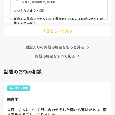
保育士, 幼稚園教諭, 幼稚園
これだけで30〜40分拘束されて辛いです

おつかれさまです🙇🏻‍♀️

皆さんの園はどうですか?
正直その程度でヒヤリハット書かせられるのは嫌がらせとしか
思えません😭💦

他の先生方も同様のことをされているのでしょうか？

回答をもっと見る
あまりご無理されませんよう…😢
殿堂入りのお悩み相談をもっと見る
お悩み相談をすべて見る
話題のお悩み相談
キャリア・転職
園見学
先日、求人について問い合わせをした園から連絡があり、園
見学をすることになりました。
