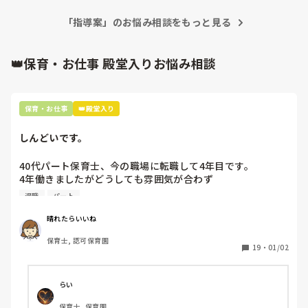
「指導案」のお悩み相談をもっと見る
👑保育・お仕事 殿堂入りお悩み相談
保育・お仕事
👑殿堂入り
しんどいです。
40代パート保育士、今の職場に転職して4年目です。

4年働きましたがどうしても雰囲気が合わず

退職しようと思っています。

退職
パート
周りの職員は、勤続10年以上から何十年という先生がほとん
晴れたらいいね
どです。

保育士, 認可保育園
保護者子どもの愚痴悪口が多く、

19
・
01/02
子どもの前でも

今で言う不適切保育も　

仕方ないよね

らい
もう何も言わずに

保育士, 保育園