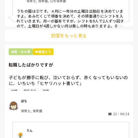
保育士, 保育園, 公立保育園
③仮シフトが出た時、土曜出勤が難しければ自身で代わりの
人を交渉して見つけてもらう

うちの園は③です。４月に一年分の土曜日出勤日を決めていま
すよ。あみだくじで順番を決めて、その順番通りにシフトを入
上記のいずれかの対策を取り入れることを考えています。

れていきます。月一が基本ですが、シフトを9人で2人ずつ回す
ので、土曜日が4週しかない月は無しの時もありますよ。その
土曜日が出られない人は、同じシフト時間の人と自分で交代し
是非、現場の方の意見をお聞かせください。
回答をもっと見る
て貰い、主任に報告してます。
保育・お仕事
👑殿堂入り
転職したばかりですが
子どもが勝手に転び、泣いておらず、赤くなってもいないの
に、いちいち「ヒヤリハット書いて」

と書かされ

休憩
園長先生
退職
休憩時間に書くしかなく、辛いです

（そう言う本人は書かない）

ぽち
保育士, 保育園
しかも、上司に↑この内容でも

22
・
04/18
「どうしたらなくせるか」

ちゃんと考えて対策を練って書き込むようにと。

呼ばれて一緒に対策を考えさせられること多数

りん