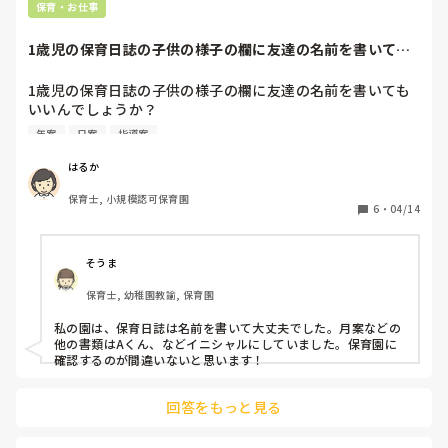
保育・お仕事
1歳児の保育日誌の子供の様子の欄に友達の名前を書いても
いいんでしょうか...
1歳児の保育日誌の子供の様子の欄に友達の名前を書いても
いいんでしょうか？

例文:保育者や◯◯と追いかけっこをし、体を動かして遊ん
年案
日案
指導案
でいた。
はるか
保育士, 小規模認可保育園
6
・
04/14
そうま
保育士, 幼稚園教諭, 保育園
私の園は、保育日誌は名前を書いて大丈夫でした。月案などの
他の書類はAくん、などイニシャルにしていました。保育園に
確認するのが間違いないと思います！
回答をもっと見る