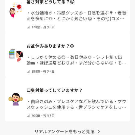
暑さ対策どうしてる？🥵
・
水分補給🥤
・
冷感グッズ🧊
・
日陰を選ぶ🌳
・
着替
えを多めに👕
・
とにかく気合い😂
・
その他(コメン
トで教えてください)
178
票・
残り5日
お盆休みありますか？🌻
・
しっかり休める😊
・
数日休み🌻
・
シフト制で出
勤💼
・
ほぼ通常どおり👶
・
まだ分からない🤔
・
その
他(コメントで教えてください)
199
票・
残り4日
口臭対策ってしていますか？
・
歯磨きのみ
・
ブレスケアなどを飲んでいる
・
マウ
スウォッシュを使用する
・
舌ブラシでケアをしっか
りする
・
フリスクをかじる
・
気にしたことない
・
そ
200
票・
残り3日
の他(コメントで教えて下さい)
リアルアンケートをもっと見る