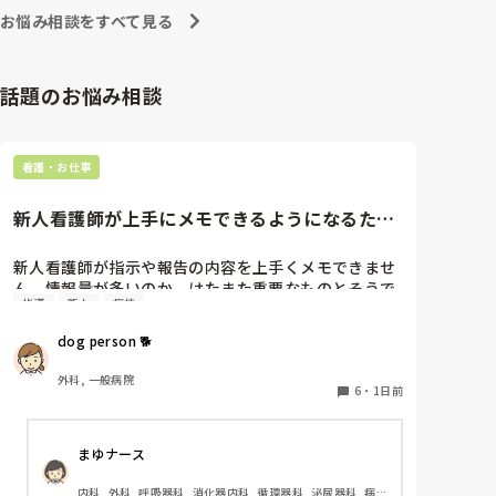
への向き合い方になると思いますよ🎵僕は昔の人間なの
朝の情報収集にも時間がかかり、結果、患者のことが
お悩み相談をすべて見る
で、昔は良かったよしか言えませんが、今と比べると個
わからないという状況になります。新人も放置される
人的な動きが多いと思います。昔は患者様、スタッフ全
のなら、PNSの意味があるのか疑問です。

員に目を配れる人が沢山いて新人の指導もしっかりして
先日も、入職して10ヶ月経つけど造影MRIの検査出し
いましたし、新人さんも答えてくれましたよ🎵今のアナ
話題のお悩み相談
をした事がなく、やり方がわからない新人さんが、先
タに出来るでしょうか⁉️物事の良し悪しの批判は簡単で
輩に「今までやったことないの！？もう10ヶ月なんだ
す。僕も出来ます。自分で何か解決策があるなら実施し
てみてはどうでしょうか⁉️そういう事と思いますよ🎵人
から、未経験なことは自分から積極的に言って！」と
の命は地球より重いと言った人がいます。ならば１人で
言われていて、そんな無茶な…と思いました。

看護・お仕事
抱えるのは到底ムリですね🎵ならば皆で抱えましょうね
新人さんが可愛そう、と感じることもある反面、ペア
🎵僕の持論ですけど、頑張って👊😆🎵
の先輩が何か処置をしているけど、ペアの新人はのん
新人看護師が上手にメモできるようになるため
びり記録していて、「(処置を)やったことあるの？無
には…
いなら見学したほうがいいんじゃないの？」と声をか
けても、「記録終わってないんで」と。。。

新人看護師が指示や報告の内容を上手くメモできませ
早く色々覚えたい！という、意欲があまり感じられ
ん。情報量が多いのか、はたまた重要なものとそうで
指導
新人
病棟
ず…これはPNS云々よりも、その新人の性格かな？と
ないものの仕分けができないのか…  肝心な事柄を逃
も思いましたが、ほとんどの新人に当てはまりまし
してしまいます。何かよい指導方法はないでしょう
dog person 🐕
た。。。時代柄でしょうか？？

か？　出来るだけゆっくり指示・報告するよう皆で努
私はどちらかといえば、PNSは好きじゃありません。

力しています。
外科, 一般病院
でもPNSでやれというからには、もっと業務量に見合
6
・
1日前
った、新人を指導しながら業務ができるゆとりが欲し
いです。

まゆナース
PNSもそうじゃないのも経験している方は、どちらの
内科, 外科, 呼吸器科, 消化器内科, 循環器科, 泌尿器科, 病
方が良いと思いますか？