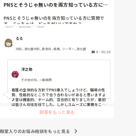
と慰めてくれましたが、、

PNSとそうじゃ無いのを両方知っている方に質
自分が情けなくて情けなくて😭

問です。ぶっちゃけ、どっち...
明日からの勤務が怖い笑

PNSとそうじゃ無いのを両方知っている方に質問で
す。ぶっちゃけ、どっちがいいですか？

こんなバカな私をせめて笑い飛ばしてください笑
PNS
情報収集
記録
私の病院は３年前からPNSを導入して、一部の病棟は
るる
その後、PNSを廃止しました。

私は、そのPNSを廃止した病棟からまだPNSをやって
内科, 消化器内科, 救急科, 病棟, リーダー, 消化器外
いる病棟に9月に異動してきました。

8
・
01/26
科, 一般病院
ぶっちゃけ、新人のレベルにかなりの差が出ているな
ぁと感じざるを得ませんでした。

洋之助
色々な病棟に入院したことのある患者さんも、「(私が
異動する前の病棟の方が)新人が患者から見てもよく動
その他の科, 一般病院
けてたよ」と言っていました。

現病棟はPNSだけれども、結局は忙しくて、新人の面
看護の全体的な方針でPNS導入でしょうけど、職場の性
倒を見てられず、清潔ケアや単純に点滴を繋げてくる
質、性格的なところで合う合わないがあると思いますよ
など、簡単な仕事しか新人にさせていませんでした。
🎵昔は機能的、チーム的、混合的と有りましたが、最初
PNSを廃止した病棟では、イベントは必ずと言ってい
は皆さん右往左往でした。しかしスムーズに業務をこな
してましたよ。勿論、指導する事も😉🆗✨でしたよ🎵ど
いほど新人に担当させて、指導者やリーダーが責任持
回答をもっと見る
うしてもPNSの導入なら皆さんと意見交換を行うべきと
って指導することで、新人ができることがどんどん増
思いますよ🎵それに人手が足りないのは昔から口癖のよ
えていったと思っています。

うに言われていますよ🎵人手が足りない分は足りるよう
現在の病棟はスタッフの人数が少ないので、1ペアで
に業務をこなしている人もいます。意欲的でない新人も
殿堂入りのお悩み相談をもっと見る
患者14人とか受け持つことも当たり前な感じです。

昔からいますのでね🎵とどのつまり看護師が自分の仕事