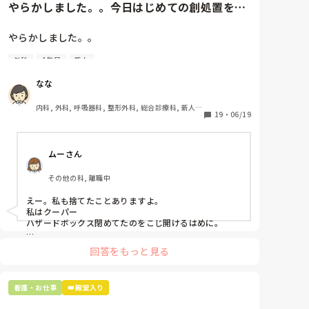
やらかしました。。今日はじめての創処置をし
ました。物品で滅菌の鑷子やハ...
やらかしました。。

外科
1年目
新人
今日はじめての創処置をしました。

物品で滅菌の鑷子やハサミを使ったのですが、

なな
ゴミと一緒に、ノリで鑷子達を捨てました。。

患者に使用した物品は使い捨て、という認識が頭の中
内科, 外科, 呼吸器科, 整形外科, 総合診療科, 新人ナ
にあって…。

19
・
06/19
ース, 脳神経外科, 慢性期, 回復期
プリセプターに

ムーさん
「普通鑷子捨てる！？明らかに使い捨てて良いような
安物じゃないよね？」

その他の科, 離職中
「そんなミスした新人、あなたが初めてだよ」

と言われました。。

えー。私も捨てたことありますよ。

私はクーパー

たしかに、よくよく考えてみれば

ハザードボックス閉めてたのをこじ開けるはめに。

手術室で使った物品も全部滅菌して使いまわすし、

これは私じゃないけど、患者さんのガラケーを洗濯もの
滅菌の種類とかも学校で習ったはずなのに

回答をもっと見る
と一緒に出しちゃったり。(これは問題か💦)
なんで頭回らなかったんだろう😭

市長さんは、

看護・お仕事
👑殿堂入り
患者さんに迷惑かけたわけじゃないから大丈夫、
