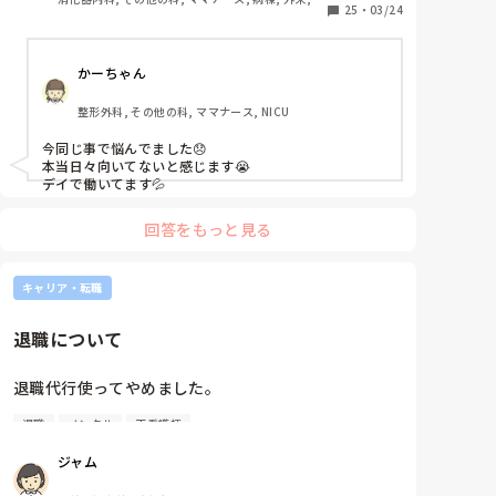
25
・
03/24
般病院
かーちゃん
整形外科, その他の科, ママナース, NICU
今同じ事で悩んでました😞

本当日々向いてないと感じます😭

デイで働いてます💦
回答をもっと見る
キャリア・転職
退職について
退職代行使ってやめました。

退職
メンタル
正看護師
新卒1年目看護師です。

先月から特に仕事がきつく、小さなミスや相談するこ
ジャム
とができないことが重なり、指導されることが増えま
した。
