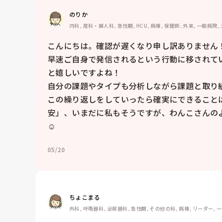
のりか
内科, 産科・婦人科, 急性期, HCU, 病棟, 保健師, 外来, 一般病院,
こんにちは。確認が遅くなり申し訳ありません！
早速ご自身で発信されるという行動に移されて
と嬉しいですよね！

自分の課題やタイプも分析しながら課題と取り組
この繰り返しをしていったら確実にできること
安」、いまだに私もそうですが、わんこさんの
☺️
05/20
ちょこまる
外科, 呼吸器科, 泌尿器科, 急性期, その他の科, 病棟, リーダー, 