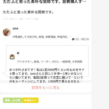
ただふと思った素朴な質問です。自費購入する
ナースシューズ(職場で使用し...
ただふと思った素朴な質問です。

ナースシューズ
シューズ
自費購入するナースシューズ(職場で使用してる靴)っ
ていくらくらいのものをどのくらいの期間使用してい
one
ますか？

呼吸器科, その他の科, 病棟, 老健施設, 神経内科, 一
わたしの職場の指定は「白のスニーカー」。

32
・
09/24
般病院
すぐに汚くなるので1,500円は絶対に超えたくない思
いがあり笑、商店街の靴屋さんやネットで安く見つけ
M
た時に買って半年〜1年未満で交換しています。

プリセプター, 病棟, リーダー, NICU, 一般病院, 大学病院
職場の人が「ナースシューズに3000円以上は出せな
い」って言ってて、わたしの倍額は出せるのか！とび
おつかれさまです！私は1足3000円くらいのものをサイ
っくりしたので、世の皆さんはどうなのかなと…🤔
ト買ってます。oneさんと同じく半年〜1年いかないく
らい履いてます。毎回2足買って交互に履いて…という
のをルーティンにしてます。1500円で買えるのなら私
も絶対そっちにしてると思うので良い買い物されてて羨
回答をもっと見る
ましいです！(笑)
看護・お仕事
👑殿堂入り