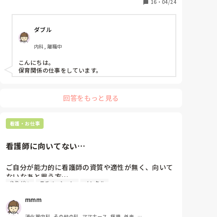
16
・
04/24
ダブル
内科, 離職中
こんにちは。

保育関係の仕事をしています。
回答をもっと見る
看護・お仕事
看護師に向いてない…
ご自分が能力的に看護師の資質や適性が無く、向いて
ないなあと思う方…

やりがい
モチベーション
メンタル
どんな心持ちで勤務されてますか？

またどういった職場で勤務されてますか？
mmm
消化器内科, その他の科, ママナース, 病棟, 外来, 一