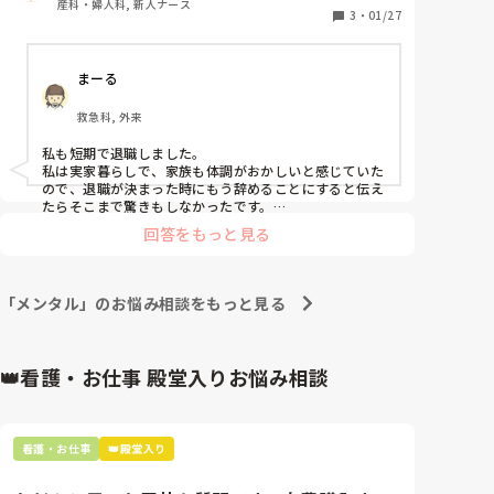
産科・婦人科, 新人ナース
転職については、前々から考えており、求人を探して
3
・
01/27
ましたが、すぐには決めないだろうと思ってました。

まーる
しかし、今精神的にきつかったり、寝たとしてもずっ
と仕事のことを考えてる感じで寝た感じが全くしない
救急科, 外来
のが週に2.3日あったりと、、、。

私も短期で退職しました。

プリセプターの先輩や師長と性格的にも合わず、相談
私は実家暮らしで、家族も体調がおかしいと感じていた
できなかったですが、自分の人生だし、楽しく仕事が
ので、退職が決まった時にもう辞めることにすると伝え
できる環境を探したいと思って退職しようと思いまし
たらそこまで驚きもしなかったです。

初めて短期離職すると、自分が耐えられなかったからと
た。ただ、家族にも相談せずに思い切って退職代行に
回答をもっと見る
か自分を責めてしまうこともありましたが、今は無理を
依頼したのでどうなるか不安です。

し続けて我慢し続けて働かないといけないことがおかし
いと感じてます。

早期退職された方いらっしゃいましたら、退職の流れ
自分の体調が一番だし、無理せずに働ける自分に合った
「メンタル」のお悩み相談をもっと見る
や家族への報告など教えてください。
職場に出会えるように願っています。
👑看護・お仕事 殿堂入りお悩み相談
看護・お仕事
👑殿堂入り