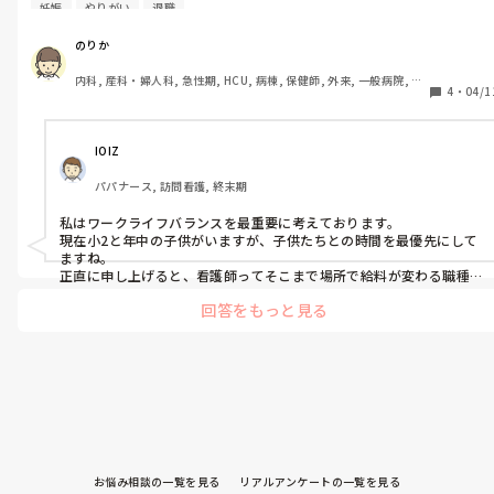
ん何を優先されてお仕事をされているかお聞きしたいです。

・母子両方への支援

妊娠
やりがい
退職
勉強したい、妊娠出産や子育て中、転勤族などの方ご回答いただ
など、実際の割合や印象も教えていただけるとうれしいです。

けたら嬉しいです。
のりか
産後ケアとの棲み分けも難しいなと感じております。

内科, 産科・婦人科, 急性期, HCU, 病棟, 保健師, 外来, 一般病院, 大
地域差もあると思うので、「うちではこんな感じ」という形でも
4
・
04/1
学病院, 派遣, 助産師
ぜひ教えていただけるとありがたいです✨
IOIZ
パパナース, 訪問看護, 終末期
私はワークライフバランスを最重要に考えております。

現在小2と年中の子供がいますが、子供たちとの時間を最優先にして
ますね。

正直に申し上げると、看護師ってそこまで場所で給料が変わる職種
ではないと思っています。

回答をもっと見る
キャリアや自分がしたい看護師像が明確にある方には向かないのか
もしれませんが、

私の人生観では家族との時間を優先して生きていきたいので、自分
にはこれが最善と自信を持っているところです😁
お悩み相談の一覧を見る
リアルアンケートの一覧を見る