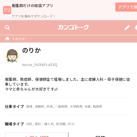
看護師
だけの相談アプリ
アプリで
アプリを無料でダウンロード！
のりか
のりか
nurse_hUXkFca5XQ
看護師、助産師、保健師全て経験しました。主に産婦人科・母子保健に従
事しています。

ママと赤ちゃんが大好きです👶
仕事タイプ
病棟, 保健師, 外来, 一般病院, 大学病院, 派遣, 助産師
職場タイプ
内科, 産科・婦人科, 急性期, HCU