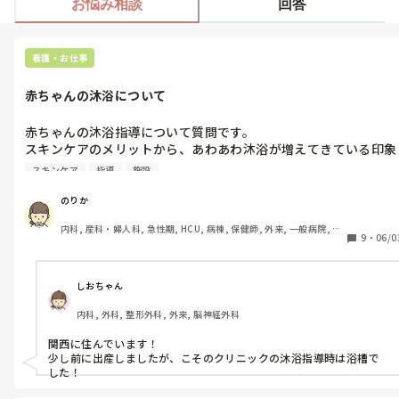
お悩み相談
回答
看護・お仕事
赤ちゃんの沐浴について
赤ちゃんの沐浴指導について質問です。

スキンケアのメリットから、あわあわ沐浴が増えてきている印象
です。

スキンケア
指導
施設
分娩後入院中の沐浴指導や両親学級で沐浴指導をされる場合は浴
槽パターンですか？あわあわ沐浴ですか？

のりか
みなさんの施設や地域の状況を教えていただきたいです。
内科, 産科・婦人科, 急性期, HCU, 病棟, 保健師, 外来, 一般病院, 大
9
・
06/0
学病院, 派遣, 助産師
しおちゃん
内科, 外科, 整形外科, 外来, 脳神経外科
関西に住んでいます！

少し前に出産しましたが、こそのクリニックの沐浴指導時は浴槽で
した！