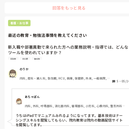
回答をもっと見る
看護・お仕事
最近の教育・勉強法事情を教えてください
新入職や部署異動で来られた方への業務説明・指導では、どんな
ツールを使われていますか？

教科書・資料などの紙媒体、院内マニュアル、デジタル教材な
研修
指導
勉強
ど…現場で実際によく使っているものがあれば教えてください😊

私自身、病棟の臨床を離れてしばらく経つので最近の事情が気に
のりか
なっています。
内科, 産科・婦人科, 急性期, HCU, 病棟, 保健師, 外来, 一般病院, 大
5
・
05/1
学病院, 派遣, 助産師
あちゃぽん
内科, 外科, 呼吸器科, 消化器内科, 循環器科, 小児科, 心療内科, 整形外科, 
産科・婦人科, 耳鼻咽喉科, 皮膚科, 泌尿器科, リハビリ科, 総合診療科, 救
急科, 超急性期, ICU, CCU, HCU, その他の科, ママナース, 外来, 神経内科, 
うちはiPadでマニュアルみれるようになってます。基本技術はナー
脳神経外科, NICU, 消化器外科, 一般病院, 慢性期, 回復期, 終末期, オペ室, 
シングスキルを閲覧してもらい、院内教育は院内の動画配信サイト
透析, 検診・健診
を閲覧してます。