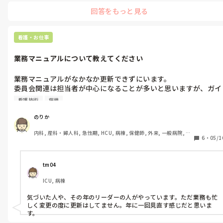
回答をもっと見る
看護・お仕事
業務マニュアルについて教えてください
業務マニュアルがなかなか更新できずにいます。

委員会関連は担当者が中心になることが多いと思いますが、ガイ
ドラインの改訂なども含め、皆さんの職場ではどのタイミングで
看護技術
病棟
見直し・更新されていますか？

のりか
「年1回」「変更時のみ」「気付いた人が随時」など、教えてい
内科, 産科・婦人科, 急性期, HCU, 病棟, 保健師, 外来, 一般病院, 大
ただけるとうれしいです😊

6
・
05/1
学病院, 派遣, 助産師
また、更新作業は誰が担当していますか？

委員会、リンクナース、教育担当、部署全体など…実際の運用が
tm04
ICU, 病棟
気づいた人や、その年のリーダーの人がやっています。ただ業務も忙
しく変更の度に更新はしてません。年に一回見直す感じだと思いま
す。