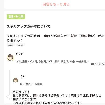
回答をもっと見る
看護・お仕事
スキルアップの研修について
スキルアップの研修は、病院や所属先から補助（出張扱い）があ
りますか？

研修
病院
のりか
内科, 産科・婦人科, 急性期, HCU, 病棟, 保健師, 外来, 一般病院, 大
4
・
05/2
学病院, 派遣, 助産師
らん
ICU, 病棟, 一般病院
初めまして！

私の病院では、院内の研修は出勤扱いです！院外は年1回は補助と出
張扱いになります！

それ以上参加する場合は自費と自分の休み扱いです！