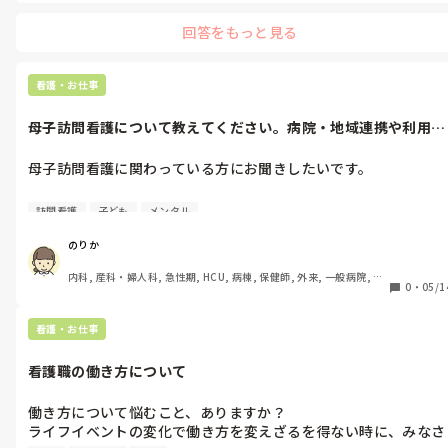
回答をもっと見る
看護・お仕事
母子訪問看護について教えてください。病院・地域連携や利用状
況について知...
母子訪問看護に関わっている方にお聞きしたいです。

母子訪問看護の実際の現場について知りたいと思っています。

訪問看護
子ども
メンタル
よろしければ教えていただける範囲で大丈夫です🙇‍♀️

のりか
① 病院や地域（行政・保健師さん・支援機関など）との連携は
内科, 産科・婦人科, 急性期, HCU, 病棟, 保健師, 外来, 一般病院, 大
のようにされていますか？

0
・
05/1
学病院, 派遣, 助産師
紹介の流れや情報共有の方法なども気になります。

看護・お仕事
② 利用されるお子さんは、どのくらいの月齢・年齢の方が多い
すか？

看護職の働き方について
③ 利用される方はどのようなケースが多いでしょうか？

働き方について悩むこと、ありますか？

・お母さんの支援が中心

ライフイベントの変化で働き方を変えざるを得ない時に、みなさ
・お子さん中心（医療的ケア児など）
