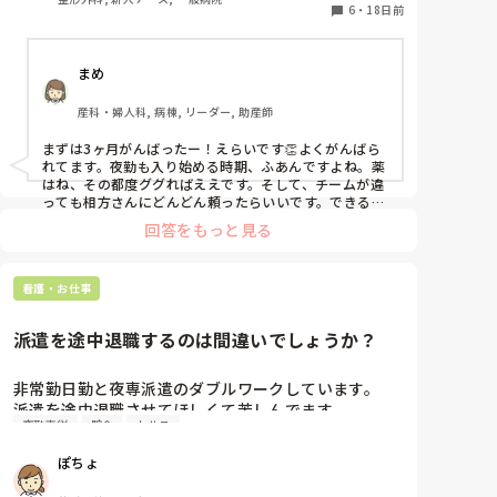
あと、各院で売り上げ目標があったりもしました。

ってはいます。本当に。こんなに日勤を3ヶ月頑張っ
6
・
18日前
朝礼で、その日・その週・その月の売り上げ目標を大き
てきて、だけどまだできることも少ないのに来月から
な声で唱和するのが決まりとなっていて、

夜勤自立とか、ほんっっっとうに不安でなりません。
私はそれに対して死ぬほどドン引きしていました（辞め
ようと思った理由の一つでもある）(›´ω`‹ ) ｹﾞｯｿﾘ

まめ
うちの病院の場合、チーム制になっており、A-1・2、
B-1・2と分かれています。夜勤の場合、チーム1人ず
月収は「日勤だけでこんなに貰えるの？🥺✨」という金
産科・婦人科, 病棟, リーダー, 助産師
つ計4人で夜勤を回します。急性期病院なので患者が
額ではありましたが、

毎日変わるがわるきて、その患者情報も追いつきませ
よくよく確認してみるとボーナス制度自体がなく、

まずは3ヶ月がんばったー！えらいです👏よくがんばら
ん。この人はトイレどうやって行ってるんだろう？と
ボーナスを12か月で割ったものを1か月分の給料に上乗
れてます。夜勤も入り始める時期、ふあんですよね。薬
せするという計算になっていて、

か安静度どのくらい？とか本当は3ヶ月も病棟で働い
はね、その都度ググればええです。そして、チームが違
それによって月の給料が多く見えていたというただのま
てるのだから知っておくべき情報も業務を覚えるの
っても相方さんにどんどん頼ったらいいです。できるよ
やかしスタイルでした( ΘωΘ )

うになってきたら、あちらのお手伝いも時々できたらす
と、怒られないようにやらないとという焦りから全然
回答をもっと見る
しかも仮にボーナス分として計算した場合、大した額で
てきですね。夜勤はコミュニケーションが命です。1人
患者さんのことが見れません。夜勤だと、仮眠がA-1
もなかったという現実😱

で抱え込まず、何でも相談したほうがいいです。

とB-1が先に入るので、必然的に相方がいなくなる状
患者さんのこと知らなくても、医師への報告の仕方はこ
況で、A側の患者さんは日勤で見たことがないので、
今は美容看護師になりたいという人が増えていて、

看護・お仕事
れでいいでしょうかとか、この人の血圧上昇時の事前指
採用の基準が昔に比べて厳しくなっていると聞きます
相手側のチームの患者さんのことは知るはずもなく、
示がないと思うのですが一緒に確認してもらえません
が、

か？とか、相談したらいいのですよ。私なら、新人さん
相手ももちろん知らないので、相手チームに聞けるは
派遣を途中退職するのは間違いでしょうか？
そもそも美容業界自体が飽和状態で、潰れたりしている
との夜なら喜んで一緒に見る！困ってることない？って
ずもないので、本当に不安で不安で仕方がないです。

時代です。

声をかけます。大丈夫、1人で抱え込んで何かあるよ
自分でも何が言いたいのかわからないくらいには不安
よくよく選んで就職しないと大変なことになるかもです
り、アホなことでも聞いてくれたら嬉しいです。

非常勤日勤と夜専派遣のダブルワークしています。

です。ごめんなさい。

😥

大丈夫だよー！
派遣を途中退職させてほしくて苦しんでます。

でも、気持ちの持ちようなどあれば教えてくださ

夜勤専従
貯金
カルテ
あとは美容での経験年数は今後のキャリアに加算しても
看護師歴13年目です。

い。

らえないという話も聞きます。

老健勤務していましたが閉鎖のため、色々探してなか
どうしても美容看護師になりたいという強い情熱や熱意
ぽちょ
なか良い職場が見つからずとりあえずで紹介された老
オペ迎えので先生に指示受けする時、中止薬の再開日
があるわけでないのなら、私はおすすめしません🥺
健で先日から派遣として働きました。

を聞くと思うんですけど、例えばDM薬だったら食事が