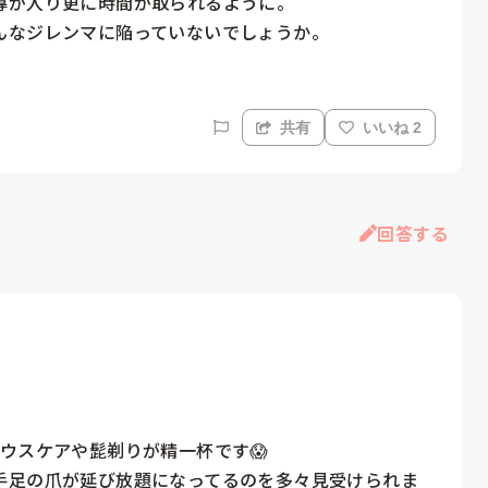
が入り更に時間が取られるように。

んなジレンマに陥っていないでしょうか。
共有
いいね 2
回答する
ウスケアや髭剃りが精一杯です😱

手足の爪が延び放題になってるのを多々見受けられま