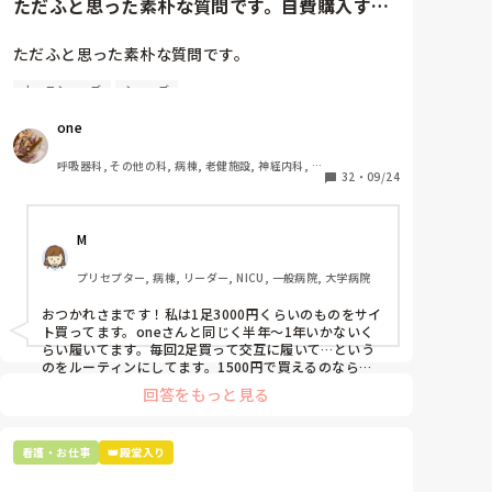
ただふと思った素朴な質問です。自費購入する
まだたった2回ですが、契約は2ヶ月間。（派遣会社が
どうぞご自愛くださいますせ…
2ヶ月からの採用でした）

ナースシューズ(職場で使用し...
私は適応障害の性質がおそらくあり、昔から過度なス
ただふと思った素朴な質問です。

トレスや不安を感じると吐き気や眩暈、動悸がありま
す。学生の時は眩暈で椅子から崩れ落ちそうになった
ナースシューズ
シューズ
自費購入するナースシューズ(職場で使用してる靴)っ
こともあります。それでも適応障害などよく知らず若
ていくらくらいのものをどのくらいの期間使用してい
one
さでなんとか乗り越えてきました。病院を受診したこ
ますか？

ともありません。

呼吸器科, その他の科, 病棟, 老健施設, 神経内科, 一
もう自分を守れるのは自分しかいない、シングルで子
わたしの職場の指定は「白のスニーカー」。

32
・
09/24
般病院
供もいるので、自分が潰れるのだけは避けたい。身体
すぐに汚くなるので1,500円は絶対に超えたくない思
さえあればまた働くことはできる。貯金もある。

いがあり笑、商店街の靴屋さんやネットで安く見つけ
と開き直ることにし、派遣会社に諸々内容伝え、辞め
M
た時に買って半年〜1年未満で交換しています。

させてほしいと伝えたのですが、当たり前に簡単には
辞められないことや面談をしましょうとなりました。

プリセプター, 病棟, リーダー, NICU, 一般病院, 大学病院
職場の人が「ナースシューズに3000円以上は出せな
次の3回目でOJTが終わる予定でしたが、老健側から
い」って言ってて、わたしの倍額は出せるのか！とび
おつかれさまです！私は1足3000円くらいのものをサイ
はOJTを延ばしたり、メモの時間を設けるやいろいろ
っくりしたので、世の皆さんはどうなのかなと…🤔
ト買ってます。oneさんと同じく半年〜1年いかないく
提案があったそうですが、そもそも3日間ルールに順
らい履いてます。毎回2足買って交互に履いて…という
応できないこと、時間を設けてもあとの時間は自分で
のをルーティンにしてます。1500円で買えるのなら私
調整しないといけないことを考えても施設のルールは
も絶対そっちにしてると思うので良い買い物されてて羨
回答をもっと見る
変えられないんだから私はここでやっていけないと伝
ましいです！(笑)
えるしかありません。

明日3回目の勤務日になりますが面談だけになるの
看護・お仕事
👑殿堂入り
か、そのまま働かせようとしているのかわかりません
が師長と面談になりました。
