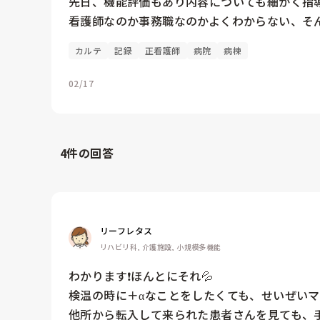
先日、機能評価もあり内容についても細かく指導
看護師なのか事務職なのかよくわからない、そ
カルテ
記録
正看護師
病院
病棟
02/17
4
件の回答
リーフレタス
リハビリ科, 介護施設, 小規模多機能
わかります❗ほんとにそれ💦

検温の時に＋αなことをしたくても、せいぜいマ
他所から転入して来られた患者さんを見ても、