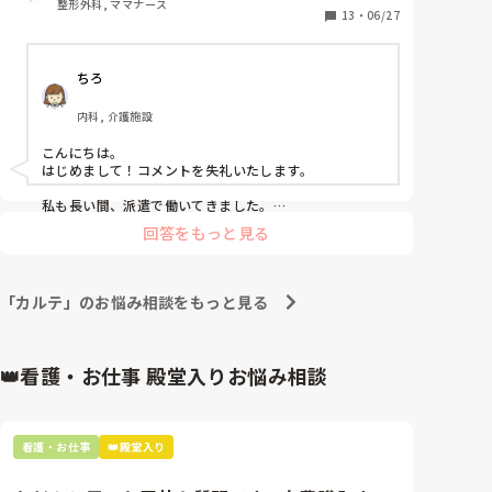
整形外科, ママナース
夜専として入ったのですが、忙しいかもしれないとは
13
・
06/27
どれくらいならとか付け足して言えると思うし、術後
言われていましたが、それなりに想像の範疇かなと思
バイタルで血圧が高くて先生から指示をもらうと思う
い悩みながらも次の良いところが見つかるまで…と働
んですが、高圧薬を飲んでいないかとか見分けるには
ちろ
きに。

なんの薬かわからないといけないじゃないですか、薬
いざ行くと、申し送りは過去3日間分を送り、しかもか
はどこまでわかってればいいですか？
内科, 介護施設
なり細かく

痰の性状と量、回数

こんにちは。

熱の測った回数分報告

はじめまして！コメントを失礼いたします。

尿量、性状、匂い

食事量、水分摂取量

私も長い間、派遣で働いてきました。

私は間違いではないと思っています。

これも3日分

回答をもっと見る
ご自分の体が大事ですし…辞めるという選択もありだと
プラスでもちろん処方指示、評価日、補液変更内容、
思います。

歯科受診の結果、インシデントなども全て3日分

ただ、派遣会社は、なかなかOKは出さない場合が多い
かいつまんで送ろうとするもんならOJTの方から修正
です。

「カルテ」のお悩み相談をもっと見る
される。

看護師がいなくて…派遣の私が常勤並みに働いていた、
紙カルテのため日勤がカルテを探る手間を省くためな
派遣先もありました。

のかもしれませんが、90人を４０分〜６０分かけて送
業務が終わらず、残業ばかりで…疲弊し、

👑看護・お仕事 殿堂入りお悩み相談
っています。

継続は困難と伝えても、派遣会社はNGでした。

メモは取りきれず、日勤さんも細かく伝えすぎて、も
はやあっちこっちから話を持ち出して申し送りしてい
でも…

る印象でした。

急に来なくなる…派遣職員もいました。

看護・お仕事
👑殿堂入り
行かないという選択肢もありだと思います。

あとでカルテを追おうにも整理はつかず、さらに夜勤
なのに落ち着く時間がほとんどとれず…

心療内科の件はわかりませんが。
