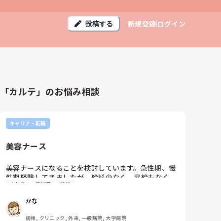
新規登録
ログイン
投稿する
「カルテ」のお悩み相談
キャリア・転職
美容ナース
美容ナースになることを検討しています。急性期、慢
性期経験してきましたが、給料少なく、昇給もなく、
カルテ
慢性期
給料
電子カルテも導入されていない病院で働いて行くのが
不安です。美容ナースになられた方、メリット、デメ
かな
リット教えて下さい。もしよければ、お給料も良くな
ったかどうかも知りたいです。
病棟, クリニック, 外来, 一般病院, 大学病院