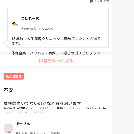
1
・
03/29
まどれーぬ
その他の科, クリニック
15年前に大手美容クリニックに勤めていたことがあり
ます。

体育会系・パワハラ・宗教って感じのゴリゴリブラック
だったため、

回答をもっと見る
早期に逃げるように辞めました😖

なので、デメリットしかお答えできないです、すみませ
ん🙏🏻

新人看護師
美容では“患者様”ではなく“お客様”であり、

自由診療のため訴訟などに対して非常に敏感で、

不安
接遇についてはかなり厳しく教育されました。

あとは自由診療なので物品のコストに対してとてもシビ
看護師向いてないのかなと日々思います。

アで、

物覚えが悪くて、プリにも相談しました。自分でもわ
シリンジ1本・針1本・ガーゼ1枚など、どれ一つとって
仮眠
カルテ
バイタル
かってはいましたが、数をこなすしかないと。です
も細かく言われます。

が、毎回怒られるのが怖くて一歩踏み出せず、経験か
自分が大学病院にいたとき、なんにも考えずにバンバン
ぷーさん
物品使ってたなと思いました(´･ω･`; )

ら逃げてしまいます。怒られても次に繋げればいいと
か、新人だから怒られるのが当たり前（？）とかわか
整形外科, 新人ナース, 一般病院