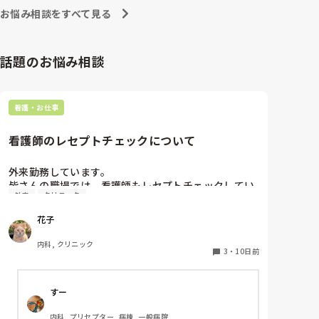
への向き合い方になると思いますよ🎵僕は昔の人間なの
朝の情報収集にも時間がかかり、結果、患者のことが
お悩み相談をすべて見る
で、昔は良かったよしか言えませんが、今と比べると個
わからないという状況になります。新人も放置される
人的な動きが多いと思います。昔は患者様、スタッフ全
のなら、PNSの意味があるのか疑問です。

員に目を配れる人が沢山いて新人の指導もしっかりして
先日も、入職して10ヶ月経つけど造影MRIの検査出し
いましたし、新人さんも答えてくれましたよ🎵今のアナ
話題のお悩み相談
をした事がなく、やり方がわからない新人さんが、先
タに出来るでしょうか⁉️物事の良し悪しの批判は簡単で
輩に「今までやったことないの！？もう10ヶ月なんだ
す。僕も出来ます。自分で何か解決策があるなら実施し
てみてはどうでしょうか⁉️そういう事と思いますよ🎵人
から、未経験なことは自分から積極的に言って！」と
の命は地球より重いと言った人がいます。ならば１人で
言われていて、そんな無茶な…と思いました。

看護・お仕事
抱えるのは到底ムリですね🎵ならば皆で抱えましょうね
新人さんが可愛そう、と感じることもある反面、ペア
🎵僕の持論ですけど、頑張って👊😆🎵
の先輩が何か処置をしているけど、ペアの新人はのん
看護師のレセプトチェックについて
びり記録していて、「(処置を)やったことあるの？無
いなら見学したほうがいいんじゃないの？」と声をか
けても、「記録終わってないんで」と。。。

外来勤務しています。

早く色々覚えたい！という、意欲があまり感じられ
皆さんの職場では、看護師もレセプトチェックしてい
外来
クリニック
ず…これはPNS云々よりも、その新人の性格かな？と
ますか？事務の方だけで行っていますか？

も思いましたが、ほとんどの新人に当てはまりまし
混んでいる時は、看護師も電話や受付対応しますが、
花子
た。。。時代柄でしょうか？？

レセプトも当たり前のようにやる職場は多いのかな？
私はどちらかといえば、PNSは好きじゃありません。

と思いまして。

内科, クリニック
でもPNSでやれというからには、もっと業務量に見合
ぜひ、現状を教えてもらいたいです。
3
・
10日前
った、新人を指導しながら業務ができるゆとりが欲し
いです。

すー
PNSもそうじゃないのも経験している方は、どちらの
内科, プリセプター, 病棟, 一般病院
方が良いと思いますか？