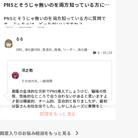
と慰めてくれましたが、、

PNSとそうじゃ無いのを両方知っている方に質
自分が情けなくて情けなくて😭

問です。ぶっちゃけ、どっち...
明日からの勤務が怖い笑

PNSとそうじゃ無いのを両方知っている方に質問で
す。ぶっちゃけ、どっちがいいですか？

こんなバカな私をせめて笑い飛ばしてください笑
PNS
情報収集
記録
私の病院は３年前からPNSを導入して、一部の病棟は
るる
その後、PNSを廃止しました。

私は、そのPNSを廃止した病棟からまだPNSをやって
内科, 消化器内科, 救急科, 病棟, リーダー, 消化器外
いる病棟に9月に異動してきました。

8
・
01/26
科, 一般病院
ぶっちゃけ、新人のレベルにかなりの差が出ているな
ぁと感じざるを得ませんでした。

洋之助
色々な病棟に入院したことのある患者さんも、「(私が
異動する前の病棟の方が)新人が患者から見てもよく動
その他の科, 一般病院
けてたよ」と言っていました。

現病棟はPNSだけれども、結局は忙しくて、新人の面
看護の全体的な方針でPNS導入でしょうけど、職場の性
倒を見てられず、清潔ケアや単純に点滴を繋げてくる
質、性格的なところで合う合わないがあると思いますよ
など、簡単な仕事しか新人にさせていませんでした。
🎵昔は機能的、チーム的、混合的と有りましたが、最初
PNSを廃止した病棟では、イベントは必ずと言ってい
は皆さん右往左往でした。しかしスムーズに業務をこな
してましたよ。勿論、指導する事も😉🆗✨でしたよ🎵ど
いほど新人に担当させて、指導者やリーダーが責任持
回答をもっと見る
うしてもPNSの導入なら皆さんと意見交換を行うべきと
って指導することで、新人ができることがどんどん増
思いますよ🎵それに人手が足りないのは昔から口癖のよ
えていったと思っています。

うに言われていますよ🎵人手が足りない分は足りるよう
現在の病棟はスタッフの人数が少ないので、1ペアで
に業務をこなしている人もいます。意欲的でない新人も
殿堂入りのお悩み相談をもっと見る
患者14人とか受け持つことも当たり前な感じです。

昔からいますのでね🎵とどのつまり看護師が自分の仕事