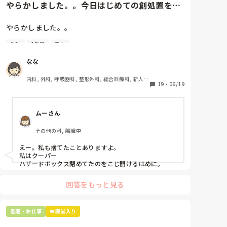
やらかしました。。今日はじめての創処置をし
私はいっそずっと避けてきた心療内科受診をして、診
ました。物品で滅菌の鑷子やハ...
断があればそれで退職の免罪符になればと思っていま
す。

やらかしました。。

外科
1年目
新人
こんなわがままをしているので、もう同じ派遣業者を
今日はじめての創処置をしました。

頼ろうとは思っていません。派遣登録抹消してもらお
物品で滅菌の鑷子やハサミを使ったのですが、

なな
うと思っています。派遣自体も極力さけます。

ゴミと一緒に、ノリで鑷子達を捨てました。。

患者に使用した物品は使い捨て、という認識が頭の中
内科, 外科, 呼吸器科, 整形外科, 総合診療科, 新人ナ
私は間違いすぎているんでしょうか？

にあって…。

19
・
06/19
ース, 脳神経外科, 慢性期, 回復期
道を外れすぎでしょうか？

心療内科を受診したら何か不都合なことがあるかご存
プリセプターに

知な方はいますでしょうか？
ムーさん
「普通鑷子捨てる！？明らかに使い捨てて良いような
安物じゃないよね？」

その他の科, 離職中
「そんなミスした新人、あなたが初めてだよ」

と言われました。。

えー。私も捨てたことありますよ。

私はクーパー

たしかに、よくよく考えてみれば

ハザードボックス閉めてたのをこじ開けるはめに。

手術室で使った物品も全部滅菌して使いまわすし、

これは私じゃないけど、患者さんのガラケーを洗濯もの
滅菌の種類とかも学校で習ったはずなのに

回答をもっと見る
と一緒に出しちゃったり。(これは問題か💦)
なんで頭回らなかったんだろう😭

市長さんは、

看護・お仕事
👑殿堂入り
患者さんに迷惑かけたわけじゃないから大丈夫、
